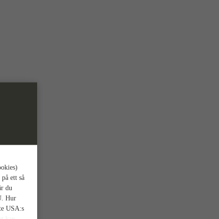
ookies)
 på ett så
är du
U. Hur
nte USA:s
et kan