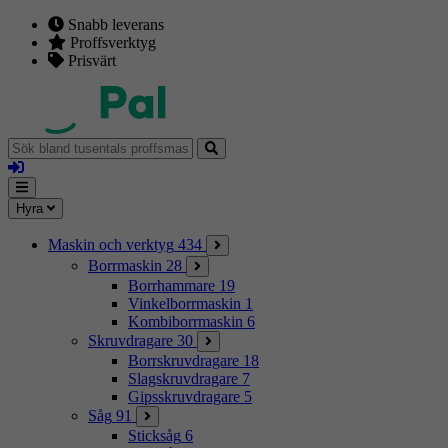
Snabb leverans
Proffsverktyg
Prisvärt
Sök
bland
Logga
tusentals
in
proffsmaskiner
Mina
Meny
Hyra
sidor
Maskin och verktyg
434
Borrmaskin
28
Borrhammare
19
Vinkelborrmaskin
1
Kombiborrmaskin
6
Skruvdragare
30
Borrskruvdragare
18
Slagskruvdragare
7
Gipsskruvdragare
5
Såg
91
Sticksåg
6