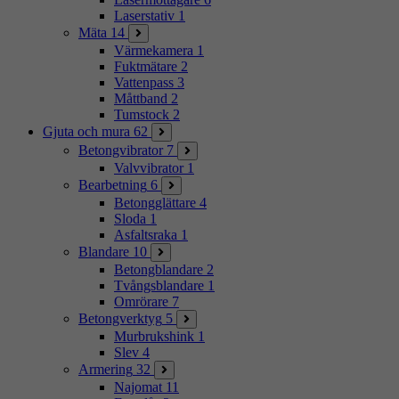
Laserstativ
1
Mäta
14
Värmekamera
1
Fuktmätare
2
Vattenpass
3
Måttband
2
Tumstock
2
Gjuta och mura
62
Betongvibrator
7
Valvvibrator
1
Bearbetning
6
Betongglättare
4
Sloda
1
Asfaltsraka
1
Blandare
10
Betongblandare
2
Tvångsblandare
1
Omrörare
7
Betongverktyg
5
Murbrukshink
1
Slev
4
Armering
32
Najomat
11