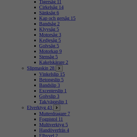
Tigersåg
11
Cirkelsåg
14
Sänksåg
6
Kap och gersåg
15
Bandsåg
2
Klyvsåg
5
Motorsåg
3
Kedjesåg
5
Golvsåg
5
Motorkap
9
Stensåg
5
Kakelskärare
2
Slipmaskin
28
Vinkelslip
15
Betongslip
5
Bandslip
3
Excenterslip
1
Golvslip
3
Tak/väggslip
1
Elverktyg
43
Mutterdragare
7
Fogpistol
11
Multiverktyg
5
Handöverfräs
4
Elhyvel
2