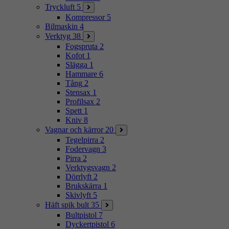
Tryckluft
5
Kompressor
5
Bilmaskin
4
Verktyg
38
Fogspruta
2
Kofot
1
Slägga
1
Hammare
6
Tång
2
Stensax
1
Profilsax
2
Spett
1
Kniv
8
Vagnar och kärror
20
Tegelpirra
2
Fodervagn
3
Pirra
2
Verktygsvagn
2
Dörrlyft
2
Brukskärra
1
Skivlyft
5
Häft spik bult
35
Bultpistol
7
Dyckertpistol
6