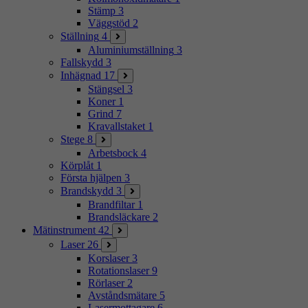
Stämp
3
Väggstöd
2
Ställning
4
Aluminiumställning
3
Fallskydd
3
Inhägnad
17
Stängsel
3
Koner
1
Grind
7
Kravallstaket
1
Stege
8
Arbetsbock
4
Körplåt
1
Första hjälpen
3
Brandskydd
3
Brandfiltar
1
Brandsläckare
2
Mätinstrument
42
Laser
26
Korslaser
3
Rotationslaser
9
Rörlaser
2
Avståndsmätare
5
Lasermottagare
6