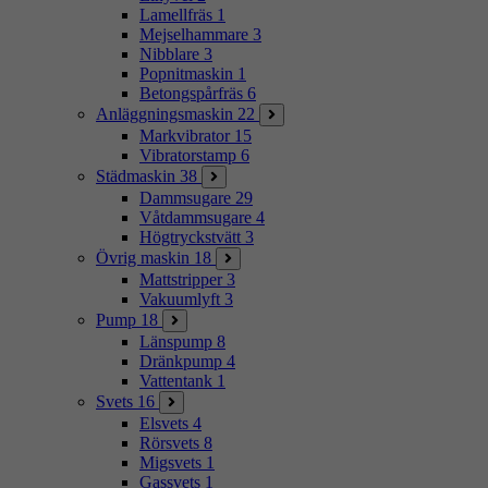
Lamellfräs
1
Mejselhammare
3
Nibblare
3
Popnitmaskin
1
Betongspårfräs
6
Anläggningsmaskin
22
Markvibrator
15
Vibratorstamp
6
Städmaskin
38
Dammsugare
29
Våtdammsugare
4
Högtryckstvätt
3
Övrig maskin
18
Mattstripper
3
Vakuumlyft
3
Pump
18
Länspump
8
Dränkpump
4
Vattentank
1
Svets
16
Elsvets
4
Rörsvets
8
Migsvets
1
Gassvets
1