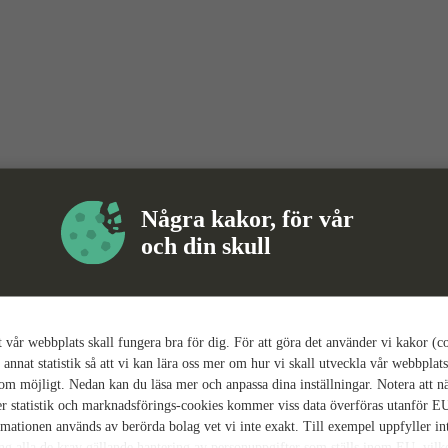
Några kakor, för vår
och din skull
tt vår webbplats skall fungera bra för dig. För att göra det använder vi kakor (c
 annat statistik så att vi kan lära oss mer om hur vi skall utveckla vår webbplats
som möjligt. Nedan kan du läsa mer och anpassa dina inställningar. Notera att n
r statistik och marknadsförings-cookies kommer viss data överföras utanför E
rmationen används av berörda bolag vet vi inte exakt. Till exempel uppfyller i
ing alla de krav gällande hantering av personuppgifter som ställs inom EU, vilk