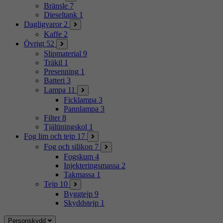
Bränsle
7
Dieseltank
1
Dagligvaror
2
Kaffe
2
Övrigt
52
Slipmaterial
9
Träkil
1
Presenning
1
Batteri
3
Lampa
11
Ficklampa
3
Pannlampa
3
Filter
8
Tjältiningskol
1
Fog lim och tejp
17
Fog och silikon
7
Fogskum
4
Injekteringsmassa
2
Takmassa
1
Tejp
10
Byggtejp
9
Skyddstejp
1
Personskydd