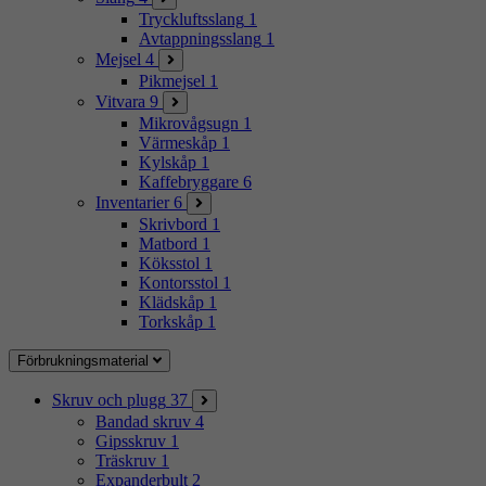
Tryckluftsslang
1
Avtappningsslang
1
Mejsel
4
Pikmejsel
1
Vitvara
9
Mikrovågsugn
1
Värmeskåp
1
Kylskåp
1
Kaffebryggare
6
Inventarier
6
Skrivbord
1
Matbord
1
Köksstol
1
Kontorsstol
1
Klädskåp
1
Torkskåp
1
Förbrukningsmaterial
Skruv och plugg
37
Bandad skruv
4
Gipsskruv
1
Träskruv
1
Expanderbult
2