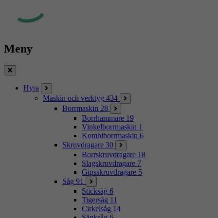
Meny
Stäng
Hyra
Maskin och verktyg
434
Borrmaskin
28
Borrhammare
19
Vinkelborrmaskin
1
Kombiborrmaskin
6
Skruvdragare
30
Borrskruvdragare
18
Slagskruvdragare
7
Gipsskruvdragare
5
Såg
91
Sticksåg
6
Tigersåg
11
Cirkelsåg
14
Sänksåg
6