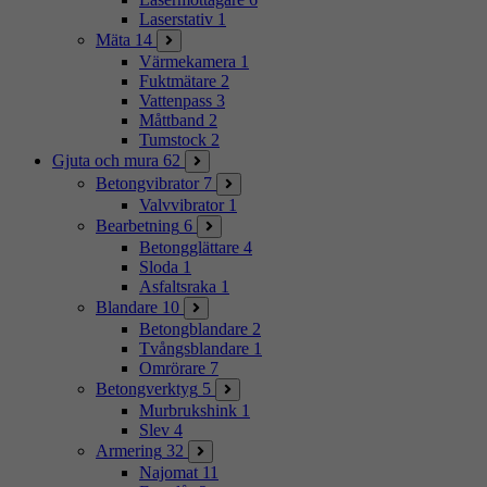
Laserstativ
1
Mäta
14
Värmekamera
1
Fuktmätare
2
Vattenpass
3
Måttband
2
Tumstock
2
Gjuta och mura
62
Betongvibrator
7
Valvvibrator
1
Bearbetning
6
Betongglättare
4
Sloda
1
Asfaltsraka
1
Blandare
10
Betongblandare
2
Tvångsblandare
1
Omrörare
7
Betongverktyg
5
Murbrukshink
1
Slev
4
Armering
32
Najomat
11