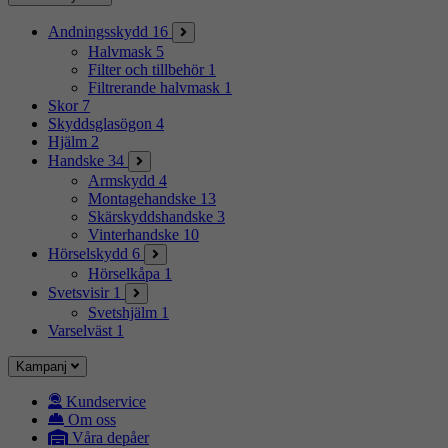
Andningsskydd
16
Halvmask
5
Filter och tillbehör
1
Filtrerande halvmask
1
Skor
7
Skyddsglasögon
4
Hjälm
2
Handske
34
Armskydd
4
Montagehandske
13
Skärskyddshandske
3
Vinterhandske
10
Hörselskydd
6
Hörselkåpa
1
Svetsvisir
1
Svetshjälm
1
Varselväst
1
Kampanj
Kundservice
Om oss
Våra depåer