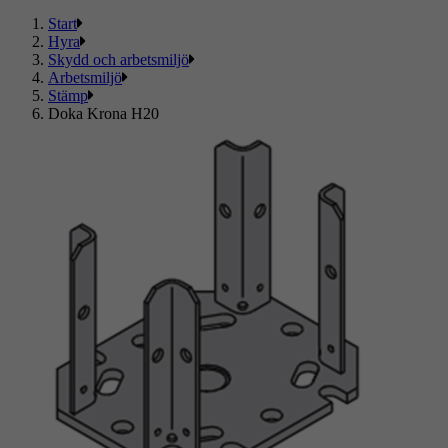
Start
Hyra
Skydd och arbetsmiljö
Arbetsmiljö
Stämp
Doka Krona H20