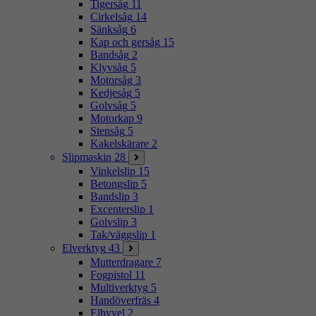
Tigersåg
11
Cirkelsåg
14
Sänksåg
6
Kap och gersåg
15
Bandsåg
2
Klyvsåg
5
Motorsåg
3
Kedjesåg
5
Golvsåg
5
Motorkap
9
Stensåg
5
Kakelskärare
2
Slipmaskin
28
Vinkelslip
15
Betongslip
5
Bandslip
3
Excenterslip
1
Golvslip
3
Tak/väggslip
1
Elverktyg
43
Mutterdragare
7
Fogpistol
11
Multiverktyg
5
Handöverfräs
4
Elhyvel
2