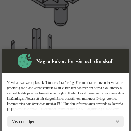
Några kakor, för vår och din skull
Vi vill att vår webbplats skall fungera bra för dig. För att göra det använder vi kakor
(cookies) för bland annat statistik så att vi kan lära oss mer om hur vi skall utveckla
Krona
Mer information
vår webbplats på ett så bra sätt som möjligt. Nedan kan du läsa mer och anpassa dina
inställningar. Notera att när du godkänner statistik och marknadsförings-cookies
Doka H20
kommer viss data överföras utanför EU. Hur den informationen används av berörda
[...]
bolag vet vi inte exakt. Till exempel uppfyller inte USA:s lagstiftning alla de krav
gällande hantering av personuppgifter som ställs inom EU, vilket kan innebära vissa
Galvaniserad
risker för dina personuppgifter. De berörda bolagen måste lämna över uppgifter till
Visa detaljer
Håller balkarna på plats
brottsbekämpande myndigheter i USA om de får en sådan begäran. Det kan dock
Klarar korslagda balkar
vara svårt eller omöjligt för dig att hävda dina rättigheter, t.ex. rätten till radering,