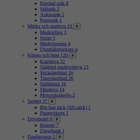
Bandad spik
8
Stålspik
2
Ankarspik
2
Pappspik
1
Märka och markera
19
Markörfärg
3
Snöre
5
Markörpenna
4
Djuphålsmärkare
4
Klinga och blad
120
Kapskiva
32
Sågblad multiverktyg
13
Sticksågsblad
16
Tigersågsblad
26
Sågklinga
16
Slipskiva
14
Motorsågskedja
2
Sanitet
37
Big bag säck (SH-säck)
1
Papperskorg
1
Drivmedel
8
Bränsle
7
Dieseltank
1
Dagligvaror
2