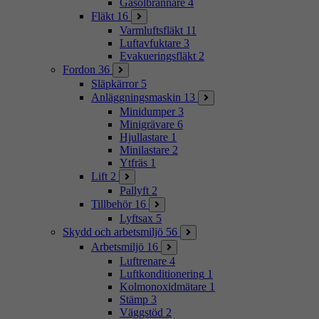
Gasolbrännare
4
Fläkt
16
Varmluftsfläkt
11
Luftavfuktare
3
Evakueringsfläkt
2
Fordon
36
Släpkärror
5
Anläggningsmaskin
13
Minidumper
3
Minigrävare
6
Hjullastare
1
Minilastare
2
Ytfräs
1
Lift
2
Pallyft
2
Tillbehör
16
Lyftsax
5
Skydd och arbetsmiljö
56
Arbetsmiljö
16
Luftrenare
4
Luftkonditionering
1
Kolmonoxidmätare
1
Stämp
3
Väggstöd
2