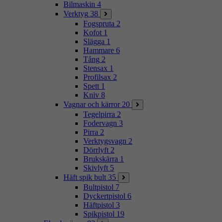
Bilmaskin
4
Verktyg
38
Fogspruta
2
Kofot
1
Slägga
1
Hammare
6
Tång
2
Stensax
1
Profilsax
2
Spett
1
Kniv
8
Vagnar och kärror
20
Tegelpirra
2
Fodervagn
3
Pirra
2
Verktygsvagn
2
Dörrlyft
2
Brukskärra
1
Skivlyft
5
Häft spik bult
35
Bultpistol
7
Dyckertpistol
6
Häftpistol
3
Spikpistol
19