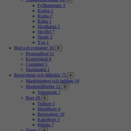
Fyllhammare
3
Krafsa
1
Kratta
2
Räfsa
1
Skottkärra
1
Skyffel
7
Spade
2
Yxa
1
Bod och container
30
Personalbod
11
Kontorsbod
8
Container
5
Slamtoalett
1
Reservdelar och tillbehör
75
Maskinbatteri och laddare
10
Maskintillbehör
12
Vattentank
7
Borr
29
Träborr
3
Metallborr
4
Betongborr
10
Kakelborr
3
Hålsåg
7
Slang
4