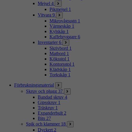
Mejsel
4
Pikmejsel
1
Vitvara
9
Mikrovågsugn
1
Värmeskåp
1
Kylskåp
1
Kaffebryggare
6
Inventarier
6
Skrivbord
1
Matbord
1
Köksstol
1
Kontorsstol
1
Klädskåp
1
Torkskåp
1
Förbrukningsmaterial
Skruv och plugg
37
Bandad skruv
4
Gipsskruv
1
Träskruv
1
Expanderbult
2
Bits
27
Spik och klammer
18
Dyckert
2