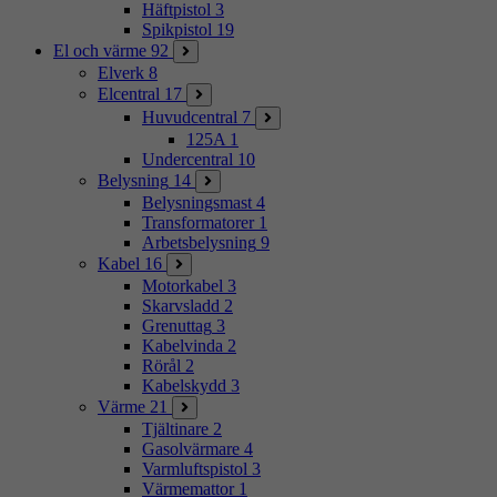
Häftpistol
3
Spikpistol
19
El och värme
92
Elverk
8
Elcentral
17
Huvudcentral
7
125A
1
Undercentral
10
Belysning
14
Belysningsmast
4
Transformatorer
1
Arbetsbelysning
9
Kabel
16
Motorkabel
3
Skarvsladd
2
Grenuttag
3
Kabelvinda
2
Rörål
2
Kabelskydd
3
Värme
21
Tjältinare
2
Gasolvärmare
4
Varmluftspistol
3
Värmemattor
1