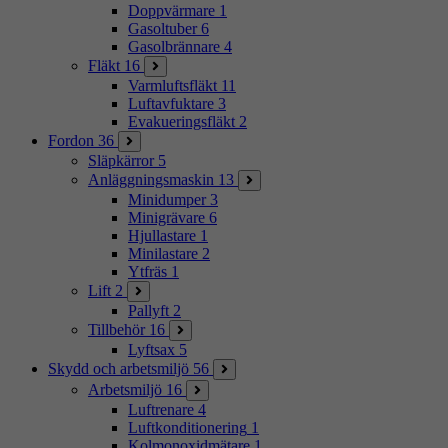
Doppvärmare
1
Gasoltuber
6
Gasolbrännare
4
Fläkt
16
Varmluftsfläkt
11
Luftavfuktare
3
Evakueringsfläkt
2
Fordon
36
Släpkärror
5
Anläggningsmaskin
13
Minidumper
3
Minigrävare
6
Hjullastare
1
Minilastare
2
Ytfräs
1
Lift
2
Pallyft
2
Tillbehör
16
Lyftsax
5
Skydd och arbetsmiljö
56
Arbetsmiljö
16
Luftrenare
4
Luftkonditionering
1
Kolmonoxidmätare
1