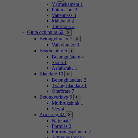
Värmekamera
1
Fuktmätare
2
Vattenpass
3
Måttband
2
Tumstock
2
Gjuta och mura
62
Betongvibrator
7
Valvvibrator
1
Bearbetning
6
Betongglättare
4
Sloda
1
Asfaltsraka
1
Blandare
10
Betongblandare
2
Tvångsblandare
1
Omrörare
7
Betongverktyg
5
Murbrukshink
1
Slev
4
Armering
32
Najomat
11
Formlås
2
Formstagspännare
2
Armeringsbock
4