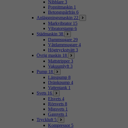
Nibblare
3
Popnitmaskin
1
Betongspårfräs
6
Anläggningsmaskin
22
Markvibrator
15
Vibratorstamp
6
Städmaskin
38
Dammsugare
29
Våtdammsugare
4
Högtryckstvätt
3
Övrig maskin
18
Mattstripper
3
Vakuumlyft
3
Pump
18
Länspump
8
Dränkpump
4
Vattentank
1
Svets
16
Elsvets
4
Rörsvets
8
Migsvets
1
Gassvets
1
Tryckluft
5
Kompressor
5