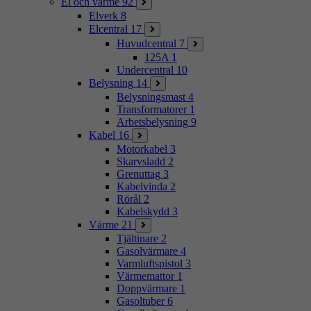
El och värme
92
Elverk
8
Elcentral
17
Huvudcentral
7
125A
1
Undercentral
10
Belysning
14
Belysningsmast
4
Transformatorer
1
Arbetsbelysning
9
Kabel
16
Motorkabel
3
Skarvsladd
2
Grenuttag
3
Kabelvinda
2
Rörål
2
Kabelskydd
3
Värme
21
Tjältinare
2
Gasolvärmare
4
Varmluftspistol
3
Värmemattor
1
Doppvärmare
1
Gasoltuber
6