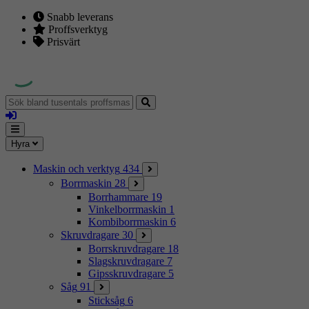
Snabb leverans
Proffsverktyg
Prisvärt
Sök
bland
Logga
tusentals
in
proffsmaskiner
Mina
Meny
Hyra
sidor
Maskin och verktyg
434
Borrmaskin
28
Borrhammare
19
Vinkelborrmaskin
1
Kombiborrmaskin
6
Skruvdragare
30
Borrskruvdragare
18
Slagskruvdragare
7
Gipsskruvdragare
5
Såg
91
Sticksåg
6