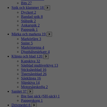
Bits
27
Spik och klammer
18
Dyckert
2
Bandad spik
8
Stålspik
2
Ankarspik
2
Pappspik
1
Märka och markera
19
Markörfärg
3
Snöre
5
Markörpenna
4
Djuphålsmärkare
4
Klinga och blad
120
Kapskiva
32
Sågblad multiverktyg
13
Sticksågsblad
16
Tigersågsblad
26
Sågklinga
16
Slipskiva
14
Motorsågskedja
2
Sanitet
37
Big bag säck (SH-säck)
1
Papperskorg
1
Drivmedel
8