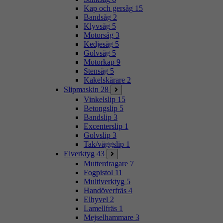
Kap och gersåg
15
Bandsåg
2
Klyvsåg
5
Motorsåg
3
Kedjesåg
5
Golvsåg
5
Motorkap
9
Stensåg
5
Kakelskärare
2
Slipmaskin
28
Vinkelslip
15
Betongslip
5
Bandslip
3
Excenterslip
1
Golvslip
3
Tak/väggslip
1
Elverktyg
43
Mutterdragare
7
Fogpistol
11
Multiverktyg
5
Handöverfräs
4
Elhyvel
2
Lamellfräs
1
Mejselhammare
3