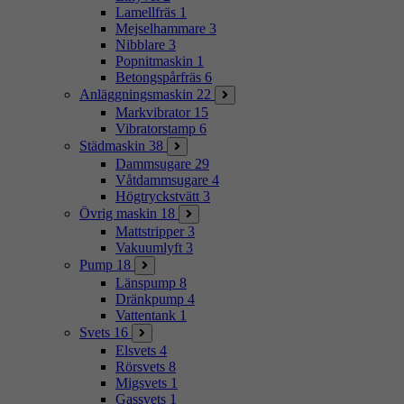
Lamellfräs
1
Mejselhammare
3
Nibblare
3
Popnitmaskin
1
Betongspårfräs
6
Anläggningsmaskin
22
Markvibrator
15
Vibratorstamp
6
Städmaskin
38
Dammsugare
29
Våtdammsugare
4
Högtryckstvätt
3
Övrig maskin
18
Mattstripper
3
Vakuumlyft
3
Pump
18
Länspump
8
Dränkpump
4
Vattentank
1
Svets
16
Elsvets
4
Rörsvets
8
Migsvets
1
Gassvets
1