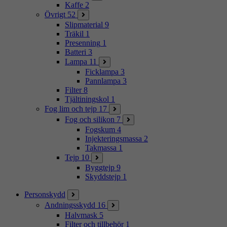
Kaffe
2
Övrigt
52
Slipmaterial
9
Träkil
1
Presenning
1
Batteri
3
Lampa
11
Ficklampa
3
Pannlampa
3
Filter
8
Tjältiningskol
1
Fog lim och tejp
17
Fog och silikon
7
Fogskum
4
Injekteringsmassa
2
Takmassa
1
Tejp
10
Byggtejp
9
Skyddstejp
1
Personskydd
Andningsskydd
16
Halvmask
5
Filter och tillbehör
1