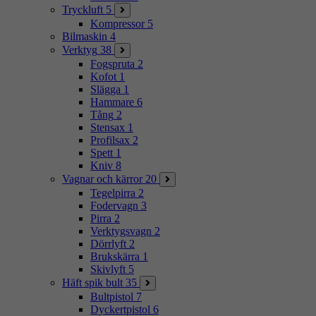
Tryckluft
5
Kompressor
5
Bilmaskin
4
Verktyg
38
Fogspruta
2
Kofot
1
Slägga
1
Hammare
6
Tång
2
Stensax
1
Profilsax
2
Spett
1
Kniv
8
Vagnar och kärror
20
Tegelpirra
2
Fodervagn
3
Pirra
2
Verktygsvagn
2
Dörrlyft
2
Brukskärra
1
Skivlyft
5
Häft spik bult
35
Bultpistol
7
Dyckertpistol
6