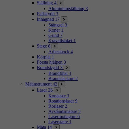
Ställning
4
Aluminiumställning
3
Fallskydd
3
Inhägnad
17
Stängsel
3
Koner
1
Grind
7
Kravallstaket
1
Stege
8
Arbetsbock
4
Körplåt
1
Första hjälpen
3
Brandskydd
3
Brandfiltar
1
Brandsläckare
2
Mätinstrument
42
Laser
26
Korslaser
3
Rotationslaser
9
Rörlaser
2
Avståndsmätare
5
Lasermottagare
6
Laserstativ
1
Mäta
14