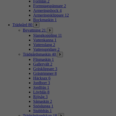
Formlås
2
Formstagspännare
2
Armeringsbock
4
Armeringsklippare
12
Bockmaskin
1
Trädgård
80
Bevattning
21
Slangkoppling
11
Vattenkanna
1
Vattenslang
2
Vattenspridare
2
Trädgårdsmaskin
40
Flismaskin
1
Gallervält
2
Gräsklippare
3
Grästrimmer
8
Häcksax
6
Jordborr
3
Jordfräs
1
Lövblås
8
Röjsåg
3
Såmaskin
2
Snöslunga
1
Stubbfräs
1
Trädgårdsredskap
18