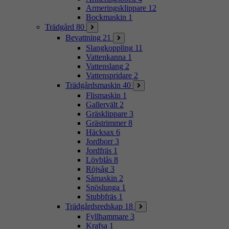
Armeringsklippare
12
Bockmaskin
1
Trädgård
80
Bevattning
21
Slangkoppling
11
Vattenkanna
1
Vattenslang
2
Vattenspridare
2
Trädgårdsmaskin
40
Flismaskin
1
Gallervält
2
Gräsklippare
3
Grästrimmer
8
Häcksax
6
Jordborr
3
Jordfräs
1
Lövblås
8
Röjsåg
3
Såmaskin
2
Snöslunga
1
Stubbfräs
1
Trädgårdsredskap
18
Fyllhammare
3
Krafsa
1