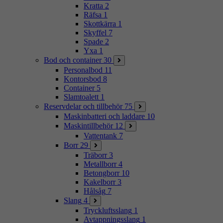
Kratta
2
Räfsa
1
Skottkärra
1
Skyffel
7
Spade
2
Yxa
1
Bod och container
30
Personalbod
11
Kontorsbod
8
Container
5
Slamtoalett
1
Reservdelar och tillbehör
75
Maskinbatteri och laddare
10
Maskintillbehör
12
Vattentank
7
Borr
29
Träborr
3
Metallborr
4
Betongborr
10
Kakelborr
3
Hålsåg
7
Slang
4
Tryckluftsslang
1
Avtappningsslang
1