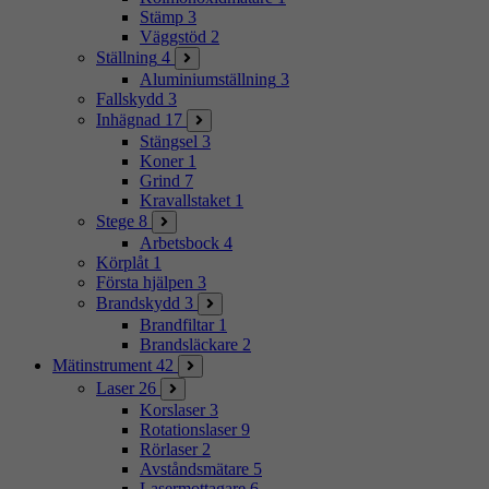
Stämp
3
Väggstöd
2
Ställning
4
Aluminiumställning
3
Fallskydd
3
Inhägnad
17
Stängsel
3
Koner
1
Grind
7
Kravallstaket
1
Stege
8
Arbetsbock
4
Körplåt
1
Första hjälpen
3
Brandskydd
3
Brandfiltar
1
Brandsläckare
2
Mätinstrument
42
Laser
26
Korslaser
3
Rotationslaser
9
Rörlaser
2
Avståndsmätare
5
Lasermottagare
6