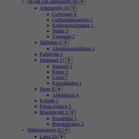
Skydd och arbetsmiljö
56
Arbetsmiljö
16
Luftrenare
4
Luftkonditionering
1
Kolmonoxidmätare
1
Stämp
3
Väggstöd
2
Ställning
4
Aluminiumställning
3
Fallskydd
3
Inhägnad
17
Stängsel
3
Koner
1
Grind
7
Kravallstaket
1
Stege
8
Arbetsbock
4
Körplåt
1
Första hjälpen
3
Brandskydd
3
Brandfiltar
1
Brandsläckare
2
Mätinstrument
42
Laser
26