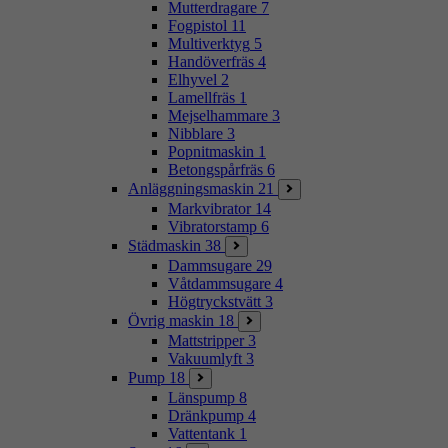
Mutterdragare
7
Fogpistol
11
Multiverktyg
5
Handöverfräs
4
Elhyvel
2
Lamellfräs
1
Mejselhammare
3
Nibblare
3
Popnitmaskin
1
Betongspårfräs
6
Anläggningsmaskin
21
Markvibrator
14
Vibratorstamp
6
Städmaskin
38
Dammsugare
29
Våtdammsugare
4
Högtryckstvätt
3
Övrig maskin
18
Mattstripper
3
Vakuumlyft
3
Pump
18
Länspump
8
Dränkpump
4
Vattentank
1