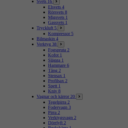
Svets
16
Elsvets
4
Rörsvets
8
Migsvets
1
Gassvets
1
Tryckluft
5
Kompressor
5
Bilmaskin
4
Verktyg
38
Fogspruta
2
Kofot
1
Slägga
1
Hammare
6
Tång
2
Stensax
1
Profilsax
2
Spett
1
Kniv
8
Vagnar och kärror
20
Tegelpirra
2
Fodervagn
3
Pirra
2
Verktygsvagn
2
Dörrlyft
2
Brukskärra
1