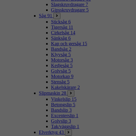
Slagskruvdragare
7
Gipsskruvdragare
5
Såg
91
Sticksåg
6
Tigersåg
11
Cirkelsåg
14
Sänksåg
6
Kap och gersåg
15
Bandsåg
2
Klyvsåg
5
Motorsåg
3
Kedjesåg
5
Golvsåg
5
Motorkap
9
Stensåg
5
Kakelskärare
2
Slipmaskin
28
Vinkelslip
15
Betongslip
5
Bandslip
3
Excenterslip
1
Golvslip
3
Tak/väggslip
1
Elverktyg
43