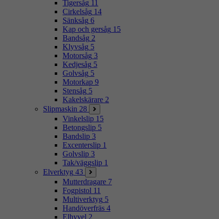
Tigersåg
11
Cirkelsåg
14
Sänksåg
6
Kap och gersåg
15
Bandsåg
2
Klyvsåg
5
Motorsåg
3
Kedjesåg
5
Golvsåg
5
Motorkap
9
Stensåg
5
Kakelskärare
2
Slipmaskin
28
Vinkelslip
15
Betongslip
5
Bandslip
3
Excenterslip
1
Golvslip
3
Tak/väggslip
1
Elverktyg
43
Mutterdragare
7
Fogpistol
11
Multiverktyg
5
Handöverfräs
4
Elhyvel
2