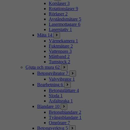
Korslaser
3
Rotationslaser
9
Rörlaser
2
Avståndsmätare
5
Lasermottagare
6
Laserstativ
1
Mäta
14
Värmekamera
1
Fuktmätare
2
Vattenpass
3
Måttband
2
Tumstock
2
Gjuta och mura
62
Betongvibrator
7
Valvvibrator
1
Bearbetning
6
Betongglättare
4
Sloda
1
Asfaltsraka
1
Blandare
10
Betongblandare
2
Tvångsblandare
1
Omrörare
7
Betongverktyg
5