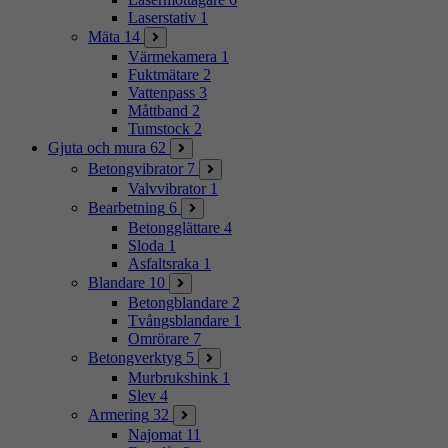
Laserstativ
1
Mäta
14
Värmekamera
1
Fuktmätare
2
Vattenpass
3
Måttband
2
Tumstock
2
Gjuta och mura
62
Betongvibrator
7
Valvvibrator
1
Bearbetning
6
Betongglättare
4
Sloda
1
Asfaltsraka
1
Blandare
10
Betongblandare
2
Tvångsblandare
1
Omrörare
7
Betongverktyg
5
Murbrukshink
1
Slev
4
Armering
32
Najomat
11