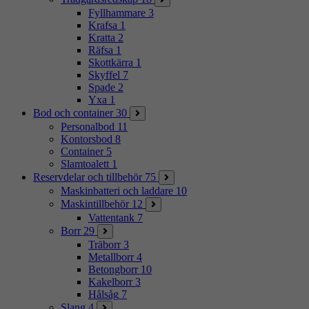
Fyllhammare
3
Krafsa
1
Kratta
2
Räfsa
1
Skottkärra
1
Skyffel
7
Spade
2
Yxa
1
Bod och container
30
Personalbod
11
Kontorsbod
8
Container
5
Slamtoalett
1
Reservdelar och tillbehör
75
Maskinbatteri och laddare
10
Maskintillbehör
12
Vattentank
7
Borr
29
Träborr
3
Metallborr
4
Betongborr
10
Kakelborr
3
Hålsåg
7
Slang
4