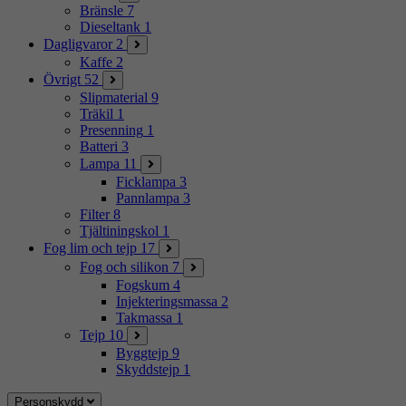
Bränsle
7
Dieseltank
1
Dagligvaror
2
Kaffe
2
Övrigt
52
Slipmaterial
9
Träkil
1
Presenning
1
Batteri
3
Lampa
11
Ficklampa
3
Pannlampa
3
Filter
8
Tjältiningskol
1
Fog lim och tejp
17
Fog och silikon
7
Fogskum
4
Injekteringsmassa
2
Takmassa
1
Tejp
10
Byggtejp
9
Skyddstejp
1
Personskydd