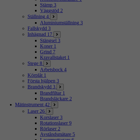
Stämp
3
Väggstöd
2
Ställning
4
Aluminiumställning
3
Fallskydd
3
Inhägnad
17
Stängsel
3
Koner
1
Grind
7
Kravallstaket
1
Stege
8
Arbetsbock
4
Körplåt
1
Första hjälpen
3
Brandskydd
3
Brandfiltar
1
Brandsläckare
2
Mätinstrument
42
Laser
26
Korslaser
3
Rotationslaser
9
Rörlaser
2
Avståndsmätare
5
Lasermottagare
6