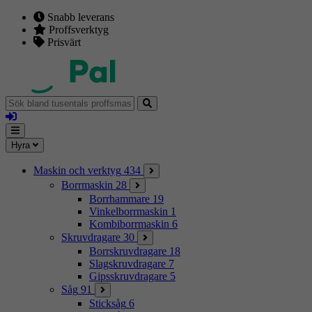
Snabb leverans
Proffsverktyg
Prisvärt
Sök
bland
Logga
tusentals
in
proffsmaskiner
Mina
Meny
Hyra
sidor
Maskin och verktyg
434
Borrmaskin
28
Borrhammare
19
Vinkelborrmaskin
1
Kombiborrmaskin
6
Skruvdragare
30
Borrskruvdragare
18
Slagskruvdragare
7
Gipsskruvdragare
5
Såg
91
Sticksåg
6