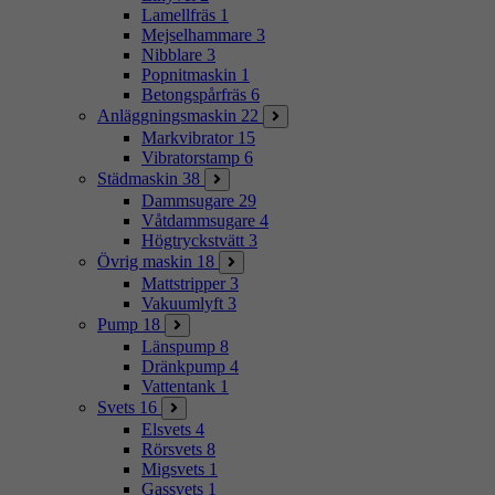
Lamellfräs
1
Mejselhammare
3
Nibblare
3
Popnitmaskin
1
Betongspårfräs
6
Anläggningsmaskin
22
Markvibrator
15
Vibratorstamp
6
Städmaskin
38
Dammsugare
29
Våtdammsugare
4
Högtryckstvätt
3
Övrig maskin
18
Mattstripper
3
Vakuumlyft
3
Pump
18
Länspump
8
Dränkpump
4
Vattentank
1
Svets
16
Elsvets
4
Rörsvets
8
Migsvets
1
Gassvets
1