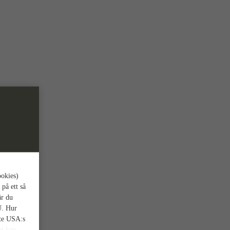
ookies)
 på ett så
är du
U. Hur
nte USA:s
et kan