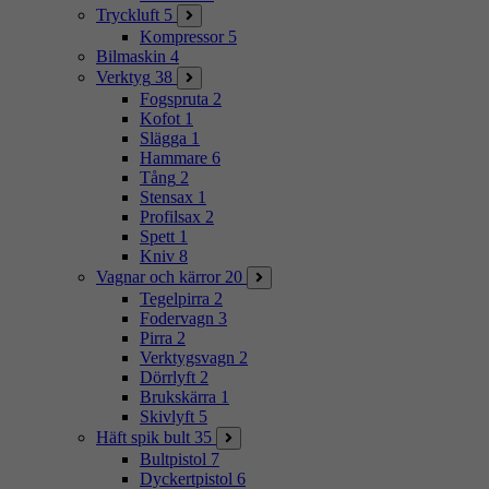
Tryckluft
5
Kompressor
5
Bilmaskin
4
Verktyg
38
Fogspruta
2
Kofot
1
Slägga
1
Hammare
6
Tång
2
Stensax
1
Profilsax
2
Spett
1
Kniv
8
Vagnar och kärror
20
Tegelpirra
2
Fodervagn
3
Pirra
2
Verktygsvagn
2
Dörrlyft
2
Brukskärra
1
Skivlyft
5
Häft spik bult
35
Bultpistol
7
Dyckertpistol
6