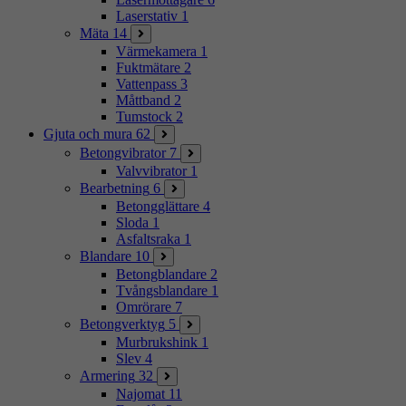
Laserstativ
1
Mäta
14
Värmekamera
1
Fuktmätare
2
Vattenpass
3
Måttband
2
Tumstock
2
Gjuta och mura
62
Betongvibrator
7
Valvvibrator
1
Bearbetning
6
Betongglättare
4
Sloda
1
Asfaltsraka
1
Blandare
10
Betongblandare
2
Tvångsblandare
1
Omrörare
7
Betongverktyg
5
Murbrukshink
1
Slev
4
Armering
32
Najomat
11