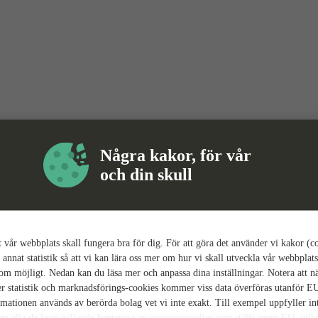
Några kakor, för vår
och din skull
tt vår webbplats skall fungera bra för dig. För att göra det använder vi kakor (c
 annat statistik så att vi kan lära oss mer om hur vi skall utveckla vår webbplats
som möjligt. Nedan kan du läsa mer och anpassa dina inställningar. Notera att n
r statistik och marknadsförings-cookies kommer viss data överföras utanför E
rmationen används av berörda bolag vet vi inte exakt. Till exempel uppfyller i
ing alla de krav gällande hantering av personuppgifter som ställs inom EU, vilk