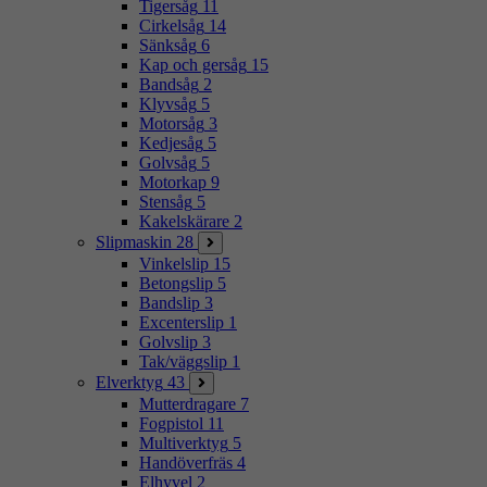
Tigersåg
11
Cirkelsåg
14
Sänksåg
6
Kap och gersåg
15
Bandsåg
2
Klyvsåg
5
Motorsåg
3
Kedjesåg
5
Golvsåg
5
Motorkap
9
Stensåg
5
Kakelskärare
2
Slipmaskin
28
Vinkelslip
15
Betongslip
5
Bandslip
3
Excenterslip
1
Golvslip
3
Tak/väggslip
1
Elverktyg
43
Mutterdragare
7
Fogpistol
11
Multiverktyg
5
Handöverfräs
4
Elhyvel
2