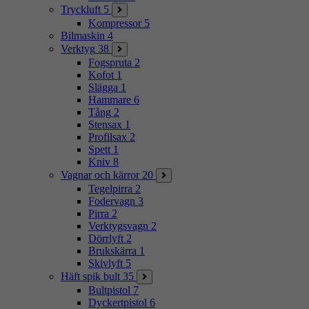
Tryckluft
5
Kompressor
5
Bilmaskin
4
Verktyg
38
Fogspruta
2
Kofot
1
Slägga
1
Hammare
6
Tång
2
Stensax
1
Profilsax
2
Spett
1
Kniv
8
Vagnar och kärror
20
Tegelpirra
2
Fodervagn
3
Pirra
2
Verktygsvagn
2
Dörrlyft
2
Brukskärra
1
Skivlyft
5
Häft spik bult
35
Bultpistol
7
Dyckertpistol
6