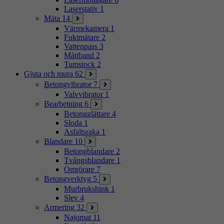
Laserstativ
1
Mäta
14
Värmekamera
1
Fuktmätare
2
Vattenpass
3
Måttband
2
Tumstock
2
Gjuta och mura
62
Betongvibrator
7
Valvvibrator
1
Bearbetning
6
Betongglättare
4
Sloda
1
Asfaltsraka
1
Blandare
10
Betongblandare
2
Tvångsblandare
1
Omrörare
7
Betongverktyg
5
Murbrukshink
1
Slev
4
Armering
32
Najomat
11