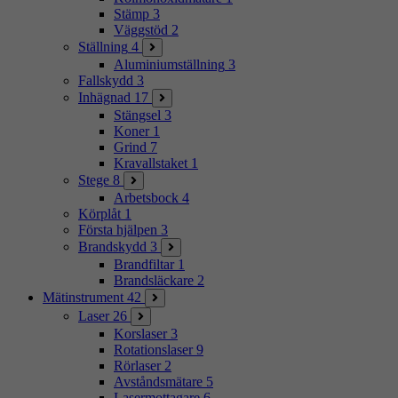
Stämp
3
Väggstöd
2
Ställning
4
Aluminiumställning
3
Fallskydd
3
Inhägnad
17
Stängsel
3
Koner
1
Grind
7
Kravallstaket
1
Stege
8
Arbetsbock
4
Körplåt
1
Första hjälpen
3
Brandskydd
3
Brandfiltar
1
Brandsläckare
2
Mätinstrument
42
Laser
26
Korslaser
3
Rotationslaser
9
Rörlaser
2
Avståndsmätare
5
Lasermottagare
6