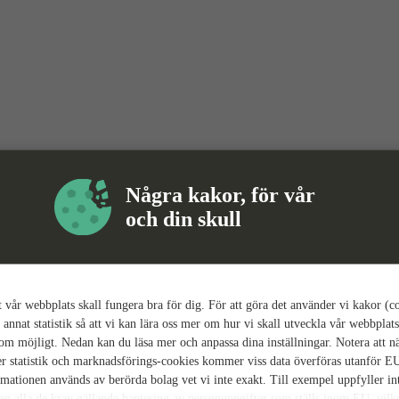
Några kakor, för vår
och din skull
tt vår webbplats skall fungera bra för dig. För att göra det använder vi kakor (c
 annat statistik så att vi kan lära oss mer om hur vi skall utveckla vår webbplats
som möjligt. Nedan kan du läsa mer och anpassa dina inställningar. Notera att n
r statistik och marknadsförings-cookies kommer viss data överföras utanför E
rmationen används av berörda bolag vet vi inte exakt. Till exempel uppfyller i
ing alla de krav gällande hantering av personuppgifter som ställs inom EU, vilk