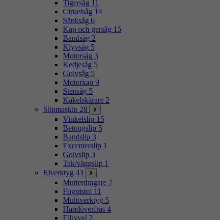
Tigersåg
11
Cirkelsåg
14
Sänksåg
6
Kap och gersåg
15
Bandsåg
2
Klyvsåg
5
Motorsåg
3
Kedjesåg
5
Golvsåg
5
Motorkap
9
Stensåg
5
Kakelskärare
2
Slipmaskin
28
Vinkelslip
15
Betongslip
5
Bandslip
3
Excenterslip
1
Golvslip
3
Tak/väggslip
1
Elverktyg
43
Mutterdragare
7
Fogpistol
11
Multiverktyg
5
Handöverfräs
4
Elhyvel
2