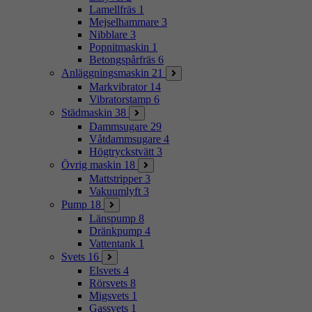
Lamellfräs
1
Mejselhammare
3
Nibblare
3
Popnitmaskin
1
Betongspårfräs
6
Anläggningsmaskin
21
Markvibrator
14
Vibratorstamp
6
Städmaskin
38
Dammsugare
29
Våtdammsugare
4
Högtryckstvätt
3
Övrig maskin
18
Mattstripper
3
Vakuumlyft
3
Pump
18
Länspump
8
Dränkpump
4
Vattentank
1
Svets
16
Elsvets
4
Rörsvets
8
Migsvets
1
Gassvets
1