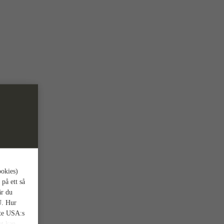
ookies)
 på ett så
är du
U. Hur
nte USA:s
et kan