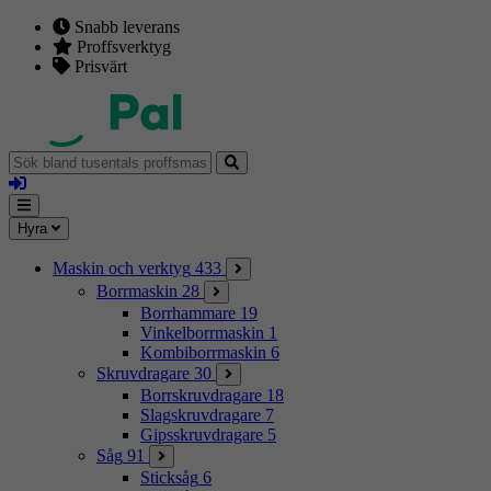
Snabb leverans
Proffsverktyg
Prisvärt
Sök
bland
Logga
tusentals
in
proffsmaskiner
Mina
Meny
Hyra
sidor
Maskin och verktyg
433
Borrmaskin
28
Borrhammare
19
Vinkelborrmaskin
1
Kombiborrmaskin
6
Skruvdragare
30
Borrskruvdragare
18
Slagskruvdragare
7
Gipsskruvdragare
5
Såg
91
Sticksåg
6