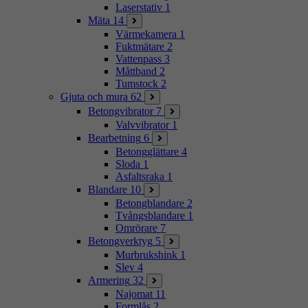
Laserstativ
1
Mäta
14
Värmekamera
1
Fuktmätare
2
Vattenpass
3
Måttband
2
Tumstock
2
Gjuta och mura
62
Betongvibrator
7
Valvvibrator
1
Bearbetning
6
Betongglättare
4
Sloda
1
Asfaltsraka
1
Blandare
10
Betongblandare
2
Tvångsblandare
1
Omrörare
7
Betongverktyg
5
Murbrukshink
1
Slev
4
Armering
32
Najomat
11
Formlås
2