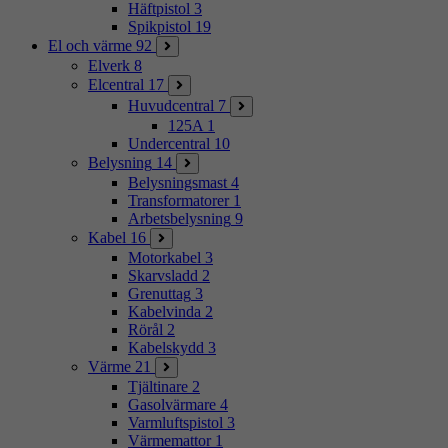
Häftpistol
3
Spikpistol
19
El och värme
92
Elverk
8
Elcentral
17
Huvudcentral
7
125A
1
Undercentral
10
Belysning
14
Belysningsmast
4
Transformatorer
1
Arbetsbelysning
9
Kabel
16
Motorkabel
3
Skarvsladd
2
Grenuttag
3
Kabelvinda
2
Rörål
2
Kabelskydd
3
Värme
21
Tjältinare
2
Gasolvärmare
4
Varmluftspistol
3
Värmemattor
1