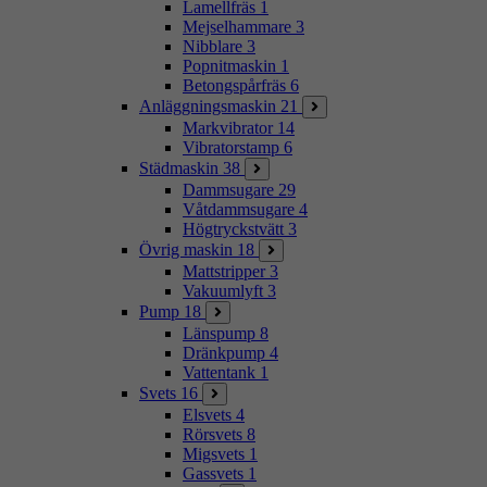
Lamellfräs
1
Mejselhammare
3
Nibblare
3
Popnitmaskin
1
Betongspårfräs
6
Anläggningsmaskin
21
Markvibrator
14
Vibratorstamp
6
Städmaskin
38
Dammsugare
29
Våtdammsugare
4
Högtryckstvätt
3
Övrig maskin
18
Mattstripper
3
Vakuumlyft
3
Pump
18
Länspump
8
Dränkpump
4
Vattentank
1
Svets
16
Elsvets
4
Rörsvets
8
Migsvets
1
Gassvets
1