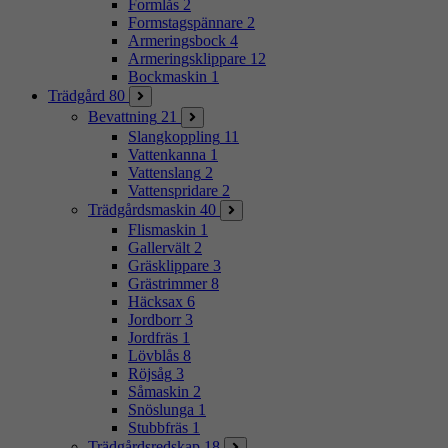
Formlås
2
Formstagspännare
2
Armeringsbock
4
Armeringsklippare
12
Bockmaskin
1
Trädgård
80
Bevattning
21
Slangkoppling
11
Vattenkanna
1
Vattenslang
2
Vattenspridare
2
Trädgårdsmaskin
40
Flismaskin
1
Gallervält
2
Gräsklippare
3
Grästrimmer
8
Häcksax
6
Jordborr
3
Jordfräs
1
Lövblås
8
Röjsåg
3
Såmaskin
2
Snöslunga
1
Stubbfräs
1
Trädgårdsredskap
18