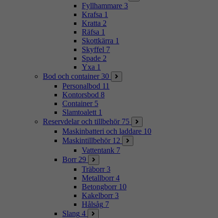
Fyllhammare
3
Krafsa
1
Kratta
2
Räfsa
1
Skottkärra
1
Skyffel
7
Spade
2
Yxa
1
Bod och container
30
Personalbod
11
Kontorsbod
8
Container
5
Slamtoalett
1
Reservdelar och tillbehör
75
Maskinbatteri och laddare
10
Maskintillbehör
12
Vattentank
7
Borr
29
Träborr
3
Metallborr
4
Betongborr
10
Kakelborr
3
Hålsåg
7
Slang
4