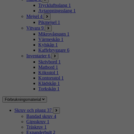
Tryckluftsslang
1
Avtappningsslang
1
Mejsel
4
Pikmejsel
1
Vitvara
9
Mikrovågsugn
1
Värmeskåp
1
Kylskåp
1
Kaffebryggare
6
Inventarier
6
Skrivbord
1
Matbord
1
Köksstol
1
Kontorsstol
1
Klädskåp
1
Torkskåp
1
Förbrukningsmaterial
Skruv och plugg
37
Bandad skruv
4
Gipsskruv
1
Träskruv
1
Expanderbult
2