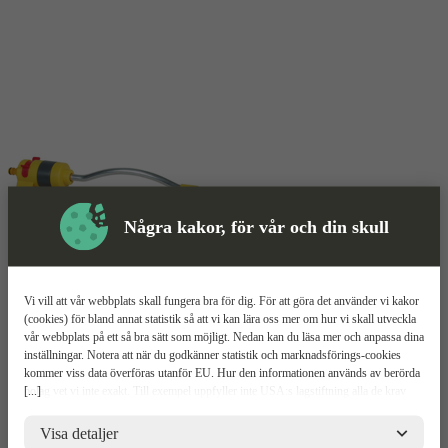
Några kakor, för vår och din skull
Vi vill att vår webbplats skall fungera bra för dig. För att göra det använder vi kakor
Vattenspridare
Mer information
(cookies) för bland annat statistik så att vi kan lära oss mer om hur vi skall utveckla
vår webbplats på ett så bra sätt som möjligt. Nedan kan du läsa mer och anpassa dina
Hozelock 2969 Aquastorm
inställningar. Notera att när du godkänner statistik och marknadsförings-cookies
kommer viss data överföras utanför EU. Hur den informationen används av berörda
[...]
bolag vet vi inte exakt. Till exempel uppfyller inte USA:s lagstiftning alla de krav
Oscillerande motor
gällande hantering av personuppgifter som ställs inom EU, vilket kan innebära vissa
Täcker upp till 180 m2
risker för dina personuppgifter. De berörda bolagen måste lämna över uppgifter till
Visa detaljer
Vattnar jämnt över hela ytan
brottsbekämpande myndigheter i USA om de får en sådan begäran. Det kan dock