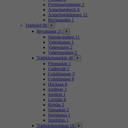
Formstagspännare
2
Armeringsbock
4
Armeringsklippare
12
Bockmaskin
1
Trädgård
80
Bevattning
21
Slangkoppling
11
Vattenkanna
1
Vattenslang
2
Vattenspridare
2
Trädgårdsmaskin
40
Flismaskin
1
Gallervält
2
Gräsklippare
3
Grästrimmer
8
Häcksax
6
Jordborr
3
Jordfräs
1
Lövblås
8
Röjsåg
3
Såmaskin
2
Snöslunga
1
Stubbfräs
1
Trädgårdsredskap
18