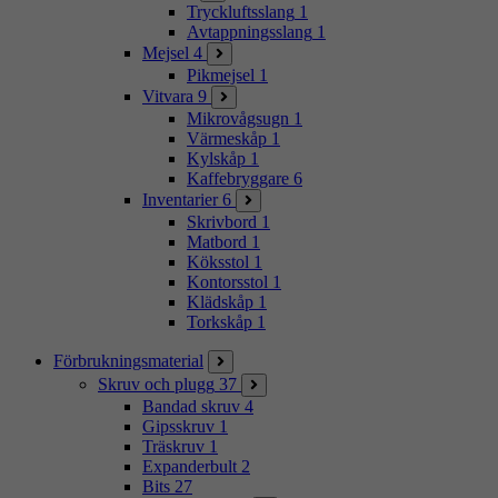
Tryckluftsslang
1
Avtappningsslang
1
Mejsel
4
Pikmejsel
1
Vitvara
9
Mikrovågsugn
1
Värmeskåp
1
Kylskåp
1
Kaffebryggare
6
Inventarier
6
Skrivbord
1
Matbord
1
Köksstol
1
Kontorsstol
1
Klädskåp
1
Torkskåp
1
Förbrukningsmaterial
Skruv och plugg
37
Bandad skruv
4
Gipsskruv
1
Träskruv
1
Expanderbult
2
Bits
27