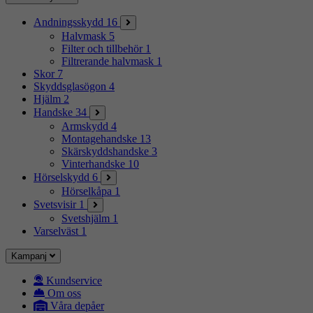
Andningsskydd
16
Halvmask
5
Filter och tillbehör
1
Filtrerande halvmask
1
Skor
7
Skyddsglasögon
4
Hjälm
2
Handske
34
Armskydd
4
Montagehandske
13
Skärskyddshandske
3
Vinterhandske
10
Hörselskydd
6
Hörselkåpa
1
Svetsvisir
1
Svetshjälm
1
Varselväst
1
Kampanj
Kundservice
Om oss
Våra depåer