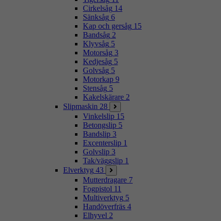
Cirkelsåg
14
Sänksåg
6
Kap och gersåg
15
Bandsåg
2
Klyvsåg
5
Motorsåg
3
Kedjesåg
5
Golvsåg
5
Motorkap
9
Stensåg
5
Kakelskärare
2
Slipmaskin
28
Vinkelslip
15
Betongslip
5
Bandslip
3
Excenterslip
1
Golvslip
3
Tak/väggslip
1
Elverktyg
43
Mutterdragare
7
Fogpistol
11
Multiverktyg
5
Handöverfräs
4
Elhyvel
2