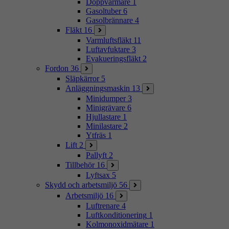
Doppvärmare
1
Gasoltuber
6
Gasolbrännare
4
Fläkt
16
Varmluftsfläkt
11
Luftavfuktare
3
Evakueringsfläkt
2
Fordon
36
Släpkärror
5
Anläggningsmaskin
13
Minidumper
3
Minigrävare
6
Hjullastare
1
Minilastare
2
Ytfräs
1
Lift
2
Pallyft
2
Tillbehör
16
Lyftsax
5
Skydd och arbetsmiljö
56
Arbetsmiljö
16
Luftrenare
4
Luftkonditionering
1
Kolmonoxidmätare
1