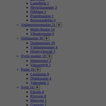
Lamellfräs
1
Mejselhammare
3
Nibblare
3
Popnitmaskin
1
Betongspårfräs
6
Anläggningsmaskin
21
Markvibrator
14
Vibratorstamp
6
Städmaskin
38
Dammsugare
29
Våtdammsugare
4
Högtryckstvätt
3
Övrig maskin
18
Mattstripper
3
Vakuumlyft
3
Pump
18
Länspump
8
Dränkpump
4
Vattentank
1
Svets
16
Elsvets
4
Rörsvets
8
Migsvets
1
Gassvets
1