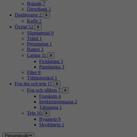
Bränsle
7
Dieseltank
1
Dagligvaror
2
Kaffe
2
Övrigt
52
Slipmaterial
9
Träkil
1
Presenning
1
Batteri
3
Lampa
11
Ficklampa
3
Pannlampa
3
Filter
8
Tjältiningskol
1
Fog lim och tejp
17
Fog och silikon
7
Fogskum
4
Injekteringsmassa
2
Takmassa
1
Tejp
10
Byggtejp
9
Skyddstejp
1
Personskydd