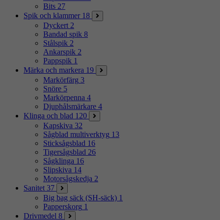
Bits
27
Spik och klammer
18
Dyckert
2
Bandad spik
8
Stålspik
2
Ankarspik
2
Pappspik
1
Märka och markera
19
Markörfärg
3
Snöre
5
Markörpenna
4
Djuphålsmärkare
4
Klinga och blad
120
Kapskiva
32
Sågblad multiverktyg
13
Sticksågsblad
16
Tigersågsblad
26
Sågklinga
16
Slipskiva
14
Motorsågskedja
2
Sanitet
37
Big bag säck (SH-säck)
1
Papperskorg
1
Drivmedel
8