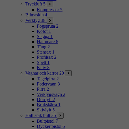
Tryckluft
5
Kompressor
5
Bilmaskin
4
Verktyg
38
Fogspruta
2
Kofot
1
Slägga
1
Hammare
6
Tång
2
Stensax
1
Profilsax
2
Spett
1
Kniv
8
Vagnar och kärror
20
Tegelpirra
2
Fodervagn
3
Pirra
2
Verktygsvagn
2
Dörrlyft
2
Brukskärra
1
Skivlyft
5
Häft spik bult
35
Bultpistol
7
Dyckertpistol
6