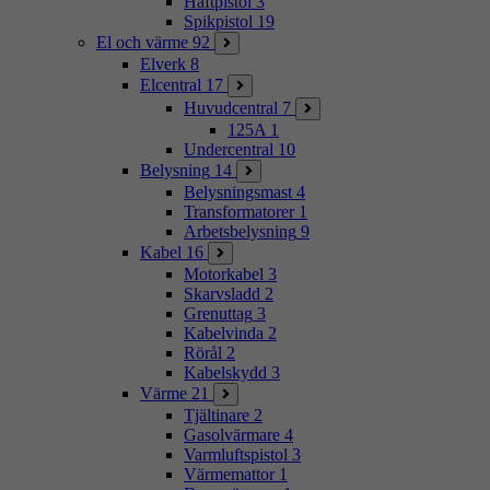
Häftpistol
3
Spikpistol
19
El och värme
92
Elverk
8
Elcentral
17
Huvudcentral
7
125A
1
Undercentral
10
Belysning
14
Belysningsmast
4
Transformatorer
1
Arbetsbelysning
9
Kabel
16
Motorkabel
3
Skarvsladd
2
Grenuttag
3
Kabelvinda
2
Rörål
2
Kabelskydd
3
Värme
21
Tjältinare
2
Gasolvärmare
4
Varmluftspistol
3
Värmemattor
1