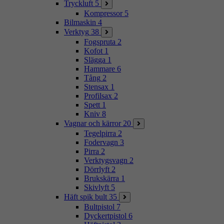
Tryckluft
5
Kompressor
5
Bilmaskin
4
Verktyg
38
Fogspruta
2
Kofot
1
Slägga
1
Hammare
6
Tång
2
Stensax
1
Profilsax
2
Spett
1
Kniv
8
Vagnar och kärror
20
Tegelpirra
2
Fodervagn
3
Pirra
2
Verktygsvagn
2
Dörrlyft
2
Brukskärra
1
Skivlyft
5
Häft spik bult
35
Bultpistol
7
Dyckertpistol
6