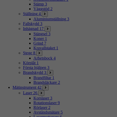
Stämp
3
Väggstöd
2
Ställning
4
Aluminiumställning
3
Fallskydd
3
Inhägnad
17
Stängsel
3
Koner
1
Grind
7
Kravallstaket
1
Stege
8
Arbetsbock
4
Körplåt
1
Första hjälpen
3
Brandskydd
3
Brandfiltar
1
Brandsläckare
2
Mätinstrument
42
Laser
26
Korslaser
3
Rotationslaser
9
Rörlaser
2
Avståndsmätare
5
Lasermottagare
6