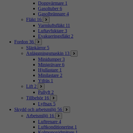
Doppvärmare
1
Gasoltuber
6
Gasolbrännare
4
Fläkt
16
Varmluftsfläkt
11
Luftavfuktare
3
Evakueringsfläkt
2
Fordon
36
Släpkärror
5
Anläggningsmaskin
13
Minidumper
3
Minigrävare
6
Hjullastare
1
Minilastare
2
Ytfräs
1
Lift
2
Pallyft
2
Tillbehör
16
Lyftsax
5
Skydd och arbetsmiljö
56
Arbetsmiljö
16
Luftrenare
4
Luftkonditionering
1
Kolmonoxidmätare
1