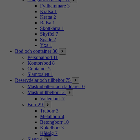
Fyllhammare
3
Krafsa
1
Kratta
2
Räfsa
1
Skottkärra
1
Skyffel
7
Spade
2
Yxa
1
Bod och container
30
Personalbod
11
Kontorsbod
8
Container
5
Slamtoalett
1
Reservdelar och tillbehör
75
Maskinbatteri och laddare
10
Maskintillbehör
12
Vattentank
7
Borr
29
Träborr
3
Metallborr
4
Betongborr
10
Kakelborr
3
Hålsåg
7
Slang
4