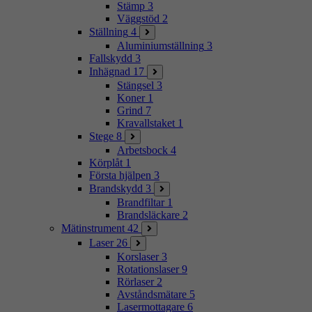
Stämp
3
Väggstöd
2
Ställning
4
Aluminiumställning
3
Fallskydd
3
Inhägnad
17
Stängsel
3
Koner
1
Grind
7
Kravallstaket
1
Stege
8
Arbetsbock
4
Körplåt
1
Första hjälpen
3
Brandskydd
3
Brandfiltar
1
Brandsläckare
2
Mätinstrument
42
Laser
26
Korslaser
3
Rotationslaser
9
Rörlaser
2
Avståndsmätare
5
Lasermottagare
6