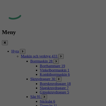
Meny
Stäng
Hyra
Maskin och verktyg
433
Borrmaskin
28
Borrhammare
19
Vinkelborrmaskin
1
Kombiborrmaskin
6
Skruvdragare
30
Borrskruvdragare
18
Slagskruvdragare
7
Gipsskruvdragare
5
Såg
91
Sticksåg
6
Tigersåg
11