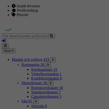
Snabb leverans
Proffsverktyg
Prisvärt
Sök
bland
Logga
tusentals
in
proffsmaskiner
Mina
Meny
Hyra
sidor
Maskin och verktyg
433
Borrmaskin
28
Borrhammare
19
Vinkelborrmaskin
1
Kombiborrmaskin
6
Skruvdragare
30
Borrskruvdragare
18
Slagskruvdragare
7
Gipsskruvdragare
5
Såg
91
Sticksåg
6