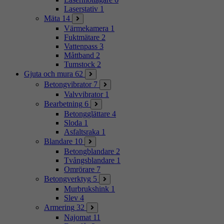
Laserstativ
1
Mäta
14
Värmekamera
1
Fuktmätare
2
Vattenpass
3
Måttband
2
Tumstock
2
Gjuta och mura
62
Betongvibrator
7
Valvvibrator
1
Bearbetning
6
Betongglättare
4
Sloda
1
Asfaltsraka
1
Blandare
10
Betongblandare
2
Tvångsblandare
1
Omrörare
7
Betongverktyg
5
Murbrukshink
1
Slev
4
Armering
32
Najomat
11