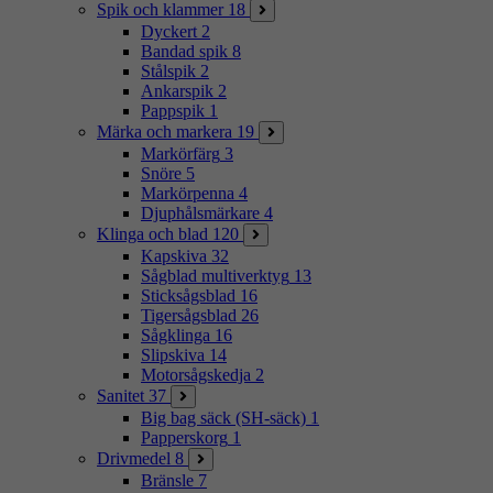
Spik och klammer
18
Dyckert
2
Bandad spik
8
Stålspik
2
Ankarspik
2
Pappspik
1
Märka och markera
19
Markörfärg
3
Snöre
5
Markörpenna
4
Djuphålsmärkare
4
Klinga och blad
120
Kapskiva
32
Sågblad multiverktyg
13
Sticksågsblad
16
Tigersågsblad
26
Sågklinga
16
Slipskiva
14
Motorsågskedja
2
Sanitet
37
Big bag säck (SH-säck)
1
Papperskorg
1
Drivmedel
8
Bränsle
7