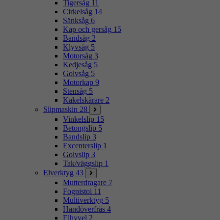
Tigersåg
11
Cirkelsåg
14
Sänksåg
6
Kap och gersåg
15
Bandsåg
2
Klyvsåg
5
Motorsåg
3
Kedjesåg
5
Golvsåg
5
Motorkap
9
Stensåg
5
Kakelskärare
2
Slipmaskin
28
Vinkelslip
15
Betongslip
5
Bandslip
3
Excenterslip
1
Golvslip
3
Tak/väggslip
1
Elverktyg
43
Mutterdragare
7
Fogpistol
11
Multiverktyg
5
Handöverfräs
4
Elhyvel
2