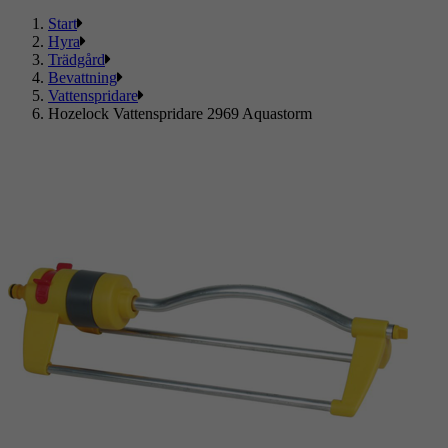
Start
Hyra
Trädgård
Bevattning
Vattenspridare
Hozelock Vattenspridare 2969 Aquastorm