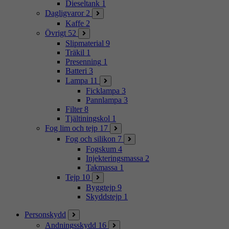
Dieseltank
1
Dagligvaror
2
Kaffe
2
Övrigt
52
Slipmaterial
9
Träkil
1
Presenning
1
Batteri
3
Lampa
11
Ficklampa
3
Pannlampa
3
Filter
8
Tjältiningskol
1
Fog lim och tejp
17
Fog och silikon
7
Fogskum
4
Injekteringsmassa
2
Takmassa
1
Tejp
10
Byggtejp
9
Skyddstejp
1
Personskydd
Andningsskydd
16