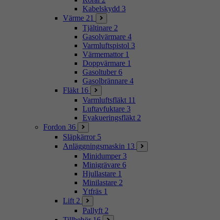
Kabelskydd
3
Värme
21
Tjältinare
2
Gasolvärmare
4
Varmluftspistol
3
Värmemattor
1
Doppvärmare
1
Gasoltuber
6
Gasolbrännare
4
Fläkt
16
Varmluftsfläkt
11
Luftavfuktare
3
Evakueringsfläkt
2
Fordon
36
Släpkärror
5
Anläggningsmaskin
13
Minidumper
3
Minigrävare
6
Hjullastare
1
Minilastare
2
Ytfräs
1
Lift
2
Pallyft
2
Tillbehör
16