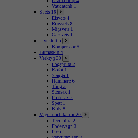
Dränkpump
4
Vattentank
1
Svets
16
Elsvets
4
Rörsvets
8
Migsvets
1
Gassvets
1
Tryckluft
5
Kompressor
5
Bilmaskin
4
Verktyg
38
Fogspruta
2
Kofot
1
Slägga
1
Hammare
6
Tång
2
Stensax
1
Profilsax
2
Spett
1
Kniv
8
Vagnar och kärror
20
Tegelpirra
2
Fodervagn
3
Pirra
2
Verktygsvagn
2