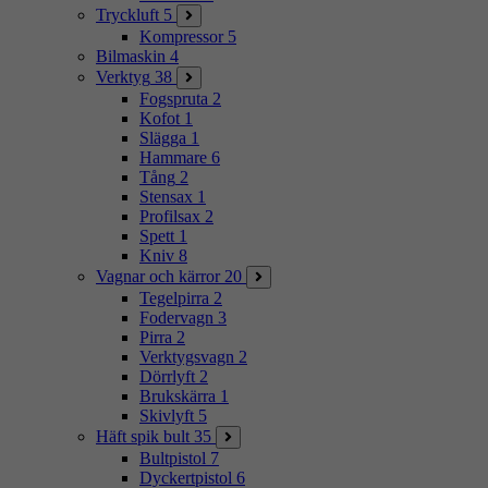
Tryckluft
5
Kompressor
5
Bilmaskin
4
Verktyg
38
Fogspruta
2
Kofot
1
Slägga
1
Hammare
6
Tång
2
Stensax
1
Profilsax
2
Spett
1
Kniv
8
Vagnar och kärror
20
Tegelpirra
2
Fodervagn
3
Pirra
2
Verktygsvagn
2
Dörrlyft
2
Brukskärra
1
Skivlyft
5
Häft spik bult
35
Bultpistol
7
Dyckertpistol
6