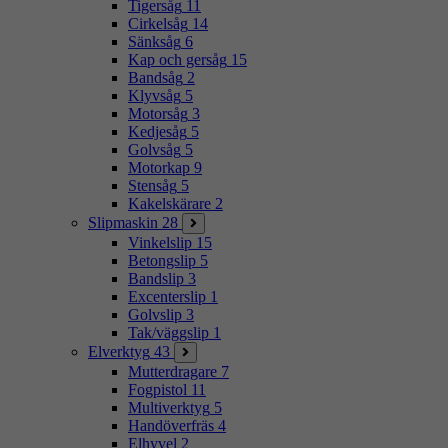
Tigersåg
11
Cirkelsåg
14
Sänksåg
6
Kap och gersåg
15
Bandsåg
2
Klyvsåg
5
Motorsåg
3
Kedjesåg
5
Golvsåg
5
Motorkap
9
Stensåg
5
Kakelskärare
2
Slipmaskin
28
Vinkelslip
15
Betongslip
5
Bandslip
3
Excenterslip
1
Golvslip
3
Tak/väggslip
1
Elverktyg
43
Mutterdragare
7
Fogpistol
11
Multiverktyg
5
Handöverfräs
4
Elhyvel
2