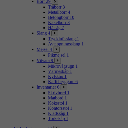
Borr
29
Träborr
3
Metallborr
4
Betongborr
10
Kakelborr
3
Hålsåg
7
Slang
4
Tryckluftsslang
1
Avtappningsslang
1
Mejsel
4
Pikmejsel
1
Vitvara
9
Mikrovågsugn
1
Värmeskåp
1
Kylskåp
1
Kaffebryggare
6
Inventarier
6
Skrivbord
1
Matbord
1
Köksstol
1
Kontorsstol
1
Klädskåp
1
Torkskåp
1