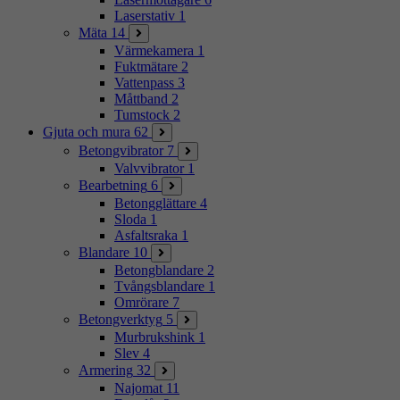
Laserstativ
1
Mäta
14
Värmekamera
1
Fuktmätare
2
Vattenpass
3
Måttband
2
Tumstock
2
Gjuta och mura
62
Betongvibrator
7
Valvvibrator
1
Bearbetning
6
Betongglättare
4
Sloda
1
Asfaltsraka
1
Blandare
10
Betongblandare
2
Tvångsblandare
1
Omrörare
7
Betongverktyg
5
Murbrukshink
1
Slev
4
Armering
32
Najomat
11