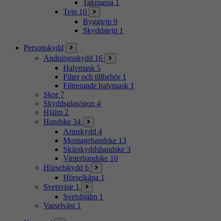
Takmassa
1
Tejp
10
Byggtejp
9
Skyddstejp
1
Personskydd
Andningsskydd
16
Halvmask
5
Filter och tillbehör
1
Filtrerande halvmask
1
Skor
7
Skyddsglasögon
4
Hjälm
2
Handske
34
Armskydd
4
Montagehandske
13
Skärskyddshandske
3
Vinterhandske
10
Hörselskydd
6
Hörselkåpa
1
Svetsvisir
1
Svetshjälm
1
Varselväst
1