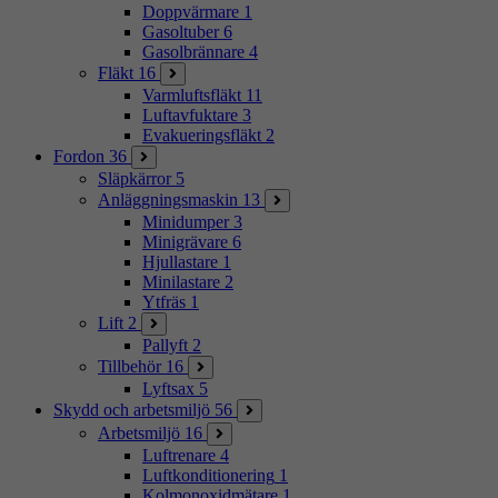
Doppvärmare
1
Gasoltuber
6
Gasolbrännare
4
Fläkt
16
Varmluftsfläkt
11
Luftavfuktare
3
Evakueringsfläkt
2
Fordon
36
Släpkärror
5
Anläggningsmaskin
13
Minidumper
3
Minigrävare
6
Hjullastare
1
Minilastare
2
Ytfräs
1
Lift
2
Pallyft
2
Tillbehör
16
Lyftsax
5
Skydd och arbetsmiljö
56
Arbetsmiljö
16
Luftrenare
4
Luftkonditionering
1
Kolmonoxidmätare
1