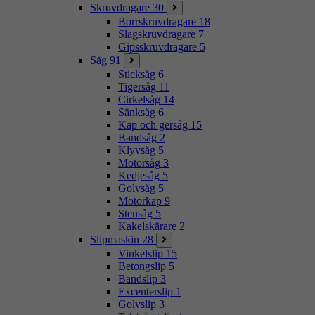
Skruvdragare
30
Borrskruvdragare
18
Slagskruvdragare
7
Gipsskruvdragare
5
Såg
91
Sticksåg
6
Tigersåg
11
Cirkelsåg
14
Sänksåg
6
Kap och gersåg
15
Bandsåg
2
Klyvsåg
5
Motorsåg
3
Kedjesåg
5
Golvsåg
5
Motorkap
9
Stensåg
5
Kakelskärare
2
Slipmaskin
28
Vinkelslip
15
Betongslip
5
Bandslip
3
Excenterslip
1
Golvslip
3