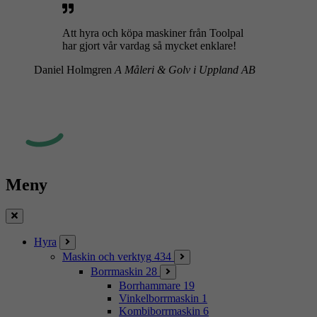
Att hyra och köpa maskiner från Toolpal
har gjort vår vardag så mycket enklare!
Daniel Holmgren
A Måleri & Golv i Uppland AB
Meny
Stäng
Hyra
Maskin och verktyg
434
Borrmaskin
28
Borrhammare
19
Vinkelborrmaskin
1
Kombiborrmaskin
6