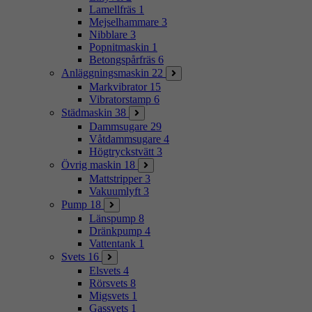
Lamellfräs
1
Mejselhammare
3
Nibblare
3
Popnitmaskin
1
Betongspårfräs
6
Anläggningsmaskin
22
Markvibrator
15
Vibratorstamp
6
Städmaskin
38
Dammsugare
29
Våtdammsugare
4
Högtryckstvätt
3
Övrig maskin
18
Mattstripper
3
Vakuumlyft
3
Pump
18
Länspump
8
Dränkpump
4
Vattentank
1
Svets
16
Elsvets
4
Rörsvets
8
Migsvets
1
Gassvets
1