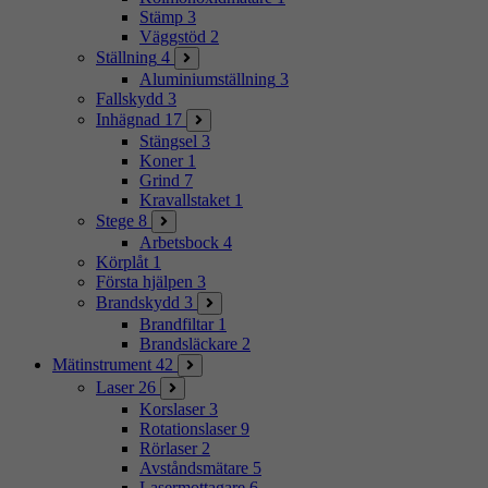
Stämp
3
Väggstöd
2
Ställning
4
Aluminiumställning
3
Fallskydd
3
Inhägnad
17
Stängsel
3
Koner
1
Grind
7
Kravallstaket
1
Stege
8
Arbetsbock
4
Körplåt
1
Första hjälpen
3
Brandskydd
3
Brandfiltar
1
Brandsläckare
2
Mätinstrument
42
Laser
26
Korslaser
3
Rotationslaser
9
Rörlaser
2
Avståndsmätare
5
Lasermottagare
6