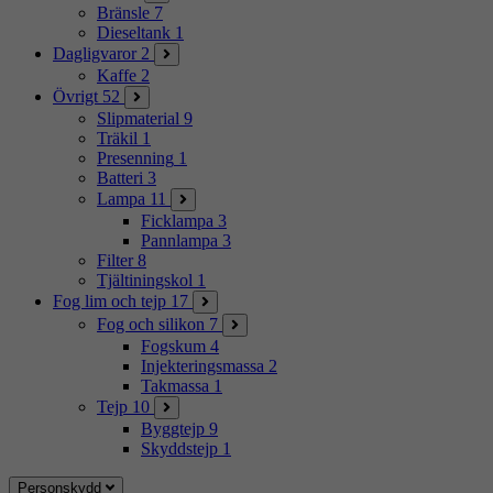
Bränsle
7
Dieseltank
1
Dagligvaror
2
Kaffe
2
Övrigt
52
Slipmaterial
9
Träkil
1
Presenning
1
Batteri
3
Lampa
11
Ficklampa
3
Pannlampa
3
Filter
8
Tjältiningskol
1
Fog lim och tejp
17
Fog och silikon
7
Fogskum
4
Injekteringsmassa
2
Takmassa
1
Tejp
10
Byggtejp
9
Skyddstejp
1
Personskydd