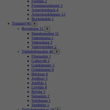
Formlås
2
Formstagspännare
2
Armeringsbock
4
Armeringsklippare
12
Bockmaskin
1
Trädgård
80
Bevattning
21
Slangkoppling
11
Vattenkanna
1
Vattenslang
2
Vattenspridare
2
Trädgårdsmaskin
40
Flismaskin
1
Gallervält
2
Gräsklippare
3
Grästrimmer
8
Häcksax
6
Jordborr
3
Jordfräs
1
Lövblås
8
Röjsåg
3
Såmaskin
2
Snöslunga
1
Stubbfräs
1
Trädgårdsredskap
18