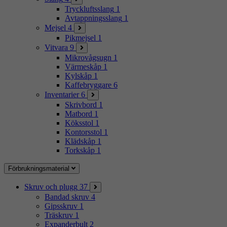
Tryckluftsslang
1
Avtappningsslang
1
Mejsel
4
Pikmejsel
1
Vitvara
9
Mikrovågsugn
1
Värmeskåp
1
Kylskåp
1
Kaffebryggare
6
Inventarier
6
Skrivbord
1
Matbord
1
Köksstol
1
Kontorsstol
1
Klädskåp
1
Torkskåp
1
Förbrukningsmaterial
Skruv och plugg
37
Bandad skruv
4
Gipsskruv
1
Träskruv
1
Expanderbult
2