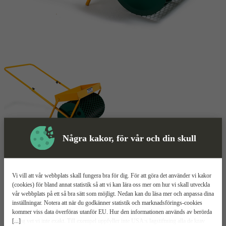
Några kakor, för vår och din skull
Gallervält
Mer information
Vi vill att vår webbplats skall fungera bra för dig. För att göra det använder vi kakor
Hörby Bruk 500
(cookies) för bland annat statistik så att vi kan lära oss mer om hur vi skall utveckla
vår webbplats på ett så bra sätt som möjligt. Nedan kan du läsa mer och anpassa dina
inställningar. Notera att när du godkänner statistik och marknadsförings-cookies
Robust design i pulverlackerat stål
kommer viss data överföras utanför EU. Hur den informationen används av berörda
500 mm bred trumma i sträckmetall
[...]
bolag vet vi inte exakt. Till exempel uppfyller inte USA:s lagstiftning alla de krav
Plattform för extra vikter