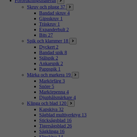
Förbrukningsmaterial
Skruv och plugg
37
Bandad skruv
4
Gipsskruv
1
Träskruv
1
Expanderbult
2
Bits
27
Spik och klammer
18
Dyckert
2
Bandad spik
8
Stålspik
2
Ankarspik
2
Pappspik
1
Märka och markera
19
Markörfärg
3
Snöre
5
Markörpenna
4
Djuphålsmärkare
4
Klinga och blad
120
Kapskiva
32
Sågblad multiverktyg
13
Sticksågsblad
16
Tigersågsblad
26
Sågklinga
16
Slipskiva
14