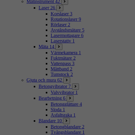
Mätinstrument
42
Laser
26
Korslaser
3
Rotationslaser
9
Rörlaser
2
Avståndsmätare
5
Lasermottagare
6
Laserstativ
1
Mäta
14
Värmekamera
1
Fuktmätare
2
Vattenpass
3
Måttband
2
Tumstock
2
Gjuta och mura
62
Betongvibrator
7
Valvvibrator
1
Bearbetning
6
Betongglättare
4
Sloda
1
Asfaltsraka
1
Blandare
10
Betongblandare
2
Tvångsblandare
1