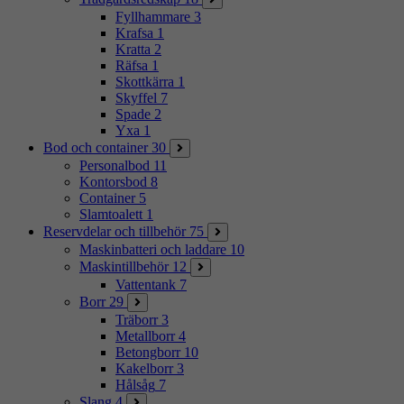
Fyllhammare
3
Krafsa
1
Kratta
2
Räfsa
1
Skottkärra
1
Skyffel
7
Spade
2
Yxa
1
Bod och container
30
Personalbod
11
Kontorsbod
8
Container
5
Slamtoalett
1
Reservdelar och tillbehör
75
Maskinbatteri och laddare
10
Maskintillbehör
12
Vattentank
7
Borr
29
Träborr
3
Metallborr
4
Betongborr
10
Kakelborr
3
Hålsåg
7
Slang
4