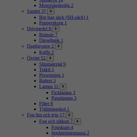
Motorsågskedja
2
Sanitet
37
Big bag säck (SH-säck)
1
Papperskorg
1
Drivmedel
8
Bränsle
7
Dieseltank
1
Dagligvaror
2
Kaffe
2
Övrigt
52
Slipmaterial
9
Träkil
1
Presenning
1
Batteri
3
Lampa
11
Ficklampa
3
Pannlampa
3
Filter
8
Tjältiningskol
1
Fog lim och tejp
17
Fog och silikon
7
Fogskum
4
Injekteringsmassa
2