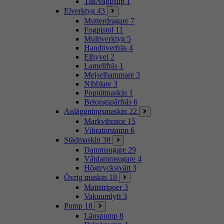
Tak/väggslip
1
Elverktyg
43
Mutterdragare
7
Fogpistol
11
Multiverktyg
5
Handöverfräs
4
Elhyvel
2
Lamellfräs
1
Mejselhammare
3
Nibblare
3
Popnitmaskin
1
Betongspårfräs
6
Anläggningsmaskin
22
Markvibrator
15
Vibratorstamp
6
Städmaskin
38
Dammsugare
29
Våtdammsugare
4
Högtryckstvätt
3
Övrig maskin
18
Mattstripper
3
Vakuumlyft
3
Pump
18
Länspump
8