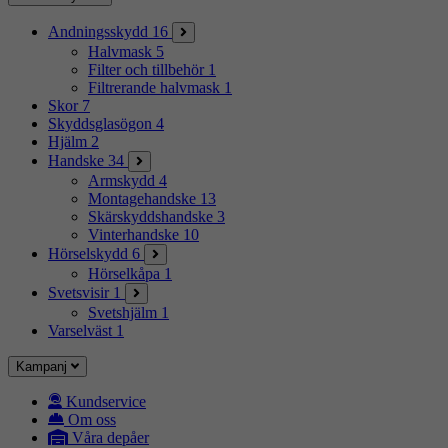
Andningsskydd
16
Halvmask
5
Filter och tillbehör
1
Filtrerande halvmask
1
Skor
7
Skyddsglasögon
4
Hjälm
2
Handske
34
Armskydd
4
Montagehandske
13
Skärskyddshandske
3
Vinterhandske
10
Hörselskydd
6
Hörselkåpa
1
Svetsvisir
1
Svetshjälm
1
Varselväst
1
Kampanj
Kundservice
Om oss
Våra depåer