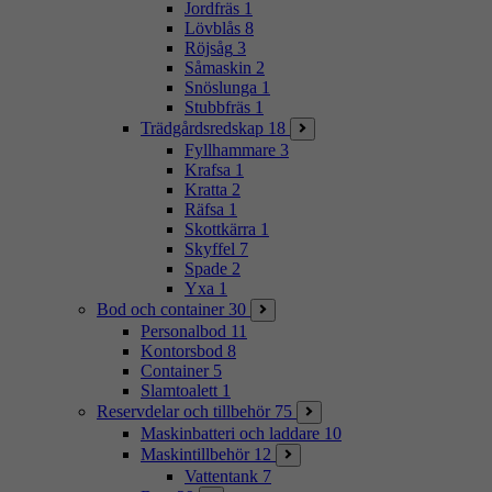
Jordfräs
1
Lövblås
8
Röjsåg
3
Såmaskin
2
Snöslunga
1
Stubbfräs
1
Trädgårdsredskap
18
Fyllhammare
3
Krafsa
1
Kratta
2
Räfsa
1
Skottkärra
1
Skyffel
7
Spade
2
Yxa
1
Bod och container
30
Personalbod
11
Kontorsbod
8
Container
5
Slamtoalett
1
Reservdelar och tillbehör
75
Maskinbatteri och laddare
10
Maskintillbehör
12
Vattentank
7