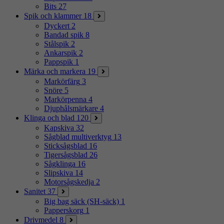
Bits
27
Spik och klammer
18
Dyckert
2
Bandad spik
8
Stålspik
2
Ankarspik
2
Pappspik
1
Märka och markera
19
Markörfärg
3
Snöre
5
Markörpenna
4
Djuphålsmärkare
4
Klinga och blad
120
Kapskiva
32
Sågblad multiverktyg
13
Sticksågsblad
16
Tigersågsblad
26
Sågklinga
16
Slipskiva
14
Motorsågskedja
2
Sanitet
37
Big bag säck (SH-säck)
1
Papperskorg
1
Drivmedel
8