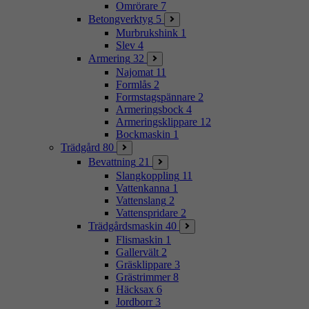
Omrörare
7
Betongverktyg
5
Murbrukshink
1
Slev
4
Armering
32
Najomat
11
Formlås
2
Formstagspännare
2
Armeringsbock
4
Armeringsklippare
12
Bockmaskin
1
Trädgård
80
Bevattning
21
Slangkoppling
11
Vattenkanna
1
Vattenslang
2
Vattenspridare
2
Trädgårdsmaskin
40
Flismaskin
1
Gallervält
2
Gräsklippare
3
Grästrimmer
8
Häcksax
6
Jordborr
3