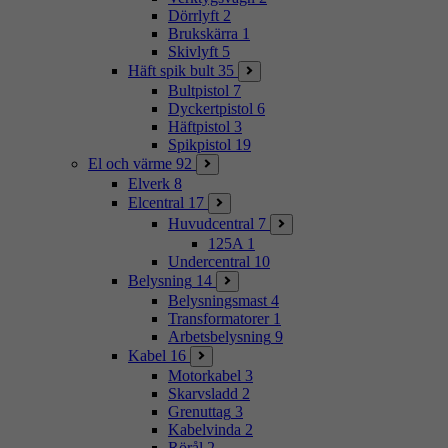
Dörrlyft
2
Brukskärra
1
Skivlyft
5
Häft spik bult
35
Bultpistol
7
Dyckertpistol
6
Häftpistol
3
Spikpistol
19
El och värme
92
Elverk
8
Elcentral
17
Huvudcentral
7
125A
1
Undercentral
10
Belysning
14
Belysningsmast
4
Transformatorer
1
Arbetsbelysning
9
Kabel
16
Motorkabel
3
Skarvsladd
2
Grenuttag
3
Kabelvinda
2
Rörål
2