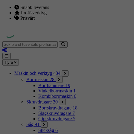
Snabb leverans
Proffsverktyg
Prisvärt
Sök
bland
Logga
tusentals
in
proffsmaskiner
Mina
Meny
Hyra
sidor
Maskin och verktyg
434
Borrmaskin
28
Borrhammare
19
Vinkelborrmaskin
1
Kombiborrmaskin
6
Skruvdragare
30
Borrskruvdragare
18
Slagskruvdragare
7
Gipsskruvdragare
5
Såg
91
Sticksåg
6