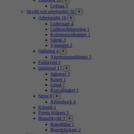
Lyftsax
5
Skydd och arbetsmiljö
56
Arbetsmiljö
16
Luftrenare
4
Luftkonditionering
1
Kolmonoxidmätare
1
Stämp
3
Väggstöd
2
Ställning
4
Aluminiumställning
3
Fallskydd
3
Inhägnad
17
Stängsel
3
Koner
1
Grind
7
Kravallstaket
1
Stege
8
Arbetsbock
4
Körplåt
1
Första hjälpen
3
Brandskydd
3
Brandfiltar
1
Brandsläckare
2