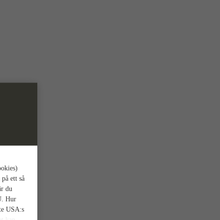
ookies)
 på ett så
är du
U. Hur
nte USA:s
et kan