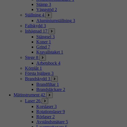
Stämp
3
Väggstöd
2
Ställning
4
Aluminiumställning
3
Fallskydd
3
Inhägnad
17
Stängsel
3
Koner
1
Grind
7
Kravallstaket
1
Stege
8
Arbetsbock
4
Körplåt
1
Första hjälpen
3
Brandskydd
3
Brandfiltar
1
Brandsläckare
2
Mätinstrument
42
Laser
26
Korslaser
3
Rotationslaser
9
Rörlaser
2
Avståndsmätare
5
Lasermottagare
6