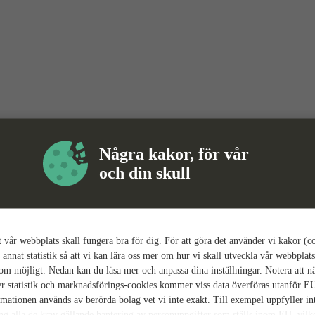
Några kakor, för vår
och din skull
tt vår webbplats skall fungera bra för dig. För att göra det använder vi kakor (c
 annat statistik så att vi kan lära oss mer om hur vi skall utveckla vår webbplats
som möjligt. Nedan kan du läsa mer och anpassa dina inställningar. Notera att n
r statistik och marknadsförings-cookies kommer viss data överföras utanför E
rmationen används av berörda bolag vet vi inte exakt. Till exempel uppfyller i
ing alla de krav gällande hantering av personuppgifter som ställs inom EU, vilk