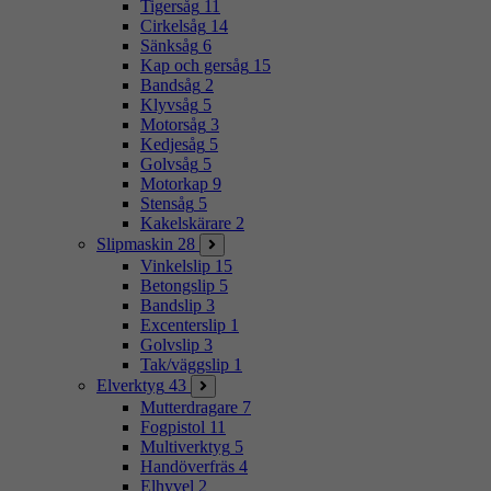
Tigersåg
11
Cirkelsåg
14
Sänksåg
6
Kap och gersåg
15
Bandsåg
2
Klyvsåg
5
Motorsåg
3
Kedjesåg
5
Golvsåg
5
Motorkap
9
Stensåg
5
Kakelskärare
2
Slipmaskin
28
Vinkelslip
15
Betongslip
5
Bandslip
3
Excenterslip
1
Golvslip
3
Tak/väggslip
1
Elverktyg
43
Mutterdragare
7
Fogpistol
11
Multiverktyg
5
Handöverfräs
4
Elhyvel
2