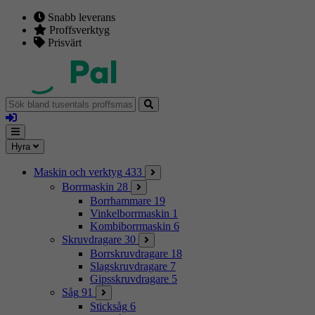
Snabb leverans
Proffsverktyg
Prisvärt
Sök
bland
Logga
tusentals
in
proffsmaskiner
Mina
Meny
Hyra
sidor
Maskin och verktyg
433
Borrmaskin
28
Borrhammare
19
Vinkelborrmaskin
1
Kombiborrmaskin
6
Skruvdragare
30
Borrskruvdragare
18
Slagskruvdragare
7
Gipsskruvdragare
5
Såg
91
Sticksåg
6