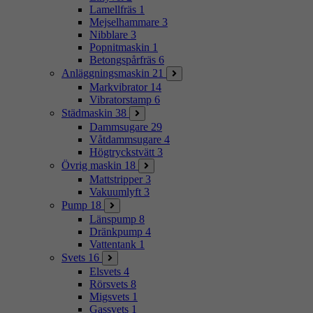
Lamellfräs
1
Mejselhammare
3
Nibblare
3
Popnitmaskin
1
Betongspårfräs
6
Anläggningsmaskin
21
Markvibrator
14
Vibratorstamp
6
Städmaskin
38
Dammsugare
29
Våtdammsugare
4
Högtryckstvätt
3
Övrig maskin
18
Mattstripper
3
Vakuumlyft
3
Pump
18
Länspump
8
Dränkpump
4
Vattentank
1
Svets
16
Elsvets
4
Rörsvets
8
Migsvets
1
Gassvets
1