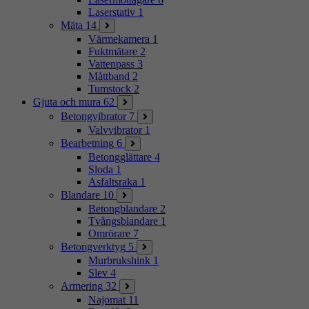
Laserstativ
1
Mäta
14
Värmekamera
1
Fuktmätare
2
Vattenpass
3
Måttband
2
Tumstock
2
Gjuta och mura
62
Betongvibrator
7
Valvvibrator
1
Bearbetning
6
Betongglättare
4
Sloda
1
Asfaltsraka
1
Blandare
10
Betongblandare
2
Tvångsblandare
1
Omrörare
7
Betongverktyg
5
Murbrukshink
1
Slev
4
Armering
32
Najomat
11