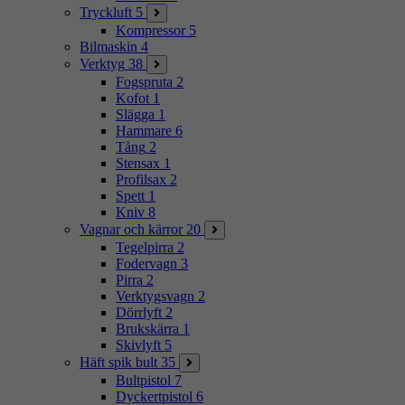
Tryckluft
5
Kompressor
5
Bilmaskin
4
Verktyg
38
Fogspruta
2
Kofot
1
Slägga
1
Hammare
6
Tång
2
Stensax
1
Profilsax
2
Spett
1
Kniv
8
Vagnar och kärror
20
Tegelpirra
2
Fodervagn
3
Pirra
2
Verktygsvagn
2
Dörrlyft
2
Brukskärra
1
Skivlyft
5
Häft spik bult
35
Bultpistol
7
Dyckertpistol
6