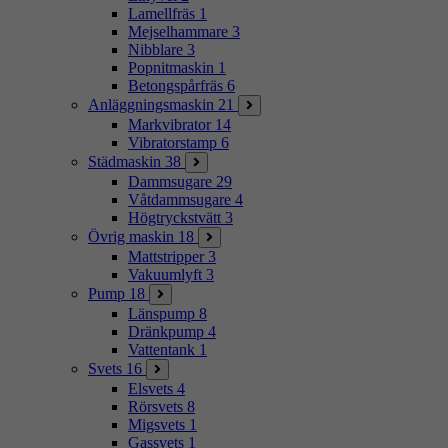
Lamellfräs
1
Mejselhammare
3
Nibblare
3
Popnitmaskin
1
Betongspårfräs
6
Anläggningsmaskin
21
Markvibrator
14
Vibratorstamp
6
Städmaskin
38
Dammsugare
29
Våtdammsugare
4
Högtryckstvätt
3
Övrig maskin
18
Mattstripper
3
Vakuumlyft
3
Pump
18
Länspump
8
Dränkpump
4
Vattentank
1
Svets
16
Elsvets
4
Rörsvets
8
Migsvets
1
Gassvets
1