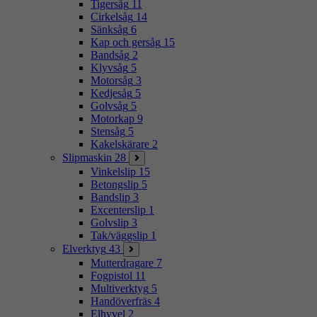
Tigersåg
11
Cirkelsåg
14
Sänksåg
6
Kap och gersåg
15
Bandsåg
2
Klyvsåg
5
Motorsåg
3
Kedjesåg
5
Golvsåg
5
Motorkap
9
Stensåg
5
Kakelskärare
2
Slipmaskin
28
Vinkelslip
15
Betongslip
5
Bandslip
3
Excenterslip
1
Golvslip
3
Tak/väggslip
1
Elverktyg
43
Mutterdragare
7
Fogpistol
11
Multiverktyg
5
Handöverfräs
4
Elhyvel
2