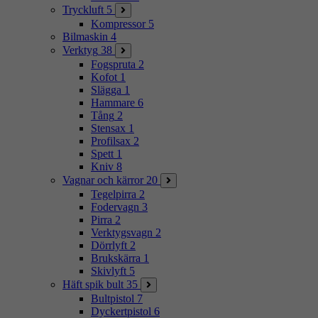
Tryckluft
5
Kompressor
5
Bilmaskin
4
Verktyg
38
Fogspruta
2
Kofot
1
Slägga
1
Hammare
6
Tång
2
Stensax
1
Profilsax
2
Spett
1
Kniv
8
Vagnar och kärror
20
Tegelpirra
2
Fodervagn
3
Pirra
2
Verktygsvagn
2
Dörrlyft
2
Brukskärra
1
Skivlyft
5
Häft spik bult
35
Bultpistol
7
Dyckertpistol
6