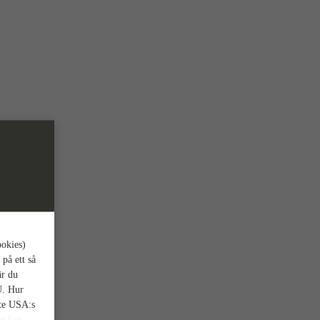
ookies)
 på ett så
är du
U. Hur
nte USA:s
et kan