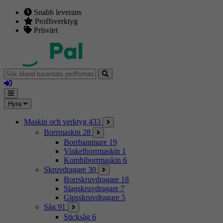
Snabb leverans
Proffsverktyg
Prisvärt
Sök
bland
Logga
tusentals
in
proffsmaskiner
Mina
Meny
Hyra
sidor
Maskin och verktyg
433
Borrmaskin
28
Borrhammare
19
Vinkelborrmaskin
1
Kombiborrmaskin
6
Skruvdragare
30
Borrskruvdragare
18
Slagskruvdragare
7
Gipsskruvdragare
5
Såg
91
Sticksåg
6