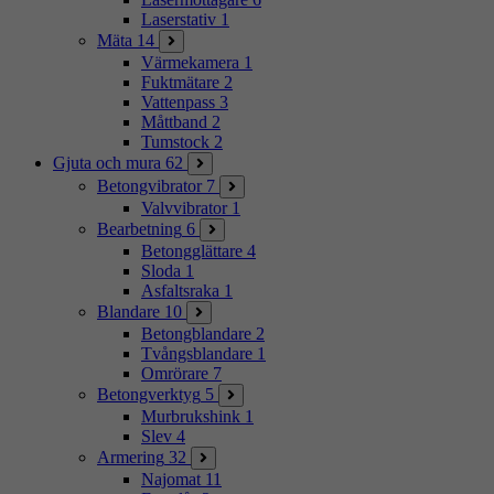
Laserstativ
1
Mäta
14
Värmekamera
1
Fuktmätare
2
Vattenpass
3
Måttband
2
Tumstock
2
Gjuta och mura
62
Betongvibrator
7
Valvvibrator
1
Bearbetning
6
Betongglättare
4
Sloda
1
Asfaltsraka
1
Blandare
10
Betongblandare
2
Tvångsblandare
1
Omrörare
7
Betongverktyg
5
Murbrukshink
1
Slev
4
Armering
32
Najomat
11