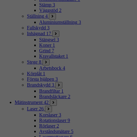
Stämp
3
Väggstöd
2
Ställning
4
Aluminiumställning
3
Fallskydd
3
Inhägnad
17
Stängsel
3
Koner
1
Grind
7
Kravallstaket
1
Stege
8
Arbetsbock
4
Körplåt
1
Första hjälpen
3
Brandskydd
3
Brandfiltar
1
Brandsläckare
2
Mätinstrument
42
Laser
26
Korslaser
3
Rotationslaser
9
Rörlaser
2
Avståndsmätare
5
Lasermottagare
6