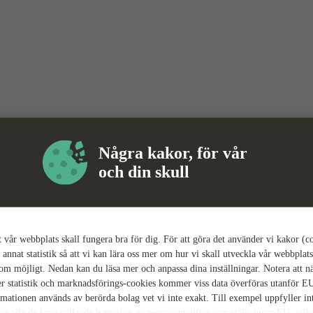
Några kakor, för vår
och din skull
tt vår webbplats skall fungera bra för dig. För att göra det använder vi kakor (c
 annat statistik så att vi kan lära oss mer om hur vi skall utveckla vår webbplats
som möjligt. Nedan kan du läsa mer och anpassa dina inställningar. Notera att n
r statistik och marknadsförings-cookies kommer viss data överföras utanför E
rmationen används av berörda bolag vet vi inte exakt. Till exempel uppfyller i
ing alla de krav gällande hantering av personuppgifter som ställs inom EU, vilk