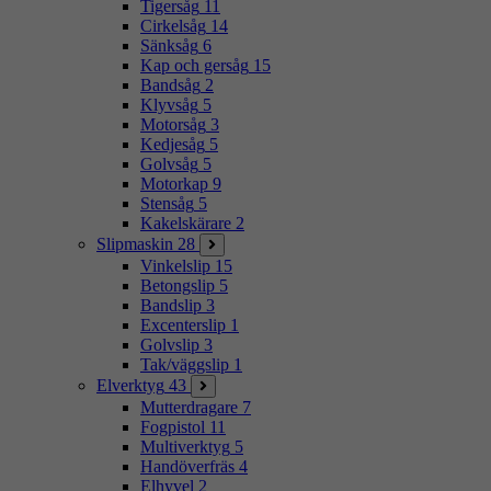
Tigersåg
11
Cirkelsåg
14
Sänksåg
6
Kap och gersåg
15
Bandsåg
2
Klyvsåg
5
Motorsåg
3
Kedjesåg
5
Golvsåg
5
Motorkap
9
Stensåg
5
Kakelskärare
2
Slipmaskin
28
Vinkelslip
15
Betongslip
5
Bandslip
3
Excenterslip
1
Golvslip
3
Tak/väggslip
1
Elverktyg
43
Mutterdragare
7
Fogpistol
11
Multiverktyg
5
Handöverfräs
4
Elhyvel
2