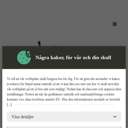
Några kakor, för vår och din skull
Vi vill att vår webbplats skall fungera bra för dig. För att göra det använder vi kakor
(cookies) för bland annat statistik så att vi kan lära oss mer om hur vi skall utveckla
Grästrimmer
Mer information
vår webbplats på ett så bra sätt som möjligt. Nedan kan du läsa mer och anpassa dina
inställningar. Notera att när du godkänner statistik och marknadsförings-cookies
kommer viss data överföras utanför EU. Hur den informationen används av berörda
Hitachi CG 27EJ
[...]
bolag vet vi inte exakt. Till exempel uppfyller inte USA:s lagstiftning alla de krav
gällande hantering av personuppgifter som ställs inom EU, vilket kan innebära vissa
risker för dina personuppgifter. De berörda bolagen måste lämna över uppgifter till
Relaterade
Visa detaljer
Mer information
Teknisk spec
Upp
brottsbekämpande myndigheter i USA om de får en sådan begäran. Det kan dock
Produkter
vara svårt eller omöjligt för dig att hävda dina rättigheter, t.ex. rätten till radering,