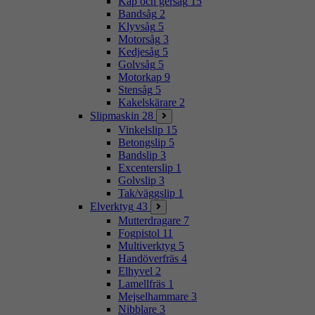
Kap och gersåg
15
Bandsåg
2
Klyvsåg
5
Motorsåg
3
Kedjesåg
5
Golvsåg
5
Motorkap
9
Stensåg
5
Kakelskärare
2
Slipmaskin
28
Vinkelslip
15
Betongslip
5
Bandslip
3
Excenterslip
1
Golvslip
3
Tak/väggslip
1
Elverktyg
43
Mutterdragare
7
Fogpistol
11
Multiverktyg
5
Handöverfräs
4
Elhyvel
2
Lamellfräs
1
Mejselhammare
3
Nibblare
3