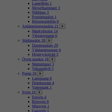
Lamellfräs
1
Mejselhammare
3
Nibblare
3
Popnitmaskin
1
Betongspårfräs
6
Anläggningsmaskin
21
Markvibrator
14
Vibratorstamp
6
Städmaskin
38
Dammsugare
29
Våtdammsugare
4
Högtryckstvätt
3
Övrig maskin
18
Mattstripper
3
Vakuumlyft
3
Pump
18
Länspump
8
Dränkpump
4
Vattentank
1
Svets
16
Elsvets
4
Rörsvets
8
Migsvets
1
Gassvets
1