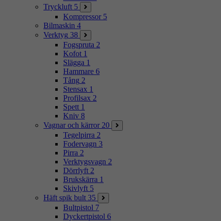
Tryckluft
5
Kompressor
5
Bilmaskin
4
Verktyg
38
Fogspruta
2
Kofot
1
Slägga
1
Hammare
6
Tång
2
Stensax
1
Profilsax
2
Spett
1
Kniv
8
Vagnar och kärror
20
Tegelpirra
2
Fodervagn
3
Pirra
2
Verktygsvagn
2
Dörrlyft
2
Brukskärra
1
Skivlyft
5
Häft spik bult
35
Bultpistol
7
Dyckertpistol
6