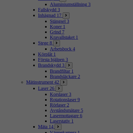
Aluminiumställning
3
Fallskydd
3
Inhägnad
17
Stängsel
3
Koner
1
Grind
7
Kravallstaket
1
Stege
8
Arbetsbock
4
Körplåt
1
Första hjälpen
3
Brandskydd
3
Brandfiltar
1
Brandsläckare
2
Mätinstrument
42
Laser
26
Korslaser
3
Rotationslaser
9
Rörlaser
2
Avståndsmätare
5
Lasermottagare
6
Laserstativ
1
Mäta
14
Värmekamera
1