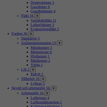
Doppvärmare
1
Gasoltuber
6
Gasolbrännare
4
Fläkt
16
Varmluftsfläkt
11
Luftavfuktare
3
Evakueringsfläkt
2
Fordon
36
Släpkärror
5
Anläggningsmaskin
13
Minidumper
3
Minigrävare
6
Hjullastare
1
Minilastare
2
Ytfräs
1
Lift
2
Pallyft
2
Tillbehör
16
Lyftsax
5
Skydd och arbetsmiljö
56
Arbetsmiljö
16
Luftrenare
4
Luftkonditionering
1
Kolmonoxidmätare
1