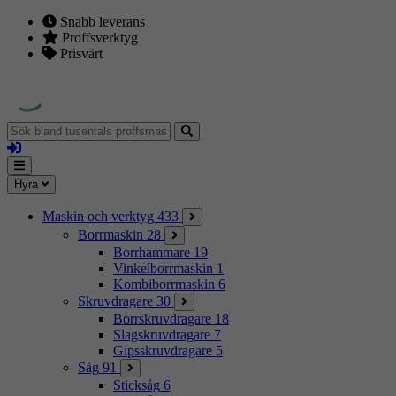
Snabb leverans
Proffsverktyg
Prisvärt
Sök
bland
Logga
tusentals
in
proffsmaskiner
Mina
Meny
Hyra
sidor
Maskin och verktyg
433
Borrmaskin
28
Borrhammare
19
Vinkelborrmaskin
1
Kombiborrmaskin
6
Skruvdragare
30
Borrskruvdragare
18
Slagskruvdragare
7
Gipsskruvdragare
5
Såg
91
Sticksåg
6