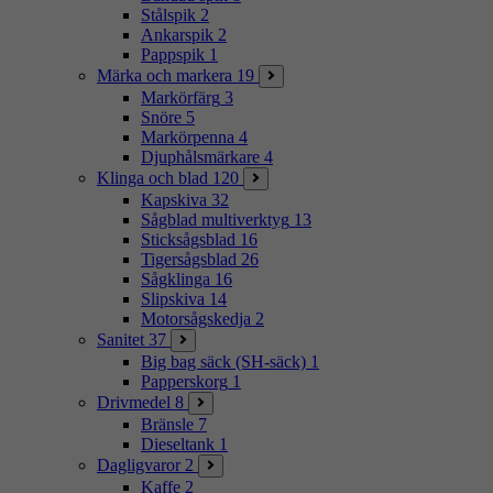
Stålspik
2
Ankarspik
2
Pappspik
1
Märka och markera
19
Markörfärg
3
Snöre
5
Markörpenna
4
Djuphålsmärkare
4
Klinga och blad
120
Kapskiva
32
Sågblad multiverktyg
13
Sticksågsblad
16
Tigersågsblad
26
Sågklinga
16
Slipskiva
14
Motorsågskedja
2
Sanitet
37
Big bag säck (SH-säck)
1
Papperskorg
1
Drivmedel
8
Bränsle
7
Dieseltank
1
Dagligvaror
2
Kaffe
2