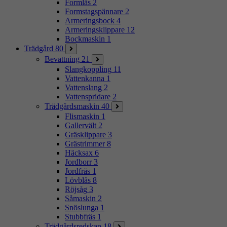
Formlås
2
Formstagspännare
2
Armeringsbock
4
Armeringsklippare
12
Bockmaskin
1
Trädgård
80
Bevattning
21
Slangkoppling
11
Vattenkanna
1
Vattenslang
2
Vattenspridare
2
Trädgårdsmaskin
40
Flismaskin
1
Gallervält
2
Gräsklippare
3
Grästrimmer
8
Häcksax
6
Jordborr
3
Jordfräs
1
Lövblås
8
Röjsåg
3
Såmaskin
2
Snöslunga
1
Stubbfräs
1
Trädgårdsredskap
18