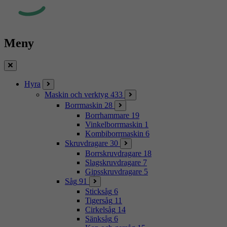
Meny
Stäng
Hyra
Maskin och verktyg
433
Borrmaskin
28
Borrhammare
19
Vinkelborrmaskin
1
Kombiborrmaskin
6
Skruvdragare
30
Borrskruvdragare
18
Slagskruvdragare
7
Gipsskruvdragare
5
Såg
91
Sticksåg
6
Tigersåg
11
Cirkelsåg
14
Sänksåg
6