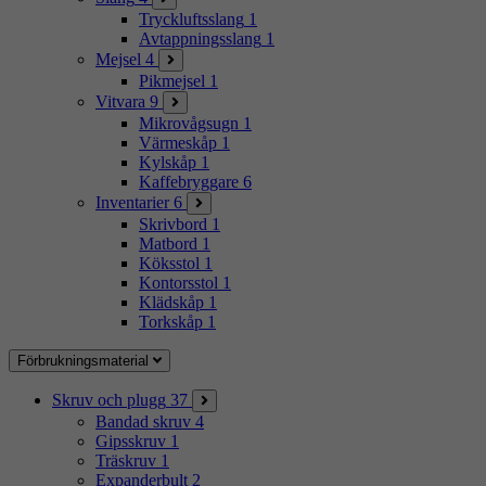
Tryckluftsslang
1
Avtappningsslang
1
Mejsel
4
Pikmejsel
1
Vitvara
9
Mikrovågsugn
1
Värmeskåp
1
Kylskåp
1
Kaffebryggare
6
Inventarier
6
Skrivbord
1
Matbord
1
Köksstol
1
Kontorsstol
1
Klädskåp
1
Torkskåp
1
Förbrukningsmaterial
Skruv och plugg
37
Bandad skruv
4
Gipsskruv
1
Träskruv
1
Expanderbult
2