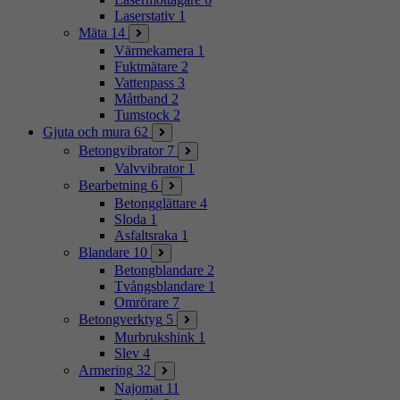
Laserstativ
1
Mäta
14
Värmekamera
1
Fuktmätare
2
Vattenpass
3
Måttband
2
Tumstock
2
Gjuta och mura
62
Betongvibrator
7
Valvvibrator
1
Bearbetning
6
Betongglättare
4
Sloda
1
Asfaltsraka
1
Blandare
10
Betongblandare
2
Tvångsblandare
1
Omrörare
7
Betongverktyg
5
Murbrukshink
1
Slev
4
Armering
32
Najomat
11