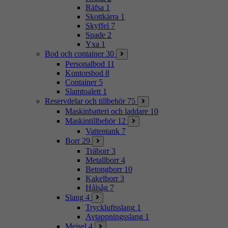
Räfsa
1
Skottkärra
1
Skyffel
7
Spade
2
Yxa
1
Bod och container
30
Personalbod
11
Kontorsbod
8
Container
5
Slamtoalett
1
Reservdelar och tillbehör
75
Maskinbatteri och laddare
10
Maskintillbehör
12
Vattentank
7
Borr
29
Träborr
3
Metallborr
4
Betongborr
10
Kakelborr
3
Hålsåg
7
Slang
4
Tryckluftsslang
1
Avtappningsslang
1
Mejsel
4