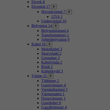
Elverk
8
Elcentral
17
Huvudcentral
7
125A
1
Undercentral
10
Belysning
14
Belysningsmast
4
Transformatorer
1
Arbetsbelysning
9
Kabel
16
Motorkabel
3
Skarvsladd
2
Grenuttag
3
Kabelvinda
2
Rörål
2
Kabelskydd
3
Värme
21
Tjältinare
2
Gasolvärmare
4
Varmluftspistol
3
Värmemattor
1
Doppvärmare
1
Gasoltuber
6
Gasolbrännare
4