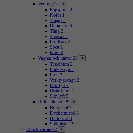
Verktyg
38
Fogspruta
2
Kofot
1
Slägga
1
Hammare
6
Tång
2
Stensax
1
Profilsax
2
Spett
1
Kniv
8
Vagnar och kärror
20
Tegelpirra
2
Fodervagn
3
Pirra
2
Verktygsvagn
2
Dörrlyft
2
Brukskärra
1
Skivlyft
5
Häft spik bult
35
Bultpistol
7
Dyckertpistol
6
Häftpistol
3
Spikpistol
19
El och värme
92