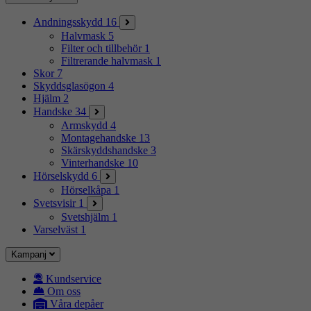
Andningsskydd
16
Halvmask
5
Filter och tillbehör
1
Filtrerande halvmask
1
Skor
7
Skyddsglasögon
4
Hjälm
2
Handske
34
Armskydd
4
Montagehandske
13
Skärskyddshandske
3
Vinterhandske
10
Hörselskydd
6
Hörselkåpa
1
Svetsvisir
1
Svetshjälm
1
Varselväst
1
Kampanj
Kundservice
Om oss
Våra depåer