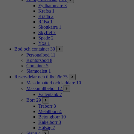
Fyllhammare
3
Krafsa
1
Kratta
2
Räfsa
1
Skottkärra
1
Skyffel
7
Spade
2
Yxa
1
Bod och container
30
Personalbod
11
Kontorsbod
8
Container
5
Slamtoalett
1
Reservdelar och tillbehör
75
Maskinbatteri och laddare
10
Maskintillbehör
12
Vattentank
7
Borr
29
Träborr
3
Metallborr
4
Betongborr
10
Kakelborr
3
Hålsåg
7
Slang
4