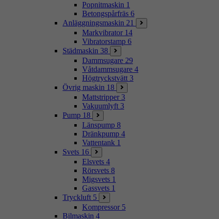
Popnitmaskin
1
Betongspårfräs
6
Anläggningsmaskin
21
Markvibrator
14
Vibratorstamp
6
Städmaskin
38
Dammsugare
29
Våtdammsugare
4
Högtryckstvätt
3
Övrig maskin
18
Mattstripper
3
Vakuumlyft
3
Pump
18
Länspump
8
Dränkpump
4
Vattentank
1
Svets
16
Elsvets
4
Rörsvets
8
Migsvets
1
Gassvets
1
Tryckluft
5
Kompressor
5
Bilmaskin
4