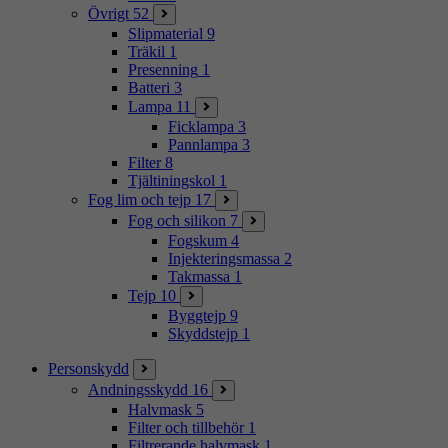
Övrigt
52
Slipmaterial
9
Träkil
1
Presenning
1
Batteri
3
Lampa
11
Ficklampa
3
Pannlampa
3
Filter
8
Tjältiningskol
1
Fog lim och tejp
17
Fog och silikon
7
Fogskum
4
Injekteringsmassa
2
Takmassa
1
Tejp
10
Byggtejp
9
Skyddstejp
1
Personskydd
Andningsskydd
16
Halvmask
5
Filter och tillbehör
1
Filtrerande halvmask
1