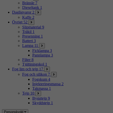
Bränsle
7
Dieseltank
1
Dagligvaror
2
Kaffe
2
Övrigt
52
Slipmaterial
9
Träkil
1
Presenning
1
Batteri
3
Lampa
11
Ficklampa
3
Pannlampa
3
Filter
8
Tjältiningskol
1
Fog lim och tejp
17
Fog och silikon
7
Fogskum
4
Injekteringsmassa
2
Takmassa
1
Tejp
10
Byggtejp
9
Skyddstejp
1
Personskydd