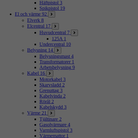
Häftpistol
3
Spikpistol
19
El och värme
92
Elverk
8
Elcentral
17
Huvudcentral
7
125A
1
Undercentral
10
Belysning
14
Belysningsmast
4
Transformatorer
1
Arbetsbelysning
9
Kabel
16
Motorkabel
3
Skarvsladd
2
Grenuttag
3
Kabelvinda
2
Rörål
2
Kabelskydd
3
Värme
21
Tjältinare
2
Gasolvärmare
4
Varmluftspistol
3
Värmemattor
1