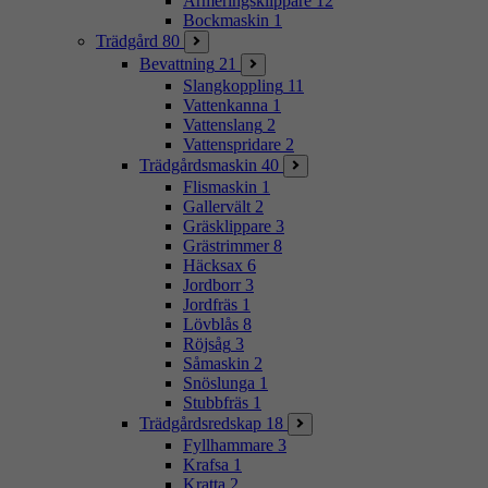
Armeringsklippare
12
Bockmaskin
1
Trädgård
80
Bevattning
21
Slangkoppling
11
Vattenkanna
1
Vattenslang
2
Vattenspridare
2
Trädgårdsmaskin
40
Flismaskin
1
Gallervält
2
Gräsklippare
3
Grästrimmer
8
Häcksax
6
Jordborr
3
Jordfräs
1
Lövblås
8
Röjsåg
3
Såmaskin
2
Snöslunga
1
Stubbfräs
1
Trädgårdsredskap
18
Fyllhammare
3
Krafsa
1
Kratta
2