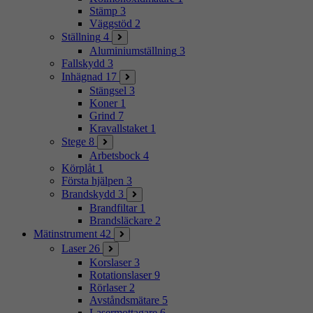
Stämp
3
Väggstöd
2
Ställning
4
Aluminiumställning
3
Fallskydd
3
Inhägnad
17
Stängsel
3
Koner
1
Grind
7
Kravallstaket
1
Stege
8
Arbetsbock
4
Körplåt
1
Första hjälpen
3
Brandskydd
3
Brandfiltar
1
Brandsläckare
2
Mätinstrument
42
Laser
26
Korslaser
3
Rotationslaser
9
Rörlaser
2
Avståndsmätare
5
Lasermottagare
6