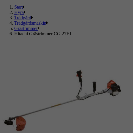
Start
Hyra
Trädgård
Trädgårdsmaskin
Grästrimmer
Hitachi Grästrimmer CG 27EJ