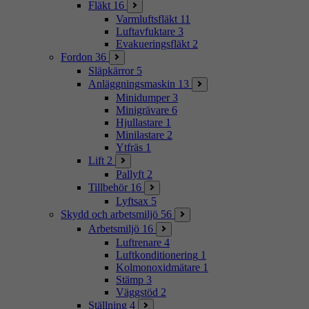
Fläkt
16
Varmluftsfläkt
11
Luftavfuktare
3
Evakueringsfläkt
2
Fordon
36
Släpkärror
5
Anläggningsmaskin
13
Minidumper
3
Minigrävare
6
Hjullastare
1
Minilastare
2
Ytfräs
1
Lift
2
Pallyft
2
Tillbehör
16
Lyftsax
5
Skydd och arbetsmiljö
56
Arbetsmiljö
16
Luftrenare
4
Luftkonditionering
1
Kolmonoxidmätare
1
Stämp
3
Väggstöd
2
Ställning
4