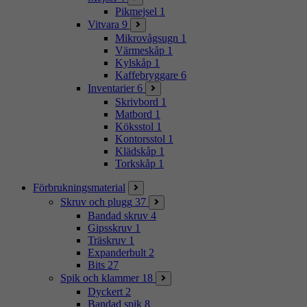
Pikmejsel
1
Vitvara
9
Mikrovågsugn
1
Värmeskåp
1
Kylskåp
1
Kaffebryggare
6
Inventarier
6
Skrivbord
1
Matbord
1
Köksstol
1
Kontorsstol
1
Klädskåp
1
Torkskåp
1
Förbrukningsmaterial
Skruv och plugg
37
Bandad skruv
4
Gipsskruv
1
Träskruv
1
Expanderbult
2
Bits
27
Spik och klammer
18
Dyckert
2
Bandad spik
8