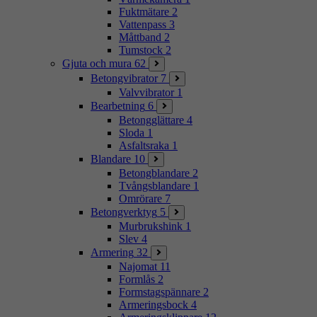
Fuktmätare
2
Vattenpass
3
Måttband
2
Tumstock
2
Gjuta och mura
62
Betongvibrator
7
Valvvibrator
1
Bearbetning
6
Betongglättare
4
Sloda
1
Asfaltsraka
1
Blandare
10
Betongblandare
2
Tvångsblandare
1
Omrörare
7
Betongverktyg
5
Murbrukshink
1
Slev
4
Armering
32
Najomat
11
Formlås
2
Formstagspännare
2
Armeringsbock
4