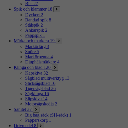
Bits
27
Spik och klammer
18
Dyckert
2
Bandad spik
8
Stålspik
2
Ankarspik
2
Pappspik
1
Märka och markera
19
Markörfärg
3
Snöre
5
Markörpenna
4
Djuphålsmärkare
4
Klinga och blad
120
Kapskiva
32
Sågblad multiverktyg
13
Sticksågsblad
16
Tigersågsblad
26
Sågklinga
16
Slipskiva
14
Motorsågskedja
2
Sanitet
37
Big bag säck (SH-säck)
1
Papperskorg
1
Drivmedel
8