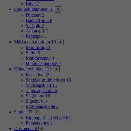
Bits
27
Spik och klammer
18
Dyckert
2
Bandad spik
8
Stålspik
2
Ankarspik
2
Pappspik
1
Märka och markera
19
Markörfärg
3
Snöre
5
Markörpenna
4
Djuphålsmärkare
4
Klinga och blad
120
Kapskiva
32
Sågblad multiverktyg
13
Sticksågsblad
16
Tigersågsblad
26
Sågklinga
16
Slipskiva
14
Motorsågskedja
2
Sanitet
37
Big bag säck (SH-säck)
1
Papperskorg
1
Drivmedel
8