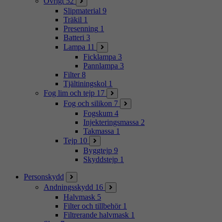
Övrigt
52
Slipmaterial
9
Träkil
1
Presenning
1
Batteri
3
Lampa
11
Ficklampa
3
Pannlampa
3
Filter
8
Tjältiningskol
1
Fog lim och tejp
17
Fog och silikon
7
Fogskum
4
Injekteringsmassa
2
Takmassa
1
Tejp
10
Byggtejp
9
Skyddstejp
1
Personskydd
Andningsskydd
16
Halvmask
5
Filter och tillbehör
1
Filtrerande halvmask
1