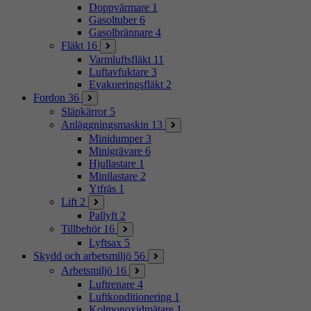
Doppvärmare
1
Gasoltuber
6
Gasolbrännare
4
Fläkt
16
Varmluftsfläkt
11
Luftavfuktare
3
Evakueringsfläkt
2
Fordon
36
Släpkärror
5
Anläggningsmaskin
13
Minidumper
3
Minigrävare
6
Hjullastare
1
Minilastare
2
Ytfräs
1
Lift
2
Pallyft
2
Tillbehör
16
Lyftsax
5
Skydd och arbetsmiljö
56
Arbetsmiljö
16
Luftrenare
4
Luftkonditionering
1
Kolmonoxidmätare
1