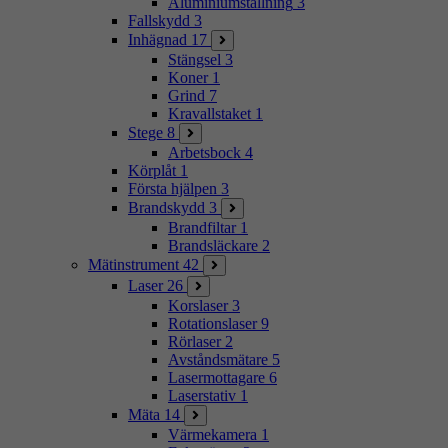
Aluminiumställning
3
Fallskydd
3
Inhägnad
17
Stängsel
3
Koner
1
Grind
7
Kravallstaket
1
Stege
8
Arbetsbock
4
Körplåt
1
Första hjälpen
3
Brandskydd
3
Brandfiltar
1
Brandsläckare
2
Mätinstrument
42
Laser
26
Korslaser
3
Rotationslaser
9
Rörlaser
2
Avståndsmätare
5
Lasermottagare
6
Laserstativ
1
Mäta
14
Värmekamera
1