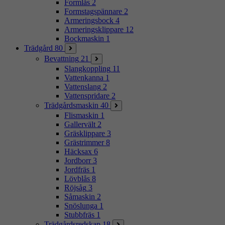
Formlås
2
Formstagspännare
2
Armeringsbock
4
Armeringsklippare
12
Bockmaskin
1
Trädgård
80
Bevattning
21
Slangkoppling
11
Vattenkanna
1
Vattenslang
2
Vattenspridare
2
Trädgårdsmaskin
40
Flismaskin
1
Gallervält
2
Gräsklippare
3
Grästrimmer
8
Häcksax
6
Jordborr
3
Jordfräs
1
Lövblås
8
Röjsåg
3
Såmaskin
2
Snöslunga
1
Stubbfräs
1
Trädgårdsredskap
18