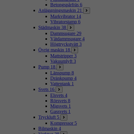
Betongspårfräs
6
Anläggningsmaskin
21
Markvibrator
14
Vibratorstamp
6
Städmaskin
38
Dammsugare
29
Våtdammsugare
4
Högtryckstvätt
3
Övrig maskin
18
Mattstripper
3
Vakuumlyft
3
Pump
18
Länspump
8
Dränkpump
4
Vattentank
1
Svets
16
Elsvets
4
Rörsvets
8
Migsvets
1
Gassvets
1
Tryckluft
5
Kompressor
5
Bilmaskin
4