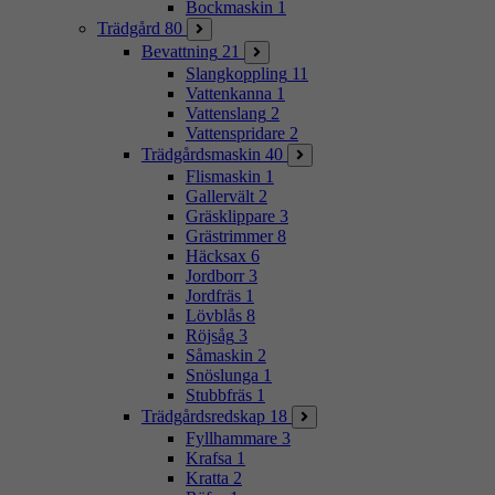
Bockmaskin
1
Trädgård
80
Bevattning
21
Slangkoppling
11
Vattenkanna
1
Vattenslang
2
Vattenspridare
2
Trädgårdsmaskin
40
Flismaskin
1
Gallervält
2
Gräsklippare
3
Grästrimmer
8
Häcksax
6
Jordborr
3
Jordfräs
1
Lövblås
8
Röjsåg
3
Såmaskin
2
Snöslunga
1
Stubbfräs
1
Trädgårdsredskap
18
Fyllhammare
3
Krafsa
1
Kratta
2