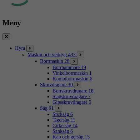
Meny
Stäng
Hyra
Maskin och verktyg
433
Borrmaskin
28
Borrhammare
19
Vinkelborrmaskin
1
Kombiborrmaskin
6
Skruvdragare
30
Borrskruvdragare
18
Slagskruvdragare
7
Gipsskruvdragare
5
Såg
91
Sticksåg
6
Tigersåg
11
Cirkelsåg
14
Sänksåg
6
Kap och gersåg
15