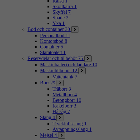
Räfsa
1
Skottkärra
1
Skyffel
7
Spade
2
Yxa
1
Bod och container
30
Personalbod
11
Kontorsbod
8
Container
5
Slamtoalett
1
Reservdelar och tillbehör
75
Maskinbatteri och laddare
10
Maskintillbehör
12
Vattentank
7
Borr
29
Träborr
3
Metallborr
4
Betongborr
10
Kakelborr
3
Hålsåg
7
Slang
4
Tryckluftsslang
1
Avtappningsslang
1
Mejsel
4