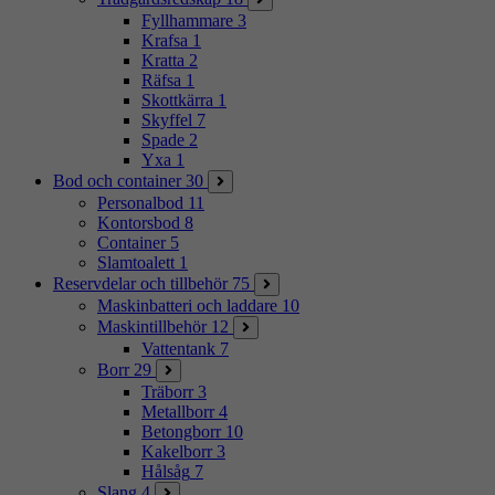
Fyllhammare
3
Krafsa
1
Kratta
2
Räfsa
1
Skottkärra
1
Skyffel
7
Spade
2
Yxa
1
Bod och container
30
Personalbod
11
Kontorsbod
8
Container
5
Slamtoalett
1
Reservdelar och tillbehör
75
Maskinbatteri och laddare
10
Maskintillbehör
12
Vattentank
7
Borr
29
Träborr
3
Metallborr
4
Betongborr
10
Kakelborr
3
Hålsåg
7
Slang
4