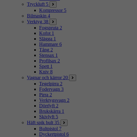
Tryckluft
5
Kompressor
5
Bilmaskin
4
Verktyg
38
Fogspruta
2
Kofot
1
Slägga
1
Hammare
6
Tång
2
Stensax
1
Profilsax
2
Spett
1
Kniv
8
Vagnar och kärror
20
Tegelpirra
2
Fodervagn
3
Pirra
2
Verktygsvagn
2
Dörrlyft
2
Brukskärra
1
Skivlyft
5
Häft spik bult
35
Bultpistol
7
Dyckertpistol
6