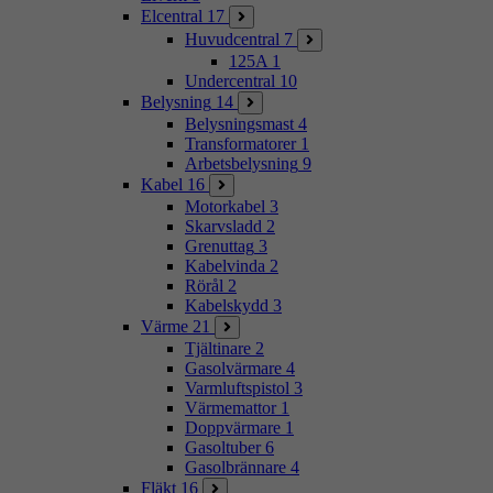
Elcentral
17
Huvudcentral
7
125A
1
Undercentral
10
Belysning
14
Belysningsmast
4
Transformatorer
1
Arbetsbelysning
9
Kabel
16
Motorkabel
3
Skarvsladd
2
Grenuttag
3
Kabelvinda
2
Rörål
2
Kabelskydd
3
Värme
21
Tjältinare
2
Gasolvärmare
4
Varmluftspistol
3
Värmemattor
1
Doppvärmare
1
Gasoltuber
6
Gasolbrännare
4
Fläkt
16