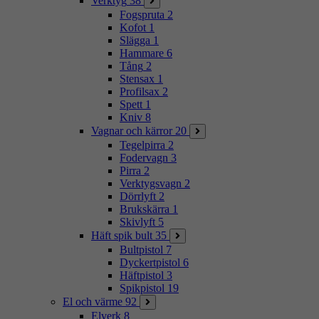
Verktyg
38
Fogspruta
2
Kofot
1
Slägga
1
Hammare
6
Tång
2
Stensax
1
Profilsax
2
Spett
1
Kniv
8
Vagnar och kärror
20
Tegelpirra
2
Fodervagn
3
Pirra
2
Verktygsvagn
2
Dörrlyft
2
Brukskärra
1
Skivlyft
5
Häft spik bult
35
Bultpistol
7
Dyckertpistol
6
Häftpistol
3
Spikpistol
19
El och värme
92
Elverk
8