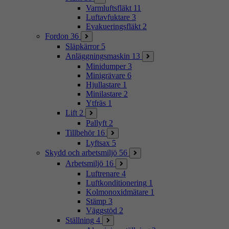
Varmluftsfläkt
11
Luftavfuktare
3
Evakueringsfläkt
2
Fordon
36
Släpkärror
5
Anläggningsmaskin
13
Minidumper
3
Minigrävare
6
Hjullastare
1
Minilastare
2
Ytfräs
1
Lift
2
Pallyft
2
Tillbehör
16
Lyftsax
5
Skydd och arbetsmiljö
56
Arbetsmiljö
16
Luftrenare
4
Luftkonditionering
1
Kolmonoxidmätare
1
Stämp
3
Väggstöd
2
Ställning
4