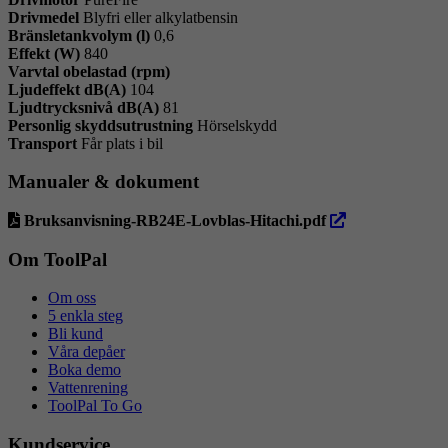
Drivmedel
Blyfri eller alkylatbensin
Bränsletankvolym (l)
0,6
Effekt (W)
840
Varvtal obelastad (rpm)
Ljudeffekt dB(A)
104
Ljudtrycksnivå dB(A)
81
Personlig skyddsutrustning
Hörselskydd
Transport
Får plats i bil
Manualer & dokument
öppna
Bruksanvisning-RB24E-Lovblas-Hitachi.pdf
i
ny
Om ToolPal
flik
Om oss
5 enkla steg
Bli kund
Våra depåer
Boka demo
Vattenrening
ToolPal To Go
Kundservice