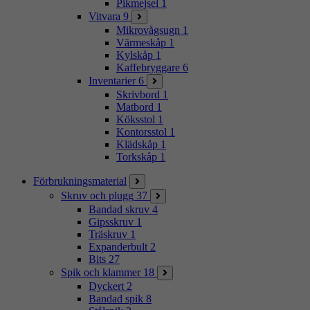
Pikmejsel
1
Vitvara
9
Mikrovågsugn
1
Värmeskåp
1
Kylskåp
1
Kaffebryggare
6
Inventarier
6
Skrivbord
1
Matbord
1
Köksstol
1
Kontorsstol
1
Klädskåp
1
Torkskåp
1
Förbrukningsmaterial
Skruv och plugg
37
Bandad skruv
4
Gipsskruv
1
Träskruv
1
Expanderbult
2
Bits
27
Spik och klammer
18
Dyckert
2
Bandad spik
8