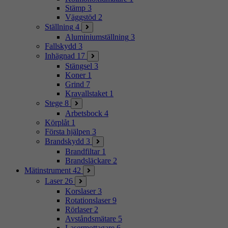
Stämp
3
Väggstöd
2
Ställning
4
Aluminiumställning
3
Fallskydd
3
Inhägnad
17
Stängsel
3
Koner
1
Grind
7
Kravallstaket
1
Stege
8
Arbetsbock
4
Körplåt
1
Första hjälpen
3
Brandskydd
3
Brandfiltar
1
Brandsläckare
2
Mätinstrument
42
Laser
26
Korslaser
3
Rotationslaser
9
Rörlaser
2
Avståndsmätare
5
Lasermottagare
6