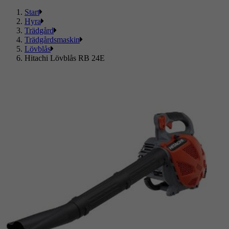
Start
Hyra
Trädgård
Trädgårdsmaskin
Lövblås
Hitachi Lövblås RB 24E