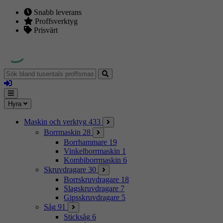
Snabb leverans
Proffsverktyg
Prisvärt
Sök
bland
Logga
tusentals
in
proffsmaskiner
Mina
Meny
Hyra
sidor
Maskin och verktyg
433
Borrmaskin
28
Borrhammare
19
Vinkelborrmaskin
1
Kombiborrmaskin
6
Skruvdragare
30
Borrskruvdragare
18
Slagskruvdragare
7
Gipsskruvdragare
5
Såg
91
Sticksåg
6