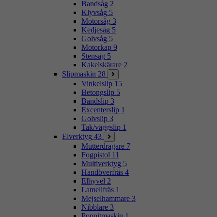
Bandsåg
2
Klyvsåg
5
Motorsåg
3
Kedjesåg
5
Golvsåg
5
Motorkap
9
Stensåg
5
Kakelskärare
2
Slipmaskin
28
Vinkelslip
15
Betongslip
5
Bandslip
3
Excenterslip
1
Golvslip
3
Tak/väggslip
1
Elverktyg
43
Mutterdragare
7
Fogpistol
11
Multiverktyg
5
Handöverfräs
4
Elhyvel
2
Lamellfräs
1
Mejselhammare
3
Nibblare
3
Popnitmaskin
1