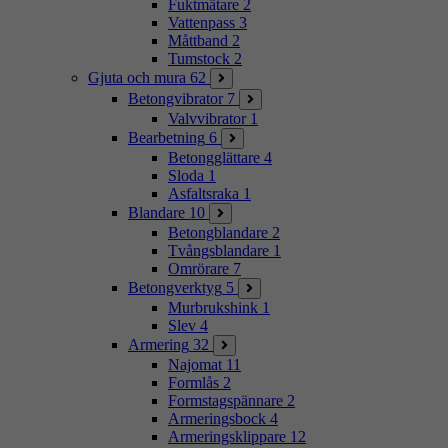
Fuktmätare
2
Vattenpass
3
Måttband
2
Tumstock
2
Gjuta och mura
62
Betongvibrator
7
Valvvibrator
1
Bearbetning
6
Betongglättare
4
Sloda
1
Asfaltsraka
1
Blandare
10
Betongblandare
2
Tvångsblandare
1
Omrörare
7
Betongverktyg
5
Murbrukshink
1
Slev
4
Armering
32
Najomat
11
Formlås
2
Formstagspännare
2
Armeringsbock
4
Armeringsklippare
12