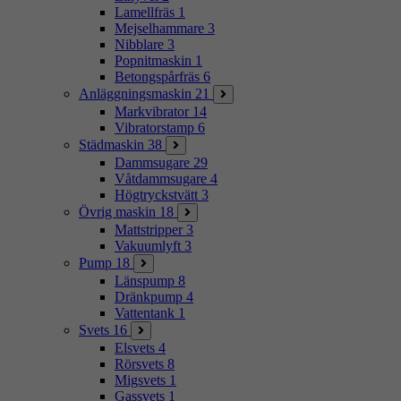
Lamellfräs
1
Mejselhammare
3
Nibblare
3
Popnitmaskin
1
Betongspårfräs
6
Anläggningsmaskin
21
Markvibrator
14
Vibratorstamp
6
Städmaskin
38
Dammsugare
29
Våtdammsugare
4
Högtryckstvätt
3
Övrig maskin
18
Mattstripper
3
Vakuumlyft
3
Pump
18
Länspump
8
Dränkpump
4
Vattentank
1
Svets
16
Elsvets
4
Rörsvets
8
Migsvets
1
Gassvets
1