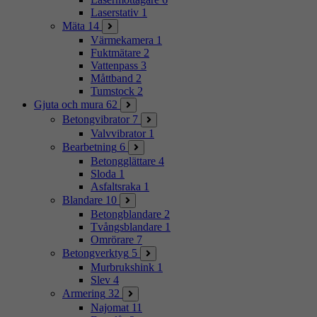
Laserstativ
1
Mäta
14
Värmekamera
1
Fuktmätare
2
Vattenpass
3
Måttband
2
Tumstock
2
Gjuta och mura
62
Betongvibrator
7
Valvvibrator
1
Bearbetning
6
Betongglättare
4
Sloda
1
Asfaltsraka
1
Blandare
10
Betongblandare
2
Tvångsblandare
1
Omrörare
7
Betongverktyg
5
Murbrukshink
1
Slev
4
Armering
32
Najomat
11