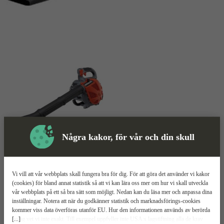
Några kakor, för vår och din skull
Skyddsutrustning
Lövblås
Mer information
Vi vill att vår webbplats skall fungera bra för dig. För att göra det använder vi kakor
(cookies) för bland annat statistik så att vi kan lära oss mer om hur vi skall utveckla
vår webbplats på ett så bra sätt som möjligt. Nedan kan du läsa mer och anpassa dina
Hitachi RB 24E
inställningar. Notera att när du godkänner statistik och marknadsförings-cookies
kommer viss data överföras utanför EU. Hur den informationen används av berörda
[...]
bolag vet vi inte exakt. Till exempel uppfyller inte USA:s lagstiftning alla de krav
840W effekt