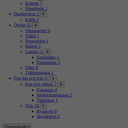
Bränsle
7
Dieseltank
1
Dagligvaror
2
Kaffe
2
Övrigt
52
Slipmaterial
9
Träkil
1
Presenning
1
Batteri
3
Lampa
11
Ficklampa
3
Pannlampa
3
Filter
8
Tjältiningskol
1
Fog lim och tejp
17
Fog och silikon
7
Fogskum
4
Injekteringsmassa
2
Takmassa
1
Tejp
10
Byggtejp
9
Skyddstejp
1
Personskydd