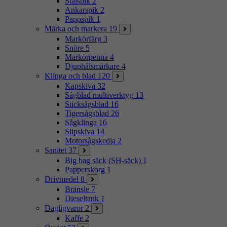
Stålspik
2
Ankarspik
2
Pappspik
1
Märka och markera
19
Markörfärg
3
Snöre
5
Markörpenna
4
Djuphålsmärkare
4
Klinga och blad
120
Kapskiva
32
Sågblad multiverktyg
13
Sticksågsblad
16
Tigersågsblad
26
Sågklinga
16
Slipskiva
14
Motorsågskedja
2
Sanitet
37
Big bag säck (SH-säck)
1
Papperskorg
1
Drivmedel
8
Bränsle
7
Dieseltank
1
Dagligvaror
2
Kaffe
2