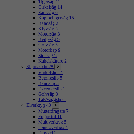
Tigersåg
11
Cirkelsåg
14
Sänksåg
6
Kap och gersåg
15
Bandsåg
2
Klyvsåg
5
Motorsåg
3
Kedjesåg
5
Golvsåg
5
Motorkap
9
Stensåg
5
Kakelskärare
2
Slipmaskin
28
Vinkelslip
15
Betongslip
5
Bandslip
3
Excenterslip
1
Golvslip
3
Tak/väggslip
1
Elverktyg
43
Mutterdragare
7
Fogpistol
11
Multiverktyg
5
Handöverfräs
4
Elhyvel
2