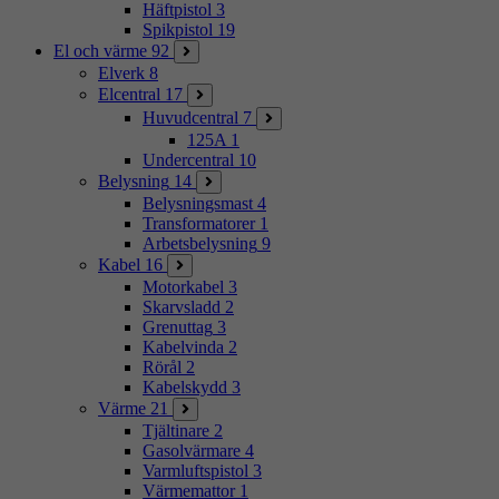
Häftpistol
3
Spikpistol
19
El och värme
92
Elverk
8
Elcentral
17
Huvudcentral
7
125A
1
Undercentral
10
Belysning
14
Belysningsmast
4
Transformatorer
1
Arbetsbelysning
9
Kabel
16
Motorkabel
3
Skarvsladd
2
Grenuttag
3
Kabelvinda
2
Rörål
2
Kabelskydd
3
Värme
21
Tjältinare
2
Gasolvärmare
4
Varmluftspistol
3
Värmemattor
1