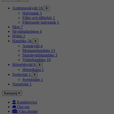
Andningsskydd
16
Halvmask
5
Filter och tillbehör
1
Filtrerande halvmask
1
Skor
7
Skyddsglasögon
4
Hjälm
2
Handske
34
Armskydd
4
Montagehandske
13
Skärskyddshandske
3
Vinterhandske
10
Hörselskydd
6
Hörselkåpa
1
Svetsvisir
1
Svetshjälm
1
Varselväst
1
Kampanj
Kundservice
Om oss
Våra depåer