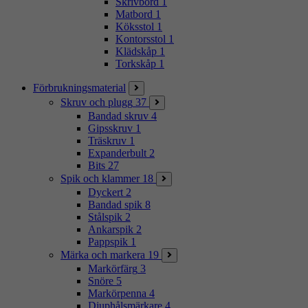
Skrivbord
1
Matbord
1
Köksstol
1
Kontorsstol
1
Klädskåp
1
Torkskåp
1
Förbrukningsmaterial
Skruv och plugg
37
Bandad skruv
4
Gipsskruv
1
Träskruv
1
Expanderbult
2
Bits
27
Spik och klammer
18
Dyckert
2
Bandad spik
8
Stålspik
2
Ankarspik
2
Pappspik
1
Märka och markera
19
Markörfärg
3
Snöre
5
Markörpenna
4
Djuphålsmärkare
4