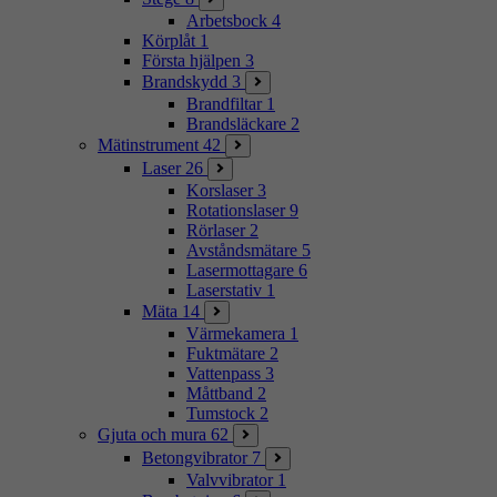
Arbetsbock
4
Körplåt
1
Första hjälpen
3
Brandskydd
3
Brandfiltar
1
Brandsläckare
2
Mätinstrument
42
Laser
26
Korslaser
3
Rotationslaser
9
Rörlaser
2
Avståndsmätare
5
Lasermottagare
6
Laserstativ
1
Mäta
14
Värmekamera
1
Fuktmätare
2
Vattenpass
3
Måttband
2
Tumstock
2
Gjuta och mura
62
Betongvibrator
7
Valvvibrator
1