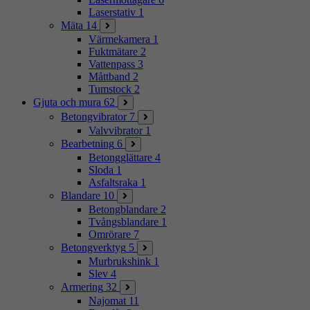
Laserstativ
1
Mäta
14
Värmekamera
1
Fuktmätare
2
Vattenpass
3
Måttband
2
Tumstock
2
Gjuta och mura
62
Betongvibrator
7
Valvvibrator
1
Bearbetning
6
Betongglättare
4
Sloda
1
Asfaltsraka
1
Blandare
10
Betongblandare
2
Tvångsblandare
1
Omrörare
7
Betongverktyg
5
Murbrukshink
1
Slev
4
Armering
32
Najomat
11