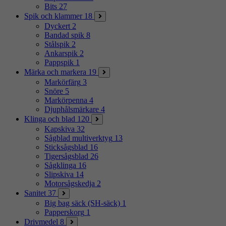
Bits
27
Spik och klammer
18
Dyckert
2
Bandad spik
8
Stålspik
2
Ankarspik
2
Pappspik
1
Märka och markera
19
Markörfärg
3
Snöre
5
Markörpenna
4
Djuphålsmärkare
4
Klinga och blad
120
Kapskiva
32
Sågblad multiverktyg
13
Sticksågsblad
16
Tigersågsblad
26
Sågklinga
16
Slipskiva
14
Motorsågskedja
2
Sanitet
37
Big bag säck (SH-säck)
1
Papperskorg
1
Drivmedel
8