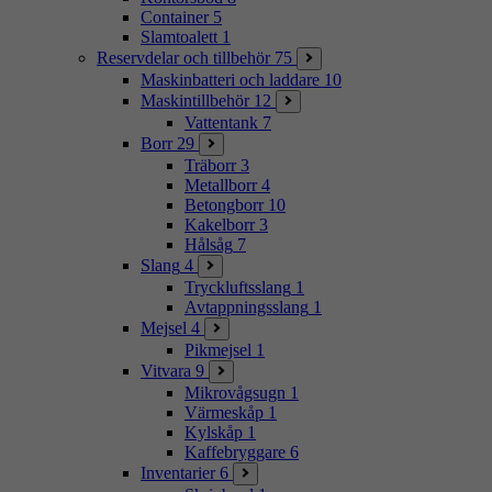
Container
5
Slamtoalett
1
Reservdelar och tillbehör
75
Maskinbatteri och laddare
10
Maskintillbehör
12
Vattentank
7
Borr
29
Träborr
3
Metallborr
4
Betongborr
10
Kakelborr
3
Hålsåg
7
Slang
4
Tryckluftsslang
1
Avtappningsslang
1
Mejsel
4
Pikmejsel
1
Vitvara
9
Mikrovågsugn
1
Värmeskåp
1
Kylskåp
1
Kaffebryggare
6
Inventarier
6