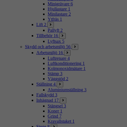
Minigrävare
6
Hjullastare
1
Minilastare
2
Ytfräs
1
Lift
2
Pallyft
2
Tillbehör
16
Lyftsax
5
Skydd och arbetsmiljö
56
Arbetsmiljö
16
Luftrenare
4
Luftkonditionering
1
Kolmonoxidmätare
1
Stämp
3
Väggstöd
2
Ställning
4
Aluminiumställning
3
Fallskydd
3
Inhägnad
17
Stängsel
3
Koner
1
Grind
7
Kravallstaket
1
Stege
8