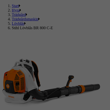
Start
Hyra
Trädgård
Trädgårdsmaskin
Lövblås
Stihl Lövblås BR 800 C-E