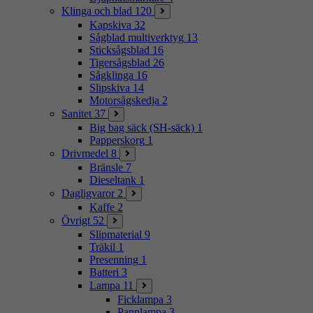
Klinga och blad
120
Kapskiva
32
Sågblad multiverktyg
13
Sticksågsblad
16
Tigersågsblad
26
Sågklinga
16
Slipskiva
14
Motorsågskedja
2
Sanitet
37
Big bag säck (SH-säck)
1
Papperskorg
1
Drivmedel
8
Bränsle
7
Dieseltank
1
Dagligvaror
2
Kaffe
2
Övrigt
52
Slipmaterial
9
Träkil
1
Presenning
1
Batteri
3
Lampa
11
Ficklampa
3
Pannlampa
3