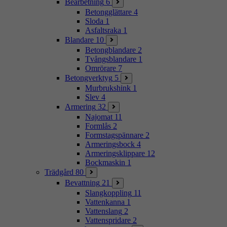
Bearbetning
6
Betongglättare
4
Sloda
1
Asfaltsraka
1
Blandare
10
Betongblandare
2
Tvångsblandare
1
Omrörare
7
Betongverktyg
5
Murbrukshink
1
Slev
4
Armering
32
Najomat
11
Formlås
2
Formstagspännare
2
Armeringsbock
4
Armeringsklippare
12
Bockmaskin
1
Trädgård
80
Bevattning
21
Slangkoppling
11
Vattenkanna
1
Vattenslang
2
Vattenspridare
2