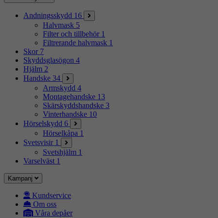
Andningsskydd
16
Halvmask
5
Filter och tillbehör
1
Filtrerande halvmask
1
Skor
7
Skyddsglasögon
4
Hjälm
2
Handske
34
Armskydd
4
Montagehandske
13
Skärskyddshandske
3
Vinterhandske
10
Hörselskydd
6
Hörselkåpa
1
Svetsvisir
1
Svetshjälm
1
Varselväst
1
Kampanj
Kundservice
Om oss
Våra depåer