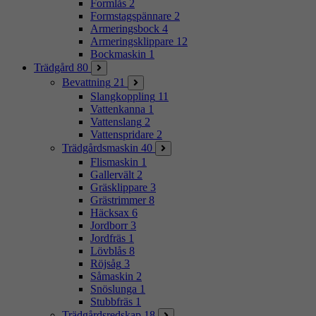
Formlås
2
Formstagspännare
2
Armeringsbock
4
Armeringsklippare
12
Bockmaskin
1
Trädgård
80
Bevattning
21
Slangkoppling
11
Vattenkanna
1
Vattenslang
2
Vattenspridare
2
Trädgårdsmaskin
40
Flismaskin
1
Gallervält
2
Gräsklippare
3
Grästrimmer
8
Häcksax
6
Jordborr
3
Jordfräs
1
Lövblås
8
Röjsåg
3
Såmaskin
2
Snöslunga
1
Stubbfräs
1
Trädgårdsredskap
18