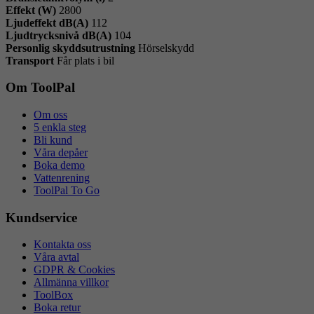
Effekt (W)
2800
Ljudeffekt dB(A)
112
Ljudtrycksnivå dB(A)
104
Personlig skyddsutrustning
Hörselskydd
Transport
Får plats i bil
Om ToolPal
Om oss
5 enkla steg
Bli kund
Våra depåer
Boka demo
Vattenrening
ToolPal To Go
Kundservice
Kontakta oss
Våra avtal
GDPR & Cookies
Allmänna villkor
ToolBox
Boka retur