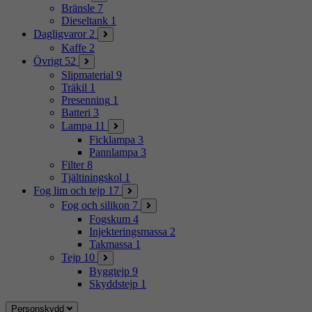
Bränsle
7
Dieseltank
1
Dagligvaror
2
Kaffe
2
Övrigt
52
Slipmaterial
9
Träkil
1
Presenning
1
Batteri
3
Lampa
11
Ficklampa
3
Pannlampa
3
Filter
8
Tjältiningskol
1
Fog lim och tejp
17
Fog och silikon
7
Fogskum
4
Injekteringsmassa
2
Takmassa
1
Tejp
10
Byggtejp
9
Skyddstejp
1
Personskydd