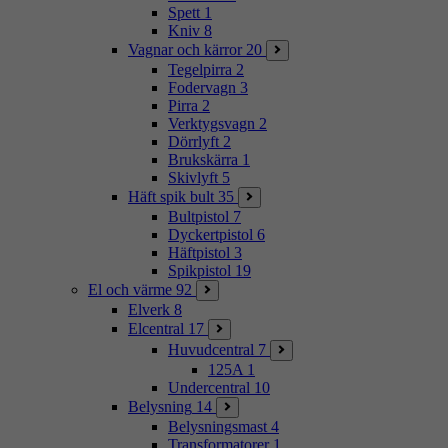
Spett
1
Kniv
8
Vagnar och kärror
20
Tegelpirra
2
Fodervagn
3
Pirra
2
Verktygsvagn
2
Dörrlyft
2
Brukskärra
1
Skivlyft
5
Häft spik bult
35
Bultpistol
7
Dyckertpistol
6
Häftpistol
3
Spikpistol
19
El och värme
92
Elverk
8
Elcentral
17
Huvudcentral
7
125A
1
Undercentral
10
Belysning
14
Belysningsmast
4
Transformatorer
1