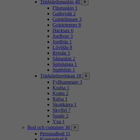
Trädgårdsmaskin
40
Flismaskin
1
Gallervält
2
Gräsklippare
3
Grästrimmer
8
Häcksax
6
Jordborr
3
Jordfräs
1
Lövblås
8
Röjsåg
3
Såmaskin
2
Snöslunga
1
Stubbfräs
1
Trädgårdsredskap
18
Fyllhammare
3
Krafsa
1
Kratta
2
Räfsa
1
Skottkärra
1
Skyffel
7
Spade
2
Yxa
1
Bod och container
30
Personalbod
11
Kontorsbod
8