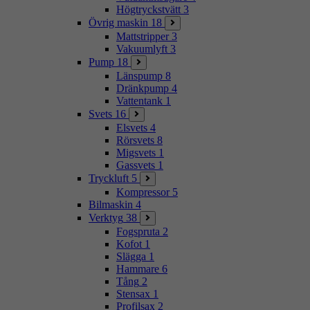
Högtryckstvätt
3
Övrig maskin
18
Mattstripper
3
Vakuumlyft
3
Pump
18
Länspump
8
Dränkpump
4
Vattentank
1
Svets
16
Elsvets
4
Rörsvets
8
Migsvets
1
Gassvets
1
Tryckluft
5
Kompressor
5
Bilmaskin
4
Verktyg
38
Fogspruta
2
Kofot
1
Slägga
1
Hammare
6
Tång
2
Stensax
1
Profilsax
2