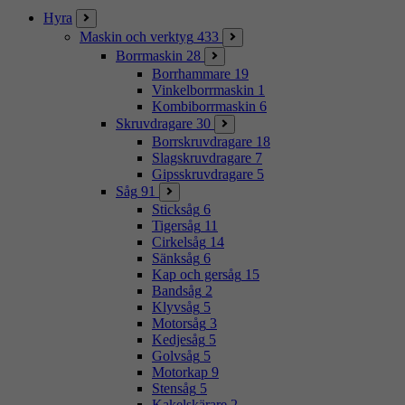
Hyra
Maskin och verktyg
433
Borrmaskin
28
Borrhammare
19
Vinkelborrmaskin
1
Kombiborrmaskin
6
Skruvdragare
30
Borrskruvdragare
18
Slagskruvdragare
7
Gipsskruvdragare
5
Såg
91
Sticksåg
6
Tigersåg
11
Cirkelsåg
14
Sänksåg
6
Kap och gersåg
15
Bandsåg
2
Klyvsåg
5
Motorsåg
3
Kedjesåg
5
Golvsåg
5
Motorkap
9
Stensåg
5
Kakelskärare
2