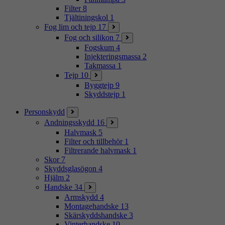
Filter
8
Tjältiningskol
1
Fog lim och tejp
17
Fog och silikon
7
Fogskum
4
Injekteringsmassa
2
Takmassa
1
Tejp
10
Byggtejp
9
Skyddstejp
1
Personskydd
Andningsskydd
16
Halvmask
5
Filter och tillbehör
1
Filtrerande halvmask
1
Skor
7
Skyddsglasögon
4
Hjälm
2
Handske
34
Armskydd
4
Montagehandske
13
Skärskyddshandske
3
Vinterhandske
10