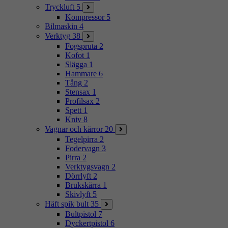
Tryckluft
5
Kompressor
5
Bilmaskin
4
Verktyg
38
Fogspruta
2
Kofot
1
Slägga
1
Hammare
6
Tång
2
Stensax
1
Profilsax
2
Spett
1
Kniv
8
Vagnar och kärror
20
Tegelpirra
2
Fodervagn
3
Pirra
2
Verktygsvagn
2
Dörrlyft
2
Brukskärra
1
Skivlyft
5
Häft spik bult
35
Bultpistol
7
Dyckertpistol
6