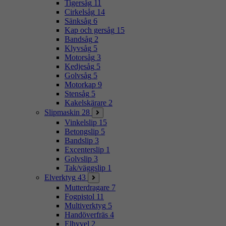
Tigersåg
11
Cirkelsåg
14
Sänksåg
6
Kap och gersåg
15
Bandsåg
2
Klyvsåg
5
Motorsåg
3
Kedjesåg
5
Golvsåg
5
Motorkap
9
Stensåg
5
Kakelskärare
2
Slipmaskin
28
Vinkelslip
15
Betongslip
5
Bandslip
3
Excenterslip
1
Golvslip
3
Tak/väggslip
1
Elverktyg
43
Mutterdragare
7
Fogpistol
11
Multiverktyg
5
Handöverfräs
4
Elhyvel
2