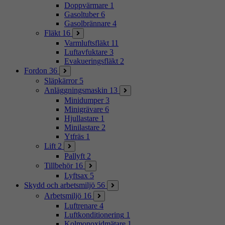
Doppvärmare
1
Gasoltuber
6
Gasolbrännare
4
Fläkt
16
Varmluftsfläkt
11
Luftavfuktare
3
Evakueringsfläkt
2
Fordon
36
Släpkärror
5
Anläggningsmaskin
13
Minidumper
3
Minigrävare
6
Hjullastare
1
Minilastare
2
Ytfräs
1
Lift
2
Pallyft
2
Tillbehör
16
Lyftsax
5
Skydd och arbetsmiljö
56
Arbetsmiljö
16
Luftrenare
4
Luftkonditionering
1
Kolmonoxidmätare
1