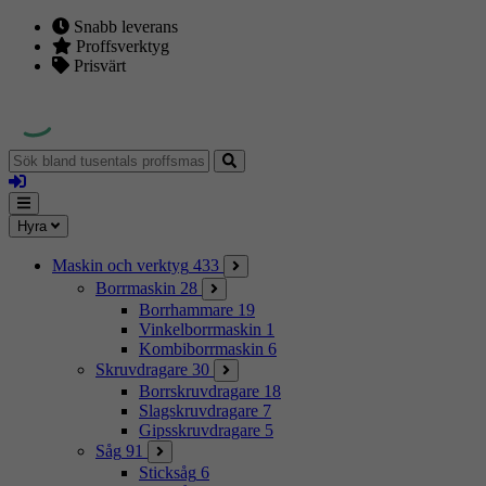
Snabb leverans
Proffsverktyg
Prisvärt
Sök
bland
Logga
tusentals
in
proffsmaskiner
Mina
Meny
Hyra
sidor
Maskin och verktyg
433
Borrmaskin
28
Borrhammare
19
Vinkelborrmaskin
1
Kombiborrmaskin
6
Skruvdragare
30
Borrskruvdragare
18
Slagskruvdragare
7
Gipsskruvdragare
5
Såg
91
Sticksåg
6