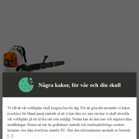
Några kakor, för vår och din skull
Skyddsutrustning
Lövblås
Mer information
Vi vill att vår webbplats skall fungera bra för dig. För att göra det använder vi kakor
(cookies) för bland annat statistik så att vi kan lära oss mer om hur vi skall utveckla
vår webbplats på ett så bra sätt som möjligt. Nedan kan du läsa mer och anpassa dina
Stihl BR 800 C-E
inställningar. Notera att när du godkänner statistik och marknadsförings-cookies
kommer viss data överföras utanför EU. Hur den informationen används av berörda
[...]
bolag vet vi inte exakt. Till exempel uppfyller inte USA:s lagstiftning alla de krav
2800W effekt