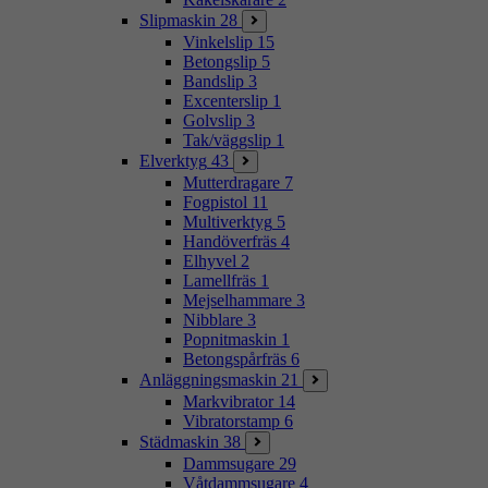
Slipmaskin
28
Vinkelslip
15
Betongslip
5
Bandslip
3
Excenterslip
1
Golvslip
3
Tak/väggslip
1
Elverktyg
43
Mutterdragare
7
Fogpistol
11
Multiverktyg
5
Handöverfräs
4
Elhyvel
2
Lamellfräs
1
Mejselhammare
3
Nibblare
3
Popnitmaskin
1
Betongspårfräs
6
Anläggningsmaskin
21
Markvibrator
14
Vibratorstamp
6
Städmaskin
38
Dammsugare
29
Våtdammsugare
4