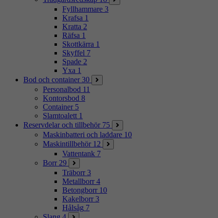
Fyllhammare
3
Krafsa
1
Kratta
2
Räfsa
1
Skottkärra
1
Skyffel
7
Spade
2
Yxa
1
Bod och container
30
Personalbod
11
Kontorsbod
8
Container
5
Slamtoalett
1
Reservdelar och tillbehör
75
Maskinbatteri och laddare
10
Maskintillbehör
12
Vattentank
7
Borr
29
Träborr
3
Metallborr
4
Betongborr
10
Kakelborr
3
Hålsåg
7
Slang
4