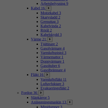
Arbetsbelysning
9
Kabel
16
Motorkabel
3
Skarvsladd
2
Grenuttag
3
Kabelvinda
2
Rörål
2
Kabelskydd
3
Värme
21
Tjältinare
2
Gasolvärmare
4
Varmluftspistol
3
Värmemattor
1
Doppvärmare
1
Gasoltuber
6
Gasolbrännare
4
Fläkt
16
Varmluftsfläkt
11
Luftavfuktare
3
Evakueringsfläkt
2
Fordon
36
Släpkärror
5
Anläggningsmaskin
13
Minidumper
3