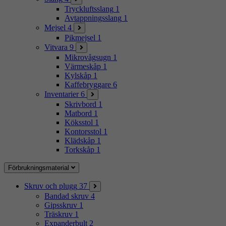
Tryckluftsslang
1
Avtappningsslang
1
Mejsel
4
Pikmejsel
1
Vitvara
9
Mikrovågsugn
1
Värmeskåp
1
Kylskåp
1
Kaffebryggare
6
Inventarier
6
Skrivbord
1
Matbord
1
Köksstol
1
Kontorsstol
1
Klädskåp
1
Torkskåp
1
Förbrukningsmaterial
Skruv och plugg
37
Bandad skruv
4
Gipsskruv
1
Träskruv
1
Expanderbult
2