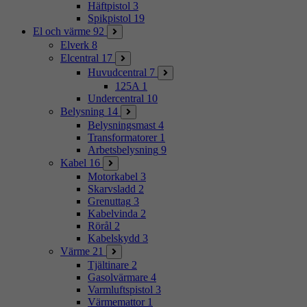
Häftpistol
3
Spikpistol
19
El och värme
92
Elverk
8
Elcentral
17
Huvudcentral
7
125A
1
Undercentral
10
Belysning
14
Belysningsmast
4
Transformatorer
1
Arbetsbelysning
9
Kabel
16
Motorkabel
3
Skarvsladd
2
Grenuttag
3
Kabelvinda
2
Rörål
2
Kabelskydd
3
Värme
21
Tjältinare
2
Gasolvärmare
4
Varmluftspistol
3
Värmemattor
1