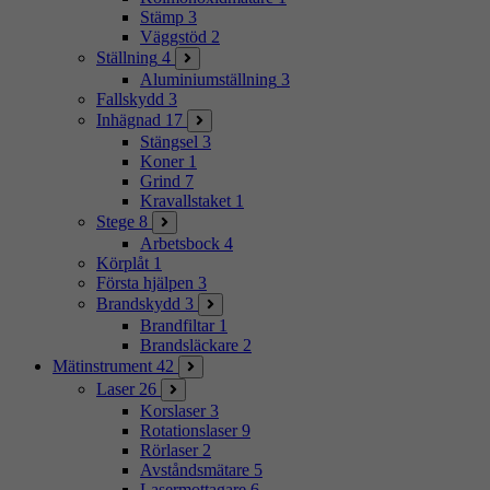
Stämp
3
Väggstöd
2
Ställning
4
Aluminiumställning
3
Fallskydd
3
Inhägnad
17
Stängsel
3
Koner
1
Grind
7
Kravallstaket
1
Stege
8
Arbetsbock
4
Körplåt
1
Första hjälpen
3
Brandskydd
3
Brandfiltar
1
Brandsläckare
2
Mätinstrument
42
Laser
26
Korslaser
3
Rotationslaser
9
Rörlaser
2
Avståndsmätare
5
Lasermottagare
6