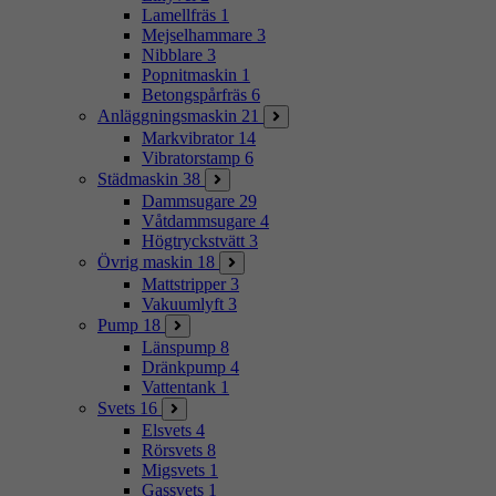
Lamellfräs
1
Mejselhammare
3
Nibblare
3
Popnitmaskin
1
Betongspårfräs
6
Anläggningsmaskin
21
Markvibrator
14
Vibratorstamp
6
Städmaskin
38
Dammsugare
29
Våtdammsugare
4
Högtryckstvätt
3
Övrig maskin
18
Mattstripper
3
Vakuumlyft
3
Pump
18
Länspump
8
Dränkpump
4
Vattentank
1
Svets
16
Elsvets
4
Rörsvets
8
Migsvets
1
Gassvets
1