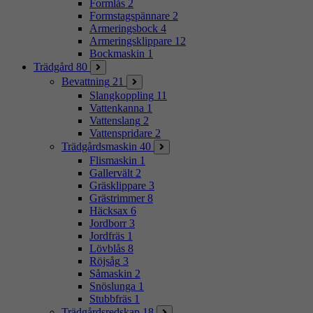
Formlås
2
Formstagspännare
2
Armeringsbock
4
Armeringsklippare
12
Bockmaskin
1
Trädgård
80
Bevattning
21
Slangkoppling
11
Vattenkanna
1
Vattenslang
2
Vattenspridare
2
Trädgårdsmaskin
40
Flismaskin
1
Gallervält
2
Gräsklippare
3
Grästrimmer
8
Häcksax
6
Jordborr
3
Jordfräs
1
Lövblås
8
Röjsåg
3
Såmaskin
2
Snöslunga
1
Stubbfräs
1
Trädgårdsredskap
18