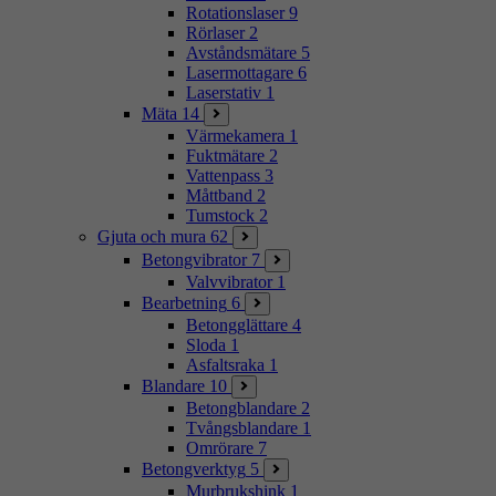
Rotationslaser
9
Rörlaser
2
Avståndsmätare
5
Lasermottagare
6
Laserstativ
1
Mäta
14
Värmekamera
1
Fuktmätare
2
Vattenpass
3
Måttband
2
Tumstock
2
Gjuta och mura
62
Betongvibrator
7
Valvvibrator
1
Bearbetning
6
Betongglättare
4
Sloda
1
Asfaltsraka
1
Blandare
10
Betongblandare
2
Tvångsblandare
1
Omrörare
7
Betongverktyg
5
Murbrukshink
1