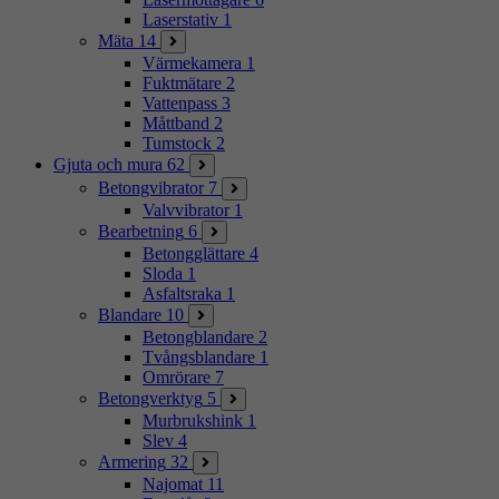
Laserstativ
1
Mäta
14
Värmekamera
1
Fuktmätare
2
Vattenpass
3
Måttband
2
Tumstock
2
Gjuta och mura
62
Betongvibrator
7
Valvvibrator
1
Bearbetning
6
Betongglättare
4
Sloda
1
Asfaltsraka
1
Blandare
10
Betongblandare
2
Tvångsblandare
1
Omrörare
7
Betongverktyg
5
Murbrukshink
1
Slev
4
Armering
32
Najomat
11