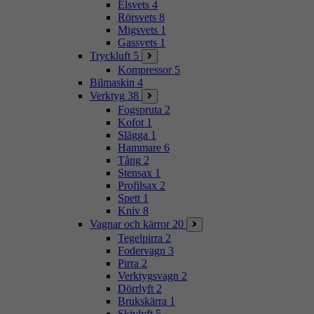
Elsvets
4
Rörsvets
8
Migsvets
1
Gassvets
1
Tryckluft
5
Kompressor
5
Bilmaskin
4
Verktyg
38
Fogspruta
2
Kofot
1
Slägga
1
Hammare
6
Tång
2
Stensax
1
Profilsax
2
Spett
1
Kniv
8
Vagnar och kärror
20
Tegelpirra
2
Fodervagn
3
Pirra
2
Verktygsvagn
2
Dörrlyft
2
Brukskärra
1
Skivlyft
5