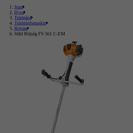
Start
Hyra
Trädgård
Trädgårdsmaskin
Röjsåg
Stihl Röjsåg FS 561 C-EM