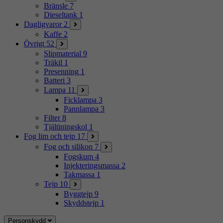
Bränsle
7
Dieseltank
1
Dagligvaror
2
Kaffe
2
Övrigt
52
Slipmaterial
9
Träkil
1
Presenning
1
Batteri
3
Lampa
11
Ficklampa
3
Pannlampa
3
Filter
8
Tjältiningskol
1
Fog lim och tejp
17
Fog och silikon
7
Fogskum
4
Injekteringsmassa
2
Takmassa
1
Tejp
10
Byggtejp
9
Skyddstejp
1
Personskydd