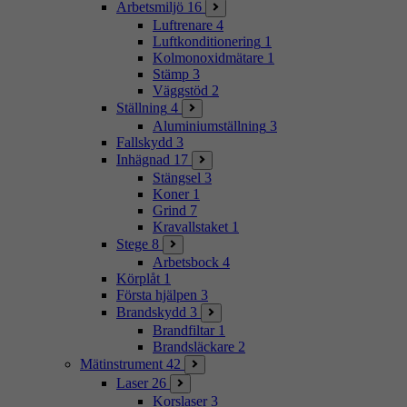
Arbetsmiljö
16
Luftrenare
4
Luftkonditionering
1
Kolmonoxidmätare
1
Stämp
3
Väggstöd
2
Ställning
4
Aluminiumställning
3
Fallskydd
3
Inhägnad
17
Stängsel
3
Koner
1
Grind
7
Kravallstaket
1
Stege
8
Arbetsbock
4
Körplåt
1
Första hjälpen
3
Brandskydd
3
Brandfiltar
1
Brandsläckare
2
Mätinstrument
42
Laser
26
Korslaser
3