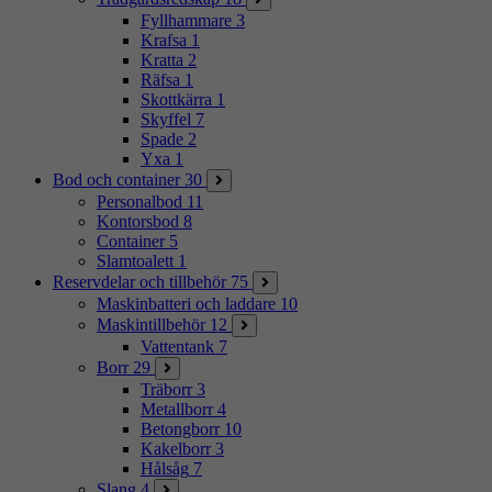
Fyllhammare
3
Krafsa
1
Kratta
2
Räfsa
1
Skottkärra
1
Skyffel
7
Spade
2
Yxa
1
Bod och container
30
Personalbod
11
Kontorsbod
8
Container
5
Slamtoalett
1
Reservdelar och tillbehör
75
Maskinbatteri och laddare
10
Maskintillbehör
12
Vattentank
7
Borr
29
Träborr
3
Metallborr
4
Betongborr
10
Kakelborr
3
Hålsåg
7
Slang
4