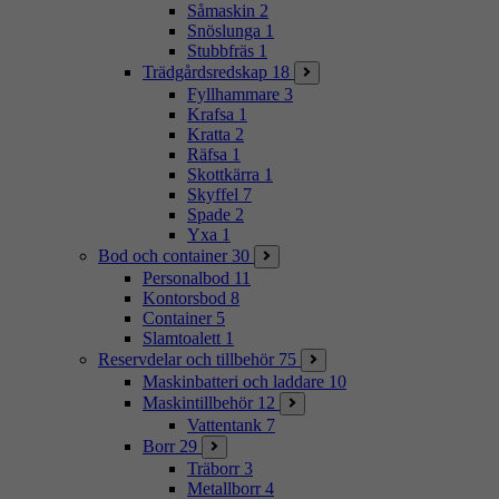
Såmaskin
2
Snöslunga
1
Stubbfräs
1
Trädgårdsredskap
18
Fyllhammare
3
Krafsa
1
Kratta
2
Räfsa
1
Skottkärra
1
Skyffel
7
Spade
2
Yxa
1
Bod och container
30
Personalbod
11
Kontorsbod
8
Container
5
Slamtoalett
1
Reservdelar och tillbehör
75
Maskinbatteri och laddare
10
Maskintillbehör
12
Vattentank
7
Borr
29
Träborr
3
Metallborr
4