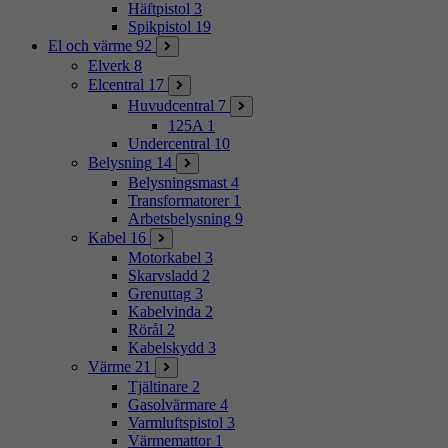
Häftpistol
3
Spikpistol
19
El och värme
92
Elverk
8
Elcentral
17
Huvudcentral
7
125A
1
Undercentral
10
Belysning
14
Belysningsmast
4
Transformatorer
1
Arbetsbelysning
9
Kabel
16
Motorkabel
3
Skarvsladd
2
Grenuttag
3
Kabelvinda
2
Rörål
2
Kabelskydd
3
Värme
21
Tjältinare
2
Gasolvärmare
4
Varmluftspistol
3
Värmemattor
1