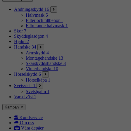
Andningsskydd
16
Halvmask
5
Filter och tillbehör
1
Filtrerande halvmask
1
Skor
7
Skyddsglasögon
4
Hjälm
2
Handske
34
Armskydd
4
Montagehandske
13
Skärskyddshandske
3
Vinterhandske
10
Hörselskydd
6
Hörselkåpa
1
Svetsvisir
1
Svetshjälm
1
Varselväst
1
Kampanj
Kundservice
Om oss
Våra depåer