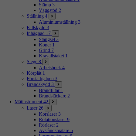
Stämp
3
Väggstöd
2
Ställning
4
Aluminiumställning
3
Fallskydd
3
Inhägnad
17
Stängsel
3
Koner
1
Grind
7
Kravallstaket
1
Stege
8
Arbetsbock
4
Körplåt
1
Första hjälpen
3
Brandskydd
3
Brandfiltar
1
Brandsläckare
2
Mätinstrument
42
Laser
26
Korslaser
3
Rotationslaser
9
Rörlaser
2
Avståndsmätare
5
Lasermottagare
6