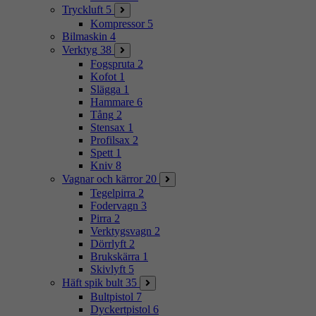
Tryckluft
5
Kompressor
5
Bilmaskin
4
Verktyg
38
Fogspruta
2
Kofot
1
Slägga
1
Hammare
6
Tång
2
Stensax
1
Profilsax
2
Spett
1
Kniv
8
Vagnar och kärror
20
Tegelpirra
2
Fodervagn
3
Pirra
2
Verktygsvagn
2
Dörrlyft
2
Brukskärra
1
Skivlyft
5
Häft spik bult
35
Bultpistol
7
Dyckertpistol
6