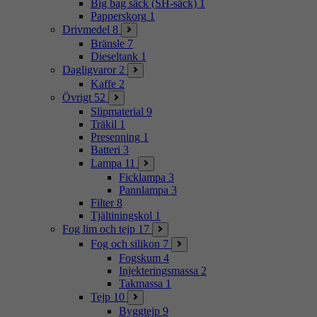
Big bag säck (SH-säck)
1
Papperskorg
1
Drivmedel
8
Bränsle
7
Dieseltank
1
Dagligvaror
2
Kaffe
2
Övrigt
52
Slipmaterial
9
Träkil
1
Presenning
1
Batteri
3
Lampa
11
Ficklampa
3
Pannlampa
3
Filter
8
Tjältiningskol
1
Fog lim och tejp
17
Fog och silikon
7
Fogskum
4
Injekteringsmassa
2
Takmassa
1
Tejp
10
Byggtejp
9