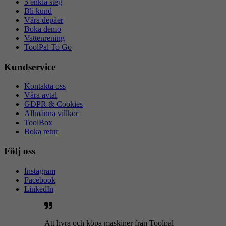
5 enkla steg
Bli kund
Våra depåer
Boka demo
Vattenrening
ToolPal To Go
Kundservice
Kontakta oss
Våra avtal
GDPR & Cookies
Allmänna villkor
ToolBox
Boka retur
Följ oss
Instagram
Facebook
LinkedIn
Att hyra och köpa maskiner från Toolpal