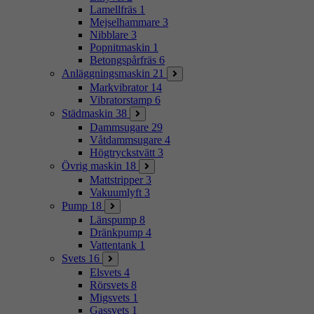
Lamellfräs
1
Mejselhammare
3
Nibblare
3
Popnitmaskin
1
Betongspårfräs
6
Anläggningsmaskin
21
Markvibrator
14
Vibratorstamp
6
Städmaskin
38
Dammsugare
29
Våtdammsugare
4
Högtryckstvätt
3
Övrig maskin
18
Mattstripper
3
Vakuumlyft
3
Pump
18
Länspump
8
Dränkpump
4
Vattentank
1
Svets
16
Elsvets
4
Rörsvets
8
Migsvets
1
Gassvets
1