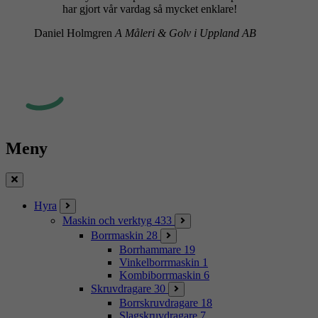
har gjort vår vardag så mycket enklare!
Daniel Holmgren
A Måleri & Golv i Uppland AB
Meny
Stäng
Hyra
Maskin och verktyg
433
Borrmaskin
28
Borrhammare
19
Vinkelborrmaskin
1
Kombiborrmaskin
6
Skruvdragare
30
Borrskruvdragare
18
Slagskruvdragare
7