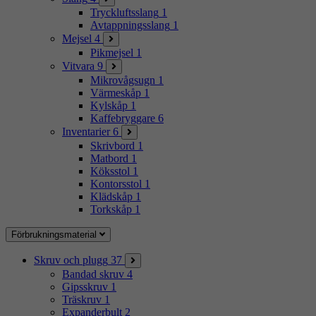
Tryckluftsslang
1
Avtappningsslang
1
Mejsel
4
Pikmejsel
1
Vitvara
9
Mikrovågsugn
1
Värmeskåp
1
Kylskåp
1
Kaffebryggare
6
Inventarier
6
Skrivbord
1
Matbord
1
Köksstol
1
Kontorsstol
1
Klädskåp
1
Torkskåp
1
Förbrukningsmaterial
Skruv och plugg
37
Bandad skruv
4
Gipsskruv
1
Träskruv
1
Expanderbult
2