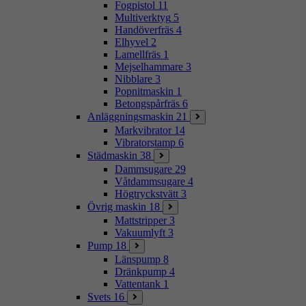
Fogpistol
11
Multiverktyg
5
Handöverfräs
4
Elhyvel
2
Lamellfräs
1
Mejselhammare
3
Nibblare
3
Popnitmaskin
1
Betongspårfräs
6
Anläggningsmaskin
21
Markvibrator
14
Vibratorstamp
6
Städmaskin
38
Dammsugare
29
Våtdammsugare
4
Högtryckstvätt
3
Övrig maskin
18
Mattstripper
3
Vakuumlyft
3
Pump
18
Länspump
8
Dränkpump
4
Vattentank
1
Svets
16