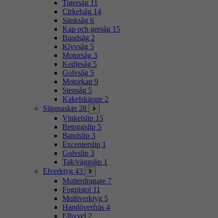
Tigersåg
11
Cirkelsåg
14
Sänksåg
6
Kap och gersåg
15
Bandsåg
2
Klyvsåg
5
Motorsåg
3
Kedjesåg
5
Golvsåg
5
Motorkap
9
Stensåg
5
Kakelskärare
2
Slipmaskin
28
Vinkelslip
15
Betongslip
5
Bandslip
3
Excenterslip
1
Golvslip
3
Tak/väggslip
1
Elverktyg
43
Mutterdragare
7
Fogpistol
11
Multiverktyg
5
Handöverfräs
4
Elhyvel
2