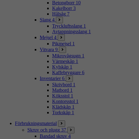
Betongborr
10
Kakelborr
3
Hålsåg
7
Slang
4
Tryckluftsslang
1
Avtappningsslang
1
Mejsel
4
Pikmejsel
1
Vitvara
9
Mikrovågsugn
1
Värmeskåp
1
Kylskåp
1
Kaffebryggare
6
Inventarier
6
Skrivbord
1
Matbord
1
Köksstol
1
Kontorsstol
1
Klädskåp
1
Torkskåp
1
Förbrukningsmaterial
Skruv och plugg
37
Bandad skruv
4