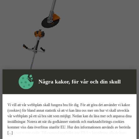
Några kakor, för vår och din skull
Röjsåg
Mer information
Vi vill att vår webbplats skall fungera bra för dig. För att göra det använder vi kakor
Stihl FS 561 C-EM
(cookies) för bland annat statistik så att vi kan lära oss mer om hur vi skall utveckla
vår webbplats på ett så bra sätt som möjligt. Nedan kan du läsa mer och anpassa dina
inställningar. Notera att när du godkänner statistik och marknadsförings-cookies
2,8 kW
kommer viss data överföras utanför EU. Hur den informationen används av berörda
ø250 mm klinga
[...]
bolag vet vi inte exakt. Till exempel uppfyller inte USA:s lagstiftning alla de krav
Stark motor
gällande hantering av personuppgifter som ställs inom EU, vilket kan innebära vissa