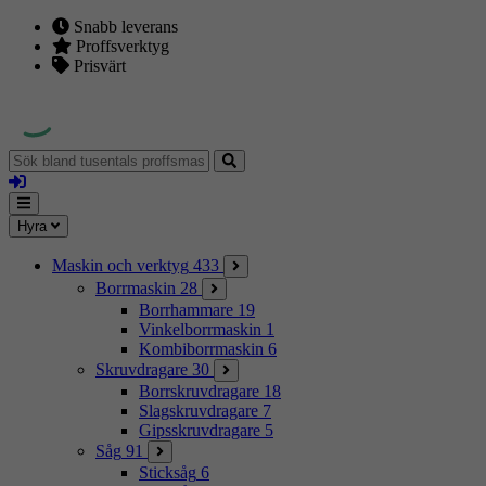
Snabb leverans
Proffsverktyg
Prisvärt
Sök
bland
Logga
tusentals
in
proffsmaskiner
Mina
Meny
Hyra
sidor
Maskin och verktyg
433
Borrmaskin
28
Borrhammare
19
Vinkelborrmaskin
1
Kombiborrmaskin
6
Skruvdragare
30
Borrskruvdragare
18
Slagskruvdragare
7
Gipsskruvdragare
5
Såg
91
Sticksåg
6