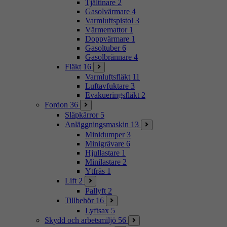
Tjältinare
2
Gasolvärmare
4
Varmluftspistol
3
Värmemattor
1
Doppvärmare
1
Gasoltuber
6
Gasolbrännare
4
Fläkt
16
Varmluftsfläkt
11
Luftavfuktare
3
Evakueringsfläkt
2
Fordon
36
Släpkärror
5
Anläggningsmaskin
13
Minidumper
3
Minigrävare
6
Hjullastare
1
Minilastare
2
Ytfräs
1
Lift
2
Pallyft
2
Tillbehör
16
Lyftsax
5
Skydd och arbetsmiljö
56