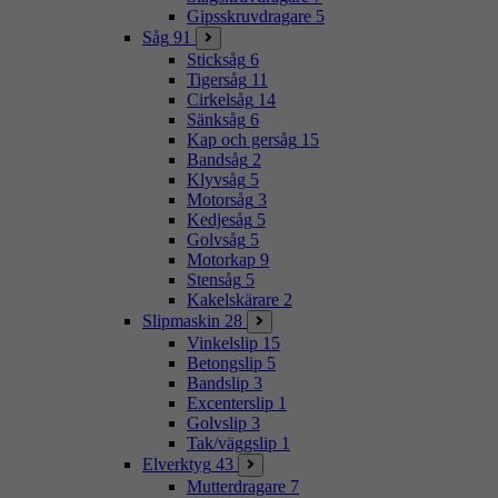
Gipsskruvdragare
5
Såg
91
Sticksåg
6
Tigersåg
11
Cirkelsåg
14
Sänksåg
6
Kap och gersåg
15
Bandsåg
2
Klyvsåg
5
Motorsåg
3
Kedjesåg
5
Golvsåg
5
Motorkap
9
Stensåg
5
Kakelskärare
2
Slipmaskin
28
Vinkelslip
15
Betongslip
5
Bandslip
3
Excenterslip
1
Golvslip
3
Tak/väggslip
1
Elverktyg
43
Mutterdragare
7