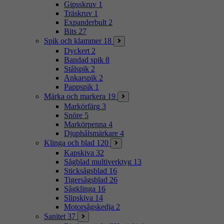
Gipsskruv
1
Träskruv
1
Expanderbult
2
Bits
27
Spik och klammer
18
Dyckert
2
Bandad spik
8
Stålspik
2
Ankarspik
2
Pappspik
1
Märka och markera
19
Markörfärg
3
Snöre
5
Markörpenna
4
Djuphålsmärkare
4
Klinga och blad
120
Kapskiva
32
Sågblad multiverktyg
13
Sticksågsblad
16
Tigersågsblad
26
Sågklinga
16
Slipskiva
14
Motorsågskedja
2
Sanitet
37