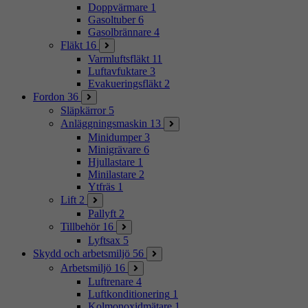
Doppvärmare
1
Gasoltuber
6
Gasolbrännare
4
Fläkt
16
Varmluftsfläkt
11
Luftavfuktare
3
Evakueringsfläkt
2
Fordon
36
Släpkärror
5
Anläggningsmaskin
13
Minidumper
3
Minigrävare
6
Hjullastare
1
Minilastare
2
Ytfräs
1
Lift
2
Pallyft
2
Tillbehör
16
Lyftsax
5
Skydd och arbetsmiljö
56
Arbetsmiljö
16
Luftrenare
4
Luftkonditionering
1
Kolmonoxidmätare
1