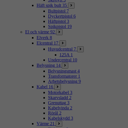
Häft spik bult
35
Bultpistol
7
Dyckertpistol
6
Häftpistol
3
Spikpistol
19
El och värme
92
Elverk
8
Elcentral
17
Huvudcentral
7
125A
1
Undercentral
10
Belysning
14
Belysningsmast
4
Transformatorer
1
Arbetsbelysning
9
Kabel
16
Motorkabel
3
Skarvsladd
2
Grenuttag
3
Kabelvinda
2
Rörål
2
Kabelskydd
3
Värme
21