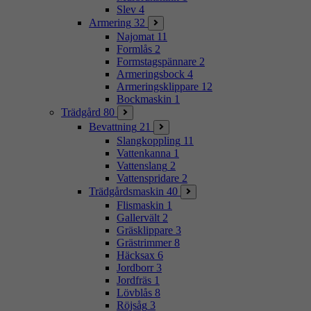
Slev
4
Armering
32
Najomat
11
Formlås
2
Formstagspännare
2
Armeringsbock
4
Armeringsklippare
12
Bockmaskin
1
Trädgård
80
Bevattning
21
Slangkoppling
11
Vattenkanna
1
Vattenslang
2
Vattenspridare
2
Trädgårdsmaskin
40
Flismaskin
1
Gallervält
2
Gräsklippare
3
Grästrimmer
8
Häcksax
6
Jordborr
3
Jordfräs
1
Lövblås
8
Röjsåg
3