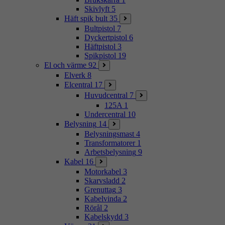
Skivlyft
5
Häft spik bult
35
Bultpistol
7
Dyckertpistol
6
Häftpistol
3
Spikpistol
19
El och värme
92
Elverk
8
Elcentral
17
Huvudcentral
7
125A
1
Undercentral
10
Belysning
14
Belysningsmast
4
Transformatorer
1
Arbetsbelysning
9
Kabel
16
Motorkabel
3
Skarvsladd
2
Grenuttag
3
Kabelvinda
2
Rörål
2
Kabelskydd
3