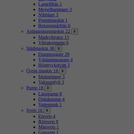
Lamellfräs
1
Mejselhammare
3
Nibblare
3
Popnitmaskin
1
Betongspårfräs
6
Anläggningsmaskin
22
Markvibrator
15
Vibratorstamp
6
Städmaskin
38
Dammsugare
29
Våtdammsugare
4
Högtryckstvätt
3
Övrig maskin
18
Mattstripper
3
Vakuumlyft
3
Pump
18
Länspump
8
Dränkpump
4
Vattentank
1
Svets
16
Elsvets
4
Rörsvets
8
Migsvets
1
Gassvets
1