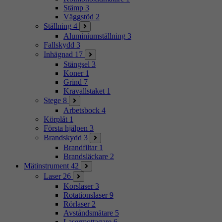
Stämp
3
Väggstöd
2
Ställning
4
Aluminiumställning
3
Fallskydd
3
Inhägnad
17
Stängsel
3
Koner
1
Grind
7
Kravallstaket
1
Stege
8
Arbetsbock
4
Körplåt
1
Första hjälpen
3
Brandskydd
3
Brandfiltar
1
Brandsläckare
2
Mätinstrument
42
Laser
26
Korslaser
3
Rotationslaser
9
Rörlaser
2
Avståndsmätare
5
Lasermottagare
6