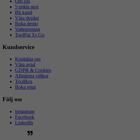
Om oss
5 enkla steg
Bli kund
Våra depåer
Boka demo
Vattenrening
ToolPal To Go
Kundservice
Kontakta oss
Våra avtal
GDPR & Cookies
Allmänna villkor
ToolBox
Boka retur
Följ oss
Instagram
Facebook
LinkedIn