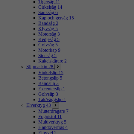
Tigersåg
11
Cirkelsåg
14
Sänksåg
6
Kap och gersåg
15
Bandsåg
2
Klyvsåg
5
Motorsåg
3
Kedjesåg
5
Golvsåg
5
Motorkap
9
Stensåg
5
Kakelskärare
2
Slipmaskin
28
Vinkelslip
15
Betongslip
5
Bandslip
3
Excenterslip
1
Golvslip
3
Tak/väggslip
1
Elverktyg
43
Mutterdragare
7
Fogpistol
11
Multiverktyg
5
Handöverfräs
4
Elhyvel
2