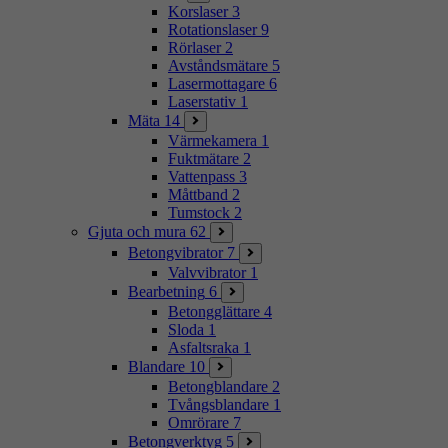
Korslaser
3
Rotationslaser
9
Rörlaser
2
Avståndsmätare
5
Lasermottagare
6
Laserstativ
1
Mäta
14
Värmekamera
1
Fuktmätare
2
Vattenpass
3
Måttband
2
Tumstock
2
Gjuta och mura
62
Betongvibrator
7
Valvvibrator
1
Bearbetning
6
Betongglättare
4
Sloda
1
Asfaltsraka
1
Blandare
10
Betongblandare
2
Tvångsblandare
1
Omrörare
7
Betongverktyg
5