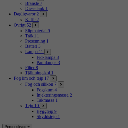
Bränsle
7
Dieseltank
1
Dagligvaror
2
Kaffe
2
Övrigt
52
Slipmaterial
9
Träkil
1
Presenning
1
Batteri
3
Lampa
11
Ficklampa
3
Pannlampa
3
Filter
8
Tjältiningskol
1
Fog lim och tejp
17
Fog och silikon
7
Fogskum
4
Injekteringsmassa
2
Takmassa
1
Tejp
10
Byggtejp
9
Skyddstejp
1
Personskydd