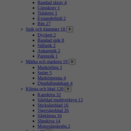
Bandad skruv
4
Gipsskruv
1
Träskruv
1
Expanderbult
2
Bits
27
Spik och klammer
18
Dyckert
2
Bandad spik
8
Stålspik
2
Ankarspik
2
Pappspik
1
Märka och markera
19
Markörfärg
3
Snöre
5
Markörpenna
4
Djuphålsmärkare
4
Klinga och blad
120
Kapskiva
32
Sågblad multiverktyg
13
Sticksågsblad
16
Tigersågsblad
26
Sågklinga
16
Slipskiva
14
Motorsågskedja
2