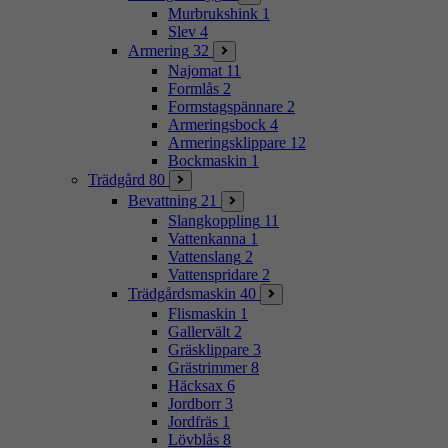
Murbrukshink
1
Slev
4
Armering
32
Najomat
11
Formlås
2
Formstagspännare
2
Armeringsbock
4
Armeringsklippare
12
Bockmaskin
1
Trädgård
80
Bevattning
21
Slangkoppling
11
Vattenkanna
1
Vattenslang
2
Vattenspridare
2
Trädgårdsmaskin
40
Flismaskin
1
Gallervält
2
Gräsklippare
3
Grästrimmer
8
Häcksax
6
Jordborr
3
Jordfräs
1
Lövblås
8