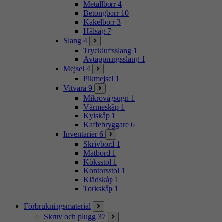
Metallborr
4
Betongborr
10
Kakelborr
3
Hålsåg
7
Slang
4
Tryckluftsslang
1
Avtappningsslang
1
Mejsel
4
Pikmejsel
1
Vitvara
9
Mikrovågsugn
1
Värmeskåp
1
Kylskåp
1
Kaffebryggare
6
Inventarier
6
Skrivbord
1
Matbord
1
Köksstol
1
Kontorsstol
1
Klädskåp
1
Torkskåp
1
Förbrukningsmaterial
Skruv och plugg
37