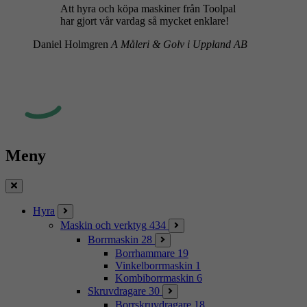
Att hyra och köpa maskiner från Toolpal
har gjort vår vardag så mycket enklare!
Daniel Holmgren
A Måleri & Golv i Uppland AB
Meny
Stäng
Hyra
Maskin och verktyg
434
Borrmaskin
28
Borrhammare
19
Vinkelborrmaskin
1
Kombiborrmaskin
6
Skruvdragare
30
Borrskruvdragare
18