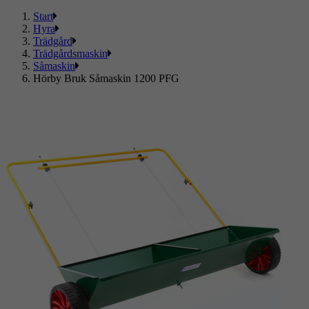
Start
Hyra
Trädgård
Trädgårdsmaskin
Såmaskin
Hörby Bruk Såmaskin 1200 PFG