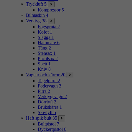
Tryckluft
5
Kompressor
5
Bilmaskin
4
Verktyg
38
Fogspruta
2
Kofot
1
Slägga
1
Hammare
6
Tång
2
Stensax
1
Profilsax
2
Spett
1
Kniv
8
Vagnar och kärror
20
Tegelpirra
2
Fodervagn
3
Pirra
2
Verktygsvagn
2
Dörrlyft
2
Brukskärra
1
Skivlyft
5
Häft spik bult
35
Bultpistol
7
Dyckertpistol
6