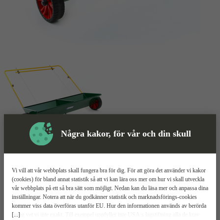
Några kakor, för vår och din skull
Såmaskin
Mer information
Vi vill att vår webbplats skall fungera bra för dig. För att göra det använder vi kakor
Hörby Bruk 1200 PFG
(cookies) för bland annat statistik så att vi kan lära oss mer om hur vi skall utveckla
vår webbplats på ett så bra sätt som möjligt. Nedan kan du läsa mer och anpassa dina
inställningar. Notera att när du godkänner statistik och marknadsförings-cookies
Robust konstruktion
kommer viss data överföras utanför EU. Hur den informationen används av berörda
50 liter
[...]
bolag vet vi inte exakt. Till exempel uppfyller inte USA:s lagstiftning alla de krav
Justerbar spridningsmängd