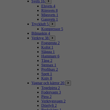
Svets
16
Elsvets
4
Rörsvets
8
Migsvets
1
Gassvets
1
Tryckluft
5
Kompressor
5
Bilmaskin
4
Verktyg
38
Fogspruta
2
Kofot
1
Slägga
1
Hammare
6
Tång
2
Stensax
1
Profilsax
2
Spett
1
Kniv
8
Vagnar och kärror
20
Tegelpirra
2
Fodervagn
3
Pirra
2
Verktygsvagn
2
Dörrlyft
2
Brukskärra
1