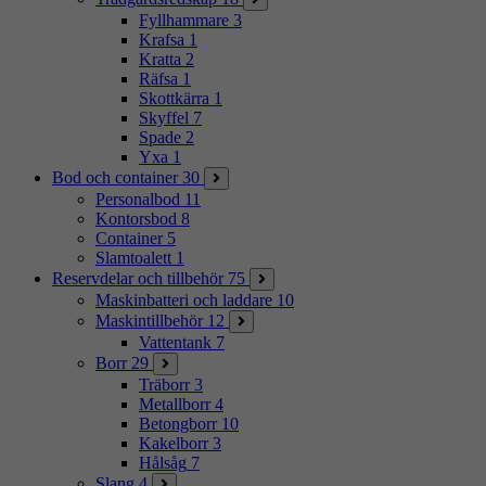
Fyllhammare
3
Krafsa
1
Kratta
2
Räfsa
1
Skottkärra
1
Skyffel
7
Spade
2
Yxa
1
Bod och container
30
Personalbod
11
Kontorsbod
8
Container
5
Slamtoalett
1
Reservdelar och tillbehör
75
Maskinbatteri och laddare
10
Maskintillbehör
12
Vattentank
7
Borr
29
Träborr
3
Metallborr
4
Betongborr
10
Kakelborr
3
Hålsåg
7
Slang
4