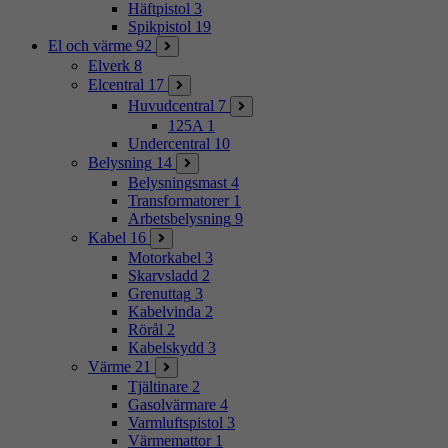
Häftpistol
3
Spikpistol
19
El och värme
92
Elverk
8
Elcentral
17
Huvudcentral
7
125A
1
Undercentral
10
Belysning
14
Belysningsmast
4
Transformatorer
1
Arbetsbelysning
9
Kabel
16
Motorkabel
3
Skarvsladd
2
Grenuttag
3
Kabelvinda
2
Rörål
2
Kabelskydd
3
Värme
21
Tjältinare
2
Gasolvärmare
4
Varmluftspistol
3
Värmemattor
1