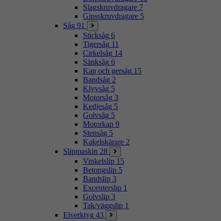
Slagskruvdragare
7
Gipsskruvdragare
5
Såg
91
Sticksåg
6
Tigersåg
11
Cirkelsåg
14
Sänksåg
6
Kap och gersåg
15
Bandsåg
2
Klyvsåg
5
Motorsåg
3
Kedjesåg
5
Golvsåg
5
Motorkap
9
Stensåg
5
Kakelskärare
2
Slipmaskin
28
Vinkelslip
15
Betongslip
5
Bandslip
3
Excenterslip
1
Golvslip
3
Tak/väggslip
1
Elverktyg
43