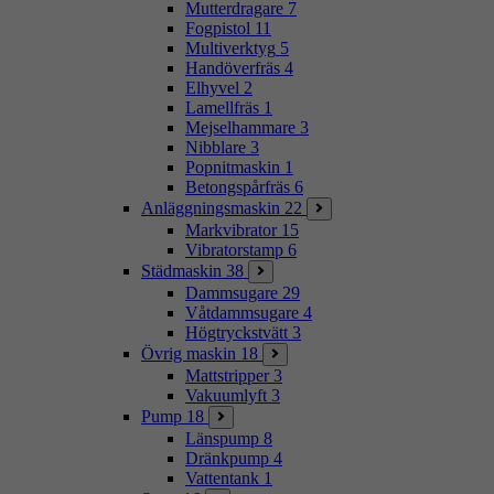
Mutterdragare
7
Fogpistol
11
Multiverktyg
5
Handöverfräs
4
Elhyvel
2
Lamellfräs
1
Mejselhammare
3
Nibblare
3
Popnitmaskin
1
Betongspårfräs
6
Anläggningsmaskin
22
Markvibrator
15
Vibratorstamp
6
Städmaskin
38
Dammsugare
29
Våtdammsugare
4
Högtryckstvätt
3
Övrig maskin
18
Mattstripper
3
Vakuumlyft
3
Pump
18
Länspump
8
Dränkpump
4
Vattentank
1