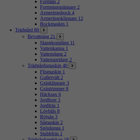
Formlås
2
Formstagspännare
2
Armeringsbock
4
Armeringsklippare
12
Bockmaskin
1
Trädgård
80
Bevattning
21
Slangkoppling
11
Vattenkanna
1
Vattenslang
2
Vattenspridare
2
Trädgårdsmaskin
40
Flismaskin
1
Gallervält
2
Gräsklippare
3
Grästrimmer
8
Häcksax
6
Jordborr
3
Jordfräs
1
Lövblås
8
Röjsåg
3
Såmaskin
2
Snöslunga
1
Stubbfräs
1
Trädgårdsredskap
18