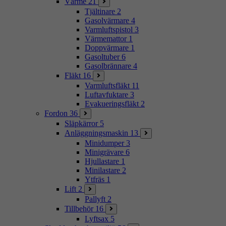
Värme
21
Tjältinare
2
Gasolvärmare
4
Varmluftspistol
3
Värmemattor
1
Doppvärmare
1
Gasoltuber
6
Gasolbrännare
4
Fläkt
16
Varmluftsfläkt
11
Luftavfuktare
3
Evakueringsfläkt
2
Fordon
36
Släpkärror
5
Anläggningsmaskin
13
Minidumper
3
Minigrävare
6
Hjullastare
1
Minilastare
2
Ytfräs
1
Lift
2
Pallyft
2
Tillbehör
16
Lyftsax
5