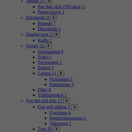
Sanitet
37
Big bag säck (SH-säck)
1
Papperskorg
1
Drivmedel
8
Bränsle
7
Dieseltank
1
Dagligvaror
2
Kaffe
2
Övrigt
52
Slipmaterial
9
Träkil
1
Presenning
1
Batteri
3
Lampa
11
Ficklampa
3
Pannlampa
3
Filter
8
Tjältiningskol
1
Fog lim och tejp
17
Fog och silikon
7
Fogskum
4
Injekteringsmassa
2
Takmassa
1
Tejp
10