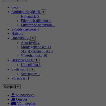
Skor
7
Andningsskydd
16
Halvmask
5
Filter och tillbehör
1
Filtrerande halvmask
1
Skyddsglasögon
4
Hjälm
2
Handske
34
Armskydd
4
Montagehandske
13
Skärskyddshandske
3
Vinterhandske
10
Hörselskydd
6
Hörselkåpa
1
Svetsvisir
1
Svetshjälm
1
Varselväst
1
Kampanj
Kundservice
Om oss
Våra depåer