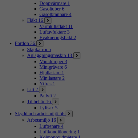
Doppvärmare
1
Gasoltuber
6
Gasolbrännare
4
Fläkt
16
Varmluftsfläkt
11
Luftavfuktare
3
Evakueringsfläkt
2
Fordon
36
Släpkärror
5
Anläggningsmaskin
13
Minidumper
3
Minigrävare
6
Hjullastare
1
Minilastare
2
Ytfräs
1
Lift
2
Pallyft
2
Tillbehör
16
Lyftsax
5
Skydd och arbetsmiljö
56
Arbetsmiljö
16
Luftrenare
4
Luftkonditionering
1
Kolmonoxidmätare
1