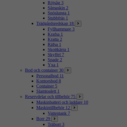
Röjsåg
3
Såmaskin
2
Snöslunga
1
Stubbfräs
1
Trädgårdsredskap
18
Fyllhammare
3
Krafsa
1
Kratta
2
Räfsa
1
Skottkärra
1
Skyffel
7
Spade
2
Yxa
1
Bod och container
30
Personalbod
11
Kontorsbod
8
Container
5
Slamtoalett
1
Reservdelar och tillbehör
75
Maskinbatteri och laddare
10
Maskintillbehör
12
Vattentank
7
Borr
29
Träborr
3