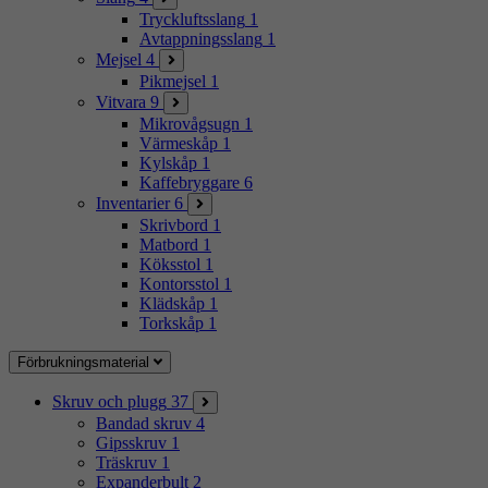
Tryckluftsslang
1
Avtappningsslang
1
Mejsel
4
Pikmejsel
1
Vitvara
9
Mikrovågsugn
1
Värmeskåp
1
Kylskåp
1
Kaffebryggare
6
Inventarier
6
Skrivbord
1
Matbord
1
Köksstol
1
Kontorsstol
1
Klädskåp
1
Torkskåp
1
Förbrukningsmaterial
Skruv och plugg
37
Bandad skruv
4
Gipsskruv
1
Träskruv
1
Expanderbult
2