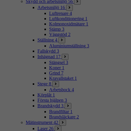
Skydd och arbetsmiljö
56
Arbetsmiljö
16
Luftrenare
4
Luftkonditionering
1
Kolmonoxidmätare
1
Stämp
3
Väggstöd
2
Ställning
4
Aluminiumställning
3
Fallskydd
3
Inhägnad
17
Stängsel
3
Koner
1
Grind
7
Kravallstaket
1
Stege
8
Arbetsbock
4
Körplåt
1
Första hjälpen
3
Brandskydd
3
Brandfiltar
1
Brandsläckare
2
Mätinstrument
42
Laser
26