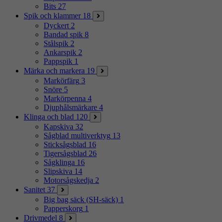
Bits
27
Spik och klammer
18
Dyckert
2
Bandad spik
8
Stålspik
2
Ankarspik
2
Pappspik
1
Märka och markera
19
Markörfärg
3
Snöre
5
Markörpenna
4
Djuphålsmärkare
4
Klinga och blad
120
Kapskiva
32
Sågblad multiverktyg
13
Sticksågsblad
16
Tigersågsblad
26
Sågklinga
16
Slipskiva
14
Motorsågskedja
2
Sanitet
37
Big bag säck (SH-säck)
1
Papperskorg
1
Drivmedel
8