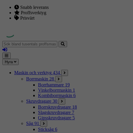
Snabb leverans
Proffsverktyg
Prisvärt
Sök
bland
Logga
tusentals
in
proffsmaskiner
Mina
Meny
Hyra
sidor
Maskin och verktyg
434
Borrmaskin
28
Borrhammare
19
Vinkelborrmaskin
1
Kombiborrmaskin
6
Skruvdragare
30
Borrskruvdragare
18
Slagskruvdragare
7
Gipsskruvdragare
5
Såg
91
Sticksåg
6