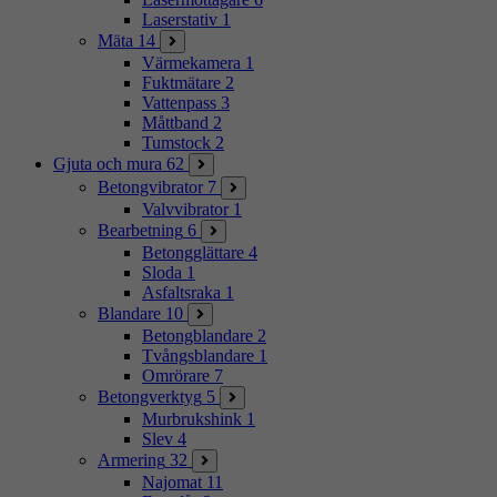
Laserstativ
1
Mäta
14
Värmekamera
1
Fuktmätare
2
Vattenpass
3
Måttband
2
Tumstock
2
Gjuta och mura
62
Betongvibrator
7
Valvvibrator
1
Bearbetning
6
Betongglättare
4
Sloda
1
Asfaltsraka
1
Blandare
10
Betongblandare
2
Tvångsblandare
1
Omrörare
7
Betongverktyg
5
Murbrukshink
1
Slev
4
Armering
32
Najomat
11