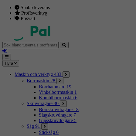
Snabb leverans
Proffsverktyg
Prisvärt
Sök
bland
Logga
tusentals
in
proffsmaskiner
Mina
Meny
Hyra
sidor
Maskin och verktyg
433
Borrmaskin
28
Borrhammare
19
Vinkelborrmaskin
1
Kombiborrmaskin
6
Skruvdragare
30
Borrskruvdragare
18
Slagskruvdragare
7
Gipsskruvdragare
5
Såg
91
Sticksåg
6