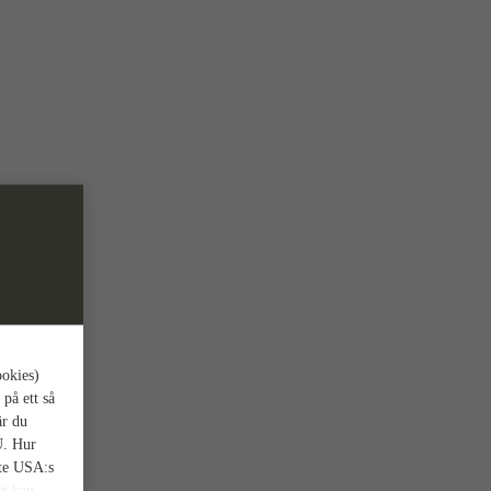
ookies)
 på ett så
är du
U. Hur
nte USA:s
et kan