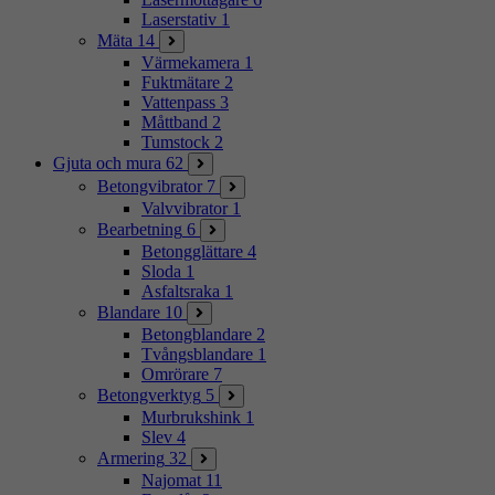
Laserstativ
1
Mäta
14
Värmekamera
1
Fuktmätare
2
Vattenpass
3
Måttband
2
Tumstock
2
Gjuta och mura
62
Betongvibrator
7
Valvvibrator
1
Bearbetning
6
Betongglättare
4
Sloda
1
Asfaltsraka
1
Blandare
10
Betongblandare
2
Tvångsblandare
1
Omrörare
7
Betongverktyg
5
Murbrukshink
1
Slev
4
Armering
32
Najomat
11