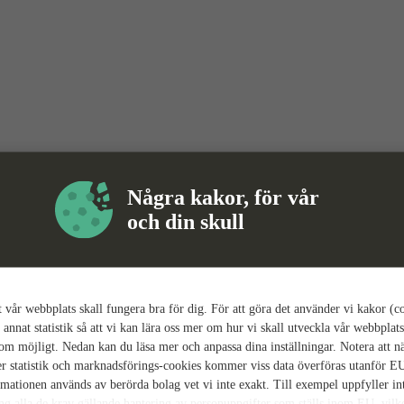
Några kakor, för vår
och din skull
tt vår webbplats skall fungera bra för dig. För att göra det använder vi kakor (c
 annat statistik så att vi kan lära oss mer om hur vi skall utveckla vår webbplats
som möjligt. Nedan kan du läsa mer och anpassa dina inställningar. Notera att n
r statistik och marknadsförings-cookies kommer viss data överföras utanför E
rmationen används av berörda bolag vet vi inte exakt. Till exempel uppfyller i
ing alla de krav gällande hantering av personuppgifter som ställs inom EU, vilk