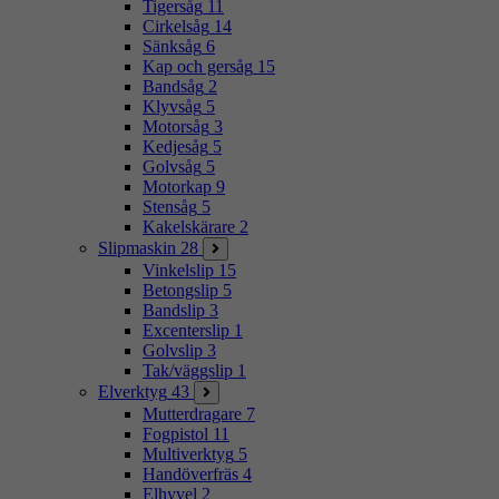
Tigersåg
11
Cirkelsåg
14
Sänksåg
6
Kap och gersåg
15
Bandsåg
2
Klyvsåg
5
Motorsåg
3
Kedjesåg
5
Golvsåg
5
Motorkap
9
Stensåg
5
Kakelskärare
2
Slipmaskin
28
Vinkelslip
15
Betongslip
5
Bandslip
3
Excenterslip
1
Golvslip
3
Tak/väggslip
1
Elverktyg
43
Mutterdragare
7
Fogpistol
11
Multiverktyg
5
Handöverfräs
4
Elhyvel
2