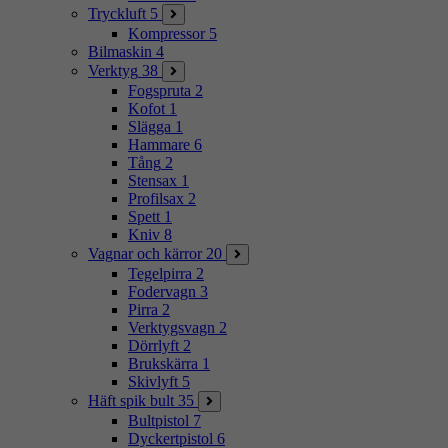
Tryckluft
5
Kompressor
5
Bilmaskin
4
Verktyg
38
Fogspruta
2
Kofot
1
Slägga
1
Hammare
6
Tång
2
Stensax
1
Profilsax
2
Spett
1
Kniv
8
Vagnar och kärror
20
Tegelpirra
2
Fodervagn
3
Pirra
2
Verktygsvagn
2
Dörrlyft
2
Brukskärra
1
Skivlyft
5
Häft spik bult
35
Bultpistol
7
Dyckertpistol
6