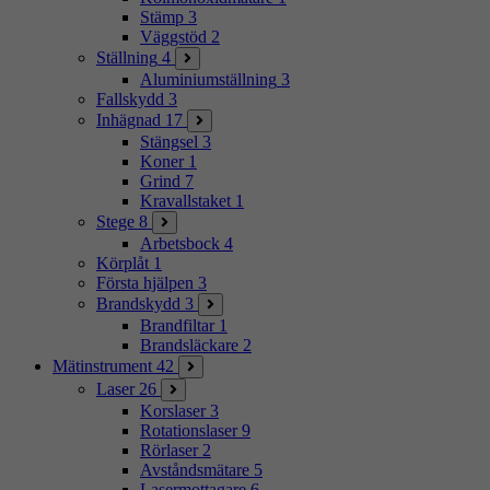
Stämp
3
Väggstöd
2
Ställning
4
Aluminiumställning
3
Fallskydd
3
Inhägnad
17
Stängsel
3
Koner
1
Grind
7
Kravallstaket
1
Stege
8
Arbetsbock
4
Körplåt
1
Första hjälpen
3
Brandskydd
3
Brandfiltar
1
Brandsläckare
2
Mätinstrument
42
Laser
26
Korslaser
3
Rotationslaser
9
Rörlaser
2
Avståndsmätare
5
Lasermottagare
6