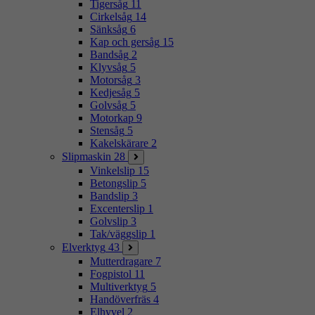
Tigersåg
11
Cirkelsåg
14
Sänksåg
6
Kap och gersåg
15
Bandsåg
2
Klyvsåg
5
Motorsåg
3
Kedjesåg
5
Golvsåg
5
Motorkap
9
Stensåg
5
Kakelskärare
2
Slipmaskin
28
Vinkelslip
15
Betongslip
5
Bandslip
3
Excenterslip
1
Golvslip
3
Tak/väggslip
1
Elverktyg
43
Mutterdragare
7
Fogpistol
11
Multiverktyg
5
Handöverfräs
4
Elhyvel
2