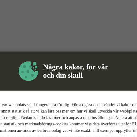
Några kakor, för vår
och din skull
tt vår webbplats skall fungera bra för dig. För att göra det använder vi kakor (c
 annat statistik så att vi kan lära oss mer om hur vi skall utveckla vår webbplats
som möjligt. Nedan kan du läsa mer och anpassa dina inställningar. Notera att n
r statistik och marknadsförings-cookies kommer viss data överföras utanför E
rmationen används av berörda bolag vet vi inte exakt. Till exempel uppfyller i
ing alla de krav gällande hantering av personuppgifter som ställs inom EU, vilk