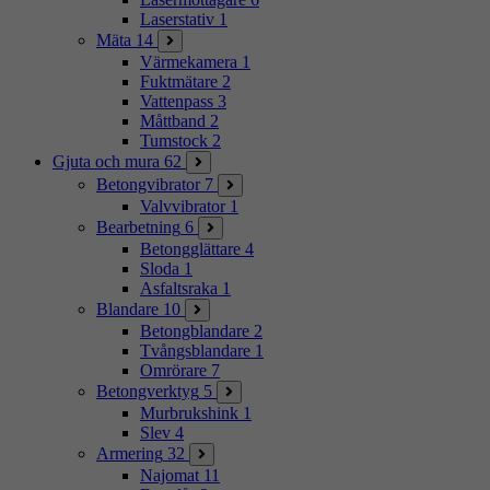
Laserstativ
1
Mäta
14
Värmekamera
1
Fuktmätare
2
Vattenpass
3
Måttband
2
Tumstock
2
Gjuta och mura
62
Betongvibrator
7
Valvvibrator
1
Bearbetning
6
Betongglättare
4
Sloda
1
Asfaltsraka
1
Blandare
10
Betongblandare
2
Tvångsblandare
1
Omrörare
7
Betongverktyg
5
Murbrukshink
1
Slev
4
Armering
32
Najomat
11