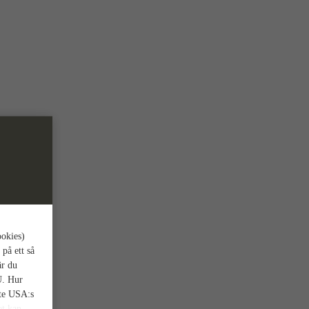
ookies)
 på ett så
är du
U. Hur
nte USA:s
et kan