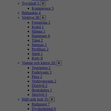
Tryckluft
5
Kompressor
5
Bilmaskin
4
Verktyg
38
Fogspruta
2
Kofot
1
Slägga
1
Hammare
6
Tång
2
Stensax
1
Profilsax
2
Spett
1
Kniv
8
Vagnar och kärror
20
Tegelpirra
2
Fodervagn
3
Pirra
2
Verktygsvagn
2
Dörrlyft
2
Brukskärra
1
Skivlyft
5
Häft spik bult
35
Bultpistol
7
Dyckertpistol
6