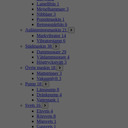
Lamellfräs
1
Mejselhammare
3
Nibblare
3
Popnitmaskin
1
Betongspårfräs
6
Anläggningsmaskin
21
Markvibrator
14
Vibratorstamp
6
Städmaskin
38
Dammsugare
29
Våtdammsugare
4
Högtryckstvätt
3
Övrig maskin
18
Mattstripper
3
Vakuumlyft
3
Pump
18
Länspump
8
Dränkpump
4
Vattentank
1
Svets
16
Elsvets
4
Rörsvets
8
Migsvets
1
Gassvets
1