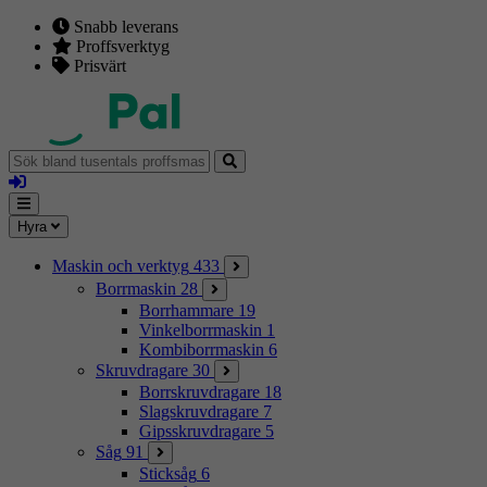
Snabb leverans
Proffsverktyg
Prisvärt
Sök
bland
Logga
tusentals
in
proffsmaskiner
Mina
Meny
Hyra
sidor
Maskin och verktyg
433
Borrmaskin
28
Borrhammare
19
Vinkelborrmaskin
1
Kombiborrmaskin
6
Skruvdragare
30
Borrskruvdragare
18
Slagskruvdragare
7
Gipsskruvdragare
5
Såg
91
Sticksåg
6