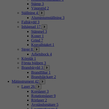
Stämp
3
Väggstöd
2
Ställning
4
Aluminiumställning
3
Fallskydd
3
Inhägnad
17
Stängsel
3
Koner
1
Grind
7
Kravallstaket
1
Stege
8
Arbetsbock
4
Körplåt
1
Första hjälpen
3
Brandskydd
3
Brandfiltar
1
Brandsläckare
2
Mätinstrument
42
Laser
26
Korslaser
3
Rotationslaser
9
Rörlaser
2
Avståndsmätare
5
Lasermottagare
6