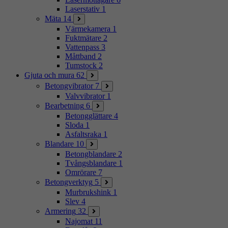
Laserstativ
1
Mäta
14
Värmekamera
1
Fuktmätare
2
Vattenpass
3
Måttband
2
Tumstock
2
Gjuta och mura
62
Betongvibrator
7
Valvvibrator
1
Bearbetning
6
Betongglättare
4
Sloda
1
Asfaltsraka
1
Blandare
10
Betongblandare
2
Tvångsblandare
1
Omrörare
7
Betongverktyg
5
Murbrukshink
1
Slev
4
Armering
32
Najomat
11