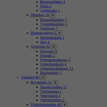
Betongglättare
4
Sloda
1
Asfaltsraka
1
Blandare
10
Betongblandare
2
Tvångsblandare
1
Omrörare
7
Betongverktyg
5
Murbrukshink
1
Slev
4
Armering
32
Najomat
11
Formlås
2
Formstagspännare
2
Armeringsbock
4
Armeringsklippare
12
Bockmaskin
1
Trädgård
80
Bevattning
21
Slangkoppling
11
Vattenkanna
1
Vattenslang
2
Vattenspridare
2
Trädgårdsmaskin
40