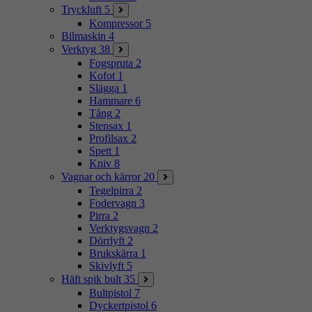
Tryckluft
5
Kompressor
5
Bilmaskin
4
Verktyg
38
Fogspruta
2
Kofot
1
Slägga
1
Hammare
6
Tång
2
Stensax
1
Profilsax
2
Spett
1
Kniv
8
Vagnar och kärror
20
Tegelpirra
2
Fodervagn
3
Pirra
2
Verktygsvagn
2
Dörrlyft
2
Brukskärra
1
Skivlyft
5
Häft spik bult
35
Bultpistol
7
Dyckertpistol
6