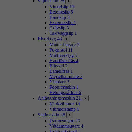
Slipmaskin
28
Vinkelslip
15
Betongslip
5
Bandslip
3
Excenterslip
1
Golvslip
3
Tak/väggslip
1
Elverktyg
43
Mutterdragare
7
Fogpistol
11
Multiverktyg
5
Handöverfräs
4
Elhyvel
2
Lamellfräs
1
Mejselhammare
3
Nibblare
3
Popnitmaskin
1
Betongspårfräs
6
Anläggningsmaskin
21
Markvibrator
14
Vibratorstamp
6
Städmaskin
38
Dammsugare
29
Våtdammsugare
4
Högtryckstvätt
3