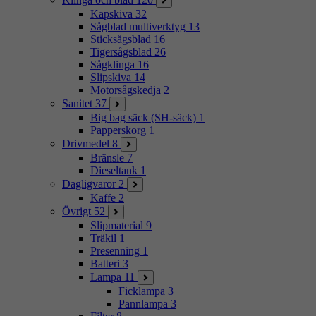
Kapskiva
32
Sågblad multiverktyg
13
Sticksågsblad
16
Tigersågsblad
26
Sågklinga
16
Slipskiva
14
Motorsågskedja
2
Sanitet
37
Big bag säck (SH-säck)
1
Papperskorg
1
Drivmedel
8
Bränsle
7
Dieseltank
1
Dagligvaror
2
Kaffe
2
Övrigt
52
Slipmaterial
9
Träkil
1
Presenning
1
Batteri
3
Lampa
11
Ficklampa
3
Pannlampa
3