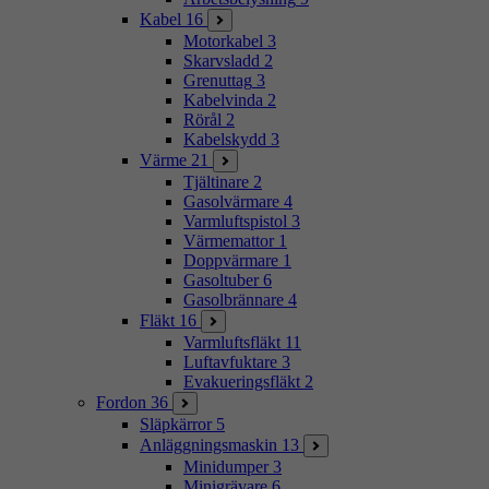
Kabel
16
Motorkabel
3
Skarvsladd
2
Grenuttag
3
Kabelvinda
2
Rörål
2
Kabelskydd
3
Värme
21
Tjältinare
2
Gasolvärmare
4
Varmluftspistol
3
Värmemattor
1
Doppvärmare
1
Gasoltuber
6
Gasolbrännare
4
Fläkt
16
Varmluftsfläkt
11
Luftavfuktare
3
Evakueringsfläkt
2
Fordon
36
Släpkärror
5
Anläggningsmaskin
13
Minidumper
3
Minigrävare
6