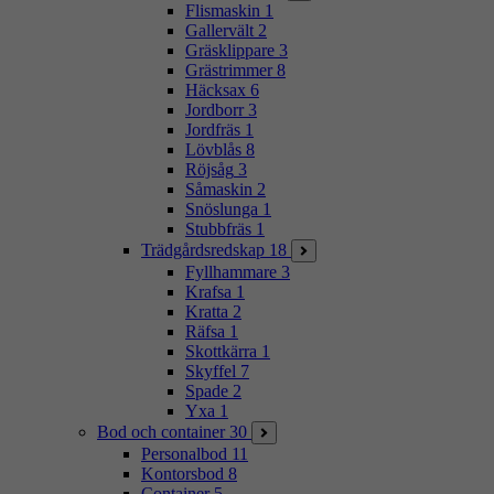
Flismaskin
1
Gallervält
2
Gräsklippare
3
Grästrimmer
8
Häcksax
6
Jordborr
3
Jordfräs
1
Lövblås
8
Röjsåg
3
Såmaskin
2
Snöslunga
1
Stubbfräs
1
Trädgårdsredskap
18
Fyllhammare
3
Krafsa
1
Kratta
2
Räfsa
1
Skottkärra
1
Skyffel
7
Spade
2
Yxa
1
Bod och container
30
Personalbod
11
Kontorsbod
8
Container
5