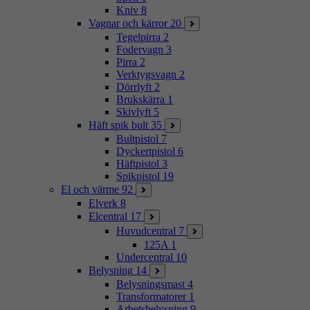
Kniv
8
Vagnar och kärror
20
Tegelpirra
2
Fodervagn
3
Pirra
2
Verktygsvagn
2
Dörrlyft
2
Brukskärra
1
Skivlyft
5
Häft spik bult
35
Bultpistol
7
Dyckertpistol
6
Häftpistol
3
Spikpistol
19
El och värme
92
Elverk
8
Elcentral
17
Huvudcentral
7
125A
1
Undercentral
10
Belysning
14
Belysningsmast
4
Transformatorer
1
Arbetsbelysning
9