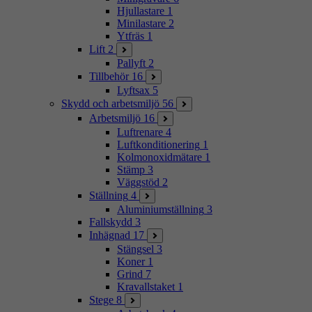
Hjullastare
1
Minilastare
2
Ytfräs
1
Lift
2
Pallyft
2
Tillbehör
16
Lyftsax
5
Skydd och arbetsmiljö
56
Arbetsmiljö
16
Luftrenare
4
Luftkonditionering
1
Kolmonoxidmätare
1
Stämp
3
Väggstöd
2
Ställning
4
Aluminiumställning
3
Fallskydd
3
Inhägnad
17
Stängsel
3
Koner
1
Grind
7
Kravallstaket
1
Stege
8