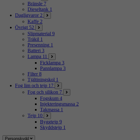
Bränsle
7
Dieseltank
1
Dagligvaror
2
Kaffe
2
Övrigt
52
Slipmaterial
9
Träkil
1
Presenning
1
Batteri
3
Lampa
11
Ficklampa
3
Pannlampa
3
Filter
8
Tjältiningskol
1
Fog lim och tejp
17
Fog och silikon
7
Fogskum
4
Injekteringsmassa
2
Takmassa
1
Tejp
10
Byggtejp
9
Skyddstejp
1
Personskydd