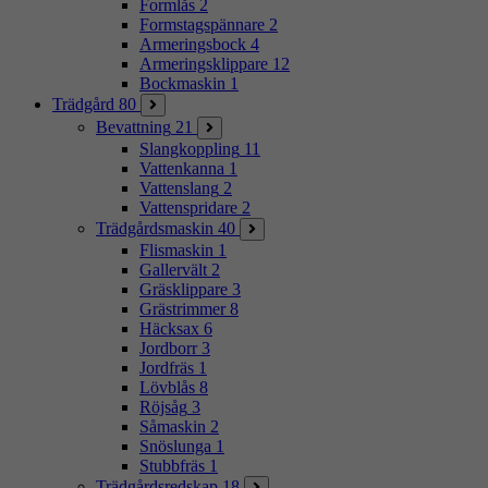
Formlås
2
Formstagspännare
2
Armeringsbock
4
Armeringsklippare
12
Bockmaskin
1
Trädgård
80
Bevattning
21
Slangkoppling
11
Vattenkanna
1
Vattenslang
2
Vattenspridare
2
Trädgårdsmaskin
40
Flismaskin
1
Gallervält
2
Gräsklippare
3
Grästrimmer
8
Häcksax
6
Jordborr
3
Jordfräs
1
Lövblås
8
Röjsåg
3
Såmaskin
2
Snöslunga
1
Stubbfräs
1
Trädgårdsredskap
18