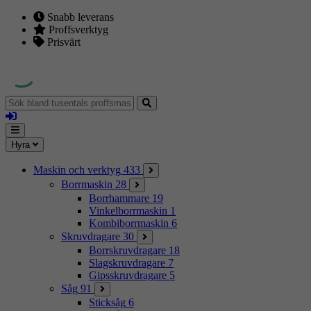
Snabb leverans
Proffsverktyg
Prisvärt
Sök
bland
Logga
tusentals
in
proffsmaskiner
Mina
Meny
Hyra
sidor
Maskin och verktyg
433
Borrmaskin
28
Borrhammare
19
Vinkelborrmaskin
1
Kombiborrmaskin
6
Skruvdragare
30
Borrskruvdragare
18
Slagskruvdragare
7
Gipsskruvdragare
5
Såg
91
Sticksåg
6