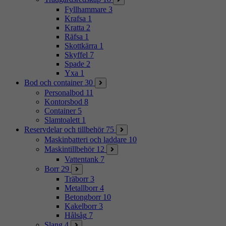
Fyllhammare
3
Krafsa
1
Kratta
2
Räfsa
1
Skottkärra
1
Skyffel
7
Spade
2
Yxa
1
Bod och container
30
Personalbod
11
Kontorsbod
8
Container
5
Slamtoalett
1
Reservdelar och tillbehör
75
Maskinbatteri och laddare
10
Maskintillbehör
12
Vattentank
7
Borr
29
Träborr
3
Metallborr
4
Betongborr
10
Kakelborr
3
Hålsåg
7
Slang
4