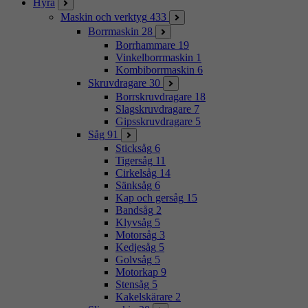
Hyra
Maskin och verktyg
433
Borrmaskin
28
Borrhammare
19
Vinkelborrmaskin
1
Kombiborrmaskin
6
Skruvdragare
30
Borrskruvdragare
18
Slagskruvdragare
7
Gipsskruvdragare
5
Såg
91
Sticksåg
6
Tigersåg
11
Cirkelsåg
14
Sänksåg
6
Kap och gersåg
15
Bandsåg
2
Klyvsåg
5
Motorsåg
3
Kedjesåg
5
Golvsåg
5
Motorkap
9
Stensåg
5
Kakelskärare
2