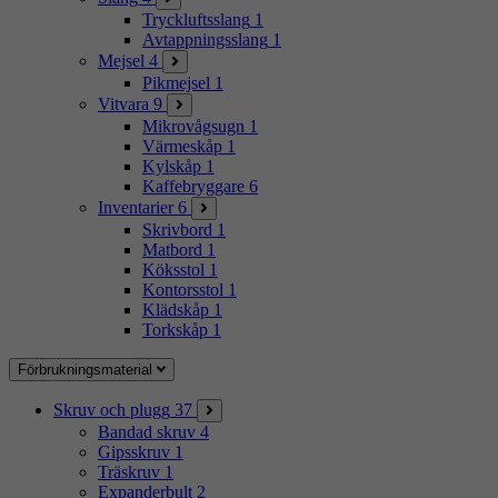
Tryckluftsslang
1
Avtappningsslang
1
Mejsel
4
Pikmejsel
1
Vitvara
9
Mikrovågsugn
1
Värmeskåp
1
Kylskåp
1
Kaffebryggare
6
Inventarier
6
Skrivbord
1
Matbord
1
Köksstol
1
Kontorsstol
1
Klädskåp
1
Torkskåp
1
Förbrukningsmaterial
Skruv och plugg
37
Bandad skruv
4
Gipsskruv
1
Träskruv
1
Expanderbult
2