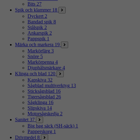
Bits
27
Spik och klammer
18
Dyckert
2
Bandad spik
8
Stålspik
2
Ankarspik
2
Pappspik
1
Märka och markera
19
Markörfärg
3
Snöre
5
Markörpenna
4
Djuphålsmärkare
4
Klinga och blad
120
Kapskiva
32
Sågblad multiverktyg
13
Sticksågsblad
16
Tigersågsblad
26
Sågklinga
16
Slipskiva
14
Motorsågskedja
2
Sanitet
37
Big bag säck (SH-säck)
1
Papperskorg
1
Drivmedel
8