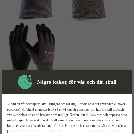
Några kakor, för vår och din skull
Montagehandske
Mer information
ATG MaxiFlex Ultimate 34-874
Vi vill att vår webbplats skall fungera bra för dig. För att göra det använder vi kakor
(cookies) för bland annat statistik så att vi kan lära oss mer om hur vi skall utveckla
vår webbplats på ett så bra sätt som möjligt. Nedan kan du läsa mer och anpassa dina
Tunn och tålig
inställningar. Notera att när du godkänner statistik och marknadsförings-cookies
Fri från silikon
kommer viss data överföras utanför EU. Hur den informationen används av berörda
Nitrildoppad med stabilt grepp
[...]
bolag vet vi inte exakt. Till exempel uppfyller inte USA:s lagstiftning alla de krav