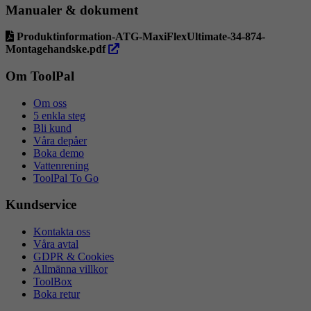
Manualer & dokument
Produktinformation-ATG-MaxiFlexUltimate-34-874-
öppna
Montagehandske.pdf
i
ny
Om ToolPal
flik
Om oss
5 enkla steg
Bli kund
Våra depåer
Boka demo
Vattenrening
ToolPal To Go
Kundservice
Kontakta oss
Våra avtal
GDPR & Cookies
Allmänna villkor
ToolBox
Boka retur