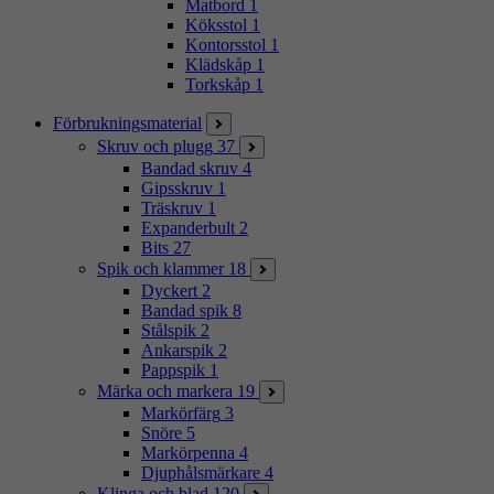
Matbord
1
Köksstol
1
Kontorsstol
1
Klädskåp
1
Torkskåp
1
Förbrukningsmaterial
Skruv och plugg
37
Bandad skruv
4
Gipsskruv
1
Träskruv
1
Expanderbult
2
Bits
27
Spik och klammer
18
Dyckert
2
Bandad spik
8
Stålspik
2
Ankarspik
2
Pappspik
1
Märka och markera
19
Markörfärg
3
Snöre
5
Markörpenna
4
Djuphålsmärkare
4
Klinga och blad
120