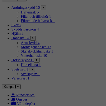
Andningsskydd
16
Halvmask
5
Filter och tillbehör
1
Filtrerande halvmask
1
Skor
7
Skyddsglasögon
4
Hjälm
2
Handske
34
Armskydd
4
Montagehandske
13
Skärskyddshandske
3
Vinterhandske
10
Hörselskydd
6
Hörselkåpa
1
Svetsvisir
1
Svetshjälm
1
Varselväst
1
Kampanj
Kundservice
Om oss
Våra depåer