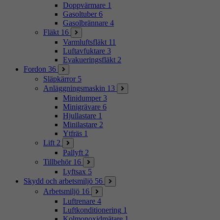
Doppvärmare
1
Gasoltuber
6
Gasolbrännare
4
Fläkt
16
Varmluftsfläkt
11
Luftavfuktare
3
Evakueringsfläkt
2
Fordon
36
Släpkärror
5
Anläggningsmaskin
13
Minidumper
3
Minigrävare
6
Hjullastare
1
Minilastare
2
Ytfräs
1
Lift
2
Pallyft
2
Tillbehör
16
Lyftsax
5
Skydd och arbetsmiljö
56
Arbetsmiljö
16
Luftrenare
4
Luftkonditionering
1
Kolmonoxidmätare
1