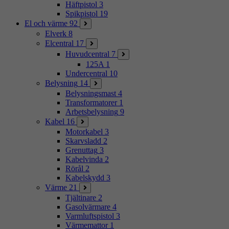
Häftpistol
3
Spikpistol
19
El och värme
92
Elverk
8
Elcentral
17
Huvudcentral
7
125A
1
Undercentral
10
Belysning
14
Belysningsmast
4
Transformatorer
1
Arbetsbelysning
9
Kabel
16
Motorkabel
3
Skarvsladd
2
Grenuttag
3
Kabelvinda
2
Rörål
2
Kabelskydd
3
Värme
21
Tjältinare
2
Gasolvärmare
4
Varmluftspistol
3
Värmemattor
1