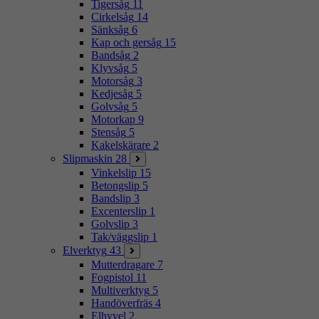
Tigersåg
11
Cirkelsåg
14
Sänksåg
6
Kap och gersåg
15
Bandsåg
2
Klyvsåg
5
Motorsåg
3
Kedjesåg
5
Golvsåg
5
Motorkap
9
Stensåg
5
Kakelskärare
2
Slipmaskin
28
Vinkelslip
15
Betongslip
5
Bandslip
3
Excenterslip
1
Golvslip
3
Tak/väggslip
1
Elverktyg
43
Mutterdragare
7
Fogpistol
11
Multiverktyg
5
Handöverfräs
4
Elhyvel
2