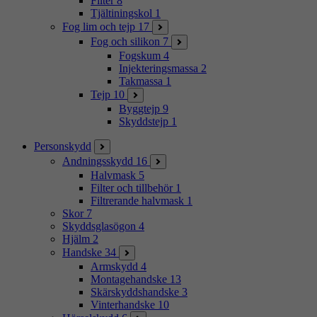
Filter
8
Tjältiningskol
1
Fog lim och tejp
17
Fog och silikon
7
Fogskum
4
Injekteringsmassa
2
Takmassa
1
Tejp
10
Byggtejp
9
Skyddstejp
1
Personskydd
Andningsskydd
16
Halvmask
5
Filter och tillbehör
1
Filtrerande halvmask
1
Skor
7
Skyddsglasögon
4
Hjälm
2
Handske
34
Armskydd
4
Montagehandske
13
Skärskyddshandske
3
Vinterhandske
10