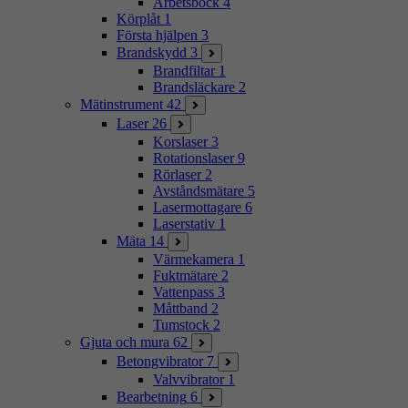
Arbetsbock
4
Körplåt
1
Första hjälpen
3
Brandskydd
3
Brandfiltar
1
Brandsläckare
2
Mätinstrument
42
Laser
26
Korslaser
3
Rotationslaser
9
Rörlaser
2
Avståndsmätare
5
Lasermottagare
6
Laserstativ
1
Mäta
14
Värmekamera
1
Fuktmätare
2
Vattenpass
3
Måttband
2
Tumstock
2
Gjuta och mura
62
Betongvibrator
7
Valvvibrator
1
Bearbetning
6