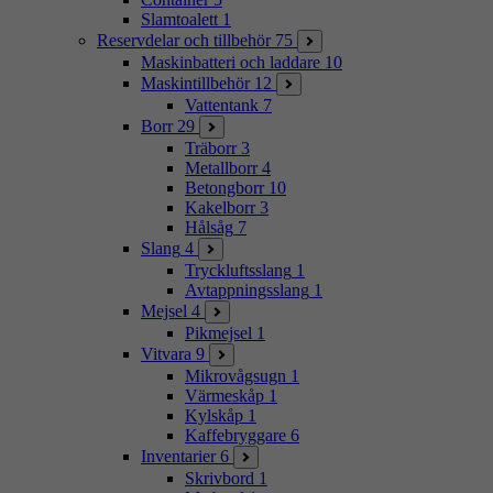
Slamtoalett
1
Reservdelar och tillbehör
75
Maskinbatteri och laddare
10
Maskintillbehör
12
Vattentank
7
Borr
29
Träborr
3
Metallborr
4
Betongborr
10
Kakelborr
3
Hålsåg
7
Slang
4
Tryckluftsslang
1
Avtappningsslang
1
Mejsel
4
Pikmejsel
1
Vitvara
9
Mikrovågsugn
1
Värmeskåp
1
Kylskåp
1
Kaffebryggare
6
Inventarier
6
Skrivbord
1