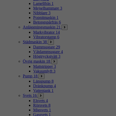
Lamellfräs
1
Mejselhammare
3
Nibblare
3
Popnitmaskin
1
Betongspårfräs
6
Anläggningsmaskin
21
Markvibrator
14
Vibratorstamp
6
Städmaskin
38
Dammsugare
29
Våtdammsugare
4
Högtryckstvätt
3
Övrig maskin
18
Mattstripper
3
Vakuumlyft
3
Pump
18
Länspump
8
Dränkpump
4
Vattentank
1
Svets
16
Elsvets
4
Rörsvets
8
Migsvets
1
Gassvets
1