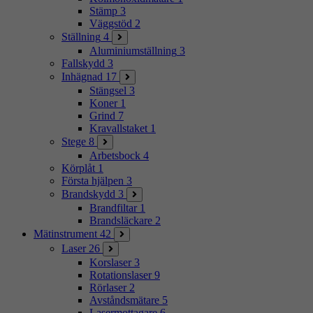
Stämp
3
Väggstöd
2
Ställning
4
Aluminiumställning
3
Fallskydd
3
Inhägnad
17
Stängsel
3
Koner
1
Grind
7
Kravallstaket
1
Stege
8
Arbetsbock
4
Körplåt
1
Första hjälpen
3
Brandskydd
3
Brandfiltar
1
Brandsläckare
2
Mätinstrument
42
Laser
26
Korslaser
3
Rotationslaser
9
Rörlaser
2
Avståndsmätare
5
Lasermottagare
6