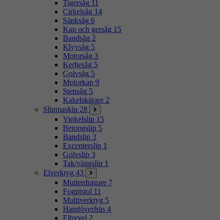
Tigersåg
11
Cirkelsåg
14
Sänksåg
6
Kap och gersåg
15
Bandsåg
2
Klyvsåg
5
Motorsåg
3
Kedjesåg
5
Golvsåg
5
Motorkap
9
Stensåg
5
Kakelskärare
2
Slipmaskin
28
Vinkelslip
15
Betongslip
5
Bandslip
3
Excenterslip
1
Golvslip
3
Tak/väggslip
1
Elverktyg
43
Mutterdragare
7
Fogpistol
11
Multiverktyg
5
Handöverfräs
4
Elhyvel
2