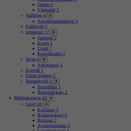
Stämp
3
Väggstöd
2
Ställning
4
Aluminiumställning
3
Fallskydd
3
Inhägnad
17
Stängsel
3
Koner
1
Grind
7
Kravallstaket
1
Stege
8
Arbetsbock
4
Körplåt
1
Första hjälpen
3
Brandskydd
3
Brandfiltar
1
Brandsläckare
2
Mätinstrument
42
Laser
26
Korslaser
3
Rotationslaser
9
Rörlaser
2
Avståndsmätare
5
Lasermottagare
6