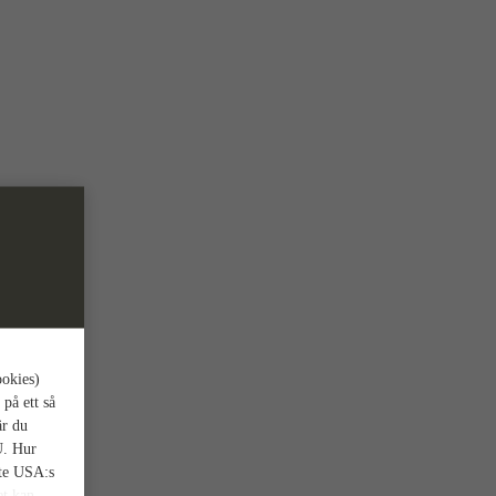
ookies)
 på ett så
är du
U. Hur
nte USA:s
et kan