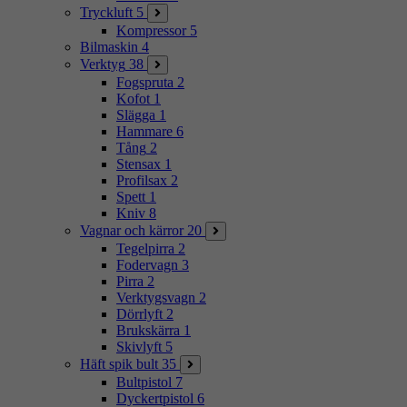
Tryckluft
5
Kompressor
5
Bilmaskin
4
Verktyg
38
Fogspruta
2
Kofot
1
Slägga
1
Hammare
6
Tång
2
Stensax
1
Profilsax
2
Spett
1
Kniv
8
Vagnar och kärror
20
Tegelpirra
2
Fodervagn
3
Pirra
2
Verktygsvagn
2
Dörrlyft
2
Brukskärra
1
Skivlyft
5
Häft spik bult
35
Bultpistol
7
Dyckertpistol
6