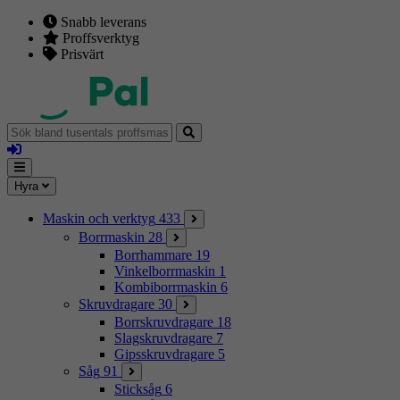
Snabb leverans
Proffsverktyg
Prisvärt
Sök
bland
Logga
tusentals
in
proffsmaskiner
Mina
Meny
Hyra
sidor
Maskin och verktyg
433
Borrmaskin
28
Borrhammare
19
Vinkelborrmaskin
1
Kombiborrmaskin
6
Skruvdragare
30
Borrskruvdragare
18
Slagskruvdragare
7
Gipsskruvdragare
5
Såg
91
Sticksåg
6