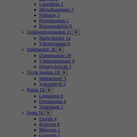
Lamellfräs
1
Mejselhammare
3
Nibblare
3
Popnitmaskin
1
Betongspårfräs
6
Anläggningsmaskin
21
Markvibrator
14
Vibratorstamp
6
Städmaskin
38
Dammsugare
29
Våtdammsugare
4
Högtryckstvätt
3
Övrig maskin
18
Mattstripper
3
Vakuumlyft
3
Pump
18
Länspump
8
Dränkpump
4
Vattentank
1
Svets
16
Elsvets
4
Rörsvets
8
Migsvets
1
Gassvets
1