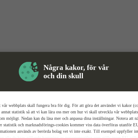
Några kakor, för vår
och din skull
tt vår webbplats skall fungera bra för dig. För att göra det använder vi kakor (c
 annat statistik så att vi kan lära oss mer om hur vi skall utveckla vår webbplats
som möjligt. Nedan kan du läsa mer och anpassa dina inställningar. Notera att n
r statistik och marknadsförings-cookies kommer viss data överföras utanför E
rmationen används av berörda bolag vet vi inte exakt. Till exempel uppfyller i
ing alla de krav gällande hantering av personuppgifter som ställs inom EU, vilk