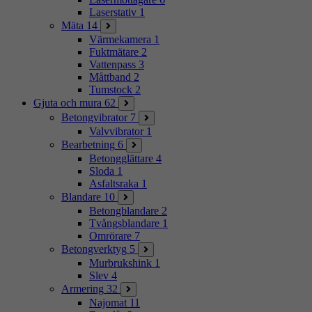
Laserstativ
1
Mäta
14
Värmekamera
1
Fuktmätare
2
Vattenpass
3
Måttband
2
Tumstock
2
Gjuta och mura
62
Betongvibrator
7
Valvvibrator
1
Bearbetning
6
Betongglättare
4
Sloda
1
Asfaltsraka
1
Blandare
10
Betongblandare
2
Tvångsblandare
1
Omrörare
7
Betongverktyg
5
Murbrukshink
1
Slev
4
Armering
32
Najomat
11