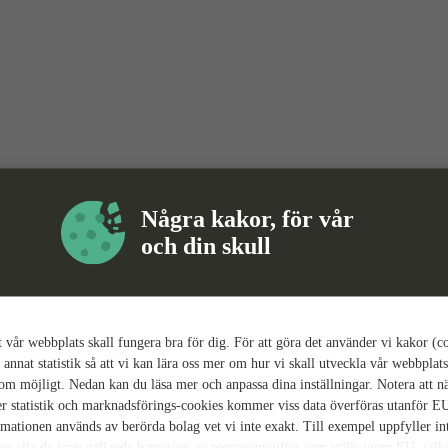
Några kakor, för vår
och din skull
tt vår webbplats skall fungera bra för dig. För att göra det använder vi kakor (c
 annat statistik så att vi kan lära oss mer om hur vi skall utveckla vår webbplats
som möjligt. Nedan kan du läsa mer och anpassa dina inställningar. Notera att n
r statistik och marknadsförings-cookies kommer viss data överföras utanför E
rmationen används av berörda bolag vet vi inte exakt. Till exempel uppfyller i
ing alla de krav gällande hantering av personuppgifter som ställs inom EU, vilk