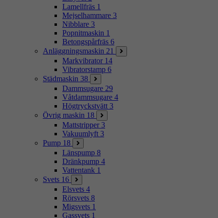
Lamellfräs
1
Mejselhammare
3
Nibblare
3
Popnitmaskin
1
Betongspårfräs
6
Anläggningsmaskin
21
Markvibrator
14
Vibratorstamp
6
Städmaskin
38
Dammsugare
29
Våtdammsugare
4
Högtryckstvätt
3
Övrig maskin
18
Mattstripper
3
Vakuumlyft
3
Pump
18
Länspump
8
Dränkpump
4
Vattentank
1
Svets
16
Elsvets
4
Rörsvets
8
Migsvets
1
Gassvets
1