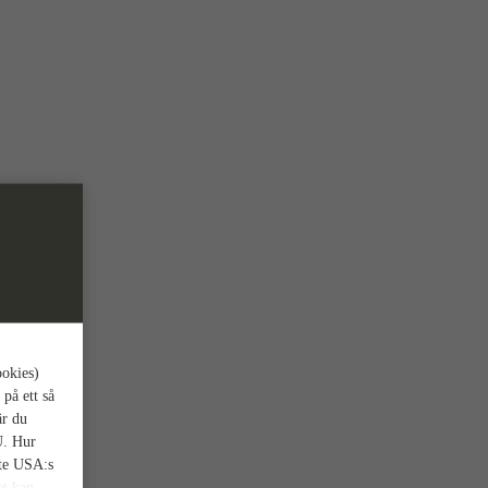
ookies)
 på ett så
är du
U. Hur
nte USA:s
et kan