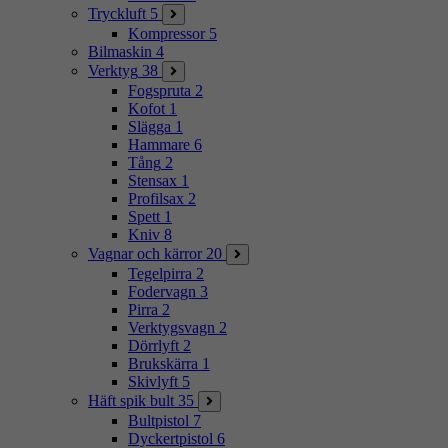
Tryckluft
5
Kompressor
5
Bilmaskin
4
Verktyg
38
Fogspruta
2
Kofot
1
Slägga
1
Hammare
6
Tång
2
Stensax
1
Profilsax
2
Spett
1
Kniv
8
Vagnar och kärror
20
Tegelpirra
2
Fodervagn
3
Pirra
2
Verktygsvagn
2
Dörrlyft
2
Brukskärra
1
Skivlyft
5
Häft spik bult
35
Bultpistol
7
Dyckertpistol
6