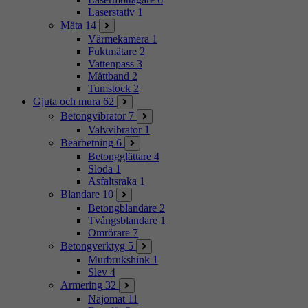
Laserstativ
1
Mäta
14
Värmekamera
1
Fuktmätare
2
Vattenpass
3
Måttband
2
Tumstock
2
Gjuta och mura
62
Betongvibrator
7
Valvvibrator
1
Bearbetning
6
Betongglättare
4
Sloda
1
Asfaltsraka
1
Blandare
10
Betongblandare
2
Tvångsblandare
1
Omrörare
7
Betongverktyg
5
Murbrukshink
1
Slev
4
Armering
32
Najomat
11