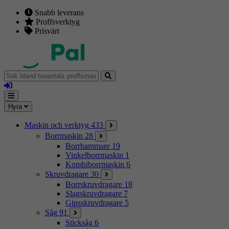
Snabb leverans
Proffsverktyg
Prisvärt
Sök
bland
Logga
tusentals
in
proffsmaskiner
Mina
Meny
Hyra
sidor
Maskin och verktyg
433
Borrmaskin
28
Borrhammare
19
Vinkelborrmaskin
1
Kombiborrmaskin
6
Skruvdragare
30
Borrskruvdragare
18
Slagskruvdragare
7
Gipsskruvdragare
5
Såg
91
Sticksåg
6