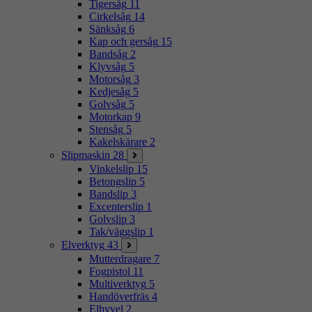
Tigersåg
11
Cirkelsåg
14
Sänksåg
6
Kap och gersåg
15
Bandsåg
2
Klyvsåg
5
Motorsåg
3
Kedjesåg
5
Golvsåg
5
Motorkap
9
Stensåg
5
Kakelskärare
2
Slipmaskin
28
Vinkelslip
15
Betongslip
5
Bandslip
3
Excenterslip
1
Golvslip
3
Tak/väggslip
1
Elverktyg
43
Mutterdragare
7
Fogpistol
11
Multiverktyg
5
Handöverfräs
4
Elhyvel
2