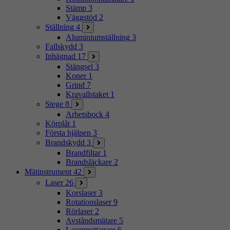
Stämp
3
Väggstöd
2
Ställning
4
Aluminiumställning
3
Fallskydd
3
Inhägnad
17
Stängsel
3
Koner
1
Grind
7
Kravallstaket
1
Stege
8
Arbetsbock
4
Körplåt
1
Första hjälpen
3
Brandskydd
3
Brandfiltar
1
Brandsläckare
2
Mätinstrument
42
Laser
26
Korslaser
3
Rotationslaser
9
Rörlaser
2
Avståndsmätare
5
Lasermottagare
6