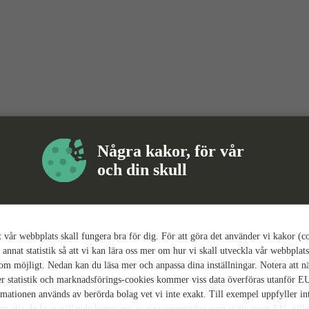
Några kakor, för vår
och din skull
tt vår webbplats skall fungera bra för dig. För att göra det använder vi kakor (c
 annat statistik så att vi kan lära oss mer om hur vi skall utveckla vår webbplats
som möjligt. Nedan kan du läsa mer och anpassa dina inställningar. Notera att n
r statistik och marknadsförings-cookies kommer viss data överföras utanför E
rmationen används av berörda bolag vet vi inte exakt. Till exempel uppfyller i
ing alla de krav gällande hantering av personuppgifter som ställs inom EU, vilk