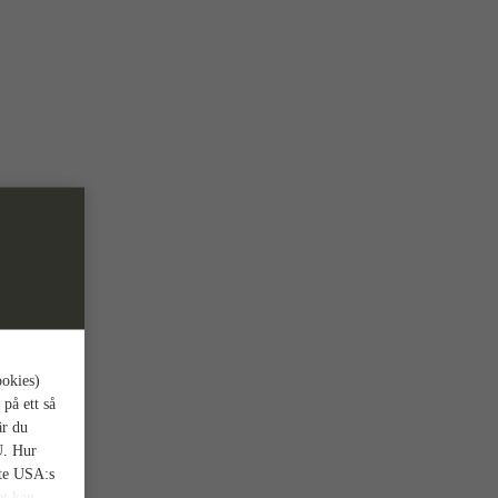
ookies)
 på ett så
är du
U. Hur
nte USA:s
et kan