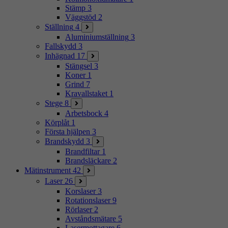
Stämp
3
Väggstöd
2
Ställning
4
Aluminiumställning
3
Fallskydd
3
Inhägnad
17
Stängsel
3
Koner
1
Grind
7
Kravallstaket
1
Stege
8
Arbetsbock
4
Körplåt
1
Första hjälpen
3
Brandskydd
3
Brandfiltar
1
Brandsläckare
2
Mätinstrument
42
Laser
26
Korslaser
3
Rotationslaser
9
Rörlaser
2
Avståndsmätare
5
Lasermottagare
6