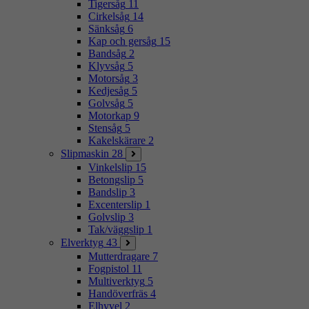
Tigersåg
11
Cirkelsåg
14
Sänksåg
6
Kap och gersåg
15
Bandsåg
2
Klyvsåg
5
Motorsåg
3
Kedjesåg
5
Golvsåg
5
Motorkap
9
Stensåg
5
Kakelskärare
2
Slipmaskin
28
Vinkelslip
15
Betongslip
5
Bandslip
3
Excenterslip
1
Golvslip
3
Tak/väggslip
1
Elverktyg
43
Mutterdragare
7
Fogpistol
11
Multiverktyg
5
Handöverfräs
4
Elhyvel
2