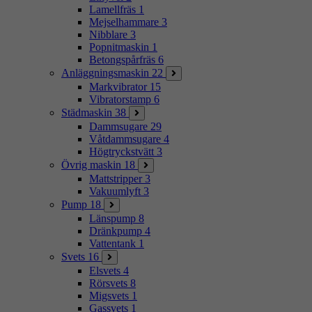
Lamellfräs
1
Mejselhammare
3
Nibblare
3
Popnitmaskin
1
Betongspårfräs
6
Anläggningsmaskin
22
Markvibrator
15
Vibratorstamp
6
Städmaskin
38
Dammsugare
29
Våtdammsugare
4
Högtryckstvätt
3
Övrig maskin
18
Mattstripper
3
Vakuumlyft
3
Pump
18
Länspump
8
Dränkpump
4
Vattentank
1
Svets
16
Elsvets
4
Rörsvets
8
Migsvets
1
Gassvets
1