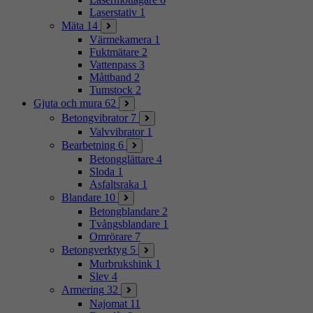
Laserstativ
1
Mäta
14
Värmekamera
1
Fuktmätare
2
Vattenpass
3
Måttband
2
Tumstock
2
Gjuta och mura
62
Betongvibrator
7
Valvvibrator
1
Bearbetning
6
Betongglättare
4
Sloda
1
Asfaltsraka
1
Blandare
10
Betongblandare
2
Tvångsblandare
1
Omrörare
7
Betongverktyg
5
Murbrukshink
1
Slev
4
Armering
32
Najomat
11