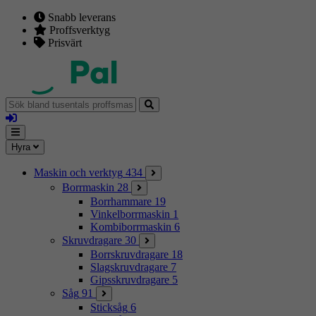
Snabb leverans
Proffsverktyg
Prisvärt
Sök
bland
Logga
tusentals
in
proffsmaskiner
Mina
Meny
Hyra
sidor
Maskin och verktyg
434
Borrmaskin
28
Borrhammare
19
Vinkelborrmaskin
1
Kombiborrmaskin
6
Skruvdragare
30
Borrskruvdragare
18
Slagskruvdragare
7
Gipsskruvdragare
5
Såg
91
Sticksåg
6