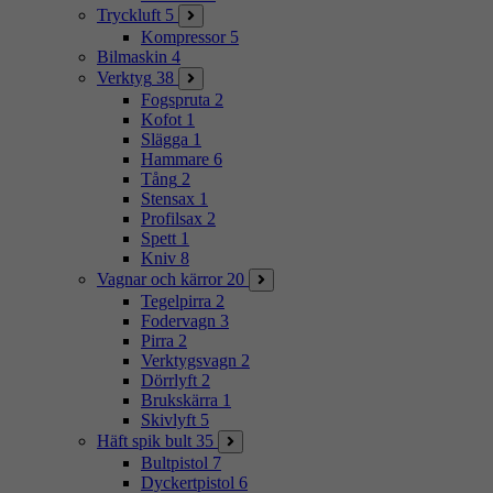
Tryckluft
5
Kompressor
5
Bilmaskin
4
Verktyg
38
Fogspruta
2
Kofot
1
Slägga
1
Hammare
6
Tång
2
Stensax
1
Profilsax
2
Spett
1
Kniv
8
Vagnar och kärror
20
Tegelpirra
2
Fodervagn
3
Pirra
2
Verktygsvagn
2
Dörrlyft
2
Brukskärra
1
Skivlyft
5
Häft spik bult
35
Bultpistol
7
Dyckertpistol
6