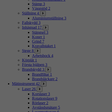
Stämp
3
Väggstöd
2
Ställning
4
Aluminiumställning
3
Fallskydd
3
Inhägnad
17
Stängsel
3
Koner
1
Grind
7
Kravallstaket
1
Stege
8
Arbetsbock
4
Körplåt
1
Första hjälpen
3
Brandskydd
3
Brandfiltar
1
Brandsläckare
2
Mätinstrument
42
Laser
26
Korslaser
3
Rotationslaser
9
Rörlaser
2
Avståndsmätare
5
Lasermottagare
6