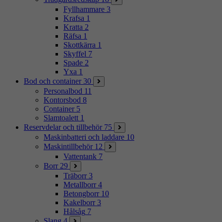
Fyllhammare
3
Krafsa
1
Kratta
2
Räfsa
1
Skottkärra
1
Skyffel
7
Spade
2
Yxa
1
Bod och container
30
Personalbod
11
Kontorsbod
8
Container
5
Slamtoalett
1
Reservdelar och tillbehör
75
Maskinbatteri och laddare
10
Maskintillbehör
12
Vattentank
7
Borr
29
Träborr
3
Metallborr
4
Betongborr
10
Kakelborr
3
Hålsåg
7
Slang
4