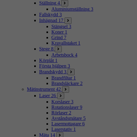
Ställning
4
Aluminiumställning
3
Fallskydd
3
Inhägnad
17
Stängsel
3
Koner
1
Grind
7
Kravallstaket
1
Stege
8
Arbetsbock
4
Körplåt
1
Första hjälpen
3
Brandskydd
3
Brandfiltar
1
Brandsläckare
2
Mätinstrument
42
Laser
26
Korslaser
3
Rotationslaser
9
Rörlaser
2
Avståndsmätare
5
Lasermottagare
6
Laserstativ
1
Mäta
14