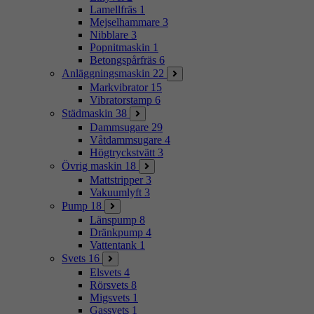
Lamellfräs
1
Mejselhammare
3
Nibblare
3
Popnitmaskin
1
Betongspårfräs
6
Anläggningsmaskin
22
Markvibrator
15
Vibratorstamp
6
Städmaskin
38
Dammsugare
29
Våtdammsugare
4
Högtryckstvätt
3
Övrig maskin
18
Mattstripper
3
Vakuumlyft
3
Pump
18
Länspump
8
Dränkpump
4
Vattentank
1
Svets
16
Elsvets
4
Rörsvets
8
Migsvets
1
Gassvets
1