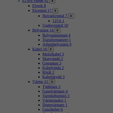
El och värme
92
Elverk
8
Elcentral
17
Huvudcentral
7
125A
1
Undercentral
10
Belysning
14
Belysningsmast
4
Transformatorer
1
Arbetsbelysning
9
Kabel
16
Motorkabel
3
Skarvsladd
2
Grenuttag
3
Kabelvinda
2
Rörål
2
Kabelskydd
3
Värme
21
Tjältinare
2
Gasolvärmare
4
Varmluftspistol
3
Värmemattor
1
Doppvärmare
1
Gasoltuber
6