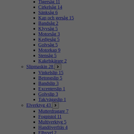
Tigersåg
11
Cirkelsåg
14
Sänksåg
6
Kap och gersåg
15
Bandsåg
2
Klyvsåg
5
Motorsåg
3
Kedjesåg
5
Golvsåg
5
Motorkap
9
Stensåg
5
Kakelskärare
2
Slipmaskin
28
Vinkelslip
15
Betongslip
5
Bandslip
3
Excenterslip
1
Golvslip
3
Tak/väggslip
1
Elverktyg
43
Mutterdragare
7
Fogpistol
11
Multiverktyg
5
Handöverfräs
4
Elhyvel
2