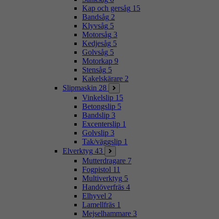
Kap och gersåg
15
Bandsåg
2
Klyvsåg
5
Motorsåg
3
Kedjesåg
5
Golvsåg
5
Motorkap
9
Stensåg
5
Kakelskärare
2
Slipmaskin
28
Vinkelslip
15
Betongslip
5
Bandslip
3
Excenterslip
1
Golvslip
3
Tak/väggslip
1
Elverktyg
43
Mutterdragare
7
Fogpistol
11
Multiverktyg
5
Handöverfräs
4
Elhyvel
2
Lamellfräs
1
Mejselhammare
3