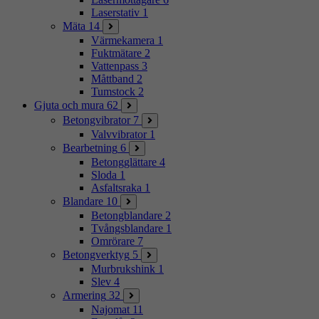
Laserstativ
1
Mäta
14
Värmekamera
1
Fuktmätare
2
Vattenpass
3
Måttband
2
Tumstock
2
Gjuta och mura
62
Betongvibrator
7
Valvvibrator
1
Bearbetning
6
Betongglättare
4
Sloda
1
Asfaltsraka
1
Blandare
10
Betongblandare
2
Tvångsblandare
1
Omrörare
7
Betongverktyg
5
Murbrukshink
1
Slev
4
Armering
32
Najomat
11