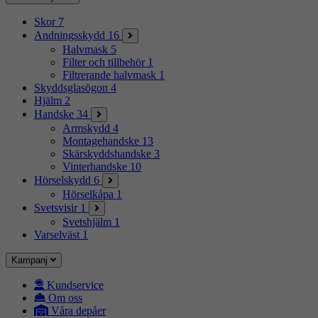
Skor
7
Andningsskydd
16
Halvmask
5
Filter och tillbehör
1
Filtrerande halvmask
1
Skyddsglasögon
4
Hjälm
2
Handske
34
Armskydd
4
Montagehandske
13
Skärskyddshandske
3
Vinterhandske
10
Hörselskydd
6
Hörselkåpa
1
Svetsvisir
1
Svetshjälm
1
Varselväst
1
Kampanj
Kundservice
Om oss
Våra depåer