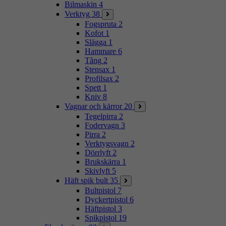
Bilmaskin
4
Verktyg
38
Fogspruta
2
Kofot
1
Slägga
1
Hammare
6
Tång
2
Stensax
1
Profilsax
2
Spett
1
Kniv
8
Vagnar och kärror
20
Tegelpirra
2
Fodervagn
3
Pirra
2
Verktygsvagn
2
Dörrlyft
2
Brukskärra
1
Skivlyft
5
Häft spik bult
35
Bultpistol
7
Dyckertpistol
6
Häftpistol
3
Spikpistol
19