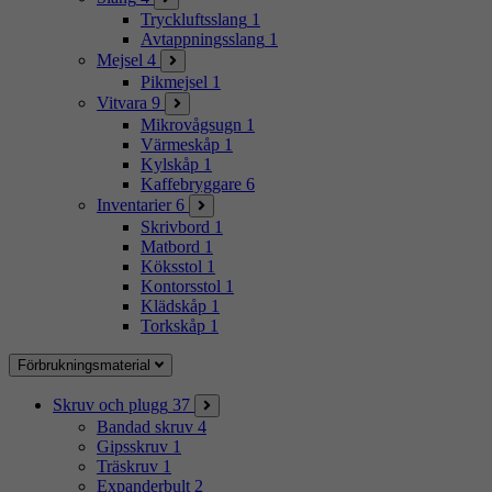
Tryckluftsslang
1
Avtappningsslang
1
Mejsel
4
Pikmejsel
1
Vitvara
9
Mikrovågsugn
1
Värmeskåp
1
Kylskåp
1
Kaffebryggare
6
Inventarier
6
Skrivbord
1
Matbord
1
Köksstol
1
Kontorsstol
1
Klädskåp
1
Torkskåp
1
Förbrukningsmaterial
Skruv och plugg
37
Bandad skruv
4
Gipsskruv
1
Träskruv
1
Expanderbult
2