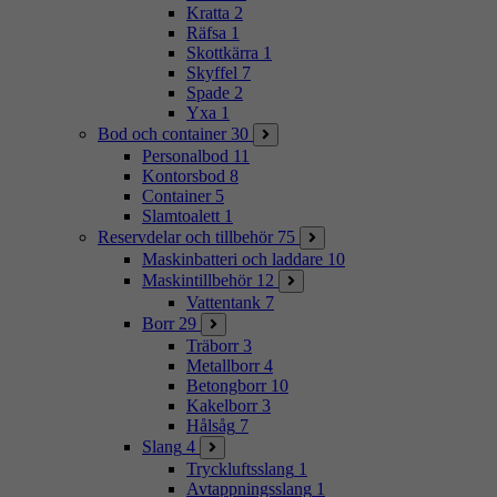
Kratta
2
Räfsa
1
Skottkärra
1
Skyffel
7
Spade
2
Yxa
1
Bod och container
30
Personalbod
11
Kontorsbod
8
Container
5
Slamtoalett
1
Reservdelar och tillbehör
75
Maskinbatteri och laddare
10
Maskintillbehör
12
Vattentank
7
Borr
29
Träborr
3
Metallborr
4
Betongborr
10
Kakelborr
3
Hålsåg
7
Slang
4
Tryckluftsslang
1
Avtappningsslang
1