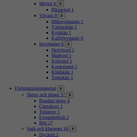
Mejsel
4
Pikmejsel
1
Vitvara
9
Mikrovågsugn
1
Värmeskåp
1
Kylskåp
1
Kaffebryggare
6
Inventarier
6
Skrivbord
1
Matbord
1
Köksstol
1
Kontorsstol
1
Klädskåp
1
Torkskåp
1
Förbrukningsmaterial
Skruv och plugg
37
Bandad skruv
4
Gipsskruv
1
Träskruv
1
Expanderbult
2
Bits
27
Spik och klammer
18
Dyckert
2