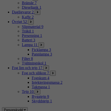
Bränsle
7
Dieseltank
1
Dagligvaror
2
Kaffe
2
Övrigt
52
Slipmaterial
9
Träkil
1
Presenning
1
Batteri
3
Lampa
11
Ficklampa
3
Pannlampa
3
Filter
8
Tjältiningskol
1
Fog lim och tejp
17
Fog och silikon
7
Fogskum
4
Injekteringsmassa
2
Takmassa
1
Tejp
10
Byggtejp
9
Skyddstejp
1
Personskydd