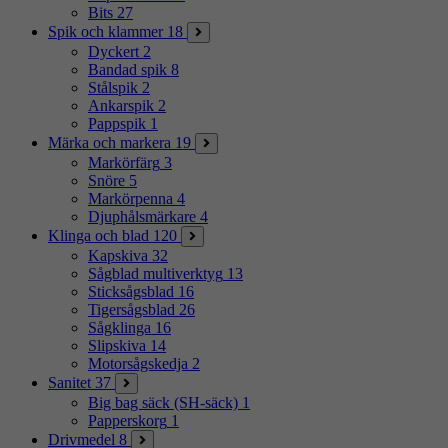
Bits
27
Spik och klammer
18
Dyckert
2
Bandad spik
8
Stålspik
2
Ankarspik
2
Pappspik
1
Märka och markera
19
Markörfärg
3
Snöre
5
Markörpenna
4
Djuphålsmärkare
4
Klinga och blad
120
Kapskiva
32
Sågblad multiverktyg
13
Sticksågsblad
16
Tigersågsblad
26
Sågklinga
16
Slipskiva
14
Motorsågskedja
2
Sanitet
37
Big bag säck (SH-säck)
1
Papperskorg
1
Drivmedel
8