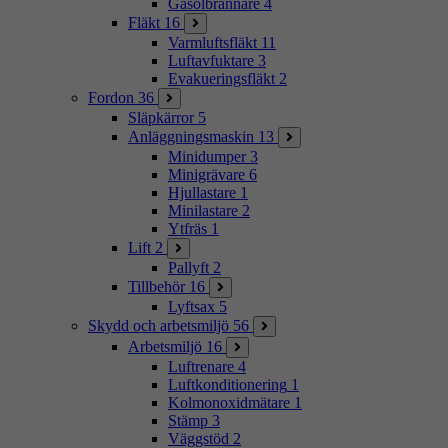
Gasolbrännare
4
Fläkt
16
Varmluftsfläkt
11
Luftavfuktare
3
Evakueringsfläkt
2
Fordon
36
Släpkärror
5
Anläggningsmaskin
13
Minidumper
3
Minigrävare
6
Hjullastare
1
Minilastare
2
Ytfräs
1
Lift
2
Pallyft
2
Tillbehör
16
Lyftsax
5
Skydd och arbetsmiljö
56
Arbetsmiljö
16
Luftrenare
4
Luftkonditionering
1
Kolmonoxidmätare
1
Stämp
3
Väggstöd
2