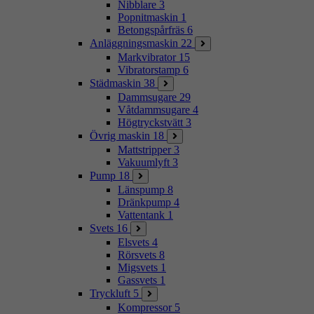
Nibblare
3
Popnitmaskin
1
Betongspårfräs
6
Anläggningsmaskin
22
Markvibrator
15
Vibratorstamp
6
Städmaskin
38
Dammsugare
29
Våtdammsugare
4
Högtryckstvätt
3
Övrig maskin
18
Mattstripper
3
Vakuumlyft
3
Pump
18
Länspump
8
Dränkpump
4
Vattentank
1
Svets
16
Elsvets
4
Rörsvets
8
Migsvets
1
Gassvets
1
Tryckluft
5
Kompressor
5