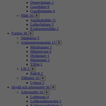
Doppvärmare
1
Gasoltuber
6
Gasolbrännare
4
Fläkt
16
Varmluftsfläkt
11
Luftavfuktare
3
Evakueringsfläkt
2
Fordon
36
Släpkärror
5
Anläggningsmaskin
13
Minidumper
3
Minigrävare
6
Hjullastare
1
Minilastare
2
Ytfräs
1
Lift
2
Pallyft
2
Tillbehör
16
Lyftsax
5
Skydd och arbetsmiljö
56
Arbetsmiljö
16
Luftrenare
4
Luftkonditionering
1
Kolmonoxidmätare
1