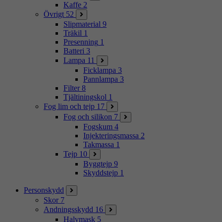
Kaffe
2
Övrigt
52
Slipmaterial
9
Träkil
1
Presenning
1
Batteri
3
Lampa
11
Ficklampa
3
Pannlampa
3
Filter
8
Tjältiningskol
1
Fog lim och tejp
17
Fog och silikon
7
Fogskum
4
Injekteringsmassa
2
Takmassa
1
Tejp
10
Byggtejp
9
Skyddstejp
1
Personskydd
Skor
7
Andningsskydd
16
Halvmask
5