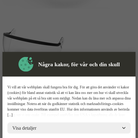
Några kakor, för vår och din skull
Visir
Mer information
Vi vill att vår webbplats skall fungera bra för dig. För att göra det använder vi kakor
(cookies) för bland annat statistik så att vi kan lära oss mer om hur vi skall utveckla
Guardio Theia
vår webbplats på ett så bra sätt som möjligt. Nedan kan du läsa mer och anpassa dina
inställningar. Notera att när du godkänner statistik och marknadsförings-cookies
kommer viss data överföras utanför EU. Hur den informationen används av berörda
Passar Guardio Armet
[...]
bolag vet vi inte exakt. Till exempel uppfyller inte USA:s lagstiftning alla de krav
Droppskydd
gällande hantering av personuppgifter som ställs inom EU, vilket kan innebära vissa
Imskyddat
risker för dina personuppgifter. De berörda bolagen måste lämna över uppgifter till
Visa detaljer
brottsbekämpande myndigheter i USA om de får en sådan begäran. Det kan dock
Relaterade
Mer information
Upp
vara svårt eller omöjligt för dig att hävda dina rättigheter, t.ex. rätten till radering,