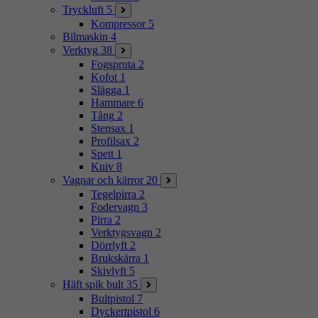
Tryckluft
5
Kompressor
5
Bilmaskin
4
Verktyg
38
Fogspruta
2
Kofot
1
Slägga
1
Hammare
6
Tång
2
Stensax
1
Profilsax
2
Spett
1
Kniv
8
Vagnar och kärror
20
Tegelpirra
2
Fodervagn
3
Pirra
2
Verktygsvagn
2
Dörrlyft
2
Brukskärra
1
Skivlyft
5
Häft spik bult
35
Bultpistol
7
Dyckertpistol
6