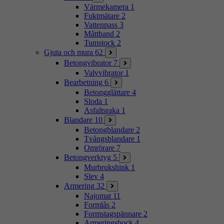
Värmekamera
1
Fuktmätare
2
Vattenpass
3
Måttband
2
Tumstock
2
Gjuta och mura
62
Betongvibrator
7
Valvvibrator
1
Bearbetning
6
Betongglättare
4
Sloda
1
Asfaltsraka
1
Blandare
10
Betongblandare
2
Tvångsblandare
1
Omrörare
7
Betongverktyg
5
Murbrukshink
1
Slev
4
Armering
32
Najomat
11
Formlås
2
Formstagspännare
2
Armeringsbock
4