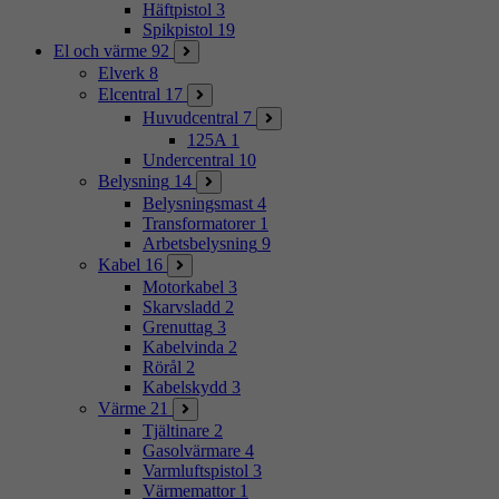
Häftpistol
3
Spikpistol
19
El och värme
92
Elverk
8
Elcentral
17
Huvudcentral
7
125A
1
Undercentral
10
Belysning
14
Belysningsmast
4
Transformatorer
1
Arbetsbelysning
9
Kabel
16
Motorkabel
3
Skarvsladd
2
Grenuttag
3
Kabelvinda
2
Rörål
2
Kabelskydd
3
Värme
21
Tjältinare
2
Gasolvärmare
4
Varmluftspistol
3
Värmemattor
1