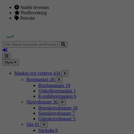
Snabb leverans
Proffsverktyg
Prisvärt
Sök
bland
Logga
tusentals
in
proffsmaskiner
Mina
Meny
Hyra
sidor
Maskin och verktyg
434
Borrmaskin
28
Borrhammare
19
Vinkelborrmaskin
1
Kombiborrmaskin
6
Skruvdragare
30
Borrskruvdragare
18
Slagskruvdragare
7
Gipsskruvdragare
5
Såg
91
Sticksåg
6