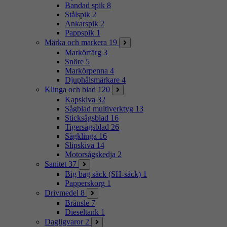
Bandad spik
8
Stålspik
2
Ankarspik
2
Pappspik
1
Märka och markera
19
Markörfärg
3
Snöre
5
Markörpenna
4
Djuphålsmärkare
4
Klinga och blad
120
Kapskiva
32
Sågblad multiverktyg
13
Sticksågsblad
16
Tigersågsblad
26
Sågklinga
16
Slipskiva
14
Motorsågskedja
2
Sanitet
37
Big bag säck (SH-säck)
1
Papperskorg
1
Drivmedel
8
Bränsle
7
Dieseltank
1
Dagligvaror
2