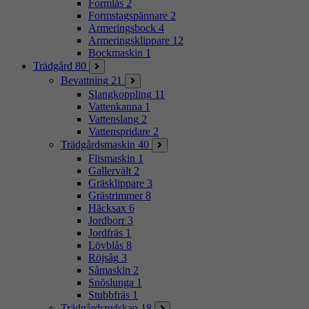
Formlås
2
Formstagspännare
2
Armeringsbock
4
Armeringsklippare
12
Bockmaskin
1
Trädgård
80
Bevattning
21
Slangkoppling
11
Vattenkanna
1
Vattenslang
2
Vattenspridare
2
Trädgårdsmaskin
40
Flismaskin
1
Gallervält
2
Gräsklippare
3
Grästrimmer
8
Häcksax
6
Jordborr
3
Jordfräs
1
Lövblås
8
Röjsåg
3
Såmaskin
2
Snöslunga
1
Stubbfräs
1
Trädgårdsredskap
18