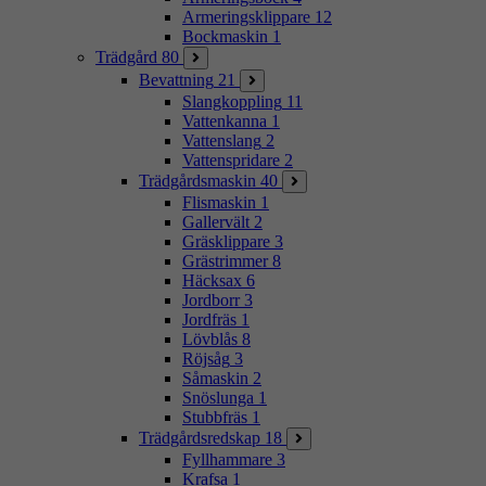
Armeringsklippare
12
Bockmaskin
1
Trädgård
80
Bevattning
21
Slangkoppling
11
Vattenkanna
1
Vattenslang
2
Vattenspridare
2
Trädgårdsmaskin
40
Flismaskin
1
Gallervält
2
Gräsklippare
3
Grästrimmer
8
Häcksax
6
Jordborr
3
Jordfräs
1
Lövblås
8
Röjsåg
3
Såmaskin
2
Snöslunga
1
Stubbfräs
1
Trädgårdsredskap
18
Fyllhammare
3
Krafsa
1