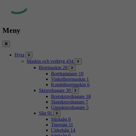
Meny
Stäng
Hyra
Maskin och verktyg
434
Borrmaskin
28
Borrhammare
19
Vinkelborrmaskin
1
Kombiborrmaskin
6
Skruvdragare
30
Borrskruvdragare
18
Slagskruvdragare
7
Gipsskruvdragare
5
Såg
91
Sticksåg
6
Tigersåg
11
Cirkelsåg
14
Sänksåg
6