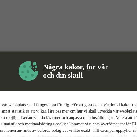
Några kakor, för vår
och din skull
tt vår webbplats skall fungera bra för dig. För att göra det använder vi kakor (c
 annat statistik så att vi kan lära oss mer om hur vi skall utveckla vår webbplats
som möjligt. Nedan kan du läsa mer och anpassa dina inställningar. Notera att n
r statistik och marknadsförings-cookies kommer viss data överföras utanför E
rmationen används av berörda bolag vet vi inte exakt. Till exempel uppfyller i
ing alla de krav gällande hantering av personuppgifter som ställs inom EU, vilk