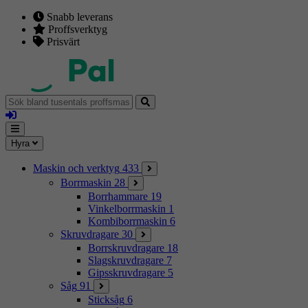
Snabb leverans
Proffsverktyg
Prisvärt
Sök
bland
Logga
tusentals
in
proffsmaskiner
Mina
Meny
Hyra
sidor
Maskin och verktyg
433
Borrmaskin
28
Borrhammare
19
Vinkelborrmaskin
1
Kombiborrmaskin
6
Skruvdragare
30
Borrskruvdragare
18
Slagskruvdragare
7
Gipsskruvdragare
5
Såg
91
Sticksåg
6