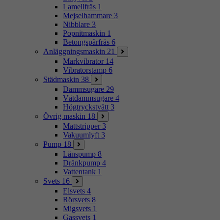
Lamellfräs
1
Mejselhammare
3
Nibblare
3
Popnitmaskin
1
Betongspårfräs
6
Anläggningsmaskin
21
Markvibrator
14
Vibratorstamp
6
Städmaskin
38
Dammsugare
29
Våtdammsugare
4
Högtryckstvätt
3
Övrig maskin
18
Mattstripper
3
Vakuumlyft
3
Pump
18
Länspump
8
Dränkpump
4
Vattentank
1
Svets
16
Elsvets
4
Rörsvets
8
Migsvets
1
Gassvets
1