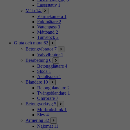
Laserstativ
1
Mäta
14
Värmekamera
1
Fuktmätare
2
Vattenpass
3
Måttband
2
Tumstock
2
Gjuta och mura
62
Betongvibrator
7
Valvvibrator
1
Bearbetning
6
Betongglättare
4
Sloda
1
Asfaltsraka
1
Blandare
10
Betongblandare
2
Tvångsblandare
1
Omrörare
7
Betongverktyg
5
Murbrukshink
1
Slev
4
Armering
32
Najomat
11