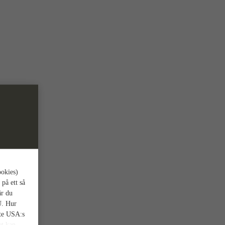
ookies)
 på ett så
är du
U. Hur
nte USA:s
et kan