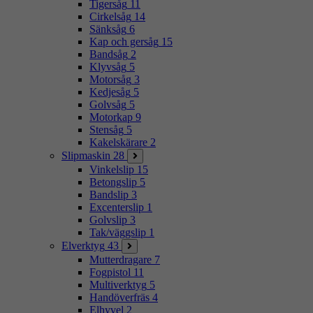
Tigersåg
11
Cirkelsåg
14
Sänksåg
6
Kap och gersåg
15
Bandsåg
2
Klyvsåg
5
Motorsåg
3
Kedjesåg
5
Golvsåg
5
Motorkap
9
Stensåg
5
Kakelskärare
2
Slipmaskin
28
Vinkelslip
15
Betongslip
5
Bandslip
3
Excenterslip
1
Golvslip
3
Tak/väggslip
1
Elverktyg
43
Mutterdragare
7
Fogpistol
11
Multiverktyg
5
Handöverfräs
4
Elhyvel
2