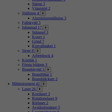
Stämp
3
Väggstöd
2
Ställning
4
Aluminiumställning
3
Fallskydd
3
Inhägnad
17
Stängsel
3
Koner
1
Grind
7
Kravallstaket
1
Stege
8
Arbetsbock
4
Körplåt
1
Första hjälpen
3
Brandskydd
3
Brandfiltar
1
Brandsläckare
2
Mätinstrument
42
Laser
26
Korslaser
3
Rotationslaser
9
Rörlaser
2
Avståndsmätare
5
Lasermottagare
6