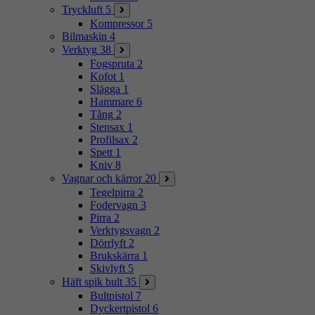
Tryckluft
5
Kompressor
5
Bilmaskin
4
Verktyg
38
Fogspruta
2
Kofot
1
Slägga
1
Hammare
6
Tång
2
Stensax
1
Profilsax
2
Spett
1
Kniv
8
Vagnar och kärror
20
Tegelpirra
2
Fodervagn
3
Pirra
2
Verktygsvagn
2
Dörrlyft
2
Brukskärra
1
Skivlyft
5
Häft spik bult
35
Bultpistol
7
Dyckertpistol
6