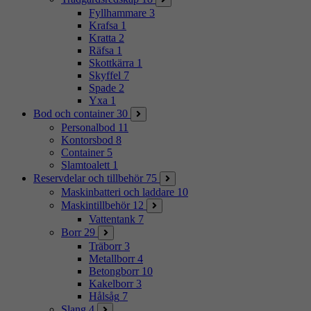
Fyllhammare
3
Krafsa
1
Kratta
2
Räfsa
1
Skottkärra
1
Skyffel
7
Spade
2
Yxa
1
Bod och container
30
Personalbod
11
Kontorsbod
8
Container
5
Slamtoalett
1
Reservdelar och tillbehör
75
Maskinbatteri och laddare
10
Maskintillbehör
12
Vattentank
7
Borr
29
Träborr
3
Metallborr
4
Betongborr
10
Kakelborr
3
Hålsåg
7
Slang
4