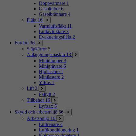
Doppvärmare
1
Gasoltuber
6
Gasolbrännare
4
Fläkt
16
Varmluftsfläkt
11
Luftavfuktare
3
Evakueringsfläkt
2
Fordon
36
Släpkärror
5
Anläggningsmaskin
13
Minidumper
3
Minigrävare
6
Hjullastare
1
Minilastare
2
Ytfräs
1
Lift
2
Pallyft
2
Tillbehör
16
Lyftsax
5
Skydd och arbetsmiljö
56
Arbetsmiljö
16
Luftrenare
4
Luftkonditionering
1
Kolmonoxidmätare
1