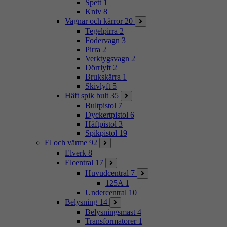
Spett
1
Kniv
8
Vagnar och kärror
20
Tegelpirra
2
Fodervagn
3
Pirra
2
Verktygsvagn
2
Dörrlyft
2
Brukskärra
1
Skivlyft
5
Häft spik bult
35
Bultpistol
7
Dyckertpistol
6
Häftpistol
3
Spikpistol
19
El och värme
92
Elverk
8
Elcentral
17
Huvudcentral
7
125A
1
Undercentral
10
Belysning
14
Belysningsmast
4
Transformatorer
1