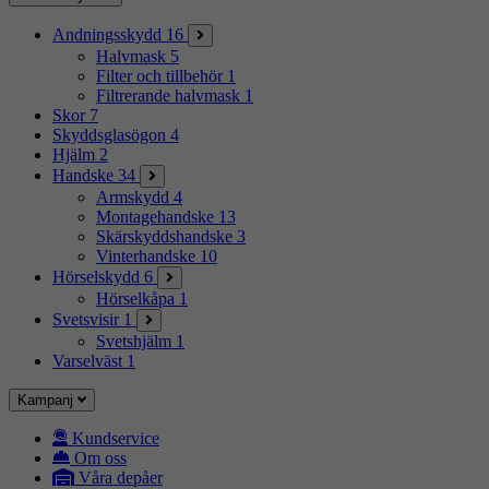
Andningsskydd
16
Halvmask
5
Filter och tillbehör
1
Filtrerande halvmask
1
Skor
7
Skyddsglasögon
4
Hjälm
2
Handske
34
Armskydd
4
Montagehandske
13
Skärskyddshandske
3
Vinterhandske
10
Hörselskydd
6
Hörselkåpa
1
Svetsvisir
1
Svetshjälm
1
Varselväst
1
Kampanj
Kundservice
Om oss
Våra depåer