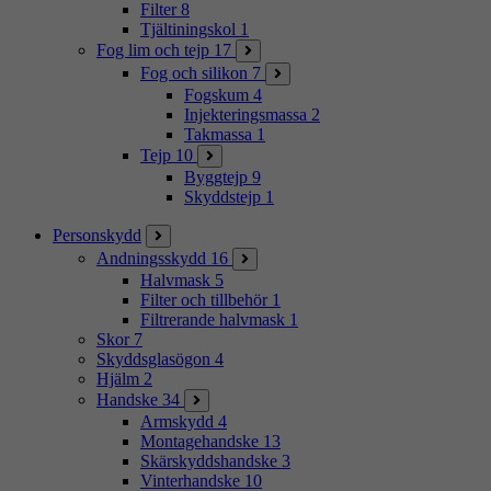
Filter
8
Tjältiningskol
1
Fog lim och tejp
17
Fog och silikon
7
Fogskum
4
Injekteringsmassa
2
Takmassa
1
Tejp
10
Byggtejp
9
Skyddstejp
1
Personskydd
Andningsskydd
16
Halvmask
5
Filter och tillbehör
1
Filtrerande halvmask
1
Skor
7
Skyddsglasögon
4
Hjälm
2
Handske
34
Armskydd
4
Montagehandske
13
Skärskyddshandske
3
Vinterhandske
10