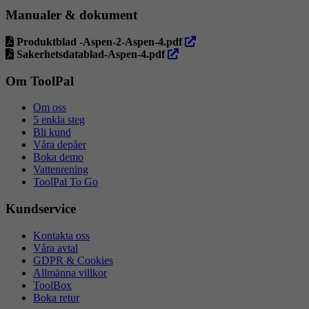
Manualer & dokument
öppna
Produktblad -Aspen-2-Aspen-4.pdf
öppna
i
Sakerhetsdatablad-Aspen-4.pdf
i
ny
ny
flik
Om ToolPal
flik
Om oss
5 enkla steg
Bli kund
Våra depåer
Boka demo
Vattenrening
ToolPal To Go
Kundservice
Kontakta oss
Våra avtal
GDPR & Cookies
Allmänna villkor
ToolBox
Boka retur