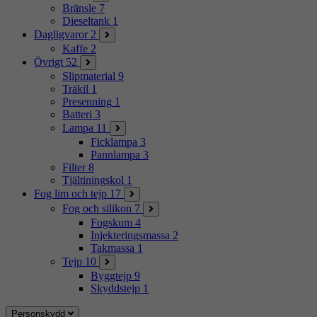
Bränsle
7
Dieseltank
1
Dagligvaror
2
Kaffe
2
Övrigt
52
Slipmaterial
9
Träkil
1
Presenning
1
Batteri
3
Lampa
11
Ficklampa
3
Pannlampa
3
Filter
8
Tjältiningskol
1
Fog lim och tejp
17
Fog och silikon
7
Fogskum
4
Injekteringsmassa
2
Takmassa
1
Tejp
10
Byggtejp
9
Skyddstejp
1
Personskydd