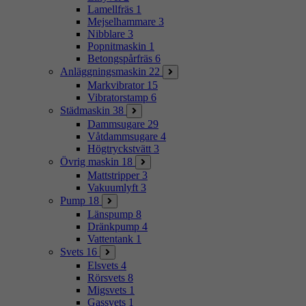
Lamellfräs
1
Mejselhammare
3
Nibblare
3
Popnitmaskin
1
Betongspårfräs
6
Anläggningsmaskin
22
Markvibrator
15
Vibratorstamp
6
Städmaskin
38
Dammsugare
29
Våtdammsugare
4
Högtryckstvätt
3
Övrig maskin
18
Mattstripper
3
Vakuumlyft
3
Pump
18
Länspump
8
Dränkpump
4
Vattentank
1
Svets
16
Elsvets
4
Rörsvets
8
Migsvets
1
Gassvets
1