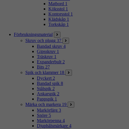
Matbord
1
Köksstol
1
Kontorsstol
1
Klädskåp
1
Torkskåp
1
Förbrukningsmaterial
Skruv och plugg
37
Bandad skruv
4
Gipsskruv
1
Träskruv
1
Expanderbult
2
Bits
27
Spik och klammer
18
Dyckert
2
Bandad spik
8
Stålspik
2
Ankarspik
2
Pappspik
1
Märka och markera
19
Markörfärg
3
Snöre
5
Markörpenna
4
Djuphålsmärkare
4