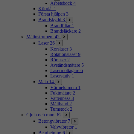
Arbetsbock
4
Körplåt
1
Första hjälpen
3
Brandskydd
3
Brandfiltar
1
Brandsläckare
2
Mätinstrument
42
Laser
26
Korslaser
3
Rotationslaser
9
Rörlaser
2
Avståndsmätare
5
Lasermottagare
6
Laserstativ
1
Mäta
14
Värmekamera
1
Fuktmätare
2
Vattenpass
3
Måttband
2
Tumstock
2
Gjuta och mura
62
Betongvibrator
7
Valvvibrator
1
Bearbetning
6