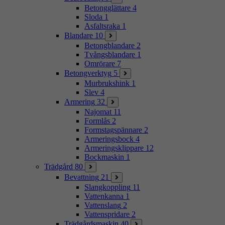
Betongglättare
4
Sloda
1
Asfaltsraka
1
Blandare
10
Betongblandare
2
Tvångsblandare
1
Omrörare
7
Betongverktyg
5
Murbrukshink
1
Slev
4
Armering
32
Najomat
11
Formlås
2
Formstagspännare
2
Armeringsbock
4
Armeringsklippare
12
Bockmaskin
1
Trädgård
80
Bevattning
21
Slangkoppling
11
Vattenkanna
1
Vattenslang
2
Vattenspridare
2
Trädgårdsmaskin
40