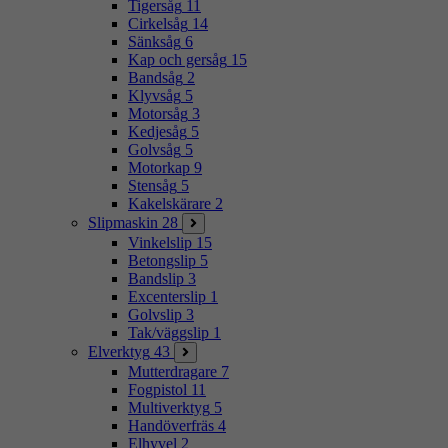
Tigersåg
11
Cirkelsåg
14
Sänksåg
6
Kap och gersåg
15
Bandsåg
2
Klyvsåg
5
Motorsåg
3
Kedjesåg
5
Golvsåg
5
Motorkap
9
Stensåg
5
Kakelskärare
2
Slipmaskin
28
Vinkelslip
15
Betongslip
5
Bandslip
3
Excenterslip
1
Golvslip
3
Tak/väggslip
1
Elverktyg
43
Mutterdragare
7
Fogpistol
11
Multiverktyg
5
Handöverfräs
4
Elhyvel
2