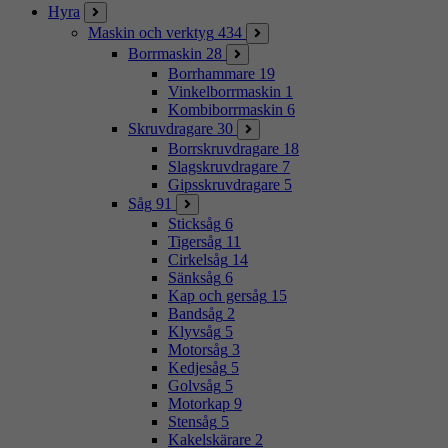
Hyra
Maskin och verktyg
434
Borrmaskin
28
Borrhammare
19
Vinkelborrmaskin
1
Kombiborrmaskin
6
Skruvdragare
30
Borrskruvdragare
18
Slagskruvdragare
7
Gipsskruvdragare
5
Såg
91
Sticksåg
6
Tigersåg
11
Cirkelsåg
14
Sänksåg
6
Kap och gersåg
15
Bandsåg
2
Klyvsåg
5
Motorsåg
3
Kedjesåg
5
Golvsåg
5
Motorkap
9
Stensåg
5
Kakelskärare
2