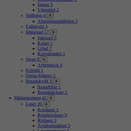
Stämp
3
Väggstöd
2
Ställning
4
Aluminiumställning
3
Fallskydd
3
Inhägnad
17
Stängsel
3
Koner
1
Grind
7
Kravallstaket
1
Stege
8
Arbetsbock
4
Körplåt
1
Första hjälpen
3
Brandskydd
3
Brandfiltar
1
Brandsläckare
2
Mätinstrument
42
Laser
26
Korslaser
3
Rotationslaser
9
Rörlaser
2
Avståndsmätare
5
Lasermottagare
6