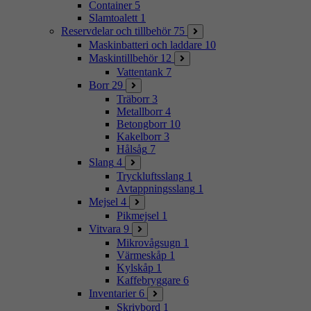
Container
5
Slamtoalett
1
Reservdelar och tillbehör
75
Maskinbatteri och laddare
10
Maskintillbehör
12
Vattentank
7
Borr
29
Träborr
3
Metallborr
4
Betongborr
10
Kakelborr
3
Hålsåg
7
Slang
4
Tryckluftsslang
1
Avtappningsslang
1
Mejsel
4
Pikmejsel
1
Vitvara
9
Mikrovågsugn
1
Värmeskåp
1
Kylskåp
1
Kaffebryggare
6
Inventarier
6
Skrivbord
1