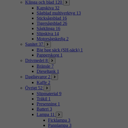
Klinga och blad
120
Kapskiva
32
Sågblad multiverktyg
13
Sticksågsblad
16
Tigersågsblad
26
Sågklinga
16
Slipskiva
14
Motorsågskedja
2
Sanitet
37
Big bag säck (SH-säck)
1
Papperskorg
1
Drivmedel
8
Bränsle
7
Dieseltank
1
Dagligvaror
2
Kaffe
2
Övrigt
52
Slipmaterial
9
Träkil
1
Presenning
1
Batteri
3
Lampa
11
Ficklampa
3
Pannlampa
3