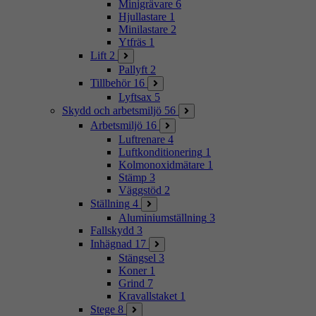
Minigrävare
6
Hjullastare
1
Minilastare
2
Ytfräs
1
Lift
2
Pallyft
2
Tillbehör
16
Lyftsax
5
Skydd och arbetsmiljö
56
Arbetsmiljö
16
Luftrenare
4
Luftkonditionering
1
Kolmonoxidmätare
1
Stämp
3
Väggstöd
2
Ställning
4
Aluminiumställning
3
Fallskydd
3
Inhägnad
17
Stängsel
3
Koner
1
Grind
7
Kravallstaket
1
Stege
8