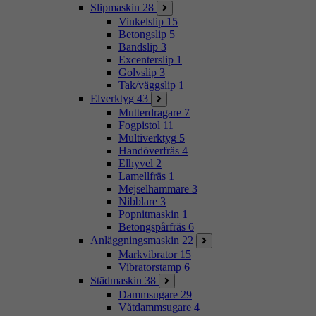
Slipmaskin
28
Vinkelslip
15
Betongslip
5
Bandslip
3
Excenterslip
1
Golvslip
3
Tak/väggslip
1
Elverktyg
43
Mutterdragare
7
Fogpistol
11
Multiverktyg
5
Handöverfräs
4
Elhyvel
2
Lamellfräs
1
Mejselhammare
3
Nibblare
3
Popnitmaskin
1
Betongspårfräs
6
Anläggningsmaskin
22
Markvibrator
15
Vibratorstamp
6
Städmaskin
38
Dammsugare
29
Våtdammsugare
4