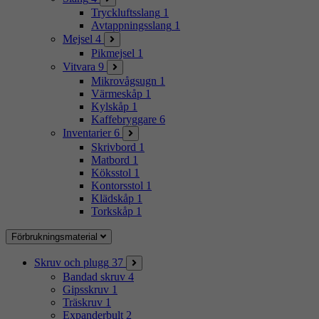
Tryckluftsslang
1
Avtappningsslang
1
Mejsel
4
Pikmejsel
1
Vitvara
9
Mikrovågsugn
1
Värmeskåp
1
Kylskåp
1
Kaffebryggare
6
Inventarier
6
Skrivbord
1
Matbord
1
Köksstol
1
Kontorsstol
1
Klädskåp
1
Torkskåp
1
Förbrukningsmaterial
Skruv och plugg
37
Bandad skruv
4
Gipsskruv
1
Träskruv
1
Expanderbult
2