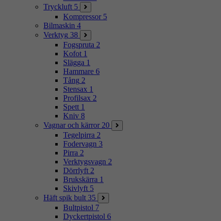
Tryckluft
5
Kompressor
5
Bilmaskin
4
Verktyg
38
Fogspruta
2
Kofot
1
Slägga
1
Hammare
6
Tång
2
Stensax
1
Profilsax
2
Spett
1
Kniv
8
Vagnar och kärror
20
Tegelpirra
2
Fodervagn
3
Pirra
2
Verktygsvagn
2
Dörrlyft
2
Brukskärra
1
Skivlyft
5
Häft spik bult
35
Bultpistol
7
Dyckertpistol
6