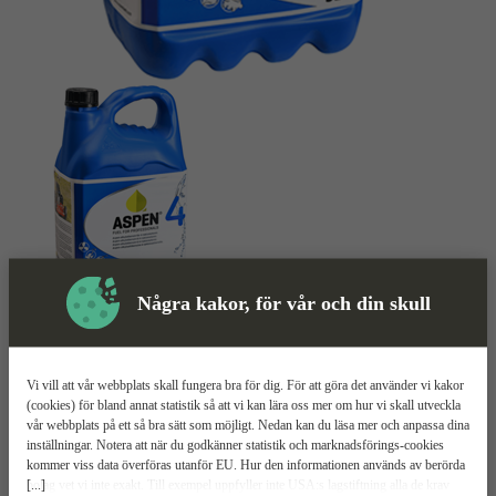
Några kakor, för vår och din skull
Skyddsutrustning
Bränsle
Mer information
Vi vill att vår webbplats skall fungera bra för dig. För att göra det använder vi kakor
(cookies) för bland annat statistik så att vi kan lära oss mer om hur vi skall utveckla
vår webbplats på ett så bra sätt som möjligt. Nedan kan du läsa mer och anpassa dina
Aspen 4
inställningar. Notera att när du godkänner statistik och marknadsförings-cookies
kommer viss data överföras utanför EU. Hur den informationen används av berörda
[...]
bolag vet vi inte exakt. Till exempel uppfyller inte USA:s lagstiftning alla de krav
Fri från etanol