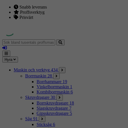
Snabb leverans
Proffsverktyg
Prisvärt
Sök
bland
Logga
tusentals
in
proffsmaskiner
Mina
Meny
Hyra
sidor
Maskin och verktyg
434
Borrmaskin
28
Borrhammare
19
Vinkelborrmaskin
1
Kombiborrmaskin
6
Skruvdragare
30
Borrskruvdragare
18
Slagskruvdragare
7
Gipsskruvdragare
5
Såg
91
Sticksåg
6