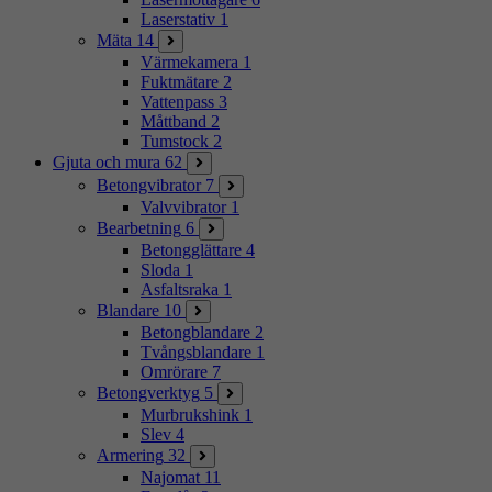
Laserstativ
1
Mäta
14
Värmekamera
1
Fuktmätare
2
Vattenpass
3
Måttband
2
Tumstock
2
Gjuta och mura
62
Betongvibrator
7
Valvvibrator
1
Bearbetning
6
Betongglättare
4
Sloda
1
Asfaltsraka
1
Blandare
10
Betongblandare
2
Tvångsblandare
1
Omrörare
7
Betongverktyg
5
Murbrukshink
1
Slev
4
Armering
32
Najomat
11