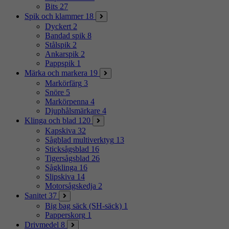
Bits
27
Spik och klammer
18
Dyckert
2
Bandad spik
8
Stålspik
2
Ankarspik
2
Pappspik
1
Märka och markera
19
Markörfärg
3
Snöre
5
Markörpenna
4
Djuphålsmärkare
4
Klinga och blad
120
Kapskiva
32
Sågblad multiverktyg
13
Sticksågsblad
16
Tigersågsblad
26
Sågklinga
16
Slipskiva
14
Motorsågskedja
2
Sanitet
37
Big bag säck (SH-säck)
1
Papperskorg
1
Drivmedel
8