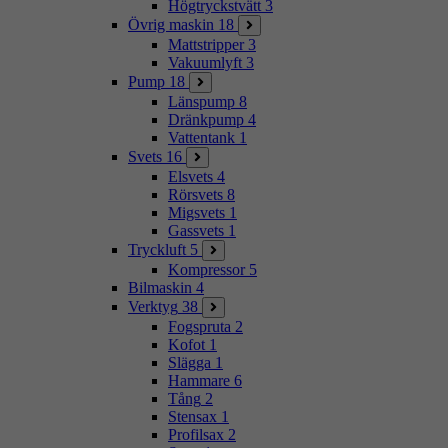
Högtryckstvätt
3
Övrig maskin
18
Mattstripper
3
Vakuumlyft
3
Pump
18
Länspump
8
Dränkpump
4
Vattentank
1
Svets
16
Elsvets
4
Rörsvets
8
Migsvets
1
Gassvets
1
Tryckluft
5
Kompressor
5
Bilmaskin
4
Verktyg
38
Fogspruta
2
Kofot
1
Slägga
1
Hammare
6
Tång
2
Stensax
1
Profilsax
2