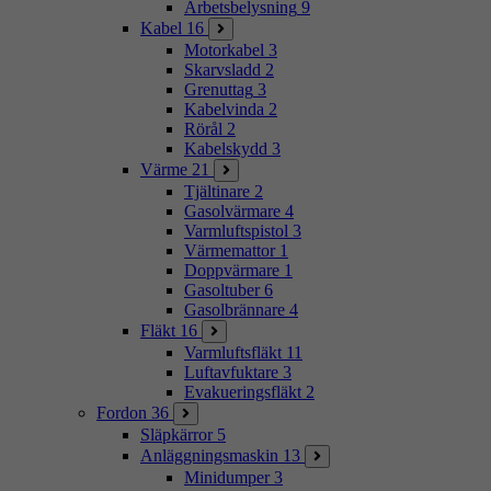
Arbetsbelysning
9
Kabel
16
Motorkabel
3
Skarvsladd
2
Grenuttag
3
Kabelvinda
2
Rörål
2
Kabelskydd
3
Värme
21
Tjältinare
2
Gasolvärmare
4
Varmluftspistol
3
Värmemattor
1
Doppvärmare
1
Gasoltuber
6
Gasolbrännare
4
Fläkt
16
Varmluftsfläkt
11
Luftavfuktare
3
Evakueringsfläkt
2
Fordon
36
Släpkärror
5
Anläggningsmaskin
13
Minidumper
3