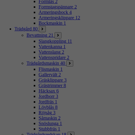
Formlås
2
Formstagspännare
2
Armeringsbock
4
Armeringsklippare
12
Bockmaskin
1
Trädgård
80
Bevattning
21
Slangkoppling
11
Vattenkanna
1
Vattenslang
2
Vattenspridare
2
Trädgårdsmaskin
40
Flismaskin
1
Gallervält
2
Gräsklippare
3
Grästrimmer
8
Häcksax
6
Jordborr
3
Jordfräs
1
Lövblås
8
Röjsåg
3
Såmaskin
2
Snöslunga
1
Stubbfräs
1
Trädgårdsredskap
18