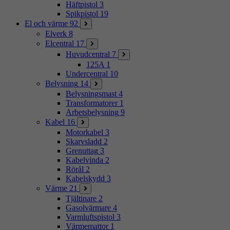
Häftpistol
3
Spikpistol
19
El och värme
92
Elverk
8
Elcentral
17
Huvudcentral
7
125A
1
Undercentral
10
Belysning
14
Belysningsmast
4
Transformatorer
1
Arbetsbelysning
9
Kabel
16
Motorkabel
3
Skarvsladd
2
Grenuttag
3
Kabelvinda
2
Rörål
2
Kabelskydd
3
Värme
21
Tjältinare
2
Gasolvärmare
4
Varmluftspistol
3
Värmemattor
1