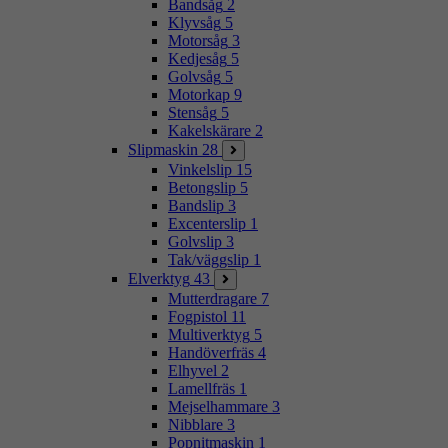
Bandsåg
2
Klyvsåg
5
Motorsåg
3
Kedjesåg
5
Golvsåg
5
Motorkap
9
Stensåg
5
Kakelskärare
2
Slipmaskin
28
Vinkelslip
15
Betongslip
5
Bandslip
3
Excenterslip
1
Golvslip
3
Tak/väggslip
1
Elverktyg
43
Mutterdragare
7
Fogpistol
11
Multiverktyg
5
Handöverfräs
4
Elhyvel
2
Lamellfräs
1
Mejselhammare
3
Nibblare
3
Popnitmaskin
1