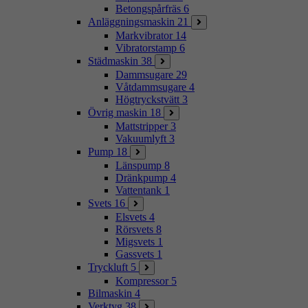
Betongspårfräs
6
Anläggningsmaskin
21
Markvibrator
14
Vibratorstamp
6
Städmaskin
38
Dammsugare
29
Våtdammsugare
4
Högtryckstvätt
3
Övrig maskin
18
Mattstripper
3
Vakuumlyft
3
Pump
18
Länspump
8
Dränkpump
4
Vattentank
1
Svets
16
Elsvets
4
Rörsvets
8
Migsvets
1
Gassvets
1
Tryckluft
5
Kompressor
5
Bilmaskin
4
Verktyg
38