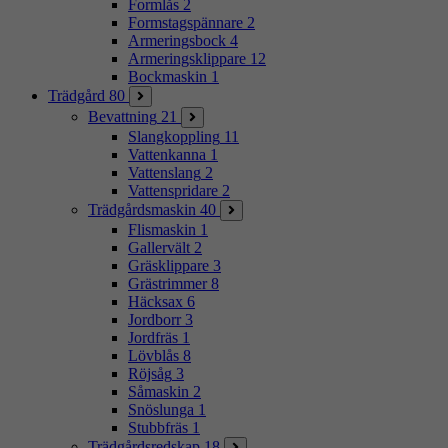
Formlås
2
Formstagspännare
2
Armeringsbock
4
Armeringsklippare
12
Bockmaskin
1
Trädgård
80
Bevattning
21
Slangkoppling
11
Vattenkanna
1
Vattenslang
2
Vattenspridare
2
Trädgårdsmaskin
40
Flismaskin
1
Gallervält
2
Gräsklippare
3
Grästrimmer
8
Häcksax
6
Jordborr
3
Jordfräs
1
Lövblås
8
Röjsåg
3
Såmaskin
2
Snöslunga
1
Stubbfräs
1
Trädgårdsredskap
18