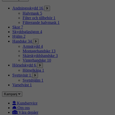
Andningsskydd
16
Halvmask
5
Filter och tillbehör
1
Filtrerande halvmask
1
Skor
7
Skyddsglasögon
4
Hjälm
2
Handske
34
Armskydd
4
Montagehandske
13
Skärskyddshandske
3
Vinterhandske
10
Hörselskydd
6
Hörselkåpa
1
Svetsvisir
1
Svetshjälm
1
Varselväst
1
Kampanj
Kundservice
Om oss
Våra depåer