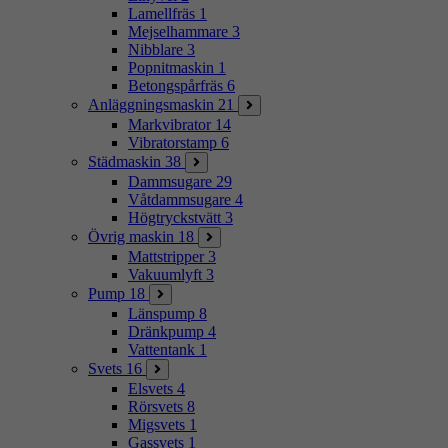
Lamellfräs
1
Mejselhammare
3
Nibblare
3
Popnitmaskin
1
Betongspårfräs
6
Anläggningsmaskin
21
Markvibrator
14
Vibratorstamp
6
Städmaskin
38
Dammsugare
29
Våtdammsugare
4
Högtryckstvätt
3
Övrig maskin
18
Mattstripper
3
Vakuumlyft
3
Pump
18
Länspump
8
Dränkpump
4
Vattentank
1
Svets
16
Elsvets
4
Rörsvets
8
Migsvets
1
Gassvets
1