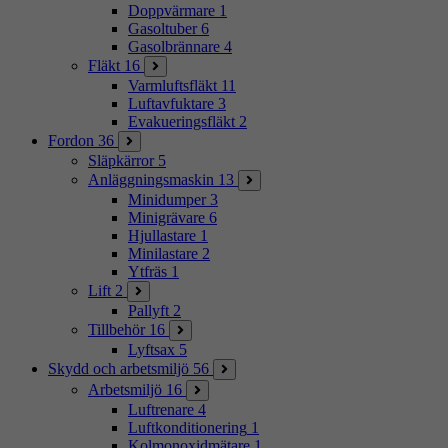
Doppvärmare
1
Gasoltuber
6
Gasolbrännare
4
Fläkt
16
Varmluftsfläkt
11
Luftavfuktare
3
Evakueringsfläkt
2
Fordon
36
Släpkärror
5
Anläggningsmaskin
13
Minidumper
3
Minigrävare
6
Hjullastare
1
Minilastare
2
Ytfräs
1
Lift
2
Pallyft
2
Tillbehör
16
Lyftsax
5
Skydd och arbetsmiljö
56
Arbetsmiljö
16
Luftrenare
4
Luftkonditionering
1
Kolmonoxidmätare
1