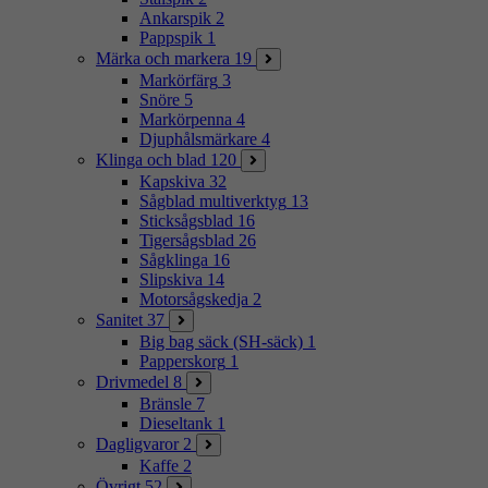
Ankarspik
2
Pappspik
1
Märka och markera
19
Markörfärg
3
Snöre
5
Markörpenna
4
Djuphålsmärkare
4
Klinga och blad
120
Kapskiva
32
Sågblad multiverktyg
13
Sticksågsblad
16
Tigersågsblad
26
Sågklinga
16
Slipskiva
14
Motorsågskedja
2
Sanitet
37
Big bag säck (SH-säck)
1
Papperskorg
1
Drivmedel
8
Bränsle
7
Dieseltank
1
Dagligvaror
2
Kaffe
2
Övrigt
52