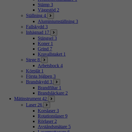
Stämp
3
Väggstöd
2
Ställning
4
Aluminiumställning
3
Fallskydd
3
Inhägnad
17
Stängsel
3
Koner
1
Grind
7
Kravallstaket
1
Stege
8
Arbetsbock
4
Körplåt
1
Första hjälpen
3
Brandskydd
3
Brandfiltar
1
Brandsläckare
2
Mätinstrument
42
Laser
26
Korslaser
3
Rotationslaser
9
Rörlaser
2
Avståndsmätare
5
Lasermottagare
6