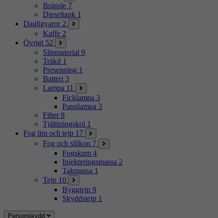
Bränsle
7
Dieseltank
1
Dagligvaror
2
Kaffe
2
Övrigt
52
Slipmaterial
9
Träkil
1
Presenning
1
Batteri
3
Lampa
11
Ficklampa
3
Pannlampa
3
Filter
8
Tjältiningskol
1
Fog lim och tejp
17
Fog och silikon
7
Fogskum
4
Injekteringsmassa
2
Takmassa
1
Tejp
10
Byggtejp
9
Skyddstejp
1
Personskydd