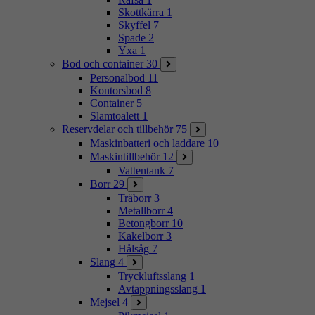
Skottkärra
1
Skyffel
7
Spade
2
Yxa
1
Bod och container
30
Personalbod
11
Kontorsbod
8
Container
5
Slamtoalett
1
Reservdelar och tillbehör
75
Maskinbatteri och laddare
10
Maskintillbehör
12
Vattentank
7
Borr
29
Träborr
3
Metallborr
4
Betongborr
10
Kakelborr
3
Hålsåg
7
Slang
4
Tryckluftsslang
1
Avtappningsslang
1
Mejsel
4