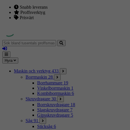
Snabb leverans
Proffsverktyg
Prisvärt
Sök
bland
Logga
tusentals
in
proffsmaskiner
Mina
Meny
Hyra
sidor
Maskin och verktyg
433
Borrmaskin
28
Borrhammare
19
Vinkelborrmaskin
1
Kombiborrmaskin
6
Skruvdragare
30
Borrskruvdragare
18
Slagskruvdragare
7
Gipsskruvdragare
5
Såg
91
Sticksåg
6