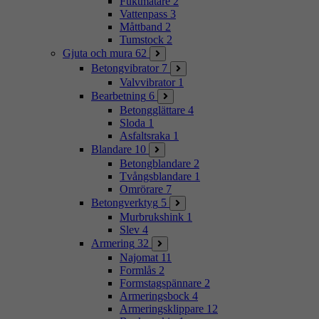
Fuktmätare
2
Vattenpass
3
Måttband
2
Tumstock
2
Gjuta och mura
62
Betongvibrator
7
Valvvibrator
1
Bearbetning
6
Betongglättare
4
Sloda
1
Asfaltsraka
1
Blandare
10
Betongblandare
2
Tvångsblandare
1
Omrörare
7
Betongverktyg
5
Murbrukshink
1
Slev
4
Armering
32
Najomat
11
Formlås
2
Formstagspännare
2
Armeringsbock
4
Armeringsklippare
12