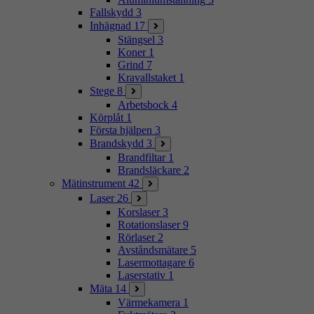
Fallskydd
3
Inhägnad
17
Stängsel
3
Koner
1
Grind
7
Kravallstaket
1
Stege
8
Arbetsbock
4
Körplåt
1
Första hjälpen
3
Brandskydd
3
Brandfiltar
1
Brandsläckare
2
Mätinstrument
42
Laser
26
Korslaser
3
Rotationslaser
9
Rörlaser
2
Avståndsmätare
5
Lasermottagare
6
Laserstativ
1
Mäta
14
Värmekamera
1