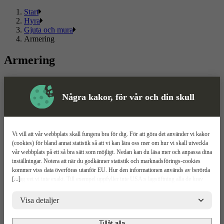
Start
Hyra
Gjuta och mura
Armering
Armering
Välj mellan flera olika
armeringsverktyg
och kända märken. Här
hittar du ett sortiment som passar både privat och proffs.
Några kakor, för vår och din skull
Läs mer
Läs mindre
Om ToolPal
Vi vill att vår webbplats skall fungera bra för dig. För att göra det använder vi kakor
(cookies) för bland annat statistik så att vi kan lära oss mer om hur vi skall utveckla
Om oss
vår webbplats på ett så bra sätt som möjligt. Nedan kan du läsa mer och anpassa dina
5 enkla steg
inställningar. Notera att när du godkänner statistik och marknadsförings-cookies
Bli kund
kommer viss data överföras utanför EU. Hur den informationen används av berörda
Våra depåer
[...]
bolag vet vi inte exakt. Till exempel uppfyller inte USA:s lagstiftning alla de krav
Boka demo
gällande hantering av personuppgifter som ställs inom EU, vilket kan innebära vissa
Vattenrening
risker för dina personuppgifter. De berörda bolagen måste lämna över uppgifter till
Visa detaljer
ToolPal To Go
brottsbekämpande myndigheter i USA om de får en sådan begäran. Det kan dock
vara svårt eller omöjligt för dig att hävda dina rättigheter, t.ex. rätten till radering,
Kundservice
Tillåt alla
gällande eventuella personuppgifter som de brottsbekämpande myndigheterna har