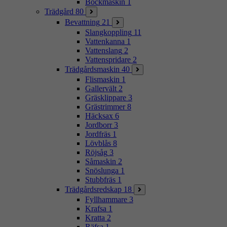
Bockmaskin
1
Trädgård
80
Bevattning
21
Slangkoppling
11
Vattenkanna
1
Vattenslang
2
Vattenspridare
2
Trädgårdsmaskin
40
Flismaskin
1
Gallervält
2
Gräsklippare
3
Grästrimmer
8
Häcksax
6
Jordborr
3
Jordfräs
1
Lövblås
8
Röjsåg
3
Såmaskin
2
Snöslunga
1
Stubbfräs
1
Trädgårdsredskap
18
Fyllhammare
3
Krafsa
1
Kratta
2
Räfsa
1