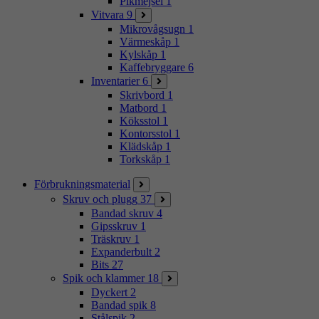
Pikmejsel
1
Vitvara
9
Mikrovågsugn
1
Värmeskåp
1
Kylskåp
1
Kaffebryggare
6
Inventarier
6
Skrivbord
1
Matbord
1
Köksstol
1
Kontorsstol
1
Klädskåp
1
Torkskåp
1
Förbrukningsmaterial
Skruv och plugg
37
Bandad skruv
4
Gipsskruv
1
Träskruv
1
Expanderbult
2
Bits
27
Spik och klammer
18
Dyckert
2
Bandad spik
8
Stålspik
2