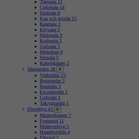
Tigersåg
11
Cirkelsåg
14
Sänksåg
6
Kap och gersåg
15
Bandsåg
2
Klyvsåg
5
Motorsåg
3
Kedjesåg
5
Golvsåg
5
Motorkap
9
Stensåg
5
Kakelskärare
2
Slipmaskin
28
Vinkelslip
15
Betongslip
5
Bandslip
3
Excenterslip
1
Golvslip
3
Tak/väggslip
1
Elverktyg
43
Mutterdragare
7
Fogpistol
11
Multiverktyg
5
Handöverfräs
4
Elhyvel
2