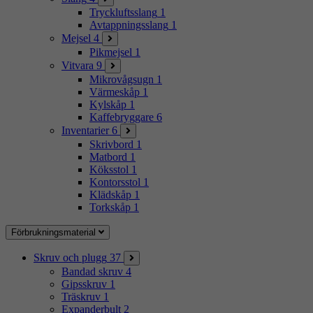
Tryckluftsslang
1
Avtappningsslang
1
Mejsel
4
Pikmejsel
1
Vitvara
9
Mikrovågsugn
1
Värmeskåp
1
Kylskåp
1
Kaffebryggare
6
Inventarier
6
Skrivbord
1
Matbord
1
Köksstol
1
Kontorsstol
1
Klädskåp
1
Torkskåp
1
Förbrukningsmaterial
Skruv och plugg
37
Bandad skruv
4
Gipsskruv
1
Träskruv
1
Expanderbult
2