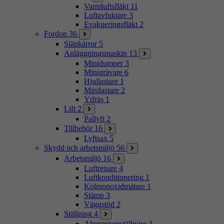
Varmluftsfläkt
11
Luftavfuktare
3
Evakueringsfläkt
2
Fordon
36
Släpkärror
5
Anläggningsmaskin
13
Minidumper
3
Minigrävare
6
Hjullastare
1
Minilastare
2
Ytfräs
1
Lift
2
Pallyft
2
Tillbehör
16
Lyftsax
5
Skydd och arbetsmiljö
56
Arbetsmiljö
16
Luftrenare
4
Luftkonditionering
1
Kolmonoxidmätare
1
Stämp
3
Väggstöd
2
Ställning
4
Aluminiumställning
3