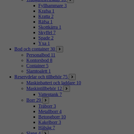
Fyllhammare
3
Krafsa
1
Kratta
2
Räfsa
1
Skottkärra
1
Skyffel
7
Spade
2
Yxa
1
Bod och container
30
Personalbod
11
Kontorsbod
8
Container
5
Slamtoalett
1
Reservdelar och tillbehör
75
Maskinbatteri och laddare
10
Maskintillbehör
12
Vattentank
7
Borr
29
Träborr
3
Metallborr
4
Betongborr
10
Kakelborr
3
Hålsåg
7
Slang
4