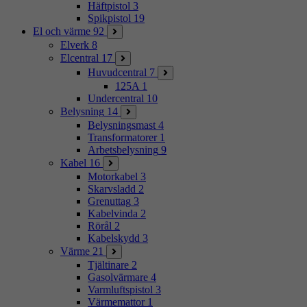
Häftpistol
3
Spikpistol
19
El och värme
92
Elverk
8
Elcentral
17
Huvudcentral
7
125A
1
Undercentral
10
Belysning
14
Belysningsmast
4
Transformatorer
1
Arbetsbelysning
9
Kabel
16
Motorkabel
3
Skarvsladd
2
Grenuttag
3
Kabelvinda
2
Rörål
2
Kabelskydd
3
Värme
21
Tjältinare
2
Gasolvärmare
4
Varmluftspistol
3
Värmemattor
1