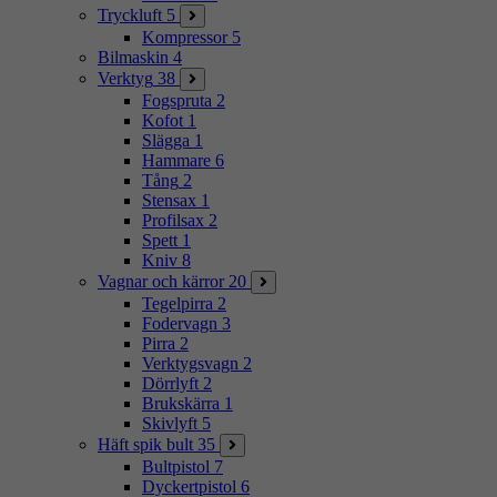
Tryckluft
5
Kompressor
5
Bilmaskin
4
Verktyg
38
Fogspruta
2
Kofot
1
Slägga
1
Hammare
6
Tång
2
Stensax
1
Profilsax
2
Spett
1
Kniv
8
Vagnar och kärror
20
Tegelpirra
2
Fodervagn
3
Pirra
2
Verktygsvagn
2
Dörrlyft
2
Brukskärra
1
Skivlyft
5
Häft spik bult
35
Bultpistol
7
Dyckertpistol
6