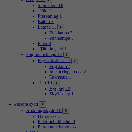
Slipmaterial
9
Träkil
1
Presenning
1
Batteri
3
Lampa
11
Ficklampa
3
Pannlampa
3
Filter
8
Tjältiningskol
1
Fog lim och tejp
17
Fog och silikon
7
Fogskum
4
Injekteringsmassa
2
Takmassa
1
Tejp
10
Byggtejp
9
Skyddstejp
1
Personskydd
Andningsskydd
16
Halvmask
5
Filter och tillbehör
1
Filtrerande halvmask
1