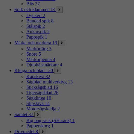
Bits
27
Spik och klammer
18
Dyckert
2
Bandad spik
8
Stålspik
2
Ankarspik
2
Pappspik
1
Märka och markera
19
Markörfärg
3
Snöre
5
Markörpenna
4
Djuphålsmärkare
4
Klinga och blad
120
Kapskiva
32
Sågblad multiverktyg
13
Sticksågsblad
16
Tigersågsblad
26
Sågklinga
16
Slipskiva
14
Motorsågskedja
2
Sanitet
37
Big bag säck (SH-säck)
1
Papperskorg
1
Drivmedel
8