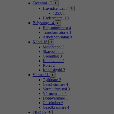
Elcentral
17
Huvudcentral
7
125A
1
Undercentral
10
Belysning
14
Belysningsmast
4
Transformatorer
1
Arbetsbelysning
9
Kabel
16
Motorkabel
3
Skarvsladd
2
Grenuttag
3
Kabelvinda
2
Rörål
2
Kabelskydd
3
Värme
21
Tjältinare
2
Gasolvärmare
4
Varmluftspistol
3
Värmemattor
1
Doppvärmare
1
Gasoltuber
6
Gasolbrännare
4
Fläkt
16