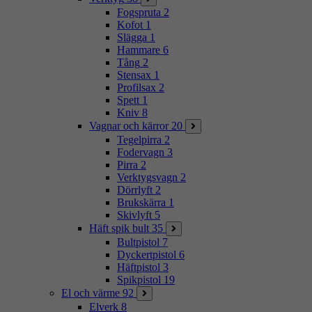
Fogspruta
2
Kofot
1
Slägga
1
Hammare
6
Tång
2
Stensax
1
Profilsax
2
Spett
1
Kniv
8
Vagnar och kärror
20
Tegelpirra
2
Fodervagn
3
Pirra
2
Verktygsvagn
2
Dörrlyft
2
Brukskärra
1
Skivlyft
5
Häft spik bult
35
Bultpistol
7
Dyckertpistol
6
Häftpistol
3
Spikpistol
19
El och värme
92
Elverk
8