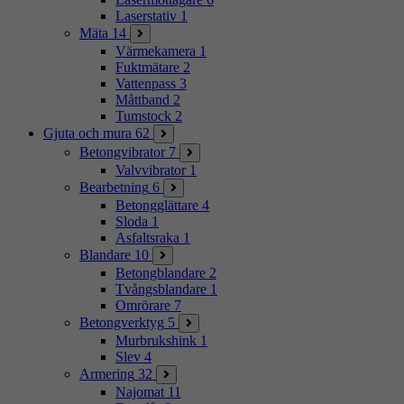
Laserstativ
1
Mäta
14
Värmekamera
1
Fuktmätare
2
Vattenpass
3
Måttband
2
Tumstock
2
Gjuta och mura
62
Betongvibrator
7
Valvvibrator
1
Bearbetning
6
Betongglättare
4
Sloda
1
Asfaltsraka
1
Blandare
10
Betongblandare
2
Tvångsblandare
1
Omrörare
7
Betongverktyg
5
Murbrukshink
1
Slev
4
Armering
32
Najomat
11