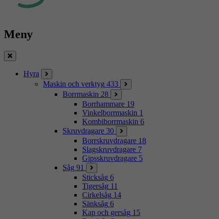
Meny
Stäng
Hyra
Maskin och verktyg
433
Borrmaskin
28
Borrhammare
19
Vinkelborrmaskin
1
Kombiborrmaskin
6
Skruvdragare
30
Borrskruvdragare
18
Slagskruvdragare
7
Gipsskruvdragare
5
Såg
91
Sticksåg
6
Tigersåg
11
Cirkelsåg
14
Sänksåg
6
Kap och gersåg
15