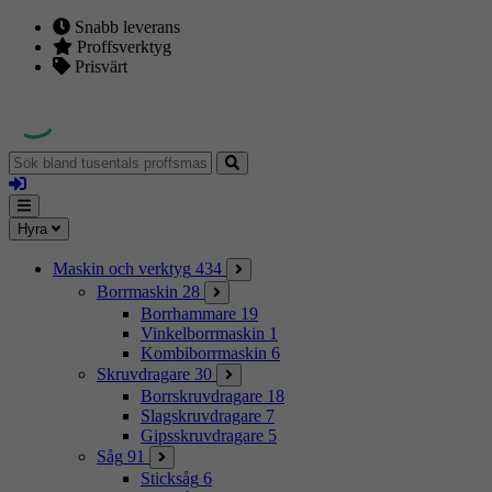
Snabb leverans
Proffsverktyg
Prisvärt
Sök
bland
Logga
tusentals
in
proffsmaskiner
Mina
Meny
Hyra
sidor
Maskin och verktyg
434
Borrmaskin
28
Borrhammare
19
Vinkelborrmaskin
1
Kombiborrmaskin
6
Skruvdragare
30
Borrskruvdragare
18
Slagskruvdragare
7
Gipsskruvdragare
5
Såg
91
Sticksåg
6