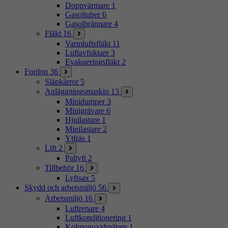
Doppvärmare
1
Gasoltuber
6
Gasolbrännare
4
Fläkt
16
Varmluftsfläkt
11
Luftavfuktare
3
Evakueringsfläkt
2
Fordon
36
Släpkärror
5
Anläggningsmaskin
13
Minidumper
3
Minigrävare
6
Hjullastare
1
Minilastare
2
Ytfräs
1
Lift
2
Pallyft
2
Tillbehör
16
Lyftsax
5
Skydd och arbetsmiljö
56
Arbetsmiljö
16
Luftrenare
4
Luftkonditionering
1
Kolmonoxidmätare
1