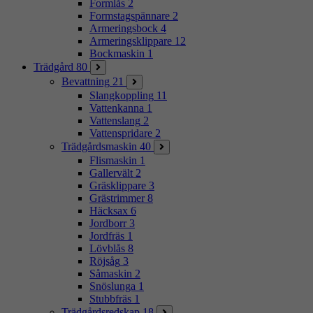
Formlås
2
Formstagspännare
2
Armeringsbock
4
Armeringsklippare
12
Bockmaskin
1
Trädgård
80
Bevattning
21
Slangkoppling
11
Vattenkanna
1
Vattenslang
2
Vattenspridare
2
Trädgårdsmaskin
40
Flismaskin
1
Gallervält
2
Gräsklippare
3
Grästrimmer
8
Häcksax
6
Jordborr
3
Jordfräs
1
Lövblås
8
Röjsåg
3
Såmaskin
2
Snöslunga
1
Stubbfräs
1
Trädgårdsredskap
18