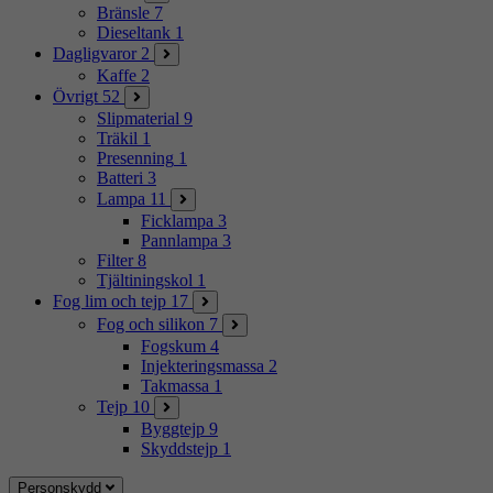
Bränsle
7
Dieseltank
1
Dagligvaror
2
Kaffe
2
Övrigt
52
Slipmaterial
9
Träkil
1
Presenning
1
Batteri
3
Lampa
11
Ficklampa
3
Pannlampa
3
Filter
8
Tjältiningskol
1
Fog lim och tejp
17
Fog och silikon
7
Fogskum
4
Injekteringsmassa
2
Takmassa
1
Tejp
10
Byggtejp
9
Skyddstejp
1
Personskydd