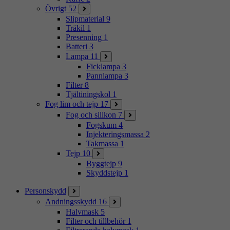
Övrigt
52
Slipmaterial
9
Träkil
1
Presenning
1
Batteri
3
Lampa
11
Ficklampa
3
Pannlampa
3
Filter
8
Tjältiningskol
1
Fog lim och tejp
17
Fog och silikon
7
Fogskum
4
Injekteringsmassa
2
Takmassa
1
Tejp
10
Byggtejp
9
Skyddstejp
1
Personskydd
Andningsskydd
16
Halvmask
5
Filter och tillbehör
1