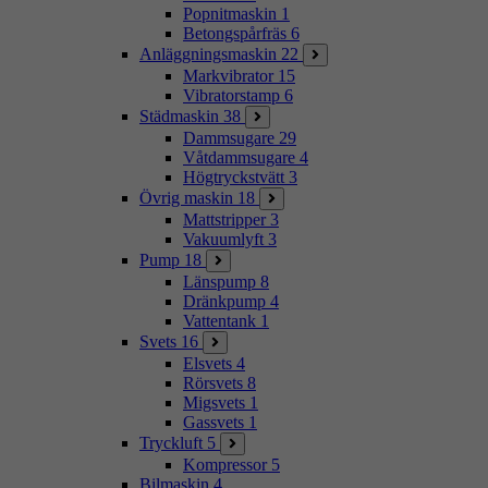
Popnitmaskin
1
Betongspårfräs
6
Anläggningsmaskin
22
Markvibrator
15
Vibratorstamp
6
Städmaskin
38
Dammsugare
29
Våtdammsugare
4
Högtryckstvätt
3
Övrig maskin
18
Mattstripper
3
Vakuumlyft
3
Pump
18
Länspump
8
Dränkpump
4
Vattentank
1
Svets
16
Elsvets
4
Rörsvets
8
Migsvets
1
Gassvets
1
Tryckluft
5
Kompressor
5
Bilmaskin
4