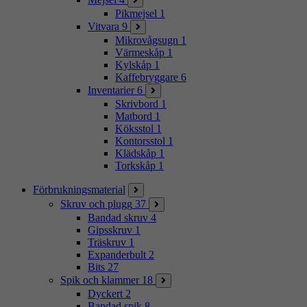
Pikmejsel
1
Vitvara
9
Mikrovågsugn
1
Värmeskåp
1
Kylskåp
1
Kaffebryggare
6
Inventarier
6
Skrivbord
1
Matbord
1
Köksstol
1
Kontorsstol
1
Klädskåp
1
Torkskåp
1
Förbrukningsmaterial
Skruv och plugg
37
Bandad skruv
4
Gipsskruv
1
Träskruv
1
Expanderbult
2
Bits
27
Spik och klammer
18
Dyckert
2
Bandad spik
8