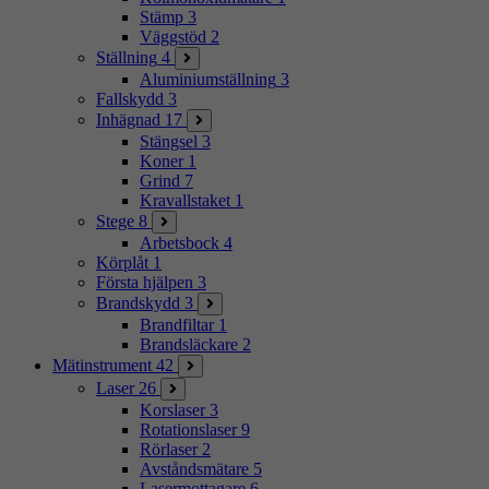
Stämp
3
Väggstöd
2
Ställning
4
Aluminiumställning
3
Fallskydd
3
Inhägnad
17
Stängsel
3
Koner
1
Grind
7
Kravallstaket
1
Stege
8
Arbetsbock
4
Körplåt
1
Första hjälpen
3
Brandskydd
3
Brandfiltar
1
Brandsläckare
2
Mätinstrument
42
Laser
26
Korslaser
3
Rotationslaser
9
Rörlaser
2
Avståndsmätare
5
Lasermottagare
6