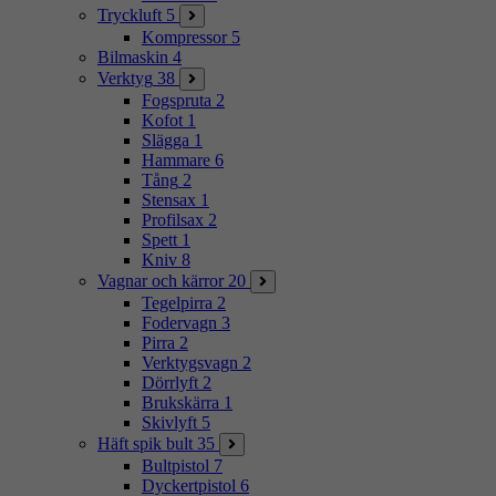
Tryckluft
5
Kompressor
5
Bilmaskin
4
Verktyg
38
Fogspruta
2
Kofot
1
Slägga
1
Hammare
6
Tång
2
Stensax
1
Profilsax
2
Spett
1
Kniv
8
Vagnar och kärror
20
Tegelpirra
2
Fodervagn
3
Pirra
2
Verktygsvagn
2
Dörrlyft
2
Brukskärra
1
Skivlyft
5
Häft spik bult
35
Bultpistol
7
Dyckertpistol
6