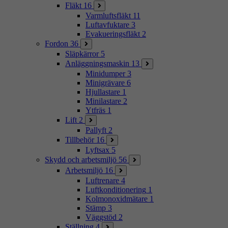
Fläkt
16
Varmluftsfläkt
11
Luftavfuktare
3
Evakueringsfläkt
2
Fordon
36
Släpkärror
5
Anläggningsmaskin
13
Minidumper
3
Minigrävare
6
Hjullastare
1
Minilastare
2
Ytfräs
1
Lift
2
Pallyft
2
Tillbehör
16
Lyftsax
5
Skydd och arbetsmiljö
56
Arbetsmiljö
16
Luftrenare
4
Luftkonditionering
1
Kolmonoxidmätare
1
Stämp
3
Väggstöd
2
Ställning
4