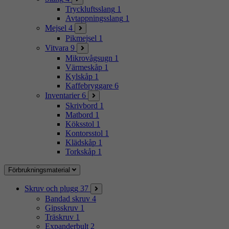
Tryckluftsslang
1
Avtappningsslang
1
Mejsel
4
Pikmejsel
1
Vitvara
9
Mikrovågsugn
1
Värmeskåp
1
Kylskåp
1
Kaffebryggare
6
Inventarier
6
Skrivbord
1
Matbord
1
Köksstol
1
Kontorsstol
1
Klädskåp
1
Torkskåp
1
Förbrukningsmaterial
Skruv och plugg
37
Bandad skruv
4
Gipsskruv
1
Träskruv
1
Expanderbult
2