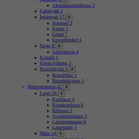
Aluminiumställning
3
Fallskydd
3
Inhägnad
17
Stängsel
3
Koner
1
Grind
7
Kravallstaket
1
Stege
8
Arbetsbock
4
Körplåt
1
Första hjälpen
3
Brandskydd
3
Brandfiltar
1
Brandsläckare
2
Mätinstrument
42
Laser
26
Korslaser
3
Rotationslaser
9
Rörlaser
2
Avståndsmätare
5
Lasermottagare
6
Laserstativ
1
Mäta
14