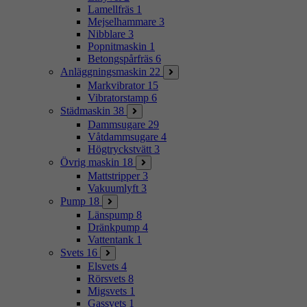
Lamellfräs
1
Mejselhammare
3
Nibblare
3
Popnitmaskin
1
Betongspårfräs
6
Anläggningsmaskin
22
Markvibrator
15
Vibratorstamp
6
Städmaskin
38
Dammsugare
29
Våtdammsugare
4
Högtryckstvätt
3
Övrig maskin
18
Mattstripper
3
Vakuumlyft
3
Pump
18
Länspump
8
Dränkpump
4
Vattentank
1
Svets
16
Elsvets
4
Rörsvets
8
Migsvets
1
Gassvets
1