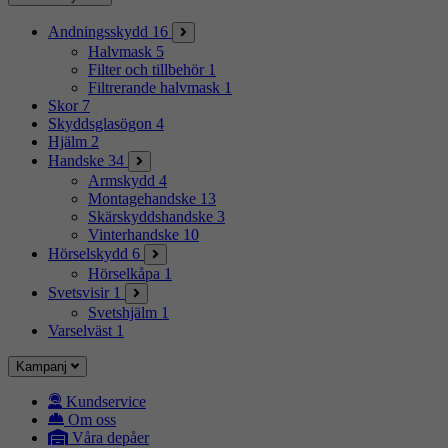
Andningsskydd
16
Halvmask
5
Filter och tillbehör
1
Filtrerande halvmask
1
Skor
7
Skyddsglasögon
4
Hjälm
2
Handske
34
Armskydd
4
Montagehandske
13
Skärskyddshandske
3
Vinterhandske
10
Hörselskydd
6
Hörselkåpa
1
Svetsvisir
1
Svetshjälm
1
Varselväst
1
Kampanj
Kundservice
Om oss
Våra depåer