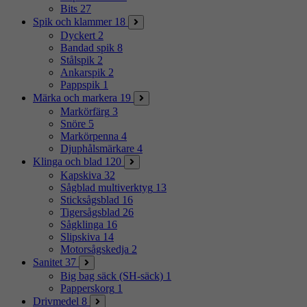
Bits
27
Spik och klammer
18
Dyckert
2
Bandad spik
8
Stålspik
2
Ankarspik
2
Pappspik
1
Märka och markera
19
Markörfärg
3
Snöre
5
Markörpenna
4
Djuphålsmärkare
4
Klinga och blad
120
Kapskiva
32
Sågblad multiverktyg
13
Sticksågsblad
16
Tigersågsblad
26
Sågklinga
16
Slipskiva
14
Motorsågskedja
2
Sanitet
37
Big bag säck (SH-säck)
1
Papperskorg
1
Drivmedel
8