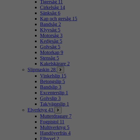
Tigersåg
11
Cirkelsåg
14
Sänksåg
6
Kap och gersåg
15
Bandsåg
2
Klyvsåg
5
Motorsåg
3
Kedjesåg
5
Golvsåg
5
Motorkap
9
Stensåg
5
Kakelskärare
2
Slipmaskin
28
Vinkelslip
15
Betongslip
5
Bandslip
3
Excenterslip
1
Golvslip
3
Tak/väggslip
1
Elverktyg
43
Mutterdragare
7
Fogpistol
11
Multiverktyg
5
Handöverfräs
4
Elhyvel
2