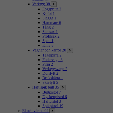
Verktyg
38
Fogspruta
2
Kofot
1
Slägga
1
Hammare
6
Tång
2
Stensax
1
Profilsax
2
Spett
1
Kniv
8
Vagnar och kärror
20
Tegelpirra
2
Fodervagn
3
Pirra
2
Verktygsvagn
2
Dörrlyft
2
Brukskärra
1
Skivlyft
5
Häft spik bult
35
Bultpistol
7
Dyckertpistol
6
Häftpistol
3
Spikpistol
19
El och värme
92