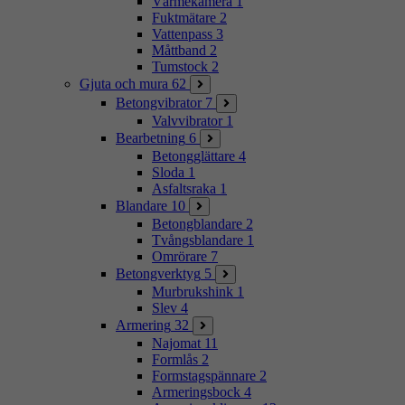
Värmekamera
1
Fuktmätare
2
Vattenpass
3
Måttband
2
Tumstock
2
Gjuta och mura
62
Betongvibrator
7
Valvvibrator
1
Bearbetning
6
Betongglättare
4
Sloda
1
Asfaltsraka
1
Blandare
10
Betongblandare
2
Tvångsblandare
1
Omrörare
7
Betongverktyg
5
Murbrukshink
1
Slev
4
Armering
32
Najomat
11
Formlås
2
Formstagspännare
2
Armeringsbock
4