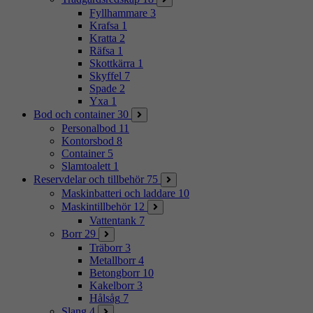
Fyllhammare
3
Krafsa
1
Kratta
2
Räfsa
1
Skottkärra
1
Skyffel
7
Spade
2
Yxa
1
Bod och container
30
Personalbod
11
Kontorsbod
8
Container
5
Slamtoalett
1
Reservdelar och tillbehör
75
Maskinbatteri och laddare
10
Maskintillbehör
12
Vattentank
7
Borr
29
Träborr
3
Metallborr
4
Betongborr
10
Kakelborr
3
Hålsåg
7
Slang
4