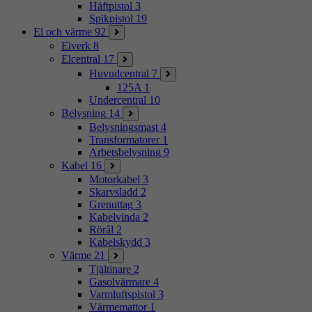
Häftpistol
3
Spikpistol
19
El och värme
92
Elverk
8
Elcentral
17
Huvudcentral
7
125A
1
Undercentral
10
Belysning
14
Belysningsmast
4
Transformatorer
1
Arbetsbelysning
9
Kabel
16
Motorkabel
3
Skarvsladd
2
Grenuttag
3
Kabelvinda
2
Rörål
2
Kabelskydd
3
Värme
21
Tjältinare
2
Gasolvärmare
4
Varmluftspistol
3
Värmemattor
1