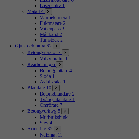
Laserstativ
1
Mäta
14
Värmekamera
1
Fuktmätare
2
Vattenpass
3
Måttband
2
Tumstock
2
Gjuta och mura
62
Betongvibrator
7
Valvvibrator
1
Bearbetning
6
Betongglättare
4
Sloda
1
Asfaltsraka
1
Blandare
10
Betongblandare
2
Tvångsblandare
1
Omrörare
7
Betongverktyg
5
Murbrukshink
1
Slev
4
Armering
32
Najomat
11