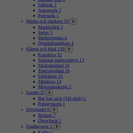
Stålspik
2
Ankarspik
2
Pappspik
1
Märka och markera
19
Markörfärg
3
Snöre
5
Markörpenna
4
Djuphålsmärkare
4
Klinga och blad
120
Kapskiva
32
Sågblad multiverktyg
13
Sticksågsblad
16
Tigersågsblad
26
Sågklinga
16
Slipskiva
14
Motorsågskedja
2
Sanitet
37
Big bag säck (SH-säck)
1
Papperskorg
1
Drivmedel
8
Bränsle
7
Dieseltank
1
Dagligvaror
2
Kaffe
2