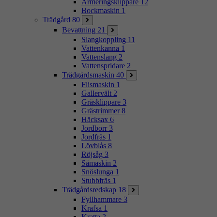
Armeringsklippare
12
Bockmaskin
1
Trädgård
80
Bevattning
21
Slangkoppling
11
Vattenkanna
1
Vattenslang
2
Vattenspridare
2
Trädgårdsmaskin
40
Flismaskin
1
Gallervält
2
Gräsklippare
3
Grästrimmer
8
Häcksax
6
Jordborr
3
Jordfräs
1
Lövblås
8
Röjsåg
3
Såmaskin
2
Snöslunga
1
Stubbfräs
1
Trädgårdsredskap
18
Fyllhammare
3
Krafsa
1
Kratta
2