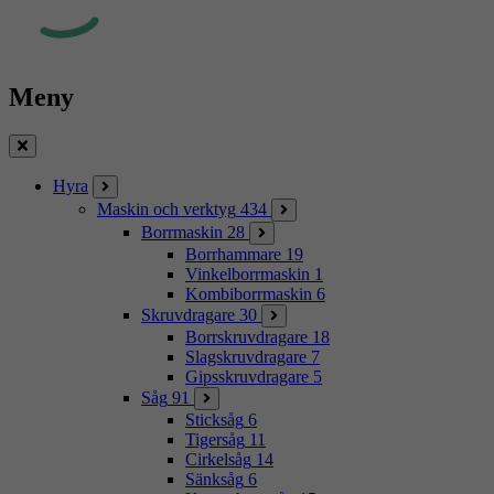
Meny
Stäng
Hyra
Maskin och verktyg
434
Borrmaskin
28
Borrhammare
19
Vinkelborrmaskin
1
Kombiborrmaskin
6
Skruvdragare
30
Borrskruvdragare
18
Slagskruvdragare
7
Gipsskruvdragare
5
Såg
91
Sticksåg
6
Tigersåg
11
Cirkelsåg
14
Sänksåg
6