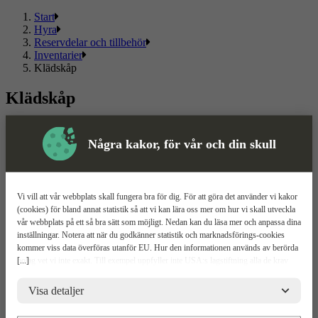
Start
Hyra
Reservdelar och tillbehör
Inventarier
Klädskåp
Klädskåp
Här hittar du ett sortiment av
klädskåp
som passar både privat och
proffs.
Några kakor, för vår och din skull
Läs mer
Läs mindre
Om ToolPal
Vi vill att vår webbplats skall fungera bra för dig. För att göra det använder vi kakor
(cookies) för bland annat statistik så att vi kan lära oss mer om hur vi skall utveckla
Om oss
vår webbplats på ett så bra sätt som möjligt. Nedan kan du läsa mer och anpassa dina
5 enkla steg
inställningar. Notera att när du godkänner statistik och marknadsförings-cookies
Bli kund
kommer viss data överföras utanför EU. Hur den informationen används av berörda
Våra depåer
[...]
bolag vet vi inte exakt. Till exempel uppfyller inte USA:s lagstiftning alla de krav
Boka demo
gällande hantering av personuppgifter som ställs inom EU, vilket kan innebära vissa
Vattenrening
risker för dina personuppgifter. De berörda bolagen måste lämna över uppgifter till
Visa detaljer
ToolPal To Go
brottsbekämpande myndigheter i USA om de får en sådan begäran. Det kan dock
vara svårt eller omöjligt för dig att hävda dina rättigheter, t.ex. rätten till radering,