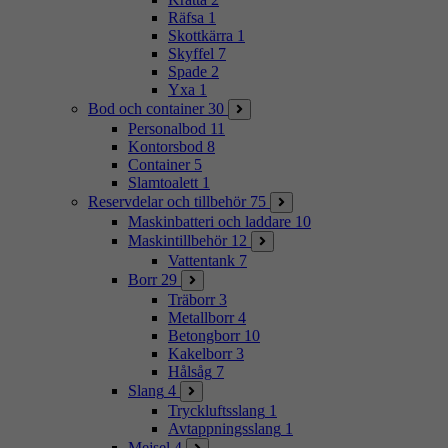
Räfsa
1
Skottkärra
1
Skyffel
7
Spade
2
Yxa
1
Bod och container
30
Personalbod
11
Kontorsbod
8
Container
5
Slamtoalett
1
Reservdelar och tillbehör
75
Maskinbatteri och laddare
10
Maskintillbehör
12
Vattentank
7
Borr
29
Träborr
3
Metallborr
4
Betongborr
10
Kakelborr
3
Hålsåg
7
Slang
4
Tryckluftsslang
1
Avtappningsslang
1
Mejsel
4