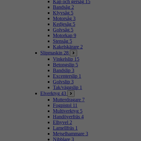
Kap och gersåg
15
Bandsåg
2
Klyvsåg
5
Motorsåg
3
Kedjesåg
5
Golvsåg
5
Motorkap
9
Stensåg
5
Kakelskärare
2
Slipmaskin
28
Vinkelslip
15
Betongslip
5
Bandslip
3
Excenterslip
1
Golvslip
3
Tak/väggslip
1
Elverktyg
43
Mutterdragare
7
Fogpistol
11
Multiverktyg
5
Handöverfräs
4
Elhyvel
2
Lamellfräs
1
Mejselhammare
3
Nibblare
3