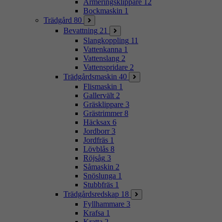
Armeringsklippare
12
Bockmaskin
1
Trädgård
80
Bevattning
21
Slangkoppling
11
Vattenkanna
1
Vattenslang
2
Vattenspridare
2
Trädgårdsmaskin
40
Flismaskin
1
Gallervält
2
Gräsklippare
3
Grästrimmer
8
Häcksax
6
Jordborr
3
Jordfräs
1
Lövblås
8
Röjsåg
3
Såmaskin
2
Snöslunga
1
Stubbfräs
1
Trädgårdsredskap
18
Fyllhammare
3
Krafsa
1
Kratta
2