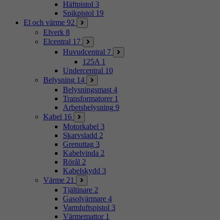
Häftpistol
3
Spikpistol
19
El och värme
92
Elverk
8
Elcentral
17
Huvudcentral
7
125A
1
Undercentral
10
Belysning
14
Belysningsmast
4
Transformatorer
1
Arbetsbelysning
9
Kabel
16
Motorkabel
3
Skarvsladd
2
Grenuttag
3
Kabelvinda
2
Rörål
2
Kabelskydd
3
Värme
21
Tjältinare
2
Gasolvärmare
4
Varmluftspistol
3
Värmemattor
1