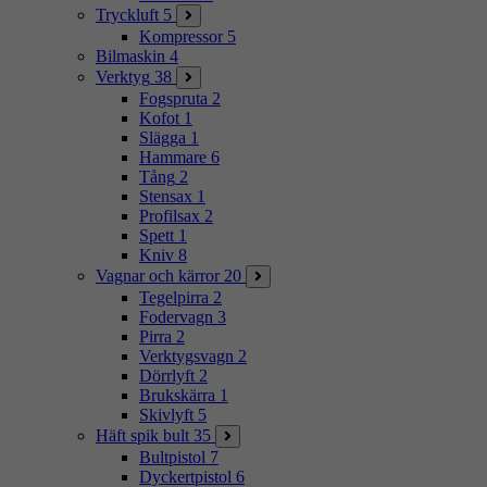
Tryckluft
5
Kompressor
5
Bilmaskin
4
Verktyg
38
Fogspruta
2
Kofot
1
Slägga
1
Hammare
6
Tång
2
Stensax
1
Profilsax
2
Spett
1
Kniv
8
Vagnar och kärror
20
Tegelpirra
2
Fodervagn
3
Pirra
2
Verktygsvagn
2
Dörrlyft
2
Brukskärra
1
Skivlyft
5
Häft spik bult
35
Bultpistol
7
Dyckertpistol
6