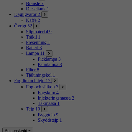
Bränsle
7
Dieseltank
1
Dagligvaror
2
Kaffe
2
Övrigt
52
Slipmaterial
9
Träkil
1
Presenning
1
Batteri
3
Lampa
11
Ficklampa
3
Pannlampa
3
Filter
8
Tjältiningskol
1
Fog lim och tejp
17
Fog och silikon
7
Fogskum
4
Injekteringsmassa
2
Takmassa
1
Tejp
10
Byggtejp
9
Skyddstejp
1
Personskydd