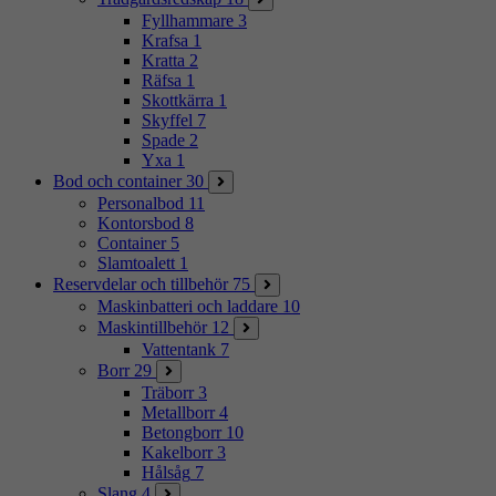
Fyllhammare
3
Krafsa
1
Kratta
2
Räfsa
1
Skottkärra
1
Skyffel
7
Spade
2
Yxa
1
Bod och container
30
Personalbod
11
Kontorsbod
8
Container
5
Slamtoalett
1
Reservdelar och tillbehör
75
Maskinbatteri och laddare
10
Maskintillbehör
12
Vattentank
7
Borr
29
Träborr
3
Metallborr
4
Betongborr
10
Kakelborr
3
Hålsåg
7
Slang
4