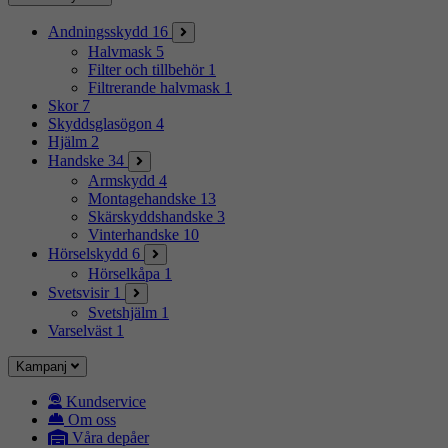
Andningsskydd
16
Halvmask
5
Filter och tillbehör
1
Filtrerande halvmask
1
Skor
7
Skyddsglasögon
4
Hjälm
2
Handske
34
Armskydd
4
Montagehandske
13
Skärskyddshandske
3
Vinterhandske
10
Hörselskydd
6
Hörselkåpa
1
Svetsvisir
1
Svetshjälm
1
Varselväst
1
Kampanj
Kundservice
Om oss
Våra depåer