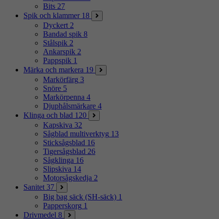
Bits
27
Spik och klammer
18
Dyckert
2
Bandad spik
8
Stålspik
2
Ankarspik
2
Pappspik
1
Märka och markera
19
Markörfärg
3
Snöre
5
Markörpenna
4
Djuphålsmärkare
4
Klinga och blad
120
Kapskiva
32
Sågblad multiverktyg
13
Sticksågsblad
16
Tigersågsblad
26
Sågklinga
16
Slipskiva
14
Motorsågskedja
2
Sanitet
37
Big bag säck (SH-säck)
1
Papperskorg
1
Drivmedel
8