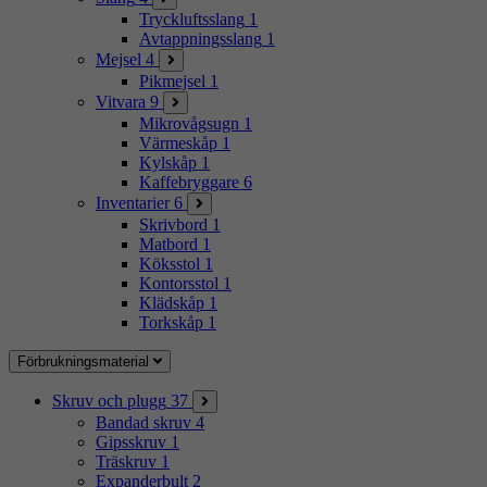
Tryckluftsslang
1
Avtappningsslang
1
Mejsel
4
Pikmejsel
1
Vitvara
9
Mikrovågsugn
1
Värmeskåp
1
Kylskåp
1
Kaffebryggare
6
Inventarier
6
Skrivbord
1
Matbord
1
Köksstol
1
Kontorsstol
1
Klädskåp
1
Torkskåp
1
Förbrukningsmaterial
Skruv och plugg
37
Bandad skruv
4
Gipsskruv
1
Träskruv
1
Expanderbult
2