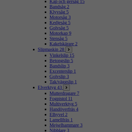
Kap och gersåg
15
Bandsåg
2
Klyvsåg
5
Motorsåg
3
Kedjesåg
5
Golvsåg
5
Motorkap
9
Stensåg
5
Kakelskärare
2
Slipmaskin
28
Vinkelslip
15
Betongslip
5
Bandslip
3
Excenterslip
1
Golvslip
3
Tak/väggslip
1
Elverktyg
43
Mutterdragare
7
Fogpistol
11
Multiverktyg
5
Handöverfräs
4
Elhyvel
2
Lamellfräs
1
Mejselhammare
3
Nibblare
3