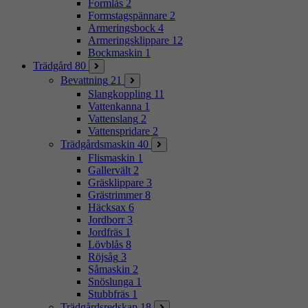
Formlås
2
Formstagspännare
2
Armeringsbock
4
Armeringsklippare
12
Bockmaskin
1
Trädgård
80
Bevattning
21
Slangkoppling
11
Vattenkanna
1
Vattenslang
2
Vattenspridare
2
Trädgårdsmaskin
40
Flismaskin
1
Gallervält
2
Gräsklippare
3
Grästrimmer
8
Häcksax
6
Jordborr
3
Jordfräs
1
Lövblås
8
Röjsåg
3
Såmaskin
2
Snöslunga
1
Stubbfräs
1
Trädgårdsredskap
18