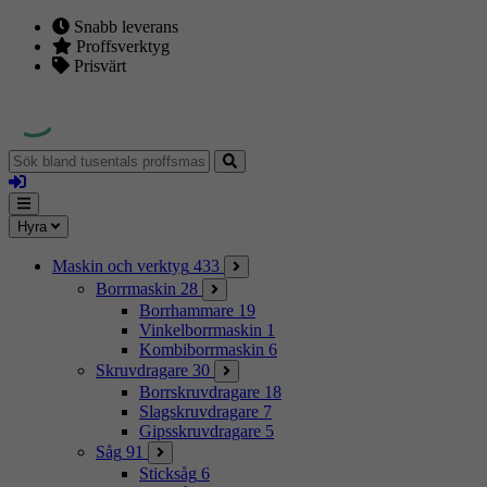
Snabb leverans
Proffsverktyg
Prisvärt
Sök
bland
Logga
tusentals
in
proffsmaskiner
Mina
Meny
Hyra
sidor
Maskin och verktyg
433
Borrmaskin
28
Borrhammare
19
Vinkelborrmaskin
1
Kombiborrmaskin
6
Skruvdragare
30
Borrskruvdragare
18
Slagskruvdragare
7
Gipsskruvdragare
5
Såg
91
Sticksåg
6