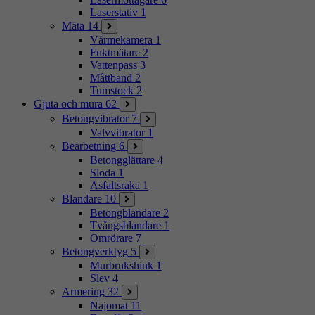
Laserstativ
1
Mäta
14
Värmekamera
1
Fuktmätare
2
Vattenpass
3
Måttband
2
Tumstock
2
Gjuta och mura
62
Betongvibrator
7
Valvvibrator
1
Bearbetning
6
Betongglättare
4
Sloda
1
Asfaltsraka
1
Blandare
10
Betongblandare
2
Tvångsblandare
1
Omrörare
7
Betongverktyg
5
Murbrukshink
1
Slev
4
Armering
32
Najomat
11