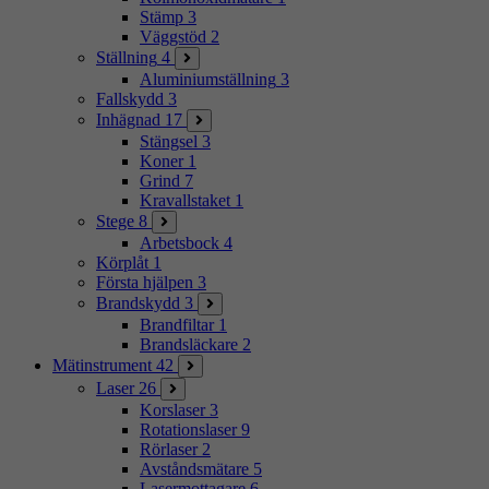
Stämp
3
Väggstöd
2
Ställning
4
Aluminiumställning
3
Fallskydd
3
Inhägnad
17
Stängsel
3
Koner
1
Grind
7
Kravallstaket
1
Stege
8
Arbetsbock
4
Körplåt
1
Första hjälpen
3
Brandskydd
3
Brandfiltar
1
Brandsläckare
2
Mätinstrument
42
Laser
26
Korslaser
3
Rotationslaser
9
Rörlaser
2
Avståndsmätare
5
Lasermottagare
6