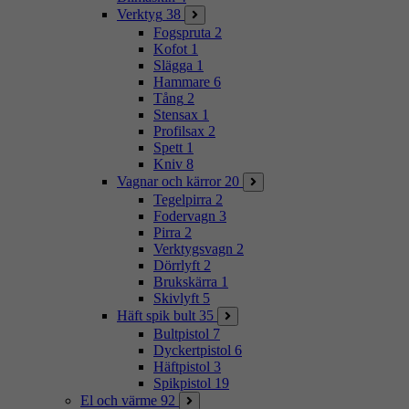
Verktyg
38
Fogspruta
2
Kofot
1
Slägga
1
Hammare
6
Tång
2
Stensax
1
Profilsax
2
Spett
1
Kniv
8
Vagnar och kärror
20
Tegelpirra
2
Fodervagn
3
Pirra
2
Verktygsvagn
2
Dörrlyft
2
Brukskärra
1
Skivlyft
5
Häft spik bult
35
Bultpistol
7
Dyckertpistol
6
Häftpistol
3
Spikpistol
19
El och värme
92