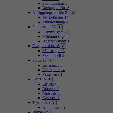
Popnitmaskin
1
Betongspårfräs
6
Anläggningsmaskin
21
Markvibrator
14
Vibratorstamp
6
Städmaskin
38
Dammsugare
29
Våtdammsugare
4
Högtryckstvätt
3
Övrig maskin
18
Mattstripper
3
Vakuumlyft
3
Pump
18
Länspump
8
Dränkpump
4
Vattentank
1
Svets
16
Elsvets
4
Rörsvets
8
Migsvets
1
Gassvets
1
Tryckluft
5
Kompressor
5
Bilmaskin
4