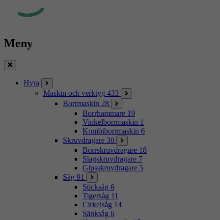
Meny
Stäng
Hyra
Maskin och verktyg
433
Borrmaskin
28
Borrhammare
19
Vinkelborrmaskin
1
Kombiborrmaskin
6
Skruvdragare
30
Borrskruvdragare
18
Slagskruvdragare
7
Gipsskruvdragare
5
Såg
91
Sticksåg
6
Tigersåg
11
Cirkelsåg
14
Sänksåg
6