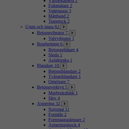
Värmekamera
1
Fuktmätare
2
Vattenpass
3
Måttband
2
Tumstock
2
Gjuta och mura
62
Betongvibrator
7
Valvvibrator
1
Bearbetning
6
Betongglättare
4
Sloda
1
Asfaltsraka
1
Blandare
10
Betongblandare
2
Tvångsblandare
1
Omrörare
7
Betongverktyg
5
Murbrukshink
1
Slev
4
Armering
32
Najomat
11
Formlås
2
Formstagspännare
2
Armeringsbock
4