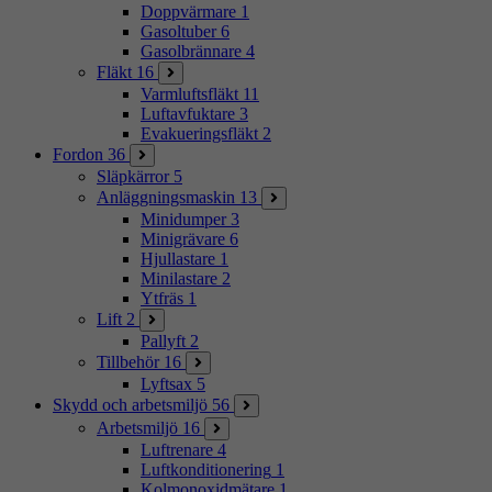
Doppvärmare
1
Gasoltuber
6
Gasolbrännare
4
Fläkt
16
Varmluftsfläkt
11
Luftavfuktare
3
Evakueringsfläkt
2
Fordon
36
Släpkärror
5
Anläggningsmaskin
13
Minidumper
3
Minigrävare
6
Hjullastare
1
Minilastare
2
Ytfräs
1
Lift
2
Pallyft
2
Tillbehör
16
Lyftsax
5
Skydd och arbetsmiljö
56
Arbetsmiljö
16
Luftrenare
4
Luftkonditionering
1
Kolmonoxidmätare
1