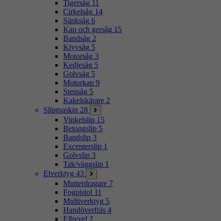
Tigersåg
11
Cirkelsåg
14
Sänksåg
6
Kap och gersåg
15
Bandsåg
2
Klyvsåg
5
Motorsåg
3
Kedjesåg
5
Golvsåg
5
Motorkap
9
Stensåg
5
Kakelskärare
2
Slipmaskin
28
Vinkelslip
15
Betongslip
5
Bandslip
3
Excenterslip
1
Golvslip
3
Tak/väggslip
1
Elverktyg
43
Mutterdragare
7
Fogpistol
11
Multiverktyg
5
Handöverfräs
4
Elhyvel
2