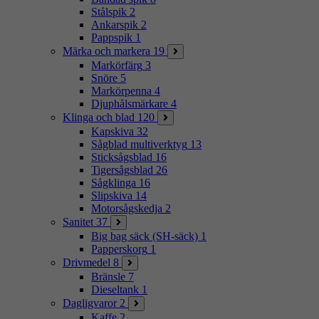
Stålspik
2
Ankarspik
2
Pappspik
1
Märka och markera
19
Markörfärg
3
Snöre
5
Markörpenna
4
Djuphålsmärkare
4
Klinga och blad
120
Kapskiva
32
Sågblad multiverktyg
13
Sticksågsblad
16
Tigersågsblad
26
Sågklinga
16
Slipskiva
14
Motorsågskedja
2
Sanitet
37
Big bag säck (SH-säck)
1
Papperskorg
1
Drivmedel
8
Bränsle
7
Dieseltank
1
Dagligvaror
2
Kaffe
2