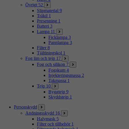
Övrigt
52
Slipmaterial
9
Träkil
1
Presenning
1
Batteri
3
Lampa
11
Ficklampa
3
Pannlampa
3
Filter
8
Tjältiningskol
1
Fog lim och tejp
17
Fog och silikon
7
Fogskum
4
Injekteringsmassa
2
Takmassa
1
Tejp
10
Byggtejp
9
Skyddstejp
1
Personskydd
Andningsskydd
16
Halvmask
5
Filter och tillbehör
1