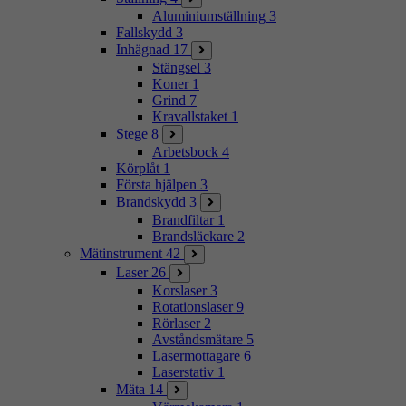
Aluminiumställning
3
Fallskydd
3
Inhägnad
17
Stängsel
3
Koner
1
Grind
7
Kravallstaket
1
Stege
8
Arbetsbock
4
Körplåt
1
Första hjälpen
3
Brandskydd
3
Brandfiltar
1
Brandsläckare
2
Mätinstrument
42
Laser
26
Korslaser
3
Rotationslaser
9
Rörlaser
2
Avståndsmätare
5
Lasermottagare
6
Laserstativ
1
Mäta
14