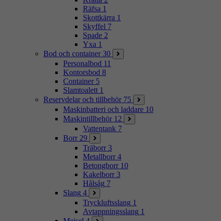
Räfsa
1
Skottkärra
1
Skyffel
7
Spade
2
Yxa
1
Bod och container
30
Personalbod
11
Kontorsbod
8
Container
5
Slamtoalett
1
Reservdelar och tillbehör
75
Maskinbatteri och laddare
10
Maskintillbehör
12
Vattentank
7
Borr
29
Träborr
3
Metallborr
4
Betongborr
10
Kakelborr
3
Hålsåg
7
Slang
4
Tryckluftsslang
1
Avtappningsslang
1
Mejsel
4