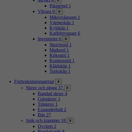
Pikmejsel
1
Vitvara
9
Mikrovågsugn
1
Värmeskåp
1
Kylskåp
1
Kaffebryggare
6
Inventarier
6
Skrivbord
1
Matbord
1
Köksstol
1
Kontorsstol
1
Klädskåp
1
Torkskåp
1
Förbrukningsmaterial
Skruv och plugg
37
Bandad skruv
4
Gipsskruv
1
Träskruv
1
Expanderbult
2
Bits
27
Spik och klammer
18
Dyckert
2
Bandad spik
8