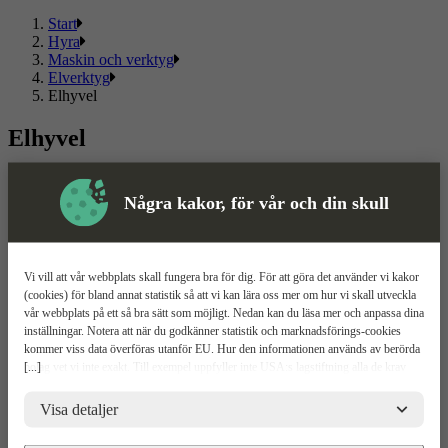
Start
Hyra
Maskin och verktyg
Elverktyg
Elhyvel
Elhyvel
Välj mellan flera olika elhyvel och kända märken. Här hittar du ett
sortiment som passar både privat och proffs.
Några kakor, för vår och din skull
Läs mer
Läs mindre
Om ToolPal
Vi vill att vår webbplats skall fungera bra för dig. För att göra det använder vi kakor
(cookies) för bland annat statistik så att vi kan lära oss mer om hur vi skall utveckla
Om oss
vår webbplats på ett så bra sätt som möjligt. Nedan kan du läsa mer och anpassa dina
5 enkla steg
inställningar. Notera att när du godkänner statistik och marknadsförings-cookies
Bli kund
kommer viss data överföras utanför EU. Hur den informationen används av berörda
Våra depåer
[...]
bolag vet vi inte exakt. Till exempel uppfyller inte USA:s lagstiftning alla de krav
Boka demo
gällande hantering av personuppgifter som ställs inom EU, vilket kan innebära vissa
Vattenrening
risker för dina personuppgifter. De berörda bolagen måste lämna över uppgifter till
Visa detaljer
ToolPal To Go
brottsbekämpande myndigheter i USA om de får en sådan begäran. Det kan dock
vara svårt eller omöjligt för dig att hävda dina rättigheter, t.ex. rätten till radering,