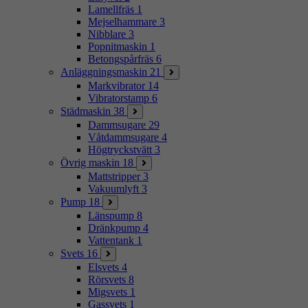
Lamellfräs
1
Mejselhammare
3
Nibblare
3
Popnitmaskin
1
Betongspårfräs
6
Anläggningsmaskin
21
Markvibrator
14
Vibratorstamp
6
Städmaskin
38
Dammsugare
29
Våtdammsugare
4
Högtryckstvätt
3
Övrig maskin
18
Mattstripper
3
Vakuumlyft
3
Pump
18
Länspump
8
Dränkpump
4
Vattentank
1
Svets
16
Elsvets
4
Rörsvets
8
Migsvets
1
Gassvets
1