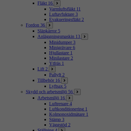
Fläkt
16
Varmluftsfläkt
11
Luftavfuktare
3
Evakueringsfläkt
2
Fordon
36
Släpkärror
5
Anläggningsmaskin
13
Minidumper
3
Minigrävare
6
Hjullastare
1
Minilastare
2
Ytfräs
1
Lift
2
Pallyft
2
Tillbehör
16
Lyftsax
5
Skydd och arbetsmiljö
56
Arbetsmiljö
16
Luftrenare
4
Luftkonditionering
1
Kolmonoxidmätare
1
Stämp
3
Väggstöd
2
Ställning
4