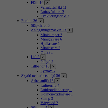
Fläkt
16
Varmluftsfläkt
11
Luftavfuktare
3
Evakueringsfläkt
2
Fordon
36
Släpkärror
5
Anläggningsmaskin
13
Minidumper
3
Minigrävare
6
Hjullastare
1
Minilastare
2
Ytfräs
1
Lift
2
Pallyft
2
Tillbehör
16
Lyftsax
5
Skydd och arbetsmiljö
56
Arbetsmiljö
16
Luftrenare
4
Luftkonditionering
1
Kolmonoxidmätare
1
Stämp
3
Väggstöd
2
Ställning
4