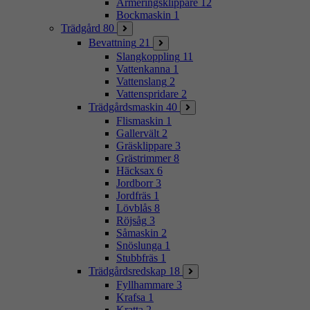
Armeringsklippare
12
Bockmaskin
1
Trädgård
80
Bevattning
21
Slangkoppling
11
Vattenkanna
1
Vattenslang
2
Vattenspridare
2
Trädgårdsmaskin
40
Flismaskin
1
Gallervält
2
Gräsklippare
3
Grästrimmer
8
Häcksax
6
Jordborr
3
Jordfräs
1
Lövblås
8
Röjsåg
3
Såmaskin
2
Snöslunga
1
Stubbfräs
1
Trädgårdsredskap
18
Fyllhammare
3
Krafsa
1
Kratta
2