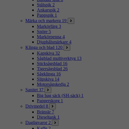
Stålspik
2
Ankarspik
2
Pappspik
1
Märka och markera
19
Markörfärg
3
Snöre
5
Markörpenna
4
Djuphålsmärkare
4
Klinga och blad
120
Kapskiva
32
Sågblad multiverktyg
13
Sticksågsblad
16
Tigersågsblad
26
Sågklinga
16
Slipskiva
14
Motorsågskedja
2
Sanitet
37
Big bag säck (SH-säck)
1
Papperskorg
1
Drivmedel
8
Bränsle
7
Dieseltank
1
Dagligvaror
2
Kaffe
2