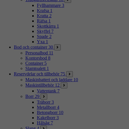
Fyllhammare
3
Krafsa
1
Kratta
2
Räfsa
1
Skottkärra
1
Skyffel
7
Spade
2
Yxa
1
Bod och container
30
Personalbod
11
Kontorsbod
8
Container
5
Slamtoalett
1
Reservdelar och tillbehör
75
Maskinbatteri och laddare
10
Maskintillbehör
12
Vattentank
7
Borr
29
Träborr
3
Metallborr
4
Betongborr
10
Kakelborr
3
Hålsåg
7
Slang
4