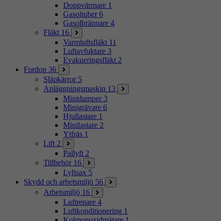
Doppvärmare
1
Gasoltuber
6
Gasolbrännare
4
Fläkt
16
Varmluftsfläkt
11
Luftavfuktare
3
Evakueringsfläkt
2
Fordon
36
Släpkärror
5
Anläggningsmaskin
13
Minidumper
3
Minigrävare
6
Hjullastare
1
Minilastare
2
Ytfräs
1
Lift
2
Pallyft
2
Tillbehör
16
Lyftsax
5
Skydd och arbetsmiljö
56
Arbetsmiljö
16
Luftrenare
4
Luftkonditionering
1
Kolmonoxidmätare
1