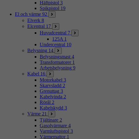
Häftpistol
3
Spikpistol
19
El och värme
92
Elverk
8
Elcentral
17
Huvudcentral
7
125A
1
Undercentral
10
Belysning
14
Belysningsmast
4
Transformatorer
1
Arbetsbelysning
9
Kabel
16
Motorkabel
3
Skarvsladd
2
Grenuttag
3
Kabelvinda
2
Rörål
2
Kabelskydd
3
Värme
21
Tjältinare
2
Gasolvärmare
4
Varmluftspistol
3
Värmemattor
1