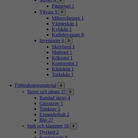
Pikmejsel
1
Vitvara
9
Mikrovågsugn
1
Värmeskåp
1
Kylskåp
1
Kaffebryggare
6
Inventarier
6
Skrivbord
1
Matbord
1
Köksstol
1
Kontorsstol
1
Klädskåp
1
Torkskåp
1
Förbrukningsmaterial
Skruv och plugg
37
Bandad skruv
4
Gipsskruv
1
Träskruv
1
Expanderbult
2
Bits
27
Spik och klammer
18
Dyckert
2
Bandad spik
8