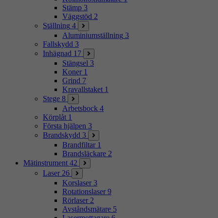
Stämp
3
Väggstöd
2
Ställning
4
Aluminiumställning
3
Fallskydd
3
Inhägnad
17
Stängsel
3
Koner
1
Grind
7
Kravallstaket
1
Stege
8
Arbetsbock
4
Körplåt
1
Första hjälpen
3
Brandskydd
3
Brandfiltar
1
Brandsläckare
2
Mätinstrument
42
Laser
26
Korslaser
3
Rotationslaser
9
Rörlaser
2
Avståndsmätare
5
Lasermottagare
6