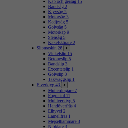
Kap och gersåg
15
Bandsåg
2
Klyvsåg
5
Motorsåg
3
Kedjesåg
5
Golvsåg
5
Motorkap
9
Stensåg
5
Kakelskärare
2
Slipmaskin
28
Vinkelslip
15
Betongslip
5
Bandslip
3
Excenterslip
1
Golvslip
3
Tak/väggslip
1
Elverktyg
43
Mutterdragare
7
Fogpistol
11
Multiverktyg
5
Handöverfräs
4
Elhyvel
2
Lamellfräs
1
Mejselhammare
3
Nibblare
3