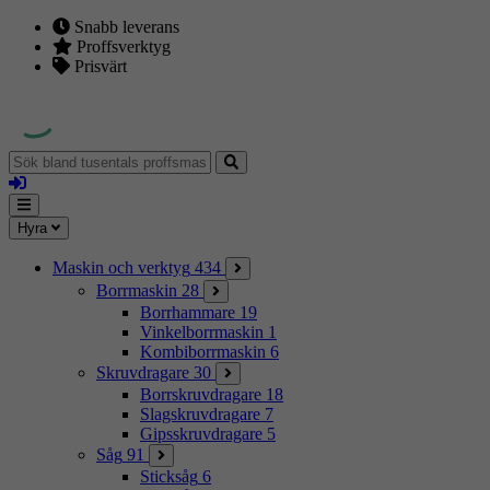
Snabb leverans
Proffsverktyg
Prisvärt
Sök
bland
Logga
tusentals
in
proffsmaskiner
Mina
Meny
Hyra
sidor
Maskin och verktyg
434
Borrmaskin
28
Borrhammare
19
Vinkelborrmaskin
1
Kombiborrmaskin
6
Skruvdragare
30
Borrskruvdragare
18
Slagskruvdragare
7
Gipsskruvdragare
5
Såg
91
Sticksåg
6