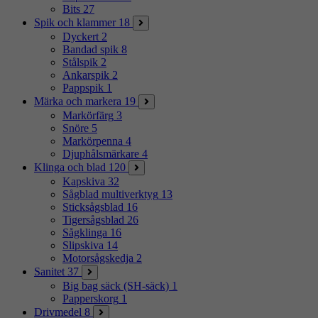
Bits
27
Spik och klammer
18
Dyckert
2
Bandad spik
8
Stålspik
2
Ankarspik
2
Pappspik
1
Märka och markera
19
Markörfärg
3
Snöre
5
Markörpenna
4
Djuphålsmärkare
4
Klinga och blad
120
Kapskiva
32
Sågblad multiverktyg
13
Sticksågsblad
16
Tigersågsblad
26
Sågklinga
16
Slipskiva
14
Motorsågskedja
2
Sanitet
37
Big bag säck (SH-säck)
1
Papperskorg
1
Drivmedel
8