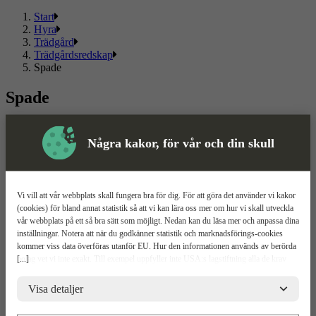
Start
Hyra
Trädgård
Trädgårdsredskap
Spade
Spade
Här hittar du
spadar
, kända märken som passar både privat och
proffs.
Några kakor, för vår och din skull
Läs mer
Läs mindre
Om ToolPal
Vi vill att vår webbplats skall fungera bra för dig. För att göra det använder vi kakor
(cookies) för bland annat statistik så att vi kan lära oss mer om hur vi skall utveckla
Om oss
vår webbplats på ett så bra sätt som möjligt. Nedan kan du läsa mer och anpassa dina
5 enkla steg
inställningar. Notera att när du godkänner statistik och marknadsförings-cookies
Bli kund
kommer viss data överföras utanför EU. Hur den informationen används av berörda
Våra depåer
[...]
bolag vet vi inte exakt. Till exempel uppfyller inte USA:s lagstiftning alla de krav
Boka demo
gällande hantering av personuppgifter som ställs inom EU, vilket kan innebära vissa
Vattenrening
risker för dina personuppgifter. De berörda bolagen måste lämna över uppgifter till
Visa detaljer
ToolPal To Go
brottsbekämpande myndigheter i USA om de får en sådan begäran. Det kan dock
vara svårt eller omöjligt för dig att hävda dina rättigheter, t.ex. rätten till radering,