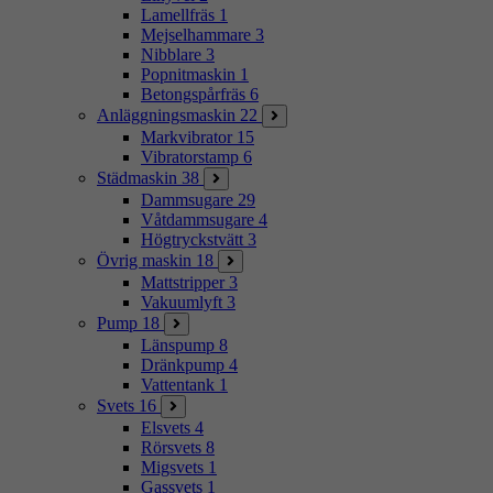
Lamellfräs
1
Mejselhammare
3
Nibblare
3
Popnitmaskin
1
Betongspårfräs
6
Anläggningsmaskin
22
Markvibrator
15
Vibratorstamp
6
Städmaskin
38
Dammsugare
29
Våtdammsugare
4
Högtryckstvätt
3
Övrig maskin
18
Mattstripper
3
Vakuumlyft
3
Pump
18
Länspump
8
Dränkpump
4
Vattentank
1
Svets
16
Elsvets
4
Rörsvets
8
Migsvets
1
Gassvets
1