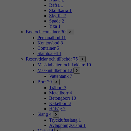
Räfsa
1
Skottkärra
1
Skyffel
7
Spade
2
Yxa
1
Bod och container
30
Personalbod
11
Kontorsbod
8
Container
5
Slamtoalett
1
Reservdelar och tillbehör
75
Maskinbatteri och laddare
10
Maskintillbehör
12
Vattentank
7
Borr
29
Träborr
3
Metallborr
4
Betongborr
10
Kakelborr
3
Hålsåg
7
Slang
4
Tryckluftsslang
1
Avtappningsslang
1
Mejsel
4