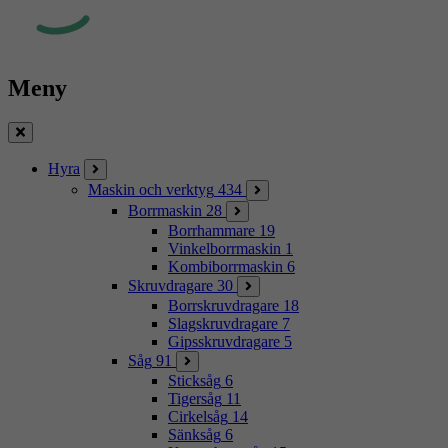
Meny
Stäng
Hyra
Maskin och verktyg
434
Borrmaskin
28
Borrhammare
19
Vinkelborrmaskin
1
Kombiborrmaskin
6
Skruvdragare
30
Borrskruvdragare
18
Slagskruvdragare
7
Gipsskruvdragare
5
Såg
91
Sticksåg
6
Tigersåg
11
Cirkelsåg
14
Sänksåg
6