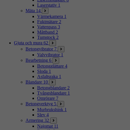
Laserstativ
1
Mäta
14
Värmekamera
1
Fuktmätare
2
Vattenpass
3
Måttband
2
Tumstock
2
Gjuta och mura
62
Betongvibrator
7
Valvvibrator
1
Bearbetning
6
Betongglättare
4
Sloda
1
Asfaltsraka
1
Blandare
10
Betongblandare
2
Tvångsblandare
1
Omrörare
7
Betongverktyg
5
Murbrukshink
1
Slev
4
Armering
32
Najomat
11