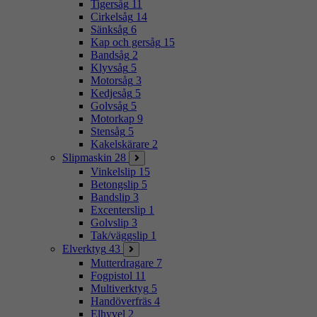
Tigersåg
11
Cirkelsåg
14
Sänksåg
6
Kap och gersåg
15
Bandsåg
2
Klyvsåg
5
Motorsåg
3
Kedjesåg
5
Golvsåg
5
Motorkap
9
Stensåg
5
Kakelskärare
2
Slipmaskin
28
Vinkelslip
15
Betongslip
5
Bandslip
3
Excenterslip
1
Golvslip
3
Tak/väggslip
1
Elverktyg
43
Mutterdragare
7
Fogpistol
11
Multiverktyg
5
Handöverfräs
4
Elhyvel
2