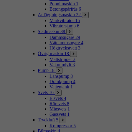
Popnitmaskin
1
Betongspårfräs
6
Anläggningsmaskin
22
Markvibrator
15
Vibratorstamp
6
Städmaskin
38
Dammsugare
29
Våtdammsugare
4
Högtryckstvätt
3
Övrig maskin
18
Mattstripper
3
Vakuumlyft
3
Pump
18
Länspump
8
Dränkpump
4
Vattentank
1
Svets
16
Elsvets
4
Rörsvets
8
Migsvets
1
Gassvets
1
Tryckluft
5
Kompressor
5
Bilmaskin
4