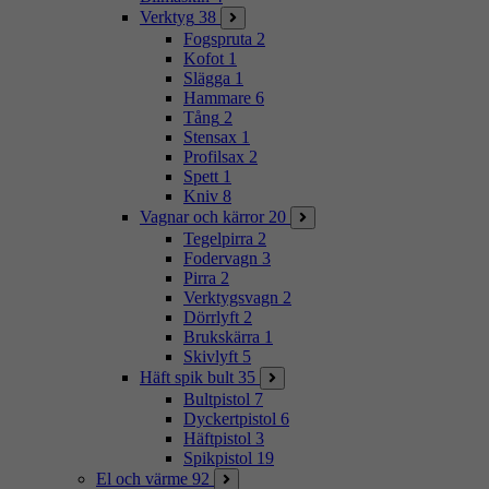
Verktyg
38
Fogspruta
2
Kofot
1
Slägga
1
Hammare
6
Tång
2
Stensax
1
Profilsax
2
Spett
1
Kniv
8
Vagnar och kärror
20
Tegelpirra
2
Fodervagn
3
Pirra
2
Verktygsvagn
2
Dörrlyft
2
Brukskärra
1
Skivlyft
5
Häft spik bult
35
Bultpistol
7
Dyckertpistol
6
Häftpistol
3
Spikpistol
19
El och värme
92