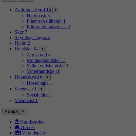
Andningsskydd
16
Halvmask
5
Filter och tillbehör
1
Filtrerande halvmask
1
Skor
7
Skyddsglasögon
4
Hjälm
2
Handske
34
Armskydd
4
Montagehandske
13
Skärskyddshandske
3
Vinterhandske
10
Hörselskydd
6
Hörselkåpa
1
Svetsvisir
1
Svetshjälm
1
Varselväst
1
Kampanj
Kundservice
Om oss
Våra depåer