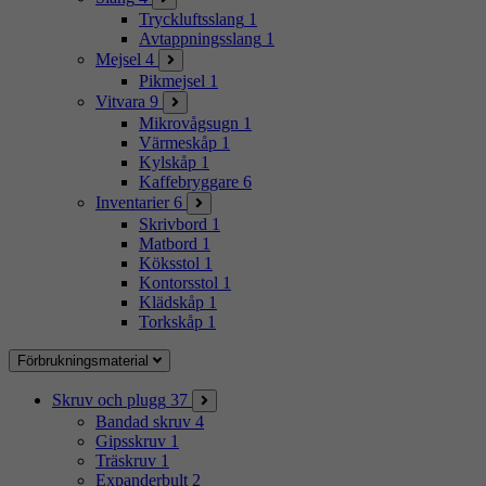
Tryckluftsslang
1
Avtappningsslang
1
Mejsel
4
Pikmejsel
1
Vitvara
9
Mikrovågsugn
1
Värmeskåp
1
Kylskåp
1
Kaffebryggare
6
Inventarier
6
Skrivbord
1
Matbord
1
Köksstol
1
Kontorsstol
1
Klädskåp
1
Torkskåp
1
Förbrukningsmaterial
Skruv och plugg
37
Bandad skruv
4
Gipsskruv
1
Träskruv
1
Expanderbult
2