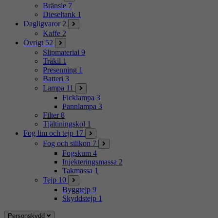
Bränsle
7
Dieseltank
1
Dagligvaror
2
Kaffe
2
Övrigt
52
Slipmaterial
9
Träkil
1
Presenning
1
Batteri
3
Lampa
11
Ficklampa
3
Pannlampa
3
Filter
8
Tjältiningskol
1
Fog lim och tejp
17
Fog och silikon
7
Fogskum
4
Injekteringsmassa
2
Takmassa
1
Tejp
10
Byggtejp
9
Skyddstejp
1
Personskydd