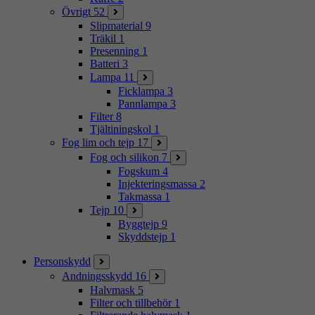
Övrigt
52
Slipmaterial
9
Träkil
1
Presenning
1
Batteri
3
Lampa
11
Ficklampa
3
Pannlampa
3
Filter
8
Tjältiningskol
1
Fog lim och tejp
17
Fog och silikon
7
Fogskum
4
Injekteringsmassa
2
Takmassa
1
Tejp
10
Byggtejp
9
Skyddstejp
1
Personskydd
Andningsskydd
16
Halvmask
5
Filter och tillbehör
1