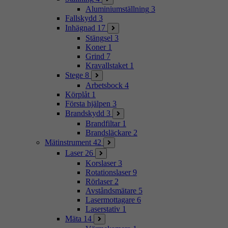
Aluminiumställning
3
Fallskydd
3
Inhägnad
17
Stängsel
3
Koner
1
Grind
7
Kravallstaket
1
Stege
8
Arbetsbock
4
Körplåt
1
Första hjälpen
3
Brandskydd
3
Brandfiltar
1
Brandsläckare
2
Mätinstrument
42
Laser
26
Korslaser
3
Rotationslaser
9
Rörlaser
2
Avståndsmätare
5
Lasermottagare
6
Laserstativ
1
Mäta
14