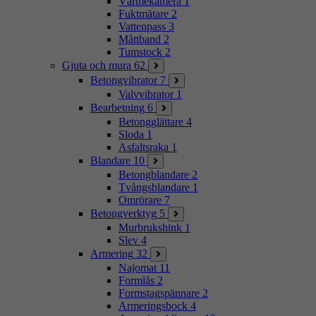
Värmekamera
1
Fuktmätare
2
Vattenpass
3
Måttband
2
Tumstock
2
Gjuta och mura
62
Betongvibrator
7
Valvvibrator
1
Bearbetning
6
Betongglättare
4
Sloda
1
Asfaltsraka
1
Blandare
10
Betongblandare
2
Tvångsblandare
1
Omrörare
7
Betongverktyg
5
Murbrukshink
1
Slev
4
Armering
32
Najomat
11
Formlås
2
Formstagspännare
2
Armeringsbock
4