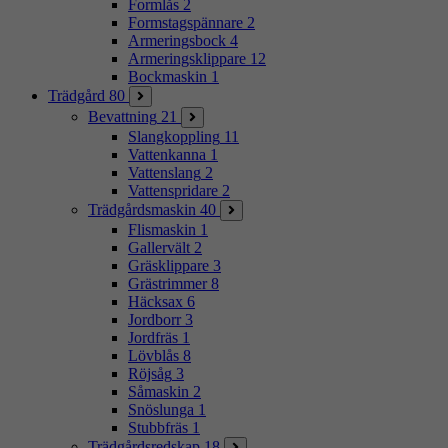
Formlås
2
Formstagspännare
2
Armeringsbock
4
Armeringsklippare
12
Bockmaskin
1
Trädgård
80
Bevattning
21
Slangkoppling
11
Vattenkanna
1
Vattenslang
2
Vattenspridare
2
Trädgårdsmaskin
40
Flismaskin
1
Gallervält
2
Gräsklippare
3
Grästrimmer
8
Häcksax
6
Jordborr
3
Jordfräs
1
Lövblås
8
Röjsåg
3
Såmaskin
2
Snöslunga
1
Stubbfräs
1
Trädgårdsredskap
18