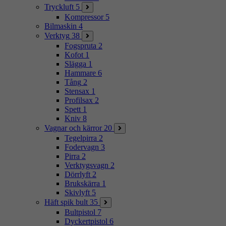
Tryckluft
5
Kompressor
5
Bilmaskin
4
Verktyg
38
Fogspruta
2
Kofot
1
Slägga
1
Hammare
6
Tång
2
Stensax
1
Profilsax
2
Spett
1
Kniv
8
Vagnar och kärror
20
Tegelpirra
2
Fodervagn
3
Pirra
2
Verktygsvagn
2
Dörrlyft
2
Brukskärra
1
Skivlyft
5
Häft spik bult
35
Bultpistol
7
Dyckertpistol
6