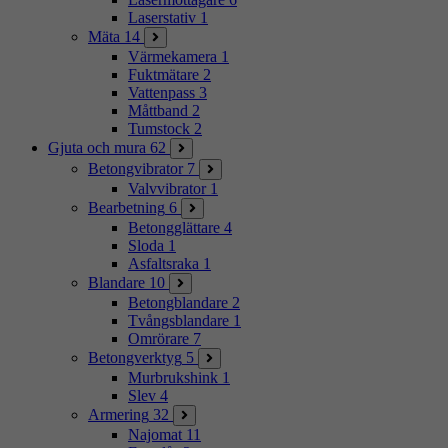
Laserstativ
1
Mäta
14
Värmekamera
1
Fuktmätare
2
Vattenpass
3
Måttband
2
Tumstock
2
Gjuta och mura
62
Betongvibrator
7
Valvvibrator
1
Bearbetning
6
Betongglättare
4
Sloda
1
Asfaltsraka
1
Blandare
10
Betongblandare
2
Tvångsblandare
1
Omrörare
7
Betongverktyg
5
Murbrukshink
1
Slev
4
Armering
32
Najomat
11