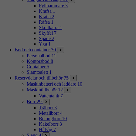
Fyllhammare
3
Krafsa
1
Kratta
2
Räfsa
1
Skottkärra
1
Skyffel
7
Spade
2
Yxa
1
Bod och container
30
Personalbod
11
Kontorsbod
8
Container
5
Slamtoalett
1
Reservdelar och tillbehör
75
Maskinbatteri och laddare
10
Maskintillbehör
12
Vattentank
7
Borr
29
Träborr
3
Metallborr
4
Betongborr
10
Kakelborr
3
Hålsåg
7
Slang
4