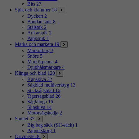
Bits
27
Spik och klammer
18
Dyckert
2
Bandad spik
8
Stålspik
2
Ankarspik
2
Pappspik
1
Märka och markera
19
Markörfärg
3
Snöre
5
Markörpenna
4
Djuphålsmärkare
4
Klinga och blad
120
Kapskiva
32
Sågblad multiverktyg
13
Sticksågsblad
16
Tigersågsblad
26
Sågklinga
16
Slipskiva
14
Motorsågskedja
2
Sanitet
37
Big bag säck (SH-säck)
1
Papperskorg
1
Drivmedel
8