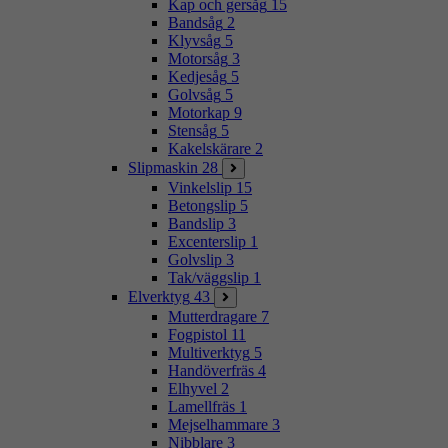
Kap och gersåg
15
Bandsåg
2
Klyvsåg
5
Motorsåg
3
Kedjesåg
5
Golvsåg
5
Motorkap
9
Stensåg
5
Kakelskärare
2
Slipmaskin
28
Vinkelslip
15
Betongslip
5
Bandslip
3
Excenterslip
1
Golvslip
3
Tak/väggslip
1
Elverktyg
43
Mutterdragare
7
Fogpistol
11
Multiverktyg
5
Handöverfräs
4
Elhyvel
2
Lamellfräs
1
Mejselhammare
3
Nibblare
3