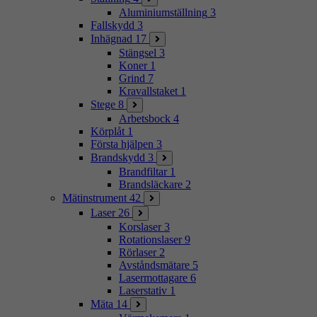
Aluminiumställning
3
Fallskydd
3
Inhägnad
17
Stängsel
3
Koner
1
Grind
7
Kravallstaket
1
Stege
8
Arbetsbock
4
Körplåt
1
Första hjälpen
3
Brandskydd
3
Brandfiltar
1
Brandsläckare
2
Mätinstrument
42
Laser
26
Korslaser
3
Rotationslaser
9
Rörlaser
2
Avståndsmätare
5
Lasermottagare
6
Laserstativ
1
Mäta
14