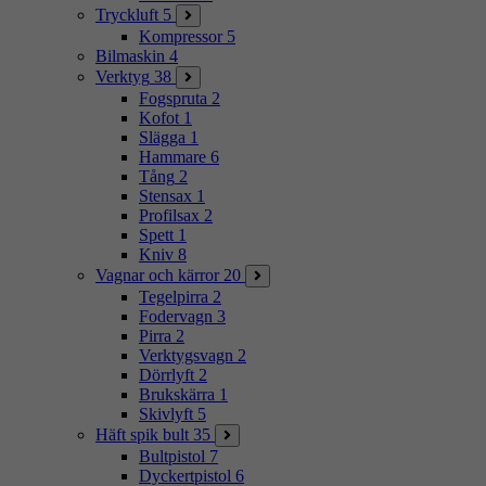
Tryckluft
5
Kompressor
5
Bilmaskin
4
Verktyg
38
Fogspruta
2
Kofot
1
Slägga
1
Hammare
6
Tång
2
Stensax
1
Profilsax
2
Spett
1
Kniv
8
Vagnar och kärror
20
Tegelpirra
2
Fodervagn
3
Pirra
2
Verktygsvagn
2
Dörrlyft
2
Brukskärra
1
Skivlyft
5
Häft spik bult
35
Bultpistol
7
Dyckertpistol
6