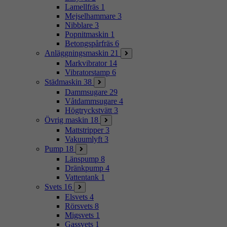
Lamellfräs
1
Mejselhammare
3
Nibblare
3
Popnitmaskin
1
Betongspårfräs
6
Anläggningsmaskin
21
Markvibrator
14
Vibratorstamp
6
Städmaskin
38
Dammsugare
29
Våtdammsugare
4
Högtryckstvätt
3
Övrig maskin
18
Mattstripper
3
Vakuumlyft
3
Pump
18
Länspump
8
Dränkpump
4
Vattentank
1
Svets
16
Elsvets
4
Rörsvets
8
Migsvets
1
Gassvets
1