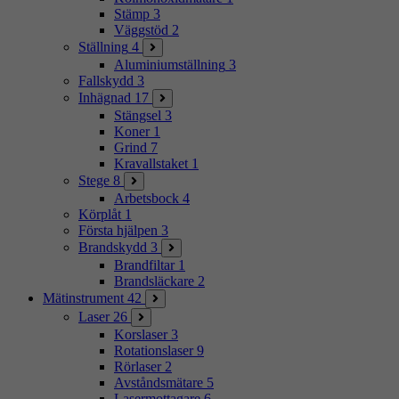
Stämp
3
Väggstöd
2
Ställning
4
Aluminiumställning
3
Fallskydd
3
Inhägnad
17
Stängsel
3
Koner
1
Grind
7
Kravallstaket
1
Stege
8
Arbetsbock
4
Körplåt
1
Första hjälpen
3
Brandskydd
3
Brandfiltar
1
Brandsläckare
2
Mätinstrument
42
Laser
26
Korslaser
3
Rotationslaser
9
Rörlaser
2
Avståndsmätare
5
Lasermottagare
6