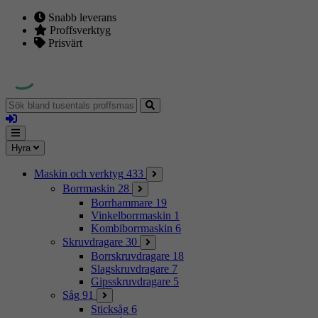
Snabb leverans
Proffsverktyg
Prisvärt
Sök
bland
Logga
tusentals
in
proffsmaskiner
Mina
Meny
Hyra
sidor
Maskin och verktyg
433
Borrmaskin
28
Borrhammare
19
Vinkelborrmaskin
1
Kombiborrmaskin
6
Skruvdragare
30
Borrskruvdragare
18
Slagskruvdragare
7
Gipsskruvdragare
5
Såg
91
Sticksåg
6