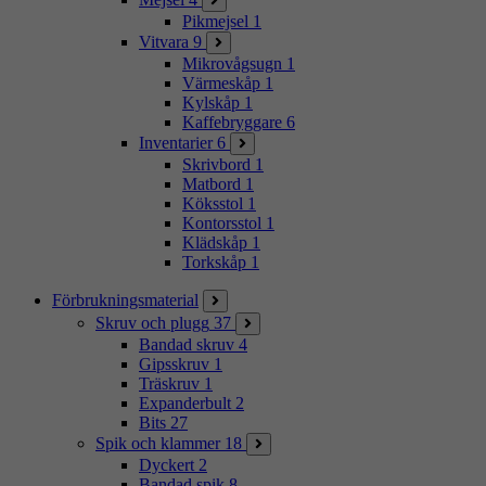
Pikmejsel
1
Vitvara
9
Mikrovågsugn
1
Värmeskåp
1
Kylskåp
1
Kaffebryggare
6
Inventarier
6
Skrivbord
1
Matbord
1
Köksstol
1
Kontorsstol
1
Klädskåp
1
Torkskåp
1
Förbrukningsmaterial
Skruv och plugg
37
Bandad skruv
4
Gipsskruv
1
Träskruv
1
Expanderbult
2
Bits
27
Spik och klammer
18
Dyckert
2
Bandad spik
8