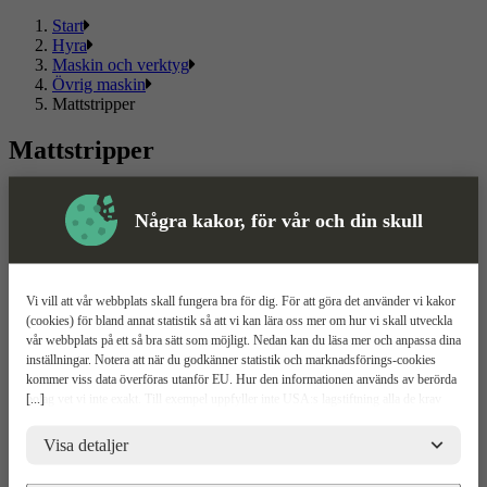
Start
Hyra
Maskin och verktyg
Övrig maskin
Mattstripper
Mattstripper
Välj mellan flera olika mattstripper av kända märken. Här hittar du
ett sortiment som passar både privat och proffs.
Några kakor, för vår och din skull
Läs mer
Läs mindre
Om ToolPal
Vi vill att vår webbplats skall fungera bra för dig. För att göra det använder vi kakor
(cookies) för bland annat statistik så att vi kan lära oss mer om hur vi skall utveckla
Om oss
vår webbplats på ett så bra sätt som möjligt. Nedan kan du läsa mer och anpassa dina
5 enkla steg
inställningar. Notera att när du godkänner statistik och marknadsförings-cookies
Bli kund
kommer viss data överföras utanför EU. Hur den informationen används av berörda
Våra depåer
[...]
bolag vet vi inte exakt. Till exempel uppfyller inte USA:s lagstiftning alla de krav
Boka demo
gällande hantering av personuppgifter som ställs inom EU, vilket kan innebära vissa
Vattenrening
risker för dina personuppgifter. De berörda bolagen måste lämna över uppgifter till
Visa detaljer
ToolPal To Go
brottsbekämpande myndigheter i USA om de får en sådan begäran. Det kan dock
vara svårt eller omöjligt för dig att hävda dina rättigheter, t.ex. rätten till radering,