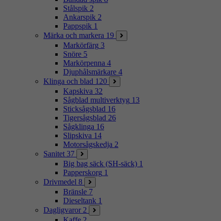
Stålspik
2
Ankarspik
2
Pappspik
1
Märka och markera
19
Markörfärg
3
Snöre
5
Markörpenna
4
Djuphålsmärkare
4
Klinga och blad
120
Kapskiva
32
Sågblad multiverktyg
13
Sticksågsblad
16
Tigersågsblad
26
Sågklinga
16
Slipskiva
14
Motorsågskedja
2
Sanitet
37
Big bag säck (SH-säck)
1
Papperskorg
1
Drivmedel
8
Bränsle
7
Dieseltank
1
Dagligvaror
2
Kaffe
2