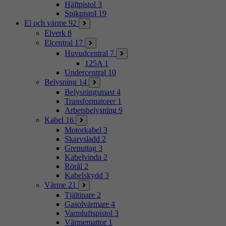
Häftpistol
3
Spikpistol
19
El och värme
92
Elverk
8
Elcentral
17
Huvudcentral
7
125A
1
Undercentral
10
Belysning
14
Belysningsmast
4
Transformatorer
1
Arbetsbelysning
9
Kabel
16
Motorkabel
3
Skarvsladd
2
Grenuttag
3
Kabelvinda
2
Rörål
2
Kabelskydd
3
Värme
21
Tjältinare
2
Gasolvärmare
4
Varmluftspistol
3
Värmemattor
1