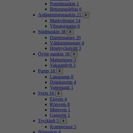
Popnitmaskin
1
Betongspårfräs
6
Anläggningsmaskin
21
Markvibrator
14
Vibratorstamp
6
Städmaskin
38
Dammsugare
29
Våtdammsugare
4
Högtryckstvätt
3
Övrig maskin
18
Mattstripper
3
Vakuumlyft
3
Pump
18
Länspump
8
Dränkpump
4
Vattentank
1
Svets
16
Elsvets
4
Rörsvets
8
Migsvets
1
Gassvets
1
Tryckluft
5
Kompressor
5
Bilmaskin
4