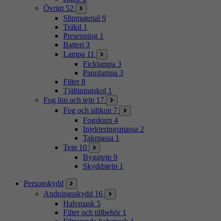
Övrigt
52
Slipmaterial
9
Träkil
1
Presenning
1
Batteri
3
Lampa
11
Ficklampa
3
Pannlampa
3
Filter
8
Tjältiningskol
1
Fog lim och tejp
17
Fog och silikon
7
Fogskum
4
Injekteringsmassa
2
Takmassa
1
Tejp
10
Byggtejp
9
Skyddstejp
1
Personskydd
Andningsskydd
16
Halvmask
5
Filter och tillbehör
1