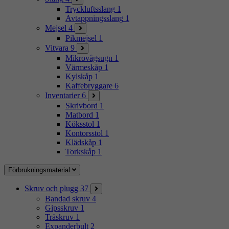
Tryckluftsslang
1
Avtappningsslang
1
Mejsel
4
Pikmejsel
1
Vitvara
9
Mikrovågsugn
1
Värmeskåp
1
Kylskåp
1
Kaffebryggare
6
Inventarier
6
Skrivbord
1
Matbord
1
Köksstol
1
Kontorsstol
1
Klädskåp
1
Torkskåp
1
Förbrukningsmaterial
Skruv och plugg
37
Bandad skruv
4
Gipsskruv
1
Träskruv
1
Expanderbult
2