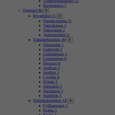
Armeringsklippare
12
Bockmaskin
1
Trädgård
80
Bevattning
21
Slangkoppling
11
Vattenkanna
1
Vattenslang
2
Vattenspridare
2
Trädgårdsmaskin
40
Flismaskin
1
Gallervält
2
Gräsklippare
3
Grästrimmer
8
Häcksax
6
Jordborr
3
Jordfräs
1
Lövblås
8
Röjsåg
3
Såmaskin
2
Snöslunga
1
Stubbfräs
1
Trädgårdsredskap
18
Fyllhammare
3
Krafsa
1
Kratta
2