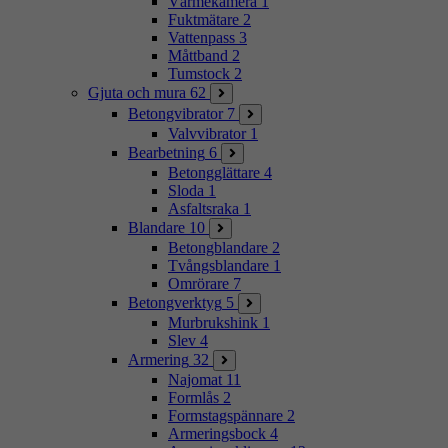
Värmekamera
1
Fuktmätare
2
Vattenpass
3
Måttband
2
Tumstock
2
Gjuta och mura
62
Betongvibrator
7
Valvvibrator
1
Bearbetning
6
Betongglättare
4
Sloda
1
Asfaltsraka
1
Blandare
10
Betongblandare
2
Tvångsblandare
1
Omrörare
7
Betongverktyg
5
Murbrukshink
1
Slev
4
Armering
32
Najomat
11
Formlås
2
Formstagspännare
2
Armeringsbock
4