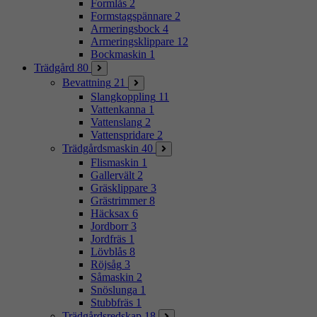
Formlås
2
Formstagspännare
2
Armeringsbock
4
Armeringsklippare
12
Bockmaskin
1
Trädgård
80
Bevattning
21
Slangkoppling
11
Vattenkanna
1
Vattenslang
2
Vattenspridare
2
Trädgårdsmaskin
40
Flismaskin
1
Gallervält
2
Gräsklippare
3
Grästrimmer
8
Häcksax
6
Jordborr
3
Jordfräs
1
Lövblås
8
Röjsåg
3
Såmaskin
2
Snöslunga
1
Stubbfräs
1
Trädgårdsredskap
18