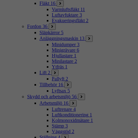
Fläkt
16
Varmluftsfläkt
11
Luftavfuktare
3
Evakueringsfläkt
2
Fordon
36
Släpkärror
5
Anläggningsmaskin
13
Minidumper
3
Minigrävare
6
Hjullastare
1
Minilastare
2
Ytfräs
1
Lift
2
Pallyft
2
Tillbehör
16
Lyftsax
5
Skydd och arbetsmiljö
56
Arbetsmiljö
16
Luftrenare
4
Luftkonditionering
1
Kolmonoxidmätare
1
Stämp
3
Väggstöd
2
Ställning
4