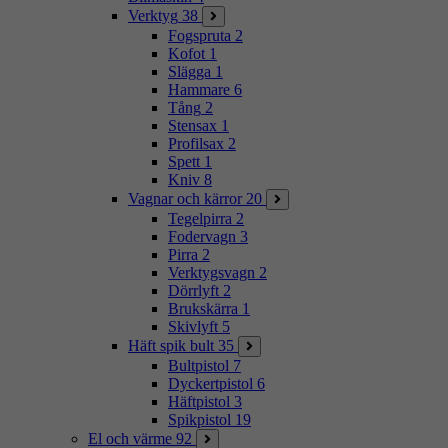
Verktyg
38
Fogspruta
2
Kofot
1
Slägga
1
Hammare
6
Tång
2
Stensax
1
Profilsax
2
Spett
1
Kniv
8
Vagnar och kärror
20
Tegelpirra
2
Fodervagn
3
Pirra
2
Verktygsvagn
2
Dörrlyft
2
Brukskärra
1
Skivlyft
5
Häft spik bult
35
Bultpistol
7
Dyckertpistol
6
Häftpistol
3
Spikpistol
19
El och värme
92