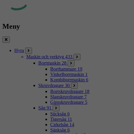
Meny
Stäng
Hyra
Maskin och verktyg
433
Borrmaskin
28
Borrhammare
19
Vinkelborrmaskin
1
Kombiborrmaskin
6
Skruvdragare
30
Borrskruvdragare
18
Slagskruvdragare
7
Gipsskruvdragare
5
Såg
91
Sticksåg
6
Tigersåg
11
Cirkelsåg
14
Sänksåg
6