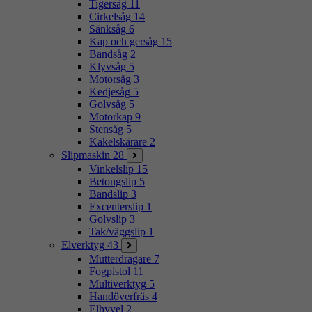
Tigersåg
11
Cirkelsåg
14
Sänksåg
6
Kap och gersåg
15
Bandsåg
2
Klyvsåg
5
Motorsåg
3
Kedjesåg
5
Golvsåg
5
Motorkap
9
Stensåg
5
Kakelskärare
2
Slipmaskin
28
Vinkelslip
15
Betongslip
5
Bandslip
3
Excenterslip
1
Golvslip
3
Tak/väggslip
1
Elverktyg
43
Mutterdragare
7
Fogpistol
11
Multiverktyg
5
Handöverfräs
4
Elhyvel
2