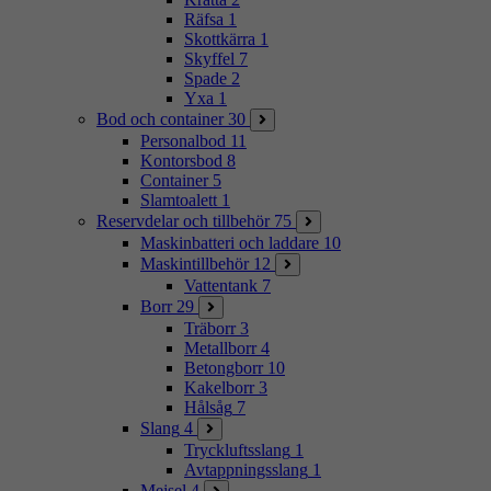
Räfsa
1
Skottkärra
1
Skyffel
7
Spade
2
Yxa
1
Bod och container
30
Personalbod
11
Kontorsbod
8
Container
5
Slamtoalett
1
Reservdelar och tillbehör
75
Maskinbatteri och laddare
10
Maskintillbehör
12
Vattentank
7
Borr
29
Träborr
3
Metallborr
4
Betongborr
10
Kakelborr
3
Hålsåg
7
Slang
4
Tryckluftsslang
1
Avtappningsslang
1
Mejsel
4