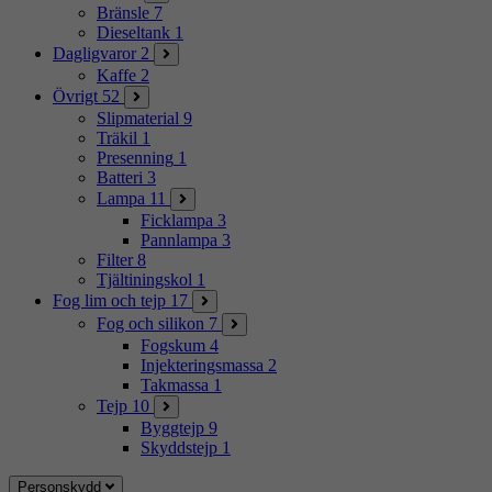
Bränsle
7
Dieseltank
1
Dagligvaror
2
Kaffe
2
Övrigt
52
Slipmaterial
9
Träkil
1
Presenning
1
Batteri
3
Lampa
11
Ficklampa
3
Pannlampa
3
Filter
8
Tjältiningskol
1
Fog lim och tejp
17
Fog och silikon
7
Fogskum
4
Injekteringsmassa
2
Takmassa
1
Tejp
10
Byggtejp
9
Skyddstejp
1
Personskydd