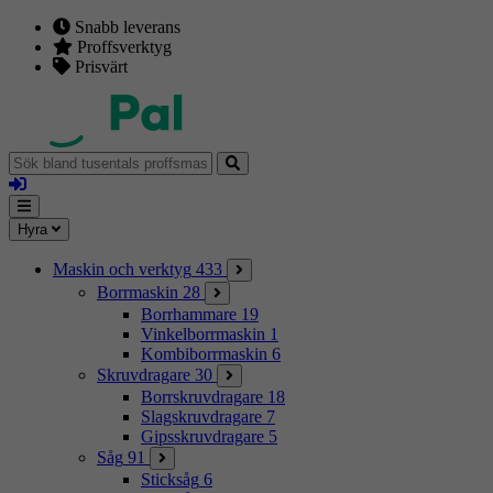
Snabb leverans
Proffsverktyg
Prisvärt
Sök
bland
Logga
tusentals
in
proffsmaskiner
Mina
Meny
Hyra
sidor
Maskin och verktyg
433
Borrmaskin
28
Borrhammare
19
Vinkelborrmaskin
1
Kombiborrmaskin
6
Skruvdragare
30
Borrskruvdragare
18
Slagskruvdragare
7
Gipsskruvdragare
5
Såg
91
Sticksåg
6