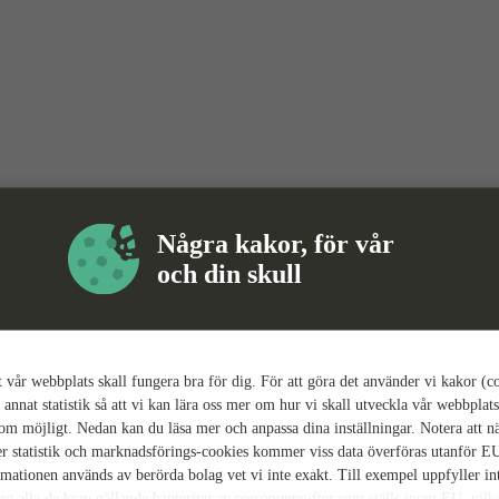
Några kakor, för vår
och din skull
tt vår webbplats skall fungera bra för dig. För att göra det använder vi kakor (c
 annat statistik så att vi kan lära oss mer om hur vi skall utveckla vår webbplats
som möjligt. Nedan kan du läsa mer och anpassa dina inställningar. Notera att n
r statistik och marknadsförings-cookies kommer viss data överföras utanför E
rmationen används av berörda bolag vet vi inte exakt. Till exempel uppfyller i
ing alla de krav gällande hantering av personuppgifter som ställs inom EU, vilk