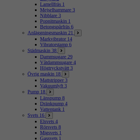
Lamellfräs
1
Mejselhammare
3
Nibblare
3
Popnitmaskin
1
Betongspårfräs
6
Anläggningsmaskin
21
Markvibrator
14
Vibratorstamp
6
Städmaskin
38
Dammsugare
29
Våtdammsugare
4
Högtryckstvätt
3
Övrig maskin
18
Mattstripper
3
Vakuumlyft
3
Pump
18
Länspump
8
Dränkpump
4
Vattentank
1
Svets
16
Elsvets
4
Rörsvets
8
Migsvets
1
Gassvets
1