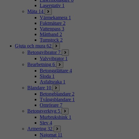
Laserstativ
1
Mäta
14
Värmekamera
1
Fuktmätare
2
Vattenpass
3
Måttband
2
Tumstock
2
Gjuta och mura
62
Betongvibrator
7
Valvvibrator
1
Bearbetning
6
Betongglättare
4
Sloda
1
Asfaltsraka
1
Blandare
10
Betongblandare
2
Tvångsblandare
1
Omrörare
7
Betongverktyg
5
Murbrukshink
1
Slev
4
Armering
32
Najomat
11