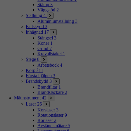
Stämp
3
Väggstöd
2
Ställning
4
Aluminiumställning
3
Fallskydd
3
Inhägnad
17
Stängsel
3
Koner
1
Grind
7
Kravallstaket
1
Stege
8
Arbetsbock
4
Körplåt
1
Första hjälpen
3
Brandskydd
3
Brandfiltar
1
Brandsläckare
2
Mätinstrument
42
Laser
26
Korslaser
3
Rotationslaser
9
Rörlaser
2
Avståndsmätare
5
Lasermottagare
6