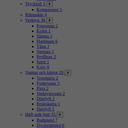
Tryckluft
5
Kompressor
5
Bilmaskin
4
Verktyg
38
Fogspruta
2
Kofot
1
Slägga
1
Hammare
6
Tång
2
Stensax
1
Profilsax
2
Spett
1
Kniv
8
Vagnar och kärror
20
Tegelpirra
2
Fodervagn
3
Pirra
2
Verktygsvagn
2
Dörrlyft
2
Brukskärra
1
Skivlyft
5
Häft spik bult
35
Bultpistol
7
Dyckertpistol
6