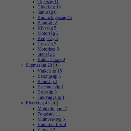
Tigersåg
11
Cirkelsåg
14
Sänksåg
6
Kap och gersåg
15
Bandsåg
2
Klyvsåg
5
Motorsåg
3
Kedjesåg
5
Golvsåg
5
Motorkap
9
Stensåg
5
Kakelskärare
2
Slipmaskin
28
Vinkelslip
15
Betongslip
5
Bandslip
3
Excenterslip
1
Golvslip
3
Tak/väggslip
1
Elverktyg
43
Mutterdragare
7
Fogpistol
11
Multiverktyg
5
Handöverfräs
4
Elhyvel
2