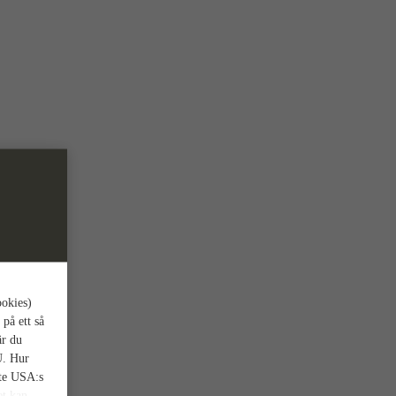
ookies)
 på ett så
är du
U. Hur
nte USA:s
et kan