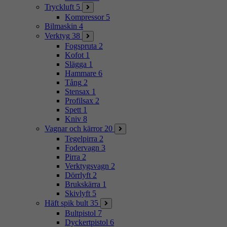
Tryckluft
5
Kompressor
5
Bilmaskin
4
Verktyg
38
Fogspruta
2
Kofot
1
Slägga
1
Hammare
6
Tång
2
Stensax
1
Profilsax
2
Spett
1
Kniv
8
Vagnar och kärror
20
Tegelpirra
2
Fodervagn
3
Pirra
2
Verktygsvagn
2
Dörrlyft
2
Brukskärra
1
Skivlyft
5
Häft spik bult
35
Bultpistol
7
Dyckertpistol
6