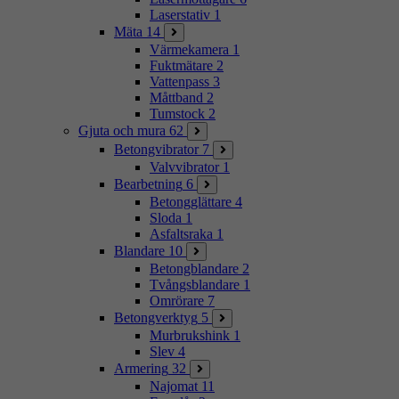
Laserstativ
1
Mäta
14
Värmekamera
1
Fuktmätare
2
Vattenpass
3
Måttband
2
Tumstock
2
Gjuta och mura
62
Betongvibrator
7
Valvvibrator
1
Bearbetning
6
Betongglättare
4
Sloda
1
Asfaltsraka
1
Blandare
10
Betongblandare
2
Tvångsblandare
1
Omrörare
7
Betongverktyg
5
Murbrukshink
1
Slev
4
Armering
32
Najomat
11