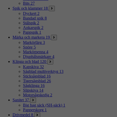
Bits
27
Spik och klammer
18
Dyckert
2
Bandad spik
8
Stålspik
2
Ankarspik
2
Pappspik
1
Märka och markera
19
Markörfärg
3
Snöre
5
Markörpenna
4
Djuphålsmärkare
4
Klinga och blad
120
Kapskiva
32
Sågblad multiverktyg
13
Sticksågsblad
16
Tigersågsblad
26
Sågklinga
16
Slipskiva
14
Motorsågskedja
2
Sanitet
37
Big bag säck (SH-säck)
1
Papperskorg
1
Drivmedel
8