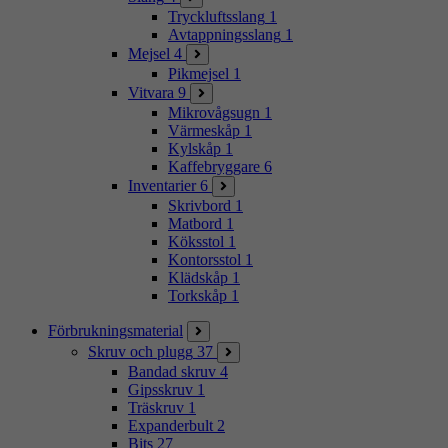
Tryckluftsslang
1
Avtappningsslang
1
Mejsel
4
Pikmejsel
1
Vitvara
9
Mikrovågsugn
1
Värmeskåp
1
Kylskåp
1
Kaffebryggare
6
Inventarier
6
Skrivbord
1
Matbord
1
Köksstol
1
Kontorsstol
1
Klädskåp
1
Torkskåp
1
Förbrukningsmaterial
Skruv och plugg
37
Bandad skruv
4
Gipsskruv
1
Träskruv
1
Expanderbult
2
Bits
27