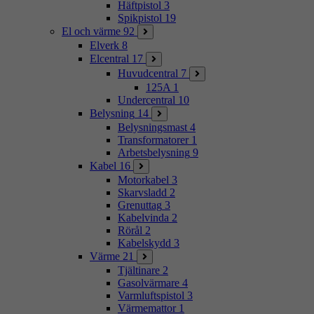
Häftpistol
3
Spikpistol
19
El och värme
92
Elverk
8
Elcentral
17
Huvudcentral
7
125A
1
Undercentral
10
Belysning
14
Belysningsmast
4
Transformatorer
1
Arbetsbelysning
9
Kabel
16
Motorkabel
3
Skarvsladd
2
Grenuttag
3
Kabelvinda
2
Rörål
2
Kabelskydd
3
Värme
21
Tjältinare
2
Gasolvärmare
4
Varmluftspistol
3
Värmemattor
1