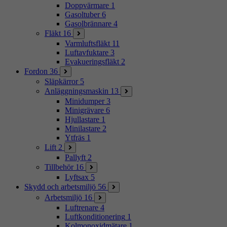
Doppvärmare
1
Gasoltuber
6
Gasolbrännare
4
Fläkt
16
Varmluftsfläkt
11
Luftavfuktare
3
Evakueringsfläkt
2
Fordon
36
Släpkärror
5
Anläggningsmaskin
13
Minidumper
3
Minigrävare
6
Hjullastare
1
Minilastare
2
Ytfräs
1
Lift
2
Pallyft
2
Tillbehör
16
Lyftsax
5
Skydd och arbetsmiljö
56
Arbetsmiljö
16
Luftrenare
4
Luftkonditionering
1
Kolmonoxidmätare
1