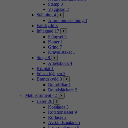
Stämp
3
Väggstöd
2
Ställning
4
Aluminiumställning
3
Fallskydd
3
Inhägnad
17
Stängsel
3
Koner
1
Grind
7
Kravallstaket
1
Stege
8
Arbetsbock
4
Körplåt
1
Första hjälpen
3
Brandskydd
3
Brandfiltar
1
Brandsläckare
2
Mätinstrument
42
Laser
26
Korslaser
3
Rotationslaser
9
Rörlaser
2
Avståndsmätare
5
Lasermottagare
6