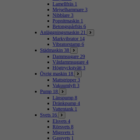
Lamellfräs
1
Mejselhammare
3
Nibblare
3
Popnitmaskin
1
Betongspårfräs
6
Anläggningsmaskin
21
Markvibrator
14
Vibratorstamp
6
Städmaskin
38
Dammsugare
29
Våtdammsugare
4
Högtryckstvätt
3
Övrig maskin
18
Mattstripper
3
Vakuumlyft
3
Pump
18
Länspump
8
Dränkpump
4
Vattentank
1
Svets
16
Elsvets
4
Rörsvets
8
Migsvets
1
Gassvets
1