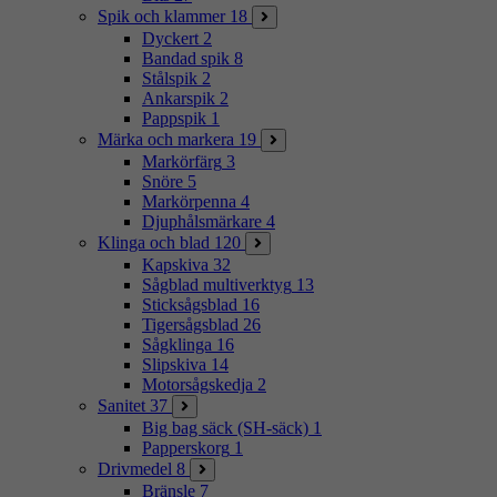
Spik och klammer
18
Dyckert
2
Bandad spik
8
Stålspik
2
Ankarspik
2
Pappspik
1
Märka och markera
19
Markörfärg
3
Snöre
5
Markörpenna
4
Djuphålsmärkare
4
Klinga och blad
120
Kapskiva
32
Sågblad multiverktyg
13
Sticksågsblad
16
Tigersågsblad
26
Sågklinga
16
Slipskiva
14
Motorsågskedja
2
Sanitet
37
Big bag säck (SH-säck)
1
Papperskorg
1
Drivmedel
8
Bränsle
7