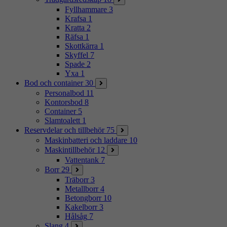
Fyllhammare
3
Krafsa
1
Kratta
2
Räfsa
1
Skottkärra
1
Skyffel
7
Spade
2
Yxa
1
Bod och container
30
Personalbod
11
Kontorsbod
8
Container
5
Slamtoalett
1
Reservdelar och tillbehör
75
Maskinbatteri och laddare
10
Maskintillbehör
12
Vattentank
7
Borr
29
Träborr
3
Metallborr
4
Betongborr
10
Kakelborr
3
Hålsåg
7
Slang
4