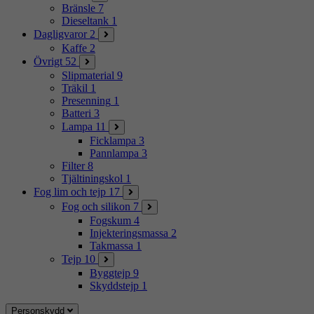
Bränsle
7
Dieseltank
1
Dagligvaror
2
Kaffe
2
Övrigt
52
Slipmaterial
9
Träkil
1
Presenning
1
Batteri
3
Lampa
11
Ficklampa
3
Pannlampa
3
Filter
8
Tjältiningskol
1
Fog lim och tejp
17
Fog och silikon
7
Fogskum
4
Injekteringsmassa
2
Takmassa
1
Tejp
10
Byggtejp
9
Skyddstejp
1
Personskydd