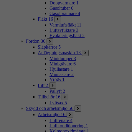
Doppvärmare
1
Gasoltuber
6
Gasolbrännare
4
Fläkt
16
Varmluftsfläkt
11
Luftavfuktare
3
Evakueringsfläkt
2
Fordon
36
Släpkärror
5
Anläggningsmaskin
13
Minidumper
3
Minigrävare
6
Hjullastare
1
Minilastare
2
Ytfräs
1
Lift
2
Pallyft
2
Tillbehör
16
Lyftsax
5
Skydd och arbetsmiljö
56
Arbetsmiljö
16
Luftrenare
4
Luftkonditionering
1
Kolmonoxidmätare
1