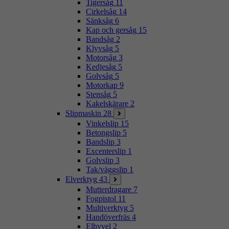
Tigersåg
11
Cirkelsåg
14
Sänksåg
6
Kap och gersåg
15
Bandsåg
2
Klyvsåg
5
Motorsåg
3
Kedjesåg
5
Golvsåg
5
Motorkap
9
Stensåg
5
Kakelskärare
2
Slipmaskin
28
Vinkelslip
15
Betongslip
5
Bandslip
3
Excenterslip
1
Golvslip
3
Tak/väggslip
1
Elverktyg
43
Mutterdragare
7
Fogpistol
11
Multiverktyg
5
Handöverfräs
4
Elhyvel
2