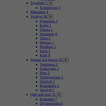
Tryckluft
5
Kompressor
5
Bilmaskin
4
Verktyg
38
Fogspruta
2
Kofot
1
Slägga
1
Hammare
6
Tång
2
Stensax
1
Profilsax
2
Spett
1
Kniv
8
Vagnar och kärror
20
Tegelpirra
2
Fodervagn
3
Pirra
2
Verktygsvagn
2
Dörrlyft
2
Brukskärra
1
Skivlyft
5
Häft spik bult
35
Bultpistol
7
Dyckertpistol
6