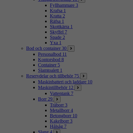
Fyllhammare
3
Krafsa
1
Kratta
2
Räfsa
1
Skottkärra
1
Skyffel
7
Spade
2
Yxa
1
Bod och container
30
Personalbod
11
Kontorsbod
8
Container
5
Slamtoalett
1
Reservdelar och tillbehör
75
Maskinbatteri och laddare
10
Maskintillbehör
12
Vattentank
7
Borr
29
Träborr
3
Metallborr
4
Betongborr
10
Kakelborr
3
Hålsåg
7
Slang
4