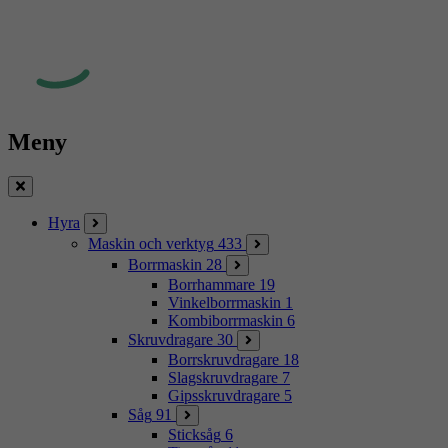
Meny
Stäng
Hyra
Maskin och verktyg
433
Borrmaskin
28
Borrhammare
19
Vinkelborrmaskin
1
Kombiborrmaskin
6
Skruvdragare
30
Borrskruvdragare
18
Slagskruvdragare
7
Gipsskruvdragare
5
Såg
91
Sticksåg
6