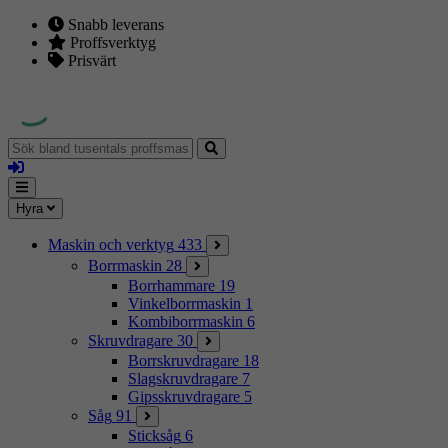
Snabb leverans
Proffsverktyg
Prisvärt
Sök
bland
Logga
tusentals
in
proffsmaskiner
Mina
Meny
Hyra
sidor
Maskin och verktyg
433
Borrmaskin
28
Borrhammare
19
Vinkelborrmaskin
1
Kombiborrmaskin
6
Skruvdragare
30
Borrskruvdragare
18
Slagskruvdragare
7
Gipsskruvdragare
5
Såg
91
Sticksåg
6