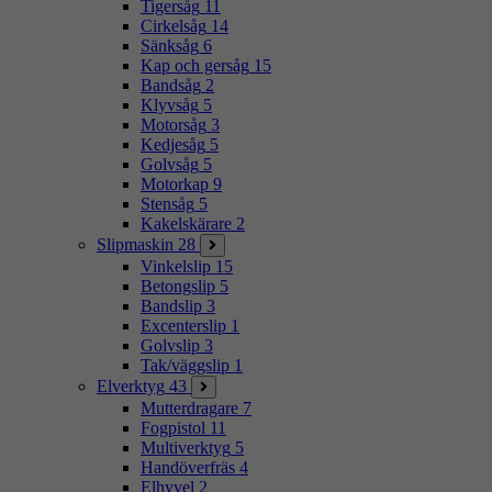
Tigersåg
11
Cirkelsåg
14
Sänksåg
6
Kap och gersåg
15
Bandsåg
2
Klyvsåg
5
Motorsåg
3
Kedjesåg
5
Golvsåg
5
Motorkap
9
Stensåg
5
Kakelskärare
2
Slipmaskin
28
Vinkelslip
15
Betongslip
5
Bandslip
3
Excenterslip
1
Golvslip
3
Tak/väggslip
1
Elverktyg
43
Mutterdragare
7
Fogpistol
11
Multiverktyg
5
Handöverfräs
4
Elhyvel
2