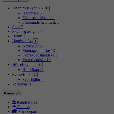
Andningsskydd
16
Halvmask
5
Filter och tillbehör
1
Filtrerande halvmask
1
Skor
7
Skyddsglasögon
4
Hjälm
2
Handske
34
Armskydd
4
Montagehandske
13
Skärskyddshandske
3
Vinterhandske
10
Hörselskydd
6
Hörselkåpa
1
Svetsvisir
1
Svetshjälm
1
Varselväst
1
Kampanj
Kundservice
Om oss
Våra depåer