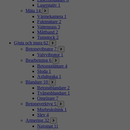
Laserstativ
1
Mäta
14
Värmekamera
1
Fuktmätare
2
Vattenpass
3
Måttband
2
Tumstock
2
Gjuta och mura
62
Betongvibrator
7
Valvvibrator
1
Bearbetning
6
Betongglättare
4
Sloda
1
Asfaltsraka
1
Blandare
10
Betongblandare
2
Tvångsblandare
1
Omrörare
7
Betongverktyg
5
Murbrukshink
1
Slev
4
Armering
32
Najomat
11