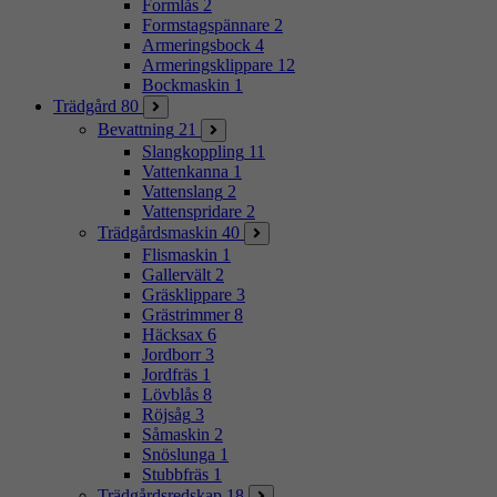
Formlås
2
Formstagspännare
2
Armeringsbock
4
Armeringsklippare
12
Bockmaskin
1
Trädgård
80
Bevattning
21
Slangkoppling
11
Vattenkanna
1
Vattenslang
2
Vattenspridare
2
Trädgårdsmaskin
40
Flismaskin
1
Gallervält
2
Gräsklippare
3
Grästrimmer
8
Häcksax
6
Jordborr
3
Jordfräs
1
Lövblås
8
Röjsåg
3
Såmaskin
2
Snöslunga
1
Stubbfräs
1
Trädgårdsredskap
18