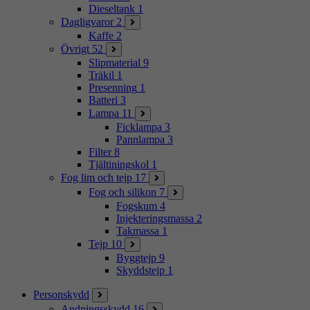
Dieseltank
1
Dagligvaror
2
Kaffe
2
Övrigt
52
Slipmaterial
9
Träkil
1
Presenning
1
Batteri
3
Lampa
11
Ficklampa
3
Pannlampa
3
Filter
8
Tjältiningskol
1
Fog lim och tejp
17
Fog och silikon
7
Fogskum
4
Injekteringsmassa
2
Takmassa
1
Tejp
10
Byggtejp
9
Skyddstejp
1
Personskydd
Andningsskydd
16