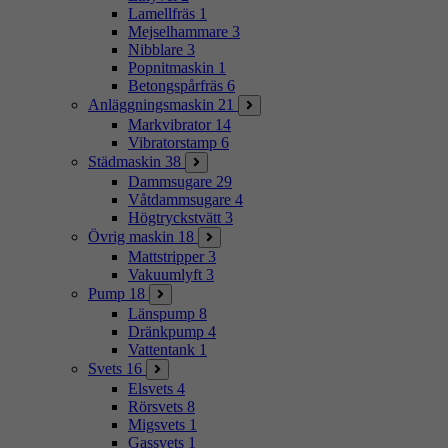
Lamellfräs
1
Mejselhammare
3
Nibblare
3
Popnitmaskin
1
Betongspårfräs
6
Anläggningsmaskin
21
Markvibrator
14
Vibratorstamp
6
Städmaskin
38
Dammsugare
29
Våtdammsugare
4
Högtryckstvätt
3
Övrig maskin
18
Mattstripper
3
Vakuumlyft
3
Pump
18
Länspump
8
Dränkpump
4
Vattentank
1
Svets
16
Elsvets
4
Rörsvets
8
Migsvets
1
Gassvets
1