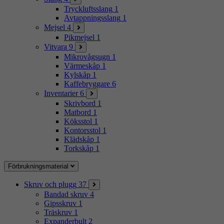
Tryckluftsslang
1
Avtappningsslang
1
Mejsel
4
Pikmejsel
1
Vitvara
9
Mikrovågsugn
1
Värmeskåp
1
Kylskåp
1
Kaffebryggare
6
Inventarier
6
Skrivbord
1
Matbord
1
Köksstol
1
Kontorsstol
1
Klädskåp
1
Torkskåp
1
Förbrukningsmaterial
Skruv och plugg
37
Bandad skruv
4
Gipsskruv
1
Träskruv
1
Expanderbult
2