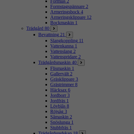
Formlås
2
Formstagspännare
2
Armeringsbock
4
Armeringsklippare
12
Bockmaskin
1
Trädgård
80
Bevattning
21
Slangkoppling
11
Vattenkanna
1
Vattenslang
2
Vattenspridare
2
Trädgårdsmaskin
40
Flismaskin
1
Gallervält
2
Gräsklippare
3
Grästrimmer
8
Häcksax
6
Jordborr
3
Jordfräs
1
Lövblås
8
Röjsåg
3
Såmaskin
2
Snöslunga
1
Stubbfräs
1
Trädgårdsredskap
18