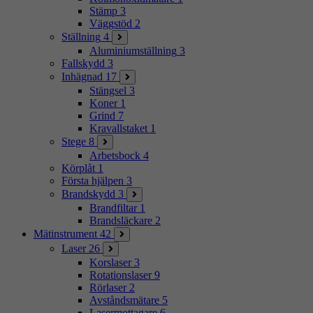
Stämp
3
Väggstöd
2
Ställning
4
Aluminiumställning
3
Fallskydd
3
Inhägnad
17
Stängsel
3
Koner
1
Grind
7
Kravallstaket
1
Stege
8
Arbetsbock
4
Körplåt
1
Första hjälpen
3
Brandskydd
3
Brandfiltar
1
Brandsläckare
2
Mätinstrument
42
Laser
26
Korslaser
3
Rotationslaser
9
Rörlaser
2
Avståndsmätare
5
Lasermottagare
6