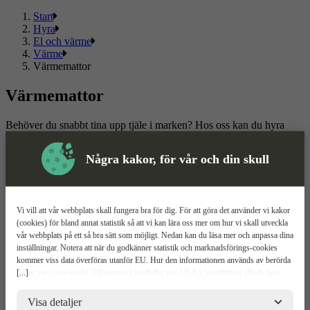
Start
Hyra
El och värme
Värme
Värmemattor
Värmemattor
Behöver du snabbt tina upp tjäle i marken? Hos oss kan du hyra
tjältiningsmatta online till konkurrenskraftiga priser. ToolPal erbjuder
flexibla uthyrningslösningar – hyr för en fast period eller välj ett
Några kakor, för vår och din skull
avtal med öppen hyrestid för projekt som kan dra ut på tiden.
Registrera ett konto och beställ din tjältiningsmatta redan idag!
Läs mer
Läs mindre
Vi vill att vår webbplats skall fungera bra för dig. För att göra det använder vi kakor
(cookies) för bland annat statistik så att vi kan lära oss mer om hur vi skall utveckla
Om ToolPal
vår webbplats på ett så bra sätt som möjligt. Nedan kan du läsa mer och anpassa dina
inställningar. Notera att när du godkänner statistik och marknadsförings-cookies
Om oss
kommer viss data överföras utanför EU. Hur den informationen används av berörda
5 enkla steg
[...]
bolag vet vi inte exakt. Till exempel uppfyller inte USA:s lagstiftning alla de krav
Bli kund
gällande hantering av personuppgifter som ställs inom EU, vilket kan innebära vissa
Våra depåer
risker för dina personuppgifter. De berörda bolagen måste lämna över uppgifter till
Visa detaljer
Boka demo
brottsbekämpande myndigheter i USA om de får en sådan begäran. Det kan dock