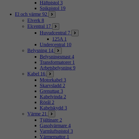
Häftpistol
3
Spikpistol
19
El och värme
92
Elverk
8
Elcentral
17
Huvudcentral
7
125A
1
Undercentral
10
Belysning
14
Belysningsmast
4
Transformatorer
1
Arbetsbelysning
9
Kabel
16
Motorkabel
3
Skarvsladd
2
Grenuttag
3
Kabelvinda
2
Rörål
2
Kabelskydd
3
Värme
21
Tjältinare
2
Gasolvärmare
4
Varmluftspistol
3
Värmemattor
1