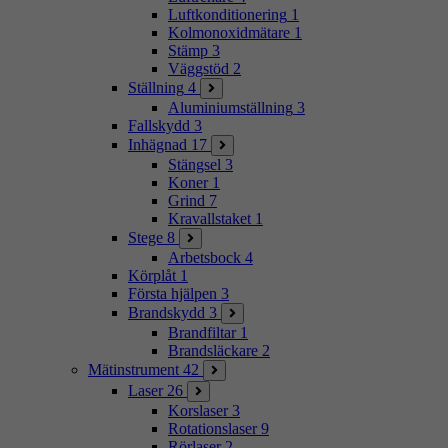
Luftkonditionering
1
Kolmonoxidmätare
1
Stämp
3
Väggstöd
2
Ställning
4
Aluminiumställning
3
Fallskydd
3
Inhägnad
17
Stängsel
3
Koner
1
Grind
7
Kravallstaket
1
Stege
8
Arbetsbock
4
Körplåt
1
Första hjälpen
3
Brandskydd
3
Brandfiltar
1
Brandsläckare
2
Mätinstrument
42
Laser
26
Korslaser
3
Rotationslaser
9
Rörlaser
2