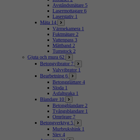
Avståndsmätare
5
Lasermottagare
6
Laserstativ
1
Mäta
14
Värmekamera
1
Fuktmätare
2
Vattenpass
3
Måttband
2
Tumstock
2
Gjuta och mura
62
Betongvibrator
7
Valvvibrator
1
Bearbetning
6
Betongglättare
4
Sloda
1
Asfaltsraka
1
Blandare
10
Betongblandare
2
Tvångsblandare
1
Omrörare
7
Betongverktyg
5
Murbrukshink
1
Slev
4