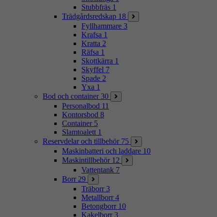
Stubbfräs
1
Trädgårdsredskap
18
Fyllhammare
3
Krafsa
1
Kratta
2
Räfsa
1
Skottkärra
1
Skyffel
7
Spade
2
Yxa
1
Bod och container
30
Personalbod
11
Kontorsbod
8
Container
5
Slamtoalett
1
Reservdelar och tillbehör
75
Maskinbatteri och laddare
10
Maskintillbehör
12
Vattentank
7
Borr
29
Träborr
3
Metallborr
4
Betongborr
10
Kakelborr
3