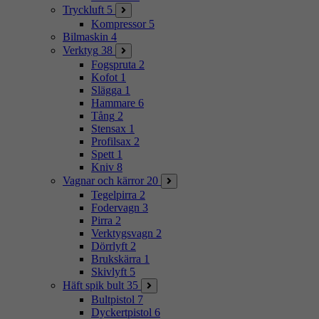
Tryckluft
5
Kompressor
5
Bilmaskin
4
Verktyg
38
Fogspruta
2
Kofot
1
Slägga
1
Hammare
6
Tång
2
Stensax
1
Profilsax
2
Spett
1
Kniv
8
Vagnar och kärror
20
Tegelpirra
2
Fodervagn
3
Pirra
2
Verktygsvagn
2
Dörrlyft
2
Brukskärra
1
Skivlyft
5
Häft spik bult
35
Bultpistol
7
Dyckertpistol
6