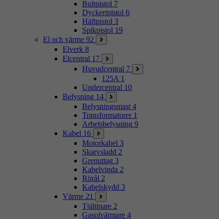
Bultpistol
7
Dyckertpistol
6
Häftpistol
3
Spikpistol
19
El och värme
92
Elverk
8
Elcentral
17
Huvudcentral
7
125A
1
Undercentral
10
Belysning
14
Belysningsmast
4
Transformatorer
1
Arbetsbelysning
9
Kabel
16
Motorkabel
3
Skarvsladd
2
Grenuttag
3
Kabelvinda
2
Rörål
2
Kabelskydd
3
Värme
21
Tjältinare
2
Gasolvärmare
4