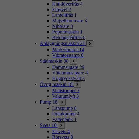
Handöverfräs
4
Elhyvel
2
Lamellfräs
1
Mejselhammare
3
Nibblare
3
Popnitmaskin
1
Betongspårfräs
6
Anläggningsmaskin
21
Markvibrator
14
Vibratorstamp
6
Städmaskin
38
Dammsugare
29
Våtdammsugare
4
Högtryckstvätt
3
Övrig maskin
18
Mattstripper
3
Vakuumlyft
3
Pump
18
Länspump
8
Dränkpump
4
Vattentank
1
Svets
16
Elsvets
4
Rörsvets
8