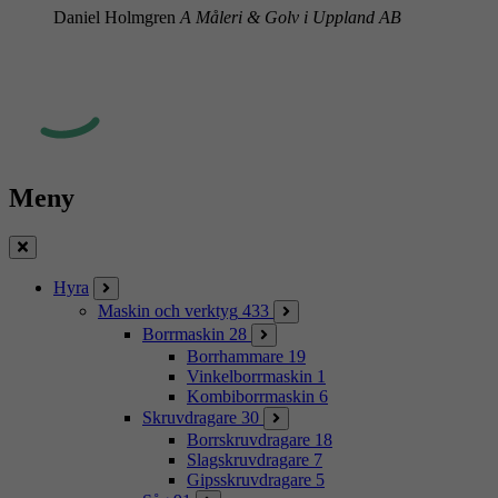
Daniel Holmgren
A Måleri & Golv i Uppland AB
Meny
Stäng
Hyra
Maskin och verktyg
433
Borrmaskin
28
Borrhammare
19
Vinkelborrmaskin
1
Kombiborrmaskin
6
Skruvdragare
30
Borrskruvdragare
18
Slagskruvdragare
7
Gipsskruvdragare
5