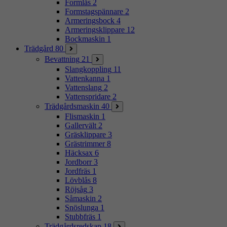
Formlås
2
Formstagspännare
2
Armeringsbock
4
Armeringsklippare
12
Bockmaskin
1
Trädgård
80
Bevattning
21
Slangkoppling
11
Vattenkanna
1
Vattenslang
2
Vattenspridare
2
Trädgårdsmaskin
40
Flismaskin
1
Gallervält
2
Gräsklippare
3
Grästrimmer
8
Häcksax
6
Jordborr
3
Jordfräs
1
Lövblås
8
Röjsåg
3
Såmaskin
2
Snöslunga
1
Stubbfräs
1
Trädgårdsredskap
18