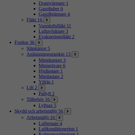
Doppvärmare
1
Gasoltuber
6
Gasolbrännare
4
Fläkt
16
Varmluftsfläkt
11
Luftavfuktare
3
Evakueringsfläkt
2
Fordon
36
Släpkärror
5
Anläggningsmaskin
13
Minidumper
3
Minigrävare
6
Hjullastare
1
Minilastare
2
Ytfräs
1
Lift
2
Pallyft
2
Tillbehör
16
Lyftsax
5
Skydd och arbetsmiljö
56
Arbetsmiljö
16
Luftrenare
4
Luftkonditionering
1
Kolmonoxidmätare
1