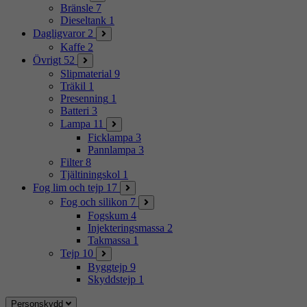
Bränsle
7
Dieseltank
1
Dagligvaror
2
Kaffe
2
Övrigt
52
Slipmaterial
9
Träkil
1
Presenning
1
Batteri
3
Lampa
11
Ficklampa
3
Pannlampa
3
Filter
8
Tjältiningskol
1
Fog lim och tejp
17
Fog och silikon
7
Fogskum
4
Injekteringsmassa
2
Takmassa
1
Tejp
10
Byggtejp
9
Skyddstejp
1
Personskydd