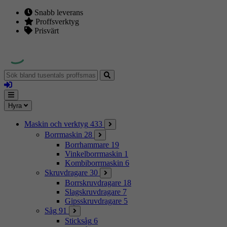
Snabb leverans
Proffsverktyg
Prisvärt
Sök
bland
Logga
tusentals
in
proffsmaskiner
Mina
Meny
Hyra
sidor
Maskin och verktyg
433
Borrmaskin
28
Borrhammare
19
Vinkelborrmaskin
1
Kombiborrmaskin
6
Skruvdragare
30
Borrskruvdragare
18
Slagskruvdragare
7
Gipsskruvdragare
5
Såg
91
Sticksåg
6