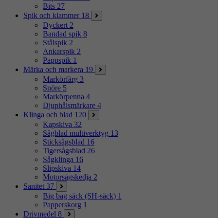
Bits
27
Spik och klammer
18
Dyckert
2
Bandad spik
8
Stålspik
2
Ankarspik
2
Pappspik
1
Märka och markera
19
Markörfärg
3
Snöre
5
Markörpenna
4
Djuphålsmärkare
4
Klinga och blad
120
Kapskiva
32
Sågblad multiverktyg
13
Sticksågsblad
16
Tigersågsblad
26
Sågklinga
16
Slipskiva
14
Motorsågskedja
2
Sanitet
37
Big bag säck (SH-säck)
1
Papperskorg
1
Drivmedel
8