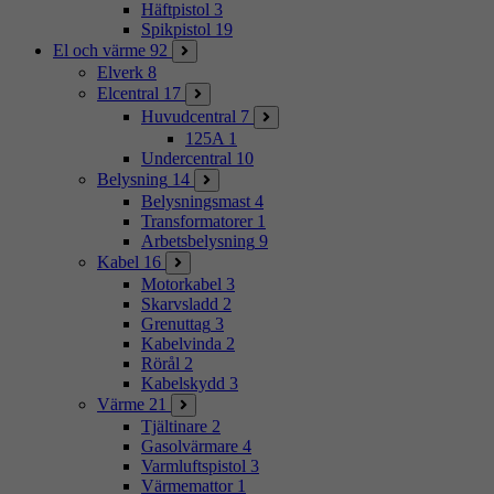
Häftpistol
3
Spikpistol
19
El och värme
92
Elverk
8
Elcentral
17
Huvudcentral
7
125A
1
Undercentral
10
Belysning
14
Belysningsmast
4
Transformatorer
1
Arbetsbelysning
9
Kabel
16
Motorkabel
3
Skarvsladd
2
Grenuttag
3
Kabelvinda
2
Rörål
2
Kabelskydd
3
Värme
21
Tjältinare
2
Gasolvärmare
4
Varmluftspistol
3
Värmemattor
1