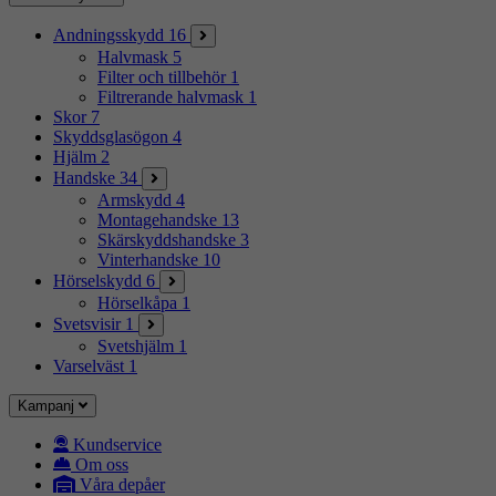
Andningsskydd
16
Halvmask
5
Filter och tillbehör
1
Filtrerande halvmask
1
Skor
7
Skyddsglasögon
4
Hjälm
2
Handske
34
Armskydd
4
Montagehandske
13
Skärskyddshandske
3
Vinterhandske
10
Hörselskydd
6
Hörselkåpa
1
Svetsvisir
1
Svetshjälm
1
Varselväst
1
Kampanj
Kundservice
Om oss
Våra depåer