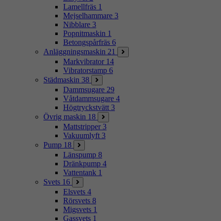
Lamellfräs
1
Mejselhammare
3
Nibblare
3
Popnitmaskin
1
Betongspårfräs
6
Anläggningsmaskin
21
Markvibrator
14
Vibratorstamp
6
Städmaskin
38
Dammsugare
29
Våtdammsugare
4
Högtryckstvätt
3
Övrig maskin
18
Mattstripper
3
Vakuumlyft
3
Pump
18
Länspump
8
Dränkpump
4
Vattentank
1
Svets
16
Elsvets
4
Rörsvets
8
Migsvets
1
Gassvets
1