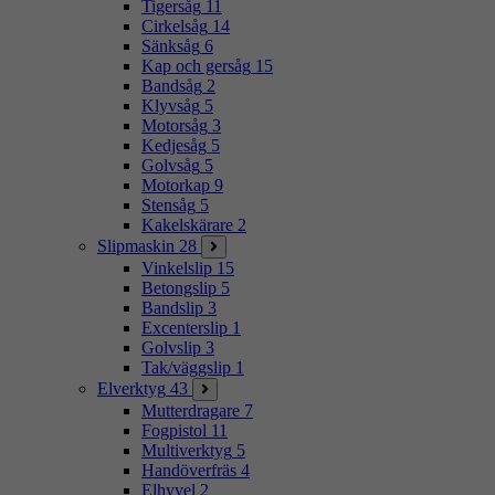
Tigersåg
11
Cirkelsåg
14
Sänksåg
6
Kap och gersåg
15
Bandsåg
2
Klyvsåg
5
Motorsåg
3
Kedjesåg
5
Golvsåg
5
Motorkap
9
Stensåg
5
Kakelskärare
2
Slipmaskin
28
Vinkelslip
15
Betongslip
5
Bandslip
3
Excenterslip
1
Golvslip
3
Tak/väggslip
1
Elverktyg
43
Mutterdragare
7
Fogpistol
11
Multiverktyg
5
Handöverfräs
4
Elhyvel
2