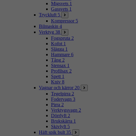
Migsvets
1
Gassvets
1
Tryckluft
5
Kompressor
5
Bilmaskin
4
Verktyg
38
Fogspruta
2
Kofot
1
Slägga
1
Hammare
6
Tång
2
Stensax
1
Profilsax
2
Spett
1
Kniv
8
Vagnar och kärror
20
Tegelpirra
2
Fodervagn
3
Pirra
2
Verktygsvagn
2
Dörrlyft
2
Brukskärra
1
Skivlyft
5
Häft spik bult
35