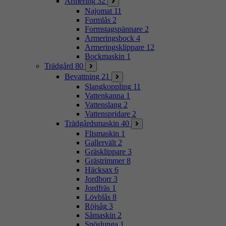
Armering
32
Najomat
11
Formlås
2
Formstagspännare
2
Armeringsbock
4
Armeringsklippare
12
Bockmaskin
1
Trädgård
80
Bevattning
21
Slangkoppling
11
Vattenkanna
1
Vattenslang
2
Vattenspridare
2
Trädgårdsmaskin
40
Flismaskin
1
Gallervält
2
Gräsklippare
3
Grästrimmer
8
Häcksax
6
Jordborr
3
Jordfräs
1
Lövblås
8
Röjsåg
3
Såmaskin
2
Snöslunga
1