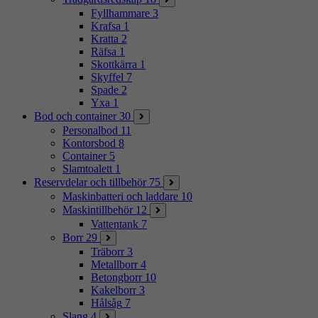
Fyllhammare
3
Krafsa
1
Kratta
2
Räfsa
1
Skottkärra
1
Skyffel
7
Spade
2
Yxa
1
Bod och container
30
Personalbod
11
Kontorsbod
8
Container
5
Slamtoalett
1
Reservdelar och tillbehör
75
Maskinbatteri och laddare
10
Maskintillbehör
12
Vattentank
7
Borr
29
Träborr
3
Metallborr
4
Betongborr
10
Kakelborr
3
Hålsåg
7
Slang
4