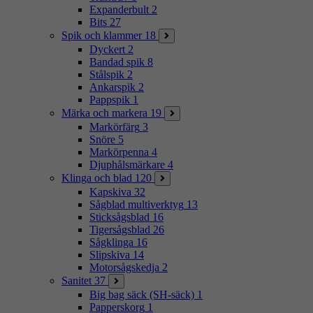
Expanderbult
2
Bits
27
Spik och klammer
18
Dyckert
2
Bandad spik
8
Stålspik
2
Ankarspik
2
Pappspik
1
Märka och markera
19
Markörfärg
3
Snöre
5
Markörpenna
4
Djuphålsmärkare
4
Klinga och blad
120
Kapskiva
32
Sågblad multiverktyg
13
Sticksågsblad
16
Tigersågsblad
26
Sågklinga
16
Slipskiva
14
Motorsågskedja
2
Sanitet
37
Big bag säck (SH-säck)
1
Papperskorg
1