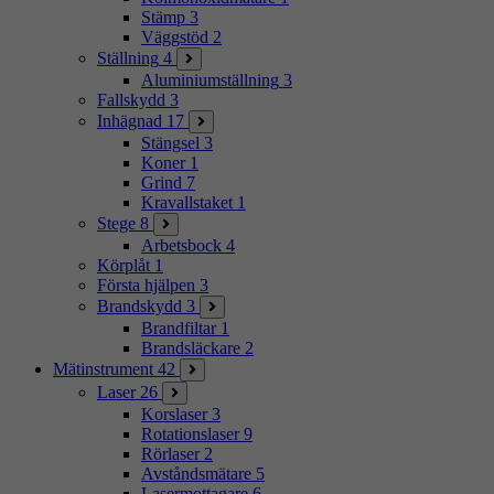
Stämp
3
Väggstöd
2
Ställning
4
Aluminiumställning
3
Fallskydd
3
Inhägnad
17
Stängsel
3
Koner
1
Grind
7
Kravallstaket
1
Stege
8
Arbetsbock
4
Körplåt
1
Första hjälpen
3
Brandskydd
3
Brandfiltar
1
Brandsläckare
2
Mätinstrument
42
Laser
26
Korslaser
3
Rotationslaser
9
Rörlaser
2
Avståndsmätare
5
Lasermottagare
6