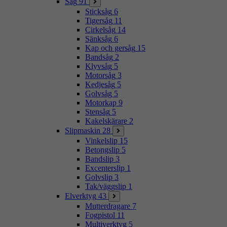
Såg
91
Sticksåg
6
Tigersåg
11
Cirkelsåg
14
Sänksåg
6
Kap och gersåg
15
Bandsåg
2
Klyvsåg
5
Motorsåg
3
Kedjesåg
5
Golvsåg
5
Motorkap
9
Stensåg
5
Kakelskärare
2
Slipmaskin
28
Vinkelslip
15
Betongslip
5
Bandslip
3
Excenterslip
1
Golvslip
3
Tak/väggslip
1
Elverktyg
43
Mutterdragare
7
Fogpistol
11
Multiverktyg
5