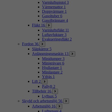
Varmluftspistol
3
Värmemattor
1
Doppvärmare
1
Gasoltuber
6
Gasolbrännare
4
Fläkt
16
Varmluftsfläkt
11
Luftavfuktare
3
Evakueringsfläkt
2
Fordon
36
Släpkärror
5
Anläggningsmaskin
13
Minidumper
3
Minigrävare
6
Hjullastare
1
Minilastare
2
Ytfräs
1
Lift
2
Pallyft
2
Tillbehör
16
Lyftsax
5
Skydd och arbetsmiljö
56
Arbetsmiljö
16
Luftrenare
4