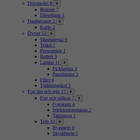
Drivmedel
8
Bränsle
7
Dieseltank
1
Dagligvaror
2
Kaffe
2
Övrigt
52
Slipmaterial
9
Träkil
1
Presenning
1
Batteri
3
Lampa
11
Ficklampa
3
Pannlampa
3
Filter
8
Tjältiningskol
1
Fog lim och tejp
17
Fog och silikon
7
Fogskum
4
Injekteringsmassa
2
Takmassa
1
Tejp
10
Byggtejp
9
Skyddstejp
1