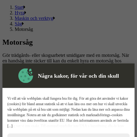
Start
Hyra
Maskin och verktyg
Såg
Motorsåg
Motorsåg
Gör trädgårds- eller skogsarbetet smidigare med en motorsåg. När
en handsåg inte räcker till kan du enkelt hyra en motorsåg hos
ToolPal. Vi erbjuder flexibla uthyrningslösningar – välj att hyra
under en fast period eller med en flexibel hyrestid anpassad efter
Några kakor, för vår och din skull
dina behov. Vår digitala uthyrningstjänst gör det enkelt att hyra
utrustning. Registrera ett konto och beställ din motorsåg enkelt redan
idag!
Vi vill att vår webbplats skall fungera bra för dig. För att göra det använder vi kakor
Läs mer
Läs mindre
(cookies) för bland annat statistik så att vi kan lära oss mer om hur vi skall utveckla
vår webbplats på ett så bra sätt som möjligt. Nedan kan du läsa mer och anpassa dina
Om ToolPal
inställningar. Notera att när du godkänner statistik och marknadsförings-cookies
kommer viss data överföras utanför EU. Hur den informationen används av berörda
Om oss
[...]
bolag vet vi inte exakt. Till exempel uppfyller inte USA:s lagstiftning alla de krav
5 enkla steg
gällande hantering av personuppgifter som ställs inom EU, vilket kan innebära vissa
Bli kund
risker för dina personuppgifter. De berörda bolagen måste lämna över uppgifter till