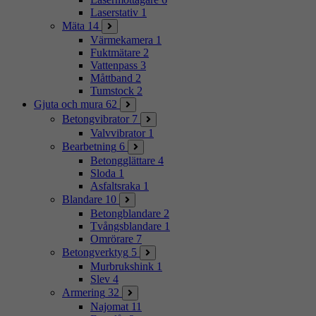
Laserstativ
1
Mäta
14
Värmekamera
1
Fuktmätare
2
Vattenpass
3
Måttband
2
Tumstock
2
Gjuta och mura
62
Betongvibrator
7
Valvvibrator
1
Bearbetning
6
Betongglättare
4
Sloda
1
Asfaltsraka
1
Blandare
10
Betongblandare
2
Tvångsblandare
1
Omrörare
7
Betongverktyg
5
Murbrukshink
1
Slev
4
Armering
32
Najomat
11