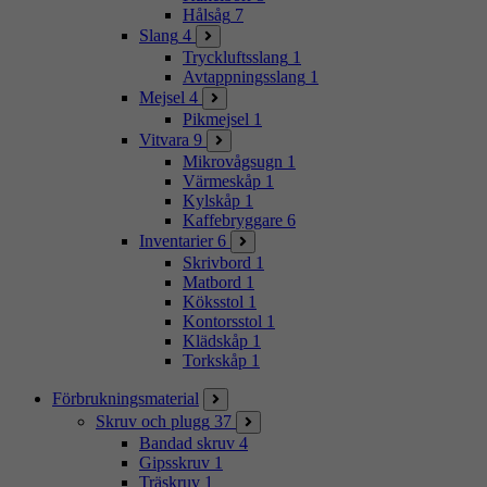
Hålsåg
7
Slang
4
Tryckluftsslang
1
Avtappningsslang
1
Mejsel
4
Pikmejsel
1
Vitvara
9
Mikrovågsugn
1
Värmeskåp
1
Kylskåp
1
Kaffebryggare
6
Inventarier
6
Skrivbord
1
Matbord
1
Köksstol
1
Kontorsstol
1
Klädskåp
1
Torkskåp
1
Förbrukningsmaterial
Skruv och plugg
37
Bandad skruv
4
Gipsskruv
1
Träskruv
1