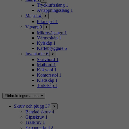
Tryckluftsslang
1
Avtappningsslang
1
Mejsel
4
Pikmejsel
1
Vitvara
9
Mikrovågsugn
1
Värmeskåp
1
Kylskåp
1
Kaffebryggare
6
Inventarier
6
Skrivbord
1
Matbord
1
Köksstol
1
Kontorsstol
1
Klädskåp
1
Torkskåp
1
Förbrukningsmaterial
Skruv och plugg
37
Bandad skruv
4
Gipsskruv
1
Träskruv
1
Expanderbult
2