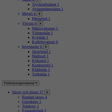
Tryckluftsslang
1
Avtappningsslang
1
Mejsel
4
Pikmejsel
1
Vitvara
9
Mikrovågsugn
1
Värmeskåp
1
Kylskåp
1
Kaffebryggare
6
Inventarier
6
Skrivbord
1
Matbord
1
Köksstol
1
Kontorsstol
1
Klädskåp
1
Torkskåp
1
Förbrukningsmaterial
Skruv och plugg
37
Bandad skruv
4
Gipsskruv
1
Träskruv
1
Expanderbult
2