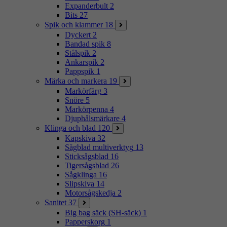
Expanderbult
2
Bits
27
Spik och klammer
18
Dyckert
2
Bandad spik
8
Stålspik
2
Ankarspik
2
Pappspik
1
Märka och markera
19
Markörfärg
3
Snöre
5
Markörpenna
4
Djuphålsmärkare
4
Klinga och blad
120
Kapskiva
32
Sågblad multiverktyg
13
Sticksågsblad
16
Tigersågsblad
26
Sågklinga
16
Slipskiva
14
Motorsågskedja
2
Sanitet
37
Big bag säck (SH-säck)
1
Papperskorg
1