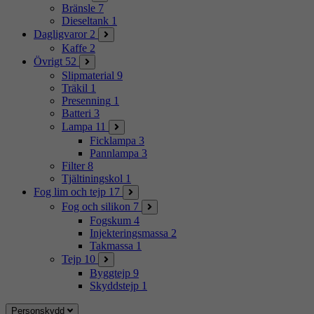
Bränsle
7
Dieseltank
1
Dagligvaror
2
Kaffe
2
Övrigt
52
Slipmaterial
9
Träkil
1
Presenning
1
Batteri
3
Lampa
11
Ficklampa
3
Pannlampa
3
Filter
8
Tjältiningskol
1
Fog lim och tejp
17
Fog och silikon
7
Fogskum
4
Injekteringsmassa
2
Takmassa
1
Tejp
10
Byggtejp
9
Skyddstejp
1
Personskydd