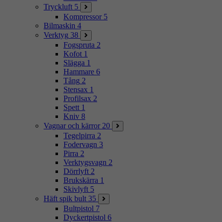
Tryckluft
5
Kompressor
5
Bilmaskin
4
Verktyg
38
Fogspruta
2
Kofot
1
Slägga
1
Hammare
6
Tång
2
Stensax
1
Profilsax
2
Spett
1
Kniv
8
Vagnar och kärror
20
Tegelpirra
2
Fodervagn
3
Pirra
2
Verktygsvagn
2
Dörrlyft
2
Brukskärra
1
Skivlyft
5
Häft spik bult
35
Bultpistol
7
Dyckertpistol
6