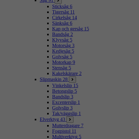
Såg
91
Sticksåg
6
Tigersåg
11
Cirkelsåg
14
Sänksåg
6
Kap och gersåg
15
Bandsåg
2
Klyvsåg
5
Motorsåg
3
Kedjesåg
5
Golvsåg
5
Motorkap
9
Stensåg
5
Kakelskärare
2
Slipmaskin
28
Vinkelslip
15
Betongslip
5
Bandslip
3
Excenterslip
1
Golvslip
3
Tak/väggslip
1
Elverktyg
43
Mutterdragare
7
Fogpistol
11
Multiverktyg
5