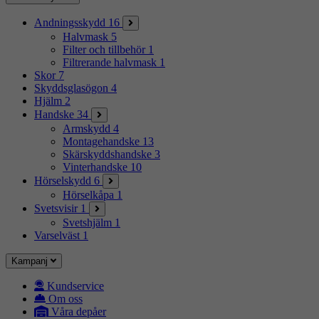
Andningsskydd
16
Halvmask
5
Filter och tillbehör
1
Filtrerande halvmask
1
Skor
7
Skyddsglasögon
4
Hjälm
2
Handske
34
Armskydd
4
Montagehandske
13
Skärskyddshandske
3
Vinterhandske
10
Hörselskydd
6
Hörselkåpa
1
Svetsvisir
1
Svetshjälm
1
Varselväst
1
Kampanj
Kundservice
Om oss
Våra depåer