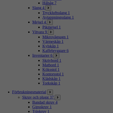
Hålsåg
7
Slang
4
Tryckluftsslang
1
Avtappningsslang
1
Mejsel
4
Pikmejsel
1
Vitvara
9
Mikrovågsugn
1
Värmeskåp
1
Kylskåp
1
Kaffebryggare
6
Inventarier
6
Skrivbord
1
Matbord
1
Köksstol
1
Kontorsstol
1
Klädskåp
1
Torkskåp
1
Förbrukningsmaterial
Skruv och plugg
37
Bandad skruv
4
Gipsskruv
1
Träskruv
1