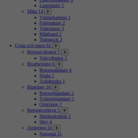
Laserstativ
1
Mäta
14
Värmekamera
1
Fuktmätare
2
Vattenpass
3
Måttband
2
Tumstock
2
Gjuta och mura
62
Betongvibrator
7
Valvvibrator
1
Bearbetning
6
Betongglättare
4
Sloda
1
Asfaltsraka
1
Blandare
10
Betongblandare
2
Tvångsblandare
1
Omrörare
7
Betongverktyg
5
Murbrukshink
1
Slev
4
Armering
32
Najomat
11