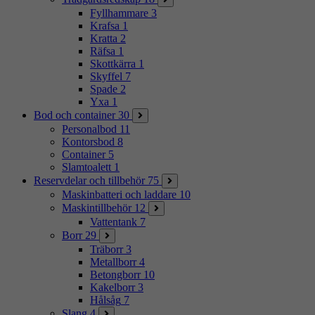
Fyllhammare
3
Krafsa
1
Kratta
2
Räfsa
1
Skottkärra
1
Skyffel
7
Spade
2
Yxa
1
Bod och container
30
Personalbod
11
Kontorsbod
8
Container
5
Slamtoalett
1
Reservdelar och tillbehör
75
Maskinbatteri och laddare
10
Maskintillbehör
12
Vattentank
7
Borr
29
Träborr
3
Metallborr
4
Betongborr
10
Kakelborr
3
Hålsåg
7
Slang
4