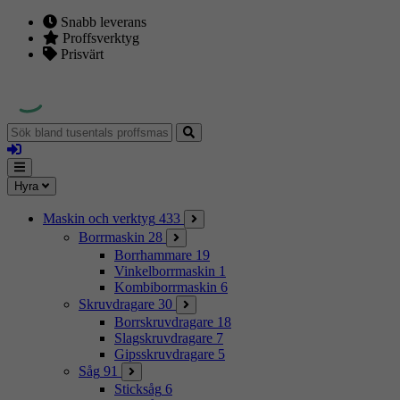
Snabb leverans
Proffsverktyg
Prisvärt
Sök
bland
Logga
tusentals
in
proffsmaskiner
Mina
Meny
Hyra
sidor
Maskin och verktyg
433
Borrmaskin
28
Borrhammare
19
Vinkelborrmaskin
1
Kombiborrmaskin
6
Skruvdragare
30
Borrskruvdragare
18
Slagskruvdragare
7
Gipsskruvdragare
5
Såg
91
Sticksåg
6