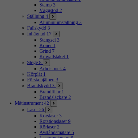
Stämp
3
Väggstöd
2
Ställning
4
Aluminiumställning
3
Fallskydd
3
Inhägnad
17
Stängsel
3
Koner
1
Grind
7
Kravallstaket
1
Stege
8
Arbetsbock
4
Körplåt
1
Första hjälpen
3
Brandskydd
3
Brandfiltar
1
Brandsläckare
2
Mätinstrument
42
Laser
26
Korslaser
3
Rotationslaser
9
Rörlaser
2
Avståndsmätare
5
Lasermottagare
6