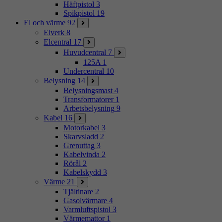
Häftpistol
3
Spikpistol
19
El och värme
92
Elverk
8
Elcentral
17
Huvudcentral
7
125A
1
Undercentral
10
Belysning
14
Belysningsmast
4
Transformatorer
1
Arbetsbelysning
9
Kabel
16
Motorkabel
3
Skarvsladd
2
Grenuttag
3
Kabelvinda
2
Rörål
2
Kabelskydd
3
Värme
21
Tjältinare
2
Gasolvärmare
4
Varmluftspistol
3
Värmemattor
1