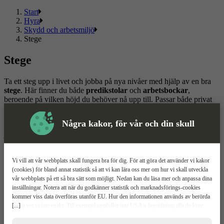
Start
Hyra
Skydd och arbetsmiljö
Stege
Stege
Ta ett steg upp i livet och jobba på nya nivåer med hjälp av en bra
stege
. Här finner du både
predikstolar
och
arbetsbockar
,
beroende på vilken höjd du behöver nå upp till. Passar både privat
och proffs.
Några kakor, för vår och din skull
Tips! En vanlig arbetsbock får oftast plats i en personbil medan en
predikstol kräver släp på grund av sin storlek, så planera transport
efter vilken du behöver.
Vi vill att vår webbplats skall fungera bra för dig. För att göra det använder vi kakor
Läs mer
Läs mindre
(cookies) för bland annat statistik så att vi kan lära oss mer om hur vi skall utveckla
vår webbplats på ett så bra sätt som möjligt. Nedan kan du läsa mer och anpassa dina
Om ToolPal
inställningar. Notera att när du godkänner statistik och marknadsförings-cookies
kommer viss data överföras utanför EU. Hur den informationen används av berörda
Om oss
[...]
bolag vet vi inte exakt. Till exempel uppfyller inte USA:s lagstiftning alla de krav
5 enkla steg
gällande hantering av personuppgifter som ställs inom EU, vilket kan innebära vissa
Bli kund
risker för dina personuppgifter. De berörda bolagen måste lämna över uppgifter till