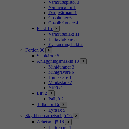
Varmluftspistol
3
Värmemattor
1
Doppvärmare
1
Gasoltuber
6
Gasolbrännare
4
Fläkt
16
Varmluftsfläkt
11
Luftavfuktare
3
Evakueringsfläkt
2
Fordon
36
Släpkärror
5
Anläggningsmaskin
13
Minidumper
3
Minigrävare
6
Hjullastare
1
Minilastare
2
Ytfräs
1
Lift
2
Pallyft
2
Tillbehör
16
Lyftsax
5
Skydd och arbetsmiljö
56
Arbetsmiljö
16
Luftrenare
4