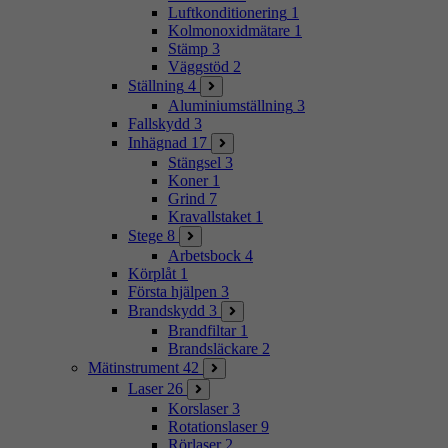
Luftkonditionering
1
Kolmonoxidmätare
1
Stämp
3
Väggstöd
2
Ställning
4
Aluminiumställning
3
Fallskydd
3
Inhägnad
17
Stängsel
3
Koner
1
Grind
7
Kravallstaket
1
Stege
8
Arbetsbock
4
Körplåt
1
Första hjälpen
3
Brandskydd
3
Brandfiltar
1
Brandsläckare
2
Mätinstrument
42
Laser
26
Korslaser
3
Rotationslaser
9
Rörlaser
2