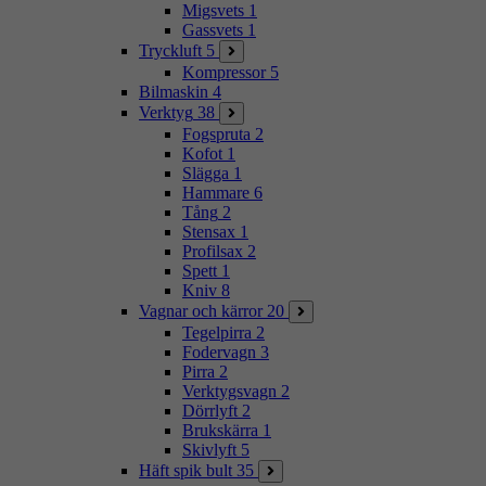
Migsvets
1
Gassvets
1
Tryckluft
5
Kompressor
5
Bilmaskin
4
Verktyg
38
Fogspruta
2
Kofot
1
Slägga
1
Hammare
6
Tång
2
Stensax
1
Profilsax
2
Spett
1
Kniv
8
Vagnar och kärror
20
Tegelpirra
2
Fodervagn
3
Pirra
2
Verktygsvagn
2
Dörrlyft
2
Brukskärra
1
Skivlyft
5
Häft spik bult
35