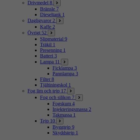
Drivmedel
8
Bränsle
7
Dieseltank
1
Dagligvaror
2
Kaffe
2
Övrigt
52
Slipmaterial
9
Träkil
1
Presenning
1
Batteri
3
Lampa
11
Ficklampa
3
Pannlampa
3
Filter
8
Tjältiningskol
1
Fog lim och tejp
17
Fog och silikon
7
Fogskum
4
Injekteringsmassa
2
Takmassa
1
Tejp
10
Byggtejp
9
Skyddstejp
1