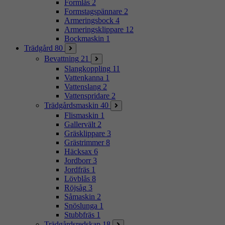
Formlås
2
Formstagspännare
2
Armeringsbock
4
Armeringsklippare
12
Bockmaskin
1
Trädgård
80
Bevattning
21
Slangkoppling
11
Vattenkanna
1
Vattenslang
2
Vattenspridare
2
Trädgårdsmaskin
40
Flismaskin
1
Gallervält
2
Gräsklippare
3
Grästrimmer
8
Häcksax
6
Jordborr
3
Jordfräs
1
Lövblås
8
Röjsåg
3
Såmaskin
2
Snöslunga
1
Stubbfräs
1
Trädgårdsredskap
18