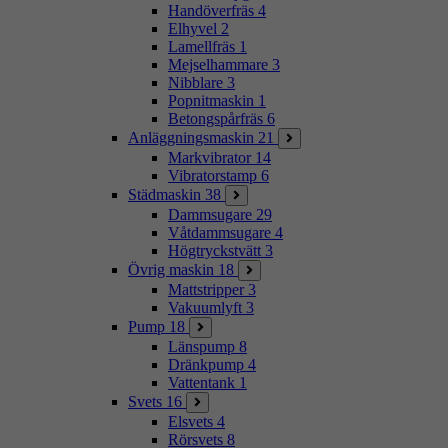
Handöverfräs
4
Elhyvel
2
Lamellfräs
1
Mejselhammare
3
Nibblare
3
Popnitmaskin
1
Betongspårfräs
6
Anläggningsmaskin
21
Markvibrator
14
Vibratorstamp
6
Städmaskin
38
Dammsugare
29
Våtdammsugare
4
Högtryckstvätt
3
Övrig maskin
18
Mattstripper
3
Vakuumlyft
3
Pump
18
Länspump
8
Dränkpump
4
Vattentank
1
Svets
16
Elsvets
4
Rörsvets
8