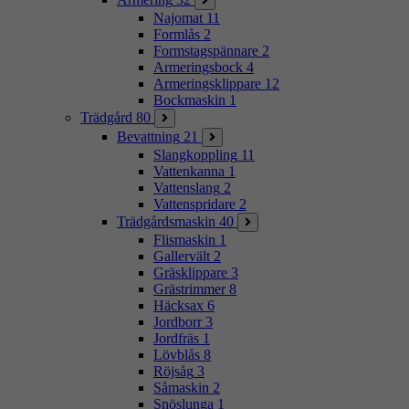
Najomat
11
Formlås
2
Formstagspännare
2
Armeringsbock
4
Armeringsklippare
12
Bockmaskin
1
Trädgård
80
Bevattning
21
Slangkoppling
11
Vattenkanna
1
Vattenslang
2
Vattenspridare
2
Trädgårdsmaskin
40
Flismaskin
1
Gallervält
2
Gräsklippare
3
Grästrimmer
8
Häcksax
6
Jordborr
3
Jordfräs
1
Lövblås
8
Röjsåg
3
Såmaskin
2
Snöslunga
1