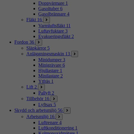
Doppvärmare
1
Gasoltuber
6
Gasolbrännare
4
Fläkt
16
Varmluftsfläkt
11
Luftavfuktare
3
Evakueringsfläkt
2
Fordon
36
Släpkärror
5
Anläggningsmaskin
13
Minidumper
3
Minigrävare
6
Hjullastare
1
Minilastare
2
Ytfräs
1
Lift
2
Pallyft
2
Tillbehör
16
Lyftsax
5
Skydd och arbetsmiljö
56
Arbetsmiljö
16
Luftrenare
4
Luftkonditionering
1
Kolmonoxidmätare
1