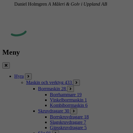
Daniel Holmgren
A Måleri & Golv i Uppland AB
Meny
Stäng
Hyra
Maskin och verktyg
433
Borrmaskin
28
Borrhammare
19
Vinkelborrmaskin
1
Kombiborrmaskin
6
Skruvdragare
30
Borrskruvdragare
18
Slagskruvdragare
7
Gipsskruvdragare
5