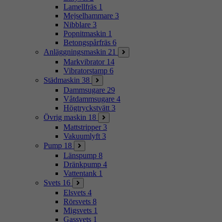
Lamellfräs
1
Mejselhammare
3
Nibblare
3
Popnitmaskin
1
Betongspårfräs
6
Anläggningsmaskin
21
Markvibrator
14
Vibratorstamp
6
Städmaskin
38
Dammsugare
29
Våtdammsugare
4
Högtryckstvätt
3
Övrig maskin
18
Mattstripper
3
Vakuumlyft
3
Pump
18
Länspump
8
Dränkpump
4
Vattentank
1
Svets
16
Elsvets
4
Rörsvets
8
Migsvets
1
Gassvets
1