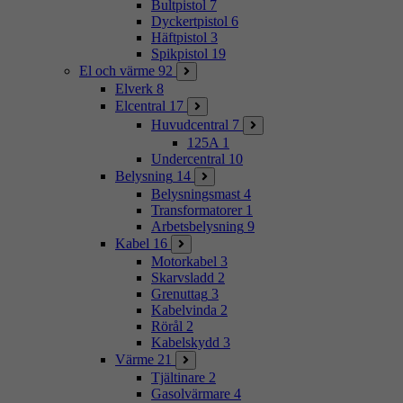
Bultpistol
7
Dyckertpistol
6
Häftpistol
3
Spikpistol
19
El och värme
92
Elverk
8
Elcentral
17
Huvudcentral
7
125A
1
Undercentral
10
Belysning
14
Belysningsmast
4
Transformatorer
1
Arbetsbelysning
9
Kabel
16
Motorkabel
3
Skarvsladd
2
Grenuttag
3
Kabelvinda
2
Rörål
2
Kabelskydd
3
Värme
21
Tjältinare
2
Gasolvärmare
4