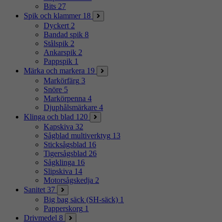
Bits
27
Spik och klammer
18
Dyckert
2
Bandad spik
8
Stålspik
2
Ankarspik
2
Pappspik
1
Märka och markera
19
Markörfärg
3
Snöre
5
Markörpenna
4
Djuphålsmärkare
4
Klinga och blad
120
Kapskiva
32
Sågblad multiverktyg
13
Sticksågsblad
16
Tigersågsblad
26
Sågklinga
16
Slipskiva
14
Motorsågskedja
2
Sanitet
37
Big bag säck (SH-säck)
1
Papperskorg
1
Drivmedel
8