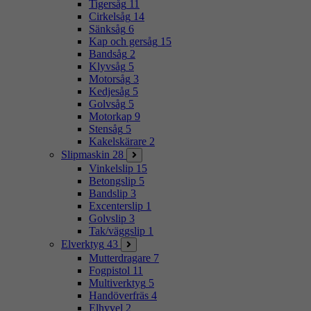
Tigersåg
11
Cirkelsåg
14
Sänksåg
6
Kap och gersåg
15
Bandsåg
2
Klyvsåg
5
Motorsåg
3
Kedjesåg
5
Golvsåg
5
Motorkap
9
Stensåg
5
Kakelskärare
2
Slipmaskin
28
Vinkelslip
15
Betongslip
5
Bandslip
3
Excenterslip
1
Golvslip
3
Tak/väggslip
1
Elverktyg
43
Mutterdragare
7
Fogpistol
11
Multiverktyg
5
Handöverfräs
4
Elhyvel
2