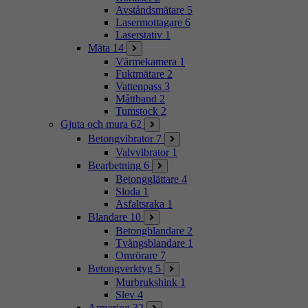
Avståndsmätare
5
Lasermottagare
6
Laserstativ
1
Mäta
14
Värmekamera
1
Fuktmätare
2
Vattenpass
3
Måttband
2
Tumstock
2
Gjuta och mura
62
Betongvibrator
7
Valvvibrator
1
Bearbetning
6
Betongglättare
4
Sloda
1
Asfaltsraka
1
Blandare
10
Betongblandare
2
Tvångsblandare
1
Omrörare
7
Betongverktyg
5
Murbrukshink
1
Slev
4
Armering
32