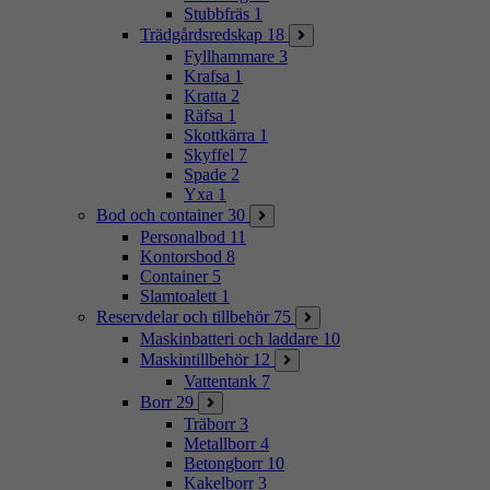
Stubbfräs
1
Trädgårdsredskap
18
Fyllhammare
3
Krafsa
1
Kratta
2
Räfsa
1
Skottkärra
1
Skyffel
7
Spade
2
Yxa
1
Bod och container
30
Personalbod
11
Kontorsbod
8
Container
5
Slamtoalett
1
Reservdelar och tillbehör
75
Maskinbatteri och laddare
10
Maskintillbehör
12
Vattentank
7
Borr
29
Träborr
3
Metallborr
4
Betongborr
10
Kakelborr
3