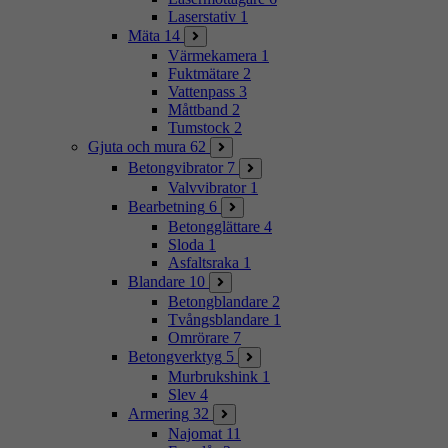
Laserstativ
1
Mäta
14
Värmekamera
1
Fuktmätare
2
Vattenpass
3
Måttband
2
Tumstock
2
Gjuta och mura
62
Betongvibrator
7
Valvvibrator
1
Bearbetning
6
Betongglättare
4
Sloda
1
Asfaltsraka
1
Blandare
10
Betongblandare
2
Tvångsblandare
1
Omrörare
7
Betongverktyg
5
Murbrukshink
1
Slev
4
Armering
32
Najomat
11