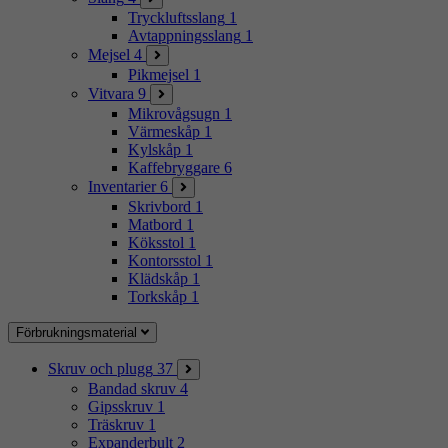
Tryckluftsslang
1
Avtappningsslang
1
Mejsel
4
Pikmejsel
1
Vitvara
9
Mikrovågsugn
1
Värmeskåp
1
Kylskåp
1
Kaffebryggare
6
Inventarier
6
Skrivbord
1
Matbord
1
Köksstol
1
Kontorsstol
1
Klädskåp
1
Torkskåp
1
Förbrukningsmaterial
Skruv och plugg
37
Bandad skruv
4
Gipsskruv
1
Träskruv
1
Expanderbult
2