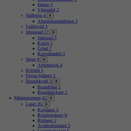
Stämp
3
Väggstöd
2
Ställning
4
Aluminiumställning
3
Fallskydd
3
Inhägnad
17
Stängsel
3
Koner
1
Grind
7
Kravallstaket
1
Stege
8
Arbetsbock
4
Körplåt
1
Första hjälpen
3
Brandskydd
3
Brandfiltar
1
Brandsläckare
2
Mätinstrument
42
Laser
26
Korslaser
3
Rotationslaser
9
Rörlaser
2
Avståndsmätare
5
Lasermottagare
6