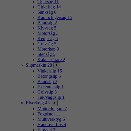
Tigersåg
11
Cirkelsåg
14
Sänksåg
6
Kap och gersåg
15
Bandsåg
2
Klyvsåg
5
Motorsåg
3
Kedjesåg
5
Golvsåg
5
Motorkap
9
Stensåg
5
Kakelskärare
2
Slipmaskin
28
Vinkelslip
15
Betongslip
5
Bandslip
3
Excenterslip
1
Golvslip
3
Tak/väggslip
1
Elverktyg
43
Mutterdragare
7
Fogpistol
11
Multiverktyg
5
Handöverfräs
4
Elhyvel
2