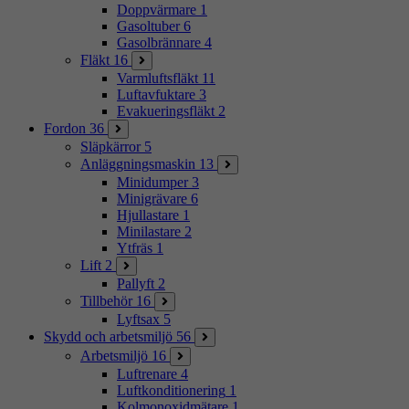
Doppvärmare
1
Gasoltuber
6
Gasolbrännare
4
Fläkt
16
Varmluftsfläkt
11
Luftavfuktare
3
Evakueringsfläkt
2
Fordon
36
Släpkärror
5
Anläggningsmaskin
13
Minidumper
3
Minigrävare
6
Hjullastare
1
Minilastare
2
Ytfräs
1
Lift
2
Pallyft
2
Tillbehör
16
Lyftsax
5
Skydd och arbetsmiljö
56
Arbetsmiljö
16
Luftrenare
4
Luftkonditionering
1
Kolmonoxidmätare
1