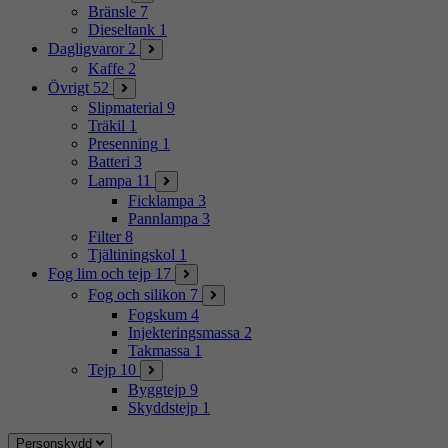
Bränsle
7
Dieseltank
1
Dagligvaror
2
Kaffe
2
Övrigt
52
Slipmaterial
9
Träkil
1
Presenning
1
Batteri
3
Lampa
11
Ficklampa
3
Pannlampa
3
Filter
8
Tjältiningskol
1
Fog lim och tejp
17
Fog och silikon
7
Fogskum
4
Injekteringsmassa
2
Takmassa
1
Tejp
10
Byggtejp
9
Skyddstejp
1
Personskydd