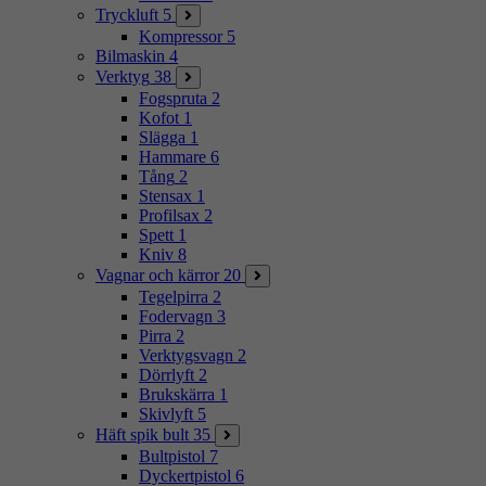
Tryckluft
5
Kompressor
5
Bilmaskin
4
Verktyg
38
Fogspruta
2
Kofot
1
Slägga
1
Hammare
6
Tång
2
Stensax
1
Profilsax
2
Spett
1
Kniv
8
Vagnar och kärror
20
Tegelpirra
2
Fodervagn
3
Pirra
2
Verktygsvagn
2
Dörrlyft
2
Brukskärra
1
Skivlyft
5
Häft spik bult
35
Bultpistol
7
Dyckertpistol
6