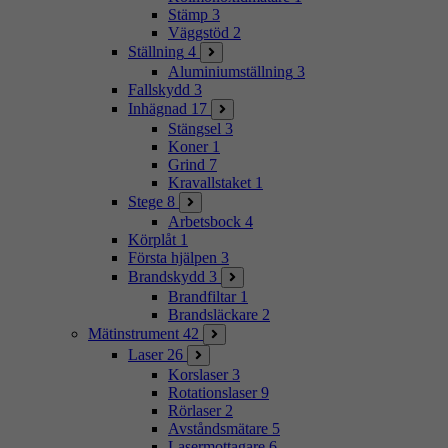
Stämp
3
Väggstöd
2
Ställning
4
Aluminiumställning
3
Fallskydd
3
Inhägnad
17
Stängsel
3
Koner
1
Grind
7
Kravallstaket
1
Stege
8
Arbetsbock
4
Körplåt
1
Första hjälpen
3
Brandskydd
3
Brandfiltar
1
Brandsläckare
2
Mätinstrument
42
Laser
26
Korslaser
3
Rotationslaser
9
Rörlaser
2
Avståndsmätare
5
Lasermottagare
6