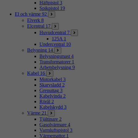
Häftpistol
3
Spikpistol
19
El och värme
92
Elverk
8
Elcentral
17
Huvudcentral
7
125A
1
Undercentral
10
Belysning
14
Belysningsmast
4
Transformatorer
1
Arbetsbelysning
9
Kabel
16
Motorkabel
3
Skarvsladd
2
Grenuttag
3
Kabelvinda
2
Rörål
2
Kabelskydd
3
Värme
21
Tjältinare
2
Gasolvärmare
4
Varmluftspistol
3
Värmemattor
1