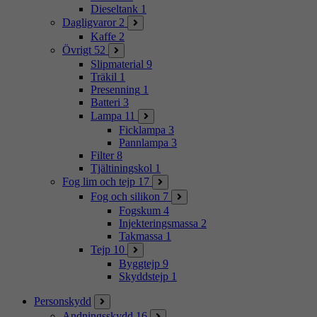
Dieseltank
1
Dagligvaror
2
Kaffe
2
Övrigt
52
Slipmaterial
9
Träkil
1
Presenning
1
Batteri
3
Lampa
11
Ficklampa
3
Pannlampa
3
Filter
8
Tjältiningskol
1
Fog lim och tejp
17
Fog och silikon
7
Fogskum
4
Injekteringsmassa
2
Takmassa
1
Tejp
10
Byggtejp
9
Skyddstejp
1
Personskydd
Andningsskydd
16