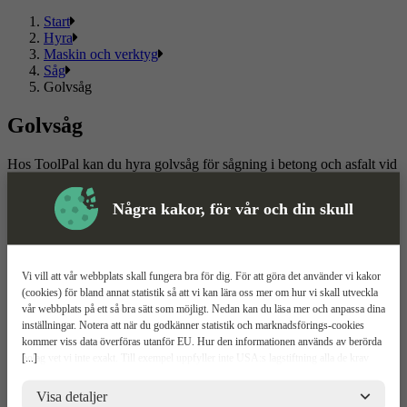
Start
Hyra
Maskin och verktyg
Såg
Golvsåg
Golvsåg
Hos ToolPal kan du hyra golvsåg för sågning i betong och asfalt vid
bygg- och anläggningsarbete. Med våra golvsågar är det enkelt att
kapa hårda i hårda material exempelvis vid markarbete, rördragning
Några kakor, för vår och din skull
och reparationer. Boka dina maskiner smidigt online med flexibel
uthyrning. Snabb leverans direkt till din arbetsplats.
Läs mer
Läs mindre
Vi vill att vår webbplats skall fungera bra för dig. För att göra det använder vi kakor
(cookies) för bland annat statistik så att vi kan lära oss mer om hur vi skall utveckla
Om ToolPal
vår webbplats på ett så bra sätt som möjligt. Nedan kan du läsa mer och anpassa dina
inställningar. Notera att när du godkänner statistik och marknadsförings-cookies
Om oss
kommer viss data överföras utanför EU. Hur den informationen används av berörda
5 enkla steg
[...]
bolag vet vi inte exakt. Till exempel uppfyller inte USA:s lagstiftning alla de krav
Bli kund
gällande hantering av personuppgifter som ställs inom EU, vilket kan innebära vissa
Våra depåer
risker för dina personuppgifter. De berörda bolagen måste lämna över uppgifter till
Visa detaljer
Boka demo
brottsbekämpande myndigheter i USA om de får en sådan begäran. Det kan dock