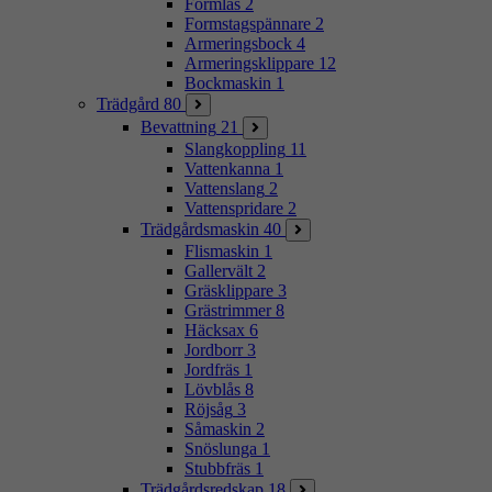
Formlås
2
Formstagspännare
2
Armeringsbock
4
Armeringsklippare
12
Bockmaskin
1
Trädgård
80
Bevattning
21
Slangkoppling
11
Vattenkanna
1
Vattenslang
2
Vattenspridare
2
Trädgårdsmaskin
40
Flismaskin
1
Gallervält
2
Gräsklippare
3
Grästrimmer
8
Häcksax
6
Jordborr
3
Jordfräs
1
Lövblås
8
Röjsåg
3
Såmaskin
2
Snöslunga
1
Stubbfräs
1
Trädgårdsredskap
18