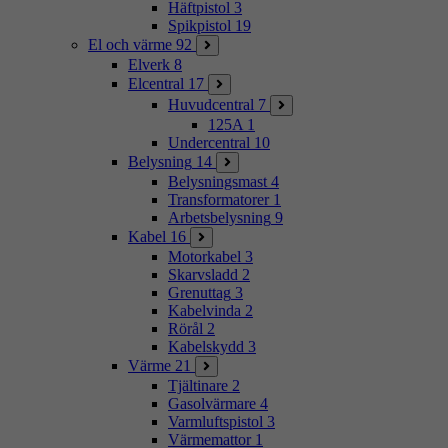
Häftpistol
3
Spikpistol
19
El och värme
92
Elverk
8
Elcentral
17
Huvudcentral
7
125A
1
Undercentral
10
Belysning
14
Belysningsmast
4
Transformatorer
1
Arbetsbelysning
9
Kabel
16
Motorkabel
3
Skarvsladd
2
Grenuttag
3
Kabelvinda
2
Rörål
2
Kabelskydd
3
Värme
21
Tjältinare
2
Gasolvärmare
4
Varmluftspistol
3
Värmemattor
1