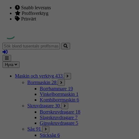
Snabb leverans
Proffsverktyg
Prisvärt
Sök
bland
Logga
tusentals
in
proffsmaskiner
Mina
Meny
Hyra
sidor
Maskin och verktyg
433
Borrmaskin
28
Borrhammare
19
Vinkelborrmaskin
1
Kombiborrmaskin
6
Skruvdragare
30
Borrskruvdragare
18
Slagskruvdragare
7
Gipsskruvdragare
5
Såg
91
Sticksåg
6