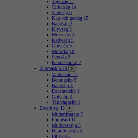
Tigersåg
11
Cirkelsåg
14
Sänksåg
6
Kap och gersåg
15
Bandsåg
2
Klyvsåg
5
Motorsåg
3
Kedjesåg
5
Golvsåg
5
Motorkap
9
Stensåg
5
Kakelskärare
2
Slipmaskin
28
Vinkelslip
15
Betongslip
5
Bandslip
3
Excenterslip
1
Golvslip
3
Tak/väggslip
1
Elverktyg
43
Mutterdragare
7
Fogpistol
11
Multiverktyg
5
Handöverfräs
4
Elhyvel
2