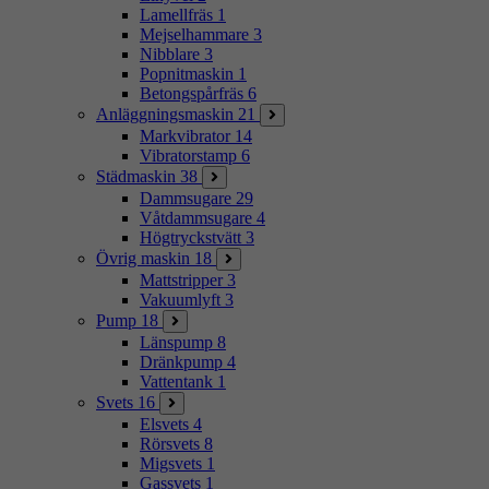
Lamellfräs
1
Mejselhammare
3
Nibblare
3
Popnitmaskin
1
Betongspårfräs
6
Anläggningsmaskin
21
Markvibrator
14
Vibratorstamp
6
Städmaskin
38
Dammsugare
29
Våtdammsugare
4
Högtryckstvätt
3
Övrig maskin
18
Mattstripper
3
Vakuumlyft
3
Pump
18
Länspump
8
Dränkpump
4
Vattentank
1
Svets
16
Elsvets
4
Rörsvets
8
Migsvets
1
Gassvets
1