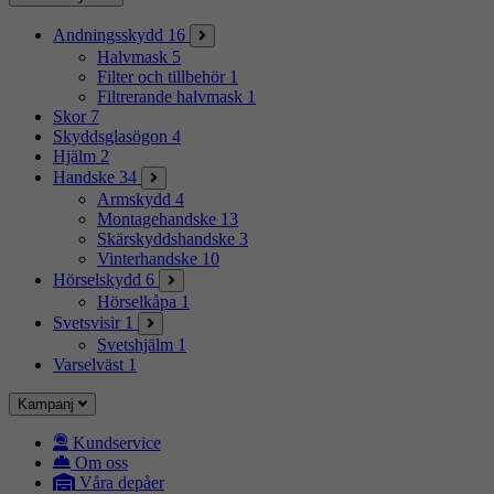
Andningsskydd
16
Halvmask
5
Filter och tillbehör
1
Filtrerande halvmask
1
Skor
7
Skyddsglasögon
4
Hjälm
2
Handske
34
Armskydd
4
Montagehandske
13
Skärskyddshandske
3
Vinterhandske
10
Hörselskydd
6
Hörselkåpa
1
Svetsvisir
1
Svetshjälm
1
Varselväst
1
Kampanj
Kundservice
Om oss
Våra depåer