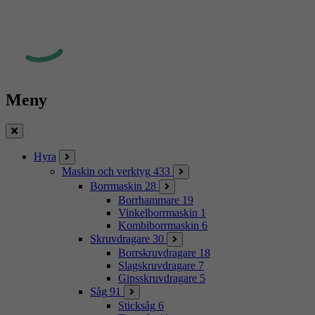
Meny
Stäng
Hyra
Maskin och verktyg
433
Borrmaskin
28
Borrhammare
19
Vinkelborrmaskin
1
Kombiborrmaskin
6
Skruvdragare
30
Borrskruvdragare
18
Slagskruvdragare
7
Gipsskruvdragare
5
Såg
91
Sticksåg
6