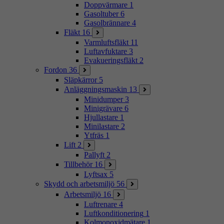
Doppvärmare
1
Gasoltuber
6
Gasolbrännare
4
Fläkt
16
Varmluftsfläkt
11
Luftavfuktare
3
Evakueringsfläkt
2
Fordon
36
Släpkärror
5
Anläggningsmaskin
13
Minidumper
3
Minigrävare
6
Hjullastare
1
Minilastare
2
Ytfräs
1
Lift
2
Pallyft
2
Tillbehör
16
Lyftsax
5
Skydd och arbetsmiljö
56
Arbetsmiljö
16
Luftrenare
4
Luftkonditionering
1
Kolmonoxidmätare
1