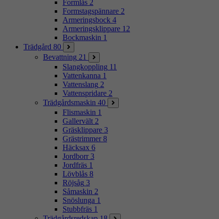
Formlås
2
Formstagspännare
2
Armeringsbock
4
Armeringsklippare
12
Bockmaskin
1
Trädgård
80
Bevattning
21
Slangkoppling
11
Vattenkanna
1
Vattenslang
2
Vattenspridare
2
Trädgårdsmaskin
40
Flismaskin
1
Gallervält
2
Gräsklippare
3
Grästrimmer
8
Häcksax
6
Jordborr
3
Jordfräs
1
Lövblås
8
Röjsåg
3
Såmaskin
2
Snöslunga
1
Stubbfräs
1
Trädgårdsredskap
18