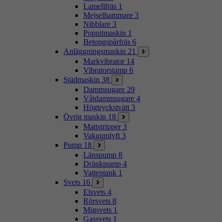
Lamellfräs
1
Mejselhammare
3
Nibblare
3
Popnitmaskin
1
Betongspårfräs
6
Anläggningsmaskin
21
Markvibrator
14
Vibratorstamp
6
Städmaskin
38
Dammsugare
29
Våtdammsugare
4
Högtryckstvätt
3
Övrig maskin
18
Mattstripper
3
Vakuumlyft
3
Pump
18
Länspump
8
Dränkpump
4
Vattentank
1
Svets
16
Elsvets
4
Rörsvets
8
Migsvets
1
Gassvets
1