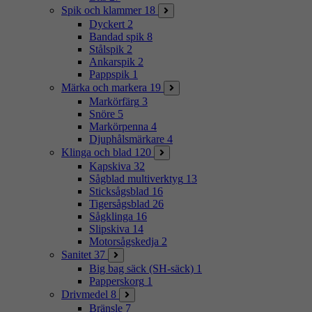
Spik och klammer
18
Dyckert
2
Bandad spik
8
Stålspik
2
Ankarspik
2
Pappspik
1
Märka och markera
19
Markörfärg
3
Snöre
5
Markörpenna
4
Djuphålsmärkare
4
Klinga och blad
120
Kapskiva
32
Sågblad multiverktyg
13
Sticksågsblad
16
Tigersågsblad
26
Sågklinga
16
Slipskiva
14
Motorsågskedja
2
Sanitet
37
Big bag säck (SH-säck)
1
Papperskorg
1
Drivmedel
8
Bränsle
7