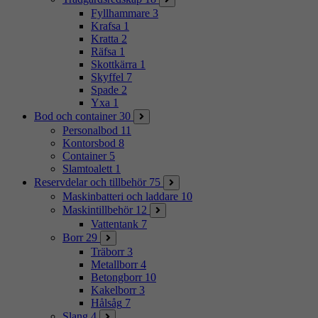
Fyllhammare
3
Krafsa
1
Kratta
2
Räfsa
1
Skottkärra
1
Skyffel
7
Spade
2
Yxa
1
Bod och container
30
Personalbod
11
Kontorsbod
8
Container
5
Slamtoalett
1
Reservdelar och tillbehör
75
Maskinbatteri och laddare
10
Maskintillbehör
12
Vattentank
7
Borr
29
Träborr
3
Metallborr
4
Betongborr
10
Kakelborr
3
Hålsåg
7
Slang
4