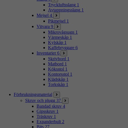
Tryckluftsslang
1
Avtappningsslang
1
Mejsel
4
Pikmejsel
1
Vitvara
9
Mikrovågsugn
1
Värmeskåp
1
Kylskåp
1
Kaffebryggare
6
Inventarier
6
Skrivbord
1
Matbord
1
Köksstol
1
Kontorsstol
1
Klädskåp
1
Torkskåp
1
Förbrukningsmaterial
Skruv och plugg
37
Bandad skruv
4
Gipsskruv
1
Träskruv
1
Expanderbult
2
Bits
27