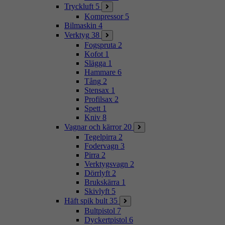
Tryckluft
5
Kompressor
5
Bilmaskin
4
Verktyg
38
Fogspruta
2
Kofot
1
Slägga
1
Hammare
6
Tång
2
Stensax
1
Profilsax
2
Spett
1
Kniv
8
Vagnar och kärror
20
Tegelpirra
2
Fodervagn
3
Pirra
2
Verktygsvagn
2
Dörrlyft
2
Brukskärra
1
Skivlyft
5
Häft spik bult
35
Bultpistol
7
Dyckertpistol
6