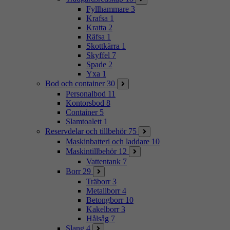
Fyllhammare
3
Krafsa
1
Kratta
2
Räfsa
1
Skottkärra
1
Skyffel
7
Spade
2
Yxa
1
Bod och container
30
Personalbod
11
Kontorsbod
8
Container
5
Slamtoalett
1
Reservdelar och tillbehör
75
Maskinbatteri och laddare
10
Maskintillbehör
12
Vattentank
7
Borr
29
Träborr
3
Metallborr
4
Betongborr
10
Kakelborr
3
Hålsåg
7
Slang
4