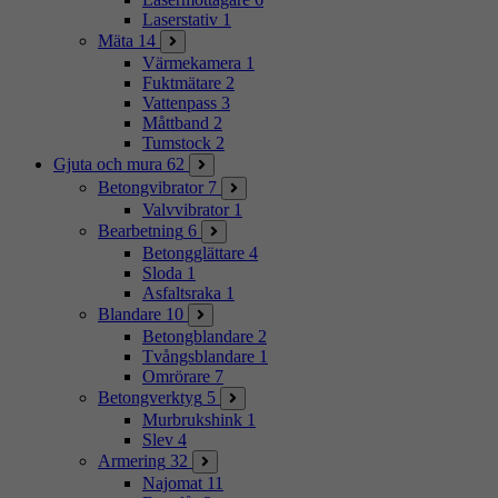
Laserstativ
1
Mäta
14
Värmekamera
1
Fuktmätare
2
Vattenpass
3
Måttband
2
Tumstock
2
Gjuta och mura
62
Betongvibrator
7
Valvvibrator
1
Bearbetning
6
Betongglättare
4
Sloda
1
Asfaltsraka
1
Blandare
10
Betongblandare
2
Tvångsblandare
1
Omrörare
7
Betongverktyg
5
Murbrukshink
1
Slev
4
Armering
32
Najomat
11