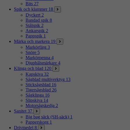
Bits
27
Spik och klammer
18
Dyckert
2
Bandad spik
8
Stålspik
2
Ankarspik
2
Pappspik
1
Märka och markera
19
Markörfärg
3
Snöre
5
Markörpenna
4
Djuphålsmärkare
4
Klinga och blad
120
Kapskiva
32
Sågblad multiverktyg
13
Sticksågsblad
16
Tigersågsblad
26
Sågklinga
16
Slipskiva
14
Motorsågskedja
2
Sanitet
37
Big bag säck (SH-säck)
1
Papperskorg
1
Drivmedel
8