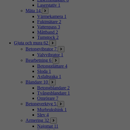
Laserstativ
1
Mäta
14
Värmekamera
1
Fuktmätare
2
Vattenpass
3
Måttband
2
Tumstock
2
Gjuta och mura
62
Betongvibrator
7
Valvvibrator
1
Bearbetning
6
Betongglättare
4
Sloda
1
Asfaltsraka
1
Blandare
10
Betongblandare
2
Tvångsblandare
1
Omrörare
7
Betongverktyg
5
Murbrukshink
1
Slev
4
Armering
32
Najomat
11