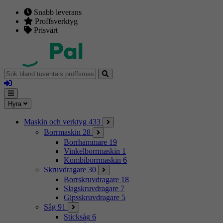
Snabb leverans
Proffsverktyg
Prisvärt
Sök
bland
Logga
tusentals
in
proffsmaskiner
Mina
Meny
Hyra
sidor
Maskin och verktyg
433
Borrmaskin
28
Borrhammare
19
Vinkelborrmaskin
1
Kombiborrmaskin
6
Skruvdragare
30
Borrskruvdragare
18
Slagskruvdragare
7
Gipsskruvdragare
5
Såg
91
Sticksåg
6