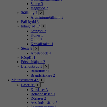
Stämp
3
Väggstöd
2
Ställning
4
Aluminiumställning
3
Fallskydd
3
Inhägnad
17
Stängsel
3
Koner
1
Grind
7
Kravallstaket
1
Stege
8
Arbetsbock
4
Körplåt
1
Första hjälpen
3
Brandskydd
3
Brandfiltar
1
Brandsläckare
2
Mätinstrument
42
Laser
26
Korslaser
3
Rotationslaser
9
Rörlaser
2
Avståndsmätare
5
Lasermottagare
6