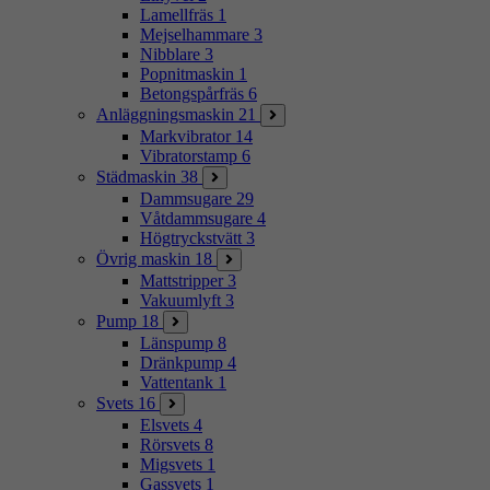
Lamellfräs
1
Mejselhammare
3
Nibblare
3
Popnitmaskin
1
Betongspårfräs
6
Anläggningsmaskin
21
Markvibrator
14
Vibratorstamp
6
Städmaskin
38
Dammsugare
29
Våtdammsugare
4
Högtryckstvätt
3
Övrig maskin
18
Mattstripper
3
Vakuumlyft
3
Pump
18
Länspump
8
Dränkpump
4
Vattentank
1
Svets
16
Elsvets
4
Rörsvets
8
Migsvets
1
Gassvets
1