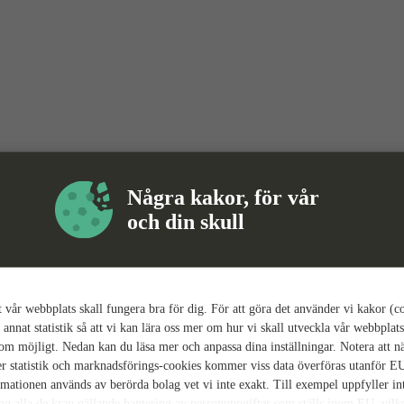
Några kakor, för vår
och din skull
tt vår webbplats skall fungera bra för dig. För att göra det använder vi kakor (c
 annat statistik så att vi kan lära oss mer om hur vi skall utveckla vår webbplats
som möjligt. Nedan kan du läsa mer och anpassa dina inställningar. Notera att n
r statistik och marknadsförings-cookies kommer viss data överföras utanför E
rmationen används av berörda bolag vet vi inte exakt. Till exempel uppfyller i
ing alla de krav gällande hantering av personuppgifter som ställs inom EU, vilk