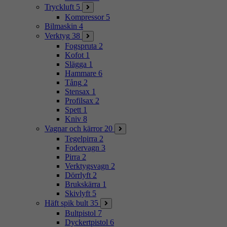
Tryckluft
5
Kompressor
5
Bilmaskin
4
Verktyg
38
Fogspruta
2
Kofot
1
Slägga
1
Hammare
6
Tång
2
Stensax
1
Profilsax
2
Spett
1
Kniv
8
Vagnar och kärror
20
Tegelpirra
2
Fodervagn
3
Pirra
2
Verktygsvagn
2
Dörrlyft
2
Brukskärra
1
Skivlyft
5
Häft spik bult
35
Bultpistol
7
Dyckertpistol
6