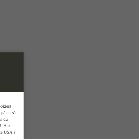
ookies)
 på ett så
är du
U. Hur
nte USA:s
et kan