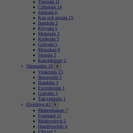
Tigersåg
11
Cirkelsåg
14
Sänksåg
6
Kap och gersåg
15
Bandsåg
2
Klyvsåg
5
Motorsåg
3
Kedjesåg
5
Golvsåg
5
Motorkap
9
Stensåg
5
Kakelskärare
2
Slipmaskin
28
Vinkelslip
15
Betongslip
5
Bandslip
3
Excenterslip
1
Golvslip
3
Tak/väggslip
1
Elverktyg
43
Mutterdragare
7
Fogpistol
11
Multiverktyg
5
Handöverfräs
4
Elhyvel
2