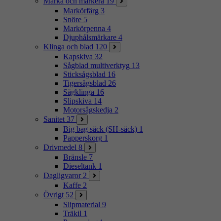
Märka och markera
19
Markörfärg
3
Snöre
5
Markörpenna
4
Djuphålsmärkare
4
Klinga och blad
120
Kapskiva
32
Sågblad multiverktyg
13
Sticksågsblad
16
Tigersågsblad
26
Sågklinga
16
Slipskiva
14
Motorsågskedja
2
Sanitet
37
Big bag säck (SH-säck)
1
Papperskorg
1
Drivmedel
8
Bränsle
7
Dieseltank
1
Dagligvaror
2
Kaffe
2
Övrigt
52
Slipmaterial
9
Träkil
1