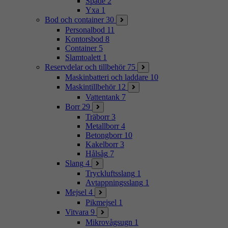
Spade
2
Yxa
1
Bod och container
30
Personalbod
11
Kontorsbod
8
Container
5
Slamtoalett
1
Reservdelar och tillbehör
75
Maskinbatteri och laddare
10
Maskintillbehör
12
Vattentank
7
Borr
29
Träborr
3
Metallborr
4
Betongborr
10
Kakelborr
3
Hålsåg
7
Slang
4
Tryckluftsslang
1
Avtappningsslang
1
Mejsel
4
Pikmejsel
1
Vitvara
9
Mikrovågsugn
1