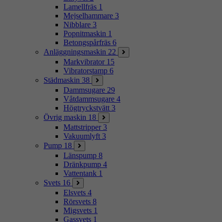
Lamellfräs
1
Mejselhammare
3
Nibblare
3
Popnitmaskin
1
Betongspårfräs
6
Anläggningsmaskin
22
Markvibrator
15
Vibratorstamp
6
Städmaskin
38
Dammsugare
29
Våtdammsugare
4
Högtryckstvätt
3
Övrig maskin
18
Mattstripper
3
Vakuumlyft
3
Pump
18
Länspump
8
Dränkpump
4
Vattentank
1
Svets
16
Elsvets
4
Rörsvets
8
Migsvets
1
Gassvets
1