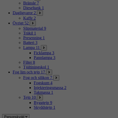
Bränsle
7
Dieseltank
1
Dagligvaror
2
Kaffe
2
Övrigt
52
Slipmaterial
9
Träkil
1
Presenning
1
Batteri
3
Lampa
11
Ficklampa
3
Pannlampa
3
Filter
8
Tjältiningskol
1
Fog lim och tejp
17
Fog och silikon
7
Fogskum
4
Injekteringsmassa
2
Takmassa
1
Tejp
10
Byggtejp
9
Skyddstejp
1
Personskydd