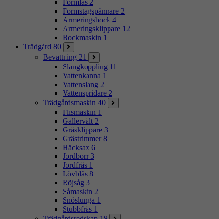
Formlås
2
Formstagspännare
2
Armeringsbock
4
Armeringsklippare
12
Bockmaskin
1
Trädgård
80
Bevattning
21
Slangkoppling
11
Vattenkanna
1
Vattenslang
2
Vattenspridare
2
Trädgårdsmaskin
40
Flismaskin
1
Gallervält
2
Gräsklippare
3
Grästrimmer
8
Häcksax
6
Jordborr
3
Jordfräs
1
Lövblås
8
Röjsåg
3
Såmaskin
2
Snöslunga
1
Stubbfräs
1
Trädgårdsredskap
18