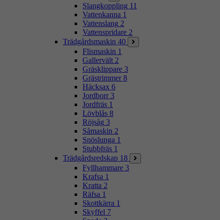
Slangkoppling
11
Vattenkanna
1
Vattenslang
2
Vattenspridare
2
Trädgårdsmaskin
40
Flismaskin
1
Gallervält
2
Gräsklippare
3
Grästrimmer
8
Häcksax
6
Jordborr
3
Jordfräs
1
Lövblås
8
Röjsåg
3
Såmaskin
2
Snöslunga
1
Stubbfräs
1
Trädgårdsredskap
18
Fyllhammare
3
Krafsa
1
Kratta
2
Räfsa
1
Skottkärra
1
Skyffel
7