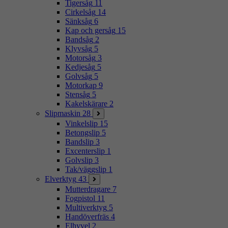
Tigersåg
11
Cirkelsåg
14
Sänksåg
6
Kap och gersåg
15
Bandsåg
2
Klyvsåg
5
Motorsåg
3
Kedjesåg
5
Golvsåg
5
Motorkap
9
Stensåg
5
Kakelskärare
2
Slipmaskin
28
Vinkelslip
15
Betongslip
5
Bandslip
3
Excenterslip
1
Golvslip
3
Tak/väggslip
1
Elverktyg
43
Mutterdragare
7
Fogpistol
11
Multiverktyg
5
Handöverfräs
4
Elhyvel
2