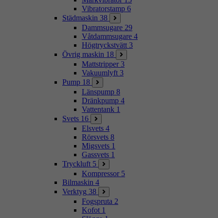
Vibratorstamp
6
Städmaskin
38
Dammsugare
29
Våtdammsugare
4
Högtryckstvätt
3
Övrig maskin
18
Mattstripper
3
Vakuumlyft
3
Pump
18
Länspump
8
Dränkpump
4
Vattentank
1
Svets
16
Elsvets
4
Rörsvets
8
Migsvets
1
Gassvets
1
Tryckluft
5
Kompressor
5
Bilmaskin
4
Verktyg
38
Fogspruta
2
Kofot
1