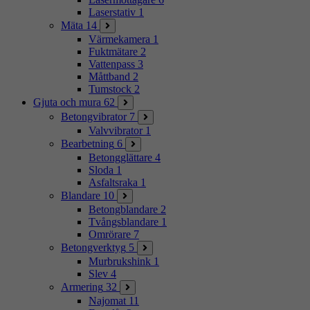
Laserstativ
1
Mäta
14
Värmekamera
1
Fuktmätare
2
Vattenpass
3
Måttband
2
Tumstock
2
Gjuta och mura
62
Betongvibrator
7
Valvvibrator
1
Bearbetning
6
Betongglättare
4
Sloda
1
Asfaltsraka
1
Blandare
10
Betongblandare
2
Tvångsblandare
1
Omrörare
7
Betongverktyg
5
Murbrukshink
1
Slev
4
Armering
32
Najomat
11