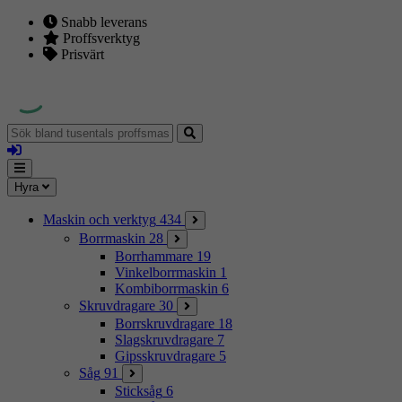
Snabb leverans
Proffsverktyg
Prisvärt
Sök
bland
Logga
tusentals
in
proffsmaskiner
Mina
Meny
Hyra
sidor
Maskin och verktyg
434
Borrmaskin
28
Borrhammare
19
Vinkelborrmaskin
1
Kombiborrmaskin
6
Skruvdragare
30
Borrskruvdragare
18
Slagskruvdragare
7
Gipsskruvdragare
5
Såg
91
Sticksåg
6