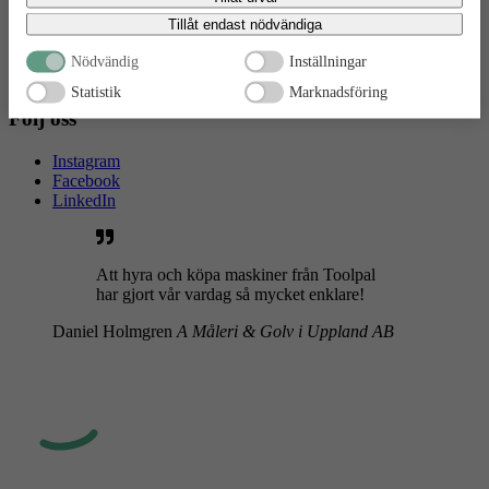
bekräftar du att du samtycker till att data överförs till tredje land.
GDPR & Cookies
Tillåt endast nödvändiga
Allmänna villkor
ToolBox
Nödvändig
Inställningar
Boka retur
Statistik
Marknadsföring
Följ oss
Instagram
Facebook
LinkedIn
Att hyra och köpa maskiner från Toolpal
har gjort vår vardag så mycket enklare!
Daniel Holmgren
A Måleri & Golv i Uppland AB