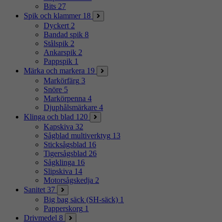
Bits
27
Spik och klammer
18
Dyckert
2
Bandad spik
8
Stålspik
2
Ankarspik
2
Pappspik
1
Märka och markera
19
Markörfärg
3
Snöre
5
Markörpenna
4
Djuphålsmärkare
4
Klinga och blad
120
Kapskiva
32
Sågblad multiverktyg
13
Sticksågsblad
16
Tigersågsblad
26
Sågklinga
16
Slipskiva
14
Motorsågskedja
2
Sanitet
37
Big bag säck (SH-säck)
1
Papperskorg
1
Drivmedel
8