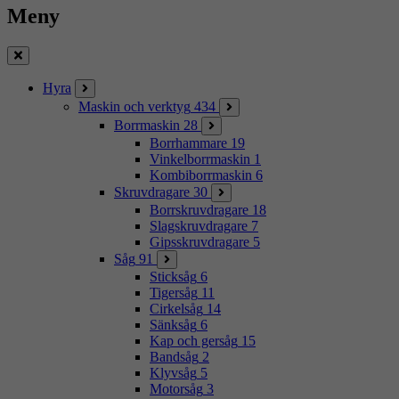
Meny
Stäng
Hyra
Maskin och verktyg
434
Borrmaskin
28
Borrhammare
19
Vinkelborrmaskin
1
Kombiborrmaskin
6
Skruvdragare
30
Borrskruvdragare
18
Slagskruvdragare
7
Gipsskruvdragare
5
Såg
91
Sticksåg
6
Tigersåg
11
Cirkelsåg
14
Sänksåg
6
Kap och gersåg
15
Bandsåg
2
Klyvsåg
5
Motorsåg
3