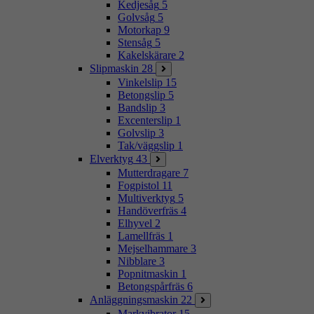
Kedjesåg
5
Golvsåg
5
Motorkap
9
Stensåg
5
Kakelskärare
2
Slipmaskin
28
Vinkelslip
15
Betongslip
5
Bandslip
3
Excenterslip
1
Golvslip
3
Tak/väggslip
1
Elverktyg
43
Mutterdragare
7
Fogpistol
11
Multiverktyg
5
Handöverfräs
4
Elhyvel
2
Lamellfräs
1
Mejselhammare
3
Nibblare
3
Popnitmaskin
1
Betongspårfräs
6
Anläggningsmaskin
22
Markvibrator
15