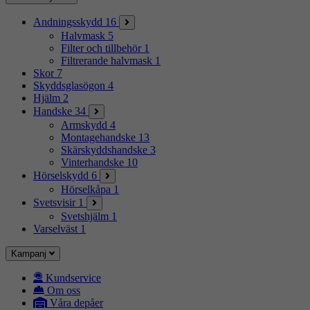
Andningsskydd
16
Halvmask
5
Filter och tillbehör
1
Filtrerande halvmask
1
Skor
7
Skyddsglasögon
4
Hjälm
2
Handske
34
Armskydd
4
Montagehandske
13
Skärskyddshandske
3
Vinterhandske
10
Hörselskydd
6
Hörselkåpa
1
Svetsvisir
1
Svetshjälm
1
Varselväst
1
Kampanj
Kundservice
Om oss
Våra depåer