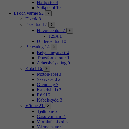
Häftpistol
3
Spikpistol
19
El och värme
92
Elverk
8
Elcentral
17
Huvudcentral
7
125A
1
Undercentral
10
Belysning
14
Belysningsmast
4
Transformatorer
1
Arbetsbelysning
9
Kabel
16
Motorkabel
3
Skarvsladd
2
Grenuttag
3
Kabelvinda
2
Rörål
2
Kabelskydd
3
Värme
21
Tjältinare
2
Gasolvärmare
4
Varmluftspistol
3
Värmemattor
1