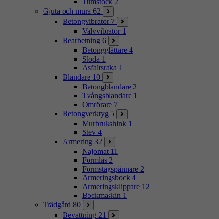
Tumstock
2
Gjuta och mura
62
Betongvibrator
7
Valvvibrator
1
Bearbetning
6
Betongglättare
4
Sloda
1
Asfaltsraka
1
Blandare
10
Betongblandare
2
Tvångsblandare
1
Omrörare
7
Betongverktyg
5
Murbrukshink
1
Slev
4
Armering
32
Najomat
11
Formlås
2
Formstagspännare
2
Armeringsbock
4
Armeringsklippare
12
Bockmaskin
1
Trädgård
80
Bevattning
21