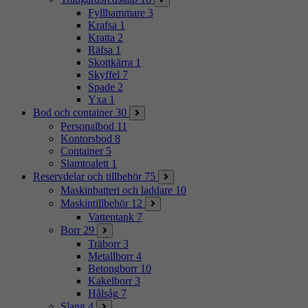
Fyllhammare
3
Krafsa
1
Kratta
2
Räfsa
1
Skottkärra
1
Skyffel
7
Spade
2
Yxa
1
Bod och container
30
Personalbod
11
Kontorsbod
8
Container
5
Slamtoalett
1
Reservdelar och tillbehör
75
Maskinbatteri och laddare
10
Maskintillbehör
12
Vattentank
7
Borr
29
Träborr
3
Metallborr
4
Betongborr
10
Kakelborr
3
Hålsåg
7
Slang
4