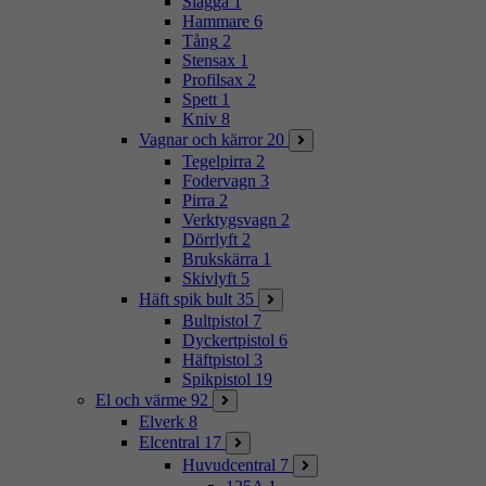
Slägga
1
Hammare
6
Tång
2
Stensax
1
Profilsax
2
Spett
1
Kniv
8
Vagnar och kärror
20
Tegelpirra
2
Fodervagn
3
Pirra
2
Verktygsvagn
2
Dörrlyft
2
Brukskärra
1
Skivlyft
5
Häft spik bult
35
Bultpistol
7
Dyckertpistol
6
Häftpistol
3
Spikpistol
19
El och värme
92
Elverk
8
Elcentral
17
Huvudcentral
7