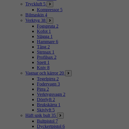
Tryckluft
5
Kompressor
5
Bilmaskin
4
Verktyg
38
Fogspruta
2
Kofot
1
Slägga
1
Hammare
6
Tång
2
Stensax
1
Profilsax
2
Spett
1
Kniv
8
Vagnar och kärror
20
Tegelpirra
2
Fodervagn
3
Pirra
2
Verktygsvagn
2
Dörrlyft
2
Brukskärra
1
Skivlyft
5
Häft spik bult
35
Bultpistol
7
Dyckertpistol
6