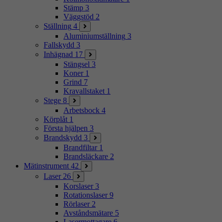
Stämp
3
Väggstöd
2
Ställning
4
Aluminiumställning
3
Fallskydd
3
Inhägnad
17
Stängsel
3
Koner
1
Grind
7
Kravallstaket
1
Stege
8
Arbetsbock
4
Körplåt
1
Första hjälpen
3
Brandskydd
3
Brandfiltar
1
Brandsläckare
2
Mätinstrument
42
Laser
26
Korslaser
3
Rotationslaser
9
Rörlaser
2
Avståndsmätare
5
Lasermottagare
6