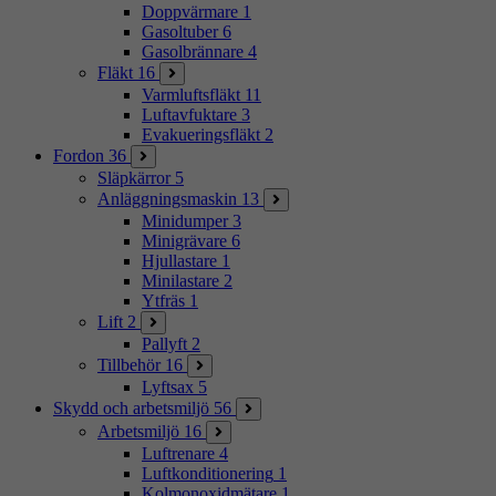
Doppvärmare
1
Gasoltuber
6
Gasolbrännare
4
Fläkt
16
Varmluftsfläkt
11
Luftavfuktare
3
Evakueringsfläkt
2
Fordon
36
Släpkärror
5
Anläggningsmaskin
13
Minidumper
3
Minigrävare
6
Hjullastare
1
Minilastare
2
Ytfräs
1
Lift
2
Pallyft
2
Tillbehör
16
Lyftsax
5
Skydd och arbetsmiljö
56
Arbetsmiljö
16
Luftrenare
4
Luftkonditionering
1
Kolmonoxidmätare
1