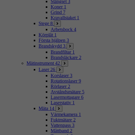
Stängsel
3
Koner
1
Grind
7
Kravallstaket
1
Stege
8
Arbetsbock
4
Körplåt
1
Första hjälpen
3
Brandskydd
3
Brandfiltar
1
Brandsläckare
2
Mätinstrument
42
Laser
26
Korslaser
3
Rotationslaser
9
Rörlaser
2
Avståndsmätare
5
Lasermottagare
6
Laserstativ
1
Mäta
14
Värmekamera
1
Fuktmätare
2
Vattenpass
3
Måttband
2