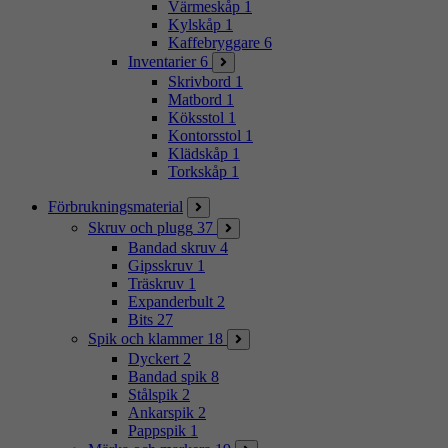
Värmeskåp
1
Kylskåp
1
Kaffebryggare
6
Inventarier
6
Skrivbord
1
Matbord
1
Köksstol
1
Kontorsstol
1
Klädskåp
1
Torkskåp
1
Förbrukningsmaterial
Skruv och plugg
37
Bandad skruv
4
Gipsskruv
1
Träskruv
1
Expanderbult
2
Bits
27
Spik och klammer
18
Dyckert
2
Bandad spik
8
Stålspik
2
Ankarspik
2
Pappspik
1