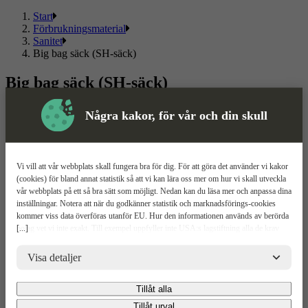
Start
Förbrukningsmaterial
Sanitet
Big bag säck (SH-säck)
Big bag säck (SH-säck)
Läs mer
Läs mindre
Några kakor, för vår och din skull
Om ToolPal
Om oss
Vi vill att vår webbplats skall fungera bra för dig. För att göra det använder vi kakor
5 enkla steg
(cookies) för bland annat statistik så att vi kan lära oss mer om hur vi skall utveckla
Bli kund
vår webbplats på ett så bra sätt som möjligt. Nedan kan du läsa mer och anpassa dina
Våra depåer
inställningar. Notera att när du godkänner statistik och marknadsförings-cookies
Boka demo
kommer viss data överföras utanför EU. Hur den informationen används av berörda
Vattenrening
[...]
bolag vet vi inte exakt. Till exempel uppfyller inte USA:s lagstiftning alla de krav
ToolPal To Go
gällande hantering av personuppgifter som ställs inom EU, vilket kan innebära vissa
risker för dina personuppgifter. De berörda bolagen måste lämna över uppgifter till
Visa detaljer
brottsbekämpande myndigheter i USA om de får en sådan begäran. Det kan dock
Kundservice
vara svårt eller omöjligt för dig att hävda dina rättigheter, t.ex. rätten till radering,
Tillåt alla
gällande eventuella personuppgifter som de brottsbekämpande myndigheterna har
Kontakta oss
fått tillgång till. Genom att godkänna statistik och marknadsförings-cookies nedan
Tillåt urval
Våra avtal