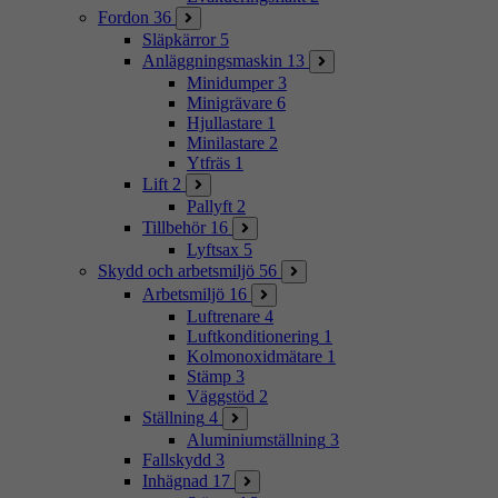
Fordon
36
Släpkärror
5
Anläggningsmaskin
13
Minidumper
3
Minigrävare
6
Hjullastare
1
Minilastare
2
Ytfräs
1
Lift
2
Pallyft
2
Tillbehör
16
Lyftsax
5
Skydd och arbetsmiljö
56
Arbetsmiljö
16
Luftrenare
4
Luftkonditionering
1
Kolmonoxidmätare
1
Stämp
3
Väggstöd
2
Ställning
4
Aluminiumställning
3
Fallskydd
3
Inhägnad
17