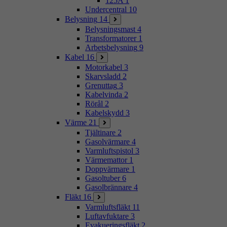
125A
1
Undercentral
10
Belysning
14
Belysningsmast
4
Transformatorer
1
Arbetsbelysning
9
Kabel
16
Motorkabel
3
Skarvsladd
2
Grenuttag
3
Kabelvinda
2
Rörål
2
Kabelskydd
3
Värme
21
Tjältinare
2
Gasolvärmare
4
Varmluftspistol
3
Värmemattor
1
Doppvärmare
1
Gasoltuber
6
Gasolbrännare
4
Fläkt
16
Varmluftsfläkt
11
Luftavfuktare
3
Evakueringsfläkt
2