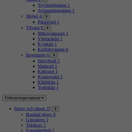
Tryckluftsslang
1
Avtappningsslang
1
Mejsel
4
Pikmejsel
1
Vitvara
9
Mikrovågsugn
1
Värmeskåp
1
Kylskåp
1
Kaffebryggare
6
Inventarier
6
Skrivbord
1
Matbord
1
Köksstol
1
Kontorsstol
1
Klädskåp
1
Torkskåp
1
Förbrukningsmaterial
Skruv och plugg
37
Bandad skruv
4
Gipsskruv
1
Träskruv
1
Expanderbult
2