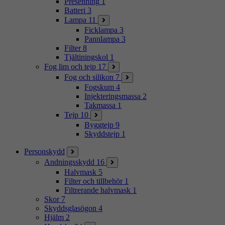
Presenning
1
Batteri
3
Lampa
11
Ficklampa
3
Pannlampa
3
Filter
8
Tjältiningskol
1
Fog lim och tejp
17
Fog och silikon
7
Fogskum
4
Injekteringsmassa
2
Takmassa
1
Tejp
10
Byggtejp
9
Skyddstejp
1
Personskydd
Andningsskydd
16
Halvmask
5
Filter och tillbehör
1
Filtrerande halvmask
1
Skor
7
Skyddsglasögon
4
Hjälm
2