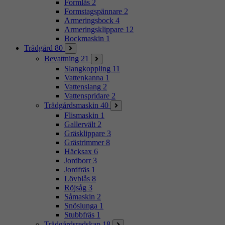
Formlås
2
Formstagspännare
2
Armeringsbock
4
Armeringsklippare
12
Bockmaskin
1
Trädgård
80
Bevattning
21
Slangkoppling
11
Vattenkanna
1
Vattenslang
2
Vattenspridare
2
Trädgårdsmaskin
40
Flismaskin
1
Gallervält
2
Gräsklippare
3
Grästrimmer
8
Häcksax
6
Jordborr
3
Jordfräs
1
Lövblås
8
Röjsåg
3
Såmaskin
2
Snöslunga
1
Stubbfräs
1
Trädgårdsredskap
18