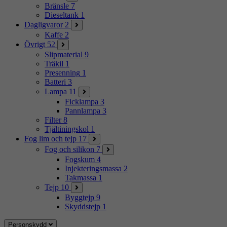
Bränsle
7
Dieseltank
1
Dagligvaror
2
Kaffe
2
Övrigt
52
Slipmaterial
9
Träkil
1
Presenning
1
Batteri
3
Lampa
11
Ficklampa
3
Pannlampa
3
Filter
8
Tjältiningskol
1
Fog lim och tejp
17
Fog och silikon
7
Fogskum
4
Injekteringsmassa
2
Takmassa
1
Tejp
10
Byggtejp
9
Skyddstejp
1
Personskydd