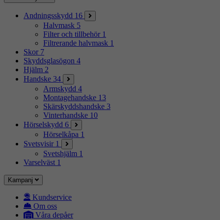
Andningsskydd
16
Halvmask
5
Filter och tillbehör
1
Filtrerande halvmask
1
Skor
7
Skyddsglasögon
4
Hjälm
2
Handske
34
Armskydd
4
Montagehandske
13
Skärskyddshandske
3
Vinterhandske
10
Hörselskydd
6
Hörselkåpa
1
Svetsvisir
1
Svetshjälm
1
Varselväst
1
Kampanj
Kundservice
Om oss
Våra depåer