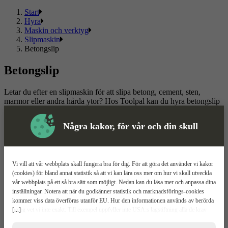
Start
Hyra
Maskin och verktyg
Slipmaskin
Betongslip
Betongslip
Letar du efter en slipmaskin för att slipa betong, cement, sten,
marmor eller andra hårda ytor? Hos Toolpal kan du hyra betongslip
snabbt, enkelt och prisvärt med snabb leverans hem eller direkt till
din arbetsplats. Vi erbjuder flexibla uthyrningslösningar – hyr
Några kakor, för vår och din skull
antingen för en fast period eller välj en öppen hyrestid för projekt
där behovet kan förändras. Skapa konto i vår digitala
uthyrningstjänst idag!
Vi vill att vår webbplats skall fungera bra för dig. För att göra det använder vi kakor
Läs mer
Läs mindre
(cookies) för bland annat statistik så att vi kan lära oss mer om hur vi skall utveckla
vår webbplats på ett så bra sätt som möjligt. Nedan kan du läsa mer och anpassa dina
Om ToolPal
inställningar. Notera att när du godkänner statistik och marknadsförings-cookies
kommer viss data överföras utanför EU. Hur den informationen används av berörda
Om oss
[...]
bolag vet vi inte exakt. Till exempel uppfyller inte USA:s lagstiftning alla de krav
5 enkla steg
gällande hantering av personuppgifter som ställs inom EU, vilket kan innebära vissa
Bli kund
risker för dina personuppgifter. De berörda bolagen måste lämna över uppgifter till