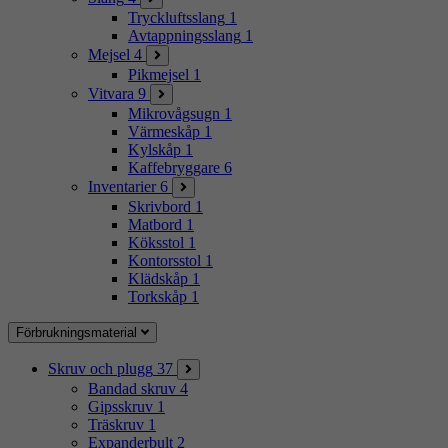
Tryckluftsslang
1
Avtappningsslang
1
Mejsel
4
Pikmejsel
1
Vitvara
9
Mikrovågsugn
1
Värmeskåp
1
Kylskåp
1
Kaffebryggare
6
Inventarier
6
Skrivbord
1
Matbord
1
Köksstol
1
Kontorsstol
1
Klädskåp
1
Torkskåp
1
Förbrukningsmaterial
Skruv och plugg
37
Bandad skruv
4
Gipsskruv
1
Träskruv
1
Expanderbult
2