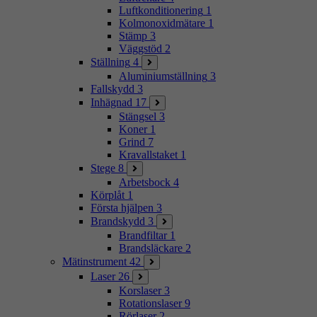
Luftkonditionering
1
Kolmonoxidmätare
1
Stämp
3
Väggstöd
2
Ställning
4
Aluminiumställning
3
Fallskydd
3
Inhägnad
17
Stängsel
3
Koner
1
Grind
7
Kravallstaket
1
Stege
8
Arbetsbock
4
Körplåt
1
Första hjälpen
3
Brandskydd
3
Brandfiltar
1
Brandsläckare
2
Mätinstrument
42
Laser
26
Korslaser
3
Rotationslaser
9
Rörlaser
2