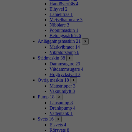
Handöverfräs
4
Elhyvel
2
Lamellfräs
1
Mejselhammare
3
Nibblare
3
Popnitmaskin
1
Betongspårfräs
6
Anläggningsmaskin
21
Markvibrator
14
Vibratorstamp
6
Städmaskin
38
Dammsugare
29
Våtdammsugare
4
Högtryckstvätt
3
Övrig maskin
18
Mattstripper
3
Vakuumlyft
3
Pump
18
Länspump
8
Dränkpump
4
Vattentank
1
Svets
16
Elsvets
4
Rörsvets
8