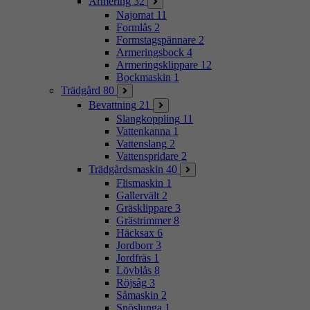
Armering
32
Najomat
11
Formlås
2
Formstagspännare
2
Armeringsbock
4
Armeringsklippare
12
Bockmaskin
1
Trädgård
80
Bevattning
21
Slangkoppling
11
Vattenkanna
1
Vattenslang
2
Vattenspridare
2
Trädgårdsmaskin
40
Flismaskin
1
Gallervält
2
Gräsklippare
3
Grästrimmer
8
Häcksax
6
Jordborr
3
Jordfräs
1
Lövblås
8
Röjsåg
3
Såmaskin
2
Snöslunga
1