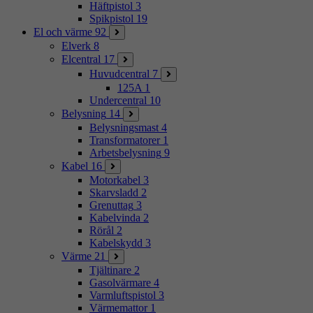
Häftpistol
3
Spikpistol
19
El och värme
92
Elverk
8
Elcentral
17
Huvudcentral
7
125A
1
Undercentral
10
Belysning
14
Belysningsmast
4
Transformatorer
1
Arbetsbelysning
9
Kabel
16
Motorkabel
3
Skarvsladd
2
Grenuttag
3
Kabelvinda
2
Rörål
2
Kabelskydd
3
Värme
21
Tjältinare
2
Gasolvärmare
4
Varmluftspistol
3
Värmemattor
1