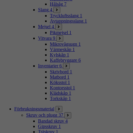
Hålsåg
7
Slang
4
Tryckluftsslang
1
Avtappningsslang
1
Mejsel
4
Pikmejsel
1
Vitvara
9
Mikrovågsugn
1
Värmeskåp
1
Kylskåp
1
Kaffebryggare
6
Inventarier
6
Skrivbord
1
Matbord
1
Köksstol
1
Kontorsstol
1
Klädskåp
1
Torkskåp
1
Förbrukningsmaterial
Skruv och plugg
37
Bandad skruv
4
Gipsskruv
1
Träskruv
1