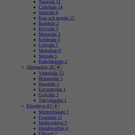
Tigersåg
11
Cirkelsåg
14
Sänksåg
6
Kap och gersåg
15
Bandsåg
2
Klyvsåg
5
Motorsåg
3
Kedjesåg
5
Golvsåg
5
Motorkap
9
Stensåg
5
Kakelskärare
2
Slipmaskin
28
Vinkelslip
15
Betongslip
5
Bandslip
3
Excenterslip
1
Golvslip
3
Tak/väggslip
1
Elverktyg
43
Mutterdragare
7
Fogpistol
11
Multiverktyg
5
Handöverfräs
4
Elhyvel
2