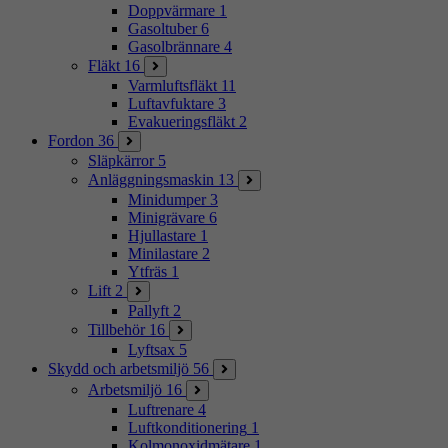
Doppvärmare
1
Gasoltuber
6
Gasolbrännare
4
Fläkt
16
Varmluftsfläkt
11
Luftavfuktare
3
Evakueringsfläkt
2
Fordon
36
Släpkärror
5
Anläggningsmaskin
13
Minidumper
3
Minigrävare
6
Hjullastare
1
Minilastare
2
Ytfräs
1
Lift
2
Pallyft
2
Tillbehör
16
Lyftsax
5
Skydd och arbetsmiljö
56
Arbetsmiljö
16
Luftrenare
4
Luftkonditionering
1
Kolmonoxidmätare
1