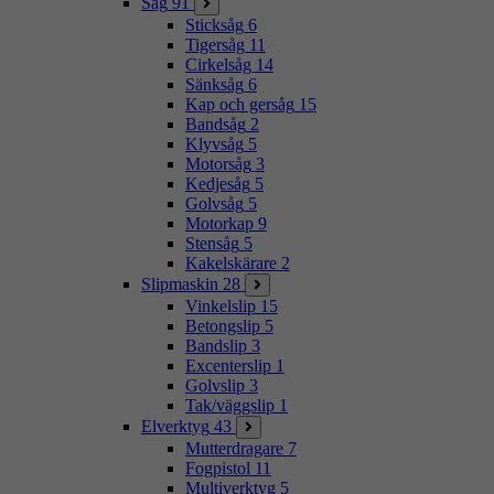
Såg
91
Sticksåg
6
Tigersåg
11
Cirkelsåg
14
Sänksåg
6
Kap och gersåg
15
Bandsåg
2
Klyvsåg
5
Motorsåg
3
Kedjesåg
5
Golvsåg
5
Motorkap
9
Stensåg
5
Kakelskärare
2
Slipmaskin
28
Vinkelslip
15
Betongslip
5
Bandslip
3
Excenterslip
1
Golvslip
3
Tak/väggslip
1
Elverktyg
43
Mutterdragare
7
Fogpistol
11
Multiverktyg
5