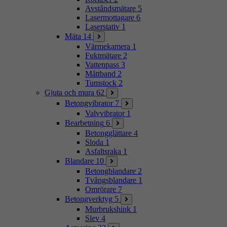
Avståndsmätare
5
Lasermottagare
6
Laserstativ
1
Mäta
14
Värmekamera
1
Fuktmätare
2
Vattenpass
3
Måttband
2
Tumstock
2
Gjuta och mura
62
Betongvibrator
7
Valvvibrator
1
Bearbetning
6
Betongglättare
4
Sloda
1
Asfaltsraka
1
Blandare
10
Betongblandare
2
Tvångsblandare
1
Omrörare
7
Betongverktyg
5
Murbrukshink
1
Slev
4