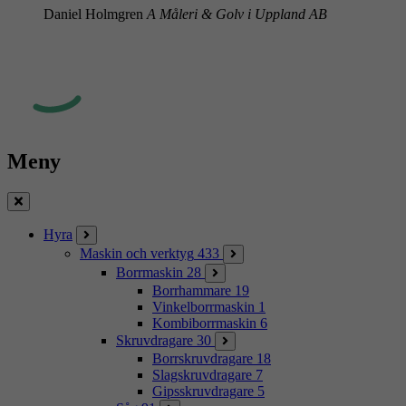
Daniel Holmgren
A Måleri & Golv i Uppland AB
Meny
Stäng
Hyra
Maskin och verktyg
433
Borrmaskin
28
Borrhammare
19
Vinkelborrmaskin
1
Kombiborrmaskin
6
Skruvdragare
30
Borrskruvdragare
18
Slagskruvdragare
7
Gipsskruvdragare
5