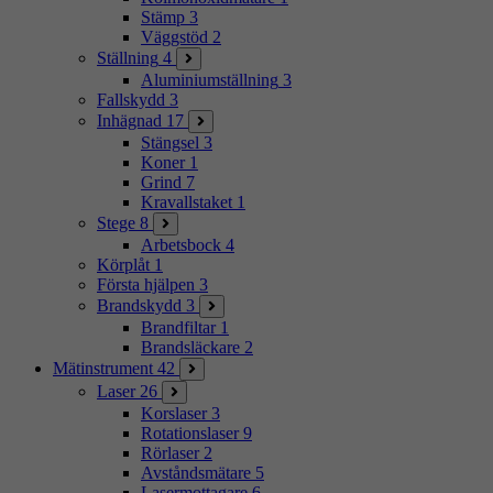
Stämp
3
Väggstöd
2
Ställning
4
Aluminiumställning
3
Fallskydd
3
Inhägnad
17
Stängsel
3
Koner
1
Grind
7
Kravallstaket
1
Stege
8
Arbetsbock
4
Körplåt
1
Första hjälpen
3
Brandskydd
3
Brandfiltar
1
Brandsläckare
2
Mätinstrument
42
Laser
26
Korslaser
3
Rotationslaser
9
Rörlaser
2
Avståndsmätare
5
Lasermottagare
6