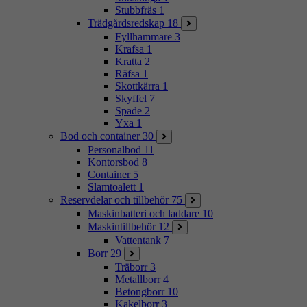
Stubbfräs
1
Trädgårdsredskap
18
Fyllhammare
3
Krafsa
1
Kratta
2
Räfsa
1
Skottkärra
1
Skyffel
7
Spade
2
Yxa
1
Bod och container
30
Personalbod
11
Kontorsbod
8
Container
5
Slamtoalett
1
Reservdelar och tillbehör
75
Maskinbatteri och laddare
10
Maskintillbehör
12
Vattentank
7
Borr
29
Träborr
3
Metallborr
4
Betongborr
10
Kakelborr
3