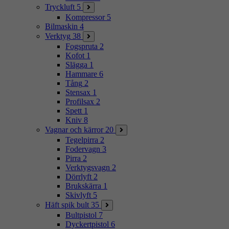
Tryckluft
5
Kompressor
5
Bilmaskin
4
Verktyg
38
Fogspruta
2
Kofot
1
Slägga
1
Hammare
6
Tång
2
Stensax
1
Profilsax
2
Spett
1
Kniv
8
Vagnar och kärror
20
Tegelpirra
2
Fodervagn
3
Pirra
2
Verktygsvagn
2
Dörrlyft
2
Brukskärra
1
Skivlyft
5
Häft spik bult
35
Bultpistol
7
Dyckertpistol
6