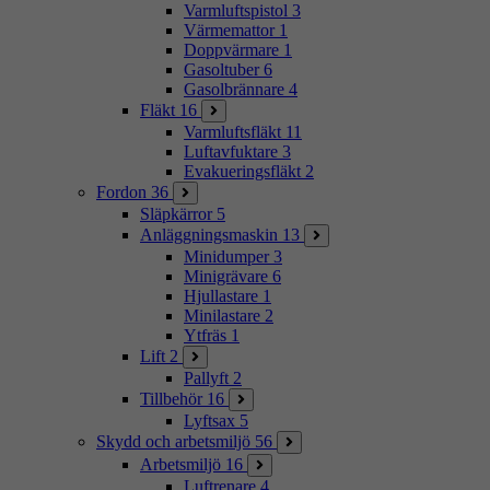
Varmluftspistol
3
Värmemattor
1
Doppvärmare
1
Gasoltuber
6
Gasolbrännare
4
Fläkt
16
Varmluftsfläkt
11
Luftavfuktare
3
Evakueringsfläkt
2
Fordon
36
Släpkärror
5
Anläggningsmaskin
13
Minidumper
3
Minigrävare
6
Hjullastare
1
Minilastare
2
Ytfräs
1
Lift
2
Pallyft
2
Tillbehör
16
Lyftsax
5
Skydd och arbetsmiljö
56
Arbetsmiljö
16
Luftrenare
4