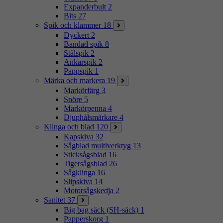
Expanderbult
2
Bits
27
Spik och klammer
18
Dyckert
2
Bandad spik
8
Stålspik
2
Ankarspik
2
Pappspik
1
Märka och markera
19
Markörfärg
3
Snöre
5
Markörpenna
4
Djuphålsmärkare
4
Klinga och blad
120
Kapskiva
32
Sågblad multiverktyg
13
Sticksågsblad
16
Tigersågsblad
26
Sågklinga
16
Slipskiva
14
Motorsågskedja
2
Sanitet
37
Big bag säck (SH-säck)
1
Papperskorg
1