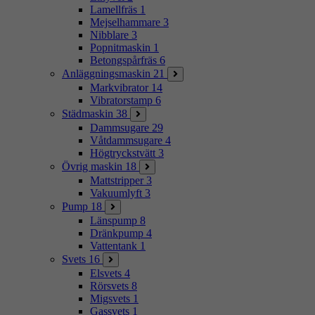
Lamellfräs
1
Mejselhammare
3
Nibblare
3
Popnitmaskin
1
Betongspårfräs
6
Anläggningsmaskin
21
Markvibrator
14
Vibratorstamp
6
Städmaskin
38
Dammsugare
29
Våtdammsugare
4
Högtryckstvätt
3
Övrig maskin
18
Mattstripper
3
Vakuumlyft
3
Pump
18
Länspump
8
Dränkpump
4
Vattentank
1
Svets
16
Elsvets
4
Rörsvets
8
Migsvets
1
Gassvets
1