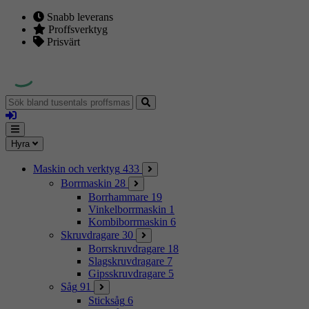
Snabb leverans
Proffsverktyg
Prisvärt
Sök
bland
Logga
tusentals
in
proffsmaskiner
Mina
Meny
Hyra
sidor
Maskin och verktyg
433
Borrmaskin
28
Borrhammare
19
Vinkelborrmaskin
1
Kombiborrmaskin
6
Skruvdragare
30
Borrskruvdragare
18
Slagskruvdragare
7
Gipsskruvdragare
5
Såg
91
Sticksåg
6