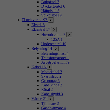
Bultpistol
7
Dyckertpistol
6
Häftpistol
3
Spikpistol
19
El och värme
92
Elverk
8
Elcentral
17
Huvudcentral
7
125A
1
Undercentral
10
Belysning
14
Belysningsmast
4
Transformatorer
1
Arbetsbelysning
9
Kabel
16
Motorkabel
3
Skarvsladd
2
Grenuttag
3
Kabelvinda
2
Rörål
2
Kabelskydd
3
Värme
21
Tjältinare
2
Gasolvärmare
4