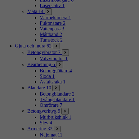
Laserstativ
1
Mäta
14
Värmekamera
1
Fuktmätare
2
Vattenpass
3
Måttband
2
Tumstock
2
Gjuta och mura
62
Betongvibrator
7
Valvvibrator
1
Bearbetning
6
Betongglättare
4
Sloda
1
Asfaltsraka
1
Blandare
10
Betongblandare
2
Tvångsblandare
1
Omrörare
7
Betongverktyg
5
Murbrukshink
1
Slev
4
Armering
32
Najomat
11