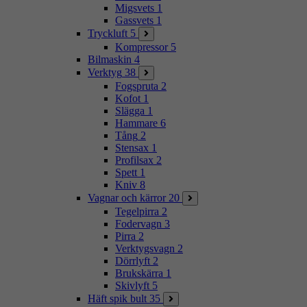
Migsvets
1
Gassvets
1
Tryckluft
5
Kompressor
5
Bilmaskin
4
Verktyg
38
Fogspruta
2
Kofot
1
Slägga
1
Hammare
6
Tång
2
Stensax
1
Profilsax
2
Spett
1
Kniv
8
Vagnar och kärror
20
Tegelpirra
2
Fodervagn
3
Pirra
2
Verktygsvagn
2
Dörrlyft
2
Brukskärra
1
Skivlyft
5
Häft spik bult
35