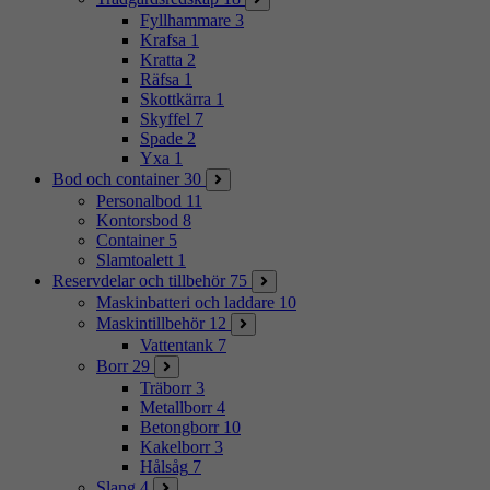
Fyllhammare
3
Krafsa
1
Kratta
2
Räfsa
1
Skottkärra
1
Skyffel
7
Spade
2
Yxa
1
Bod och container
30
Personalbod
11
Kontorsbod
8
Container
5
Slamtoalett
1
Reservdelar och tillbehör
75
Maskinbatteri och laddare
10
Maskintillbehör
12
Vattentank
7
Borr
29
Träborr
3
Metallborr
4
Betongborr
10
Kakelborr
3
Hålsåg
7
Slang
4