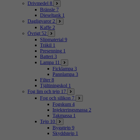
Drivmedel
8
Bränsle
7
Dieseltank
1
Dagligvaror
2
Kaffe
2
Övrigt
52
Slipmaterial
9
Träkil
1
Presenning
1
Batteri
3
Lampa
11
Ficklampa
3
Pannlampa
3
Filter
8
Tjältiningskol
1
Fog lim och tejp
17
Fog och silikon
7
Fogskum
4
Injekteringsmassa
2
Takmassa
1
Tejp
10
Byggtejp
9
Skyddstejp
1