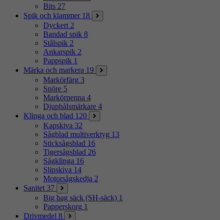
Bits
27
Spik och klammer
18
Dyckert
2
Bandad spik
8
Stålspik
2
Ankarspik
2
Pappspik
1
Märka och markera
19
Markörfärg
3
Snöre
5
Markörpenna
4
Djuphålsmärkare
4
Klinga och blad
120
Kapskiva
32
Sågblad multiverktyg
13
Sticksågsblad
16
Tigersågsblad
26
Sågklinga
16
Slipskiva
14
Motorsågskedja
2
Sanitet
37
Big bag säck (SH-säck)
1
Papperskorg
1
Drivmedel
8