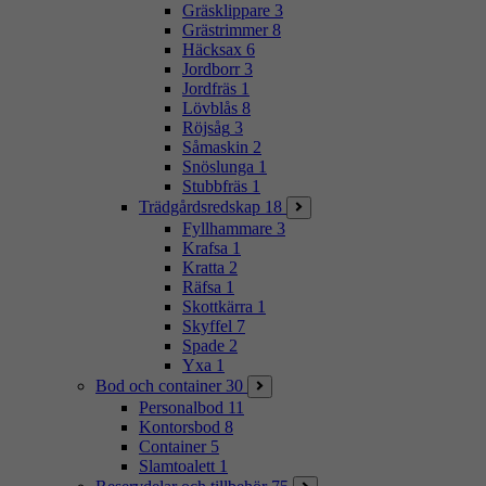
Gräsklippare
3
Grästrimmer
8
Häcksax
6
Jordborr
3
Jordfräs
1
Lövblås
8
Röjsåg
3
Såmaskin
2
Snöslunga
1
Stubbfräs
1
Trädgårdsredskap
18
Fyllhammare
3
Krafsa
1
Kratta
2
Räfsa
1
Skottkärra
1
Skyffel
7
Spade
2
Yxa
1
Bod och container
30
Personalbod
11
Kontorsbod
8
Container
5
Slamtoalett
1