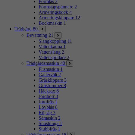
Formlås
2
Formstagspännare
2
Armeringsbock
4
Armeringsklippare
12
Bockmaskin
1
Trädgård
80
Bevattning
21
Slangkoppling
11
Vattenkanna
1
Vattenslang
2
Vattenspridare
2
Trädgårdsmaskin
40
Flismaskin
1
Gallervält
2
Gräsklippare
3
Grästrimmer
8
Häcksax
6
Jordborr
3
Jordfräs
1
Lövblås
8
Röjsåg
3
Såmaskin
2
Snöslunga
1
Stubbfräs
1
Trädgårdsredskap
18