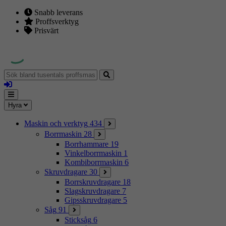
Snabb leverans
Proffsverktyg
Prisvärt
Sök
bland
Logga
tusentals
in
proffsmaskiner
Mina
Meny
Hyra
sidor
Maskin och verktyg
434
Borrmaskin
28
Borrhammare
19
Vinkelborrmaskin
1
Kombiborrmaskin
6
Skruvdragare
30
Borrskruvdragare
18
Slagskruvdragare
7
Gipsskruvdragare
5
Såg
91
Sticksåg
6