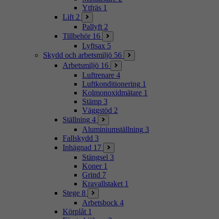
Ytfräs
1
Lift
2
Pallyft
2
Tillbehör
16
Lyftsax
5
Skydd och arbetsmiljö
56
Arbetsmiljö
16
Luftrenare
4
Luftkonditionering
1
Kolmonoxidmätare
1
Stämp
3
Väggstöd
2
Ställning
4
Aluminiumställning
3
Fallskydd
3
Inhägnad
17
Stängsel
3
Koner
1
Grind
7
Kravallstaket
1
Stege
8
Arbetsbock
4
Körplåt
1