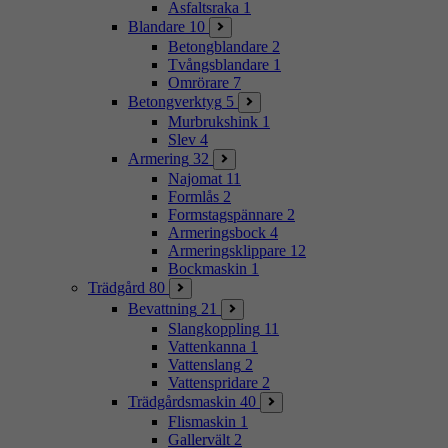
Asfaltsraka
1
Blandare
10
Betongblandare
2
Tvångsblandare
1
Omrörare
7
Betongverktyg
5
Murbrukshink
1
Slev
4
Armering
32
Najomat
11
Formlås
2
Formstagspännare
2
Armeringsbock
4
Armeringsklippare
12
Bockmaskin
1
Trädgård
80
Bevattning
21
Slangkoppling
11
Vattenkanna
1
Vattenslang
2
Vattenspridare
2
Trädgårdsmaskin
40
Flismaskin
1
Gallervält
2