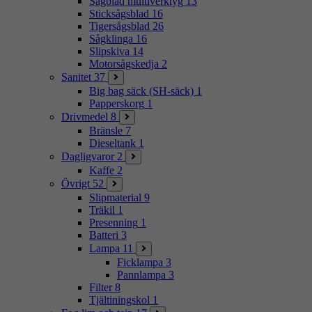
Sågblad multiverktyg
13
Sticksågsblad
16
Tigersågsblad
26
Sågklinga
16
Slipskiva
14
Motorsågskedja
2
Sanitet
37
Big bag säck (SH-säck)
1
Papperskorg
1
Drivmedel
8
Bränsle
7
Dieseltank
1
Dagligvaror
2
Kaffe
2
Övrigt
52
Slipmaterial
9
Träkil
1
Presenning
1
Batteri
3
Lampa
11
Ficklampa
3
Pannlampa
3
Filter
8
Tjältiningskol
1