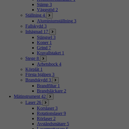
Stämp
3
Väggstöd
2
Ställning
4
Aluminiumställning
3
Fallskydd
3
Inhägnad
17
Stängsel
3
Koner
1
Grind
7
Kravallstaket
1
Stege
8
Arbetsbock
4
Körplåt
1
Första hjälpen
3
Brandskydd
3
Brandfiltar
1
Brandsläckare
2
Mätinstrument
42
Laser
26
Korslaser
3
Rotationslaser
9
Rörlaser
2
Avståndsmätare
5
Lasermottagare
6