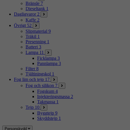
Bränsle
7
Dieseltank
1
Dagligvaror
2
Kaffe
2
Övrigt
52
Slipmaterial
9
Träkil
1
Presenning
1
Batteri
3
Lampa
11
Ficklampa
3
Pannlampa
3
Filter
8
Tjältiningskol
1
Fog lim och tejp
17
Fog och silikon
7
Fogskum
4
Injekteringsmassa
2
Takmassa
1
Tejp
10
Byggtejp
9
Skyddstejp
1
Personskydd