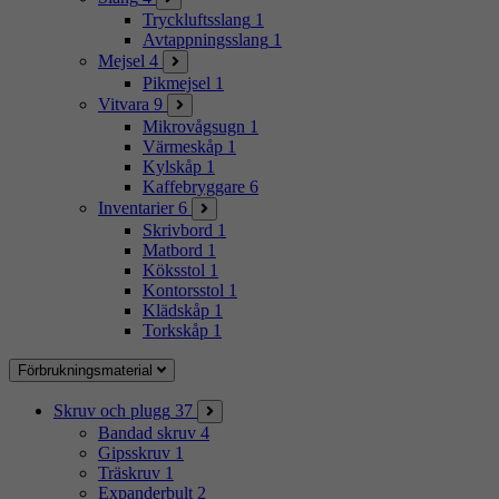
Tryckluftsslang
1
Avtappningsslang
1
Mejsel
4
Pikmejsel
1
Vitvara
9
Mikrovågsugn
1
Värmeskåp
1
Kylskåp
1
Kaffebryggare
6
Inventarier
6
Skrivbord
1
Matbord
1
Köksstol
1
Kontorsstol
1
Klädskåp
1
Torkskåp
1
Förbrukningsmaterial
Skruv och plugg
37
Bandad skruv
4
Gipsskruv
1
Träskruv
1
Expanderbult
2