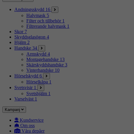
Andningsskydd
16
Halvmask
5
Filter och tillbehör
1
Filtrerande halvmask
1
Skor
7
Skyddsglasögon
4
Hjälm
2
Handske
34
Armskydd
4
Montagehandske
13
Skärskyddshandske
3
Vinterhandske
10
Hörselskydd
6
Hörselkåpa
1
Svetsvisir
1
Svetshjälm
1
Varselväst
1
Kampanj
Kundservice
Om oss
Våra depåer