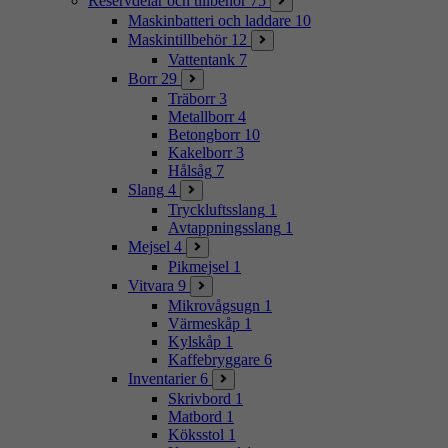
Reservdelar och tillbehör
75
Maskinbatteri och laddare
10
Maskintillbehör
12
Vattentank
7
Borr
29
Träborr
3
Metallborr
4
Betongborr
10
Kakelborr
3
Hålsåg
7
Slang
4
Tryckluftsslang
1
Avtappningsslang
1
Mejsel
4
Pikmejsel
1
Vitvara
9
Mikrovågsugn
1
Värmeskåp
1
Kylskåp
1
Kaffebryggare
6
Inventarier
6
Skrivbord
1
Matbord
1
Köksstol
1