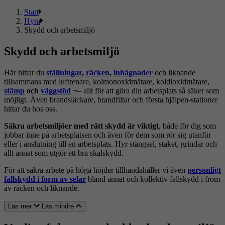
Start
Hyra
Skydd och arbetsmiljö
Skydd och arbetsmiljö
Här hittar du
ställningar
,
räcken
,
inhägnader
och liknande
tillsammans med luftrenare, kolmonoxidmätare, koldioxidmätare,
stämp
och
väggstöd
¬– allt för att göra din arbetsplats så säker som
möjligt. Även brandsläckare, brandfiltar och första hjälpen-stationer
hittar du hos oss.
Säkra arbetsmiljöer med rätt skydd är viktigt
, både för dig som
jobbar inne på arbetsplatsen och även för dem som rör sig utanför
eller i anslutning till en arbetsplats. Hyr stängsel, staket, grindar och
allt annat som utgör ett bra skalskydd.
För att säkra arbete på höga höjder tillhandahåller vi även
personligt
fallskydd i form av selar
bland annat och kollektiv fallskydd i from
av räcken och liknande.
Läs mer
Läs mindre