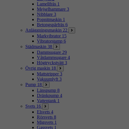
Lamellfräs
1
Mejselhammare
3
Nibblare
3
Popnitmaskin
1
Betongspårfräs
6
Anläggningsmaskin
22
Markvibrator
15
Vibratorstamp
6
Städmaskin
38
Dammsugare
29
Våtdammsugare
4
Högtryckstvätt
3
Övrig maskin
18
Mattstripper
3
Vakuumlyft
3
Pump
18
Länspump
8
Dränkpump
4
Vattentank
1
Svets
16
Elsvets
4
Rörsvets
8
Migsvets
1
Gassvets
1