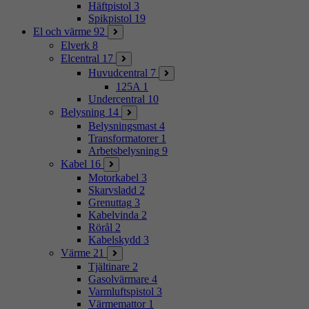
Häftpistol
3
Spikpistol
19
El och värme
92
Elverk
8
Elcentral
17
Huvudcentral
7
125A
1
Undercentral
10
Belysning
14
Belysningsmast
4
Transformatorer
1
Arbetsbelysning
9
Kabel
16
Motorkabel
3
Skarvsladd
2
Grenuttag
3
Kabelvinda
2
Rörål
2
Kabelskydd
3
Värme
21
Tjältinare
2
Gasolvärmare
4
Varmluftspistol
3
Värmemattor
1