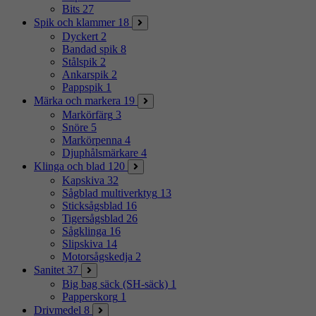
Bits
27
Spik och klammer
18
Dyckert
2
Bandad spik
8
Stålspik
2
Ankarspik
2
Pappspik
1
Märka och markera
19
Markörfärg
3
Snöre
5
Markörpenna
4
Djuphålsmärkare
4
Klinga och blad
120
Kapskiva
32
Sågblad multiverktyg
13
Sticksågsblad
16
Tigersågsblad
26
Sågklinga
16
Slipskiva
14
Motorsågskedja
2
Sanitet
37
Big bag säck (SH-säck)
1
Papperskorg
1
Drivmedel
8