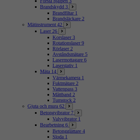
Första hjälpen
3
Brandskydd
3
Brandfiltar
1
Brandsläckare
2
Mätinstrument
42
Laser
26
Korslaser
3
Rotationslaser
9
Rörlaser
2
Avståndsmätare
5
Lasermottagare
6
Laserstativ
1
Mäta
14
Värmekamera
1
Fuktmätare
2
Vattenpass
3
Måttband
2
Tumstock
2
Gjuta och mura
62
Betongvibrator
7
Valvvibrator
1
Bearbetning
6
Betongglättare
4
Sloda
1