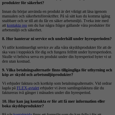
produkter för säkerhet?
Innan du börjar använda en produkt är det viktigt att läsa igenom
manualen och säkerhetsföreskrifter. På så sätt kan du komma igång
snabbare och se till att du får en säker arbetsmiljö. Tveka inte med
att
kontakta oss
om du har några frågor gällande våra produkter för
arbetsmiljö och säkerhet.
8. Hur hanterar ni service och underhåll under hyresperioden?
Vi utför kontinuerligt service av alla våra skyddsprodukter för att de
ska vara i toppskick för dig och fungera felfritt under hyresperioden.
Skulle vi behöva serva en produkt under din hyresperiod byter vi ut
den utan kostnad.
9. Vilka betalningsalternativ finns tillgängliga för uthyrning och
köp av skydd och arbetsmiljöprodukter?
Vi erbjuder faktura och kortköp som betalningsalternativ. Vid ordrar
lagda på
FLEX-avtalet
erbjuder vi även samlingsfaktura där du
faktureras två gånger i månaden under din hyresperiod.
10. Hur kan jag kontakta er för att få mer information eller
boka skyddsprodukter?
På vår
kontaktsida
finns ett formulär som du kan fylla i för att