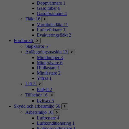
Doppvärmare
1
Gasoltuber
6
Gasolbrännare
4
Fläkt
16
Varmluftsfläkt
11
Luftavfuktare
3
Evakueringsfläkt
2
Fordon
36
Släpkärror
5
Anläggningsmaskin
13
Minidumper
3
Minigrävare
6
Hjullastare
1
Minilastare
2
Ytfräs
1
Lift
2
Pallyft
2
Tillbehör
16
Lyftsax
5
Skydd och arbetsmiljö
56
Arbetsmiljö
16
Luftrenare
4
Luftkonditionering
1
Kolmonoxidmätare
1