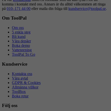
komma i kontakt med oss. Annars är du alltid välkommen att ringa
på
010–171 44 00
eller maila din fråga till
kundservice@toolpal.se
.
Om ToolPal
Om oss
5 enkla steg
Bli kund
Våra depåer
Boka demo
Vattenrening
ToolPal To Go
Kundservice
Kontakta oss
Våra avtal
GDPR & Cookies
Allmänna villkor
ToolBox
Boka retur
Följ oss