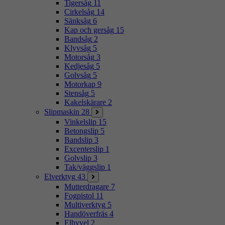
Tigersåg
11
Cirkelsåg
14
Sänksåg
6
Kap och gersåg
15
Bandsåg
2
Klyvsåg
5
Motorsåg
3
Kedjesåg
5
Golvsåg
5
Motorkap
9
Stensåg
5
Kakelskärare
2
Slipmaskin
28
Vinkelslip
15
Betongslip
5
Bandslip
3
Excenterslip
1
Golvslip
3
Tak/väggslip
1
Elverktyg
43
Mutterdragare
7
Fogpistol
11
Multiverktyg
5
Handöverfräs
4
Elhyvel
2