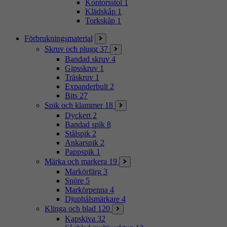
Kontorsstol
1
Klädskåp
1
Torkskåp
1
Förbrukningsmaterial
Skruv och plugg
37
Bandad skruv
4
Gipsskruv
1
Träskruv
1
Expanderbult
2
Bits
27
Spik och klammer
18
Dyckert
2
Bandad spik
8
Stålspik
2
Ankarspik
2
Pappspik
1
Märka och markera
19
Markörfärg
3
Snöre
5
Markörpenna
4
Djuphålsmärkare
4
Klinga och blad
120
Kapskiva
32