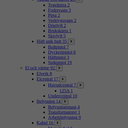
Tegelpirra
2
Fodervagn
3
Pirra
2
Verktygsvagn
2
Dörrlyft
2
Brukskärra
1
Skivlyft
5
Häft spik bult
35
Bultpistol
7
Dyckertpistol
6
Häftpistol
3
Spikpistol
19
El och värme
92
Elverk
8
Elcentral
17
Huvudcentral
7
125A
1
Undercentral
10
Belysning
14
Belysningsmast
4
Transformatorer
1
Arbetsbelysning
9
Kabel
16