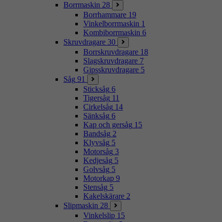
Borrmaskin
28
Borrhammare
19
Vinkelborrmaskin
1
Kombiborrmaskin
6
Skruvdragare
30
Borrskruvdragare
18
Slagskruvdragare
7
Gipsskruvdragare
5
Såg
91
Sticksåg
6
Tigersåg
11
Cirkelsåg
14
Sänksåg
6
Kap och gersåg
15
Bandsåg
2
Klyvsåg
5
Motorsåg
3
Kedjesåg
5
Golvsåg
5
Motorkap
9
Stensåg
5
Kakelskärare
2
Slipmaskin
28
Vinkelslip
15