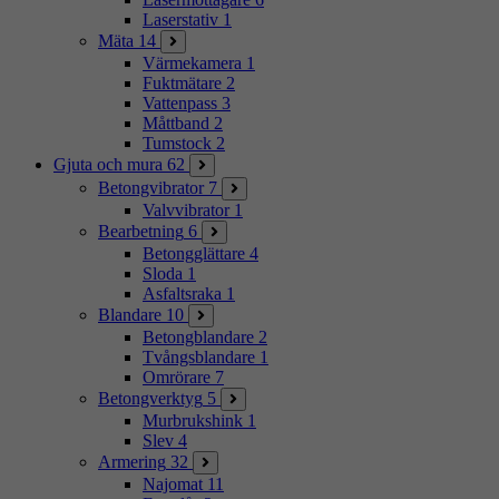
Laserstativ
1
Mäta
14
Värmekamera
1
Fuktmätare
2
Vattenpass
3
Måttband
2
Tumstock
2
Gjuta och mura
62
Betongvibrator
7
Valvvibrator
1
Bearbetning
6
Betongglättare
4
Sloda
1
Asfaltsraka
1
Blandare
10
Betongblandare
2
Tvångsblandare
1
Omrörare
7
Betongverktyg
5
Murbrukshink
1
Slev
4
Armering
32
Najomat
11