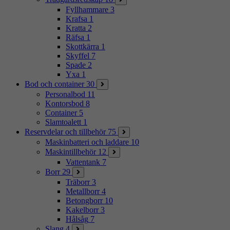
Fyllhammare
3
Krafsa
1
Kratta
2
Räfsa
1
Skottkärra
1
Skyffel
7
Spade
2
Yxa
1
Bod och container
30
Personalbod
11
Kontorsbod
8
Container
5
Slamtoalett
1
Reservdelar och tillbehör
75
Maskinbatteri och laddare
10
Maskintillbehör
12
Vattentank
7
Borr
29
Träborr
3
Metallborr
4
Betongborr
10
Kakelborr
3
Hålsåg
7
Slang
4