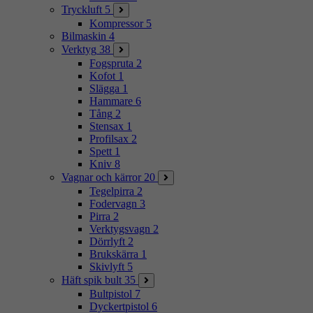
Tryckluft
5
Kompressor
5
Bilmaskin
4
Verktyg
38
Fogspruta
2
Kofot
1
Slägga
1
Hammare
6
Tång
2
Stensax
1
Profilsax
2
Spett
1
Kniv
8
Vagnar och kärror
20
Tegelpirra
2
Fodervagn
3
Pirra
2
Verktygsvagn
2
Dörrlyft
2
Brukskärra
1
Skivlyft
5
Häft spik bult
35
Bultpistol
7
Dyckertpistol
6