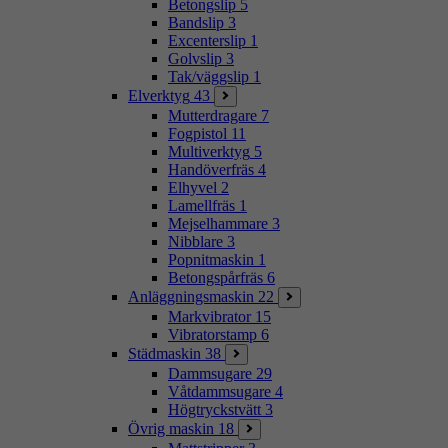
Betongslip
5
Bandslip
3
Excenterslip
1
Golvslip
3
Tak/väggslip
1
Elverktyg
43
Mutterdragare
7
Fogpistol
11
Multiverktyg
5
Handöverfräs
4
Elhyvel
2
Lamellfräs
1
Mejselhammare
3
Nibblare
3
Popnitmaskin
1
Betongspårfräs
6
Anläggningsmaskin
22
Markvibrator
15
Vibratorstamp
6
Städmaskin
38
Dammsugare
29
Våtdammsugare
4
Högtryckstvätt
3
Övrig maskin
18