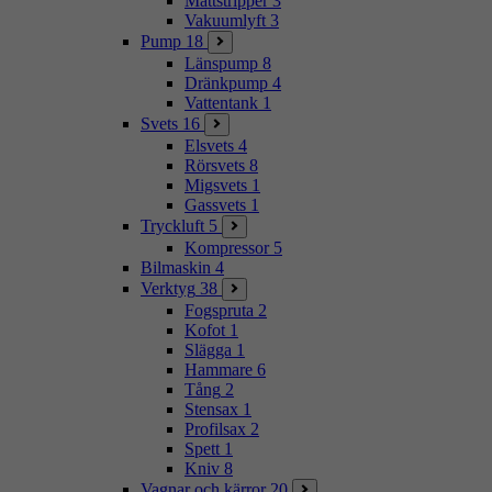
Mattstripper
3
Vakuumlyft
3
Pump
18
Länspump
8
Dränkpump
4
Vattentank
1
Svets
16
Elsvets
4
Rörsvets
8
Migsvets
1
Gassvets
1
Tryckluft
5
Kompressor
5
Bilmaskin
4
Verktyg
38
Fogspruta
2
Kofot
1
Slägga
1
Hammare
6
Tång
2
Stensax
1
Profilsax
2
Spett
1
Kniv
8
Vagnar och kärror
20