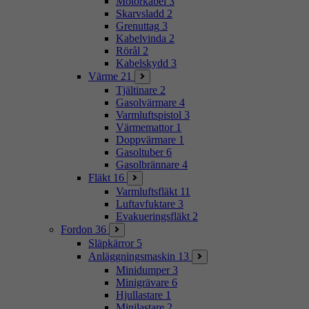
Motorkabel
3
Skarvsladd
2
Grenuttag
3
Kabelvinda
2
Rörål
2
Kabelskydd
3
Värme
21
Tjältinare
2
Gasolvärmare
4
Varmluftspistol
3
Värmemattor
1
Doppvärmare
1
Gasoltuber
6
Gasolbrännare
4
Fläkt
16
Varmluftsfläkt
11
Luftavfuktare
3
Evakueringsfläkt
2
Fordon
36
Släpkärror
5
Anläggningsmaskin
13
Minidumper
3
Minigrävare
6
Hjullastare
1
Minilastare
2