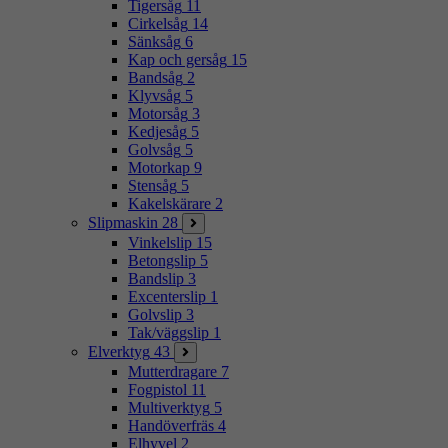
Tigersåg
11
Cirkelsåg
14
Sänksåg
6
Kap och gersåg
15
Bandsåg
2
Klyvsåg
5
Motorsåg
3
Kedjesåg
5
Golvsåg
5
Motorkap
9
Stensåg
5
Kakelskärare
2
Slipmaskin
28
Vinkelslip
15
Betongslip
5
Bandslip
3
Excenterslip
1
Golvslip
3
Tak/väggslip
1
Elverktyg
43
Mutterdragare
7
Fogpistol
11
Multiverktyg
5
Handöverfräs
4
Elhyvel
2