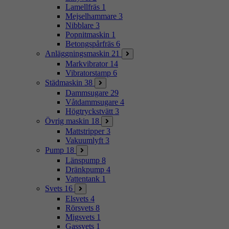
Lamellfräs
1
Mejselhammare
3
Nibblare
3
Popnitmaskin
1
Betongspårfräs
6
Anläggningsmaskin
21
Markvibrator
14
Vibratorstamp
6
Städmaskin
38
Dammsugare
29
Våtdammsugare
4
Högtryckstvätt
3
Övrig maskin
18
Mattstripper
3
Vakuumlyft
3
Pump
18
Länspump
8
Dränkpump
4
Vattentank
1
Svets
16
Elsvets
4
Rörsvets
8
Migsvets
1
Gassvets
1