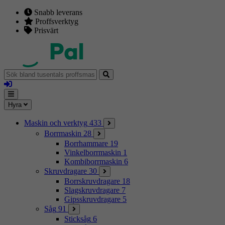
Snabb leverans
Proffsverktyg
Prisvärt
Sök
bland
Logga
tusentals
in
proffsmaskiner
Mina
Meny
Hyra
sidor
Maskin och verktyg
433
Borrmaskin
28
Borrhammare
19
Vinkelborrmaskin
1
Kombiborrmaskin
6
Skruvdragare
30
Borrskruvdragare
18
Slagskruvdragare
7
Gipsskruvdragare
5
Såg
91
Sticksåg
6