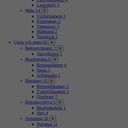
Laserstativ
1
Mäta
14
Värmekamera
1
Fuktmätare
2
Vattenpass
3
Måttband
2
Tumstock
2
Gjuta och mura
62
Betongvibrator
7
Valvvibrator
1
Bearbetning
6
Betongglättare
4
Sloda
1
Asfaltsraka
1
Blandare
10
Betongblandare
2
Tvångsblandare
1
Omrörare
7
Betongverktyg
5
Murbrukshink
1
Slev
4
Armering
32
Najomat
11