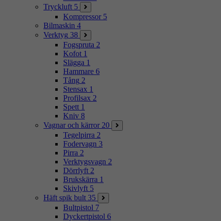
Tryckluft
5
Kompressor
5
Bilmaskin
4
Verktyg
38
Fogspruta
2
Kofot
1
Slägga
1
Hammare
6
Tång
2
Stensax
1
Profilsax
2
Spett
1
Kniv
8
Vagnar och kärror
20
Tegelpirra
2
Fodervagn
3
Pirra
2
Verktygsvagn
2
Dörrlyft
2
Brukskärra
1
Skivlyft
5
Häft spik bult
35
Bultpistol
7
Dyckertpistol
6