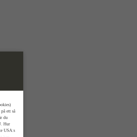
ookies)
 på ett så
är du
U. Hur
nte USA:s
et kan