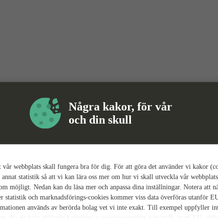
Några kakor, för vår
och din skull
tt vår webbplats skall fungera bra för dig. För att göra det använder vi kakor (c
 annat statistik så att vi kan lära oss mer om hur vi skall utveckla vår webbplats
som möjligt. Nedan kan du läsa mer och anpassa dina inställningar. Notera att n
r statistik och marknadsförings-cookies kommer viss data överföras utanför E
rmationen används av berörda bolag vet vi inte exakt. Till exempel uppfyller i
ing alla de krav gällande hantering av personuppgifter som ställs inom EU, vilk