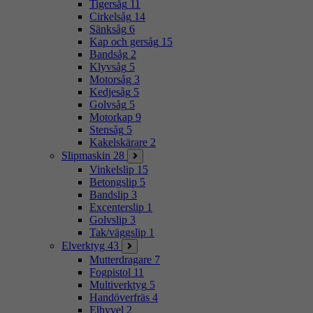
Tigersåg
11
Cirkelsåg
14
Sänksåg
6
Kap och gersåg
15
Bandsåg
2
Klyvsåg
5
Motorsåg
3
Kedjesåg
5
Golvsåg
5
Motorkap
9
Stensåg
5
Kakelskärare
2
Slipmaskin
28
Vinkelslip
15
Betongslip
5
Bandslip
3
Excenterslip
1
Golvslip
3
Tak/väggslip
1
Elverktyg
43
Mutterdragare
7
Fogpistol
11
Multiverktyg
5
Handöverfräs
4
Elhyvel
2