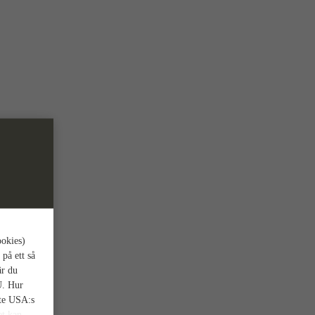
ookies)
 på ett så
är du
U. Hur
nte USA:s
et kan