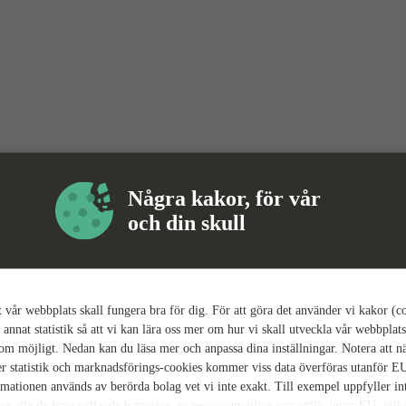
Några kakor, för vår
och din skull
tt vår webbplats skall fungera bra för dig. För att göra det använder vi kakor (c
 annat statistik så att vi kan lära oss mer om hur vi skall utveckla vår webbplats
som möjligt. Nedan kan du läsa mer och anpassa dina inställningar. Notera att n
r statistik och marknadsförings-cookies kommer viss data överföras utanför E
rmationen används av berörda bolag vet vi inte exakt. Till exempel uppfyller i
ing alla de krav gällande hantering av personuppgifter som ställs inom EU, vilk