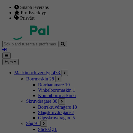
Snabb leverans
Proffsverktyg
Prisvärt
Sök
bland
Logga
tusentals
in
proffsmaskiner
Mina
Meny
Hyra
sidor
Maskin och verktyg
433
Borrmaskin
28
Borrhammare
19
Vinkelborrmaskin
1
Kombiborrmaskin
6
Skruvdragare
30
Borrskruvdragare
18
Slagskruvdragare
7
Gipsskruvdragare
5
Såg
91
Sticksåg
6