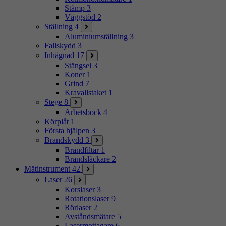
Stämp
3
Väggstöd
2
Ställning
4
Aluminiumställning
3
Fallskydd
3
Inhägnad
17
Stängsel
3
Koner
1
Grind
7
Kravallstaket
1
Stege
8
Arbetsbock
4
Körplåt
1
Första hjälpen
3
Brandskydd
3
Brandfiltar
1
Brandsläckare
2
Mätinstrument
42
Laser
26
Korslaser
3
Rotationslaser
9
Rörlaser
2
Avståndsmätare
5
Lasermottagare
6