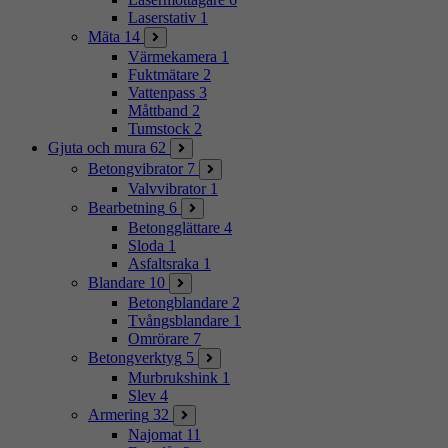
Laserstativ
1
Mäta
14
Värmekamera
1
Fuktmätare
2
Vattenpass
3
Måttband
2
Tumstock
2
Gjuta och mura
62
Betongvibrator
7
Valvvibrator
1
Bearbetning
6
Betongglättare
4
Sloda
1
Asfaltsraka
1
Blandare
10
Betongblandare
2
Tvångsblandare
1
Omrörare
7
Betongverktyg
5
Murbrukshink
1
Slev
4
Armering
32
Najomat
11