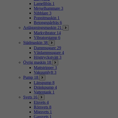
Lamellfräs
1
Mejselhammare
3
Nibblare
3
Popnitmaskin
1
Betongspårfräs
6
Anläggningsmaskin
21
Markvibrator
14
Vibratorstamp
6
Städmaskin
38
Dammsugare
29
Våtdammsugare
4
Högtryckstvätt
3
Övrig maskin
18
Mattstripper
3
Vakuumlyft
3
Pump
18
Länspump
8
Dränkpump
4
Vattentank
1
Svets
16
Elsvets
4
Rörsvets
8
Migsvets
1
Gassvets
1