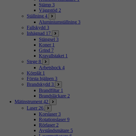
Stämp
3
Väggstöd
2
Ställning
4
Aluminiumställning
3
Fallskydd
3
Inhägnad
17
Stängsel
3
Koner
1
Grind
7
Kravallstaket
1
Stege
8
Arbetsbock
4
Körplåt
1
Första hjälpen
3
Brandskydd
3
Brandfiltar
1
Brandsläckare
2
Mätinstrument
42
Laser
26
Korslaser
3
Rotationslaser
9
Rörlaser
2
Avståndsmätare
5
Lasermottagare
6