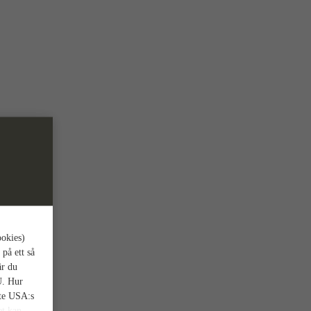
ookies)
 på ett så
är du
U. Hur
nte USA:s
et kan