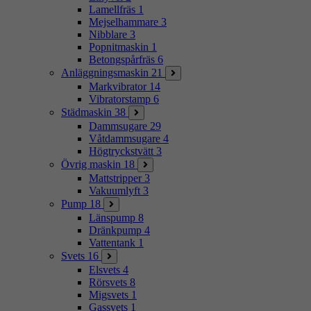
Lamellfräs
1
Mejselhammare
3
Nibblare
3
Popnitmaskin
1
Betongspårfräs
6
Anläggningsmaskin
21
Markvibrator
14
Vibratorstamp
6
Städmaskin
38
Dammsugare
29
Våtdammsugare
4
Högtryckstvätt
3
Övrig maskin
18
Mattstripper
3
Vakuumlyft
3
Pump
18
Länspump
8
Dränkpump
4
Vattentank
1
Svets
16
Elsvets
4
Rörsvets
8
Migsvets
1
Gassvets
1