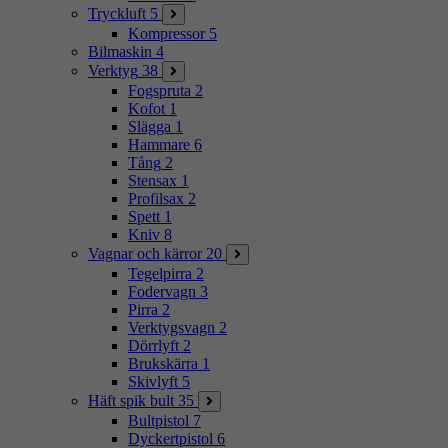
Tryckluft
5
Kompressor
5
Bilmaskin
4
Verktyg
38
Fogspruta
2
Kofot
1
Slägga
1
Hammare
6
Tång
2
Stensax
1
Profilsax
2
Spett
1
Kniv
8
Vagnar och kärror
20
Tegelpirra
2
Fodervagn
3
Pirra
2
Verktygsvagn
2
Dörrlyft
2
Brukskärra
1
Skivlyft
5
Häft spik bult
35
Bultpistol
7
Dyckertpistol
6