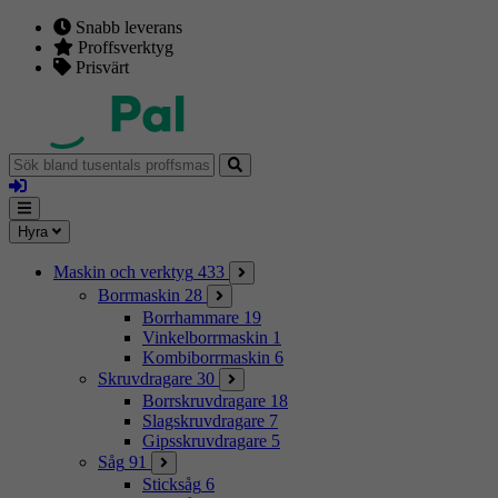
Snabb leverans
Proffsverktyg
Prisvärt
Sök
bland
Logga
tusentals
in
proffsmaskiner
Mina
Meny
Hyra
sidor
Maskin och verktyg
433
Borrmaskin
28
Borrhammare
19
Vinkelborrmaskin
1
Kombiborrmaskin
6
Skruvdragare
30
Borrskruvdragare
18
Slagskruvdragare
7
Gipsskruvdragare
5
Såg
91
Sticksåg
6