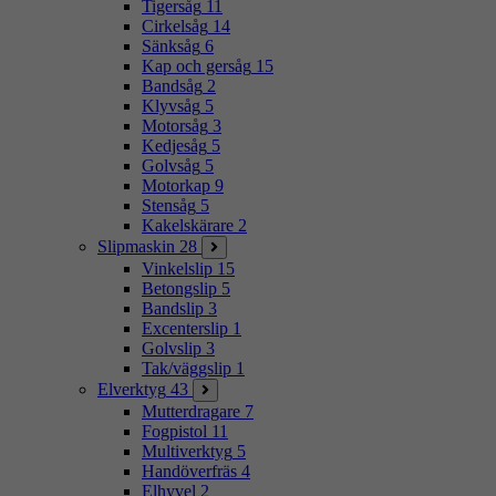
Tigersåg
11
Cirkelsåg
14
Sänksåg
6
Kap och gersåg
15
Bandsåg
2
Klyvsåg
5
Motorsåg
3
Kedjesåg
5
Golvsåg
5
Motorkap
9
Stensåg
5
Kakelskärare
2
Slipmaskin
28
Vinkelslip
15
Betongslip
5
Bandslip
3
Excenterslip
1
Golvslip
3
Tak/väggslip
1
Elverktyg
43
Mutterdragare
7
Fogpistol
11
Multiverktyg
5
Handöverfräs
4
Elhyvel
2