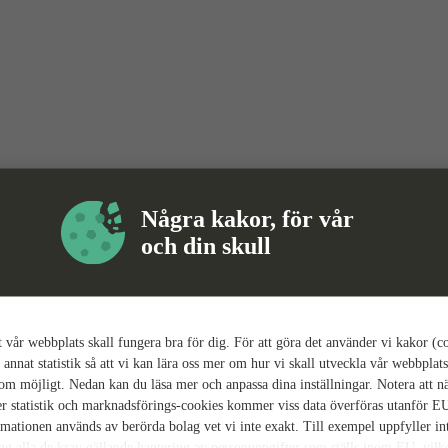
Några kakor, för vår
och din skull
tt vår webbplats skall fungera bra för dig. För att göra det använder vi kakor (c
 annat statistik så att vi kan lära oss mer om hur vi skall utveckla vår webbplats
som möjligt. Nedan kan du läsa mer och anpassa dina inställningar. Notera att n
r statistik och marknadsförings-cookies kommer viss data överföras utanför E
rmationen används av berörda bolag vet vi inte exakt. Till exempel uppfyller i
ing alla de krav gällande hantering av personuppgifter som ställs inom EU, vilk