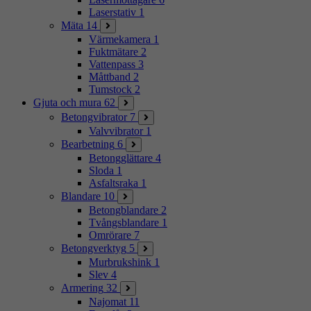
Laserstativ
1
Mäta
14
Värmekamera
1
Fuktmätare
2
Vattenpass
3
Måttband
2
Tumstock
2
Gjuta och mura
62
Betongvibrator
7
Valvvibrator
1
Bearbetning
6
Betongglättare
4
Sloda
1
Asfaltsraka
1
Blandare
10
Betongblandare
2
Tvångsblandare
1
Omrörare
7
Betongverktyg
5
Murbrukshink
1
Slev
4
Armering
32
Najomat
11