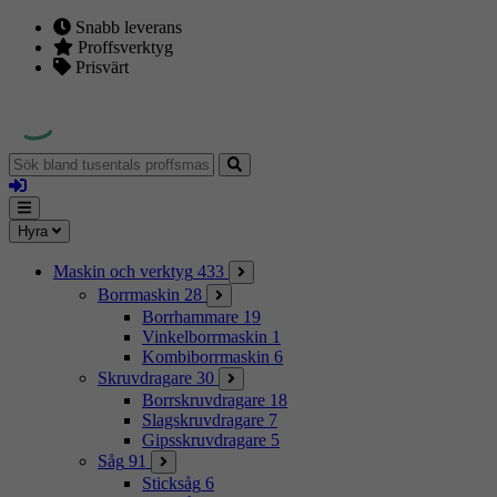
Snabb leverans
Proffsverktyg
Prisvärt
Sök
bland
Logga
tusentals
in
proffsmaskiner
Mina
Meny
Hyra
sidor
Maskin och verktyg
433
Borrmaskin
28
Borrhammare
19
Vinkelborrmaskin
1
Kombiborrmaskin
6
Skruvdragare
30
Borrskruvdragare
18
Slagskruvdragare
7
Gipsskruvdragare
5
Såg
91
Sticksåg
6