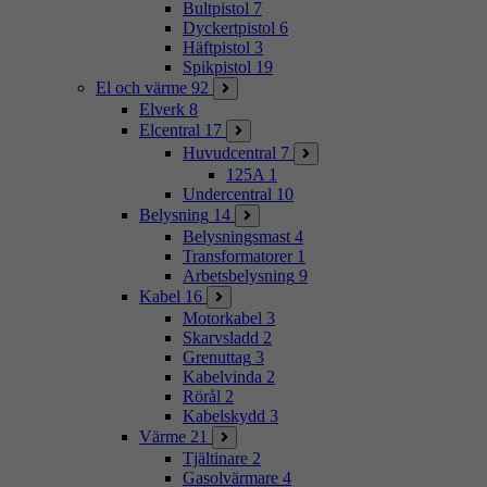
Bultpistol
7
Dyckertpistol
6
Häftpistol
3
Spikpistol
19
El och värme
92
Elverk
8
Elcentral
17
Huvudcentral
7
125A
1
Undercentral
10
Belysning
14
Belysningsmast
4
Transformatorer
1
Arbetsbelysning
9
Kabel
16
Motorkabel
3
Skarvsladd
2
Grenuttag
3
Kabelvinda
2
Rörål
2
Kabelskydd
3
Värme
21
Tjältinare
2
Gasolvärmare
4