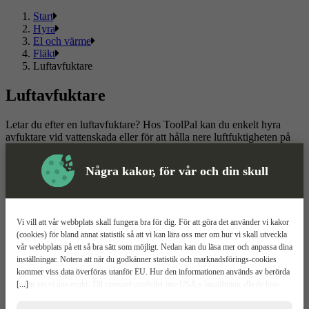
Start
Hyra
El och värme
Fläkt
Luftavfuktare
Luftavfuktare
Letar du efter en luftavfuktare? Hos ToolPal kan du enkelt hyra
avfuktare vid vattenskada eller för att hålla nere luftfuktigheten på
arbetsplatsen. Med vår digitala uthyrningstjänst får du
konkurrenskraftiga priser och snabb leverans direkt till arbetsplatsen.
Några kakor, för vår och din skull
Vi erbjuder flexibla uthyrningslösningar – hyr för en fast period eller
välj ett avtal med öppen hyrestid för projekt som kan variera i tid.
Registrera dig och beställ din avfuktare idag!
Vi vill att vår webbplats skall fungera bra för dig. För att göra det använder vi kakor
Läs mer
Läs mindre
(cookies) för bland annat statistik så att vi kan lära oss mer om hur vi skall utveckla
vår webbplats på ett så bra sätt som möjligt. Nedan kan du läsa mer och anpassa dina
Om ToolPal
inställningar. Notera att när du godkänner statistik och marknadsförings-cookies
kommer viss data överföras utanför EU. Hur den informationen används av berörda
Om oss
[...]
bolag vet vi inte exakt. Till exempel uppfyller inte USA:s lagstiftning alla de krav
5 enkla steg
gällande hantering av personuppgifter som ställs inom EU, vilket kan innebära vissa
Bli kund
risker för dina personuppgifter. De berörda bolagen måste lämna över uppgifter till