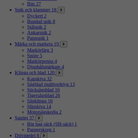
Bits
27
Spik och klammer
18
Dyckert
2
Bandad spik
8
Stålspik
2
Ankarspik
2
Pappspik
1
Märka och markera
19
Markörfärg
3
Snöre
5
Markörpenna
4
Djuphålsmärkare
4
Klinga och blad
120
Kapskiva
32
Sågblad multiverktyg
13
Sticksågsblad
16
Tigersågsblad
26
Sågklinga
16
Slipskiva
14
Motorsågskedja
2
Sanitet
37
Big bag säck (SH-säck)
1
Papperskorg
1
Drivmedel
8