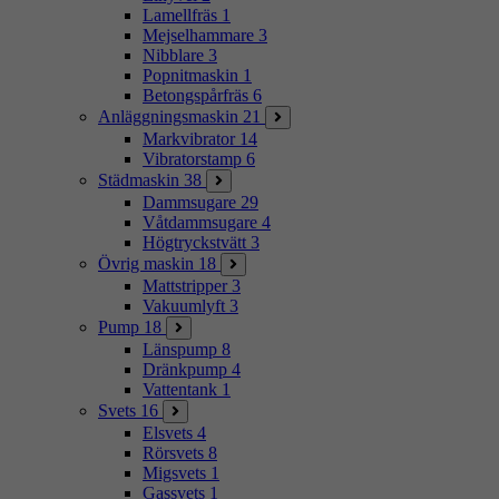
Lamellfräs
1
Mejselhammare
3
Nibblare
3
Popnitmaskin
1
Betongspårfräs
6
Anläggningsmaskin
21
Markvibrator
14
Vibratorstamp
6
Städmaskin
38
Dammsugare
29
Våtdammsugare
4
Högtryckstvätt
3
Övrig maskin
18
Mattstripper
3
Vakuumlyft
3
Pump
18
Länspump
8
Dränkpump
4
Vattentank
1
Svets
16
Elsvets
4
Rörsvets
8
Migsvets
1
Gassvets
1