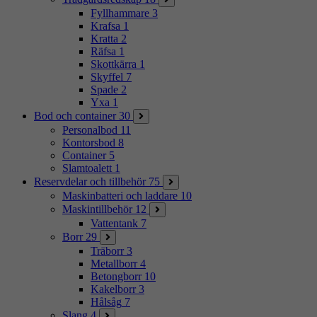
Fyllhammare
3
Krafsa
1
Kratta
2
Räfsa
1
Skottkärra
1
Skyffel
7
Spade
2
Yxa
1
Bod och container
30
Personalbod
11
Kontorsbod
8
Container
5
Slamtoalett
1
Reservdelar och tillbehör
75
Maskinbatteri och laddare
10
Maskintillbehör
12
Vattentank
7
Borr
29
Träborr
3
Metallborr
4
Betongborr
10
Kakelborr
3
Hålsåg
7
Slang
4