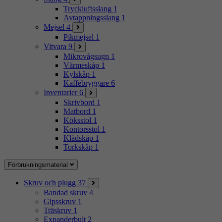
Tryckluftsslang
1
Avtappningsslang
1
Mejsel
4
Pikmejsel
1
Vitvara
9
Mikrovågsugn
1
Värmeskåp
1
Kylskåp
1
Kaffebryggare
6
Inventarier
6
Skrivbord
1
Matbord
1
Köksstol
1
Kontorsstol
1
Klädskåp
1
Torkskåp
1
Förbrukningsmaterial
Skruv och plugg
37
Bandad skruv
4
Gipsskruv
1
Träskruv
1
Expanderbult
2