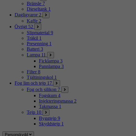
Bränsle
7
Dieseltank
1
Dagligvaror
2
Kaffe
2
Övrigt
52
Slipmaterial
9
Träkil
1
Presenning
1
Batteri
3
Lampa
11
Ficklampa
3
Pannlampa
3
Filter
8
Tjältiningskol
1
Fog lim och tejp
17
Fog och silikon
7
Fogskum
4
Injekteringsmassa
2
Takmassa
1
Tejp
10
Byggtejp
9
Skyddstejp
1
Personskydd