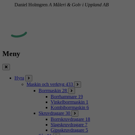
Daniel Holmgren
A Måleri & Golv i Uppland AB
Meny
Stäng
Hyra
Maskin och verktyg
433
Borrmaskin
28
Borrhammare
19
Vinkelborrmaskin
1
Kombiborrmaskin
6
Skruvdragare
30
Borrskruvdragare
18
Slagskruvdragare
7
Gipsskruvdragare
5