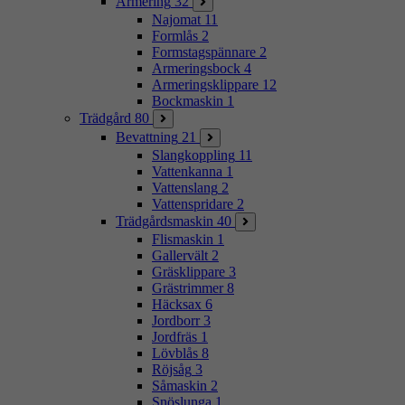
Armering
32
Najomat
11
Formlås
2
Formstagspännare
2
Armeringsbock
4
Armeringsklippare
12
Bockmaskin
1
Trädgård
80
Bevattning
21
Slangkoppling
11
Vattenkanna
1
Vattenslang
2
Vattenspridare
2
Trädgårdsmaskin
40
Flismaskin
1
Gallervält
2
Gräsklippare
3
Grästrimmer
8
Häcksax
6
Jordborr
3
Jordfräs
1
Lövblås
8
Röjsåg
3
Såmaskin
2
Snöslunga
1