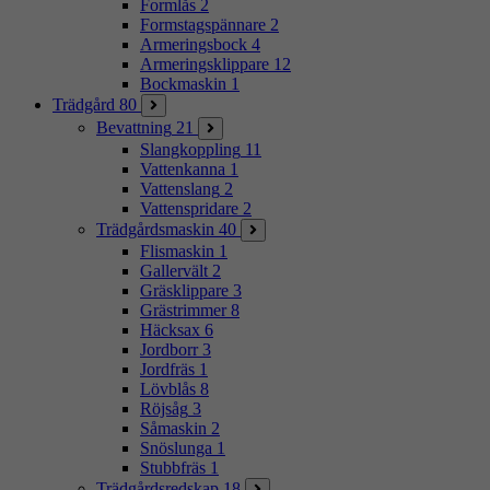
Formlås
2
Formstagspännare
2
Armeringsbock
4
Armeringsklippare
12
Bockmaskin
1
Trädgård
80
Bevattning
21
Slangkoppling
11
Vattenkanna
1
Vattenslang
2
Vattenspridare
2
Trädgårdsmaskin
40
Flismaskin
1
Gallervält
2
Gräsklippare
3
Grästrimmer
8
Häcksax
6
Jordborr
3
Jordfräs
1
Lövblås
8
Röjsåg
3
Såmaskin
2
Snöslunga
1
Stubbfräs
1
Trädgårdsredskap
18