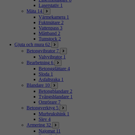
Laserstativ
1
Mäta
14
Värmekamera
1
Fuktmätare
2
Vattenpass
3
Måttband
2
Tumstock
2
Gjuta och mura
62
Betongvibrator
7
Valvvibrator
1
Bearbetning
6
Betongglättare
4
Sloda
1
Asfaltsraka
1
Blandare
10
Betongblandare
2
Tvångsblandare
1
Omrörare
7
Betongverktyg
5
Murbrukshink
1
Slev
4
Armering
32
Najomat
11