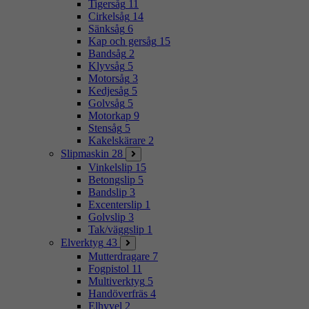
Tigersåg
11
Cirkelsåg
14
Sänksåg
6
Kap och gersåg
15
Bandsåg
2
Klyvsåg
5
Motorsåg
3
Kedjesåg
5
Golvsåg
5
Motorkap
9
Stensåg
5
Kakelskärare
2
Slipmaskin
28
Vinkelslip
15
Betongslip
5
Bandslip
3
Excenterslip
1
Golvslip
3
Tak/väggslip
1
Elverktyg
43
Mutterdragare
7
Fogpistol
11
Multiverktyg
5
Handöverfräs
4
Elhyvel
2