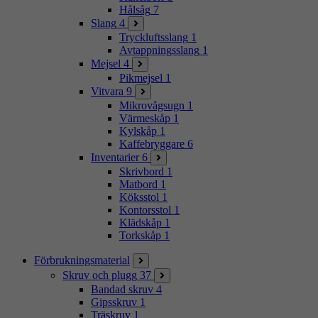
Hålsåg
7
Slang
4
Tryckluftsslang
1
Avtappningsslang
1
Mejsel
4
Pikmejsel
1
Vitvara
9
Mikrovågsugn
1
Värmeskåp
1
Kylskåp
1
Kaffebryggare
6
Inventarier
6
Skrivbord
1
Matbord
1
Köksstol
1
Kontorsstol
1
Klädskåp
1
Torkskåp
1
Förbrukningsmaterial
Skruv och plugg
37
Bandad skruv
4
Gipsskruv
1
Träskruv
1