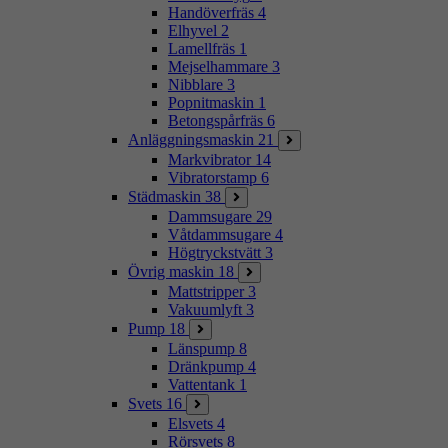
Handöverfräs
4
Elhyvel
2
Lamellfräs
1
Mejselhammare
3
Nibblare
3
Popnitmaskin
1
Betongspårfräs
6
Anläggningsmaskin
21
Markvibrator
14
Vibratorstamp
6
Städmaskin
38
Dammsugare
29
Våtdammsugare
4
Högtryckstvätt
3
Övrig maskin
18
Mattstripper
3
Vakuumlyft
3
Pump
18
Länspump
8
Dränkpump
4
Vattentank
1
Svets
16
Elsvets
4
Rörsvets
8