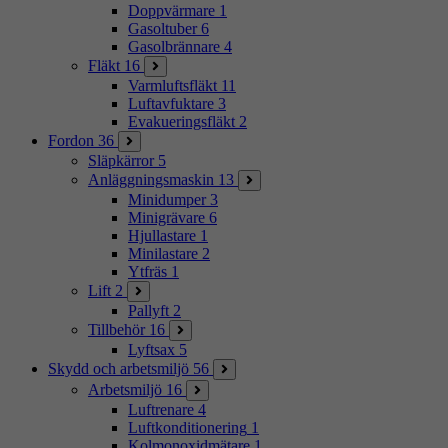
Doppvärmare
1
Gasoltuber
6
Gasolbrännare
4
Fläkt
16
Varmluftsfläkt
11
Luftavfuktare
3
Evakueringsfläkt
2
Fordon
36
Släpkärror
5
Anläggningsmaskin
13
Minidumper
3
Minigrävare
6
Hjullastare
1
Minilastare
2
Ytfräs
1
Lift
2
Pallyft
2
Tillbehör
16
Lyftsax
5
Skydd och arbetsmiljö
56
Arbetsmiljö
16
Luftrenare
4
Luftkonditionering
1
Kolmonoxidmätare
1