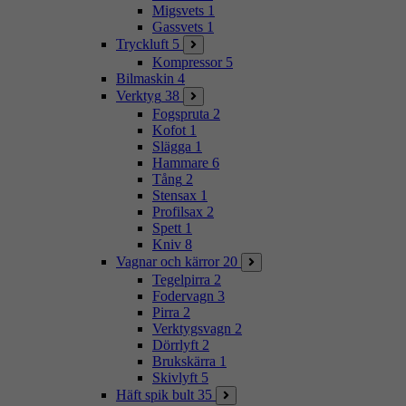
Migsvets
1
Gassvets
1
Tryckluft
5
Kompressor
5
Bilmaskin
4
Verktyg
38
Fogspruta
2
Kofot
1
Slägga
1
Hammare
6
Tång
2
Stensax
1
Profilsax
2
Spett
1
Kniv
8
Vagnar och kärror
20
Tegelpirra
2
Fodervagn
3
Pirra
2
Verktygsvagn
2
Dörrlyft
2
Brukskärra
1
Skivlyft
5
Häft spik bult
35