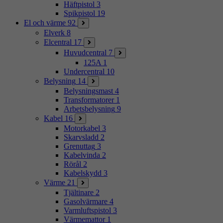
Häftpistol
3
Spikpistol
19
El och värme
92
Elverk
8
Elcentral
17
Huvudcentral
7
125A
1
Undercentral
10
Belysning
14
Belysningsmast
4
Transformatorer
1
Arbetsbelysning
9
Kabel
16
Motorkabel
3
Skarvsladd
2
Grenuttag
3
Kabelvinda
2
Rörål
2
Kabelskydd
3
Värme
21
Tjältinare
2
Gasolvärmare
4
Varmluftspistol
3
Värmemattor
1