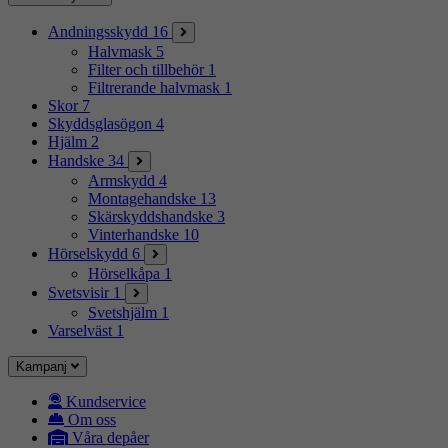
Andningsskydd
16
Halvmask
5
Filter och tillbehör
1
Filtrerande halvmask
1
Skor
7
Skyddsglasögon
4
Hjälm
2
Handske
34
Armskydd
4
Montagehandske
13
Skärskyddshandske
3
Vinterhandske
10
Hörselskydd
6
Hörselkåpa
1
Svetsvisir
1
Svetshjälm
1
Varselväst
1
Kampanj
Kundservice
Om oss
Våra depåer