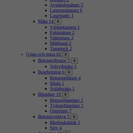
Avståndsmätare
5
Lasermottagare
6
Laserstativ
1
Mäta
14
Värmekamera
1
Fuktmätare
2
Vattenpass
3
Måttband
2
Tumstock
2
Gjuta och mura
62
Betongvibrator
7
Valvvibrator
1
Bearbetning
6
Betongglättare
4
Sloda
1
Asfaltsraka
1
Blandare
10
Betongblandare
2
Tvångsblandare
1
Omrörare
7
Betongverktyg
5
Murbrukshink
1
Slev
4