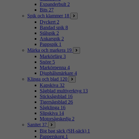
Expanderbult
2
Bits
27
Spik och klammer
18
Dyckert
2
Bandad spik
8
Stålspik
2
Ankarspik
2
Pappspik
1
Märka och markera
19
Markörfärg
3
Snöre
5
Markörpenna
4
Djuphålsmärkare
4
Klinga och blad
120
Kapskiva
32
Sågblad multiverktyg
13
Sticksågsblad
16
Tigersågsblad
26
Sågklinga
16
Slipskiva
14
Motorsågskedja
2
Sanitet
37
Big bag säck (SH-säck)
1
Papperskorg
1