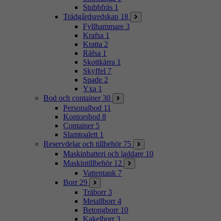
Stubbfräs
1
Trädgårdsredskap
18
Fyllhammare
3
Krafsa
1
Kratta
2
Räfsa
1
Skottkärra
1
Skyffel
7
Spade
2
Yxa
1
Bod och container
30
Personalbod
11
Kontorsbod
8
Container
5
Slamtoalett
1
Reservdelar och tillbehör
75
Maskinbatteri och laddare
10
Maskintillbehör
12
Vattentank
7
Borr
29
Träborr
3
Metallborr
4
Betongborr
10
Kakelborr
3