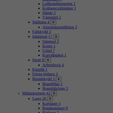
Luftkonditionering
1
Kolmonoxidmätare
1
Stämp
3
Väggstöd
2
Ställning
4
Aluminiumställning
3
Fallskydd
3
Inhägnad
17
Stängsel
3
Koner
1
Grind
7
Kravallstaket
1
Stege
8
Arbetsbock
4
Körplåt
1
Första hjälpen
3
Brandskydd
3
Brandfiltar
1
Brandsläckare
2
Mätinstrument
42
Laser
26
Korslaser
3
Rotationslaser
9
Rörlaser
2