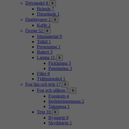
Drivmedel
8
Bränsle
7
Dieseltank
1
Dagligvaror
2
Kaffe
2
Övrigt
52
Slipmaterial
9
Träkil
1
Presenning
1
Batteri
3
Lampa
11
Ficklampa
3
Pannlampa
3
Filter
8
Tjältiningskol
1
Fog lim och tejp
17
Fog och silikon
7
Fogskum
4
Injekteringsmassa
2
Takmassa
1
Tejp
10
Byggtejp
9
Skyddstejp
1