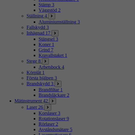
Stämp
3
Väggstöd
2
Ställning
4
Aluminiumställning
3
Fallskydd
3
Inhägnad
17
Stängsel
3
Koner
1
Grind
7
Kravallstaket
1
Stege
8
Arbetsbock
4
Körplåt
1
Första hjälpen
3
Brandskydd
3
Brandfiltar
1
Brandsläckare
2
Mätinstrument
42
Laser
26
Korslaser
3
Rotationslaser
9
Rörlaser
2
Avståndsmätare
5
Lasermottagare
6