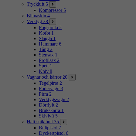
Tryckluft
5
Kompressor
5
Bilmaskin
4
Verktyg
38
Fogspruta
2
Kofot
1
Slägga
1
Hammare
6
Tång
2
Stensax
1
Profilsax
2
Spett
1
Kniv
8
Vagnar och kärror
20
Tegelpirra
2
Fodervagn
3
Pirra
2
Verktygsvagn
2
Dörrlyft
2
Brukskärra
1
Skivlyft
5
Häft spik bult
35
Bultpistol
7
Dyckertpistol
6