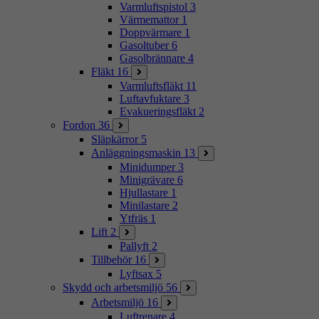
Varmluftspistol
3
Värmemattor
1
Doppvärmare
1
Gasoltuber
6
Gasolbrännare
4
Fläkt
16
Varmluftsfläkt
11
Luftavfuktare
3
Evakueringsfläkt
2
Fordon
36
Släpkärror
5
Anläggningsmaskin
13
Minidumper
3
Minigrävare
6
Hjullastare
1
Minilastare
2
Ytfräs
1
Lift
2
Pallyft
2
Tillbehör
16
Lyftsax
5
Skydd och arbetsmiljö
56
Arbetsmiljö
16
Luftrenare
4