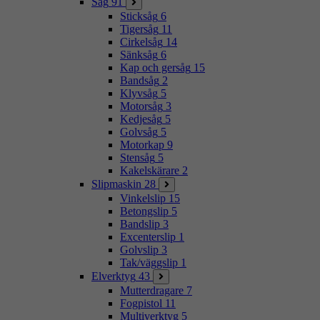
Såg
91
Sticksåg
6
Tigersåg
11
Cirkelsåg
14
Sänksåg
6
Kap och gersåg
15
Bandsåg
2
Klyvsåg
5
Motorsåg
3
Kedjesåg
5
Golvsåg
5
Motorkap
9
Stensåg
5
Kakelskärare
2
Slipmaskin
28
Vinkelslip
15
Betongslip
5
Bandslip
3
Excenterslip
1
Golvslip
3
Tak/väggslip
1
Elverktyg
43
Mutterdragare
7
Fogpistol
11
Multiverktyg
5