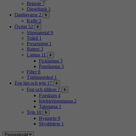
Bränsle
7
Dieseltank
1
Dagligvaror
2
Kaffe
2
Övrigt
52
Slipmaterial
9
Träkil
1
Presenning
1
Batteri
3
Lampa
11
Ficklampa
3
Pannlampa
3
Filter
8
Tjältiningskol
1
Fog lim och tejp
17
Fog och silikon
7
Fogskum
4
Injekteringsmassa
2
Takmassa
1
Tejp
10
Byggtejp
9
Skyddstejp
1
Personskydd