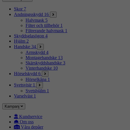
Skor
7
Andningsskydd
16
Halvmask
5
Filter och tillbehör
1
Filtrerande halvmask
1
Skyddsglasögon
4
Hjälm
2
Handske
34
Armskydd
4
Montagehandske
13
Skärskyddshandske
3
Vinterhandske
10
Hörselskydd
6
Hörselkåpa
1
Svetsvisir
1
Svetshjälm
1
Varselväst
1
Kampanj
Kundservice
Om oss
Våra depåer