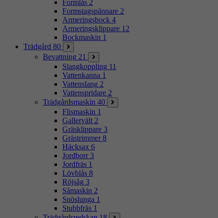
Formlås
2
Formstagspännare
2
Armeringsbock
4
Armeringsklippare
12
Bockmaskin
1
Trädgård
80
Bevattning
21
Slangkoppling
11
Vattenkanna
1
Vattenslang
2
Vattenspridare
2
Trädgårdsmaskin
40
Flismaskin
1
Gallervält
2
Gräsklippare
3
Grästrimmer
8
Häcksax
6
Jordborr
3
Jordfräs
1
Lövblås
8
Röjsåg
3
Såmaskin
2
Snöslunga
1
Stubbfräs
1
Trädgårdsredskap
18