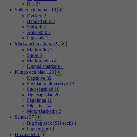
Bits
27
Spik och klammer
18
Dyckert
2
Bandad spik
8
Stålspik
2
Ankarspik
2
Pappspik
1
Märka och markera
19
Markörfärg
3
Snöre
5
Markörpenna
4
Djuphålsmärkare
4
Klinga och blad
120
Kapskiva
32
Sågblad multiverktyg
13
Sticksågsblad
16
Tigersågsblad
26
Sågklinga
16
Slipskiva
14
Motorsågskedja
2
Sanitet
37
Big bag säck (SH-säck)
1
Papperskorg
1
Drivmedel
8