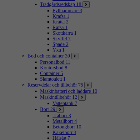
Trädgårdsredskap
18
Fyllhammare
3
Krafsa
1
Kratta
2
Räfsa
1
Skottkärra
1
Skyffel
7
Spade
2
Yxa
1
Bod och container
30
Personalbod
11
Kontorsbod
8
Container
5
Slamtoalett
1
Reservdelar och tillbehör
75
Maskinbatteri och laddare
10
Maskintillbehör
12
Vattentank
7
Borr
29
Träborr
3
Metallborr
4
Betongborr
10
Kakelborr
3
Hålsåg
7