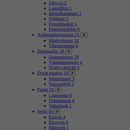
Elhyvel
2
Lamellfräs
1
Mejselhammare
3
Nibblare
3
Popnitmaskin
1
Betongspårfräs
6
Anläggningsmaskin
21
Markvibrator
14
Vibratorstamp
6
Städmaskin
38
Dammsugare
29
Våtdammsugare
4
Högtryckstvätt
3
Övrig maskin
18
Mattstripper
3
Vakuumlyft
3
Pump
18
Länspump
8
Dränkpump
4
Vattentank
1
Svets
16
Elsvets
4
Rörsvets
8
Migsvets
1