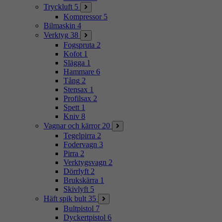
Tryckluft
5
Kompressor
5
Bilmaskin
4
Verktyg
38
Fogspruta
2
Kofot
1
Slägga
1
Hammare
6
Tång
2
Stensax
1
Profilsax
2
Spett
1
Kniv
8
Vagnar och kärror
20
Tegelpirra
2
Fodervagn
3
Pirra
2
Verktygsvagn
2
Dörrlyft
2
Brukskärra
1
Skivlyft
5
Häft spik bult
35
Bultpistol
7
Dyckertpistol
6