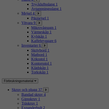
Tryckluftsslang
1
Avtappningsslang
1
Mejsel
4
Pikmejsel
1
Vitvara
9
Mikrovågsugn
1
Värmeskåp
1
Kylskåp
1
Kaffebryggare
6
Inventarier
6
Skrivbord
1
Matbord
1
Köksstol
1
Kontorsstol
1
Klädskåp
1
Torkskåp
1
Förbrukningsmaterial
Skruv och plugg
37
Bandad skruv
4
Gipsskruv
1
Träskruv
1
Expanderbult
2