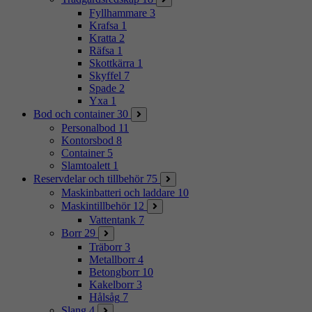
Fyllhammare
3
Krafsa
1
Kratta
2
Räfsa
1
Skottkärra
1
Skyffel
7
Spade
2
Yxa
1
Bod och container
30
Personalbod
11
Kontorsbod
8
Container
5
Slamtoalett
1
Reservdelar och tillbehör
75
Maskinbatteri och laddare
10
Maskintillbehör
12
Vattentank
7
Borr
29
Träborr
3
Metallborr
4
Betongborr
10
Kakelborr
3
Hålsåg
7
Slang
4