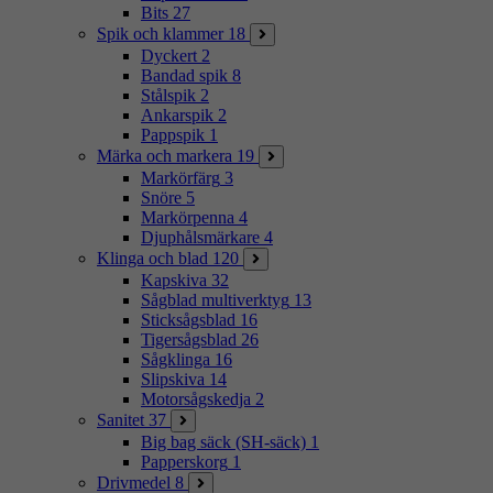
Bits
27
Spik och klammer
18
Dyckert
2
Bandad spik
8
Stålspik
2
Ankarspik
2
Pappspik
1
Märka och markera
19
Markörfärg
3
Snöre
5
Markörpenna
4
Djuphålsmärkare
4
Klinga och blad
120
Kapskiva
32
Sågblad multiverktyg
13
Sticksågsblad
16
Tigersågsblad
26
Sågklinga
16
Slipskiva
14
Motorsågskedja
2
Sanitet
37
Big bag säck (SH-säck)
1
Papperskorg
1
Drivmedel
8