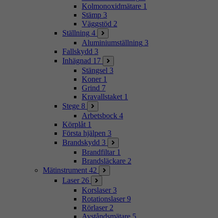
Kolmonoxidmätare
1
Stämp
3
Väggstöd
2
Ställning
4
Aluminiumställning
3
Fallskydd
3
Inhägnad
17
Stängsel
3
Koner
1
Grind
7
Kravallstaket
1
Stege
8
Arbetsbock
4
Körplåt
1
Första hjälpen
3
Brandskydd
3
Brandfiltar
1
Brandsläckare
2
Mätinstrument
42
Laser
26
Korslaser
3
Rotationslaser
9
Rörlaser
2
Avståndsmätare
5