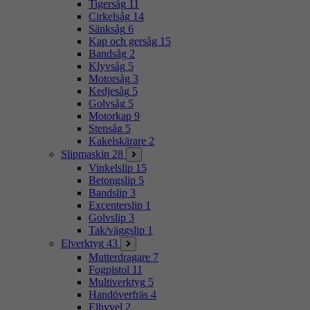
Tigersåg
11
Cirkelsåg
14
Sänksåg
6
Kap och gersåg
15
Bandsåg
2
Klyvsåg
5
Motorsåg
3
Kedjesåg
5
Golvsåg
5
Motorkap
9
Stensåg
5
Kakelskärare
2
Slipmaskin
28
Vinkelslip
15
Betongslip
5
Bandslip
3
Excenterslip
1
Golvslip
3
Tak/väggslip
1
Elverktyg
43
Mutterdragare
7
Fogpistol
11
Multiverktyg
5
Handöverfräs
4
Elhyvel
2