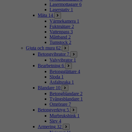
Lasermottagare
6
Laserstativ
1
Mäta
14
Värmekamera
1
Fuktmätare
2
Vattenpass
3
Måttband
2
Tumstock
2
Gjuta och mura
62
Betongvibrator
7
Valvvibrator
1
Bearbetning
6
Betongglättare
4
Sloda
1
Asfaltsraka
1
Blandare
10
Betongblandare
2
Tvångsblandare
1
Omrörare
7
Betongverktyg
5
Murbrukshink
1
Slev
4
Armering
32