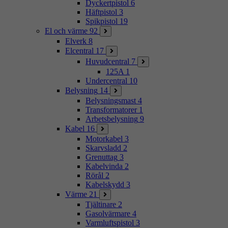
Dyckertpistol
6
Häftpistol
3
Spikpistol
19
El och värme
92
Elverk
8
Elcentral
17
Huvudcentral
7
125A
1
Undercentral
10
Belysning
14
Belysningsmast
4
Transformatorer
1
Arbetsbelysning
9
Kabel
16
Motorkabel
3
Skarvsladd
2
Grenuttag
3
Kabelvinda
2
Rörål
2
Kabelskydd
3
Värme
21
Tjältinare
2
Gasolvärmare
4
Varmluftspistol
3