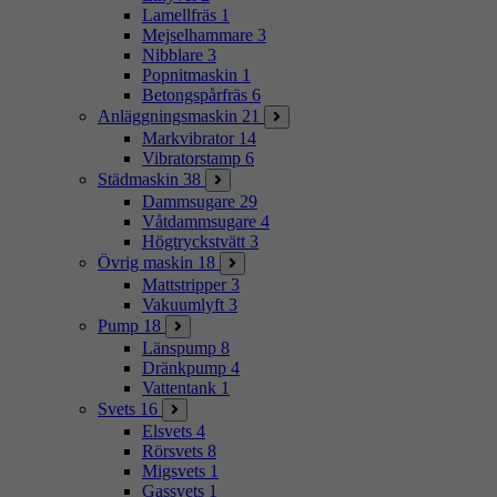
Lamellfräs
1
Mejselhammare
3
Nibblare
3
Popnitmaskin
1
Betongspårfräs
6
Anläggningsmaskin
21
Markvibrator
14
Vibratorstamp
6
Städmaskin
38
Dammsugare
29
Våtdammsugare
4
Högtryckstvätt
3
Övrig maskin
18
Mattstripper
3
Vakuumlyft
3
Pump
18
Länspump
8
Dränkpump
4
Vattentank
1
Svets
16
Elsvets
4
Rörsvets
8
Migsvets
1
Gassvets
1