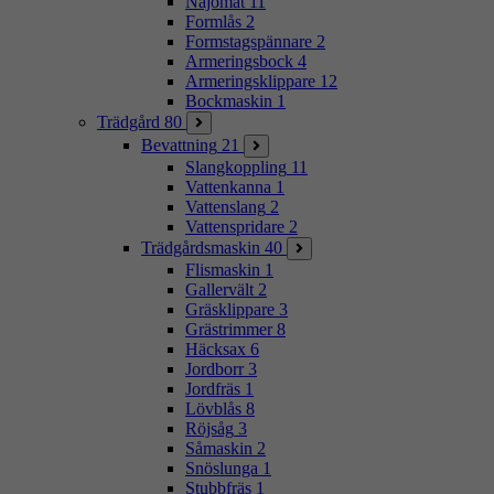
Najomat
11
Formlås
2
Formstagspännare
2
Armeringsbock
4
Armeringsklippare
12
Bockmaskin
1
Trädgård
80
Bevattning
21
Slangkoppling
11
Vattenkanna
1
Vattenslang
2
Vattenspridare
2
Trädgårdsmaskin
40
Flismaskin
1
Gallervält
2
Gräsklippare
3
Grästrimmer
8
Häcksax
6
Jordborr
3
Jordfräs
1
Lövblås
8
Röjsåg
3
Såmaskin
2
Snöslunga
1
Stubbfräs
1