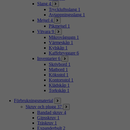
Slang
4
Tryckluftsslang
1
Avtappningsslang
1
Mejsel
4
Pikmejsel
1
Vitvara
9
Mikrovågsugn
1
Värmeskåp
1
Kylskåp
1
Kaffebryggare
6
Inventarier
6
Skrivbord
1
Matbord
1
Köksstol
1
Kontorsstol
1
Klädskåp
1
Torkskåp
1
Förbrukningsmaterial
Skruv och plugg
37
Bandad skruv
4
Gipsskruv
1
Träskruv
1
Expanderbult
2