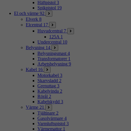
Häftpistol
3
Spikpistol
19
El och värme
92
Elverk
8
Elcentral
17
Huvudcentral
7
125A
1
Undercentral
10
Belysning
14
Belysningsmast
4
Transformatorer
1
Arbetsbelysning
9
Kabel
16
Motorkabel
3
Skarvsladd
2
Grenuttag
3
Kabelvinda
2
Rörål
2
Kabelskydd
3
Värme
21
Tjältinare
2
Gasolvärmare
4
Varmluftspistol
3
Värmemattor
1