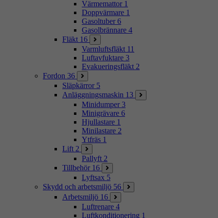
Värmemattor
1
Doppvärmare
1
Gasoltuber
6
Gasolbrännare
4
Fläkt
16
Varmluftsfläkt
11
Luftavfuktare
3
Evakueringsfläkt
2
Fordon
36
Släpkärror
5
Anläggningsmaskin
13
Minidumper
3
Minigrävare
6
Hjullastare
1
Minilastare
2
Ytfräs
1
Lift
2
Pallyft
2
Tillbehör
16
Lyftsax
5
Skydd och arbetsmiljö
56
Arbetsmiljö
16
Luftrenare
4
Luftkonditionering
1