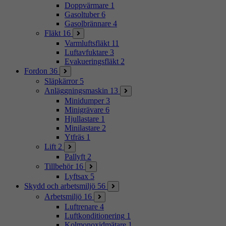
Doppvärmare
1
Gasoltuber
6
Gasolbrännare
4
Fläkt
16
Varmluftsfläkt
11
Luftavfuktare
3
Evakueringsfläkt
2
Fordon
36
Släpkärror
5
Anläggningsmaskin
13
Minidumper
3
Minigrävare
6
Hjullastare
1
Minilastare
2
Ytfräs
1
Lift
2
Pallyft
2
Tillbehör
16
Lyftsax
5
Skydd och arbetsmiljö
56
Arbetsmiljö
16
Luftrenare
4
Luftkonditionering
1
Kolmonoxidmätare
1