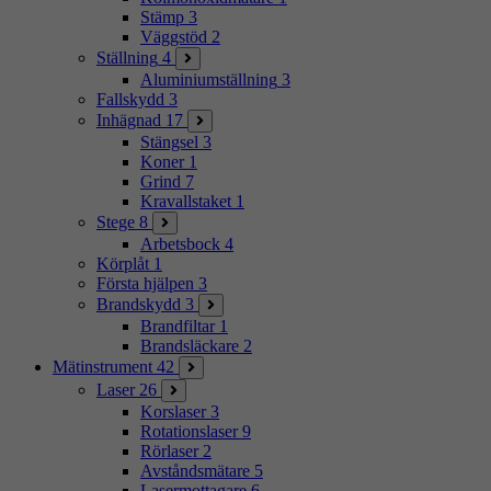
Stämp
3
Väggstöd
2
Ställning
4
Aluminiumställning
3
Fallskydd
3
Inhägnad
17
Stängsel
3
Koner
1
Grind
7
Kravallstaket
1
Stege
8
Arbetsbock
4
Körplåt
1
Första hjälpen
3
Brandskydd
3
Brandfiltar
1
Brandsläckare
2
Mätinstrument
42
Laser
26
Korslaser
3
Rotationslaser
9
Rörlaser
2
Avståndsmätare
5
Lasermottagare
6