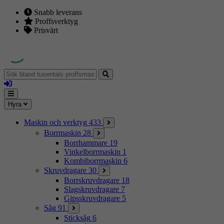
Snabb leverans
Proffsverktyg
Prisvärt
Sök
bland
Logga
tusentals
in
proffsmaskiner
Mina
Meny
Hyra
sidor
Maskin och verktyg
433
Borrmaskin
28
Borrhammare
19
Vinkelborrmaskin
1
Kombiborrmaskin
6
Skruvdragare
30
Borrskruvdragare
18
Slagskruvdragare
7
Gipsskruvdragare
5
Såg
91
Sticksåg
6