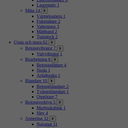
Laserstativ
1
Mäta
14
Värmekamera
1
Fuktmätare
2
Vattenpass
3
Måttband
2
Tumstock
2
Gjuta och mura
62
Betongvibrator
7
Valvvibrator
1
Bearbetning
6
Betongglättare
4
Sloda
1
Asfaltsraka
1
Blandare
10
Betongblandare
2
Tvångsblandare
1
Omrörare
7
Betongverktyg
5
Murbrukshink
1
Slev
4
Armering
32
Najomat
11