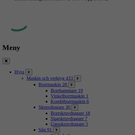
Meny
Stäng
Hyra
Maskin och verktyg
433
Borrmaskin
28
Borrhammare
19
Vinkelborrmaskin
1
Kombiborrmaskin
6
Skruvdragare
30
Borrskruvdragare
18
Slagskruvdragare
7
Gipsskruvdragare
5
Såg
91