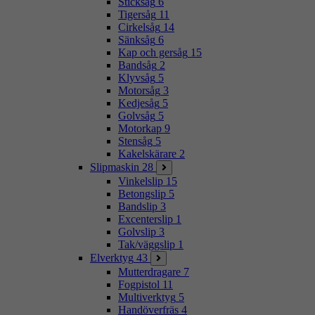
Sticksåg
6
Tigersåg
11
Cirkelsåg
14
Sänksåg
6
Kap och gersåg
15
Bandsåg
2
Klyvsåg
5
Motorsåg
3
Kedjesåg
5
Golvsåg
5
Motorkap
9
Stensåg
5
Kakelskärare
2
Slipmaskin
28
Vinkelslip
15
Betongslip
5
Bandslip
3
Excenterslip
1
Golvslip
3
Tak/väggslip
1
Elverktyg
43
Mutterdragare
7
Fogpistol
11
Multiverktyg
5
Handöverfräs
4