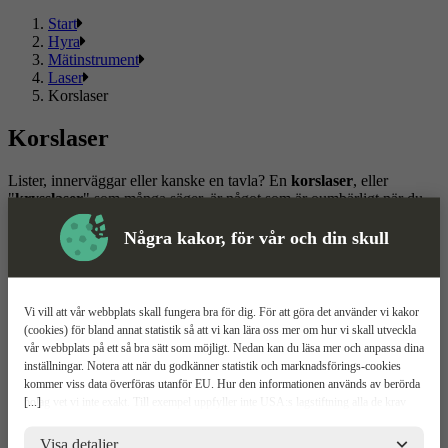
Start
Hyra
Mätinstrument
Laser
Korslaser
Korslaser
Lister, innerväggar eller kanske en tavla? En
korslaser
, eller
"
krysslaser
" som många säger, är något som är oumbärligt när du
ska jobba med snickerier eller liknande arbete inomhus.
Några kakor, för vår och din skull
Välj mellan flera kända märken. Här hittar du ett sortiment som
passar både privat och proffs.
Läs mer
Läs mindre
Vi vill att vår webbplats skall fungera bra för dig. För att göra det använder vi kakor
(cookies) för bland annat statistik så att vi kan lära oss mer om hur vi skall utveckla
Om ToolPal
vår webbplats på ett så bra sätt som möjligt. Nedan kan du läsa mer och anpassa dina
inställningar. Notera att när du godkänner statistik och marknadsförings-cookies
Om oss
kommer viss data överföras utanför EU. Hur den informationen används av berörda
5 enkla steg
[...]
bolag vet vi inte exakt. Till exempel uppfyller inte USA:s lagstiftning alla de krav
Bli kund
gällande hantering av personuppgifter som ställs inom EU, vilket kan innebära vissa
Våra depåer
risker för dina personuppgifter. De berörda bolagen måste lämna över uppgifter till
Visa detaljer