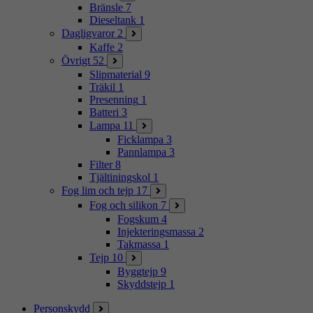
Bränsle
7
Dieseltank
1
Dagligvaror
2
Kaffe
2
Övrigt
52
Slipmaterial
9
Träkil
1
Presenning
1
Batteri
3
Lampa
11
Ficklampa
3
Pannlampa
3
Filter
8
Tjältiningskol
1
Fog lim och tejp
17
Fog och silikon
7
Fogskum
4
Injekteringsmassa
2
Takmassa
1
Tejp
10
Byggtejp
9
Skyddstejp
1
Personskydd