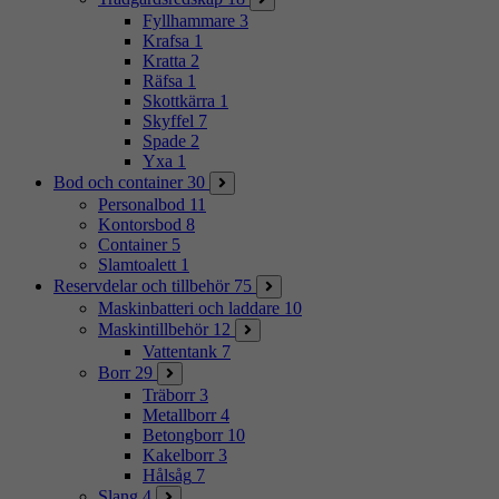
Fyllhammare
3
Krafsa
1
Kratta
2
Räfsa
1
Skottkärra
1
Skyffel
7
Spade
2
Yxa
1
Bod och container
30
Personalbod
11
Kontorsbod
8
Container
5
Slamtoalett
1
Reservdelar och tillbehör
75
Maskinbatteri och laddare
10
Maskintillbehör
12
Vattentank
7
Borr
29
Träborr
3
Metallborr
4
Betongborr
10
Kakelborr
3
Hålsåg
7
Slang
4