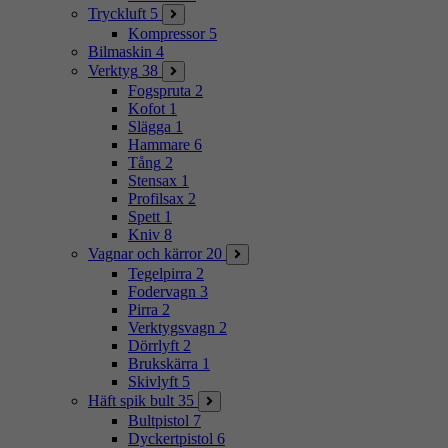
Tryckluft
5
Kompressor
5
Bilmaskin
4
Verktyg
38
Fogspruta
2
Kofot
1
Slägga
1
Hammare
6
Tång
2
Stensax
1
Profilsax
2
Spett
1
Kniv
8
Vagnar och kärror
20
Tegelpirra
2
Fodervagn
3
Pirra
2
Verktygsvagn
2
Dörrlyft
2
Brukskärra
1
Skivlyft
5
Häft spik bult
35
Bultpistol
7
Dyckertpistol
6