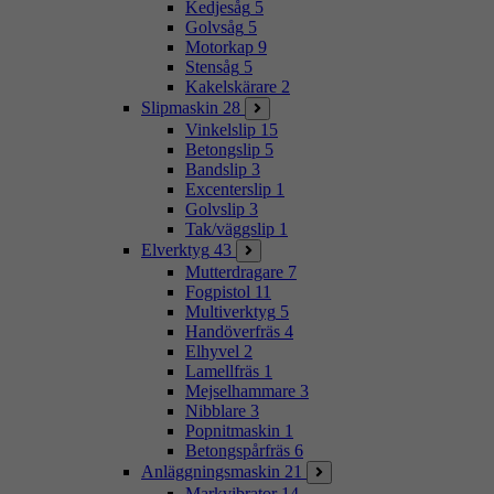
Kedjesåg
5
Golvsåg
5
Motorkap
9
Stensåg
5
Kakelskärare
2
Slipmaskin
28
Vinkelslip
15
Betongslip
5
Bandslip
3
Excenterslip
1
Golvslip
3
Tak/väggslip
1
Elverktyg
43
Mutterdragare
7
Fogpistol
11
Multiverktyg
5
Handöverfräs
4
Elhyvel
2
Lamellfräs
1
Mejselhammare
3
Nibblare
3
Popnitmaskin
1
Betongspårfräs
6
Anläggningsmaskin
21
Markvibrator
14