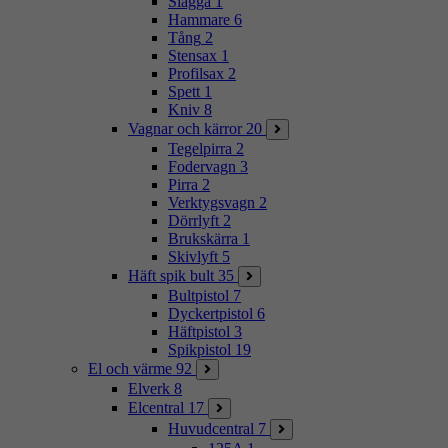
Slägga
1
Hammare
6
Tång
2
Stensax
1
Profilsax
2
Spett
1
Kniv
8
Vagnar och kärror
20
Tegelpirra
2
Fodervagn
3
Pirra
2
Verktygsvagn
2
Dörrlyft
2
Brukskärra
1
Skivlyft
5
Häft spik bult
35
Bultpistol
7
Dyckertpistol
6
Häftpistol
3
Spikpistol
19
El och värme
92
Elverk
8
Elcentral
17
Huvudcentral
7