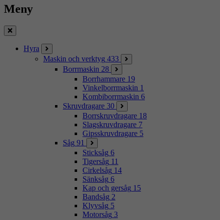
Meny
Stäng
Hyra
Maskin och verktyg
433
Borrmaskin
28
Borrhammare
19
Vinkelborrmaskin
1
Kombiborrmaskin
6
Skruvdragare
30
Borrskruvdragare
18
Slagskruvdragare
7
Gipsskruvdragare
5
Såg
91
Sticksåg
6
Tigersåg
11
Cirkelsåg
14
Sänksåg
6
Kap och gersåg
15
Bandsåg
2
Klyvsåg
5
Motorsåg
3