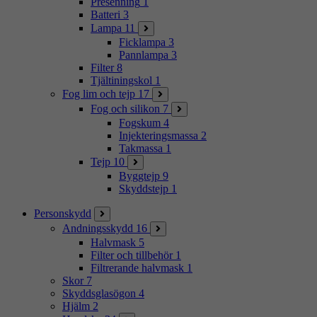
Presenning
1
Batteri
3
Lampa
11
Ficklampa
3
Pannlampa
3
Filter
8
Tjältiningskol
1
Fog lim och tejp
17
Fog och silikon
7
Fogskum
4
Injekteringsmassa
2
Takmassa
1
Tejp
10
Byggtejp
9
Skyddstejp
1
Personskydd
Andningsskydd
16
Halvmask
5
Filter och tillbehör
1
Filtrerande halvmask
1
Skor
7
Skyddsglasögon
4
Hjälm
2