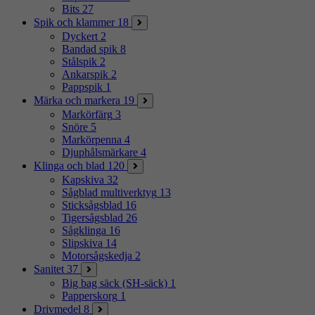
Bits
27
Spik och klammer
18
Dyckert
2
Bandad spik
8
Stålspik
2
Ankarspik
2
Pappspik
1
Märka och markera
19
Markörfärg
3
Snöre
5
Markörpenna
4
Djuphålsmärkare
4
Klinga och blad
120
Kapskiva
32
Sågblad multiverktyg
13
Sticksågsblad
16
Tigersågsblad
26
Sågklinga
16
Slipskiva
14
Motorsågskedja
2
Sanitet
37
Big bag säck (SH-säck)
1
Papperskorg
1
Drivmedel
8