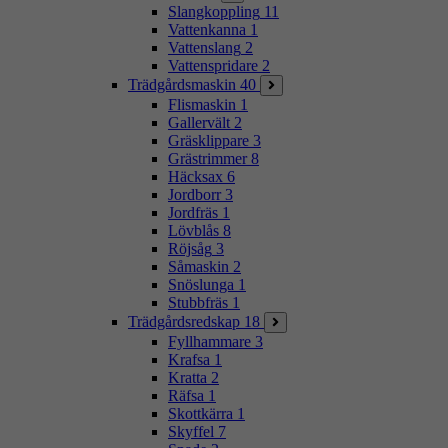
Slangkoppling
11
Vattenkanna
1
Vattenslang
2
Vattenspridare
2
Trädgårdsmaskin
40
Flismaskin
1
Gallervält
2
Gräsklippare
3
Grästrimmer
8
Häcksax
6
Jordborr
3
Jordfräs
1
Lövblås
8
Röjsåg
3
Såmaskin
2
Snöslunga
1
Stubbfräs
1
Trädgårdsredskap
18
Fyllhammare
3
Krafsa
1
Kratta
2
Räfsa
1
Skottkärra
1
Skyffel
7