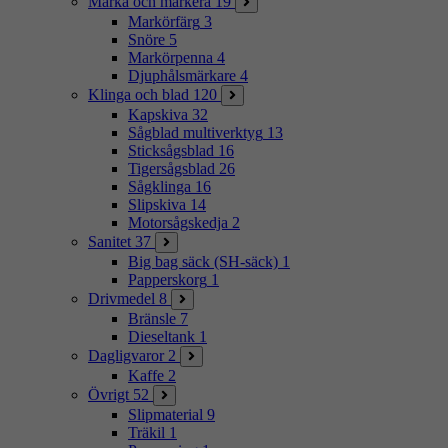
Märka och markera
19
Markörfärg
3
Snöre
5
Markörpenna
4
Djuphålsmärkare
4
Klinga och blad
120
Kapskiva
32
Sågblad multiverktyg
13
Sticksågsblad
16
Tigersågsblad
26
Sågklinga
16
Slipskiva
14
Motorsågskedja
2
Sanitet
37
Big bag säck (SH-säck)
1
Papperskorg
1
Drivmedel
8
Bränsle
7
Dieseltank
1
Dagligvaror
2
Kaffe
2
Övrigt
52
Slipmaterial
9
Träkil
1