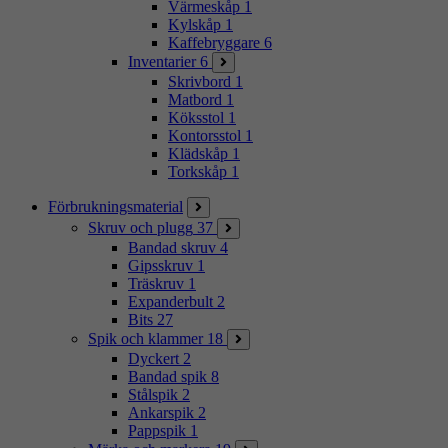
Värmeskåp
1
Kylskåp
1
Kaffebryggare
6
Inventarier
6
Skrivbord
1
Matbord
1
Köksstol
1
Kontorsstol
1
Klädskåp
1
Torkskåp
1
Förbrukningsmaterial
Skruv och plugg
37
Bandad skruv
4
Gipsskruv
1
Träskruv
1
Expanderbult
2
Bits
27
Spik och klammer
18
Dyckert
2
Bandad spik
8
Stålspik
2
Ankarspik
2
Pappspik
1