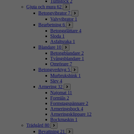
Tumstock
2
Gjuta och mura
62
Betongvibrator
7
Valvvibrator
1
Bearbetning
6
Betongglättare
4
Sloda
1
Asfaltsraka
1
Blandare
10
Betongblandare
2
Tvångsblandare
1
Omrörare
7
Betongverktyg
5
Murbrukshink
1
Slev
4
Armering
32
Najomat
11
Formlås
2
Formstagspännare
2
Armeringsbock
4
Armeringsklippare
12
Bockmaskin
1
Trädgård
80
Bevattning
21