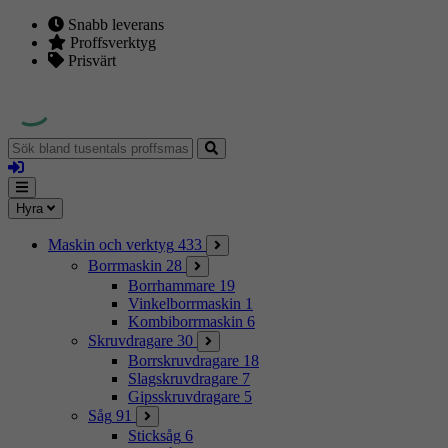
Snabb leverans
Proffsverktyg
Prisvärt
Sök
bland
Logga
tusentals
in
proffsmaskiner
Mina
Meny
Hyra
sidor
Maskin och verktyg
433
Borrmaskin
28
Borrhammare
19
Vinkelborrmaskin
1
Kombiborrmaskin
6
Skruvdragare
30
Borrskruvdragare
18
Slagskruvdragare
7
Gipsskruvdragare
5
Såg
91
Sticksåg
6