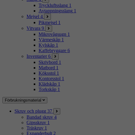
Tryckluftsslang
1
Avtappningsslang
1
Mejsel
4
Pikmejsel
1
Vitvara
9
Mikrovågsugn
1
Värmeskåp
1
Kylskåp
1
Kaffebryggare
6
Inventarier
6
Skrivbord
1
Matbord
1
Köksstol
1
Kontorsstol
1
Klädskåp
1
Torkskåp
1
Förbrukningsmaterial
Skruv och plugg
37
Bandad skruv
4
Gipsskruv
1
Träskruv
1
Expanderbult
2