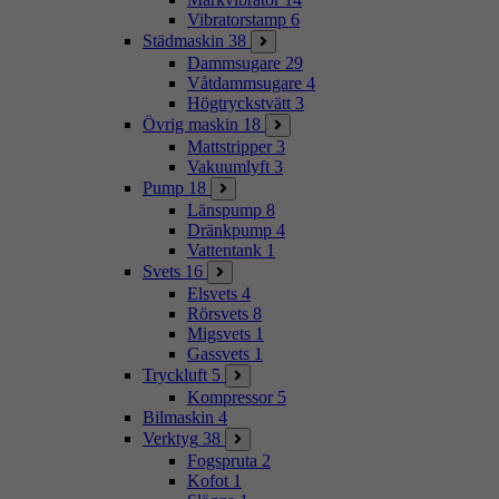
Vibratorstamp
6
Städmaskin
38
Dammsugare
29
Våtdammsugare
4
Högtryckstvätt
3
Övrig maskin
18
Mattstripper
3
Vakuumlyft
3
Pump
18
Länspump
8
Dränkpump
4
Vattentank
1
Svets
16
Elsvets
4
Rörsvets
8
Migsvets
1
Gassvets
1
Tryckluft
5
Kompressor
5
Bilmaskin
4
Verktyg
38
Fogspruta
2
Kofot
1