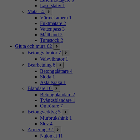
Laserstativ
1
Mäta
14
Värmekamera
1
Fuktmätare
2
Vattenpass
3
Måttband
2
Tumstock
2
Gjuta och mura
62
Betongvibrator
7
Valvvibrator
1
Bearbetning
6
Betongglättare
4
Sloda
1
Asfaltsraka
1
Blandare
10
Betongblandare
2
Tvångsblandare
1
Omrörare
7
Betongverktyg
5
Murbrukshink
1
Slev
4
Armering
32
Najomat
11