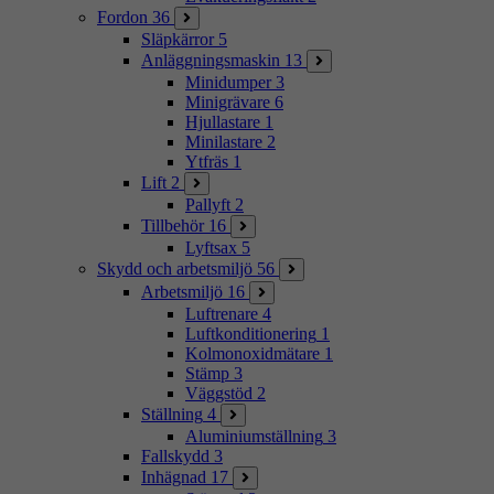
Fordon
36
Släpkärror
5
Anläggningsmaskin
13
Minidumper
3
Minigrävare
6
Hjullastare
1
Minilastare
2
Ytfräs
1
Lift
2
Pallyft
2
Tillbehör
16
Lyftsax
5
Skydd och arbetsmiljö
56
Arbetsmiljö
16
Luftrenare
4
Luftkonditionering
1
Kolmonoxidmätare
1
Stämp
3
Väggstöd
2
Ställning
4
Aluminiumställning
3
Fallskydd
3
Inhägnad
17