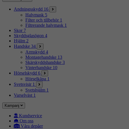
Andningsskydd
16
Halvmask
5
Filter och tillbehör
1
Filtrerande halvmask
1
Skor
7
Skyddsglasögon
4
Hjälm
2
Handske
34
Armskydd
4
Montagehandske
13
Skärskyddshandske
3
Vinterhandske
10
Hörselskydd
6
Hörselkåpa
1
Svetsvisir
1
Svetshjälm
1
Varselväst
1
Kampanj
Kundservice
Om oss
Våra depåer