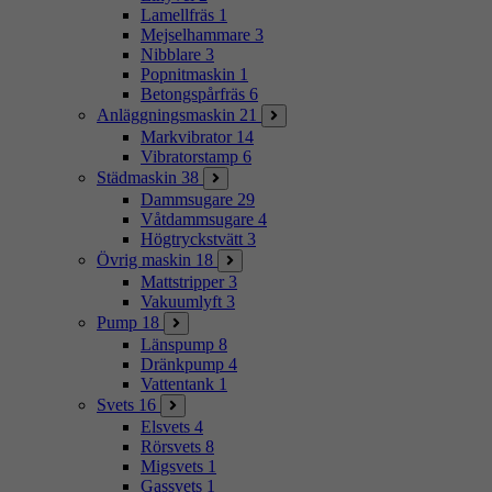
Lamellfräs
1
Mejselhammare
3
Nibblare
3
Popnitmaskin
1
Betongspårfräs
6
Anläggningsmaskin
21
Markvibrator
14
Vibratorstamp
6
Städmaskin
38
Dammsugare
29
Våtdammsugare
4
Högtryckstvätt
3
Övrig maskin
18
Mattstripper
3
Vakuumlyft
3
Pump
18
Länspump
8
Dränkpump
4
Vattentank
1
Svets
16
Elsvets
4
Rörsvets
8
Migsvets
1
Gassvets
1