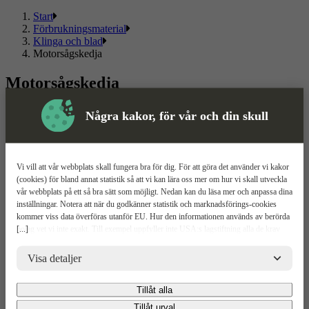
Start
Förbrukningsmaterial
Klinga och blad
Motorsågskedja
Motorsågskedja
Läs mer
Läs mindre
Några kakor, för vår och din skull
Om ToolPal
Om oss
Vi vill att vår webbplats skall fungera bra för dig. För att göra det använder vi kakor
5 enkla steg
(cookies) för bland annat statistik så att vi kan lära oss mer om hur vi skall utveckla
Bli kund
vår webbplats på ett så bra sätt som möjligt. Nedan kan du läsa mer och anpassa dina
Våra depåer
inställningar. Notera att när du godkänner statistik och marknadsförings-cookies
Boka demo
kommer viss data överföras utanför EU. Hur den informationen används av berörda
Vattenrening
[...]
bolag vet vi inte exakt. Till exempel uppfyller inte USA:s lagstiftning alla de krav
ToolPal To Go
gällande hantering av personuppgifter som ställs inom EU, vilket kan innebära vissa
risker för dina personuppgifter. De berörda bolagen måste lämna över uppgifter till
Visa detaljer
brottsbekämpande myndigheter i USA om de får en sådan begäran. Det kan dock
Kundservice
vara svårt eller omöjligt för dig att hävda dina rättigheter, t.ex. rätten till radering,
Tillåt alla
gällande eventuella personuppgifter som de brottsbekämpande myndigheterna har
Kontakta oss
fått tillgång till. Genom att godkänna statistik och marknadsförings-cookies nedan
Tillåt urval
Våra avtal