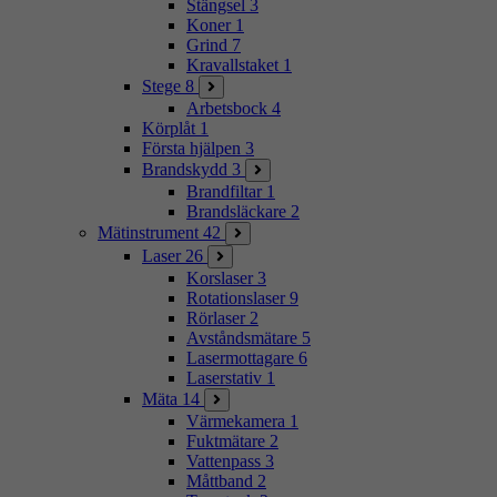
Stängsel
3
Koner
1
Grind
7
Kravallstaket
1
Stege
8
Arbetsbock
4
Körplåt
1
Första hjälpen
3
Brandskydd
3
Brandfiltar
1
Brandsläckare
2
Mätinstrument
42
Laser
26
Korslaser
3
Rotationslaser
9
Rörlaser
2
Avståndsmätare
5
Lasermottagare
6
Laserstativ
1
Mäta
14
Värmekamera
1
Fuktmätare
2
Vattenpass
3
Måttband
2