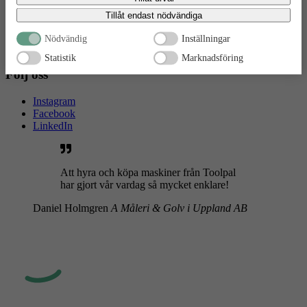
bekräftar du att du samtycker till att data överförs till tredje land.
GDPR & Cookies
Tillåt endast nödvändiga
Allmänna villkor
ToolBox
Nödvändig
Inställningar
Boka retur
Statistik
Marknadsföring
Följ oss
Instagram
Facebook
LinkedIn
Att hyra och köpa maskiner från Toolpal
har gjort vår vardag så mycket enklare!
Daniel Holmgren
A Måleri & Golv i Uppland AB