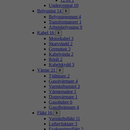
125A
1
Undercentral
10
Belysning
14
Belysningsmast
4
Transformatorer
1
Arbetsbelysning
9
Kabel
16
Motorkabel
3
Skarvsladd
2
Grenuttag
3
Kabelvinda
2
Rörål
2
Kabelskydd
3
Värme
21
Tjältinare
2
Gasolvärmare
4
Varmluftspistol
3
Värmemattor
1
Doppvärmare
1
Gasoltuber
6
Gasolbrännare
4
Fläkt
16
Varmluftsfläkt
11
Luftavfuktare
3
Evakueringsfläkt
2