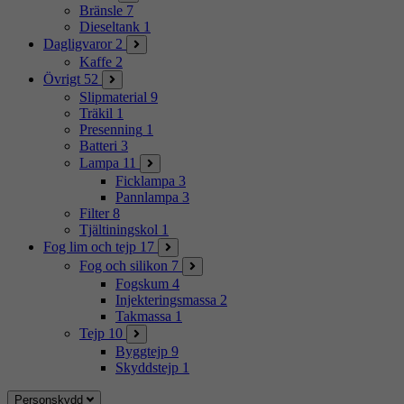
Bränsle
7
Dieseltank
1
Dagligvaror
2
Kaffe
2
Övrigt
52
Slipmaterial
9
Träkil
1
Presenning
1
Batteri
3
Lampa
11
Ficklampa
3
Pannlampa
3
Filter
8
Tjältiningskol
1
Fog lim och tejp
17
Fog och silikon
7
Fogskum
4
Injekteringsmassa
2
Takmassa
1
Tejp
10
Byggtejp
9
Skyddstejp
1
Personskydd