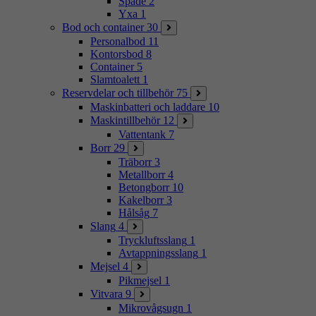
Spade
2
Yxa
1
Bod och container
30
Personalbod
11
Kontorsbod
8
Container
5
Slamtoalett
1
Reservdelar och tillbehör
75
Maskinbatteri och laddare
10
Maskintillbehör
12
Vattentank
7
Borr
29
Träborr
3
Metallborr
4
Betongborr
10
Kakelborr
3
Hålsåg
7
Slang
4
Tryckluftsslang
1
Avtappningsslang
1
Mejsel
4
Pikmejsel
1
Vitvara
9
Mikrovågsugn
1