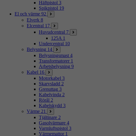
Häftpistol
3
Spikpistol
19
El och värme
92
Elverk
8
Elcentral
17
Huvudcentral
7
125A
1
Undercentral
10
Belysning
14
Belysningsmast
4
Transformatorer
1
Arbetsbelysning
9
Kabel
16
Motorkabel
3
Skarvsladd
2
Grenuttag
3
Kabelvinda
2
Rörål
2
Kabelskydd
3
Värme
21
Tjältinare
2
Gasolvärmare
4
Varmluftspistol
3
Värmemattor
1