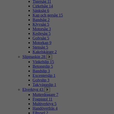
Tigersåg
11
Cirkelsåg
14
Sänksåg
6
Kap och gersåg
15
Bandsåg
2
Klyvsåg
5
Motorsåg
3
Kedjesåg
5
Golvsåg
5
Motorkap
9
Stensåg
5
Kakelskärare
2
Slipmaskin
28
Vinkelslip
15
Betongslip
5
Bandslip
3
Excenterslip
1
Golvslip
3
Tak/väggslip
1
Elverktyg
43
Mutterdragare
7
Fogpistol
11
Multiverktyg
5
Handöverfräs
4
Elhyvel
2