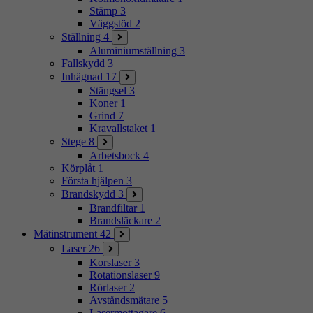
Stämp
3
Väggstöd
2
Ställning
4
Aluminiumställning
3
Fallskydd
3
Inhägnad
17
Stängsel
3
Koner
1
Grind
7
Kravallstaket
1
Stege
8
Arbetsbock
4
Körplåt
1
Första hjälpen
3
Brandskydd
3
Brandfiltar
1
Brandsläckare
2
Mätinstrument
42
Laser
26
Korslaser
3
Rotationslaser
9
Rörlaser
2
Avståndsmätare
5
Lasermottagare
6