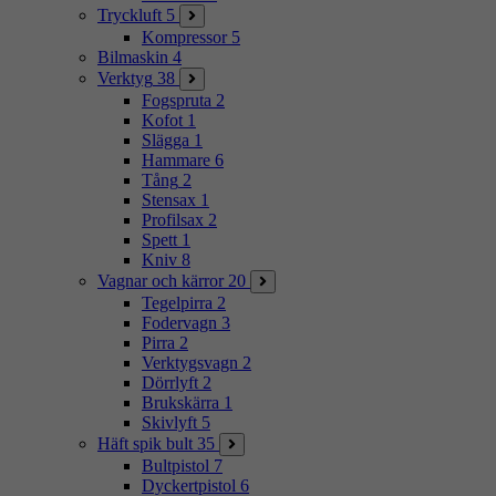
Tryckluft
5
Kompressor
5
Bilmaskin
4
Verktyg
38
Fogspruta
2
Kofot
1
Slägga
1
Hammare
6
Tång
2
Stensax
1
Profilsax
2
Spett
1
Kniv
8
Vagnar och kärror
20
Tegelpirra
2
Fodervagn
3
Pirra
2
Verktygsvagn
2
Dörrlyft
2
Brukskärra
1
Skivlyft
5
Häft spik bult
35
Bultpistol
7
Dyckertpistol
6