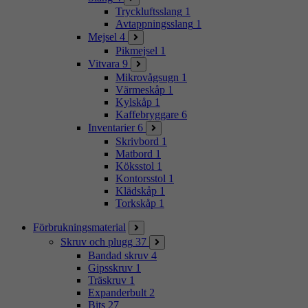
Tryckluftsslang
1
Avtappningsslang
1
Mejsel
4
Pikmejsel
1
Vitvara
9
Mikrovågsugn
1
Värmeskåp
1
Kylskåp
1
Kaffebryggare
6
Inventarier
6
Skrivbord
1
Matbord
1
Köksstol
1
Kontorsstol
1
Klädskåp
1
Torkskåp
1
Förbrukningsmaterial
Skruv och plugg
37
Bandad skruv
4
Gipsskruv
1
Träskruv
1
Expanderbult
2
Bits
27