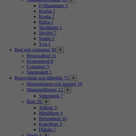
Fyllhammare
3
Krafsa
1
Kratta
2
Räfsa
1
Skottkärra
1
Skyffel
7
Spade
2
Yxa
1
Bod och container
30
Personalbod
11
Kontorsbod
8
Container
5
Slamtoalett
1
Reservdelar och tillbehör
75
Maskinbatteri och laddare
10
Maskintillbehör
12
Vattentank
7
Borr
29
Träborr
3
Metallborr
4
Betongborr
10
Kakelborr
3
Hålsåg
7
Slang
4