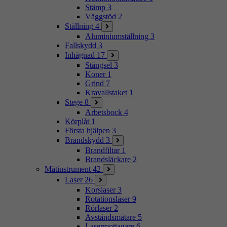
Stämp
3
Väggstöd
2
Ställning
4
Aluminiumställning
3
Fallskydd
3
Inhägnad
17
Stängsel
3
Koner
1
Grind
7
Kravallstaket
1
Stege
8
Arbetsbock
4
Körplåt
1
Första hjälpen
3
Brandskydd
3
Brandfiltar
1
Brandsläckare
2
Mätinstrument
42
Laser
26
Korslaser
3
Rotationslaser
9
Rörlaser
2
Avståndsmätare
5
Lasermottagare
6