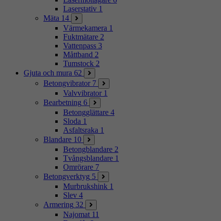
Laserstativ
1
Mäta
14
Värmekamera
1
Fuktmätare
2
Vattenpass
3
Måttband
2
Tumstock
2
Gjuta och mura
62
Betongvibrator
7
Valvvibrator
1
Bearbetning
6
Betongglättare
4
Sloda
1
Asfaltsraka
1
Blandare
10
Betongblandare
2
Tvångsblandare
1
Omrörare
7
Betongverktyg
5
Murbrukshink
1
Slev
4
Armering
32
Najomat
11