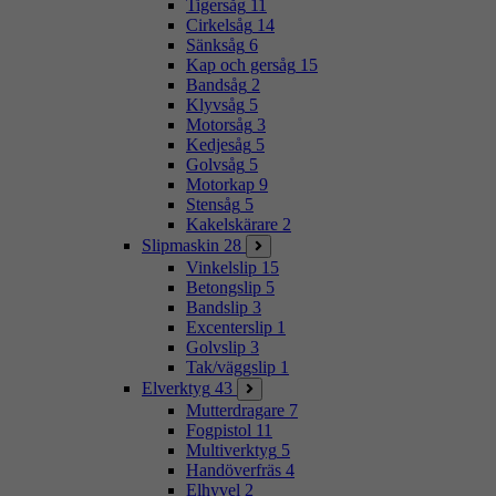
Tigersåg
11
Cirkelsåg
14
Sänksåg
6
Kap och gersåg
15
Bandsåg
2
Klyvsåg
5
Motorsåg
3
Kedjesåg
5
Golvsåg
5
Motorkap
9
Stensåg
5
Kakelskärare
2
Slipmaskin
28
Vinkelslip
15
Betongslip
5
Bandslip
3
Excenterslip
1
Golvslip
3
Tak/väggslip
1
Elverktyg
43
Mutterdragare
7
Fogpistol
11
Multiverktyg
5
Handöverfräs
4
Elhyvel
2