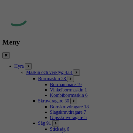
Meny
Stäng
Hyra
Maskin och verktyg
433
Borrmaskin
28
Borrhammare
19
Vinkelborrmaskin
1
Kombiborrmaskin
6
Skruvdragare
30
Borrskruvdragare
18
Slagskruvdragare
7
Gipsskruvdragare
5
Såg
91
Sticksåg
6