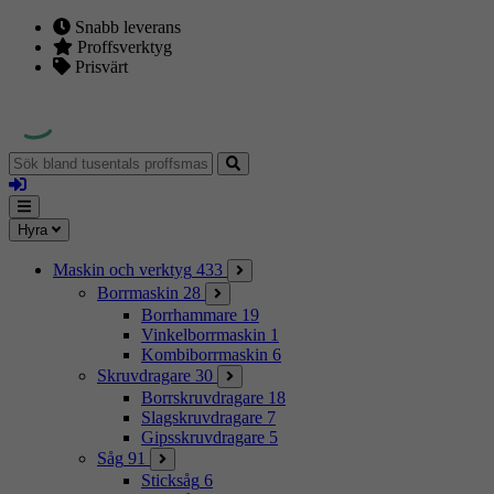
Snabb leverans
Proffsverktyg
Prisvärt
Sök
bland
Logga
tusentals
in
proffsmaskiner
Mina
Meny
Hyra
sidor
Maskin och verktyg
433
Borrmaskin
28
Borrhammare
19
Vinkelborrmaskin
1
Kombiborrmaskin
6
Skruvdragare
30
Borrskruvdragare
18
Slagskruvdragare
7
Gipsskruvdragare
5
Såg
91
Sticksåg
6