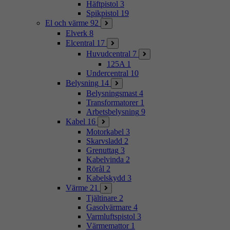
Häftpistol
3
Spikpistol
19
El och värme
92
Elverk
8
Elcentral
17
Huvudcentral
7
125A
1
Undercentral
10
Belysning
14
Belysningsmast
4
Transformatorer
1
Arbetsbelysning
9
Kabel
16
Motorkabel
3
Skarvsladd
2
Grenuttag
3
Kabelvinda
2
Rörål
2
Kabelskydd
3
Värme
21
Tjältinare
2
Gasolvärmare
4
Varmluftspistol
3
Värmemattor
1