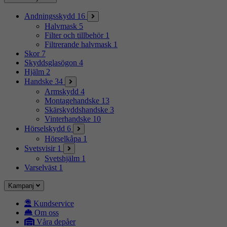
Andningsskydd
16
Halvmask
5
Filter och tillbehör
1
Filtrerande halvmask
1
Skor
7
Skyddsglasögon
4
Hjälm
2
Handske
34
Armskydd
4
Montagehandske
13
Skärskyddshandske
3
Vinterhandske
10
Hörselskydd
6
Hörselkåpa
1
Svetsvisir
1
Svetshjälm
1
Varselväst
1
Kampanj
Kundservice
Om oss
Våra depåer