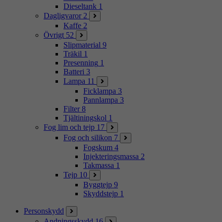
Dieseltank
1
Dagligvaror
2
Kaffe
2
Övrigt
52
Slipmaterial
9
Träkil
1
Presenning
1
Batteri
3
Lampa
11
Ficklampa
3
Pannlampa
3
Filter
8
Tjältiningskol
1
Fog lim och tejp
17
Fog och silikon
7
Fogskum
4
Injekteringsmassa
2
Takmassa
1
Tejp
10
Byggtejp
9
Skyddstejp
1
Personskydd
Andningsskydd
16