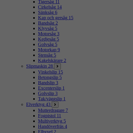
Tigersåg
11
Cirkelsåg
14
Sänksåg
6
Kap och gersåg
15
Bandsåg
2
Klyvsåg
5
Motorsåg
3
Kedjesåg
5
Golvsåg
5
Motorkap
9
Stensåg
5
Kakelskärare
2
Slipmaskin
28
Vinkelslip
15
Betongslip
5
Bandslip
3
Excenterslip
1
Golvslip
3
Tak/väggslip
1
Elverktyg
43
Mutterdragare
7
Fogpistol
11
Multiverktyg
5
Handöverfräs
4
Elhyvel
2