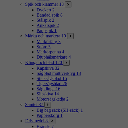
Spik och klammer
18
Dyckert
2
Bandad spik
8
Stålspik
2
Ankarspik
2
Pappspik
1
Märka och markera
19
Markörfärg
3
Snöre
5
Markörpenna
4
Djuphålsmärkare
4
Klinga och blad
120
Kapskiva
32
Sågblad multiverktyg
13
Sticksågsblad
16
Tigersågsblad
26
Sågklinga
16
Slipskiva
14
Motorsågskedja
2
Sanitet
37
Big bag säck (SH-säck)
1
Papperskorg
1
Drivmedel
8
Bränsle
7