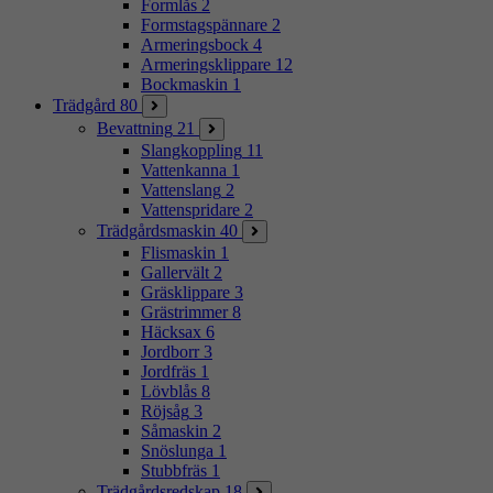
Formlås
2
Formstagspännare
2
Armeringsbock
4
Armeringsklippare
12
Bockmaskin
1
Trädgård
80
Bevattning
21
Slangkoppling
11
Vattenkanna
1
Vattenslang
2
Vattenspridare
2
Trädgårdsmaskin
40
Flismaskin
1
Gallervält
2
Gräsklippare
3
Grästrimmer
8
Häcksax
6
Jordborr
3
Jordfräs
1
Lövblås
8
Röjsåg
3
Såmaskin
2
Snöslunga
1
Stubbfräs
1
Trädgårdsredskap
18