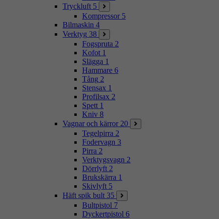
Tryckluft
5
Kompressor
5
Bilmaskin
4
Verktyg
38
Fogspruta
2
Kofot
1
Slägga
1
Hammare
6
Tång
2
Stensax
1
Profilsax
2
Spett
1
Kniv
8
Vagnar och kärror
20
Tegelpirra
2
Fodervagn
3
Pirra
2
Verktygsvagn
2
Dörrlyft
2
Brukskärra
1
Skivlyft
5
Häft spik bult
35
Bultpistol
7
Dyckertpistol
6