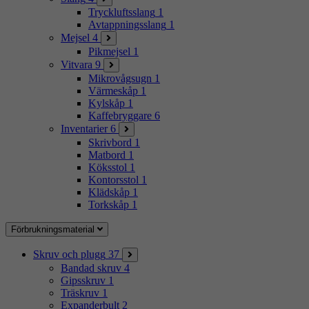
Tryckluftsslang
1
Avtappningsslang
1
Mejsel
4
Pikmejsel
1
Vitvara
9
Mikrovågsugn
1
Värmeskåp
1
Kylskåp
1
Kaffebryggare
6
Inventarier
6
Skrivbord
1
Matbord
1
Köksstol
1
Kontorsstol
1
Klädskåp
1
Torkskåp
1
Förbrukningsmaterial
Skruv och plugg
37
Bandad skruv
4
Gipsskruv
1
Träskruv
1
Expanderbult
2