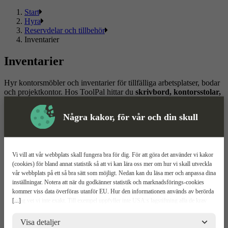
Start
Hyra
Reservdelar och tillbehör
Inventarier
Inventarier
Hyr kontorsmöbler och inventarier för tillfälliga arbetsplatser, bodar
och projektkontor. Hos ToolPal hittar du
skrivbord, kontorsstolar,
klädskåp
och andra möbler anpassade för etableringar och
tidsbegränsade projekt. Boka smidigt online med flexibel uthyrning
Några kakor, för vår och din skull
där hyrestiden enkelt kan förlängas vid behov. Leverans direkt till
arbetsplatsen.
Läs mer
Läs mindre
Vi vill att vår webbplats skall fungera bra för dig. För att göra det använder vi kakor
(cookies) för bland annat statistik så att vi kan lära oss mer om hur vi skall utveckla
Om ToolPal
vår webbplats på ett så bra sätt som möjligt. Nedan kan du läsa mer och anpassa dina
inställningar. Notera att när du godkänner statistik och marknadsförings-cookies
Om oss
kommer viss data överföras utanför EU. Hur den informationen används av berörda
5 enkla steg
[...]
bolag vet vi inte exakt. Till exempel uppfyller inte USA:s lagstiftning alla de krav
Bli kund
gällande hantering av personuppgifter som ställs inom EU, vilket kan innebära vissa
Våra depåer
risker för dina personuppgifter. De berörda bolagen måste lämna över uppgifter till
Visa detaljer
Boka demo
brottsbekämpande myndigheter i USA om de får en sådan begäran. Det kan dock