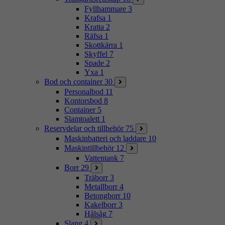
Fyllhammare
3
Krafsa
1
Kratta
2
Räfsa
1
Skottkärra
1
Skyffel
7
Spade
2
Yxa
1
Bod och container
30
Personalbod
11
Kontorsbod
8
Container
5
Slamtoalett
1
Reservdelar och tillbehör
75
Maskinbatteri och laddare
10
Maskintillbehör
12
Vattentank
7
Borr
29
Träborr
3
Metallborr
4
Betongborr
10
Kakelborr
3
Hålsåg
7
Slang
4