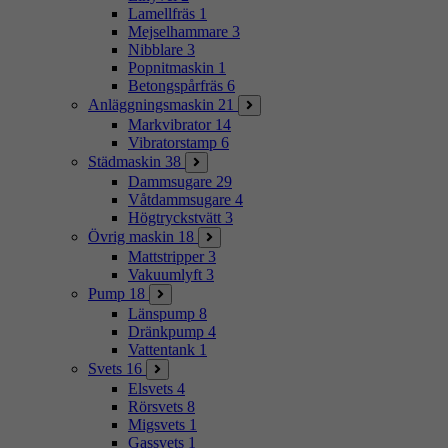
Lamellfräs
1
Mejselhammare
3
Nibblare
3
Popnitmaskin
1
Betongspårfräs
6
Anläggningsmaskin
21
Markvibrator
14
Vibratorstamp
6
Städmaskin
38
Dammsugare
29
Våtdammsugare
4
Högtryckstvätt
3
Övrig maskin
18
Mattstripper
3
Vakuumlyft
3
Pump
18
Länspump
8
Dränkpump
4
Vattentank
1
Svets
16
Elsvets
4
Rörsvets
8
Migsvets
1
Gassvets
1