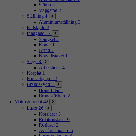
Stämp
3
Väggstöd
2
Ställning
4
Aluminiumställning
3
Fallskydd
3
Inhägnad
17
Stängsel
3
Koner
1
Grind
7
Kravallstaket
1
Stege
8
Arbetsbock
4
Körplåt
1
Första hjälpen
3
Brandskydd
3
Brandfiltar
1
Brandsläckare
2
Mätinstrument
42
Laser
26
Korslaser
3
Rotationslaser
9
Rörlaser
2
Avståndsmätare
5
Lasermottagare
6