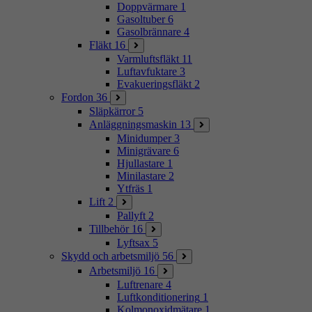
Doppvärmare
1
Gasoltuber
6
Gasolbrännare
4
Fläkt
16
Varmluftsfläkt
11
Luftavfuktare
3
Evakueringsfläkt
2
Fordon
36
Släpkärror
5
Anläggningsmaskin
13
Minidumper
3
Minigrävare
6
Hjullastare
1
Minilastare
2
Ytfräs
1
Lift
2
Pallyft
2
Tillbehör
16
Lyftsax
5
Skydd och arbetsmiljö
56
Arbetsmiljö
16
Luftrenare
4
Luftkonditionering
1
Kolmonoxidmätare
1