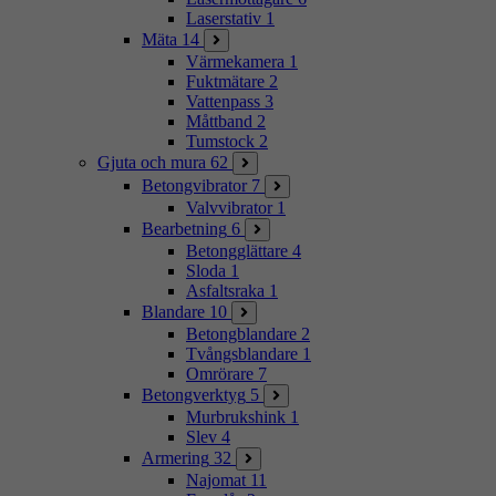
Laserstativ
1
Mäta
14
Värmekamera
1
Fuktmätare
2
Vattenpass
3
Måttband
2
Tumstock
2
Gjuta och mura
62
Betongvibrator
7
Valvvibrator
1
Bearbetning
6
Betongglättare
4
Sloda
1
Asfaltsraka
1
Blandare
10
Betongblandare
2
Tvångsblandare
1
Omrörare
7
Betongverktyg
5
Murbrukshink
1
Slev
4
Armering
32
Najomat
11