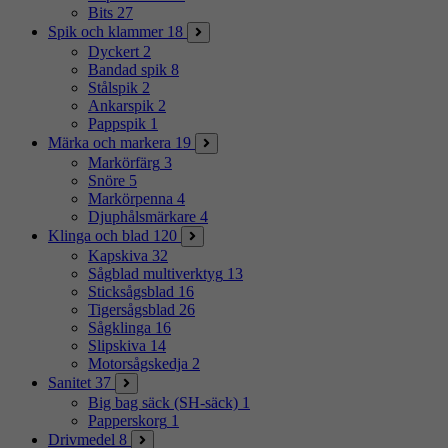
Bits
27
Spik och klammer
18
Dyckert
2
Bandad spik
8
Stålspik
2
Ankarspik
2
Pappspik
1
Märka och markera
19
Markörfärg
3
Snöre
5
Markörpenna
4
Djuphålsmärkare
4
Klinga och blad
120
Kapskiva
32
Sågblad multiverktyg
13
Sticksågsblad
16
Tigersågsblad
26
Sågklinga
16
Slipskiva
14
Motorsågskedja
2
Sanitet
37
Big bag säck (SH-säck)
1
Papperskorg
1
Drivmedel
8