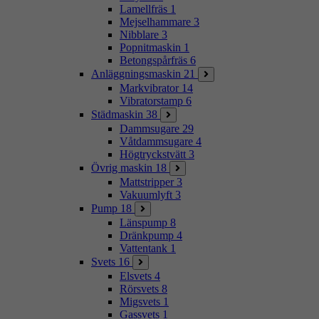
Lamellfräs
1
Mejselhammare
3
Nibblare
3
Popnitmaskin
1
Betongspårfräs
6
Anläggningsmaskin
21
Markvibrator
14
Vibratorstamp
6
Städmaskin
38
Dammsugare
29
Våtdammsugare
4
Högtryckstvätt
3
Övrig maskin
18
Mattstripper
3
Vakuumlyft
3
Pump
18
Länspump
8
Dränkpump
4
Vattentank
1
Svets
16
Elsvets
4
Rörsvets
8
Migsvets
1
Gassvets
1