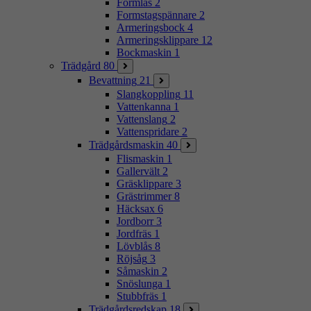
Formlås
2
Formstagspännare
2
Armeringsbock
4
Armeringsklippare
12
Bockmaskin
1
Trädgård
80
Bevattning
21
Slangkoppling
11
Vattenkanna
1
Vattenslang
2
Vattenspridare
2
Trädgårdsmaskin
40
Flismaskin
1
Gallervält
2
Gräsklippare
3
Grästrimmer
8
Häcksax
6
Jordborr
3
Jordfräs
1
Lövblås
8
Röjsåg
3
Såmaskin
2
Snöslunga
1
Stubbfräs
1
Trädgårdsredskap
18