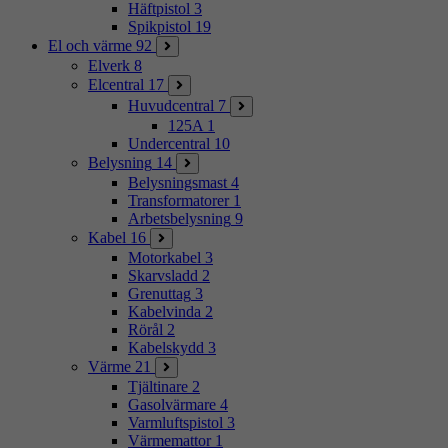
Häftpistol
3
Spikpistol
19
El och värme
92
Elverk
8
Elcentral
17
Huvudcentral
7
125A
1
Undercentral
10
Belysning
14
Belysningsmast
4
Transformatorer
1
Arbetsbelysning
9
Kabel
16
Motorkabel
3
Skarvsladd
2
Grenuttag
3
Kabelvinda
2
Rörål
2
Kabelskydd
3
Värme
21
Tjältinare
2
Gasolvärmare
4
Varmluftspistol
3
Värmemattor
1