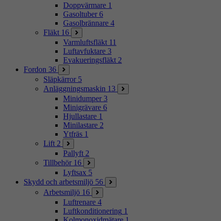
Doppvärmare
1
Gasoltuber
6
Gasolbrännare
4
Fläkt
16
Varmluftsfläkt
11
Luftavfuktare
3
Evakueringsfläkt
2
Fordon
36
Släpkärror
5
Anläggningsmaskin
13
Minidumper
3
Minigrävare
6
Hjullastare
1
Minilastare
2
Ytfräs
1
Lift
2
Pallyft
2
Tillbehör
16
Lyftsax
5
Skydd och arbetsmiljö
56
Arbetsmiljö
16
Luftrenare
4
Luftkonditionering
1
Kolmonoxidmätare
1