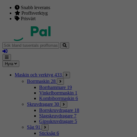
Snabb leverans
Proffsverktyg
Prisvärt
Sök
bland
Logga
tusentals
in
proffsmaskiner
Mina
Meny
Hyra
sidor
Maskin och verktyg
433
Borrmaskin
28
Borrhammare
19
Vinkelborrmaskin
1
Kombiborrmaskin
6
Skruvdragare
30
Borrskruvdragare
18
Slagskruvdragare
7
Gipsskruvdragare
5
Såg
91
Sticksåg
6