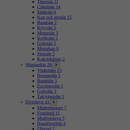
Tigersåg
11
Cirkelsåg
14
Sänksåg
6
Kap och gersåg
15
Bandsåg
2
Klyvsåg
5
Motorsåg
3
Kedjesåg
5
Golvsåg
5
Motorkap
9
Stensåg
5
Kakelskärare
2
Slipmaskin
28
Vinkelslip
15
Betongslip
5
Bandslip
3
Excenterslip
1
Golvslip
3
Tak/väggslip
1
Elverktyg
43
Mutterdragare
7
Fogpistol
11
Multiverktyg
5
Handöverfräs
4
Elhyvel
2