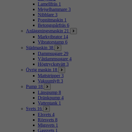
Lamellfräs
1
Mejselhammare
3
Nibblare
3
Popnitmaskin
1
Betongspårfräs
6
Anläggningsmaskin
21
Markvibrator
14
Vibratorstamp
6
Städmaskin
38
Dammsugare
29
Våtdammsugare
4
Högtryckstvätt
3
Övrig maskin
18
Mattstripper
3
Vakuumlyft
3
Pump
18
Länspump
8
Dränkpump
4
Vattentank
1
Svets
16
Elsvets
4
Rörsvets
8
Migsvets
1
Gassvets
1