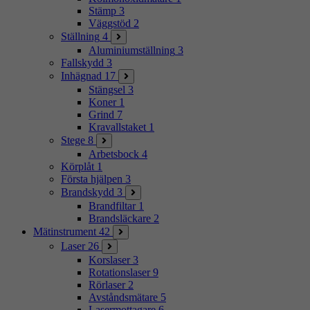
Stämp
3
Väggstöd
2
Ställning
4
Aluminiumställning
3
Fallskydd
3
Inhägnad
17
Stängsel
3
Koner
1
Grind
7
Kravallstaket
1
Stege
8
Arbetsbock
4
Körplåt
1
Första hjälpen
3
Brandskydd
3
Brandfiltar
1
Brandsläckare
2
Mätinstrument
42
Laser
26
Korslaser
3
Rotationslaser
9
Rörlaser
2
Avståndsmätare
5
Lasermottagare
6