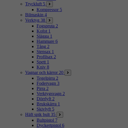
Tryckluft
5
Kompressor
5
Bilmaskin
4
Verktyg
38
Fogspruta
2
Kofot
1
Slägga
1
Hammare
6
Tång
2
Stensax
1
Profilsax
2
Spett
1
Kniv
8
Vagnar och kärror
20
Tegelpirra
2
Fodervagn
3
Pirra
2
Verktygsvagn
2
Dörrlyft
2
Brukskärra
1
Skivlyft
5
Häft spik bult
35
Bultpistol
7
Dyckertpistol
6