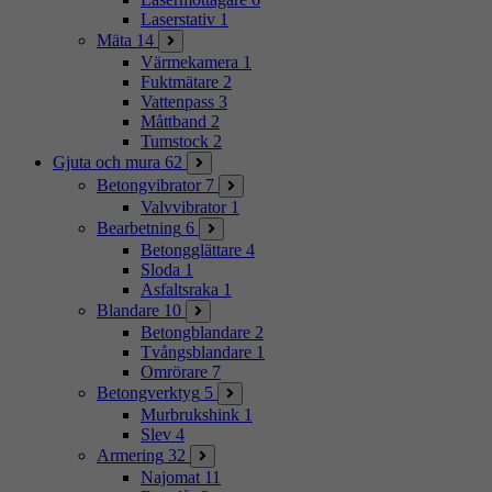
Laserstativ
1
Mäta
14
Värmekamera
1
Fuktmätare
2
Vattenpass
3
Måttband
2
Tumstock
2
Gjuta och mura
62
Betongvibrator
7
Valvvibrator
1
Bearbetning
6
Betongglättare
4
Sloda
1
Asfaltsraka
1
Blandare
10
Betongblandare
2
Tvångsblandare
1
Omrörare
7
Betongverktyg
5
Murbrukshink
1
Slev
4
Armering
32
Najomat
11