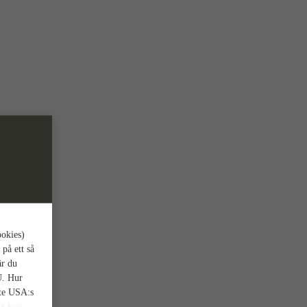
ookies)
 på ett så
är du
U. Hur
nte USA:s
et kan