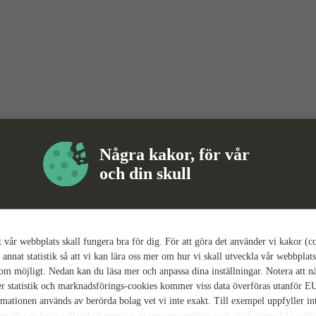
Några kakor, för vår
och din skull
tt vår webbplats skall fungera bra för dig. För att göra det använder vi kakor (c
 annat statistik så att vi kan lära oss mer om hur vi skall utveckla vår webbplats
som möjligt. Nedan kan du läsa mer och anpassa dina inställningar. Notera att n
r statistik och marknadsförings-cookies kommer viss data överföras utanför E
rmationen används av berörda bolag vet vi inte exakt. Till exempel uppfyller i
ing alla de krav gällande hantering av personuppgifter som ställs inom EU, vilk