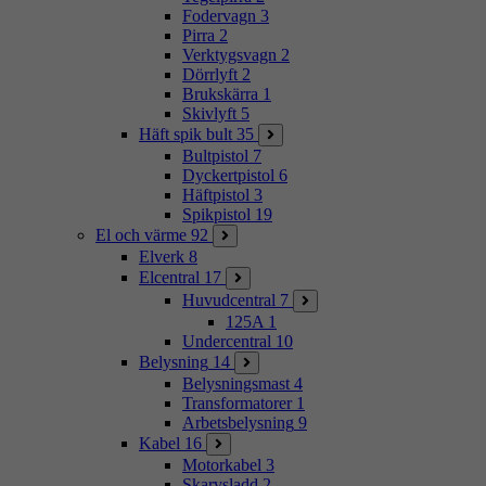
Fodervagn
3
Pirra
2
Verktygsvagn
2
Dörrlyft
2
Brukskärra
1
Skivlyft
5
Häft spik bult
35
Bultpistol
7
Dyckertpistol
6
Häftpistol
3
Spikpistol
19
El och värme
92
Elverk
8
Elcentral
17
Huvudcentral
7
125A
1
Undercentral
10
Belysning
14
Belysningsmast
4
Transformatorer
1
Arbetsbelysning
9
Kabel
16
Motorkabel
3
Skarvsladd
2