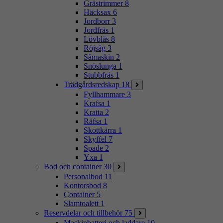
Grästrimmer
8
Häcksax
6
Jordborr
3
Jordfräs
1
Lövblås
8
Röjsåg
3
Såmaskin
2
Snöslunga
1
Stubbfräs
1
Trädgårdsredskap
18
Fyllhammare
3
Krafsa
1
Kratta
2
Räfsa
1
Skottkärra
1
Skyffel
7
Spade
2
Yxa
1
Bod och container
30
Personalbod
11
Kontorsbod
8
Container
5
Slamtoalett
1
Reservdelar och tillbehör
75
Maskinbatteri och laddare
10