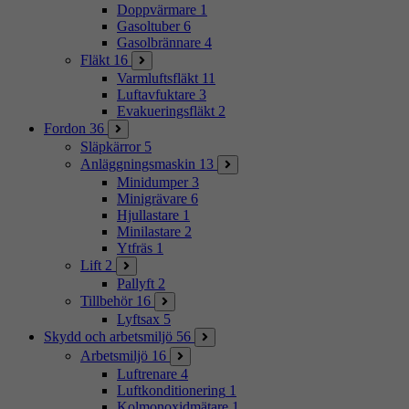
Doppvärmare
1
Gasoltuber
6
Gasolbrännare
4
Fläkt
16
Varmluftsfläkt
11
Luftavfuktare
3
Evakueringsfläkt
2
Fordon
36
Släpkärror
5
Anläggningsmaskin
13
Minidumper
3
Minigrävare
6
Hjullastare
1
Minilastare
2
Ytfräs
1
Lift
2
Pallyft
2
Tillbehör
16
Lyftsax
5
Skydd och arbetsmiljö
56
Arbetsmiljö
16
Luftrenare
4
Luftkonditionering
1
Kolmonoxidmätare
1