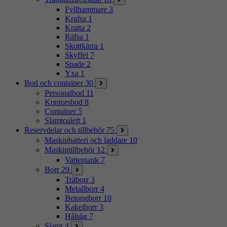
Fyllhammare
3
Krafsa
1
Kratta
2
Räfsa
1
Skottkärra
1
Skyffel
7
Spade
2
Yxa
1
Bod och container
30
Personalbod
11
Kontorsbod
8
Container
5
Slamtoalett
1
Reservdelar och tillbehör
75
Maskinbatteri och laddare
10
Maskintillbehör
12
Vattentank
7
Borr
29
Träborr
3
Metallborr
4
Betongborr
10
Kakelborr
3
Hålsåg
7
Slang
4