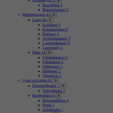
Brandskydd
3
Brandfiltar
1
Brandsläckare
2
Mätinstrument
42
Laser
26
Korslaser
3
Rotationslaser
9
Rörlaser
2
Avståndsmätare
5
Lasermottagare
6
Laserstativ
1
Mäta
14
Värmekamera
1
Fuktmätare
2
Vattenpass
3
Måttband
2
Tumstock
2
Gjuta och mura
62
Betongvibrator
7
Valvvibrator
1
Bearbetning
6
Betongglättare
4
Sloda
1
Asfaltsraka
1