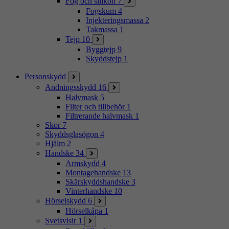
Fog och silikon
7
Fogskum
4
Injekteringsmassa
2
Takmassa
1
Tejp
10
Byggtejp
9
Skyddstejp
1
Personskydd
Andningsskydd
16
Halvmask
5
Filter och tillbehör
1
Filtrerande halvmask
1
Skor
7
Skyddsglasögon
4
Hjälm
2
Handske
34
Armskydd
4
Montagehandske
13
Skärskyddshandske
3
Vinterhandske
10
Hörselskydd
6
Hörselkåpa
1
Svetsvisir
1