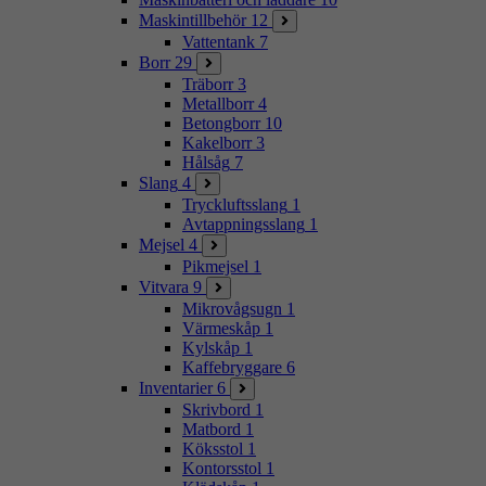
Maskintillbehör
12
Vattentank
7
Borr
29
Träborr
3
Metallborr
4
Betongborr
10
Kakelborr
3
Hålsåg
7
Slang
4
Tryckluftsslang
1
Avtappningsslang
1
Mejsel
4
Pikmejsel
1
Vitvara
9
Mikrovågsugn
1
Värmeskåp
1
Kylskåp
1
Kaffebryggare
6
Inventarier
6
Skrivbord
1
Matbord
1
Köksstol
1
Kontorsstol
1