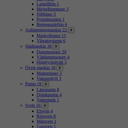
Lamellfräs
1
Mejselhammare
3
Nibblare
3
Popnitmaskin
1
Betongspårfräs
6
Anläggningsmaskin
22
Markvibrator
15
Vibratorstamp
6
Städmaskin
38
Dammsugare
29
Våtdammsugare
4
Högtryckstvätt
3
Övrig maskin
18
Mattstripper
3
Vakuumlyft
3
Pump
18
Länspump
8
Dränkpump
4
Vattentank
1
Svets
16
Elsvets
4
Rörsvets
8
Migsvets
1
Gassvets
1