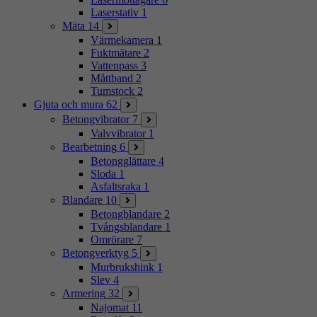
Laserstativ
1
Mäta
14
Värmekamera
1
Fuktmätare
2
Vattenpass
3
Måttband
2
Tumstock
2
Gjuta och mura
62
Betongvibrator
7
Valvvibrator
1
Bearbetning
6
Betongglättare
4
Sloda
1
Asfaltsraka
1
Blandare
10
Betongblandare
2
Tvångsblandare
1
Omrörare
7
Betongverktyg
5
Murbrukshink
1
Slev
4
Armering
32
Najomat
11