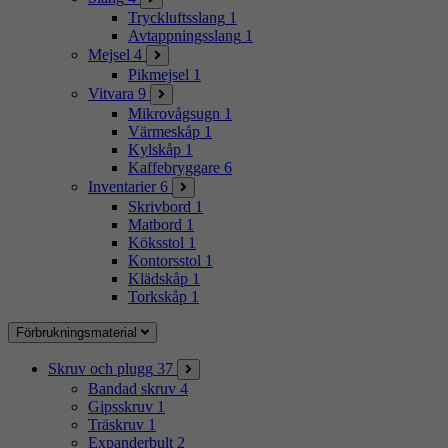
Tryckluftsslang
1
Avtappningsslang
1
Mejsel
4
Pikmejsel
1
Vitvara
9
Mikrovågsugn
1
Värmeskåp
1
Kylskåp
1
Kaffebryggare
6
Inventarier
6
Skrivbord
1
Matbord
1
Köksstol
1
Kontorsstol
1
Klädskåp
1
Torkskåp
1
Förbrukningsmaterial
Skruv och plugg
37
Bandad skruv
4
Gipsskruv
1
Träskruv
1
Expanderbult
2