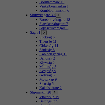
Borrhammare
19
Vinkelborrmaskin
1
Kombiborrmaskin
6
Skruvdragare
30
Borrskruvdragare
18
Slagskruvdragare
7
Gipsskruvdragare
5
Såg
91
Sticksåg
6
Tigersåg
11
Cirkelsåg
14
Sänksåg
6
Kap och gersåg
15
Bandsåg
2
Klyvsåg
5
Motorsåg
3
Kedjesåg
5
Golvsåg
5
Motorkap
9
Stensåg
5
Kakelskärare
2
Slipmaskin
28
Vinkelslip
15
Betongslip
5