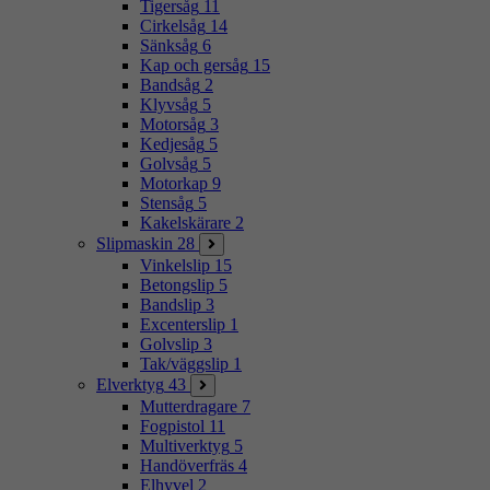
Tigersåg
11
Cirkelsåg
14
Sänksåg
6
Kap och gersåg
15
Bandsåg
2
Klyvsåg
5
Motorsåg
3
Kedjesåg
5
Golvsåg
5
Motorkap
9
Stensåg
5
Kakelskärare
2
Slipmaskin
28
Vinkelslip
15
Betongslip
5
Bandslip
3
Excenterslip
1
Golvslip
3
Tak/väggslip
1
Elverktyg
43
Mutterdragare
7
Fogpistol
11
Multiverktyg
5
Handöverfräs
4
Elhyvel
2