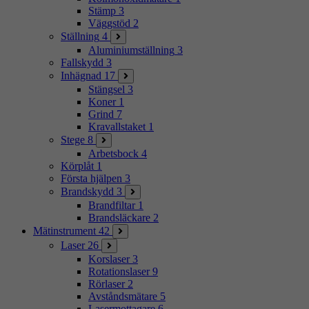
Stämp
3
Väggstöd
2
Ställning
4
Aluminiumställning
3
Fallskydd
3
Inhägnad
17
Stängsel
3
Koner
1
Grind
7
Kravallstaket
1
Stege
8
Arbetsbock
4
Körplåt
1
Första hjälpen
3
Brandskydd
3
Brandfiltar
1
Brandsläckare
2
Mätinstrument
42
Laser
26
Korslaser
3
Rotationslaser
9
Rörlaser
2
Avståndsmätare
5
Lasermottagare
6