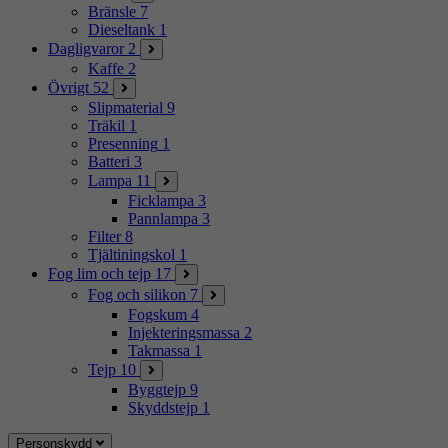
Bränsle
7
Dieseltank
1
Dagligvaror
2
Kaffe
2
Övrigt
52
Slipmaterial
9
Träkil
1
Presenning
1
Batteri
3
Lampa
11
Ficklampa
3
Pannlampa
3
Filter
8
Tjältiningskol
1
Fog lim och tejp
17
Fog och silikon
7
Fogskum
4
Injekteringsmassa
2
Takmassa
1
Tejp
10
Byggtejp
9
Skyddstejp
1
Personskydd