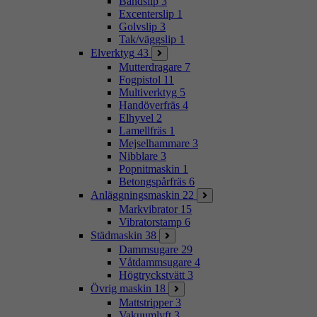
Bandslip
3
Excenterslip
1
Golvslip
3
Tak/väggslip
1
Elverktyg
43
Mutterdragare
7
Fogpistol
11
Multiverktyg
5
Handöverfräs
4
Elhyvel
2
Lamellfräs
1
Mejselhammare
3
Nibblare
3
Popnitmaskin
1
Betongspårfräs
6
Anläggningsmaskin
22
Markvibrator
15
Vibratorstamp
6
Städmaskin
38
Dammsugare
29
Våtdammsugare
4
Högtryckstvätt
3
Övrig maskin
18
Mattstripper
3
Vakuumlyft
3