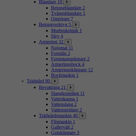
Blandare
10
Betongblandare
2
Tvångsblandare
1
Omrörare
7
Betongverktyg
5
Murbrukshink
1
Slev
4
Armering
32
Najomat
11
Formlås
2
Formstagspännare
2
Armeringsbock
4
Armeringsklippare
12
Bockmaskin
1
Trädgård
80
Bevattning
21
Slangkoppling
11
Vattenkanna
1
Vattenslang
2
Vattenspridare
2
Trädgårdsmaskin
40
Flismaskin
1
Gallervält
2
Gräsklippare
3