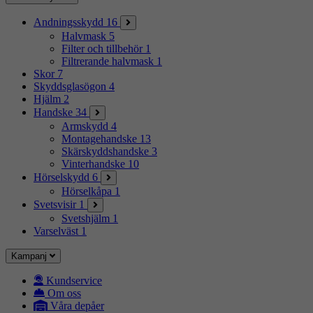
Andningsskydd
16
Halvmask
5
Filter och tillbehör
1
Filtrerande halvmask
1
Skor
7
Skyddsglasögon
4
Hjälm
2
Handske
34
Armskydd
4
Montagehandske
13
Skärskyddshandske
3
Vinterhandske
10
Hörselskydd
6
Hörselkåpa
1
Svetsvisir
1
Svetshjälm
1
Varselväst
1
Kampanj
Kundservice
Om oss
Våra depåer