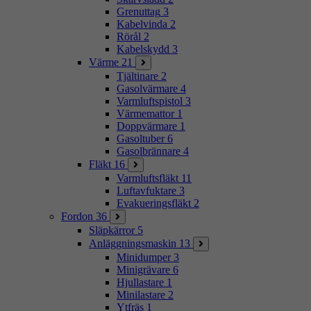
Grenuttag
3
Kabelvinda
2
Rörål
2
Kabelskydd
3
Värme
21
Tjältinare
2
Gasolvärmare
4
Varmluftspistol
3
Värmemattor
1
Doppvärmare
1
Gasoltuber
6
Gasolbrännare
4
Fläkt
16
Varmluftsfläkt
11
Luftavfuktare
3
Evakueringsfläkt
2
Fordon
36
Släpkärror
5
Anläggningsmaskin
13
Minidumper
3
Minigrävare
6
Hjullastare
1
Minilastare
2
Ytfräs
1