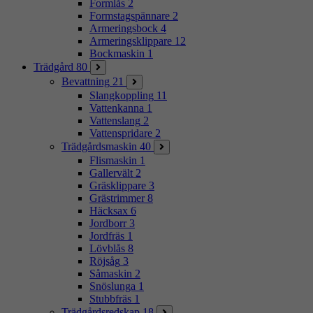
Formlås
2
Formstagspännare
2
Armeringsbock
4
Armeringsklippare
12
Bockmaskin
1
Trädgård
80
Bevattning
21
Slangkoppling
11
Vattenkanna
1
Vattenslang
2
Vattenspridare
2
Trädgårdsmaskin
40
Flismaskin
1
Gallervält
2
Gräsklippare
3
Grästrimmer
8
Häcksax
6
Jordborr
3
Jordfräs
1
Lövblås
8
Röjsåg
3
Såmaskin
2
Snöslunga
1
Stubbfräs
1
Trädgårdsredskap
18