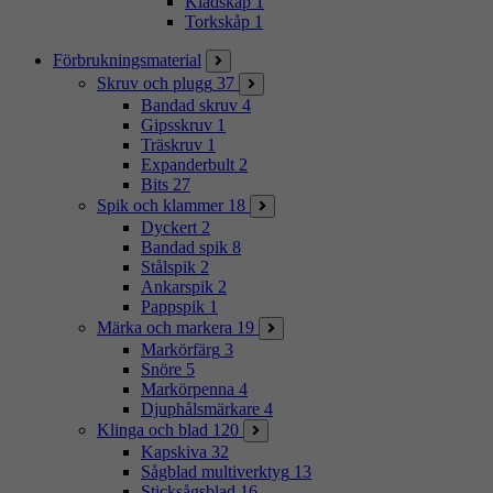
Klädskåp
1
Torkskåp
1
Förbrukningsmaterial
Skruv och plugg
37
Bandad skruv
4
Gipsskruv
1
Träskruv
1
Expanderbult
2
Bits
27
Spik och klammer
18
Dyckert
2
Bandad spik
8
Stålspik
2
Ankarspik
2
Pappspik
1
Märka och markera
19
Markörfärg
3
Snöre
5
Markörpenna
4
Djuphålsmärkare
4
Klinga och blad
120
Kapskiva
32
Sågblad multiverktyg
13
Sticksågsblad
16