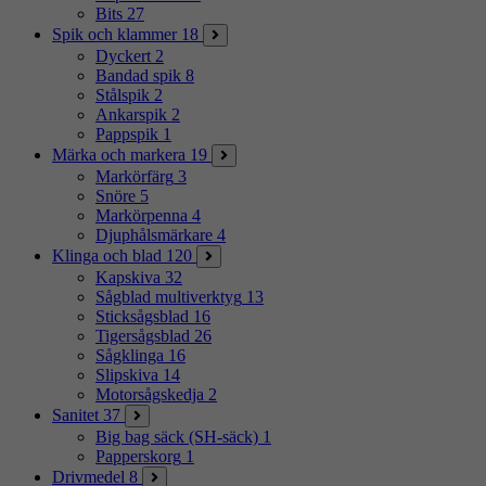
Bits
27
Spik och klammer
18
Dyckert
2
Bandad spik
8
Stålspik
2
Ankarspik
2
Pappspik
1
Märka och markera
19
Markörfärg
3
Snöre
5
Markörpenna
4
Djuphålsmärkare
4
Klinga och blad
120
Kapskiva
32
Sågblad multiverktyg
13
Sticksågsblad
16
Tigersågsblad
26
Sågklinga
16
Slipskiva
14
Motorsågskedja
2
Sanitet
37
Big bag säck (SH-säck)
1
Papperskorg
1
Drivmedel
8