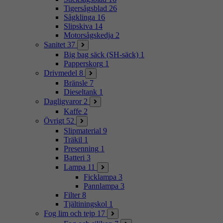
Tigersågsblad
26
Sågklinga
16
Slipskiva
14
Motorsågskedja
2
Sanitet
37
Big bag säck (SH-säck)
1
Papperskorg
1
Drivmedel
8
Bränsle
7
Dieseltank
1
Dagligvaror
2
Kaffe
2
Övrigt
52
Slipmaterial
9
Träkil
1
Presenning
1
Batteri
3
Lampa
11
Ficklampa
3
Pannlampa
3
Filter
8
Tjältiningskol
1
Fog lim och tejp
17