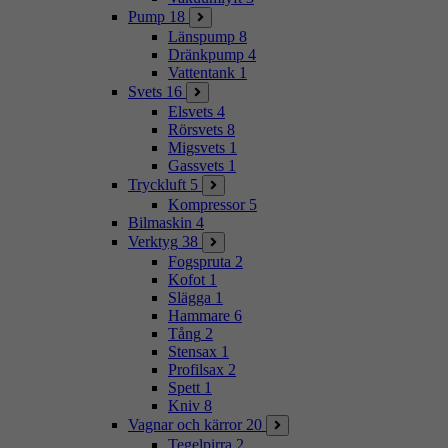
Pump
18
Länspump
8
Dränkpump
4
Vattentank
1
Svets
16
Elsvets
4
Rörsvets
8
Migsvets
1
Gassvets
1
Tryckluft
5
Kompressor
5
Bilmaskin
4
Verktyg
38
Fogspruta
2
Kofot
1
Slägga
1
Hammare
6
Tång
2
Stensax
1
Profilsax
2
Spett
1
Kniv
8
Vagnar och kärror
20
Tegelpirra
2