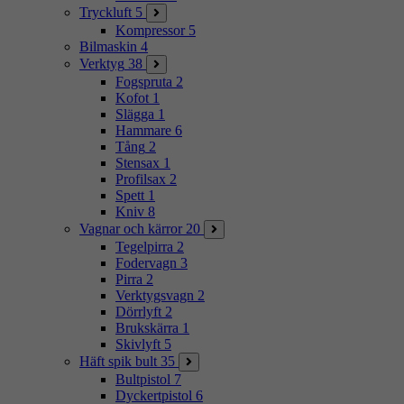
Tryckluft
5
Kompressor
5
Bilmaskin
4
Verktyg
38
Fogspruta
2
Kofot
1
Slägga
1
Hammare
6
Tång
2
Stensax
1
Profilsax
2
Spett
1
Kniv
8
Vagnar och kärror
20
Tegelpirra
2
Fodervagn
3
Pirra
2
Verktygsvagn
2
Dörrlyft
2
Brukskärra
1
Skivlyft
5
Häft spik bult
35
Bultpistol
7
Dyckertpistol
6