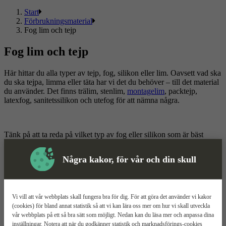
Start
Förbrukningsmaterial
Fog lim och tejp
Fog lim och tejp
Här hittar du alla typer av tejp, fog, silikon eller lim. Oavsett vad ska
du ska tejpa, limma eller täta har vi det du behöver – till det material
du använder. Det finns trälim, stenlim,
montagelim
, packtejp,
latexfog, sanitetssilikon och utefog för att nämna några.
Tänk på att ta reda på vilket typ av fog eller silikon som är bäst
lämpad för din uppgift samt att du har rätt verktyg. Du kanske
behöver en
fogspruta
? Det finns både handjagade och med
Några kakor, för vår och din skull
batteridrift.
Ska du hantera tejp kan det var skönt med en ny
kniv
. Om du ska
Vi vill att vår webbplats skall fungera bra för dig. För att göra det använder vi kakor
använda
lim
är det bra om du kontrollerat att limmet passar för båda
(cookies) för bland annat statistik så att vi kan lära oss mer om hur vi skall utveckla
ytorna som ska limmas, annars finns det risk att limmet inte fäster.
vår webbplats på ett så bra sätt som möjligt. Nedan kan du läsa mer och anpassa dina
inställningar. Notera att när du godkänner statistik och marknadsförings-cookies