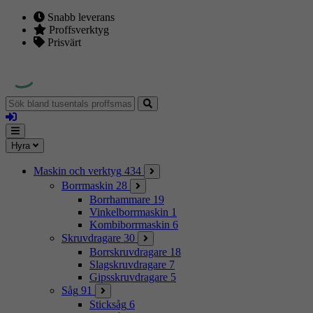
Snabb leverans
Proffsverktyg
Prisvärt
Sök
bland
Logga
tusentals
in
proffsmaskiner
Mina
Meny
Hyra
sidor
Maskin och verktyg
434
Borrmaskin
28
Borrhammare
19
Vinkelborrmaskin
1
Kombiborrmaskin
6
Skruvdragare
30
Borrskruvdragare
18
Slagskruvdragare
7
Gipsskruvdragare
5
Såg
91
Sticksåg
6