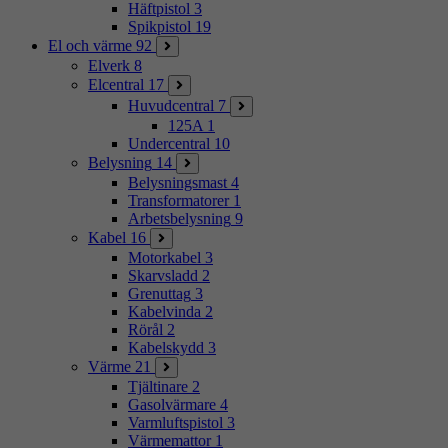
Häftpistol
3
Spikpistol
19
El och värme
92
Elverk
8
Elcentral
17
Huvudcentral
7
125A
1
Undercentral
10
Belysning
14
Belysningsmast
4
Transformatorer
1
Arbetsbelysning
9
Kabel
16
Motorkabel
3
Skarvsladd
2
Grenuttag
3
Kabelvinda
2
Rörål
2
Kabelskydd
3
Värme
21
Tjältinare
2
Gasolvärmare
4
Varmluftspistol
3
Värmemattor
1