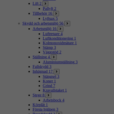
Lift
2
Pallyft
2
Tillbehör
16
Lyftsax
5
Skydd och arbetsmiljö
56
Arbetsmiljö
16
Luftrenare
4
Luftkonditionering
1
Kolmonoxidmätare
1
Stämp
3
Väggstöd
2
Ställning
4
Aluminiumställning
3
Fallskydd
3
Inhägnad
17
Stängsel
3
Koner
1
Grind
7
Kravallstaket
1
Stege
8
Arbetsbock
4
Körplåt
1
Första hjälpen
3