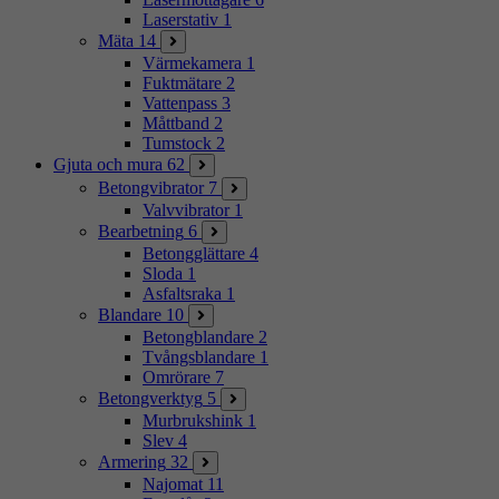
Laserstativ
1
Mäta
14
Värmekamera
1
Fuktmätare
2
Vattenpass
3
Måttband
2
Tumstock
2
Gjuta och mura
62
Betongvibrator
7
Valvvibrator
1
Bearbetning
6
Betongglättare
4
Sloda
1
Asfaltsraka
1
Blandare
10
Betongblandare
2
Tvångsblandare
1
Omrörare
7
Betongverktyg
5
Murbrukshink
1
Slev
4
Armering
32
Najomat
11