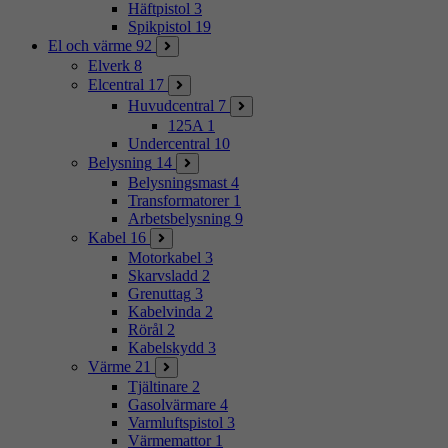
Häftpistol
3
Spikpistol
19
El och värme
92
Elverk
8
Elcentral
17
Huvudcentral
7
125A
1
Undercentral
10
Belysning
14
Belysningsmast
4
Transformatorer
1
Arbetsbelysning
9
Kabel
16
Motorkabel
3
Skarvsladd
2
Grenuttag
3
Kabelvinda
2
Rörål
2
Kabelskydd
3
Värme
21
Tjältinare
2
Gasolvärmare
4
Varmluftspistol
3
Värmemattor
1