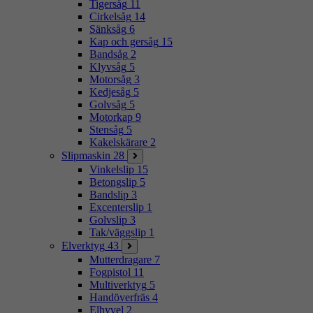
Tigersåg
11
Cirkelsåg
14
Sänksåg
6
Kap och gersåg
15
Bandsåg
2
Klyvsåg
5
Motorsåg
3
Kedjesåg
5
Golvsåg
5
Motorkap
9
Stensåg
5
Kakelskärare
2
Slipmaskin
28
Vinkelslip
15
Betongslip
5
Bandslip
3
Excenterslip
1
Golvslip
3
Tak/väggslip
1
Elverktyg
43
Mutterdragare
7
Fogpistol
11
Multiverktyg
5
Handöverfräs
4
Elhyvel
2