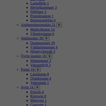
Lamellfräs
1
Mejselhammare
3
Nibblare
3
Popnitmaskin
1
Betongspårfräs
6
Anläggningsmaskin
21
Markvibrator
14
Vibratorstamp
6
Städmaskin
38
Dammsugare
29
Våtdammsugare
4
Högtryckstvätt
3
Övrig maskin
18
Mattstripper
3
Vakuumlyft
3
Pump
18
Länspump
8
Dränkpump
4
Vattentank
1
Svets
16
Elsvets
4
Rörsvets
8
Migsvets
1
Gassvets
1