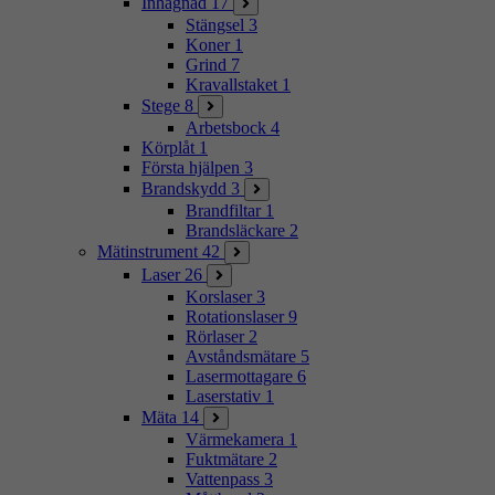
Inhägnad
17
Stängsel
3
Koner
1
Grind
7
Kravallstaket
1
Stege
8
Arbetsbock
4
Körplåt
1
Första hjälpen
3
Brandskydd
3
Brandfiltar
1
Brandsläckare
2
Mätinstrument
42
Laser
26
Korslaser
3
Rotationslaser
9
Rörlaser
2
Avståndsmätare
5
Lasermottagare
6
Laserstativ
1
Mäta
14
Värmekamera
1
Fuktmätare
2
Vattenpass
3