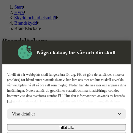
Start
Hyra
Skydd och arbetsmiljö
Brandskydd
Brandsläckare
Brandsläckare
Några kakor, för vår och din skull
Läs mer
Läs mindre
Om ToolPal
Vi vill att vår webbplats skall fungera bra för dig. För att göra det använder vi kakor
Om oss
(cookies) för bland annat statistik så att vi kan lära oss mer om hur vi skall utveckla
5 enkla steg
vår webbplats på ett så bra sätt som möjligt. Nedan kan du läsa mer och anpassa dina
Bli kund
inställningar. Notera att när du godkänner statistik och marknadsförings-cookies
Våra depåer
kommer viss data överföras utanför EU. Hur den informationen används av berörda
Boka demo
[...]
bolag vet vi inte exakt. Till exempel uppfyller inte USA:s lagstiftning alla de krav
Vattenrening
gällande hantering av personuppgifter som ställs inom EU, vilket kan innebära vissa
ToolPal To Go
risker för dina personuppgifter. De berörda bolagen måste lämna över uppgifter till
Visa detaljer
brottsbekämpande myndigheter i USA om de får en sådan begäran. Det kan dock
Kundservice
vara svårt eller omöjligt för dig att hävda dina rättigheter, t.ex. rätten till radering,
Tillåt alla
gällande eventuella personuppgifter som de brottsbekämpande myndigheterna har
Kontakta oss