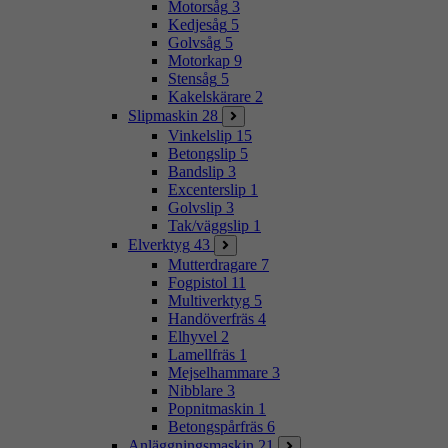
Motorsåg
3
Kedjesåg
5
Golvsåg
5
Motorkap
9
Stensåg
5
Kakelskärare
2
Slipmaskin
28
Vinkelslip
15
Betongslip
5
Bandslip
3
Excenterslip
1
Golvslip
3
Tak/väggslip
1
Elverktyg
43
Mutterdragare
7
Fogpistol
11
Multiverktyg
5
Handöverfräs
4
Elhyvel
2
Lamellfräs
1
Mejselhammare
3
Nibblare
3
Popnitmaskin
1
Betongspårfräs
6
Anläggningsmaskin
21