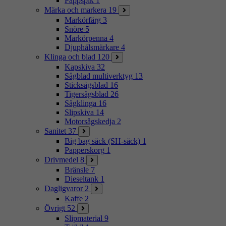
Pappspik
1
Märka och markera
19
Markörfärg
3
Snöre
5
Markörpenna
4
Djuphålsmärkare
4
Klinga och blad
120
Kapskiva
32
Sågblad multiverktyg
13
Sticksågsblad
16
Tigersågsblad
26
Sågklinga
16
Slipskiva
14
Motorsågskedja
2
Sanitet
37
Big bag säck (SH-säck)
1
Papperskorg
1
Drivmedel
8
Bränsle
7
Dieseltank
1
Dagligvaror
2
Kaffe
2
Övrigt
52
Slipmaterial
9