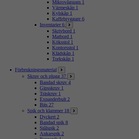
Mikrovågsugn
1
Värmeskåp
1
Kylskåp
1
Kaffebryggare
6
Inventarier
6
Skrivbord
1
Matbord
1
Köksstol
1
Kontorsstol
1
Klädskåp
1
Torkskåp
1
Förbrukningsmaterial
Skruv och plugg
37
Bandad skruv
4
Gipsskruv
1
Träskruv
1
Expanderbult
2
Bits
27
Spik och klammer
18
Dyckert
2
Bandad spik
8
Stålspik
2
Ankarspik
2