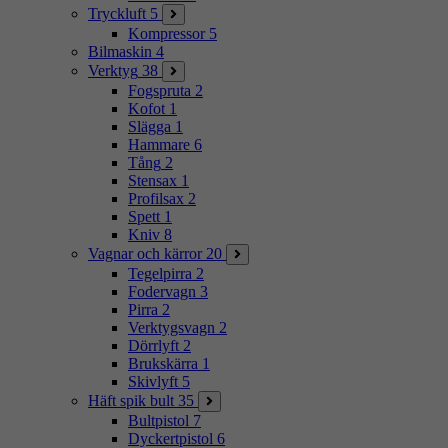
Tryckluft
5
Kompressor
5
Bilmaskin
4
Verktyg
38
Fogspruta
2
Kofot
1
Slägga
1
Hammare
6
Tång
2
Stensax
1
Profilsax
2
Spett
1
Kniv
8
Vagnar och kärror
20
Tegelpirra
2
Fodervagn
3
Pirra
2
Verktygsvagn
2
Dörrlyft
2
Brukskärra
1
Skivlyft
5
Häft spik bult
35
Bultpistol
7
Dyckertpistol
6