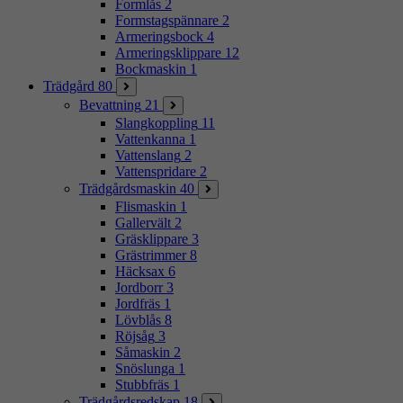
Formlås
2
Formstagspännare
2
Armeringsbock
4
Armeringsklippare
12
Bockmaskin
1
Trädgård
80
Bevattning
21
Slangkoppling
11
Vattenkanna
1
Vattenslang
2
Vattenspridare
2
Trädgårdsmaskin
40
Flismaskin
1
Gallervält
2
Gräsklippare
3
Grästrimmer
8
Häcksax
6
Jordborr
3
Jordfräs
1
Lövblås
8
Röjsåg
3
Såmaskin
2
Snöslunga
1
Stubbfräs
1
Trädgårdsredskap
18