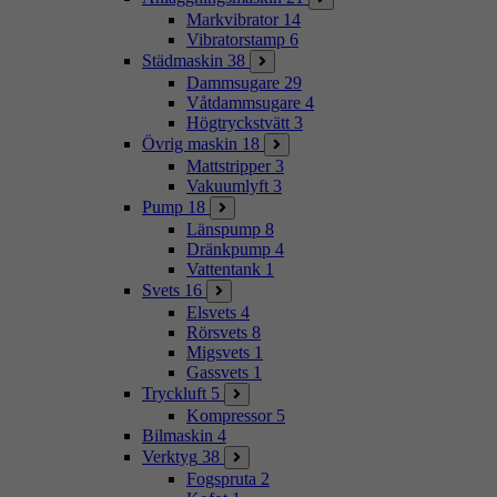
Markvibrator
14
Vibratorstamp
6
Städmaskin
38
Dammsugare
29
Våtdammsugare
4
Högtryckstvätt
3
Övrig maskin
18
Mattstripper
3
Vakuumlyft
3
Pump
18
Länspump
8
Dränkpump
4
Vattentank
1
Svets
16
Elsvets
4
Rörsvets
8
Migsvets
1
Gassvets
1
Tryckluft
5
Kompressor
5
Bilmaskin
4
Verktyg
38
Fogspruta
2