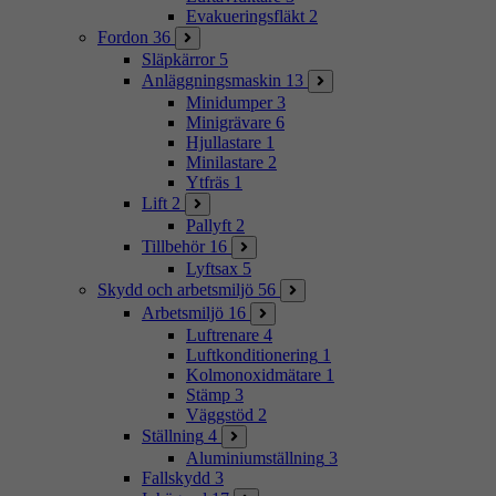
Evakueringsfläkt
2
Fordon
36
Släpkärror
5
Anläggningsmaskin
13
Minidumper
3
Minigrävare
6
Hjullastare
1
Minilastare
2
Ytfräs
1
Lift
2
Pallyft
2
Tillbehör
16
Lyftsax
5
Skydd och arbetsmiljö
56
Arbetsmiljö
16
Luftrenare
4
Luftkonditionering
1
Kolmonoxidmätare
1
Stämp
3
Väggstöd
2
Ställning
4
Aluminiumställning
3
Fallskydd
3