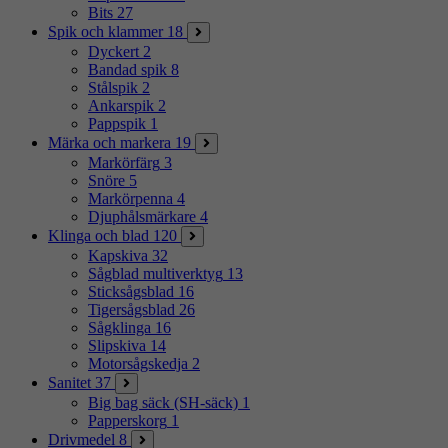
Bits
27
Spik och klammer
18
Dyckert
2
Bandad spik
8
Stålspik
2
Ankarspik
2
Pappspik
1
Märka och markera
19
Markörfärg
3
Snöre
5
Markörpenna
4
Djuphålsmärkare
4
Klinga och blad
120
Kapskiva
32
Sågblad multiverktyg
13
Sticksågsblad
16
Tigersågsblad
26
Sågklinga
16
Slipskiva
14
Motorsågskedja
2
Sanitet
37
Big bag säck (SH-säck)
1
Papperskorg
1
Drivmedel
8