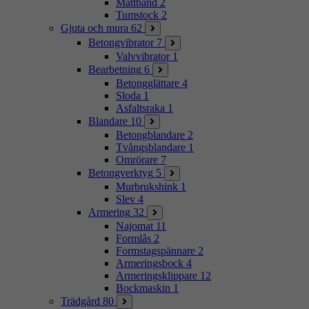
Måttband
2
Tumstock
2
Gjuta och mura
62
Betongvibrator
7
Valvvibrator
1
Bearbetning
6
Betongglättare
4
Sloda
1
Asfaltsraka
1
Blandare
10
Betongblandare
2
Tvångsblandare
1
Omrörare
7
Betongverktyg
5
Murbrukshink
1
Slev
4
Armering
32
Najomat
11
Formlås
2
Formstagspännare
2
Armeringsbock
4
Armeringsklippare
12
Bockmaskin
1
Trädgård
80