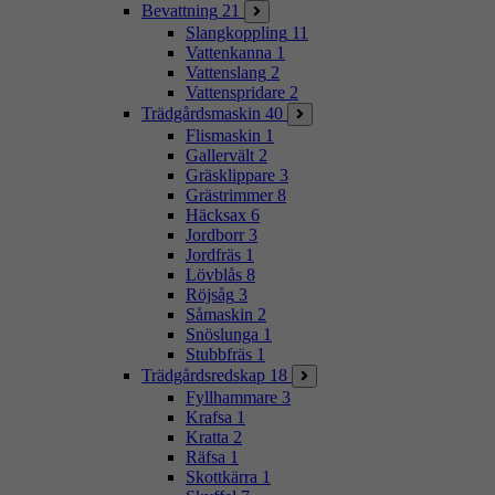
Bevattning
21
Slangkoppling
11
Vattenkanna
1
Vattenslang
2
Vattenspridare
2
Trädgårdsmaskin
40
Flismaskin
1
Gallervält
2
Gräsklippare
3
Grästrimmer
8
Häcksax
6
Jordborr
3
Jordfräs
1
Lövblås
8
Röjsåg
3
Såmaskin
2
Snöslunga
1
Stubbfräs
1
Trädgårdsredskap
18
Fyllhammare
3
Krafsa
1
Kratta
2
Räfsa
1
Skottkärra
1