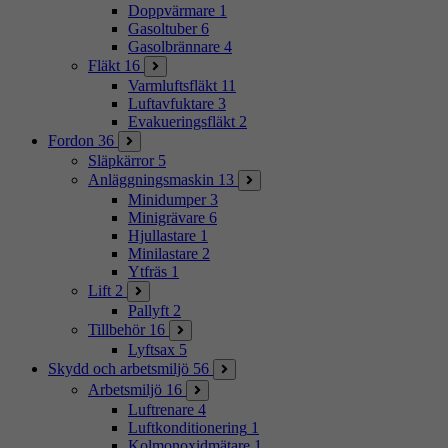
Doppvärmare
1
Gasoltuber
6
Gasolbrännare
4
Fläkt
16
Varmluftsfläkt
11
Luftavfuktare
3
Evakueringsfläkt
2
Fordon
36
Släpkärror
5
Anläggningsmaskin
13
Minidumper
3
Minigrävare
6
Hjullastare
1
Minilastare
2
Ytfräs
1
Lift
2
Pallyft
2
Tillbehör
16
Lyftsax
5
Skydd och arbetsmiljö
56
Arbetsmiljö
16
Luftrenare
4
Luftkonditionering
1
Kolmonoxidmätare
1