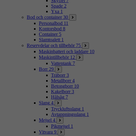
Skyffel
7
Spade
2
Yxa
1
Bod och container
30
Personalbod
11
Kontorsbod
8
Container
5
Slamtoalett
1
Reservdelar och tillbehör
75
Maskinbatteri och laddare
10
Maskintillbehör
12
Vattentank
7
Borr
29
Träborr
3
Metallborr
4
Betongborr
10
Kakelborr
3
Hålsåg
7
Slang
4
Tryckluftsslang
1
Avtappningsslang
1
Mejsel
4
Pikmejsel
1
Vitvara
9