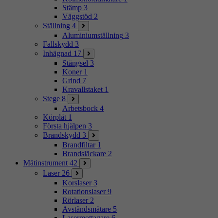
Stämp
3
Väggstöd
2
Ställning
4
Aluminiumställning
3
Fallskydd
3
Inhägnad
17
Stängsel
3
Koner
1
Grind
7
Kravallstaket
1
Stege
8
Arbetsbock
4
Körplåt
1
Första hjälpen
3
Brandskydd
3
Brandfiltar
1
Brandsläckare
2
Mätinstrument
42
Laser
26
Korslaser
3
Rotationslaser
9
Rörlaser
2
Avståndsmätare
5
Lasermottagare
6