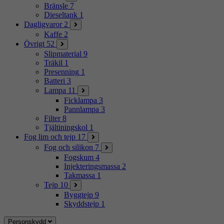
Bränsle
7
Dieseltank
1
Dagligvaror
2
Kaffe
2
Övrigt
52
Slipmaterial
9
Träkil
1
Presenning
1
Batteri
3
Lampa
11
Ficklampa
3
Pannlampa
3
Filter
8
Tjältiningskol
1
Fog lim och tejp
17
Fog och silikon
7
Fogskum
4
Injekteringsmassa
2
Takmassa
1
Tejp
10
Byggtejp
9
Skyddstejp
1
Personskydd