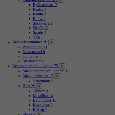
Fyllhammare
3
Krafsa
1
Kratta
2
Räfsa
1
Skottkärra
1
Skyffel
7
Spade
2
Yxa
1
Bod och container
30
Personalbod
11
Kontorsbod
8
Container
5
Slamtoalett
1
Reservdelar och tillbehör
75
Maskinbatteri och laddare
10
Maskintillbehör
12
Vattentank
7
Borr
29
Träborr
3
Metallborr
4
Betongborr
10
Kakelborr
3
Hålsåg
7
Slang
4