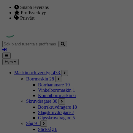
Snabb leverans
Proffsverktyg
Prisvärt
Sök
bland
Logga
tusentals
in
proffsmaskiner
Mina
Meny
Hyra
sidor
Maskin och verktyg
433
Borrmaskin
28
Borrhammare
19
Vinkelborrmaskin
1
Kombiborrmaskin
6
Skruvdragare
30
Borrskruvdragare
18
Slagskruvdragare
7
Gipsskruvdragare
5
Såg
91
Sticksåg
6