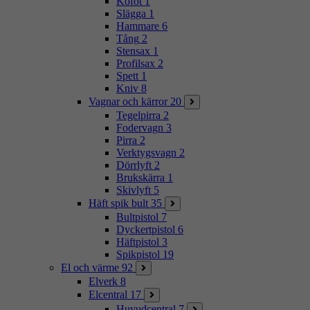
Kofot
1
Slägga
1
Hammare
6
Tång
2
Stensax
1
Profilsax
2
Spett
1
Kniv
8
Vagnar och kärror
20
Tegelpirra
2
Fodervagn
3
Pirra
2
Verktygsvagn
2
Dörrlyft
2
Brukskärra
1
Skivlyft
5
Häft spik bult
35
Bultpistol
7
Dyckertpistol
6
Häftpistol
3
Spikpistol
19
El och värme
92
Elverk
8
Elcentral
17
Huvudcentral
7