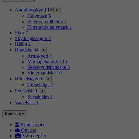
Andningsskydd
16
Halvmask
5
Filter och tillbehör
1
Filtrerande halvmask
1
Skor
7
Skyddsglasögon
4
Hjälm
2
Handske
34
Armskydd
4
Montagehandske
13
Skärskyddshandske
3
Vinterhandske
10
Hörselskydd
6
Hörselkåpa
1
Svetsvisir
1
Svetshjälm
1
Varselväst
1
Kampanj
Kundservice
Om oss
Våra depåer