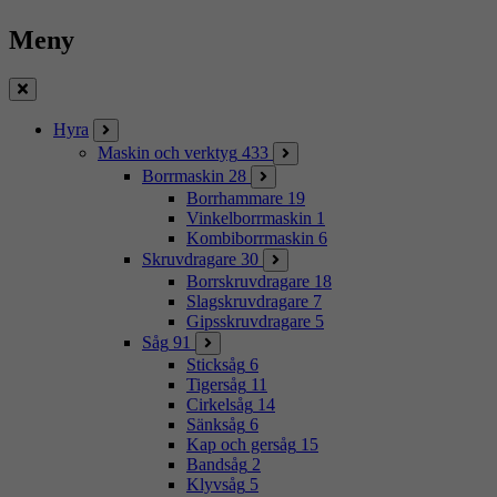
Meny
Stäng
Hyra
Maskin och verktyg
433
Borrmaskin
28
Borrhammare
19
Vinkelborrmaskin
1
Kombiborrmaskin
6
Skruvdragare
30
Borrskruvdragare
18
Slagskruvdragare
7
Gipsskruvdragare
5
Såg
91
Sticksåg
6
Tigersåg
11
Cirkelsåg
14
Sänksåg
6
Kap och gersåg
15
Bandsåg
2
Klyvsåg
5