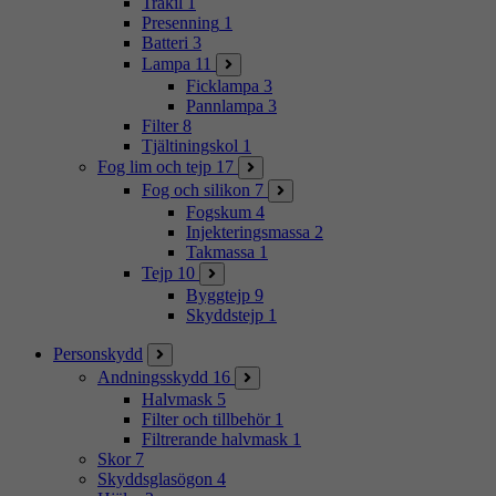
Träkil
1
Presenning
1
Batteri
3
Lampa
11
Ficklampa
3
Pannlampa
3
Filter
8
Tjältiningskol
1
Fog lim och tejp
17
Fog och silikon
7
Fogskum
4
Injekteringsmassa
2
Takmassa
1
Tejp
10
Byggtejp
9
Skyddstejp
1
Personskydd
Andningsskydd
16
Halvmask
5
Filter och tillbehör
1
Filtrerande halvmask
1
Skor
7
Skyddsglasögon
4