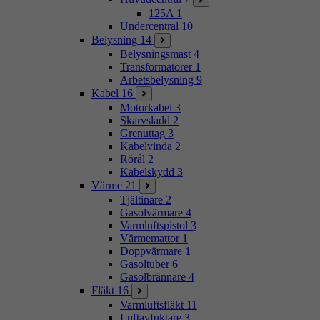
125A
1
Undercentral
10
Belysning
14
Belysningsmast
4
Transformatorer
1
Arbetsbelysning
9
Kabel
16
Motorkabel
3
Skarvsladd
2
Grenuttag
3
Kabelvinda
2
Rörål
2
Kabelskydd
3
Värme
21
Tjältinare
2
Gasolvärmare
4
Varmluftspistol
3
Värmemattor
1
Doppvärmare
1
Gasoltuber
6
Gasolbrännare
4
Fläkt
16
Varmluftsfläkt
11
Luftavfuktare
3