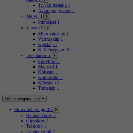
Tryckluftsslang
1
Avtappningsslang
1
Mejsel
4
Pikmejsel
1
Vitvara
9
Mikrovågsugn
1
Värmeskåp
1
Kylskåp
1
Kaffebryggare
6
Inventarier
6
Skrivbord
1
Matbord
1
Köksstol
1
Kontorsstol
1
Klädskåp
1
Torkskåp
1
Förbrukningsmaterial
Skruv och plugg
37
Bandad skruv
4
Gipsskruv
1
Träskruv
1
Expanderbult
2