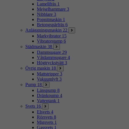
Lamellfräs
1
Mejselhammare
3
Nibblare
3
Popnitmaskin
1
Betongspårfräs
6
Anläggningsmaskin
22
Markvibrator
15
Vibratorstamp
6
Städmaskin
38
Dammsugare
29
Våtdammsugare
4
Högtryckstvätt
3
Övrig maskin
18
Mattstripper
3
Vakuumlyft
3
Pump
18
Länspump
8
Dränkpump
4
Vattentank
1
Svets
16
Elsvets
4
Rörsvets
8
Migsvets
1
Gassvets
1