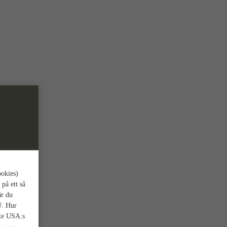
ookies)
 på ett så
är du
U. Hur
nte USA:s
et kan