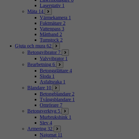
Laserstativ
1
Mäta
14
Värmekamera
1
Fuktmätare
2
Vattenpass
3
Måttband
2
Tumstock
2
Gjuta och mura
62
Betongvibrator
7
Valvvibrator
1
Bearbetning
6
Betongglättare
4
Sloda
1
Asfaltsraka
1
Blandare
10
Betongblandare
2
Tvångsblandare
1
Omrörare
7
Betongverktyg
5
Murbrukshink
1
Slev
4
Armering
32
Najomat
11