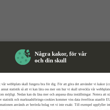
Några kakor, för vår
och din skull
tt vår webbplats skall fungera bra för dig. För att göra det använder vi kakor (c
 annat statistik så att vi kan lära oss mer om hur vi skall utveckla vår webbplats
som möjligt. Nedan kan du läsa mer och anpassa dina inställningar. Notera att n
r statistik och marknadsförings-cookies kommer viss data överföras utanför E
rmationen används av berörda bolag vet vi inte exakt. Till exempel uppfyller i
ing alla de krav gällande hantering av personuppgifter som ställs inom EU, vilk