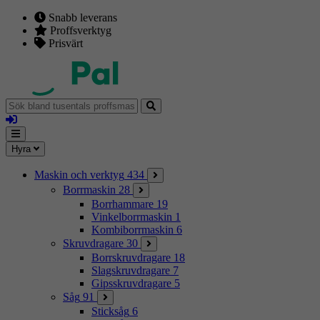
Snabb leverans
Proffsverktyg
Prisvärt
Sök
bland
Logga
tusentals
in
proffsmaskiner
Mina
Meny
Hyra
sidor
Maskin och verktyg
434
Borrmaskin
28
Borrhammare
19
Vinkelborrmaskin
1
Kombiborrmaskin
6
Skruvdragare
30
Borrskruvdragare
18
Slagskruvdragare
7
Gipsskruvdragare
5
Såg
91
Sticksåg
6