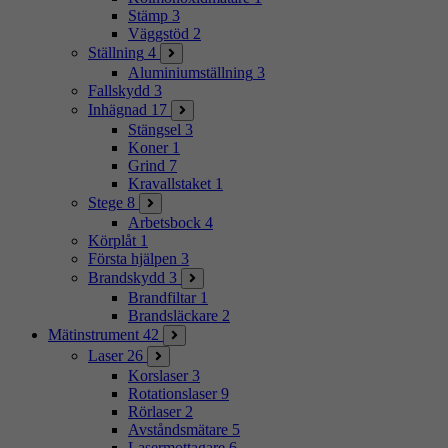
Stämp
3
Väggstöd
2
Ställning
4
Aluminiumställning
3
Fallskydd
3
Inhägnad
17
Stängsel
3
Koner
1
Grind
7
Kravallstaket
1
Stege
8
Arbetsbock
4
Körplåt
1
Första hjälpen
3
Brandskydd
3
Brandfiltar
1
Brandsläckare
2
Mätinstrument
42
Laser
26
Korslaser
3
Rotationslaser
9
Rörlaser
2
Avståndsmätare
5
Lasermottagare
6