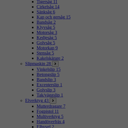
Tigersåg
11
Cirkelsåg
14
Sänksåg
6
Kap och gersåg
15
Bandsåg
2
Klyvsåg
5
Motorsåg
3
Kedjesåg
5
Golvsåg
5
Motorkap
9
Stensåg
5
Kakelskärare
2
Slipmaskin
28
Vinkelslip
15
Betongslip
5
Bandslip
3
Excenterslip
1
Golvslip
3
Tak/väggslip
1
Elverktyg
43
Mutterdragare
7
Fogpistol
11
Multiverktyg
5
Handöverfräs
4
Elhyvel
2