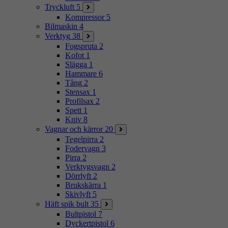
Tryckluft
5
Kompressor
5
Bilmaskin
4
Verktyg
38
Fogspruta
2
Kofot
1
Slägga
1
Hammare
6
Tång
2
Stensax
1
Profilsax
2
Spett
1
Kniv
8
Vagnar och kärror
20
Tegelpirra
2
Fodervagn
3
Pirra
2
Verktygsvagn
2
Dörrlyft
2
Brukskärra
1
Skivlyft
5
Häft spik bult
35
Bultpistol
7
Dyckertpistol
6