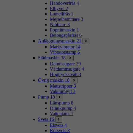
Handöverfräs
4
Elhyvel
2
Lamellfräs
1
Mejselhammare
3
Nibblare
3
Popnitmaskin
1
Betongspårfräs
6
Anläggningsmaskin
21
Markvibrator
14
Vibratorstamp
6
Städmaskin
38
Dammsugare
29
Våtdammsugare
4
Högtryckstvätt
3
Övrig maskin
18
Mattstripper
3
Vakuumlyft
3
Pump
18
Länspump
8
Dränkpump
4
Vattentank
1
Svets
16
Elsvets
4
Rörsvets
8