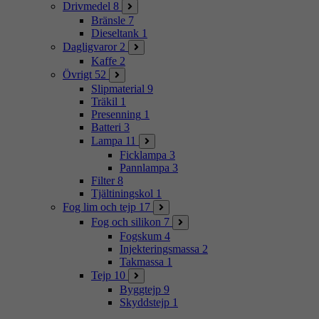
Drivmedel
8
Bränsle
7
Dieseltank
1
Dagligvaror
2
Kaffe
2
Övrigt
52
Slipmaterial
9
Träkil
1
Presenning
1
Batteri
3
Lampa
11
Ficklampa
3
Pannlampa
3
Filter
8
Tjältiningskol
1
Fog lim och tejp
17
Fog och silikon
7
Fogskum
4
Injekteringsmassa
2
Takmassa
1
Tejp
10
Byggtejp
9
Skyddstejp
1