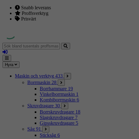
Snabb leverans
Proffsverktyg
Prisvärt
Sök
bland
Logga
tusentals
in
proffsmaskiner
Mina
Meny
Hyra
sidor
Maskin och verktyg
433
Borrmaskin
28
Borrhammare
19
Vinkelborrmaskin
1
Kombiborrmaskin
6
Skruvdragare
30
Borrskruvdragare
18
Slagskruvdragare
7
Gipsskruvdragare
5
Såg
91
Sticksåg
6