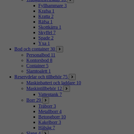
Fyllhammare
3
Krafsa
1
Kratta
2
Räfsa
1
Skottkärra
1
Skyffel
7
Spade
2
Yxa
1
Bod och container
30
Personalbod
11
Kontorsbod
8
Container
5
Slamtoalett
1
Reservdelar och tillbehör
75
Maskinbatteri och laddare
10
Maskintillbehör
12
Vattentank
7
Borr
29
Träborr
3
Metallborr
4
Betongborr
10
Kakelborr
3
Hålsåg
7
Slang
4