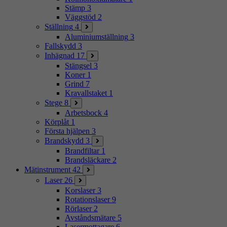
Stämp
3
Väggstöd
2
Ställning
4
Aluminiumställning
3
Fallskydd
3
Inhägnad
17
Stängsel
3
Koner
1
Grind
7
Kravallstaket
1
Stege
8
Arbetsbock
4
Körplåt
1
Första hjälpen
3
Brandskydd
3
Brandfiltar
1
Brandsläckare
2
Mätinstrument
42
Laser
26
Korslaser
3
Rotationslaser
9
Rörlaser
2
Avståndsmätare
5
Lasermottagare
6