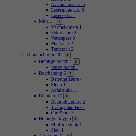
Avståndsmätare
5
Lasermottagare
6
Laserstativ
1
Mäta
14
Värmekamera
1
Fuktmätare
2
Vattenpass
3
Måttband
2
Tumstock
2
Gjuta och mura
62
Betongvibrator
7
Valvvibrator
1
Bearbetning
6
Betongglättare
4
Sloda
1
Asfaltsraka
1
Blandare
10
Betongblandare
2
Tvångsblandare
1
Omrörare
7
Betongverktyg
5
Murbrukshink
1
Slev
4
Armering
32