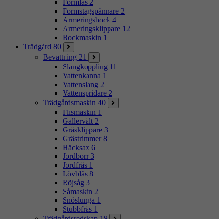
Formlås
2
Formstagspännare
2
Armeringsbock
4
Armeringsklippare
12
Bockmaskin
1
Trädgård
80
Bevattning
21
Slangkoppling
11
Vattenkanna
1
Vattenslang
2
Vattenspridare
2
Trädgårdsmaskin
40
Flismaskin
1
Gallervält
2
Gräsklippare
3
Grästrimmer
8
Häcksax
6
Jordborr
3
Jordfräs
1
Lövblås
8
Röjsåg
3
Såmaskin
2
Snöslunga
1
Stubbfräs
1
Trädgårdsredskap
18