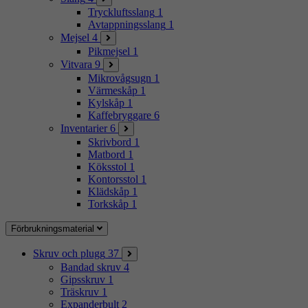
Tryckluftsslang
1
Avtappningsslang
1
Mejsel
4
Pikmejsel
1
Vitvara
9
Mikrovågsugn
1
Värmeskåp
1
Kylskåp
1
Kaffebryggare
6
Inventarier
6
Skrivbord
1
Matbord
1
Köksstol
1
Kontorsstol
1
Klädskåp
1
Torkskåp
1
Förbrukningsmaterial
Skruv och plugg
37
Bandad skruv
4
Gipsskruv
1
Träskruv
1
Expanderbult
2