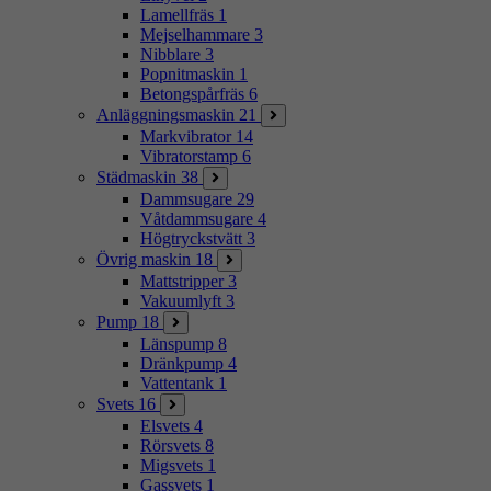
Lamellfräs
1
Mejselhammare
3
Nibblare
3
Popnitmaskin
1
Betongspårfräs
6
Anläggningsmaskin
21
Markvibrator
14
Vibratorstamp
6
Städmaskin
38
Dammsugare
29
Våtdammsugare
4
Högtryckstvätt
3
Övrig maskin
18
Mattstripper
3
Vakuumlyft
3
Pump
18
Länspump
8
Dränkpump
4
Vattentank
1
Svets
16
Elsvets
4
Rörsvets
8
Migsvets
1
Gassvets
1