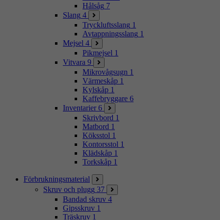
Hålsåg
7
Slang
4
Tryckluftsslang
1
Avtappningsslang
1
Mejsel
4
Pikmejsel
1
Vitvara
9
Mikrovågsugn
1
Värmeskåp
1
Kylskåp
1
Kaffebryggare
6
Inventarier
6
Skrivbord
1
Matbord
1
Köksstol
1
Kontorsstol
1
Klädskåp
1
Torkskåp
1
Förbrukningsmaterial
Skruv och plugg
37
Bandad skruv
4
Gipsskruv
1
Träskruv
1