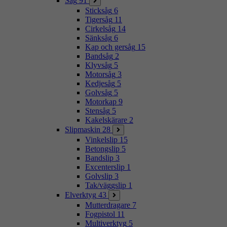
Såg
91
Sticksåg
6
Tigersåg
11
Cirkelsåg
14
Sänksåg
6
Kap och gersåg
15
Bandsåg
2
Klyvsåg
5
Motorsåg
3
Kedjesåg
5
Golvsåg
5
Motorkap
9
Stensåg
5
Kakelskärare
2
Slipmaskin
28
Vinkelslip
15
Betongslip
5
Bandslip
3
Excenterslip
1
Golvslip
3
Tak/väggslip
1
Elverktyg
43
Mutterdragare
7
Fogpistol
11
Multiverktyg
5