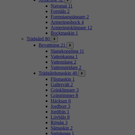
Najomat
11
Formlås
2
Formstagspännare
2
Armeringsbock
4
Armeringsklippare
12
Bockmaskin
1
Trädgård
80
Bevattning
21
Slangkoppling
11
Vattenkanna
1
Vattenslang
2
Vattenspridare
2
Trädgårdsmaskin
40
Flismaskin
1
Gallervält
2
Gräsklippare
3
Grästrimmer
8
Häcksax
6
Jordborr
3
Jordfräs
1
Lövblås
8
Röjsåg
3
Såmaskin
2
Snöslunga
1