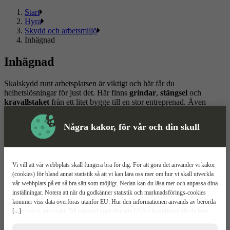
Start
Hyra
Skydd och arbetsmiljö
Inhägnad
Inhägnad
Skalskydd runt arbetsplatsen är viktigt och här får du
helhetslösningar för just det. Här finns
grindar
,
stängsel
och
kravallstaket
från ett litet bygge till en stor entreprenad. Även
koner och betongsuggor för tillfälliga avstängningar och mindre
sträckor hittar du här.
Några kakor, för vår och din skull
En inhägnad skyddar arbetsplatsen från obehöriga, både för din
säkerhet och för deras.
Vi vill att vår webbplats skall fungera bra för dig. För att göra det använder vi kakor
Läs mer
Läs mindre
(cookies) för bland annat statistik så att vi kan lära oss mer om hur vi skall utveckla
vår webbplats på ett så bra sätt som möjligt. Nedan kan du läsa mer och anpassa dina
Om ToolPal
inställningar. Notera att när du godkänner statistik och marknadsförings-cookies
kommer viss data överföras utanför EU. Hur den informationen används av berörda
Om oss
[...]
bolag vet vi inte exakt. Till exempel uppfyller inte USA:s lagstiftning alla de krav
5 enkla steg
gällande hantering av personuppgifter som ställs inom EU, vilket kan innebära vissa
Bli kund
risker för dina personuppgifter. De berörda bolagen måste lämna över uppgifter till