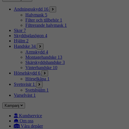
Andningsskydd
16
Halvmask
5
Filter och tillbehör
1
Filtrerande halvmask
1
Skor
7
Skyddsglasögon
4
Hjälm
2
Handske
34
Armskydd
4
Montagehandske
13
Skärskyddshandske
3
Vinterhandske
10
Hörselskydd
6
Hörselkåpa
1
Svetsvisir
1
Svetshjälm
1
Varselväst
1
Kampanj
Kundservice
Om oss
Våra depåer