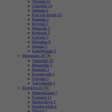
Tigersåg
11
Cirkelsåg
14
Sänksåg
6
Kap och gersåg
15
Bandsåg
2
Klyvsåg
5
Motorsåg
3
Kedjesåg
5
Golvsåg
5
Motorkap
9
Stensåg
5
Kakelskärare
2
Slipmaskin
28
Vinkelslip
15
Betongslip
5
Bandslip
3
Excenterslip
1
Golvslip
3
Tak/väggslip
1
Elverktyg
43
Mutterdragare
7
Fogpistol
11
Multiverktyg
5
Handöverfräs
4
Elhyvel
2