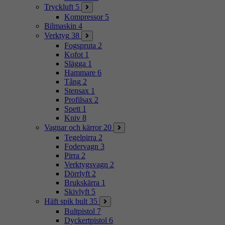
Tryckluft
5
Kompressor
5
Bilmaskin
4
Verktyg
38
Fogspruta
2
Kofot
1
Slägga
1
Hammare
6
Tång
2
Stensax
1
Profilsax
2
Spett
1
Kniv
8
Vagnar och kärror
20
Tegelpirra
2
Fodervagn
3
Pirra
2
Verktygsvagn
2
Dörrlyft
2
Brukskärra
1
Skivlyft
5
Häft spik bult
35
Bultpistol
7
Dyckertpistol
6