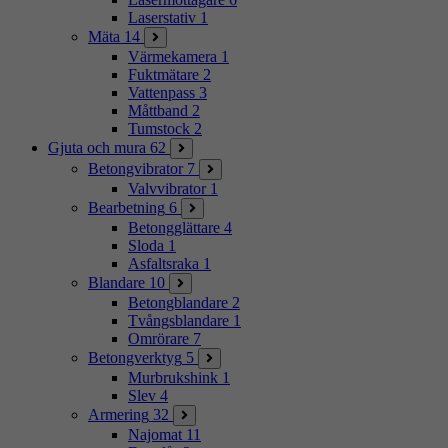
Laserstativ
1
Mäta
14
Värmekamera
1
Fuktmätare
2
Vattenpass
3
Måttband
2
Tumstock
2
Gjuta och mura
62
Betongvibrator
7
Valvvibrator
1
Bearbetning
6
Betongglättare
4
Sloda
1
Asfaltsraka
1
Blandare
10
Betongblandare
2
Tvångsblandare
1
Omrörare
7
Betongverktyg
5
Murbrukshink
1
Slev
4
Armering
32
Najomat
11