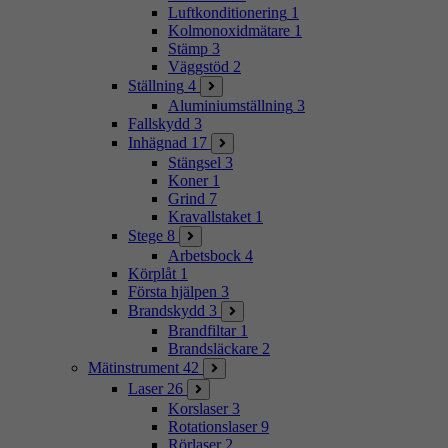
Luftkonditionering
1
Kolmonoxidmätare
1
Stämp
3
Väggstöd
2
Ställning
4
Aluminiumställning
3
Fallskydd
3
Inhägnad
17
Stängsel
3
Koner
1
Grind
7
Kravallstaket
1
Stege
8
Arbetsbock
4
Körplåt
1
Första hjälpen
3
Brandskydd
3
Brandfiltar
1
Brandsläckare
2
Mätinstrument
42
Laser
26
Korslaser
3
Rotationslaser
9
Rörlaser
2