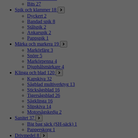
Bits
27
Spik och klammer
18
Dyckert
2
Bandad spik
8
Stålspik
2
Ankarspik
2
Pappspik
1
Märka och markera
19
Markörfärg
3
Snöre
5
Markörpenna
4
Djuphålsmärkare
4
Klinga och blad
120
Kapskiva
32
Sågblad multiverktyg
13
Sticksågsblad
16
Tigersågsblad
26
Sågklinga
16
Slipskiva
14
Motorsågskedja
2
Sanitet
37
Big bag säck (SH-säck)
1
Papperskorg
1
Drivmedel
8