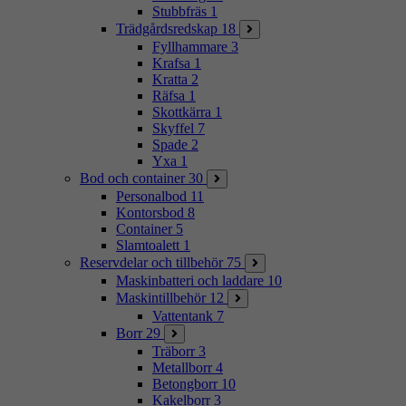
Stubbfräs
1
Trädgårdsredskap
18
Fyllhammare
3
Krafsa
1
Kratta
2
Räfsa
1
Skottkärra
1
Skyffel
7
Spade
2
Yxa
1
Bod och container
30
Personalbod
11
Kontorsbod
8
Container
5
Slamtoalett
1
Reservdelar och tillbehör
75
Maskinbatteri och laddare
10
Maskintillbehör
12
Vattentank
7
Borr
29
Träborr
3
Metallborr
4
Betongborr
10
Kakelborr
3