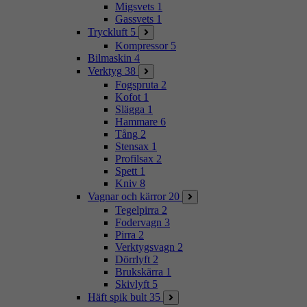
Migsvets
1
Gassvets
1
Tryckluft
5
Kompressor
5
Bilmaskin
4
Verktyg
38
Fogspruta
2
Kofot
1
Slägga
1
Hammare
6
Tång
2
Stensax
1
Profilsax
2
Spett
1
Kniv
8
Vagnar och kärror
20
Tegelpirra
2
Fodervagn
3
Pirra
2
Verktygsvagn
2
Dörrlyft
2
Brukskärra
1
Skivlyft
5
Häft spik bult
35