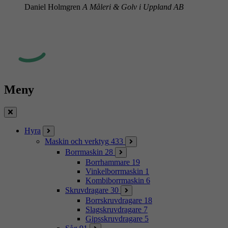
Daniel Holmgren
A Måleri & Golv i Uppland AB
Meny
Stäng
Hyra
Maskin och verktyg
433
Borrmaskin
28
Borrhammare
19
Vinkelborrmaskin
1
Kombiborrmaskin
6
Skruvdragare
30
Borrskruvdragare
18
Slagskruvdragare
7
Gipsskruvdragare
5