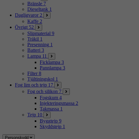
Bränsle
7
Dieseltank
1
Dagligvaror
2
Kaffe
2
Övrigt
52
Slipmaterial
9
Träkil
1
Presenning
1
Batteri
3
Lampa
11
Ficklampa
3
Pannlampa
3
Filter
8
Tjältiningskol
1
Fog lim och tejp
17
Fog och silikon
7
Fogskum
4
Injekteringsmassa
2
Takmassa
1
Tejp
10
Byggtejp
9
Skyddstejp
1
Personskydd