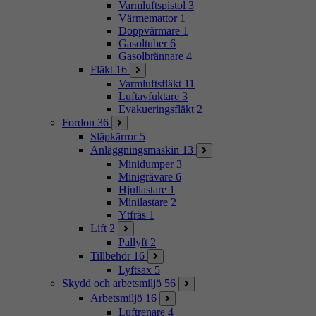
Varmluftspistol
3
Värmemattor
1
Doppvärmare
1
Gasoltuber
6
Gasolbrännare
4
Fläkt
16
Varmluftsfläkt
11
Luftavfuktare
3
Evakueringsfläkt
2
Fordon
36
Släpkärror
5
Anläggningsmaskin
13
Minidumper
3
Minigrävare
6
Hjullastare
1
Minilastare
2
Ytfräs
1
Lift
2
Pallyft
2
Tillbehör
16
Lyftsax
5
Skydd och arbetsmiljö
56
Arbetsmiljö
16
Luftrenare
4