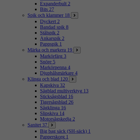
Expanderbult
2
Bits
27
Spik och klammer
18
Dyckert
2
Bandad spik
8
Stålspik
2
Ankarspik
2
Pappspik
1
Märka och markera
19
Markörfärg
3
Snöre
5
Markörpenna
4
Djuphålsmärkare
4
Klinga och blad
120
Kapskiva
32
Sågblad multiverktyg
13
Sticksågsblad
16
Tigersågsblad
26
Sågklinga
16
Slipskiva
14
Motorsågskedja
2
Sanitet
37
Big bag säck (SH-säck)
1
Papperskorg
1