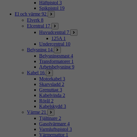
Häftpistol
3
Spikpistol
19
El och värme
92
Elverk
8
Elcentral
17
Huvudcentral
7
125A
1
Undercentral
10
Belysning
14
Belysningsmast
4
Transformatorer
1
Arbetsbelysning
9
Kabel
16
Motorkabel
3
Skarvsladd
2
Grenuttag
3
Kabelvinda
2
Rörål
2
Kabelskydd
3
Värme
21
Tjältinare
2
Gasolvärmare
4
Varmluftspistol
3
Värmemattor
1