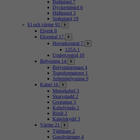
Bultpistol
7
Dyckertpistol
6
Häftpistol
3
Spikpistol
19
El och värme
92
Elverk
8
Elcentral
17
Huvudcentral
7
125A
1
Undercentral
10
Belysning
14
Belysningsmast
4
Transformatorer
1
Arbetsbelysning
9
Kabel
16
Motorkabel
3
Skarvsladd
2
Grenuttag
3
Kabelvinda
2
Rörål
2
Kabelskydd
3
Värme
21
Tjältinare
2
Gasolvärmare
4