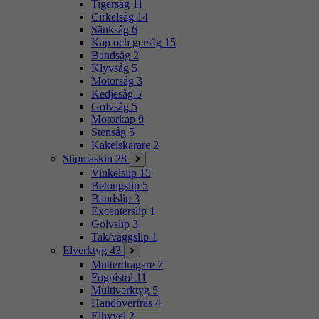
Tigersåg
11
Cirkelsåg
14
Sänksåg
6
Kap och gersåg
15
Bandsåg
2
Klyvsåg
5
Motorsåg
3
Kedjesåg
5
Golvsåg
5
Motorkap
9
Stensåg
5
Kakelskärare
2
Slipmaskin
28
Vinkelslip
15
Betongslip
5
Bandslip
3
Excenterslip
1
Golvslip
3
Tak/väggslip
1
Elverktyg
43
Mutterdragare
7
Fogpistol
11
Multiverktyg
5
Handöverfräs
4
Elhyvel
2