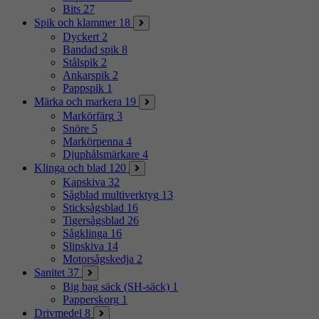
Bits
27
Spik och klammer
18
Dyckert
2
Bandad spik
8
Stålspik
2
Ankarspik
2
Pappspik
1
Märka och markera
19
Markörfärg
3
Snöre
5
Markörpenna
4
Djuphålsmärkare
4
Klinga och blad
120
Kapskiva
32
Sågblad multiverktyg
13
Sticksågsblad
16
Tigersågsblad
26
Sågklinga
16
Slipskiva
14
Motorsågskedja
2
Sanitet
37
Big bag säck (SH-säck)
1
Papperskorg
1
Drivmedel
8