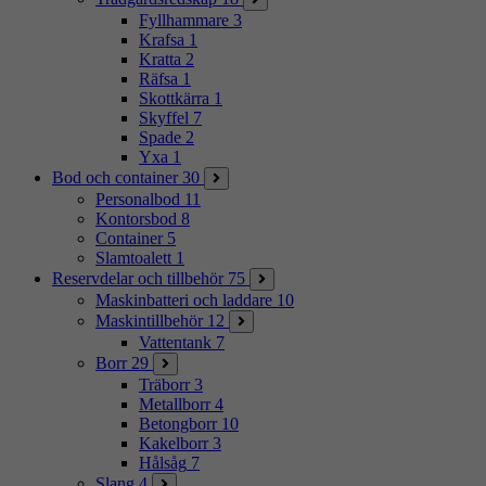
Fyllhammare
3
Krafsa
1
Kratta
2
Räfsa
1
Skottkärra
1
Skyffel
7
Spade
2
Yxa
1
Bod och container
30
Personalbod
11
Kontorsbod
8
Container
5
Slamtoalett
1
Reservdelar och tillbehör
75
Maskinbatteri och laddare
10
Maskintillbehör
12
Vattentank
7
Borr
29
Träborr
3
Metallborr
4
Betongborr
10
Kakelborr
3
Hålsåg
7
Slang
4