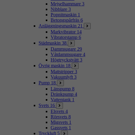
Mejselhammare
3
Nibblare
3
Popnitmaskin
1
Betongspårfräs
6
Anläggningsmaskin
21
Markvibrator
14
Vibratorstamp
6
Städmaskin
38
Dammsugare
29
Våtdammsugare
4
Högtryckstvätt
3
Övrig maskin
18
Mattstripper
3
Vakuumlyft
3
Pump
18
Länspump
8
Dränkpump
4
Vattentank
1
Svets
16
Elsvets
4
Rörsvets
8
Migsvets
1
Gassvets
1
Tryckluft
5