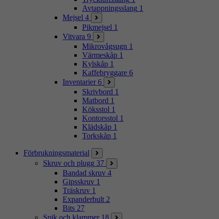
Avtappningsslang
1
Mejsel
4
Pikmejsel
1
Vitvara
9
Mikrovågsugn
1
Värmeskåp
1
Kylskåp
1
Kaffebryggare
6
Inventarier
6
Skrivbord
1
Matbord
1
Köksstol
1
Kontorsstol
1
Klädskåp
1
Torkskåp
1
Förbrukningsmaterial
Skruv och plugg
37
Bandad skruv
4
Gipsskruv
1
Träskruv
1
Expanderbult
2
Bits
27
Spik och klammer
18