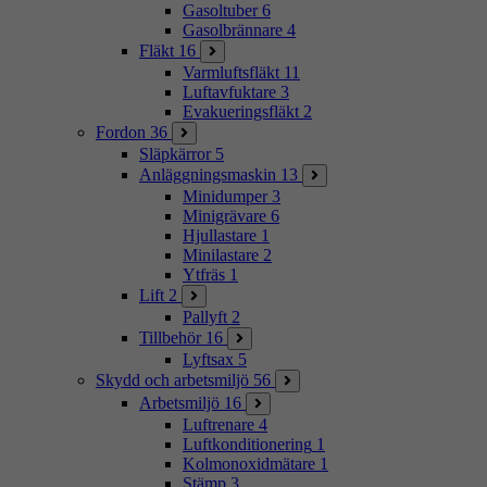
Gasoltuber
6
Gasolbrännare
4
Fläkt
16
Varmluftsfläkt
11
Luftavfuktare
3
Evakueringsfläkt
2
Fordon
36
Släpkärror
5
Anläggningsmaskin
13
Minidumper
3
Minigrävare
6
Hjullastare
1
Minilastare
2
Ytfräs
1
Lift
2
Pallyft
2
Tillbehör
16
Lyftsax
5
Skydd och arbetsmiljö
56
Arbetsmiljö
16
Luftrenare
4
Luftkonditionering
1
Kolmonoxidmätare
1
Stämp
3