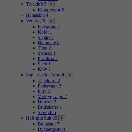
Tryckluft
5
Kompressor
5
Bilmaskin
4
Verktyg
38
Fogspruta
2
Kofot
1
Slägga
1
Hammare
6
Tång
2
Stensax
1
Profilsax
2
Spett
1
Kniv
8
Vagnar och kärror
20
Tegelpirra
2
Fodervagn
3
Pirra
2
Verktygsvagn
2
Dörrlyft
2
Brukskärra
1
Skivlyft
5
Häft spik bult
35
Bultpistol
7
Dyckertpistol
6