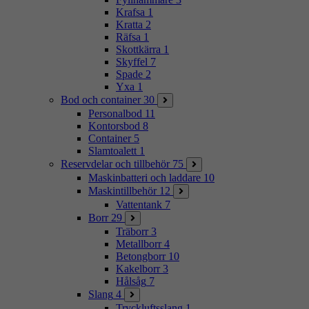
Krafsa
1
Kratta
2
Räfsa
1
Skottkärra
1
Skyffel
7
Spade
2
Yxa
1
Bod och container
30
Personalbod
11
Kontorsbod
8
Container
5
Slamtoalett
1
Reservdelar och tillbehör
75
Maskinbatteri och laddare
10
Maskintillbehör
12
Vattentank
7
Borr
29
Träborr
3
Metallborr
4
Betongborr
10
Kakelborr
3
Hålsåg
7
Slang
4
Tryckluftsslang
1