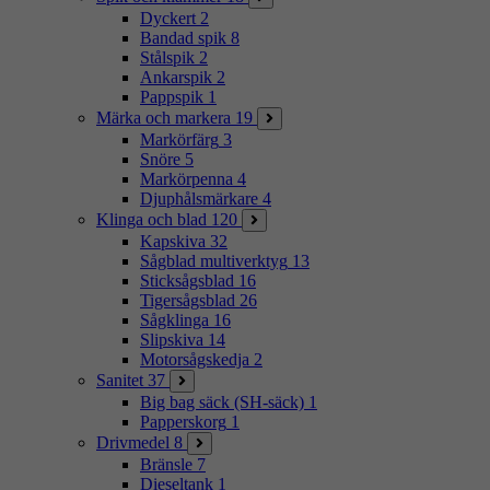
Dyckert
2
Bandad spik
8
Stålspik
2
Ankarspik
2
Pappspik
1
Märka och markera
19
Markörfärg
3
Snöre
5
Markörpenna
4
Djuphålsmärkare
4
Klinga och blad
120
Kapskiva
32
Sågblad multiverktyg
13
Sticksågsblad
16
Tigersågsblad
26
Sågklinga
16
Slipskiva
14
Motorsågskedja
2
Sanitet
37
Big bag säck (SH-säck)
1
Papperskorg
1
Drivmedel
8
Bränsle
7
Dieseltank
1