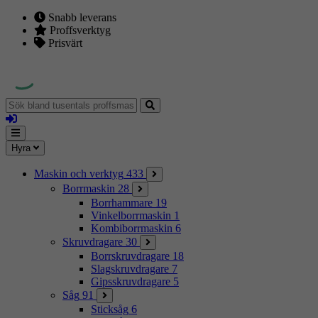
Snabb leverans
Proffsverktyg
Prisvärt
Sök
bland
Logga
tusentals
in
proffsmaskiner
Mina
Meny
Hyra
sidor
Maskin och verktyg
433
Borrmaskin
28
Borrhammare
19
Vinkelborrmaskin
1
Kombiborrmaskin
6
Skruvdragare
30
Borrskruvdragare
18
Slagskruvdragare
7
Gipsskruvdragare
5
Såg
91
Sticksåg
6