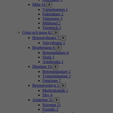
Mäta
14
Värmekamera
1
Fuktmätare
2
Vattenpass
3
Måttband
2
Tumstock
2
Gjuta och mura
62
Betongvibrator
7
Valvvibrator
1
Bearbetning
6
Betongglättare
4
Sloda
1
Asfaltsraka
1
Blandare
10
Betongblandare
2
Tvångsblandare
1
Omrörare
7
Betongverktyg
5
Murbrukshink
1
Slev
4
Armering
32
Najomat
11
Formlås
2