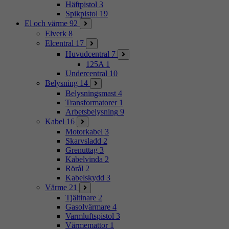
Häftpistol
3
Spikpistol
19
El och värme
92
Elverk
8
Elcentral
17
Huvudcentral
7
125A
1
Undercentral
10
Belysning
14
Belysningsmast
4
Transformatorer
1
Arbetsbelysning
9
Kabel
16
Motorkabel
3
Skarvsladd
2
Grenuttag
3
Kabelvinda
2
Rörål
2
Kabelskydd
3
Värme
21
Tjältinare
2
Gasolvärmare
4
Varmluftspistol
3
Värmemattor
1