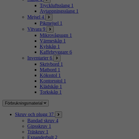
Tryckluftsslang
1
Avtappningsslang
1
Mejsel
4
Pikmejsel
1
Vitvara
9
Mikrovågsugn
1
Värmeskåp
1
Kylskåp
1
Kaffebryggare
6
Inventarier
6
Skrivbord
1
Matbord
1
Köksstol
1
Kontorsstol
1
Klädskåp
1
Torkskåp
1
Förbrukningsmaterial
Skruv och plugg
37
Bandad skruv
4
Gipsskruv
1
Träskruv
1
Expanderbult
2