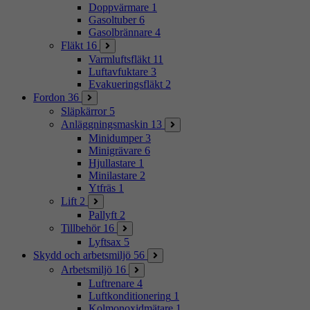
Doppvärmare
1
Gasoltuber
6
Gasolbrännare
4
Fläkt
16
Varmluftsfläkt
11
Luftavfuktare
3
Evakueringsfläkt
2
Fordon
36
Släpkärror
5
Anläggningsmaskin
13
Minidumper
3
Minigrävare
6
Hjullastare
1
Minilastare
2
Ytfräs
1
Lift
2
Pallyft
2
Tillbehör
16
Lyftsax
5
Skydd och arbetsmiljö
56
Arbetsmiljö
16
Luftrenare
4
Luftkonditionering
1
Kolmonoxidmätare
1