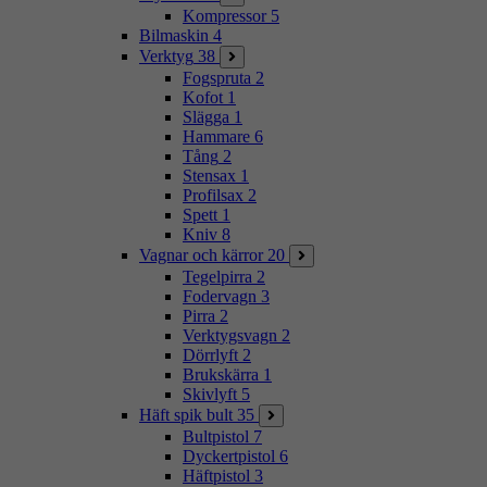
Kompressor
5
Bilmaskin
4
Verktyg
38
Fogspruta
2
Kofot
1
Slägga
1
Hammare
6
Tång
2
Stensax
1
Profilsax
2
Spett
1
Kniv
8
Vagnar och kärror
20
Tegelpirra
2
Fodervagn
3
Pirra
2
Verktygsvagn
2
Dörrlyft
2
Brukskärra
1
Skivlyft
5
Häft spik bult
35
Bultpistol
7
Dyckertpistol
6
Häftpistol
3