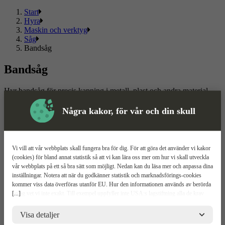
Start
Hyra
Maskin och verktyg
Såg
Bandsåg
Bandsåg
Hyr bandsåg för precis kapning i metall, plast och andra material.
Hos ToolPal hittar du bandsågar för proffs och hantverkare. Boka
smidigt online och välj att hyra under en fast period eller med
Några kakor, för vår och din skull
flexibelt avtal där hyrestiden enkelt kan anpassas efter projektet.
Läs mer
Läs mindre
Vi vill att vår webbplats skall fungera bra för dig. För att göra det använder vi kakor
Om ToolPal
(cookies) för bland annat statistik så att vi kan lära oss mer om hur vi skall utveckla
vår webbplats på ett så bra sätt som möjligt. Nedan kan du läsa mer och anpassa dina
Om oss
inställningar. Notera att när du godkänner statistik och marknadsförings-cookies
5 enkla steg
kommer viss data överföras utanför EU. Hur den informationen används av berörda
Bli kund
[...]
bolag vet vi inte exakt. Till exempel uppfyller inte USA:s lagstiftning alla de krav
Våra depåer
gällande hantering av personuppgifter som ställs inom EU, vilket kan innebära vissa
Boka demo
risker för dina personuppgifter. De berörda bolagen måste lämna över uppgifter till
Visa detaljer
Vattenrening
brottsbekämpande myndigheter i USA om de får en sådan begäran. Det kan dock