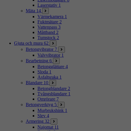
Laserstativ
1
Mäta
14
Värmekamera
1
Fuktmätare
2
Vattenpass
3
Måttband
2
Tumstock
2
Gjuta och mura
62
Betongvibrator
7
Valvvibrator
1
Bearbetning
6
Betongglättare
4
Sloda
1
Asfaltsraka
1
Blandare
10
Betongblandare
2
Tvångsblandare
1
Omrörare
7
Betongverktyg
5
Murbrukshink
1
Slev
4
Armering
32
Najomat
11