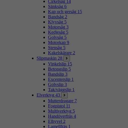
Cirkelsåg
14
Sänksåg
6
Kap och gersåg
15
Bandsåg
2
Klyvsåg
5
Motorsåg
3
Kedjesåg
5
Golvsåg
5
Motorkap
9
Stensåg
5
Kakelskärare
2
Slipmaskin
28
Vinkelslip
15
Betongslip
5
Bandslip
3
Excenterslip
1
Golvslip
3
Tak/väggslip
1
Elverktyg
43
Mutterdragare
7
Fogpistol
11
Multiverktyg
5
Handöverfräs
4
Elhyvel
2
Lamellfräs
1