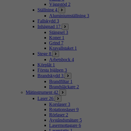
Väggstöd
2
Ställning
4
Aluminiumställning
3
Fallskydd
3
Inhägnad
17
Stängsel
3
Koner
1
Grind
7
Kravallstaket
1
Stege
8
Arbetsbock
4
Körplåt
1
Första hjälpen
3
Brandskydd
3
Brandfiltar
1
Brandsläckare
2
Mätinstrument
42
Laser
26
Korslaser
3
Rotationslaser
9
Rörlaser
2
Avståndsmätare
5
Lasermottagare
6
Laserstativ
1