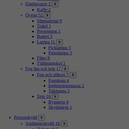
Dagligvaror
2
Kaffe
2
Övrigt
52
Slipmaterial
9
Träkil
1
Presenning
1
Batteri
3
Lampa
11
Ficklampa
3
Pannlampa
3
Filter
8
Tjältiningskol
1
Fog lim och tejp
17
Fog och silikon
7
Fogskum
4
Injekteringsmassa
2
Takmassa
1
Tejp
10
Byggtejp
9
Skyddstejp
1
Personskydd
Andningsskydd
16