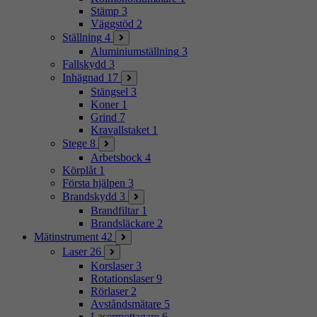
Stämp
3
Väggstöd
2
Ställning
4
Aluminiumställning
3
Fallskydd
3
Inhägnad
17
Stängsel
3
Koner
1
Grind
7
Kravallstaket
1
Stege
8
Arbetsbock
4
Körplåt
1
Första hjälpen
3
Brandskydd
3
Brandfiltar
1
Brandsläckare
2
Mätinstrument
42
Laser
26
Korslaser
3
Rotationslaser
9
Rörlaser
2
Avståndsmätare
5
Lasermottagare
6