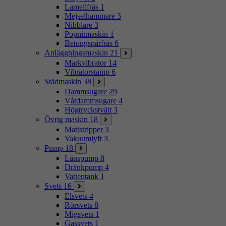
Lamellfräs
1
Mejselhammare
3
Nibblare
3
Popnitmaskin
1
Betongspårfräs
6
Anläggningsmaskin
21
Markvibrator
14
Vibratorstamp
6
Städmaskin
38
Dammsugare
29
Våtdammsugare
4
Högtryckstvätt
3
Övrig maskin
18
Mattstripper
3
Vakuumlyft
3
Pump
18
Länspump
8
Dränkpump
4
Vattentank
1
Svets
16
Elsvets
4
Rörsvets
8
Migsvets
1
Gassvets
1