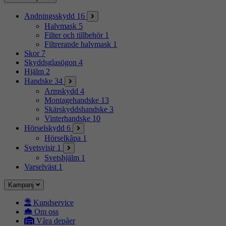
Andningsskydd
16
Halvmask
5
Filter och tillbehör
1
Filtrerande halvmask
1
Skor
7
Skyddsglasögon
4
Hjälm
2
Handske
34
Armskydd
4
Montagehandske
13
Skärskyddshandske
3
Vinterhandske
10
Hörselskydd
6
Hörselkåpa
1
Svetsvisir
1
Svetshjälm
1
Varselväst
1
Kampanj
Kundservice
Om oss
Våra depåer