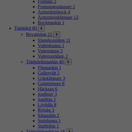
Formlås
2
Formstagspännare
2
Armeringsbock
4
Armeringsklippare
12
Bockmaskin
1
Trädgård
80
Bevattning
21
Slangkoppling
11
Vattenkanna
1
Vattenslang
2
Vattenspridare
2
Trädgårdsmaskin
40
Flismaskin
1
Gallervält
2
Gräsklippare
3
Grästrimmer
8
Häcksax
6
Jordborr
3
Jordfräs
1
Lövblås
8
Röjsåg
3
Såmaskin
2
Snöslunga
1
Stubbfräs
1
Trädgårdsredskap
18