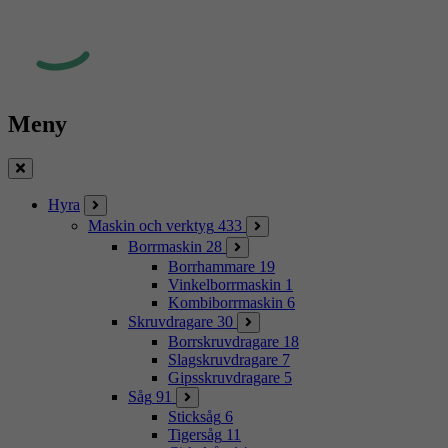
Meny
Stäng
Hyra
Maskin och verktyg
433
Borrmaskin
28
Borrhammare
19
Vinkelborrmaskin
1
Kombiborrmaskin
6
Skruvdragare
30
Borrskruvdragare
18
Slagskruvdragare
7
Gipsskruvdragare
5
Såg
91
Sticksåg
6
Tigersåg
11