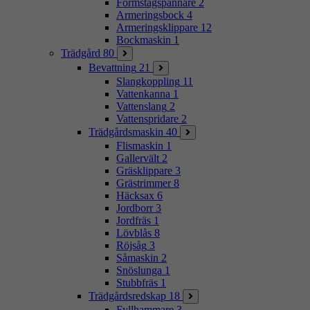
Formstagspännare
2
Armeringsbock
4
Armeringsklippare
12
Bockmaskin
1
Trädgård
80
Bevattning
21
Slangkoppling
11
Vattenkanna
1
Vattenslang
2
Vattenspridare
2
Trädgårdsmaskin
40
Flismaskin
1
Gallervält
2
Gräsklippare
3
Grästrimmer
8
Häcksax
6
Jordborr
3
Jordfräs
1
Lövblås
8
Röjsåg
3
Såmaskin
2
Snöslunga
1
Stubbfräs
1
Trädgårdsredskap
18
Fyllhammare
3