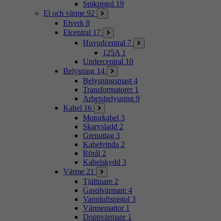
Spikpistol
19
El och värme
92
Elverk
8
Elcentral
17
Huvudcentral
7
125A
1
Undercentral
10
Belysning
14
Belysningsmast
4
Transformatorer
1
Arbetsbelysning
9
Kabel
16
Motorkabel
3
Skarvsladd
2
Grenuttag
3
Kabelvinda
2
Rörål
2
Kabelskydd
3
Värme
21
Tjältinare
2
Gasolvärmare
4
Varmluftspistol
3
Värmemattor
1
Doppvärmare
1